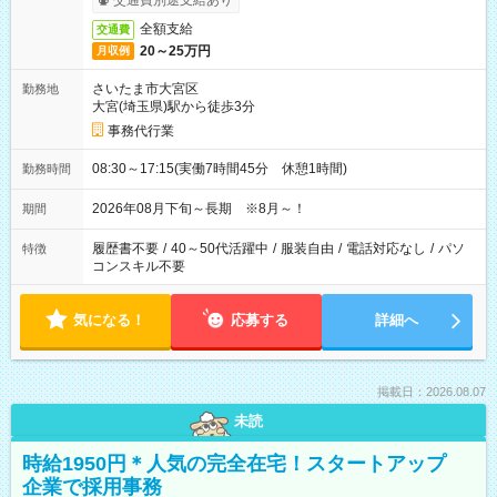
交通費別途支給あり
全額支給
交通費
20～25万円
月収例
さいたま市大宮区
勤務地
大宮(埼玉県)駅から徒歩3分
事務代行業
08:30～17:15(実働7時間45分 休憩1時間)
勤務時間
2026年08月下旬～長期 ※8月～！
期間
履歴書不要
/
40～50代活躍中
/
服装自由
/
電話対応なし
/
パソ
特徴
コンスキル不要
気になる！
応募する
詳細へ
掲載日：2026.08.07
未読
時給1950円＊人気の完全在宅！スタートアップ
企業で採用事務