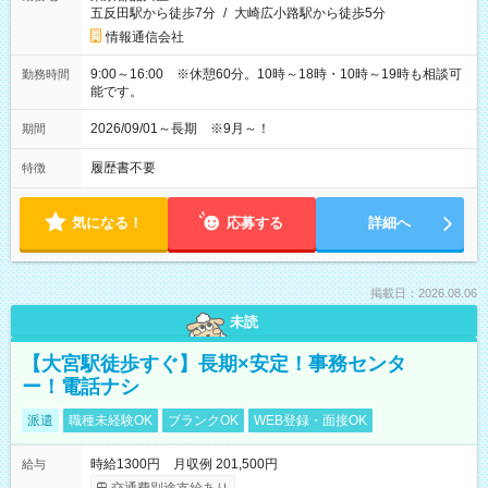
五反田駅から徒歩7分
/
大崎広小路駅から徒歩5分
情報通信会社
9:00～16:00 ※休憩60分。10時～18時・10時～19時も相談可
勤務時間
能です。
2026/09/01～長期 ※9月～！
期間
履歴書不要
特徴
気になる！
応募する
詳細へ
掲載日：2026.08.06
未読
【大宮駅徒歩すぐ】長期×安定！事務センタ
ー！電話ナシ
派遣
職種未経験OK
ブランクOK
WEB登録・面接OK
時給1300円 月収例 201,500円
給与