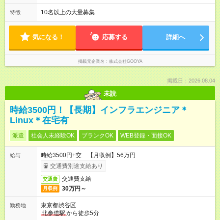
の長さ：6ヶ月 雇用形態、給与は本採用時と同じです。 3ヶ月～
一部夜勤のプロジェクトあり。 ＼基本的に定時退社！／ 残業は
最大6ヶ月の試用期間があります。
月平均で7時間。 仕事終わりに友だちと食事に行ったり、 推し
10名以上の大量募集
特徴
配信者のライブをリアタイしたり、 ジムや習い事に通ってみた
り。 思う存分、自分の時間を楽しめます！
気になる！
応募する
詳細へ
掲載元企業名
株式会社GOOYA
掲載日：2026.08.04
未読
時給3500円！【長期】インフラエンジニア＊
Linux＊在宅有
派遣
社会人未経験OK
ブランクOK
WEB登録・面接OK
時給3500円+交 【月収例】56万円
給与
交通費別途支給あり
交通費支給
交通費
30万円～
月収例
東京都渋谷区
勤務地
北参道駅
から徒歩5分