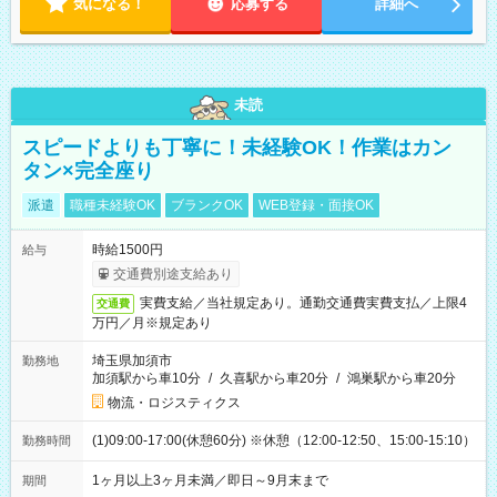
気になる！
応募する
詳細へ
未読
スピードよりも丁寧に！未経験OK！作業はカン
タン×完全座り
派遣
職種未経験OK
ブランクOK
WEB登録・面接OK
時給1500円
給与
交通費別途支給あり
実費支給／当社規定あり。通勤交通費実費支払／上限4
交通費
万円／月※規定あり
埼玉県加須市
勤務地
加須駅から車10分
/
久喜駅から車20分
/
鴻巣駅から車20分
物流・ロジスティクス
(1)09:00-17:00(休憩60分) ※休憩（12:00-12:50、15:00-15:10）
勤務時間
1ヶ月以上3ヶ月未満／即日～9月末まで
期間