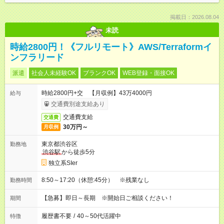
掲載日：2026.08.04
未読
時給2800円！《フルリモート》AWS/Terraformイ
ンフラリード
派遣
社会人未経験OK
ブランクOK
WEB登録・面接OK
時給2800円+交 【月収例】43万4000円
給与
交通費別途支給あり
交通費支給
交通費
30万円～
月収例
東京都渋谷区
勤務地
渋谷駅
から徒歩5分
独立系SIer
8:50～17:20（休憩:45分） ※残業なし
勤務時間
【急募】即日～長期 ※開始日ご相談ください！
期間
履歴書不要
/
40～50代活躍中
特徴