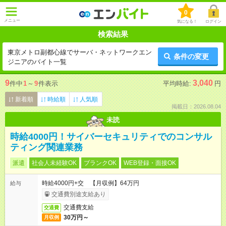
0
メニュー
気になる！
ログイン
検索結果
東京メトロ副都心線でサーバ・ネットワークエン
条件の変更
ジニアのバイト一覧
9
3,040
件中
1
～
9
件表示
平均時給:
円
新着順
時給順
人気順
掲載日：2026.08.04
未読
時給4000円！サイバーセキュリティでのコンサル
ティング関連業務
派遣
社会人未経験OK
ブランクOK
WEB登録・面接OK
時給4000円+交 【月収例】64万円
給与
交通費別途支給あり
交通費支給
交通費
30万円～
月収例