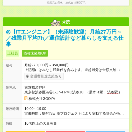
掲載元企業名
株式会社GOOYA
未読
◎【ITエンジニア】（未経験歓迎）月給27万円～
／残業月平均7h／通信設計など暮らしを支える仕
事
正社員
職種未経験OK
月給270,000円～350,000円
給与
上記額にはみなし残業代を含みます。※超過分は全額支給いたし
ます。 みなし残業代 28,134円 ～ 36,368円／月 みなし残業時
交通費別途支給あり
間 15時間／月 ■入社者コメント* 社会人1年目でも、「このまま
でいいのかな」と感じている方が多数 入社予定！ 知識ゼロで
東京都渋谷区
勤務地
も安心の研修制度と、寄り添うラウンダーのサポートで、未経
東京都渋谷区渋谷1-17-4 PMO渋谷10F（最寄り駅：
渋谷駅
）
験からの挑戦を応援します。 【試用期間】試用期間あり 試用期
間の長さ：6ヶ月 雇用形態、給与は本採用時と同じです。 3ヶ月
株式会社GOOYA
～最大6ヶ月の試用期間があります。
10:00～19:00
勤務時間
実働時間：8時間/日 ※プロジェクトにより変動する場合がありま
す ※サーバー運用監視など、一部夜勤プロジェクトあり ＼基本
的に定時退社！／ 残業は、月平均7時間。仕事終わりは、友だち
10名以上の大量募集
特徴
と食事に行ったり、好きな配信者のライブをリアタイしたり、