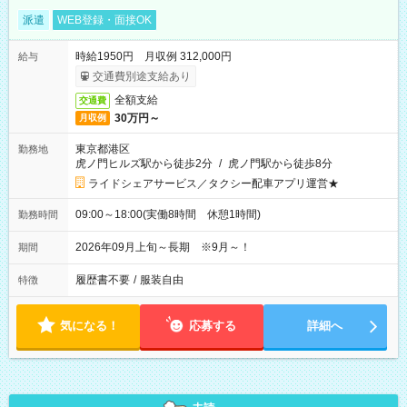
派遣
WEB登録・面接OK
時給1950円 月収例 312,000円
給与
交通費別途支給あり
全額支給
交通費
30万円～
月収例
東京都港区
勤務地
虎ノ門ヒルズ駅から徒歩2分
/
虎ノ門駅から徒歩8分
ライドシェアサービス／タクシー配車アプリ運営★
09:00～18:00(実働8時間 休憩1時間)
勤務時間
2026年09月上旬～長期 ※9月～！
期間
履歴書不要
/
服装自由
特徴
気になる！
応募する
詳細へ