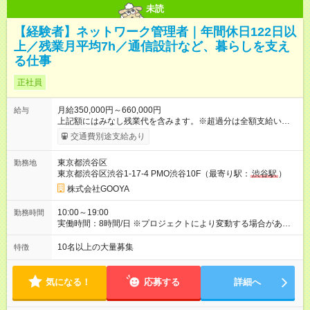
未読
【経験者】ネットワーク管理者｜年間休日122日以
上／残業月平均7h／通信設計など、暮らしを支え
る仕事
正社員
月給350,000円～660,000円
給与
上記額にはみなし残業代を含みます。※超過分は全額支給いたし
ます。 みなし残業代 36,368円 ～ 68,538円／月 みなし残業時
交通費別途支給あり
間 15時間／月 【試用期間】試用期間あり 試用期間の長さ：6ヶ
月 雇用形態、給与は本採用時と同じです。 3ヶ月～最大6ヶ月の
東京都渋谷区
勤務地
試用期間があります。
東京都渋谷区渋谷1-17-4 PMO渋谷10F（最寄り駅：
渋谷駅
）
株式会社GOOYA
10:00～19:00
勤務時間
実働時間：8時間/日 ※プロジェクトにより変動する場合がありま
す ※データセンター勤務など、一部夜勤プロジェクトあり ＼基
本的に定時退社！／ 残業は、月平均7時間。仕事終わりは、友だ
10名以上の大量募集
特徴
ちと食事に行ったり、好きな配信者のライブをリアタイした
り、ジムに通ってみたり。思う存分、自分の時間を楽しめま
す！
気になる！
応募する
詳細へ