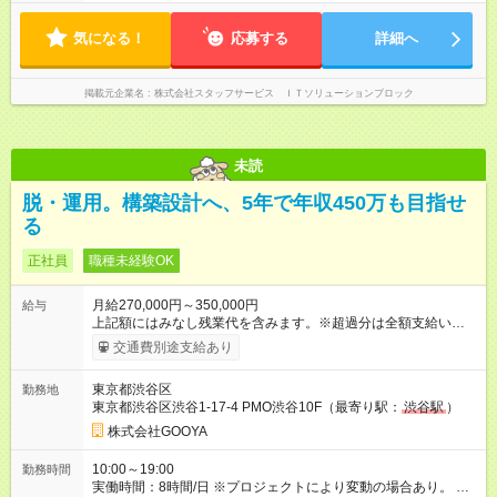
気になる！
応募する
詳細へ
掲載元企業名
株式会社スタッフサービス ＩＴソリューションブロック
未読
脱・運用。構築設計へ、5年で年収450万も目指せ
る
正社員
職種未経験OK
月給270,000円～350,000円
給与
上記額にはみなし残業代を含みます。※超過分は全額支給いたし
ます。 みなし残業代 28,134円 ～ 36,368円／月 みなし残業時
交通費別途支給あり
間 15時間／月 ※3ヶ月～最大6ヶ月の試用期間があります。その
間の待遇・条件に変更はありません。 ＼月給に加えて、収入UP
東京都渋谷区
勤務地
も可能です／ たとえば夜間勤務のあるプロジェクトでは、 月給
東京都渋谷区渋谷1-17-4 PMO渋谷10F（最寄り駅：
渋谷駅
）
とは別で手当を支給しています。 そのため、さらに収入を増や
せますよ。 ■入社者コメント* 社会人1年目でも、「このままで
株式会社GOOYA
いいのかな」と感じている方が多数 入社予定！ 知識ゼロでも
安心の研修制度と、寄り添うラウンダーのサポートで、未経験
10:00～19:00
勤務時間
からの挑戦を応援します。 【試用期間】試用期間あり 試用期間
実働時間：8時間/日 ※プロジェクトにより変動の場合あり。 ※