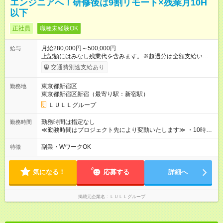
エンジニアへ！研修後は9割リモート×残業月10H
以下
正社員
職種未経験OK
月給280,000円～500,000円
給与
上記額にはみなし残業代を含みます。※超過分は全額支給いたし
ます。 みなし残業代 15,715円／月 みなし残業時間 7.5時間／月
交通費別途支給あり
※経験・能力をお持ちの方は、スキルに応じて優遇いたします。
【試用期間】試用期間あり 試用期間の長さ：3ヶ月 ※ 雇用形態
東京都新宿区
勤務地
と給与に、本採用時と異なる部分があります。 雇用形態：中途
東京都新宿区新宿（最寄り駅：新宿駅）
採用（契約社員） 給与：本採用時と同じです。 昇給年1回（研
修終了後） 賞与年2回（2月・8月）＋業績賞与あり ◤スキルア
ＬＵＬＬグループ
ップも、収入アップも。◢ 入社後の成長や頑張りは、しっかり
給与で還元しています。 実際にほぼ全員が入社1年以内に昇給を
勤務時間は指定なし
勤務時間
実現。 なかには転職後に年収250万円以上アップした社員も。
≪勤務時間はプロジェクト先により変動いたします≫ ・10時00
エンジニアへの還元率は業界高水準の87％。 スキルを磨いた分
分～19時00分（休憩1時間） ・9時00分～18時00分（休憩1時
だけ、収入アップも目指せる環境です！
間） ＼平日夜も、ちゃんと「自分時間」がつくれます／ 残業は
副業・WワークOK
特徴
月平均10時間程度。 仕事終わりに資格の勉強やゲーム、推し活
やサウナなど、 趣味の時間を楽しむ社員も多くいます◎
気になる！
応募する
詳細へ
掲載元企業名
ＬＵＬＬグループ