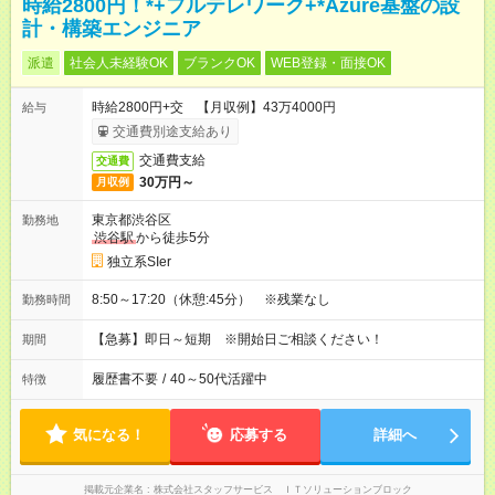
時給2800円！*+フルテレワーク+*Azure基盤の設
計・構築エンジニア
派遣
社会人未経験OK
ブランクOK
WEB登録・面接OK
時給2800円+交 【月収例】43万4000円
給与
交通費別途支給あり
交通費支給
交通費
30万円～
月収例
東京都渋谷区
勤務地
渋谷駅
から徒歩5分
独立系SIer
8:50～17:20（休憩:45分） ※残業なし
勤務時間
【急募】即日～短期 ※開始日ご相談ください！
期間
履歴書不要
/
40～50代活躍中
特徴
気になる！
応募する
詳細へ
掲載元企業名
株式会社スタッフサービス ＩＴソリューションブロック