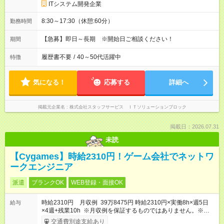
ITシステム開発企業
8:30～17:30（休憩:60分）
勤務時間
【急募】即日～長期 ※開始日ご相談ください！
期間
履歴書不要
/
40～50代活躍中
特徴
気になる！
応募する
詳細へ
掲載元企業名
株式会社スタッフサービス ＩＴソリューションブロック
掲載日：2026.07.31
未読
【Cygames】時給2310円！ゲーム会社でネットワ
ークエンジニア
派遣
ブランクOK
WEB登録・面接OK
時給2310円 月収例 39万8475円 時給2310円×実働8h×週5日
給与
×4週+残業10h ※月収例を保証するものではありません。※給与
即受取りサービス利用可（利用条件有）
交通費別途支給あり