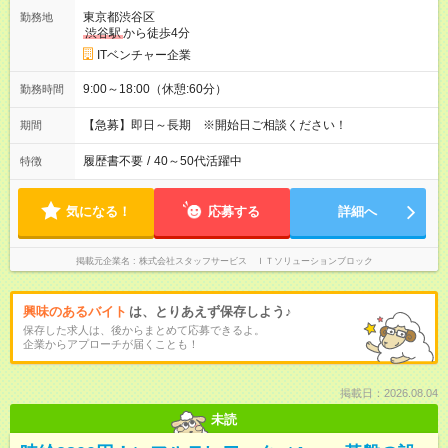
東京都渋谷区
勤務地
渋谷駅
から徒歩4分
ITベンチャー企業
9:00～18:00（休憩:60分）
勤務時間
【急募】即日～長期 ※開始日ご相談ください！
期間
履歴書不要
/
40～50代活躍中
特徴
気になる！
応募する
詳細へ
掲載元企業名
株式会社スタッフサービス ＩＴソリューションブロック
興味のあるバイト
は、とりあえず保存しよう♪
保存した求人は、後からまとめて応募できるよ。
企業からアプローチが届くことも！
掲載日：2026.08.04
未読