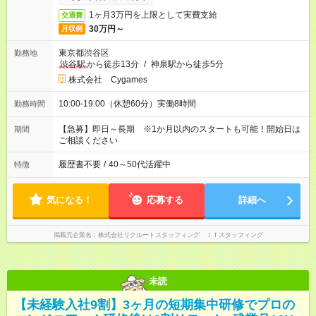
1ヶ月3万円を上限として実費支給
交通費
30万円～
月収例
東京都渋谷区
勤務地
渋谷駅
から徒歩13分
/
神泉駅から徒歩5分
株式会社 Cygames
10:00-19:00（休憩60分）実働8時間
勤務時間
【急募】即日～長期 ※1か月以内のスタートも可能！開始日は
期間
ご相談ください
履歴書不要
/
40～50代活躍中
特徴
気になる！
応募する
詳細へ
掲載元企業名
株式会社リクルートスタッフィング ＩＴスタッフィング
未読
【未経験入社9割】3ヶ月の短期集中研修でプロの