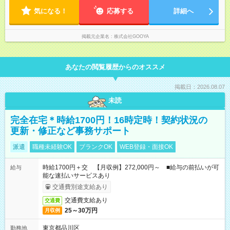
ジムに通ってみたり。思う存分、自分の時間を楽しめます！
気になる！
応募する
詳細へ
掲載元企業名
株式会社GOOYA
あなたの閲覧履歴からのオススメ
掲載日：2026.08.07
未読
完全在宅＊時給1700円！16時定時！契約状況の
更新・修正など事務サポート
派遣
職種未経験OK
ブランクOK
WEB登録・面接OK
時給1700円＋交 【月収例】272,000円～ ■給与の前払いが可
給与
能な速払いサービスあり
交通費別途支給あり
交通費支給あり
交通費
25～30万円
月収例
東京都品川区
勤務地