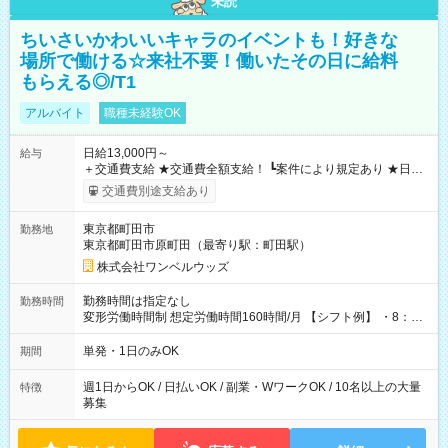
未読
ちいさいかわいいキャラのイベントも！好きな
場所で働ける☆来社不要！働いたその日に給料
もらえる◎/T1
アルバイト
職種未経験OK
日給13,000円～
給与
＋交通費支給 ★交通費全額支給！ ┗案件により規定あり ★日払
いOK！（規定あり） ┗働いたその日に現金GET♪ お仕事後はコ
交通費別途支給あり
ンビニATMから 日払い分を引き落とせます！ 【試用期間】試
用期間なし
東京都町田市
勤務地
東京都町田市原町田（最寄り駅：町田駅）
株式会社ワンベルウッズ
勤務時間は指定なし
勤務時間
変形労働時間制 想定労働時間160時間/月 【シフト例】 ・8：00
～21：00
単発・1日のみOK
期間
週1日からOK / 日払いOK / 副業・WワークOK / 10名以上の大量
特徴
募集