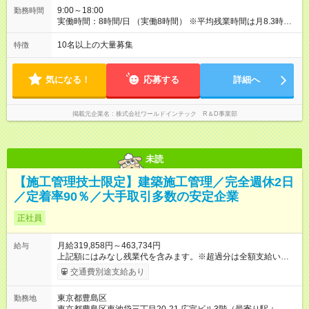
報われる体制です！ ◎残業代は別途全額支給いたします。 ◎年
9:00～18:00
勤務時間
齢、スキル、適性などを考慮のうえ決定します。 【試用期間】
実働時間：8時間/日 （実働8時間） ※平均残業時間は月8.3時間
試用期間あり 試用期間の長さ：3ヶ月 雇用形態、給与は本採用
とほとんどナシ。ワークライフバランスも取りやすいです。
時と同じです。
10名以上の大量募集
特徴
気になる！
応募する
詳細へ
掲載元企業名
株式会社ワールドインテック R＆D事業部
未読
【施工管理技士限定】建築施工管理／完全週休2日
／定着率90％／大手取引多数の安定企業
正社員
月給319,858円～463,734円
給与
上記額にはみなし残業代を含みます。※超過分は全額支給いたし
ます。 みなし残業代 23,268円 ～ 33,734円／月 みなし残業時
交通費別途支給あり
間 10時間／月 ■給与内訳 ・月給＝基本給＋住宅手当＋資格手当
＋等級手当 ・年収＝（月額固定給＋現場手当）×12か月分＋賞
東京都豊島区
勤務地
与 ※年収とは別に日当を支給します。 ■住宅手当（月） 世帯