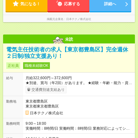
気になる！
応募する
詳細へ
掲載元企業名
日本テクノ株式会社
未読
電気主任技術者の求人【東京都豊島区】完全週休
２日制/独立支援あり！
正社員
職種未経験OK
月給322,600円～372,600円
給与
★別途、賞与（年2回）があります。 ★経験・年齢・能力・資格
などを考慮して、加給優遇します。 ※3ヶ月間の試用期間があり
交通費別途支給あり
ます。期間中の雇用形態・給与・待遇に差異はありません。
【試用期間】試用期間あり 試用期間の長さ：3ヶ月 雇用形態、
東京都豊島区
勤務地
給与は本採用時と同じです。
東京都東京都豊島区
日本テクノ株式会社
9:00～18:00
勤務時間
実働時間：8時間/日 実働時間：8時間/日 業務対応によってシフ
ト勤務もあります