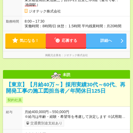
東京都豊島区東池袋三丁目20-21 広宣ビル3階（最寄り駅：
主・扶養家族あり3万円 世帯主・扶養家族なし2万円 非世帯主：
池袋駅
）
1万円 ■等級手当（月） 1等級0円、2等級1.5万円、3等級2万
円、4等級10万円、5等級10万円、6等級17万円（4～6等級は管
ジオテック株式会社
理職） ■現場手当（日） 以下の業務に従事した日数に応じて手
当を支給します。 施工管理1,000円／日 オペレーター2,000円／
8:00～17:30
勤務時間
日 軽作業1,000円／日 重作業2,000円／日 地質調査1,000円／日
実働時間：8時間/日 休憩： 1.5時間 平均残業時間：月20時間
2t車運転700円／片道 4t車運転1,000円／片道 大型車運転1,300
円／片道 ■日当（日帰り出張手当） ▽3等級以上 5時間～800円 8
時間～1,800円 12時間～2,700円 ▽2等級以下 5時間～700円 8時
気になる！
応募する
詳細へ
間～1,500円 12時間～2,400円 【試用期間】試用期間あり 試用
期間の長さ：6ヶ月 雇用形態、給与は本採用時と同じです。
掲載元企業名
ジオテック株式会社
未読
【東京】【月給40万～】採用実績30代～60代、再
開発工事の施工図担当者／年間休日125日
契約社員
月給400,000円～550,000円
給与
※給与は年齢・経験・希望等を考慮して決定します ※試用期間は
３ヶ月で、その他の条件に変更はありません 【試用期間】試用
交通費別途支給あり
期間あり 試用期間の長さ：3ヶ月 雇用形態、給与は本採用時と
同じです。