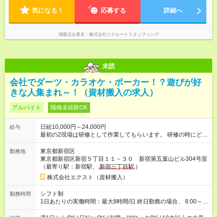
気になる！
応募する
詳細へ
掲載元企業名
株式会社リクルートスタッフィング
未読
会社でダーツ・カラオケ・ポーカー！？遊びが好
きな人集まれ～！（資材搬入の求人）
アルバイト
職種未経験OK
日給10,000円～24,000円
給与
最初の2現場は研修として作業してもらいます。 研修の時にどん
な作業なのかを見て、分からないことはリーダーに聞いてみて
下さい。 もちろん研修後も分からないことや気になることはリ
東京都新宿区
勤務地
ーダーに確認してくださいね。 ※研修でも通常と同じ給料が発
東京都新宿区新宿５丁目１１－３０ 新宿第五葉山ビル304号室
生します。 【試用期間】試用期間なし
（最寄り駅：新宿駅、
新宿三丁目駅
）
株式会社エクスト（資材搬入）
シフト制
勤務時間
1日あたりの実働時間：最大8時間/日 終日勤務の場合、 8:00～
17:00（休憩2時間）ではありますが、 やり切りで作業終了のた