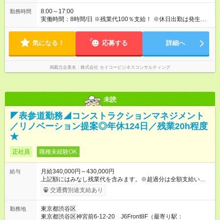
8:00～17:00
勤務時間
実働時間：8時間/日 ※残業代100％支給！ ※休日出勤は発生した
場合は、振替休日の取得が可能です。
気になる！
応募する
詳細へ
掲載元企業名
株式会社 セイコービジネスコンサルティング
未読
◤表参道勤務◢コンストラクションマネジメント
／リノベーション提案◎年休124日／残業20h程度
★
正社員
職種未経験OK
月給340,000円～430,000円
給与
上記額にはみなし残業代を含みます。※超過分は全額支給いたし
ます。 みなし残業代 64,500円 ～ 81,600円／月 みなし残業時
交通費別途支給あり
間 30時間／月 【試用期間】試用期間あり 試用期間の長さ：3ヶ
月 雇用形態、給与は本採用時と同じです。
東京都渋谷区
勤務地
東京都渋谷区神宮前6-12-20 J6Front8F（最寄り駅：