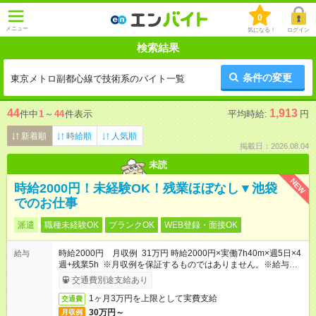
0
メニュー
気になる！
ログイン
検索結果
条件の変更
東京メトロ副都心線で技術系のバイト一覧
44
1,913
件中
1
～
44
件表示
平均時給:
円
新着順
時給順
人気順
掲載日：2026.08.04
未読
NEW
時給2000円！未経験OK！残業ほぼなし▼池袋
でのお仕事
派遣
職種未経験OK
ブランクOK
WEB登録・面接OK
時給2000円 月収例 31万円 時給2000円×実働7h40m×週5日×4
給与
週+残業5h ※月収例を保証するものではありません。※給与即受
取りサービス利用可（利用条件有）
交通費別途支給あり
1ヶ月3万円を上限として実費支給
交通費
30万円～
月収例