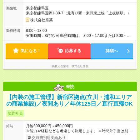
態、給与は本採用時と同じです。
東京都練馬区
勤務地
東京都練馬区錦1-30-7（最寄り駅：東武東上線「上板橋駅」）
株式会社秀英
8:00～18:00
勤務時間
実働時間：8時間/日 勤務時間は、 8:00～17:00または9:00～
18:00（休憩60分）です。 ※現場により勤務時間が異なる場合が
あります。
気になる！
応募する
詳細へ
掲載元企業名
株式会社秀英
未読
【内装の施工管理】新宿区拠点(立川・浦和エリア
の商業施設)／夜間あり／年休125日／直行直帰OK
契約社員
月給300,000円～450,000円
給与
※能力や経験などを考慮して決定します。 ※時間外手当は別途支
給致します。 【試用期間】試用期間あり 試用期間の長さ：3ヶ
交通費別途支給あり