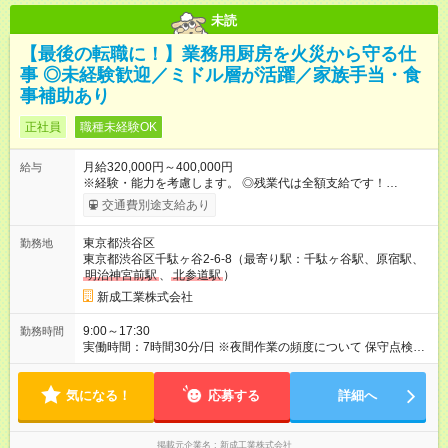
未読
【最後の転職に！】業務用厨房を火災から守る仕
事 ◎未経験歓迎／ミドル層が活躍／家族手当・食
事補助あり
正社員
職種未経験OK
月給320,000円～400,000円
給与
※経験・能力を考慮します。 ◎残業代は全額支給です！
─────────── 22時以降の夜間作業が発生した際は「残業」
交通費別途支給あり
の扱いになるため、深夜割増額で残業代をお支払いします。夜
間作業時は夕食代の補助もご用意しています。 【試用期間】試
東京都渋谷区
勤務地
用期間あり 試用期間の長さ：3ヶ月 雇用形態、給与は本採用時
東京都渋谷区千駄ヶ谷2-6-8（最寄り駅：千駄ヶ谷駅、原宿駅、
と同じです。 ※昼食費補助「チケットレストラン」のみ、試用
明治神宮前駅
、
北参道駅
）
期間終了後の適用となります
新成工業株式会社
9:00～17:30
勤務時間
実働時間：7時間30分/日 ※夜間作業の頻度について 保守点検作
業は店舗の閉店後に行なうため、週2～3回は夜間作業が発生し
ています。
気になる！
応募する
詳細へ
掲載元企業名
新成工業株式会社