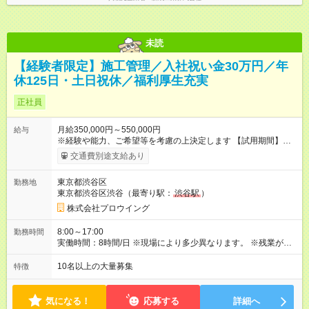
未読
【経験者限定】施工管理／入社祝い金30万円／年
休125日・土日祝休／福利厚生充実
正社員
月給350,000円～550,000円
給与
※経験や能⼒、ご希望等を考慮の上決定します 【試用期間】試
用期間あり 試用期間の長さ：6ヶ月 雇用形態、給与は本採用時
交通費別途支給あり
と同じです。
東京都渋谷区
勤務地
東京都渋谷区渋谷（最寄り駅：
渋谷駅
）
株式会社プロウイング
8:00～17:00
勤務時間
実働時間：8時間/日 ※現場により多少異なります。 ※残業があ
る場合、1⽇1～2時間程度です。（月20時間） ※現場が早く終
われば⼣⽅前に上がれる⽇もあります！
10名以上の大量募集
特徴
気になる！
応募する
詳細へ