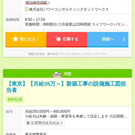
明治神宮前駅
）
株式会社パワーコンサルティングネットワークス
8:50～17:50
勤務時間
実働時間：8時間/日 ◎月残業は20時間程 ライフワークバランス
が整えられる環境です！
気になる！
応募する
詳細へ
掲載元企業名
株式会社パワーコンサルティングネットワークス
未読
【東京】【月給35万～】新築工事の設備施工図担
当者
契約社員
月給350,000円～480,000円
給与
※給与は年齢・経験・希望等を考慮して決定します ※試用期間は
３ヶ月で、その他の条件に変更はありません 【試用期間】試用
交通費別途支給あり
期間あり 試用期間の長さ：3ヶ月 雇用形態、給与は本採用時と
同じです。
東京都豊島区
勤務地