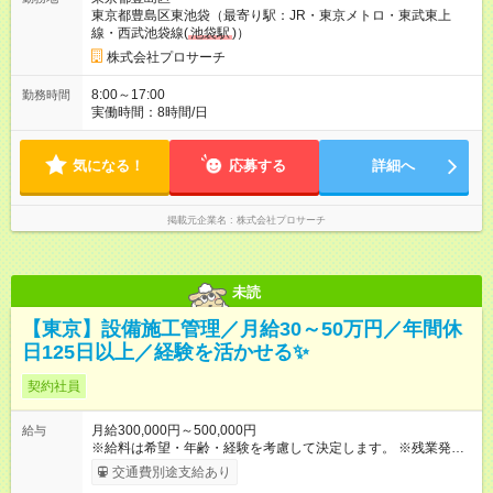
東京都豊島区東池袋（最寄り駅：JR・東京メトロ・東武東上
線・西武池袋線(
池袋駅
)）
株式会社プロサーチ
8:00～17:00
勤務時間
実働時間：8時間/日
気になる！
応募する
詳細へ
掲載元企業名
株式会社プロサーチ
未読
【東京】設備施工管理／月給30～50万円／年間休
日125日以上／経験を活かせる✨
契約社員
月給300,000円～500,000円
給与
※給料は希望・年齢・経験を考慮して決定します。 ※残業発生時
は時間外手当を別途支給 【試用期間】試用期間あり 試用期間の
交通費別途支給あり
長さ：3ヶ月 雇用形態、給与は本採用時と同じです。