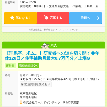
8:00～17:00
勤務時間
実働時間：8時間/日 ・交通費全額支給 ・作業着、工具類 全支
給 ・残業が発生した場合 全支給 ・土、日、祝日出勤した場合
は追加手当あり
気になる！
応募する
詳細へ
掲載元企業名
株式会社サンエスエンジニアリング
未読
【理系卒、求ム。】研究者への道を切り開く◆年
休126日／住宅補助月最大6.7万円分／上場G
正社員
職種未経験OK
月給215,000円～
給与
★月収例：27.5万円 ★初年度年収420万円以上も可！ 月給：21
万5000円×12ヶ月 家賃補助：6.7万円×12ヶ月 ※1 賞与：4ヶ月
交通費別途支給あり
分 ※2 ――――――――――――――― 【合計】年424.4万円
この収入が手堅く狙えます。資格手当の支給や、年2回分の帰省
東京都新宿区
勤務地
費用全額負担も! ※1 規定あり ※2 賞与年2回支給（昨年度実績は
東京都新宿区
約3.8～4.5ヶ月分）。 ★あなたの頑張りを給与に反映！ 案件ご
とではなく、スキルの向上・資格取得・社内試験の結果、配属
株式会社ワールドインテック R＆D事業部
先での評価などを給与に反映。研究者としての努力がしっかり