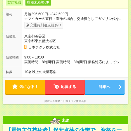
契約社員
職種未経験OK
月給296,600円～342,600円
給与
※マイカーの直行・直帰の場合、交通費としてガソリン代を支給
します。 【試用期間】試用期間あり 試用期間の長さ：3ヶ月 雇
交通費別途支給あり
用形態、給与は本採用時と同じです。
東京都渋谷区
勤務地
東京都東京都渋谷区
日本テクノ株式会社
9:00～18:00
勤務時間
実働時間：8時間/日 実働時間：8時間/日 業務対応によってシフ
ト勤務もあります 勤務状況によっては土日祝日の作業出勤あ
り。 その場合、振替/代休の取得をして頂きます。
10名以上の大量募集
特徴
気になる！
応募する
詳細へ
掲載元企業名
日本テクノ株式会社
未読
【電気主任技術者】保安点検の企業で、資格を一