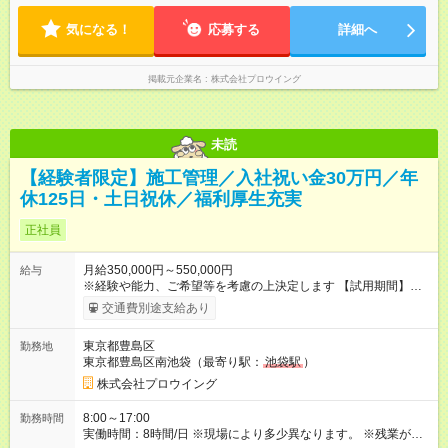
気になる！
応募する
詳細へ
掲載元企業名
株式会社プロウイング
未読
【経験者限定】施工管理／入社祝い金30万円／年
休125日・土日祝休／福利厚生充実
正社員
月給350,000円～550,000円
給与
※経験や能⼒、ご希望等を考慮の上決定します 【試用期間】試
用期間あり 試用期間の長さ：6ヶ月 雇用形態、給与は本採用時
交通費別途支給あり
と同じです。
東京都豊島区
勤務地
東京都豊島区南池袋（最寄り駅：
池袋駅
）
株式会社プロウイング
8:00～17:00
勤務時間
実働時間：8時間/日 ※現場により多少異なります。 ※残業があ