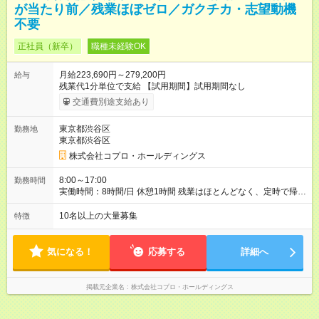
が当たり前／残業ほぼゼロ／ガクチカ・志望動機
不要
正社員（新卒）
職種未経験OK
月給223,690円～279,200円
給与
残業代1分単位で支給 【試用期間】試用期間なし
交通費別途支給あり
東京都渋谷区
勤務地
東京都渋谷区
株式会社コプロ・ホールディングス
8:00～17:00
勤務時間
実働時間：8時間/日 休憩1時間 残業はほとんどなく、定時で帰れ
る日が多い働き方です。 毎日の業務は進捗管理や事務が中心な
ので、 「今日やるべき仕事」が終われば、自然と区切りをつけ
10名以上の大量募集
特徴
やすいのが特長。 突発的な対応も少なく、無理をさせない働き
方を大切にしています。
気になる！
応募する
詳細へ
掲載元企業名
株式会社コプロ・ホールディングス