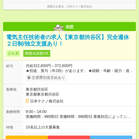
掲載元企業名
日本テクノ株式会社
未読
電気主任技術者の求人【東京都渋谷区】完全週休
２日制/独立支援あり！
正社員
職種未経験OK
月給322,600円～372,600円
給与
★別途、賞与（年2回）があります。 ★経験・年齢・能力・資格
などを考慮して、加給優遇します。 ※3ヶ月間の試用期間があり
交通費別途支給あり
ます。期間中の雇用形態・給与・待遇に差異はありません。
【試用期間】試用期間あり 試用期間の長さ：3ヶ月 雇用形態、
東京都渋谷区
勤務地
給与は本採用時と同じです。
東京都東京都渋谷区
日本テクノ株式会社
9:00～18:00
勤務時間
実働時間：8時間/日 実働時間：8時間/日 業務対応によってシフ
ト勤務もあります
10名以上の大量募集
特徴