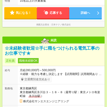
10名以上の大量募集
特徴
気になる！
応募する
詳細へ
掲載元企業名
日本テクノ株式会社
未読
☆未経験者歓迎☆手に職をつけられる電気工事の
お仕事です★
正社員
職種未経験OK
月給280,000円～500,000円
給与
※経験・能力を考慮し決定します 【試用期間】試用期間あり 試
用期間の長さ：3ヶ月 ※ 雇用形態と給与に、本採用時と異なる部
交通費別途支給あり
分があります。 雇用形態：アルバイト・パート採用 給与：日
給 12,000円 ～ 18,000円 ※経験・能力を考慮し決定します 交通
東京都練馬区
勤務地
費全額支給
東京都練馬区氷川台３－１８－８（最寄り駅：東京メトロ有楽
町線
氷川台駅
）
株式会社サンエスエンジニアリング