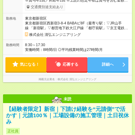
※賞与年2回／昇給年1回 ※上記の想定年収は賞与を含む金額で
す ※経験年数・能力によって、給与は考慮いたします 【試用期
交通費別途支給あり
間】試用期間あり 試用期間の長さ：3ヶ月 雇用形態、給与は本
採用時と同じです。
東京都新宿区
勤務地
東京都新宿区西新宿3-8-4 BABAビ8F（最寄り駅：▽JR山手
線 「新宿駅」▽都営地下鉄大江戸線 「都庁前駅」▽京王電鉄京
王線 「初台駅」）
株式会社 清弘エンジニアリング
8:30～17:30
勤務時間
実働時間：8時間/日 ◎平均残業時間は27時間/月
気になる！
応募する
詳細へ
掲載元企業名
株式会社 清弘エンジニアリング
未読
【経験者限定】新宿｜下請け経験を“元請側”で活
かす｜元請100％｜工場設備の施工管理｜土日祝休
み
正社員