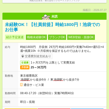
掲載元企業名
株式会社リクルートスタッフィング
掲載日：2026.07.27
未読
未経験OK！【社員前提】時給1800円！池袋での
お仕事
紹介予定派遣
職種未経験OK
ブランクOK
WEB登録・面接OK
時給1800円 月収例 29万円 時給1800円×実働7h40m×週5日×4
給与
週+残業10h ※月収例を保証するものではありません。
交通費別途支給あり
1ヶ月3万円を上限として実費支給
交通費
25～30万円
月収例
東京都豊島区
勤務地
池袋駅
から徒歩6分
/
東
池袋駅
から徒歩7分
通信サ－ビス業
08:40-17:20（休憩60分）実働7時間40分
勤務時間
即日～長期
期間