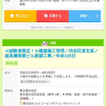
め、早く終わったらそのまま帰宅可能です。 早く終わっても1現
週1日からOK / 日払いOK / 副業・WワークOK / 10名以上の大量
特徴
場日給1万円を保証しています。 1日あたりの平均作業時間：4.5
募集
時間 シフト制のため、働きたい曜日にシフトを入れて働くこと
が可能です。 週1日～OKです。
気になる！
応募する
詳細へ
掲載元企業名
株式会社エクスト（資材搬入）
未読
≪経験者限定！≫建築施工管理／渋谷区道玄坂／
超高層商業ビル新築工事／年休125日
契約社員
月給320,000円～480,000円
給与
※能力や経験などを考慮して決定します。 ※時間外手当は別途支
給致します。 【試用期間】試用期間あり 試用期間の長さ：3ヶ
交通費別途支給あり
月 雇用形態、給与は本採用時と同じです。
東京都渋谷区
勤務地
東京都渋谷区道玄坂（最寄り駅：▼JR線・私鉄・地下鉄各線「
渋谷駅
」）
株式会社 セイコービジネスコンサルティング