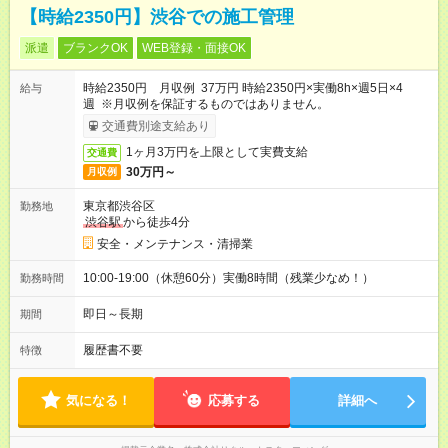
【時給2350円】渋谷での施工管理
派遣
ブランクOK
WEB登録・面接OK
時給2350円 月収例 37万円 時給2350円×実働8h×週5日×4
給与
週 ※月収例を保証するものではありません。
交通費別途支給あり
1ヶ月3万円を上限として実費支給
交通費
30万円～
月収例
東京都渋谷区
勤務地
渋谷駅
から徒歩4分
安全・メンテナンス・清掃業
10:00-19:00（休憩60分）実働8時間（残業少なめ！）
勤務時間
即日～長期
期間
履歴書不要
特徴
気になる！
応募する
詳細へ