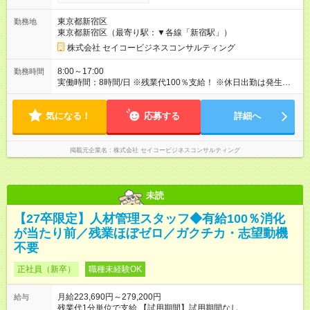
月 雇用形態、給与は本採用時と同じです。
東京都新宿区
勤務地
東京都新宿区（最寄り駅：▼各線「新宿駅」）
株式会社 セイコービジネスコンサルティング
8:00～17:00
勤務時間
実働時間：8時間/日 ※残業代100％支給！ ※休日出勤は発生した
場合は、振替休日の取得が可能です。
気になる！
応募する
詳細へ
掲載元企業名
株式会社 セイコービジネスコンサルティング
未読
【27卒限定】人材管理スタッフ◆有給100％消化
が当たり前／残業ほぼゼロ／ガクチカ・志望動機
不要
正社員（新卒）
職種未経験OK
月給223,690円～279,200円
給与
残業代1分単位で支給 【試用期間】試用期間なし