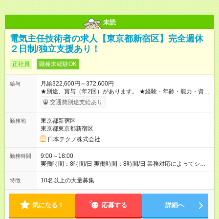
未読
電気主任技術者の求人【東京都新宿区】完全週休
２日制/独立支援あり！
正社員
職種未経験OK
月給322,600円～372,600円
給与
★別途、賞与（年2回）があります。 ★経験・年齢・能力・資格
などを考慮して、加給優遇します。 ※3ヶ月間の試用期間があり
交通費別途支給あり
ます。期間中の雇用形態・給与・待遇に差異はありません。
【試用期間】試用期間あり 試用期間の長さ：3ヶ月 雇用形態、
東京都新宿区
勤務地
給与は本採用時と同じです。
東京都東京都新宿区
日本テクノ株式会社
9:00～18:00
勤務時間
実働時間：8時間/日 実働時間：8時間/日 業務対応によってシフ
ト勤務もあります
10名以上の大量募集
特徴
気になる！
応募する
詳細へ