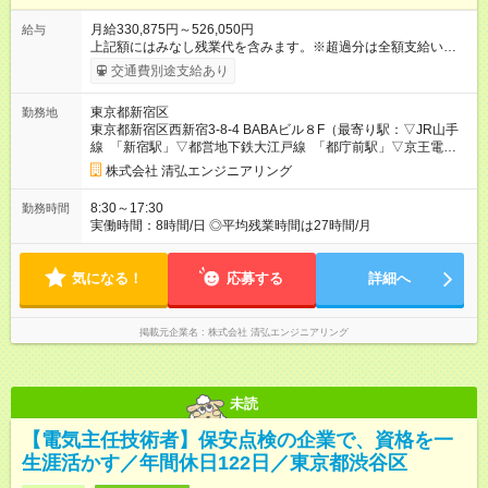
月給330,875円～526,050円
給与
上記額にはみなし残業代を含みます。※超過分は全額支給いたし
ます。 みなし残業代 70,875円 ～ 120,150円／月 みなし残業時
交通費別途支給あり
間 45時間／月 ★決算賞与年1回★ (100万円以上の支給例あり) ※
上記年収には「決算賞与」を含む ※経験年数・能力によって、
東京都新宿区
勤務地
給与は考慮いたします 【試用期間】試用期間あり 試用期間の長
東京都新宿区西新宿3-8-4 BABAビル８F（最寄り駅：▽JR山手
さ：3ヶ月 雇用形態、給与は本採用時と同じです。
線 「新宿駅」▽都営地下鉄大江戸線 「都庁前駅」▽京王電鉄京
王線 「初台駅」）
株式会社 清弘エンジニアリング
8:30～17:30
勤務時間
実働時間：8時間/日 ◎平均残業時間は27時間/月
気になる！
応募する
詳細へ
掲載元企業名
株式会社 清弘エンジニアリング
未読
【電気主任技術者】保安点検の企業で、資格を一
生涯活かす／年間休日122日／東京都渋谷区