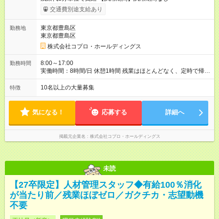
交通費別途支給あり
東京都豊島区
勤務地
東京都豊島区
株式会社コプロ・ホールディングス
8:00～17:00
勤務時間
実働時間：8時間/日 休憩1時間 残業はほとんどなく、定時で帰れ
る日が多い働き方です。 毎日の業務は進捗管理や事務が中心な
ので、 「今日やるべき仕事」が終われば、自然と区切りをつけ
10名以上の大量募集
特徴
やすいのが特長。 突発的な対応も少なく、無理をさせない働き
方を大切にしています。
気になる！
応募する
詳細へ
掲載元企業名
株式会社コプロ・ホールディングス
未読
【27卒限定】人材管理スタッフ◆有給100％消化
が当たり前／残業ほぼゼロ／ガクチカ・志望動機
不要