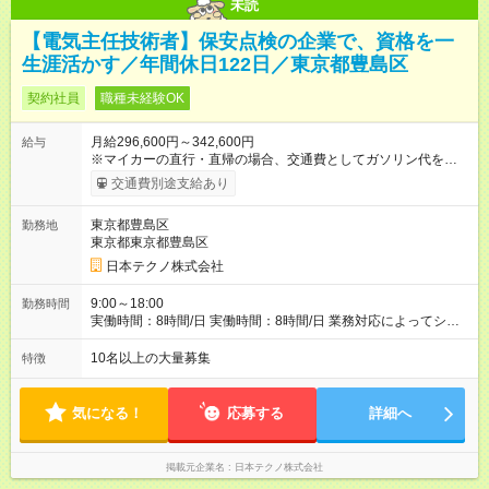
未読
【電気主任技術者】保安点検の企業で、資格を一
生涯活かす／年間休日122日／東京都豊島区
契約社員
職種未経験OK
月給296,600円～342,600円
給与
※マイカーの直行・直帰の場合、交通費としてガソリン代を支給
します。 【試用期間】試用期間あり 試用期間の長さ：3ヶ月 雇
交通費別途支給あり
用形態、給与は本採用時と同じです。
東京都豊島区
勤務地
東京都東京都豊島区
日本テクノ株式会社
9:00～18:00
勤務時間
実働時間：8時間/日 実働時間：8時間/日 業務対応によってシフ
ト勤務もあります 勤務状況によっては土日祝日の作業出勤あ
り。 その場合、振替/代休の取得をして頂きます。
10名以上の大量募集
特徴
気になる！
応募する
詳細へ
掲載元企業名
日本テクノ株式会社