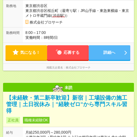
東京都渋谷区
勤務地
東京都渋谷区桜丘町（最寄り駅：JR山手線・東急東横線・東京
メトロ半蔵門線(
渋谷駅
)）
株式会社プロサーチ
8:00～17:00
勤務時間
実働時間：8時間/日
気になる！
応募する
詳細へ
掲載元企業名
株式会社プロサーチ
未読
【未経験・第二新卒歓迎】新宿｜工場設備の施工
管理｜土日祝休み｜"経験ゼロ"から専門スキル習
得
正社員
職種未経験OK
月給250,000円～280,000円
給与