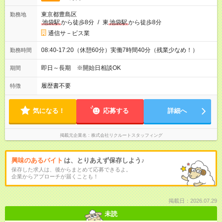
東京都豊島区
勤務地
池袋駅
から徒歩8分
/
東
池袋駅
から徒歩8分
通信サ－ビス業
08:40-17:20（休憩60分）実働7時間40分（残業少なめ！）
勤務時間
即日～長期 ※開始日相談OK
期間
履歴書不要
特徴
気になる！
応募する
詳細へ
掲載元企業名
株式会社リクルートスタッフィング
興味のあるバイト
は、とりあえず保存しよう♪
保存した求人は、後からまとめて応募できるよ。
企業からアプローチが届くことも！
掲載日：2026.07.29
未読