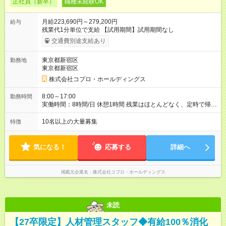
正社員（新卒）
職種未経験OK
月給223,690円～279,200円
給与
残業代1分単位で支給 【試用期間】試用期間なし
交通費別途支給あり
東京都新宿区
勤務地
東京都新宿区
株式会社コプロ・ホールディングス
8:00～17:00
勤務時間
実働時間：8時間/日 休憩1時間 残業はほとんどなく、定時で帰れ
る日が多い働き方です。 毎日の業務は進捗管理や事務が中心な
ので、 「今日やるべき仕事」が終われば、自然と区切りをつけ
10名以上の大量募集
特徴
やすいのが特長。 突発的な対応も少なく、無理をさせない働き
方を大切にしています。
気になる！
応募する
詳細へ
掲載元企業名
株式会社コプロ・ホールディングス
未読
【27卒限定】人材管理スタッフ◆有給100％消化