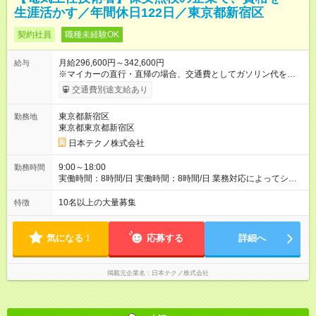
生涯活かす／年間休日122日／東京都新宿区
契約社員
職種未経験OK
月給296,600円～342,600円
給与
※マイカーの直行・直帰の場合、交通費としてガソリン代を支給
します。 【試用期間】試用期間あり 試用期間の長さ：3ヶ月 雇
交通費別途支給あり
用形態、給与は本採用時と同じです。
東京都新宿区
勤務地
東京都東京都新宿区
日本テクノ株式会社
9:00～18:00
勤務時間
実働時間：8時間/日 実働時間：8時間/日 業務対応によってシフ
ト勤務もあります 勤務状況によっては土日祝日の作業出勤あ
り。 その場合、振替/代休の取得をして頂きます。
10名以上の大量募集
特徴
気になる！
応募する
詳細へ
掲載元企業名
日本テクノ株式会社