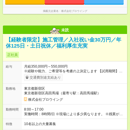
掲載元企業名
株式会社プロウイング
未読
【経験者限定】施工管理／入社祝い金30万円／年
休125日・土日祝休／福利厚生充実
正社員
月給350,000円～550,000円
給与
※経験や能⼒、ご希望等を考慮の上決定します 【試用期間】試
用期間あり 試用期間の長さ：6ヶ月 雇用形態、給与は本採用時
交通費別途支給あり
と同じです。
東京都新宿区
勤務地
東京都新宿区高田馬場（最寄り駅：高田馬場駅）
株式会社プロウイング
8:00～17:00
勤務時間
実働時間：8時間/日 ※現場により多少異なります。 ※残業があ
る場合、1⽇1～2時間程度です。（月20時間） ※現場が早く終
われば⼣⽅前に上がれる⽇もあります！
10名以上の大量募集
特徴