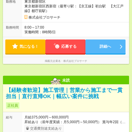
東京都新宿区
勤務地
東京都新宿区西新宿（最寄り駅：【京王線】初台駅 【大江戸
線】都庁前駅）
株式会社プロサーチ
8:00～17:00
勤務時間
実働時間：8時間/日
気になる！
応募する
詳細へ
掲載元企業名
株式会社プロサーチ
未読
【経験者歓迎】施工管理｜営業から施工まで一貫
担当｜直行直帰OK｜幅広い案件に挑戦
正社員
月給375,000円～600,000円
給与
昇給あり（前年度実績：月5,000円～50,000円） 賞与年2回（前
年度実績：30,000円～1,000,000円／会社業績・個人評価によ
交通費別途支給あり
る） 【試用期間】試用期間あり 試用期間の長さ：3ヶ月 雇用形