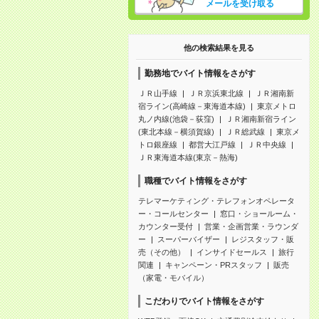
メールを受け取る
他の検索結果を見る
勤務地でバイト情報をさがす
ＪＲ山手線
ＪＲ京浜東北線
ＪＲ湘南新
宿ライン(高崎線－東海道本線)
東京メトロ
丸ノ内線(池袋－荻窪)
ＪＲ湘南新宿ライン
(東北本線－横須賀線)
ＪＲ総武線
東京メ
トロ銀座線
都営大江戸線
ＪＲ中央線
ＪＲ東海道本線(東京－熱海)
職種でバイト情報をさがす
テレマーケティング・テレフォンオペレータ
ー・コールセンター
窓口・ショールーム・
カウンター受付
営業・企画営業・ラウンダ
ー
スーパーバイザー
レジスタッフ・販
売（その他）
インサイドセールス
旅行
関連
キャンペーン・PRスタッフ
販売
（家電・モバイル）
こだわりでバイト情報をさがす