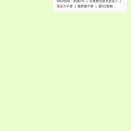
WEB登録・面接OK
交通費別途支給あり
英語力不要
履歴書不要
週5日勤務