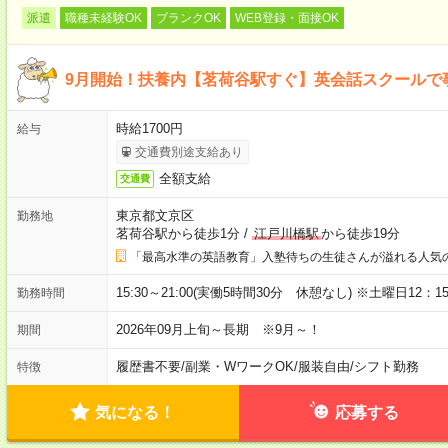
派遣
職種未経験OK
ブランクOK
WEB登録・面接OK
9月開始！扶養内【茗荷谷駅すぐ】英会話スクールで
時給1700円
給与
交通費別途支給あり
全額支給
交通費
東京都文京区
勤務地
茗荷谷駅から徒歩1分
/
江戸川橋駅
から徒歩19分
「最高水準の英語教育」入塾待ちの生徒さんが溢れる人気
15:30～21:00(実働5時間30分 休憩なし) ※土曜日12：
勤務時間
2026年09月上旬～長期 ※9月～！
期間
履歴書不要
/
副業・WワークOK
/
服装自由
/
シフト勤務
特徴
気になる！
応募する