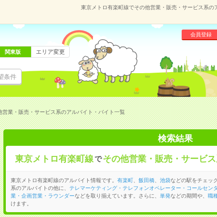
東京メトロ有楽町線でその他営業・販売・サービス系の
会員登録
エリア変更
関東版
望条件
他営業・販売・サービス系のアルバイト・バイト一覧
検索結果
東京メトロ有楽町線
その他営業・販売・サービス
で
東京メトロ有楽町線のアルバイト情報です。
有楽町
、
飯田橋
、
池袋
などの駅をチェッ
系のアルバイトの他に、
テレマーケティング・テレフォンオペレーター・コールセン
業・企画営業・ラウンダー
などを取り揃えています。さらに、
単発
などの期間や、
職
けます。