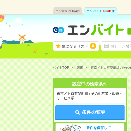
エン派遣
71454
件
エン バイト
82531
件
0
気になるリスト
保存した希
バイトTOP
関東
東京メトロ有楽町線のその
設定中の検索条件
東京メトロ有楽町線 / その他営業・販売・
サービス系
条件の変更
条件を保存して