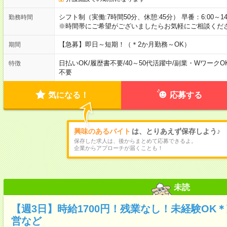
シフト制（実働:7時間50分、休憩:45分） 早番：6:00～14:35 
勤務時間
※時間帯にご希望がございましたらお気軽にご相談くだ
【急募】即日～短期！（＊2か月勤務～OK）
期間
日払いOK
/
履歴書不要
/
40～50代活躍中
/
副業・WワークO
特徴
不要
気になる！
応募する
興味のあるバイト
は、とりあえず保存しよう♪
保存した求人は、後からまとめて応募できるよ。
企業からアプローチが届くことも！
未読
【週3日】時給1700円！残業なし！未経験OK
営など