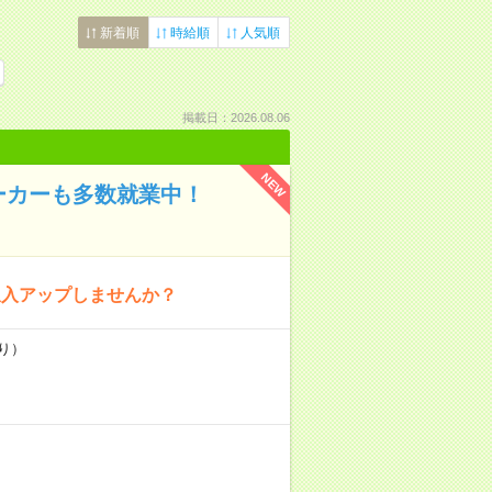
新着順
時給順
人気順
掲載日：2026.08.06
NEW
ーカーも多数就業中！
収入アップしませんか？
り）