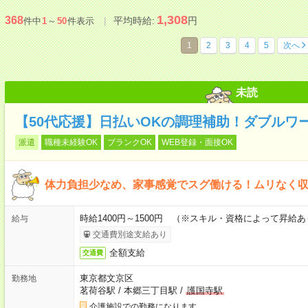
1,308
368
平均時給:
円
件中
1
～
50
件表示
1
2
3
4
5
次へ
未読
【50代応援】日払いOKの調理補助！ダブルワ
派遣
職種未経験OK
ブランクOK
WEB登録・面接OK
体力負担少なめ、家事感覚でスグ働ける！ムリなく
時給1400円～1500円 （※スキル・資格によって昇給あ
給与
交通費別途支給あり
全額支給
交通費
東京都文京区
勤務地
茗荷谷駅
/
本郷三丁目駅
/
護国寺駅
介護施設での勤務になります