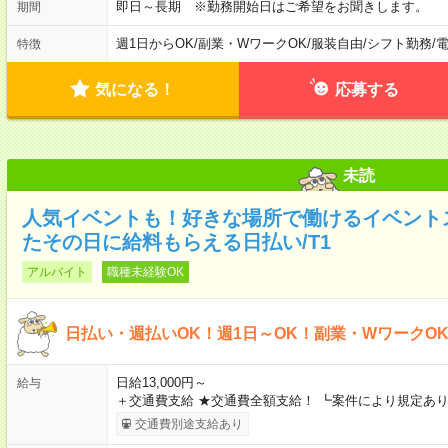
即日～長期 ※勤務開始日はご希望をお聞きします。
期間
週1日からOK
/
副業・WワークOK
/
服装自由
/
シフト勤務
/
特徴
気になる！
応募する
未読
人気イベントも！好きな場所で働けるイベント
たその日に給料もらえる日払い/T1
アルバイト
職種未経験OK
日払い・週払いOK！週1日～OK！副業・WワークO
日給13,000円～
給与
＋交通費支給 ★交通費全額支給！ ┗案件により規定あり
交通費別途支給あり