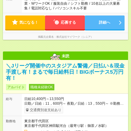
業・WワークOK
/
服装自由
/
シフト勤務
/
10名以上の大量募
集
/
電話対応なし
/
パソコンスキル不要
気になる！
応募する
詳細へ
掲載元企業名
株式会社マイワーク（シニア）
未読
＼Jリーグ開催中のスタジアム警備／日払い＆現金
手渡し有！まるで毎日給料日！BIGボーナス5万円
有！
アルバイト
職種未経験OK
日給10,400円～13,550円
給与
日勤／日給：11，600円～ 夜勤／日給：13，550円～ ※勤務数
が週2日以下の場合 日勤／日給：10，400円 夜勤／日給：12，
交通費別途支給あり
350円 ■交通費別途全額支給 ※規定あり ■支払方法：日払い └日
給のうち7，000円を現金先払い ※稼働分 ※週払い・月払いOK
東京都千代田区
勤務地
⇒希望をお聞かせください♪ ■各種資格手当あり ■残業手当あり ■
東京都千代田区神田駿河台（最寄り駅：御茶ノ水駅）
日給保障あり └早く終わっても”全額”支給！ ・－・－・ ≪ 法定