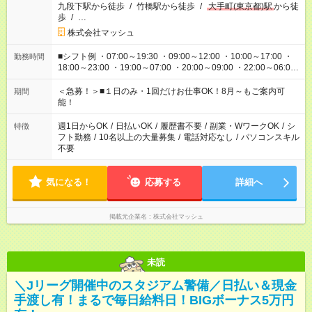
九段下駅から徒歩
/
竹橋駅から徒歩
/
大手町(東京都)駅
から徒
歩
/
…
株式会社マッシュ
■シフト例 ・07:00～19:30 ・09:00～12:00 ・10:00～17:00 ・
勤務時間
18:00～23:00 ・19:00～07:00 ・20:00～09:00 ・22:00～06:00
etc ★最短で3時間で5,120円のお仕事から 15時間で2万円近く稼
げるお仕事も！ ご希望のお時間に合わせてご紹介！ ※シフトは
＜急募！＞■１日のみ・1回だけお仕事OK！8月～もご案内可
期間
現場によって異なります。 ※勿論、休憩時間はあるのでご安心
能！
ください！
週1日からOK
/
日払いOK
/
履歴書不要
/
副業・WワークOK
/
シ
特徴
フト勤務
/
10名以上の大量募集
/
電話対応なし
/
パソコンスキル
不要
気になる！
応募する
詳細へ
掲載元企業名
株式会社マッシュ
未読
＼Jリーグ開催中のスタジアム警備／日払い＆現金
手渡し有！まるで毎日給料日！BIGボーナス5万円