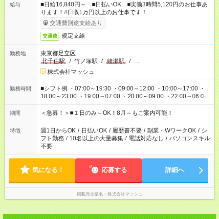
■日給16,840円～ ■日払いOK ■実働3時間5,120円のお仕事あ
給与
ります！#日収1万円以上のお仕事です！
交通費別途支給あり
規定支給
交通費
東京都足立区
勤務地
北千住駅
/
竹ノ塚駅
/
綾瀬駅
/
…
株式会社マッシュ
■シフト例 ・07:00～19:30 ・09:00～12:00 ・10:00～17:00 ・
勤務時間
18:00～23:00 ・19:00～07:00 ・20:00～09:00 ・22:00～06:00
etc ★最短で3時間で5,120円のお仕事から 15時間で2万円近く稼
げるお仕事も！ ご希望のお時間に合わせてご紹介！ ※シフトは
＜急募！＞■１日のみ～OK！8月～もご案内可能！
期間
現場によって異なります。 ※勿論、休憩時間はあるのでご安心
ください！
週1日からOK
/
日払いOK
/
履歴書不要
/
副業・WワークOK
/
シ
特徴
フト勤務
/
10名以上の大量募集
/
電話対応なし
/
パソコンスキル
不要
気になる！
応募する
詳細へ
掲載元企業名
株式会社マッシュ