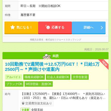
即日～長期 ※開始日相談OK
期間
履歴書不要
特徴
気になる！
応募する
詳細へ
掲載元企業名
株式会社リクルートスタッフィング
掲載日：2026.08.07
未読
NEW
10回勤務で2週間後⇒12.5万円GET！＊日給1万
2500円～＊声掛けや道案内
アルバイト
職種未経験OK
社会人未経験OK
大学生歓迎
ブランクOK
WEB登録・面接OK
【日勤】1万2500円～ 【夜勤】1万4000円～ ＊原則月2回払い
給与
（10日・25日） 他、週払い・日払いの制度もあり（規定あり）
＃日収1万円以上
交通費別途支給あり
全額支給
交通費