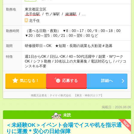
東京都足立区
勤務地
北千住駅
/
竹ノ塚駅
/
綾瀬駅
/
…
北千住
（選べる日勤・夜勤） ▼8：00～17：00／9：00～18：00
勤務時間
▼20：00～翌5：00／21：00～翌6：00 など
研修後即日～OK ★短期・長期の就業も大歓迎＃急募
期間
週1日からOK
/
日払いOK
/
40～50代活躍中
/
副業・Wワーク
特徴
OK
/
シフト勤務
/
10名以上の大量募集
/
電話対応なし
/
パソコ
ンスキル不要
気になる！
応募する
詳細へ
掲載元企業名
テイケイ株式会社 【東京・神奈川エリア】
掲載日：2026.08.06
未読
NEW
＜未経験OK＞イベント会場でイスや机を指示通
りに運搬＊安心の日給保障