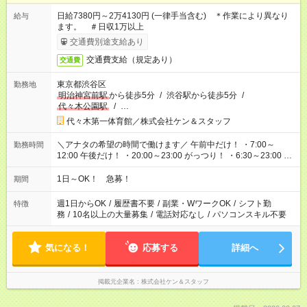
日給7380円～2万4130円 (一律手当含む) ＊作業により異なり
給与
ます。 ＃日収1万以上
交通費別途支給あり
交通費支給（規定あり）
交通費
東京都渋谷区
勤務地
明治神宮前駅
から徒歩5分
/
渋谷駅から徒歩5分
/
代々木公園駅
/
…
代々木第一体育館／株式会社ケン＆スタッフ
＼アナタの希望の時間で働けます／ 午前中だけ！ ・7:00～
勤務時間
12:00 午後だけ！ ・20:00～23:00 がっつり！ ・6:30～23:00 ・
12:00～21:00 ・16:00～翌8:00 …etc ※時間曜日イベントによ
り異なります。
1日～OK！ 急募！
期間
週1日からOK
/
履歴書不要
/
副業・WワークOK
/
シフト勤
特徴
務
/
10名以上の大量募集
/
電話対応なし
/
パソコンスキル不要
気になる！
応募する
詳細へ
掲載元企業名
株式会社ケン＆スタッフ