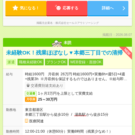
気になる！
応募する
詳細へ
掲載元企業名
株式会社セールスアウトソーシング
掲載日：2026.08.07
未読
NEW
未経験OK！残業ほぼなし▼本郷三丁目での清掃
派遣
職種未経験OK
ブランクOK
WEB登録・面接OK
時給1600円 月収例 26万円 時給1600円×実働8h×週5日×4週
給与
+残業3h ※月収例を保証するものではありません。※給与即受取
りサービス利用可（利用条件有）
交通費別途支給あり
1ヶ月3万円を上限として実費支給
交通費
25～30万円
月収例
東京都港区
勤務地
本郷三丁目駅から徒歩10分
/
湯島駅
から徒歩15分
医療関連
12:00-21:00（休憩60分）実働8時間（残業少なめ！）
勤務時間