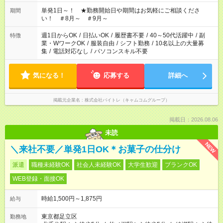
ださい！
単発1日～！ ★勤務開始日や期間はお気軽にご相談くださ
期間
い！ ＃8月～ ＃9月～
週1日からOK
/
日払いOK
/
履歴書不要
/
40～50代活躍中
/
副
特徴
業・WワークOK
/
服装自由
/
シフト勤務
/
10名以上の大量募
集
/
電話対応なし
/
パソコンスキル不要
気になる！
応募する
詳細へ
掲載元企業名
株式会社バイトレ（キャムコムグループ）
掲載日：2026.08.06
未読
NEW
＼来社不要／単発1日OK＊お菓子の仕分け
派遣
職種未経験OK
社会人未経験OK
大学生歓迎
ブランクOK
WEB登録・面接OK
時給1,500円～1,875円
給与
東京都足立区
勤務地