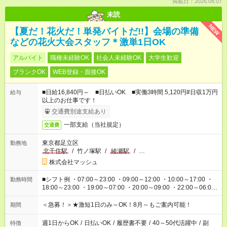
掲載日：2026.08.07
未読
NEW
【夏だ！花火だ！単発バイトだ!!】会場の準備
などの花火大会スタッフ＊激単1日OK
アルバイト
職種未経験OK
社会人未経験OK
大学生歓迎
ブランクOK
WEB登録・面接OK
■日給16,840円～ ■日払いOK ■実働3時間 5,120円#日収1万円
給与
以上のお仕事です！
交通費別途支給あり
一部支給（当社規定）
交通費
東京都足立区
勤務地
北千住駅
/
竹ノ塚駅
/
綾瀬駅
/
…
株式会社マッシュ
■シフト例 ・07:00～23:00 ・09:00～12:00 ・10:00～17:00 ・
勤務時間
18:00～23:00 ・19:00～07:00 ・20:00～09:00 ・22:00～06:00
etc ★最短3時間で5,120円のお仕事から／15時間で2万円近く稼
げるお仕事も！ ご希望のお時間に合わせてご紹介！ ※シフトは
＜急募！＞★激短1日のみ～OK！8月～もご案内可能！
期間
現場によって異なります。 ※勿論、休憩時間はあるのでご安心
ください！
週1日からOK
/
日払いOK
/
履歴書不要
/
40～50代活躍中
/
副
特徴