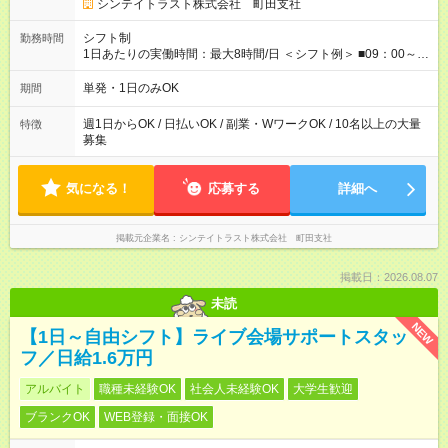
研修 ≫ 研修時の給与： 日給10，000円×3日間（24時間） ＝研
シンテイトラスト株式会社 町田支社
修費として合計30，000円支給 ＋交通費全額支給 ※規定あり
【試用期間】試用期間なし
シフト制
勤務時間
1日あたりの実働時間：最大8時間/日 ＜シフト例＞ ■09：00～
18：00 ■20：00～翌5：00 など！ 上記時間内で、 実働8時
間・休憩1時間／日
単発・1日のみOK
期間
週1日からOK / 日払いOK / 副業・WワークOK / 10名以上の大量
特徴
募集
気になる！
応募する
詳細へ
掲載元企業名
シンテイトラスト株式会社 町田支社
掲載日：2026.08.07
未読
NEW
【1日～自由シフト】ライブ会場サポートスタッ
フ／日給1.6万円
アルバイト
職種未経験OK
社会人未経験OK
大学生歓迎
ブランクOK
WEB登録・面接OK