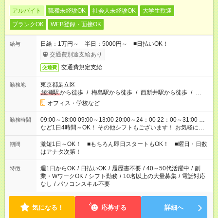
アルバイト
職種未経験OK
社会人未経験OK
大学生歓迎
ブランクOK
WEB登録・面接OK
日給：1万円～ 半日：5000円～ ■日払いOK！
給与
交通費別途支給あり
交通費規定支給
交通費
東京都足立区
勤務地
綾瀬駅
から徒歩
/
梅島駅から徒歩
/
西新井駅から徒歩
/
…
オフィス・学校など
09:00～18:00 09:00～13:00 20:00～24：00 22：00～31:00 …
勤務時間
など1日4時間～OK！ その他シフトもございます！ お気軽にご
相談ください！
激短1日～OK！ ■もちろん即日スタートもOK！ ■曜日・日数
期間
はアナタ次第！
週1日からOK
/
日払いOK
/
履歴書不要
/
40～50代活躍中
/
副
特徴
業・WワークOK
/
シフト勤務
/
10名以上の大量募集
/
電話対応
なし
/
パソコンスキル不要
気になる！
応募する
詳細へ