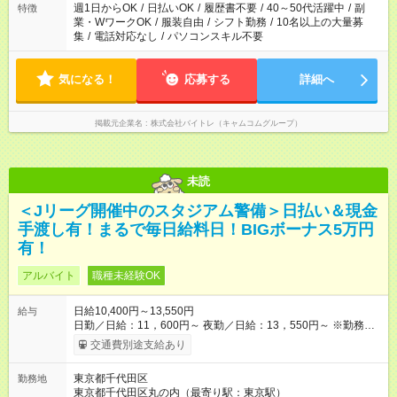
週1日からOK
/
日払いOK
/
履歴書不要
/
40～50代活躍中
/
副
特徴
業・WワークOK
/
服装自由
/
シフト勤務
/
10名以上の大量募
集
/
電話対応なし
/
パソコンスキル不要
気になる！
応募する
詳細へ
掲載元企業名
株式会社バイトレ（キャムコムグループ）
未読
＜Jリーグ開催中のスタジアム警備＞日払い＆現金
手渡し有！まるで毎日給料日！BIGボーナス5万円
有！
アルバイト
職種未経験OK
日給10,400円～13,550円
給与
日勤／日給：11，600円～ 夜勤／日給：13，550円～ ※勤務数
が週2日以下の場合 日勤／日給：10，400円 夜勤／日給：12，
交通費別途支給あり
350円 ■交通費別途全額支給 ※規定あり ■支払方法：日払い └日
給のうち7，000円を現金先払い ※稼働分 ※週払い・月払いOK
東京都千代田区
勤務地
⇒希望をお聞かせください♪ ■各種資格手当あり ■残業手当あり ■
東京都千代田区丸の内（最寄り駅：東京駅）
日給保障あり └早く終わっても”全額”支給！ ・－・－・ ≪ 法定