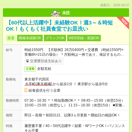
掲載日：2026.08.07
未読
NEW
【60代以上活躍中】未経験OK！週3～＆時短
OK！もくもく社員食堂でお皿洗い
派遣
職種未経験OK
ブランクOK
WEB登録・面接OK
時給1550円 【月額例】26万0400円＋交通費 （時給1550円×
給与
実働8h×21日の場合） ＊月額例は一例であり、保証するもので
はありません。
交通費別途支給あり
全額支給
交通費
東京都千代田区
勤務地
大手町(東京都)駅
から徒歩1分
/
東京駅から徒歩5分
給食提供を行う企業
07:30～16:30 ＊＊時短勤務OK＊＊ 09:45～15:00（休憩15分）
勤務時間
10:00～15:00（休憩なし） 11:15～16:30（休憩15分） ■実働：
5～8時間 ■休憩0～60分
即日～長期＊初回31日、以降3ヵ月更新＊開始日の相談OK！
期間
履歴書不要
/
40～50代活躍中
/
副業・WワークOK
/
パソコンス
特徴
キル不要