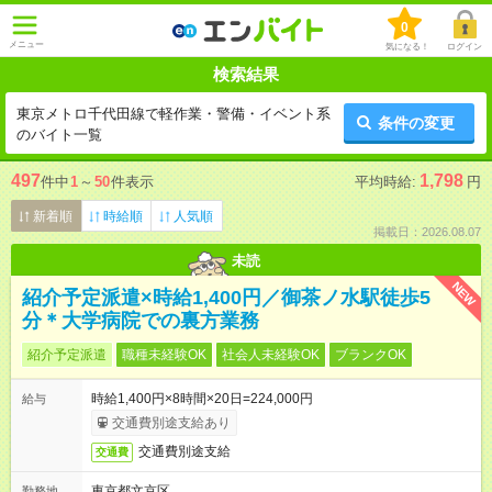
0
メニュー
気になる！
ログイン
検索結果
東京メトロ千代田線で軽作業・警備・イベント系
条件の変更
のバイト一覧
497
1,798
件中
1
～
50
件表示
平均時給:
円
新着順
時給順
人気順
掲載日：2026.08.07
未読
NEW
紹介予定派遣×時給1,400円／御茶ノ水駅徒歩5
分＊大学病院での裏方業務
紹介予定派遣
職種未経験OK
社会人未経験OK
ブランクOK
時給1,400円×8時間×20日=224,000円
給与
交通費別途支給あり
交通費別途支給
交通費
東京都文京区
勤務地