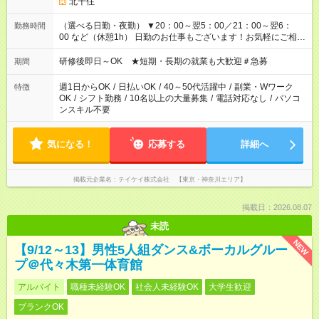
北千住
（選べる日勤・夜勤） ▼20：00～翌5：00／21：00～翌6：
勤務時間
00 など（休憩1h） 日勤のお仕事もございます！お気軽にご相談
ください！
研修後即日～OK ★短期・長期の就業も大歓迎＃急募
期間
週1日からOK
/
日払いOK
/
40～50代活躍中
/
副業・Wワーク
特徴
OK
/
シフト勤務
/
10名以上の大量募集
/
電話対応なし
/
パソコ
ンスキル不要
気になる！
応募する
詳細へ
掲載元企業名
テイケイ株式会社 【東京・神奈川エリア】
掲載日：2026.08.07
未読
NEW
【9/12～13】男性5人組ダンス&ボーカルグルー
プ＠代々木第一体育館
アルバイト
職種未経験OK
社会人未経験OK
大学生歓迎
ブランクOK