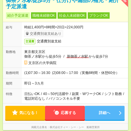
御茶ノ水駅徒歩5分＊仕分けや備品の補充＊紹介
予定派遣
紹介予定派遣
職種未経験OK
社会人未経験OK
ブランクOK
時給1,400円×8時間×20日=224,000円
給与
交通費別途支給あり
交通費別途支給
交通費
東京都文京区
勤務地
御茶ノ水駅から徒歩5分
/
新御茶ノ水駅
から徒歩7分
文京区の大学病院
(1)07:30～16:30 (2)08:00～17:00（実働8時間・休憩60分）
勤務時間
即日～3カ月
期間
日払いOK
/
40～50代活躍中
/
副業・WワークOK
/
シフト勤務
/
特徴
電話対応なし
/
パソコンスキル不要
気になる！
応募する
詳細へ
掲載元企業名
株式会社ティー・シー・シー 船橋営業所