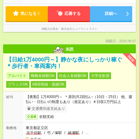
気になる！
応募する
詳細へ
掲載元企業名
株式会社ヒューマントラスト
掲載日：2026.08.07
未読
NEW
【日給1万4000円～】静かな夜にしっかり稼ぐ
＊歩行者・車両案内！
アルバイト
職種未経験OK
社会人未経験OK
大学生歓迎
ブランクOK
WEB登録・面接OK
【夜勤】1万4000円～ ＊原則月2回払い（10日・25日） 他、週
給与
払い・日払いの制度もあり（規定あり）＃日収1万円以上
交通費別途支給あり
全額支給
交通費
東京都足立区
勤務地
北千住駅
/
竹ノ塚駅
/
綾瀬駅
/
…