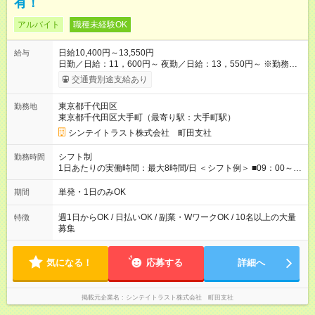
有！
アルバイト
職種未経験OK
日給10,400円～13,550円
給与
日勤／日給：11，600円～ 夜勤／日給：13，550円～ ※勤務数
が週2日以下の場合 日勤／日給：10，400円 夜勤／日給：12，
交通費別途支給あり
350円 ■交通費別途全額支給 ※規定あり ■支払方法：日払い └日
給のうち7，000円を現金先払い ※稼働分 ※週払い・月払いOK
東京都千代田区
勤務地
⇒希望をお聞かせください♪ ■各種資格手当あり ■残業手当あり ■
東京都千代田区大手町（最寄り駅：大手町駅）
日給保障あり └早く終わっても”全額”支給！ ・－・－・ ≪ 法定
研修 ≫ 研修時の給与： 日給10，000円×3日間（24時間） ＝研
シンテイトラスト株式会社 町田支社
修費として合計30，000円支給 ＋交通費全額支給 ※規定あり
【試用期間】試用期間なし
シフト制
勤務時間
1日あたりの実働時間：最大8時間/日 ＜シフト例＞ ■09：00～
18：00 ■20：00～翌5：00 など！ 上記時間内で、 実働8時
間・休憩1時間／日
単発・1日のみOK
期間
週1日からOK / 日払いOK / 副業・WワークOK / 10名以上の大量
特徴
募集
気になる！
応募する
詳細へ
掲載元企業名
シンテイトラスト株式会社 町田支社