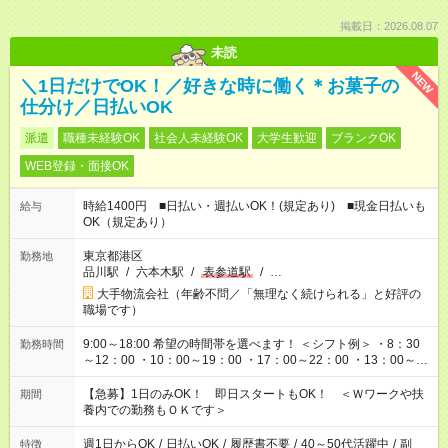
掲載日：2026.08.07
未読
NEW
＼1日だけでOK！／好きな時に働く＊お菓子の
仕分け／日払いOK
派遣
職種未経験OK
社会人未経験OK
大学生歓迎
ブランクOK
WEB登録・面接OK
時給1400円 ■日払い・週払いOK！(規定あり) ■現金日払いも
給与
OK（規定あり）
東京都港区
勤務地
品川駅
/
六本木駅
/
表参道駅
/
…
大手物流会社（年齢不問／「無理なく続けられる」と好評の
職場です）
9:00～18:00 希望の時間帯を選べます！ ＜シフト例＞ ・8：30
勤務時間
～12：00 ・10：00～19：00 ・17：00～22：00 ・13：00～
22：00 ・22：00～翌6：00 など
【急募】1日のみOK！ 即日スタートもOK！ ＜Ｗワークや扶
期間
養内での勤務もＯＫです＞
週1日からOK
/
日払いOK
/
履歴書不要
/
40～50代活躍中
/
副
特徴