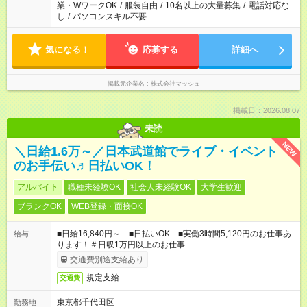
業・WワークOK
/
服装自由
/
10名以上の大量募集
/
電話対応な
し
/
パソコンスキル不要
気になる！
応募する
詳細へ
掲載元企業名
株式会社マッシュ
掲載日：2026.08.07
未読
NEW
＼日給1.6万～／日本武道館でライブ・イベント
のお手伝い♬日払いOK！
アルバイト
職種未経験OK
社会人未経験OK
大学生歓迎
ブランクOK
WEB登録・面接OK
■日給16,840円～ ■日払いOK ■実働3時間5,120円のお仕事あ
給与
ります！＃日収1万円以上のお仕事
交通費別途支給あり
規定支給
交通費
東京都千代田区
勤務地