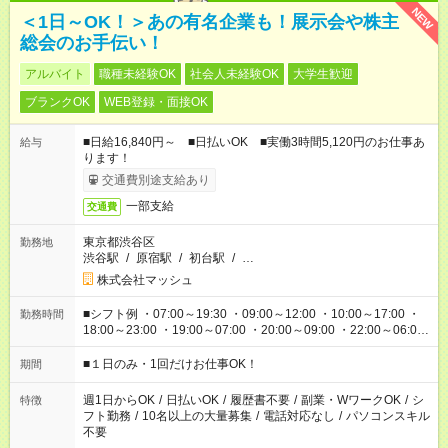
NEW
＜1日～OK！＞あの有名企業も！展示会や株主
総会のお手伝い！
アルバイト
職種未経験OK
社会人未経験OK
大学生歓迎
ブランクOK
WEB登録・面接OK
■日給16,840円～ ■日払いOK ■実働3時間5,120円のお仕事あ
給与
ります！
交通費別途支給あり
一部支給
交通費
東京都渋谷区
勤務地
渋谷駅
/
原宿駅
/
初台駅
/
…
株式会社マッシュ
■シフト例 ・07:00～19:30 ・09:00～12:00 ・10:00～17:00 ・
勤務時間
18:00～23:00 ・19:00～07:00 ・20:00～09:00 ・22:00～06:00
etc ★最短で3時間で5,120円のお仕事から 15時間で2万円近く稼
げるお仕事も！ ご希望のお時間に合わせてご紹介！ ※シフトは
■１日のみ・1回だけお仕事OK！
期間
現場によって異なります。 ※勿論、休憩時間はあるのでご安心
ください！
週1日からOK
/
日払いOK
/
履歴書不要
/
副業・WワークOK
/
シ
特徴
フト勤務
/
10名以上の大量募集
/
電話対応なし
/
パソコンスキル
不要