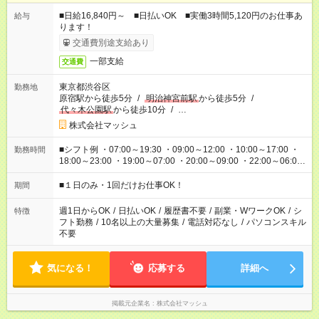
■日給16,840円～ ■日払いOK ■実働3時間5,120円のお仕事あ
給与
ります！
交通費別途支給あり
一部支給
交通費
東京都渋谷区
勤務地
原宿駅から徒歩5分
/
明治神宮前駅
から徒歩5分
/
代々木公園駅
から徒歩10分
/
…
株式会社マッシュ
■シフト例 ・07:00～19:30 ・09:00～12:00 ・10:00～17:00 ・
勤務時間
18:00～23:00 ・19:00～07:00 ・20:00～09:00 ・22:00～06:00
etc ★最短で3時間で5,120円のお仕事から 15時間で2万円近く稼
げるお仕事も！ ご希望のお時間に合わせてご紹介！ ※シフトは
■１日のみ・1回だけお仕事OK！
期間
現場によって異なります。 ※勿論、休憩時間はあるのでご安心
ください！
週1日からOK
/
日払いOK
/
履歴書不要
/
副業・WワークOK
/
シ
特徴
フト勤務
/
10名以上の大量募集
/
電話対応なし
/
パソコンスキル
不要
気になる！
応募する
詳細へ
掲載元企業名
株式会社マッシュ