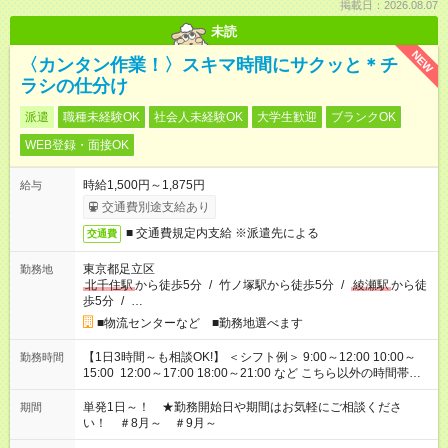
掲載日：2026.08.07
未読
NEW
〈カンタン作業！〉スキマ時間にサクッと＊チ
ラシの仕分け
派遣
職種未経験OK
社会人未経験OK
大学生歓迎
ブランクOK
WEB登録・面接OK
時給1,500円～1,875円
給与
交通費別途支給あり
■ 交通費規定内支給 ※派遣先による
交通費
東京都足立区
勤務地
北千住駅
から徒歩5分
/
竹ノ塚駅から徒歩5分
/
綾瀬駅
から徒
歩5分
/
…
■物流センターなど ■勤務地選べます
【1日3時間～も相談OK!】 ＜シフト例＞ 9:00～12:00 10:00～
勤務時間
15:00 12:00～17:00 18:00～21:00 など こちら以外の時間帯も
お気軽にご相談ください！
単発1日～！ ★勤務開始日や期間はお気軽にご相談くださ
期間
い！ ＃8月～ ＃9月～