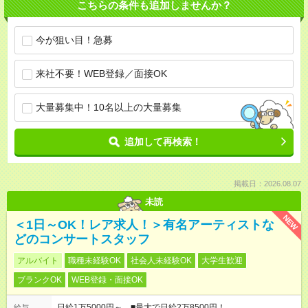
こちらの条件も追加しませんか？
今が狙い目！急募
来社不要！WEB登録／面接OK
大量募集中！10名以上の大量募集
追加して再検索！
掲載日：2026.08.07
未読
NEW
＜1日～OK！レア求人！＞有名アーティストな
どのコンサートスタッフ
アルバイト
職種未経験OK
社会人未経験OK
大学生歓迎
ブランクOK
WEB登録・面接OK
日給1万5000円～ ■最大で日給2万8500円！
給与