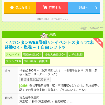
気になる！
応募する
詳細へ
掲載元企業名
株式会社マッシュ
掲載日：2026.08.07
未読
NEW
＜⭐カンタンWEB登録⭐＞イベントスタッフ❗未
経験OK・単発～！自由シフト✨
アルバイト
職種未経験OK
社会人未経験OK
大学生歓迎
ブランクOK
WEB登録・面接OK
⭐時給1300円～（試用期間なし） ⭐各種手当あり（早朝・深
給与
夜・遠方・リーダー・ランク）
交通費別途支給あり
弊社事務所最寄り駅（早稲田駅など）から、現場最寄り
交通費
駅までの往復分支給！実費よりプラスになることも✨
東京都千代田区
勤務地
東京駅
/
神田(東京都)駅
/
有楽町駅
/
…