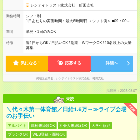
研修 ≫ 研修時の給与： 日給10，000円×3日間（24時間） ＝研
シンテイトラスト株式会社 町田支社
修費として合計30，000円支給 ＋交通費全額支給 ※規定あり
【試用期間】試用期間なし
シフト制
勤務時間
1日あたりの実働時間：最大8時間/日 ＜シフト例＞ ■09：00～
18：00 ■20：00～翌5：00 など！ 上記時間内で、 実働8時
間・休憩1時間／日
単発・1日のみOK
期間
週1日からOK / 日払いOK / 副業・WワークOK / 10名以上の大量
特徴
募集
気になる！
応募する
詳細へ
掲載元企業名
シンテイトラスト株式会社 町田支社
掲載日：2026.08.07
未読
NEW
＼代々木第一体育館／日給1.6万～≫ライブ会場
のお手伝い
アルバイト
職種未経験OK
社会人未経験OK
大学生歓迎
ブランクOK
WEB登録・面接OK