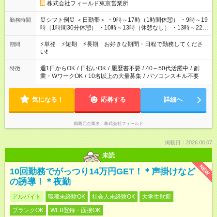
株式会社フィールド東京営業所
⏰シフト例⏰ ＜日勤帯＞ ・9時～17時（1時間休憩） ・9時～19
勤務時間
時（1時間30分休憩） ・10時～13時（休憩なし） ・13時～22時
（1時間休憩） ＜夜勤帯＞ ・22時～午前2時（休憩なし） ・23
時～午前7時（1時間休憩） ・午前0時～6時（休憩なし） ※案件
⚡単発 ⚡短期 ⚡長期 お好きな期間・日程で勤務してくださ
期間
や日程により変動があります。 ※なるべく希望シフトに合うよ
い❗
う調整しております。
週1日からOK
/
日払いOK
/
履歴書不要
/
40～50代活躍中
/
副
特徴
業・WワークOK
/
10名以上の大量募集
/
パソコンスキル不要
気になる！
応募する
詳細へ
掲載元企業名
株式会社フィールド
掲載日：2026.08.07
未読
NEW
10回勤務でがっつり14万円GET！＊声掛けなど
の誘導！＊夜勤
アルバイト
職種未経験OK
社会人未経験OK
大学生歓迎
ブランクOK
WEB登録・面接OK