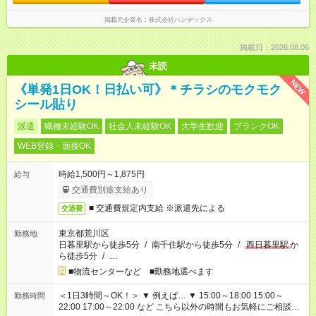
掲載元企業名
株式会社ハンデックス
掲載日：2026.08.06
未読
NEW
《単発1日OK！日払い可》＊チラシのモクモク
シール貼り
派遣
職種未経験OK
社会人未経験OK
大学生歓迎
ブランクOK
WEB登録・面接OK
時給1,500円～1,875円
給与
交通費別途支給あり
■ 交通費規定内支給 ※派遣先による
交通費
東京都荒川区
勤務地
日暮里駅から徒歩5分
/
南千住駅から徒歩5分
/
西日暮里駅
か
ら徒歩5分
/
…
■物流センターなど ■勤務地選べます
＜1日3時間～OK！＞ ▼ 例えば… ▼ 15:00～18:00 15:00～
勤務時間
22:00 17:00～22:00 など こちら以外の時間もお気軽にご相談く