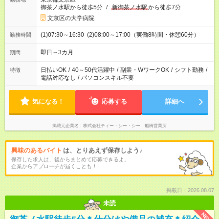
御茶ノ水駅から徒歩5分
/
新御茶ノ水駅
から徒歩7分
文京区の大学病院
(1)07:30～16:30 (2)08:00～17:00（実働8時間・休憩60分）
勤務時間
即日～3カ月
期間
日払いOK
/
40～50代活躍中
/
副業・WワークOK
/
シフト勤務
/
特徴
電話対応なし
/
パソコンスキル不要
気になる！
応募する
詳細へ
掲載元企業名
株式会社ティー・シー・シー 船橋営業所
興味のあるバイト
は、とりあえず保存しよう♪
保存した求人は、後からまとめて応募できるよ。
企業からアプローチが届くことも！
掲載日：2026.08.07
未読
NEW