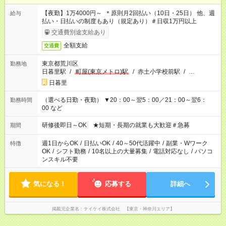
【夜勤】1万4000円～ ＊原則月2回払い（10日・25日） 他、週
給与
払い・日払いの制度もあり（規定あり）＃日収1万円以上
交通費別途支給あり
全額支給
交通費
東京都荒川区
勤務地
日暮里駅
/
町屋(東京メトロ)駅
/
赤土小学校前駅
/
…
日暮里
（選べる日勤・夜勤） ▼20：00～翌5：00／21：00～翌6：
勤務時間
00 など
研修後即日～OK ★短期・長期の就業も大歓迎＃急募
期間
週1日からOK
/
日払いOK
/
40～50代活躍中
/
副業・Wワーク
特徴
OK
/
シフト勤務
/
10名以上の大量募集
/
電話対応なし
/
パソコ
ンスキル不要
気になる！
応募する
詳細へ
掲載元企業名
テイケイ株式会社 【東京・神奈川エリア】