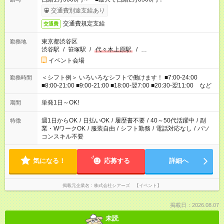
交通費別途支給あり
交通費規定支給
交通費
東京都渋谷区
勤務地
渋谷駅
/
笹塚駅
/
代々木上原駅
/
…
イベント会場
＜シフト例＞ いろいろなシフトで働けます！ ■7:00-24:00
勤務時間
■8:00-21:00 ■9:00-21:00 ■18:00-翌7:00 ■20:30-翌11:00 など
単発1日～OK!
期間
週1日からOK
/
日払いOK
/
履歴書不要
/
40～50代活躍中
/
副
特徴
業・WワークOK
/
服装自由
/
シフト勤務
/
電話対応なし
/
パソ
コンスキル不要
気になる！
応募する
詳細へ
掲載元企業名
株式会社シアーズ 【イベント】
掲載日：2026.08.07
未読