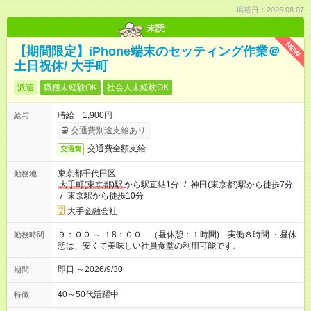
掲載日：2026.08.07
未読
NEW
【期間限定】iPhone端末のセッティング作業＠
土日祝休/ 大手町
派遣
職種未経験OK
社会人未経験OK
時給 1,900円
給与
交通費別途支給あり
交通費全額支給
交通費
東京都千代田区
勤務地
大手町(東京都)駅
から駅直結1分
/
神田(東京都)駅から徒歩7分
/
東京駅から徒歩10分
大手金融会社
９：００ ～ １8：００ （昼休憩：１時間) 実働８時間 ・昼休
勤務時間
憩は、安くて美味しい社員食堂の利用可能です。
即日 ～2026/9/30
期間
40～50代活躍中
特徴