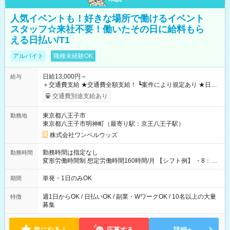
人気イベントも！好きな場所で働けるイベント
スタッフ☆来社不要！働いたその日に給料もら
える日払い/T1
アルバイト
職種未経験OK
日給13,000円～
給与
＋交通費支給 ★交通費全額支給！ ┗案件により規定あり ★日払
いOK！（規定あり） ┗働いたその日に現金GET♪ お仕事後はコ
交通費別途支給あり
ンビニATMから 日払い分を引き落とせます！ 【試用期間】試
用期間なし
東京都八王子市
勤務地
東京都八王子市明神町（最寄り駅：京王八王子駅）
株式会社ワンベルウッズ
勤務時間は指定なし
勤務時間
変形労働時間制 想定労働時間160時間/月 【シフト例】 ・8：00
～21：00
単発・1日のみOK
期間
週1日からOK / 日払いOK / 副業・WワークOK / 10名以上の大量
特徴
募集
気になる！
応募する
詳細へ