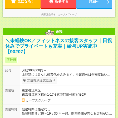
気になる！
深夜シフトはありません）
応募する
詳細へ
掲載元企業名
カーブスグループ
未読
＼未経験OK／フィットネスの接客スタッフ｜日祝
休みでプライベートも充実｜給与UP実施中
【90207】
正社員
月給300,000円～
給与
上記額にはみなし残業代を含みます。※超過分は全額支給いたし
ます。 みなし残業代 42,190円／月 みなし残業時間 25時間／月
交通費別途支給あり
【試用期間】試用期間あり 試用期間の長さ：6ヶ月 ※ 雇用形態
と給与に、本採用時と異なる部分があります。 雇用形態：本採
東京都江東区
勤務地
用時と同じです。 給与：月給 260,000円以上
東京都江東区福住1-17-8東亜門前仲町ビル2F
カーブスグループ
勤務時間は指定なし
勤務時間
勤務時間 9：30～19：30 ※一部、勤務時間が異なる店舗がござ
います。 ＜営業時間＞ 平日／10：00～13：00、15：00～19：