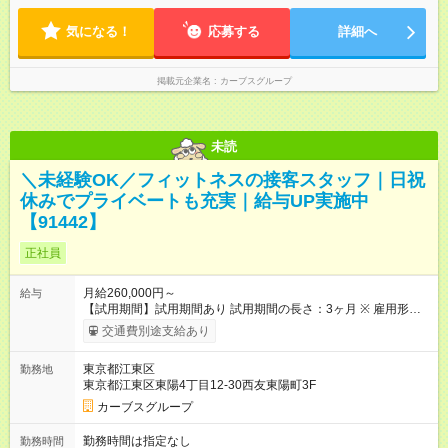
00 土曜／10：00～13：00 （全店舗閉店時間は19時です。早朝
気になる！
深夜シフトはありません）
応募する
詳細へ
掲載元企業名
カーブスグループ
未読
＼未経験OK／フィットネスの接客スタッフ｜日祝
休みでプライベートも充実｜給与UP実施中
【91442】
正社員
月給260,000円～
給与
【試用期間】試用期間あり 試用期間の長さ：3ヶ月 ※ 雇用形態
と給与に、本採用時と異なる部分があります。 雇用形態：本採
交通費別途支給あり
用時と同じです。 給与：月給 245,000円以上
東京都江東区
勤務地
東京都江東区東陽4丁目12-30西友東陽町3F
カーブスグループ
勤務時間は指定なし
勤務時間