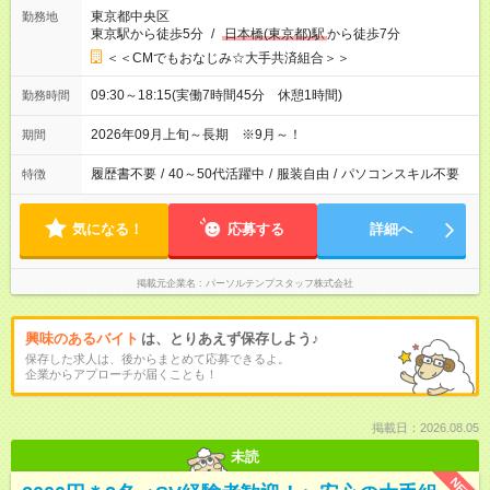
東京都中央区
勤務地
東京駅から徒歩5分
/
日本橋(東京都)駅
から徒歩7分
＜＜CMでもおなじみ☆大手共済組合＞＞
09:30～18:15(実働7時間45分 休憩1時間)
勤務時間
2026年09月上旬～長期 ※9月～！
期間
履歴書不要
/
40～50代活躍中
/
服装自由
/
パソコンスキル不要
特徴
気になる！
応募する
詳細へ
掲載元企業名
パーソルテンプスタッフ株式会社
興味のあるバイト
は、とりあえず保存しよう♪
保存した求人は、後からまとめて応募できるよ。
企業からアプローチが届くことも！
掲載日：2026.08.05
未読
NEW