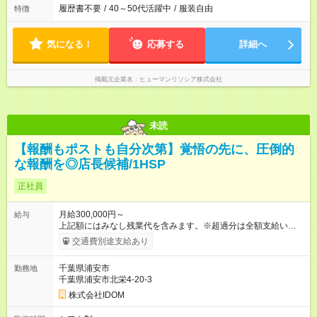
履歴書不要
/
40～50代活躍中
/
服装自由
特徴
気になる！
応募する
詳細へ
掲載元企業名
ヒューマンリソシア株式会社
未読
【報酬もポストも自分次第】覚悟の先に、圧倒的
な報酬を◎店長候補/1HSP
正社員
月給300,000円～
給与
上記額にはみなし残業代を含みます。※超過分は全額支給いたし
ます。 みなし残業代 38,266円 以上／月 みなし残業時間 20時間
交通費別途支給あり
／月 ◎インセンティブ＋賞与あり！ ◎前職給与・経験を考慮
し、決定いたします。 ＝頑張りはしっかり還元！＝ ★昇給査定
千葉県浦安市
勤務地
年1回 ★能力給査定年3回 ★賞与年2回／平均3ヶ月分 ★インセン
千葉県浦安市北栄4-20-3
ティブ（毎月支給／年平均支給額：90万円） ★管理職昇格後：
月収目安55万円、年収650万円～1000万円前後 ＝キャリアアッ
株式会社IDOM
プも応援！＝ 若手のうちから、様々なキャリアにチャレンジで
きるのも当社ならでは。1年後に店長になったメンバーもいま