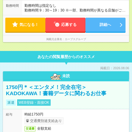
勤務時間は指定なし
勤務時間
勤務時間 9：30～19：30 ※一部、勤務時間が異なる店舗がござ
います。 ＜営業時間＞ 平日／10：00～13：00、15：00～19：
00 土曜／10：00～13：00 （全店舗閉店時間は19時です。早朝
気になる！
深夜シフトはありません）
応募する
詳細へ
掲載元企業名
カーブスグループ
あなたの閲覧履歴からのオススメ
掲載日：2026.08.06
未読
1750円＊＜エンタメ！完全在宅＞
KADOKAWA！書籍データに関わるお仕事
派遣
WEB登録・面接OK
時給1750円
給与
交通費別途支給あり
全額支給
交通費