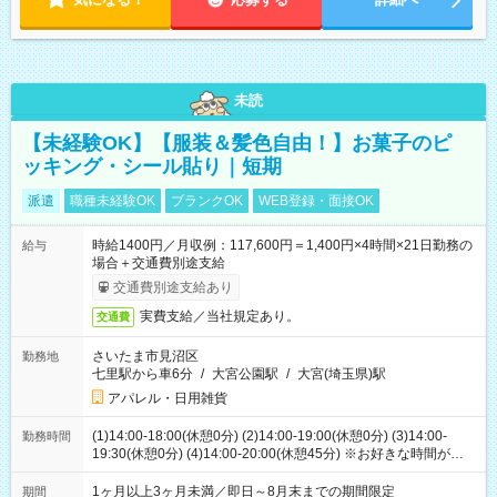
未読
【未経験OK】【服装＆髪色自由！】お菓子のピ
ッキング・シール貼り｜短期
派遣
職種未経験OK
ブランクOK
WEB登録・面接OK
時給1400円／月収例：117,600円＝1,400円×4時間×21日勤務の
給与
場合＋交通費別途支給
交通費別途支給あり
実費支給／当社規定あり。
交通費
さいたま市見沼区
勤務地
七里駅から車6分
/
大宮公園駅
/
大宮(埼玉県)駅
アパレル・日用雑貨
(1)14:00-18:00(休憩0分) (2)14:00-19:00(休憩0分) (3)14:00-
勤務時間
19:30(休憩0分) (4)14:00-20:00(休憩45分) ※お好きな時間が選べ
ます
1ヶ月以上3ヶ月未満／即日～8月末までの期間限定
期間