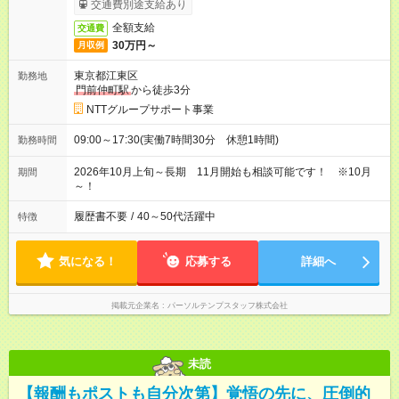
交通費別途支給あり
全額支給
交通費
30万円～
月収例
東京都江東区
勤務地
門前仲町駅
から徒歩3分
NTTグループサポート事業
09:00～17:30(実働7時間30分 休憩1時間)
勤務時間
2026年10月上旬～長期 11月開始も相談可能です！ ※10月
期間
～！
履歴書不要
/
40～50代活躍中
特徴
気になる！
応募する
詳細へ
掲載元企業名
パーソルテンプスタッフ株式会社
未読
【報酬もポストも自分次第】覚悟の先に、圧倒的