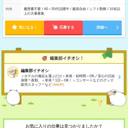
履歴書不要
/
40～50代活躍中
/
服装自由
/
シフト勤務
/
10名以
特徴
上の大量募集
気になる！
応募する
詳細へ
編集部イチオシ
＜ホテルの備品を運ぶだけ＞単発・短時間～OK／安心の日給
保障＊夜勤、＜単発＊1日～OK！＞コンサートなどのグッズ
販売スタッフ＊など
(8/6UP!)
お気に入りの仕事は見つかりましたか？