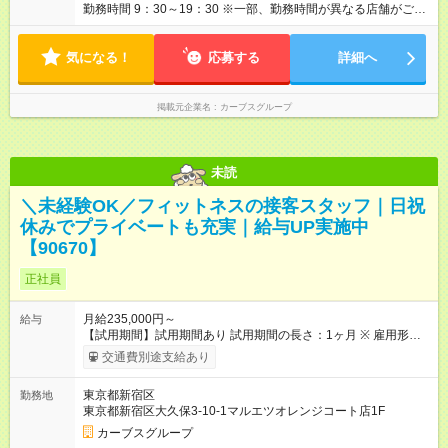
勤務時間 9：30～19：30 ※一部、勤務時間が異なる店舗がござ
います。 ＜営業時間＞ 平日／10：00～13：00、15：00～19：
00 土曜／10：00～13：00 （全店舗閉店時間は19時です。早朝
気になる！
深夜シフトはありません）
応募する
詳細へ
掲載元企業名
カーブスグループ
未読
＼未経験OK／フィットネスの接客スタッフ｜日祝
休みでプライベートも充実｜給与UP実施中
【90670】
正社員
月給235,000円～
給与
【試用期間】試用期間あり 試用期間の長さ：1ヶ月 ※ 雇用形態
と給与に、本採用時と異なる部分があります。 雇用形態：本採
交通費別途支給あり
用時と同じです。 給与：時給 1,226円以上
東京都新宿区
勤務地
東京都新宿区大久保3-10-1マルエツオレンジコート店1F
カーブスグループ