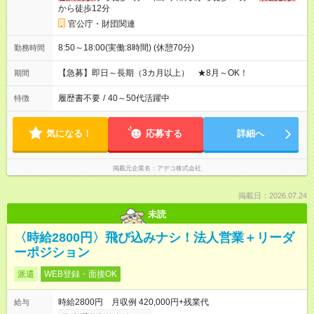
から徒歩12分
官公庁・財団関連
8:50～18:00(実働:8時間) (休憩70分)
勤務時間
【急募】即日～長期（3カ月以上） ★8月～OK！
期間
履歴書不要
/
40～50代活躍中
特徴
気になる！
応募する
詳細へ
掲載元企業名
アデコ株式会社
掲載日：2026.07.24
未読
〈時給2800円〉飛び込みナシ！法人営業＋リーダ
ーポジション
派遣
WEB登録・面接OK
時給2800円 月収例 420,000円+残業代
給与