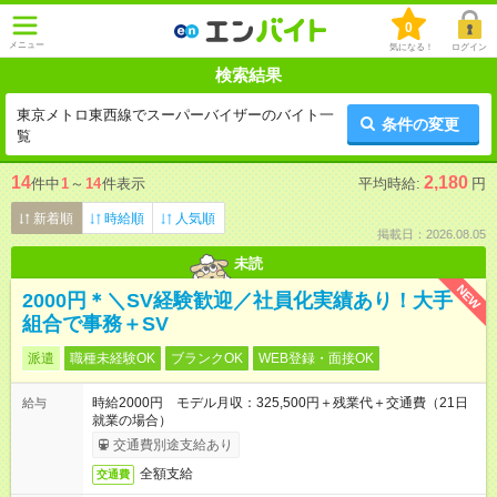
0
メニュー
気になる！
ログイン
検索結果
東京メトロ東西線でスーパーバイザーのバイト一
条件の変更
覧
14
2,180
件中
1
～
14
件表示
平均時給:
円
新着順
時給順
人気順
掲載日：2026.08.05
未読
NEW
2000円＊＼SV経験歓迎／社員化実績あり！大手
組合で事務＋SV
派遣
職種未経験OK
ブランクOK
WEB登録・面接OK
時給2000円 モデル月収：325,500円＋残業代＋交通費（21日
給与
就業の場合）
交通費別途支給あり
全額支給
交通費