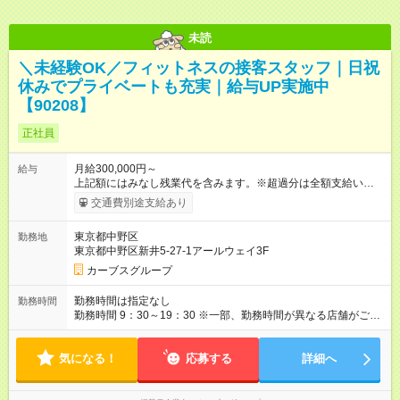
未読
＼未経験OK／フィットネスの接客スタッフ｜日祝
休みでプライベートも充実｜給与UP実施中
【90208】
正社員
月給300,000円～
給与
上記額にはみなし残業代を含みます。※超過分は全額支給いたし
ます。 みなし残業代 42,190円／月 みなし残業時間 25時間／月
交通費別途支給あり
【試用期間】試用期間あり 試用期間の長さ：6ヶ月 ※ 雇用形態
と給与に、本採用時と異なる部分があります。 雇用形態：本採
東京都中野区
勤務地
用時と同じです。 給与：月給 260,000円以上
東京都中野区新井5-27-1アールウェイ3F
カーブスグループ
勤務時間は指定なし
勤務時間
勤務時間 9：30～19：30 ※一部、勤務時間が異なる店舗がござ
います。 ＜営業時間＞ 平日／10：00～13：00、15：00～19：
00 土曜／10：00～13：00 （全店舗閉店時間は19時です。早朝
気になる！
深夜シフトはありません）
応募する
詳細へ