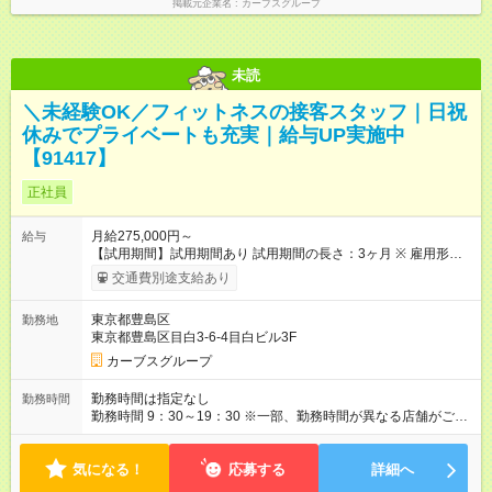
掲載元企業名
カーブスグループ
未読
＼未経験OK／フィットネスの接客スタッフ｜日祝
休みでプライベートも充実｜給与UP実施中
【91417】
正社員
月給275,000円～
給与
【試用期間】試用期間あり 試用期間の長さ：3ヶ月 ※ 雇用形態
と給与に、本採用時と異なる部分があります。 雇用形態：本採
交通費別途支給あり
用時と同じです。 給与：月給 245,000円以上
東京都豊島区
勤務地
東京都豊島区目白3-6-4目白ビル3F
カーブスグループ
勤務時間は指定なし
勤務時間
勤務時間 9：30～19：30 ※一部、勤務時間が異なる店舗がござ
います。 ＜営業時間＞ 平日／10：00～13：00、15：00～19：
00 土曜／10：00～13：00 （全店舗閉店時間は19時です。早朝
気になる！
深夜シフトはありません）
応募する
詳細へ