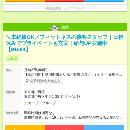
掲載元企業名
カーブスグループ
未読
＼未経験OK／フィットネスの接客スタッフ｜日祝
休みでプライベートも充実｜給与UP実施中
【91084】
正社員
月給275,000円～
給与
【試用期間】試用期間あり 試用期間の長さ：3ヶ月 ※ 雇用形態
と給与に、本採用時と異なる部分があります。 雇用形態：本採
交通費別途支給あり
用時と同じです。 給与：月給 245,000円以上
東京都中野区
勤務地
東京都中野区中央1-35-1毛利ビル4F
カーブスグループ
勤務時間は指定なし
勤務時間
勤務時間 9：30～19：30 ※一部、勤務時間が異なる店舗がござ
います。 ＜営業時間＞ 平日／10：00～13：00、15：00～19：
00 土曜／10：00～13：00 （全店舗閉店時間は19時です。早朝