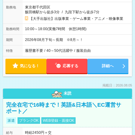
東京都千代田区
勤務地
飯田橋駅から徒歩3分
/
九段下駅から徒歩7分
【大手出版社】出版事業・ゲーム事業・アニメ・映像事業
10:00～18:00(実働7時間 休憩1時間)
勤務時間
2026年08月下旬～長期 ※8月～！
期間
履歴書不要
/
40～50代活躍中
/
服装自由
特徴
気になる！
応募する
詳細へ
掲載日：2026.08.05
未読
完全在宅で16時まで！英語&日本語＼EC運営サ
ポート／
派遣
ブランクOK
WEB登録・面接OK
時給2450円＋交
給与