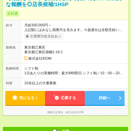
な報酬を◎店長候補/1HSP
正社員
月給300,000円～
給与
上記額にはみなし残業代を含みます。※超過分は全額支給いたし
ます。 みなし残業代 38,266円 以上／月 みなし残業時間 20時間
交通費別途支給あり
／月 ◎インセンティブ＋賞与あり！ ◎前職給与・経験を考慮
し、決定いたします。 ＝頑張りはしっかり還元！＝ ★昇給査定
東京都江東区
勤務地
年1回 ★能力給査定年3回 ★賞与年2回／平均3ヶ月分 ★インセン
東京都江東区扇橋2-18-1
ティブ（毎月支給／年平均支給額：90万円） ★管理職昇格後：
月収目安55万円、年収650万円～1000万円前後 ＝キャリアアッ
株式会社IDOM
プも応援！＝ 若手のうちから、様々なキャリアにチャレンジで
きるのも当社ならでは。1年後に店長になったメンバーもいま
シフト制
勤務時間
す。 【試用期間】試用期間あり 試用期間の長さ：4ヶ月 雇用形
1日あたりの実働時間：最大8時間/日 シフト制／10：00～20：
態、給与は本採用時と同じです。 ＝『ストアプロ』という道も
00 ★月の平均残業時間は14.5時間！ 「閉店当番制の導入」「小
選べる＝ 『ストアプロ制度』では、業務委託契約を結び、店舗
型店での定休日の設定」「夜9時以降の社内チャット使用禁止」
10名以上の大量募集
特徴
運営を行なう新しい働き方。独立するわけではないので、正社
など、体制の見直しをしながら残業時間の削減に成功していま
員としての雇用は引き続き守られますし、毎月固定給も支給。
す！今後も前向きに働けるよう、環境を整えていくのでご安心
リスクを抑えながら、より大きな裁量をもって店舗運営を手掛
ください。
気になる！
応募する
詳細へ
けられます。
掲載元企業名
株式会社IDOM