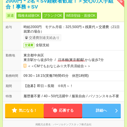
2000円＊2名＜SV経験者歓迎！＞安心の大手組
合！事務＋SV
派遣
職種未経験OK
ブランクOK
WEB登録・面接OK
時給2000円 モデル月収：325,500円＋残業代＋交通費（21日
給与
就業の場合）
交通費別途支給あり
全額支給
交通費
東京都中央区
勤務地
東京駅から徒歩5分
/
日本橋(東京都)駅
から徒歩7分
＜＜CMでもおなじみ☆大手共済組合＞＞
09:30～18:15(実働7時間45分 休憩1時間)
勤務時間
【急募】即日～長期 ※8月～！
期間
履歴書不要
/
40～50代活躍中
/
服装自由
/
パソコンスキル不要
特徴
気になる！
応募する
詳細へ
掲載元企業名
パーソルテンプスタッフ株式会社