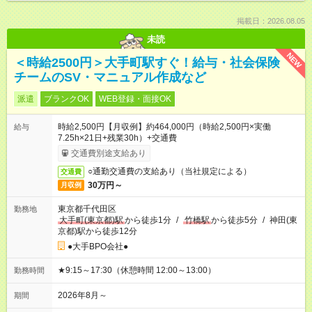
掲載日：2026.08.05
未読
NEW
＜時給2500円＞大手町駅すぐ！給与・社会保険
チームのSV・マニュアル作成など
派遣
ブランクOK
WEB登録・面接OK
時給2,500円【月収例】約464,000円（時給2,500円×実働
給与
7.25h×21日+残業30h）+交通費
交通費別途支給あり
○通勤交通費の支給あり（当社規定による）
交通費
30万円～
月収例
東京都千代田区
勤務地
大手町(東京都)駅
から徒歩1分
/
竹橋駅
から徒歩5分
/
神田(東
京都)駅から徒歩12分
●大手BPO会社●
★9:15～17:30（休憩時間 12:00～13:00）
勤務時間
2026年8月～
期間