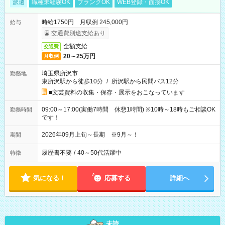
派遣
職種未経験OK
ブランクOK
WEB登録・面接OK
時給1750円 月収例 245,000円
給与
交通費別途支給あり
全額支給
交通費
20～25万円
月収例
埼玉県所沢市
勤務地
東所沢駅から徒歩10分
/
所沢駅から民間バス12分
■文芸資料の収集・保存・展示をおこなっています
09:00～17:00(実働7時間 休憩1時間) ※10時～18時もご相談OK
勤務時間
です！
2026年09月上旬～長期 ※9月～！
期間
履歴書不要
/
40～50代活躍中
特徴
気になる！
応募する
詳細へ
未読