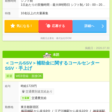
シフト制
勤務時間
す。 【試用期間】試用期間あり 試用期間の長さ：4ヶ月 雇用形
1日あたりの実働時間：最大8時間/日 シフト制／10：00～20：
態、給与は本採用時と同じです。 ＝『ストアプロ』という道も
00 ★月の平均残業時間は14.5時間！ 「閉店当番制の導入」「小
選べる＝ 『ストアプロ制度』では、業務委託契約を結び、店舗
型店での定休日の設定」「夜9時以降の社内チャット使用禁止」
10名以上の大量募集
特徴
運営を行なう新しい働き方。独立するわけではないので、正社
など、体制の見直しをしながら残業時間の削減に成功していま
員としての雇用は引き続き守られますし、毎月固定給も支給。
す！今後も前向きに働けるよう、環境を整えていくのでご安心
リスクを抑えながら、より大きな裁量をもって店舗運営を手掛
ください。
気になる！
応募する
詳細へ
けられます。
掲載元企業名
株式会社IDOM
掲載日：2026.07.30
未読
＜コールSSV＞補助金に関するコールセンター
SSV・手上げ
派遣
WEB登録・面接OK
時給1720円
給与
交通費別途支給あり
交通費支給
交通費
東京都新宿区
勤務地
飯田橋駅
から徒歩9分
/
江戸川橋駅から徒歩10分
/
神楽坂駅