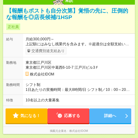
未読
【報酬もポストも自分次第】覚悟の先に、圧倒的
な報酬を◎店長候補/1HSP
正社員
月給300,000円～
給与
上記額にはみなし残業代を含みます。※超過分は全額支給いたし
ます。 みなし残業代 38,266円 以上／月 みなし残業時間 20時間
交通費別途支給あり
／月 ◎インセンティブ＋賞与あり！ ◎前職給与・経験を考慮
し、決定いたします。 ＝頑張りはしっかり還元！＝ ★昇給査定
東京都江戸川区
勤務地
年1回 ★能力給査定年3回 ★賞与年2回／平均3ヶ月分 ★インセン
東京都江戸川区中葛西6-10-7 江戸川ビル3Ｆ
ティブ（毎月支給／年平均支給額：90万円） ★管理職昇格後：
月収目安55万円、年収650万円～1000万円前後 ＝キャリアアッ
株式会社IDOM
プも応援！＝ 若手のうちから、様々なキャリアにチャレンジで
きるのも当社ならでは。1年後に店長になったメンバーもいま
シフト制
勤務時間
す。 【試用期間】試用期間あり 試用期間の長さ：4ヶ月 雇用形
1日あたりの実働時間：最大8時間/日 シフト制／10：00～20：
態、給与は本採用時と同じです。 ＝『ストアプロ』という道も
00 ★月の平均残業時間は14.5時間！ 「閉店当番制の導入」「小
選べる＝ 『ストアプロ制度』では、業務委託契約を結び、店舗
型店での定休日の設定」「夜9時以降の社内チャット使用禁止」
10名以上の大量募集
特徴
運営を行なう新しい働き方。独立するわけではないので、正社
など、体制の見直しをしながら残業時間の削減に成功していま
員としての雇用は引き続き守られますし、毎月固定給も支給。
す！今後も前向きに働けるよう、環境を整えていくのでご安心
リスクを抑えながら、より大きな裁量をもって店舗運営を手掛
ください。
気になる！
応募する
詳細へ
けられます。
掲載元企業名
株式会社IDOM