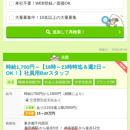
来社不要！WEB登録／面接OK
大量募集中！10名以上の大量募集
追加して再検索！
掲載日：2026.08.06
未読
NEW
時給1,700円～【18時～23時時迄＆週2日～
OK！】社員用Barスタッフ
派遣
職種未経験OK
社会人未経験OK
大学生歓迎
ブランクOK
時給1700円から1800円（経験により）
給与
交通費別途支給あり
あり(1日往復上限2000円）
交通費
15～20万円
月収例
東京都千代田区
勤務地
飯田橋駅
から徒歩5分
/
神楽坂駅
から徒歩12分