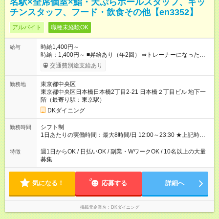
名駅×全席個室×鮨・天ぷらホールスタッフ、キッ
チンスタッフ、フード・飲食その他【en3352】
アルバイト
職種未経験OK
時給1,400円～
給与
時給：1,400円～ ■昇給あり（年2回） ⇒トレーナーになった
ら… 通常時給+300円！！ ■高校生同時給 ■研修時給なし ■食
交通費別途支給あり
事補助あり ⇒1食200円 ■友人紹介制度あり ⇒最大3万円支給(※
店舗により異なります。) 【試用期間】試用期間なし
東京都中央区
勤務地
東京都中央区日本橋日本橋2丁目2-21 日本橋２丁目ビル 地下一
階（最寄り駅：東京駅）
DKダイニング
シフト制
勤務時間
1日あたりの実働時間：最大8時間/日 12:00～23:30 ★上記時間
から1日3h～OK ★週1日～OK◎ ※勤務時間の変動の可能性あり
※22時以降勤務は18歳以上(法令による) ■自由シフト制
週1日からOK / 日払いOK / 副業・WワークOK / 10名以上の大量
特徴
募集
気になる！
応募する
詳細へ
掲載元企業名
DKダイニング