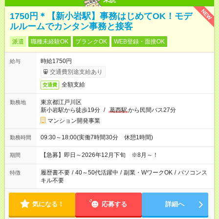
NEW
1750円＊【新小岩駅】事務はじめてOK！モデ
ルルームでカンタン事務と接客
派遣
職種未経験OK
ブランクOK
WEB登録・面接OK
時給1750円
給与
交通費別途支給あり
全額支給
交通費
東京都江戸川区
勤務地
新小岩駅から徒歩19分
/
葛西駅
から民間バス27分
マンション開発事業
09:30～18:00(実働7時間30分 休憩1時間)
勤務時間
【急募】即日～2026年12月下旬 ※8月～！
期間
履歴書不要
/
40～50代活躍中
/
副業・WワークOK
/
パソコンス
特徴
キル不要
気になる！
応募する
詳細へ