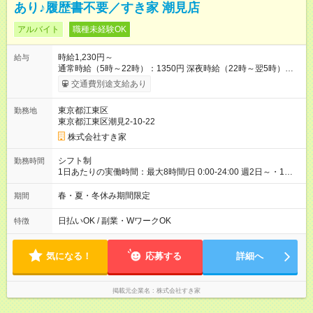
あり♪履歴書不要／すき家 潮見店
アルバイト
職種未経験OK
時給1,230円～
給与
通常時給（5時～22時）：1350円 深夜時給（22時～翌5時）：
1688円 高校生時給：1230円 【特別手当】早朝手当（5：00-9：
交通費別途支給あり
00）時給+150円 【試用期間】試用期間あり 試用期間の長さ：1
ヶ月 雇用形態、給与は本採用時と同じです。 試用期間の実態は
東京都江東区
勤務地
30日（※条件変更なし）ですが、切り上げで一ヶ月とさせてい
東京都江東区潮見2-10-22
ただきます。 研修制度あり：15時間(研修中も同時給）
株式会社すき家
シフト制
勤務時間
1日あたりの実働時間：最大8時間/日 0:00-24:00 週2日～・1日
2h～OK ＜シフト例＞ 〇朝帯 5:00-9:00 〇昼帯 9:00-14:00 〇午
後帯 14:00-18:00 〇夜帯 18:00-22:00 〇深夜帯 22:00-翌5:00 基
春・夏・冬休み期間限定
期間
本は固定シフトですが家庭の都合などイレギュラーには対応し
ます♪
日払いOK / 副業・WワークOK
特徴
気になる！
応募する
詳細へ
掲載元企業名
株式会社すき家