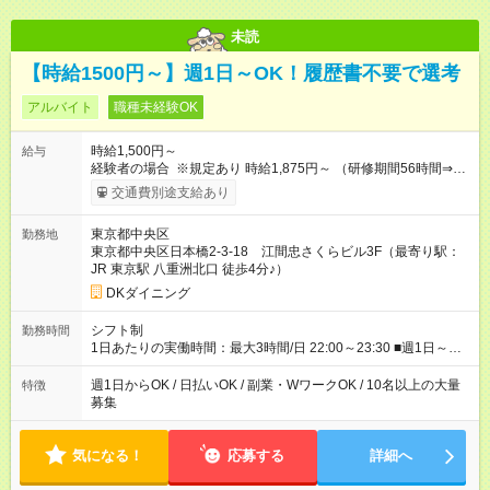
未読
【時給1500円～】週1日～OK！履歴書不要で選考
アルバイト
職種未経験OK
時給1,500円～
給与
経験者の場合 ※規定あり 時給1,875円～ （研修期間56時間⇒変
動なし） ■昇給あり（年2回）⇒トレーナーになったら…通常時
交通費別途支給あり
給+300円！ ■食事補助あり⇒1食200円最大 ■友人紹介制度あり
⇒1人紹介につき、最大3万円支給 【試用期間】試用期間なし
東京都中央区
勤務地
東京都中央区日本橋2-3-18 江間忠さくらビル3F（最寄り駅：
JR 東京駅 八重洲北口 徒歩4分♪）
DKダイニング
シフト制
勤務時間
1日あたりの実働時間：最大3時間/日 22:00～23:30 ■週1日～
OK◎ ■1日3時間～OK ■勤務時間の変動の可能性あり ■22時以降
勤務は18歳以上(法令による) ■自由シフト制
週1日からOK / 日払いOK / 副業・WワークOK / 10名以上の大量
特徴
募集
気になる！
応募する
詳細へ