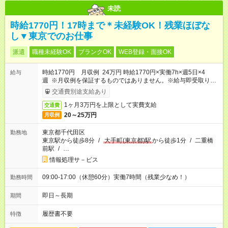
未読
時給1770円！17時まで＊未経験OK！残業ほぼな
し▼東京でのお仕事
派遣
職種未経験OK
ブランクOK
WEB登録・面接OK
時給1770円 月収例 24万円 時給1770円×実働7h×週5日×4
給与
週 ※月収例を保証するものではありません。※給与即受取りサ
ービス利用可（利用条件有）
交通費別途支給あり
1ヶ月3万円を上限として実費支給
交通費
20～25万円
月収例
東京都千代田区
勤務地
東京駅から徒歩8分
/
大手町(東京都)駅
から徒歩1分
/
二重橋
前駅
/
…
情報処理サ－ビス
09:00-17:00（休憩60分）実働7時間（残業少なめ！）
勤務時間
即日～長期
期間
履歴書不要
特徴