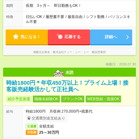
の他にもシフトあり [3]06:30～15:30 [4]08:30～17:30 [5]21:30～
翌06:30 [6]23:30～翌08:30
長期 3ヶ月～ 即日勤務もOK！
期間
日払いOK
/
履歴書不要
/
服装自由
/
シフト勤務
/
パソコンスキ
特徴
ル不要
気になる！
応募する
詳細へ
掲載元企業名
株式会社ティー・シー・シー 横浜営業所
掲載日：2026.07.30
未読
時給1800円＊年収450万以上！プライム上場！接
客販売経験活かして正社員へ
紹介予定派遣
職種未経験OK
ブランクOK
WEB登録・面接OK
時給1800円 月収例 270,000円+残業代
給与
交通費別途支給あり
全額支給
交通費
25～30万円
月収例