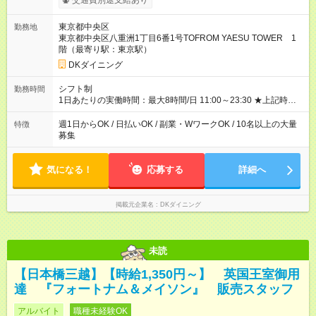
交通費別途支給あり
大3万円支給！ 【試用期間】試用期間なし
東京都中央区
勤務地
東京都中央区八重洲1丁目6番1号TOFROM YAESU TOWER 1
階（最寄り駅：東京駅）
DKダイニング
シフト制
勤務時間
1日あたりの実働時間：最大8時間/日 11:00～23:30 ★上記時間
から1日3h～OK ★週1日～OK◎ ※勤務時間の変動の可能性あり
※22時以降勤務は18歳以上(法令による) ■自由シフト制
週1日からOK / 日払いOK / 副業・WワークOK / 10名以上の大量
特徴
募集
気になる！
応募する
詳細へ
掲載元企業名
DKダイニング
未読
【日本橋三越】【時給1,350円～】 英国王室御用
達 『フォートナム＆メイソン』 販売スタッフ
アルバイト
職種未経験OK