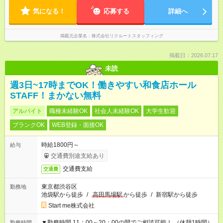
気になる！
応募する
詳細へ
掲載元企業名
株式会社リクルートスタッフィング
掲載日：2026.07.17
未読
週3日~17時までOK！働きやすい和食店ホール
STAFF！まかない無料
アルバイト
職種未経験OK
社会人未経験OK
大学生歓迎
ブランクOK
WEB登録・面接OK
時給1800円～
給与
交通費別途支給あり
交通費支給
交通費
東京都渋谷区
勤務地
池袋駅から徒歩
/
高田馬場駅
から徒歩
/
新宿駅から徒歩
Start me株式会社
▼勤務時間 11：00～20：00の間でご相談可能！ （休憩1時間）
勤務時間