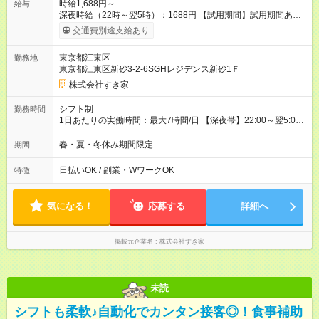
時給1,688円～
給与
深夜時給（22時～翌5時）：1688円 【試用期間】試用期間あり
試用期間の長さ：1ヶ月 雇用形態、給与は本採用時と同じです。
交通費別途支給あり
試用期間の実態は30日（※条件変更なし）ですが、切り上げで
一ヶ月とさせていただきます。 研修制度あり：15時間(研修中も
東京都江東区
勤務地
同時給）
東京都江東区新砂3-2-6SGHレジデンス新砂1Ｆ
株式会社すき家
シフト制
勤務時間
1日あたりの実働時間：最大7時間/日 【深夜帯】22:00～翌5:00
週2日～・1日2h～OK◎ ※22:00から翌5:00までは18歳以上の方
のみ勤務可能です（18歳未満の深夜業務禁止のため） ★深夜で
春・夏・冬休み期間限定
期間
も安心して働けます★ すき家では、ワンオペを禁止していま
す。 必ず、2名以上での勤務を行いますので、安心して働けま
日払いOK / 副業・WワークOK
特徴
す。
気になる！
応募する
詳細へ
掲載元企業名
株式会社すき家
未読
シフトも柔軟♪自動化でカンタン接客◎！食事補助