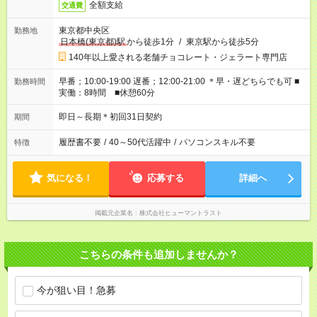
全額支給
交通費
東京都中央区
勤務地
日本橋(東京都)駅
から徒歩1分
/
東京駅から徒歩5分
140年以上愛される老舗チョコレート・ジェラート専門店
早番；10:00-19:00 遅番；12:00-21:00 ＊早・遅どちらでも可 ■
勤務時間
実働：8時間 ■休憩60分
即日～長期＊初回31日契約
期間
履歴書不要
/
40～50代活躍中
/
パソコンスキル不要
特徴
気になる！
応募する
詳細へ
掲載元企業名
株式会社ヒューマントラスト
こちらの条件も追加しませんか？
今が狙い目！急募