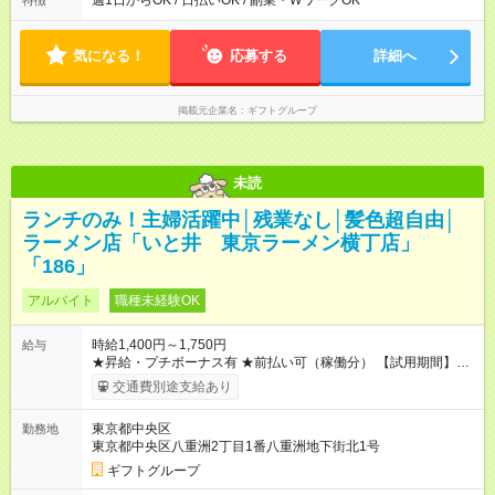
週1日からOK / 日払いOK / 副業・WワークOK
特徴
間は相談可能
気になる！
応募する
詳細へ
掲載元企業名
ギフトグループ
未読
ランチのみ！主婦活躍中│残業なし│髪色超自由│
ラーメン店「いと井 東京ラーメン横丁店」
「186」
アルバイト
職種未経験OK
時給1,400円～1,750円
給与
★昇給・プチボーナス有 ★前払い可（稼働分） 【試用期間】試
用期間なし
交通費別途支給あり
東京都中央区
勤務地
東京都中央区八重洲2丁目1番八重洲地下街北1号
ギフトグループ