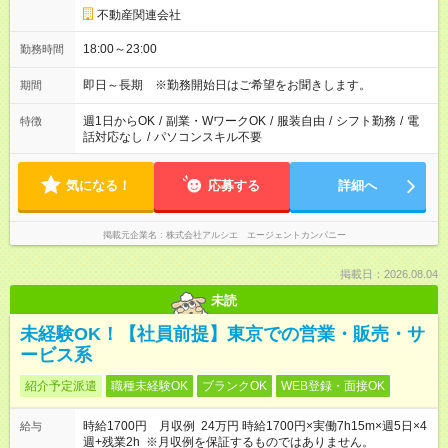
不動産関連会社
18:00～23:00
勤務時間
即日～長期 ※勤務開始日はご希望をお聞きします。
期間
週1日からOK
/
副業・WワークOK
/
服装自由
/
シフト勤務
/
電
特徴
話対応なし
/
パソコンスキル不要
気になる！
応募する
詳細へ
掲載元企業名
株式会社アルシエ エージェントカンパニー
掲載日：2026.08.04
未読
未経験OK！【社員前提】東京での営業・販売・サ
ービス系
紹介予定派遣
職種未経験OK
ブランクOK
WEB登録・面接OK
時給1700円 月収例 24万円 時給1700円×実働7h15m×週5日×4
給与
週+残業2h ※月収例を保証するものではありません。