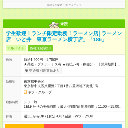
掲載元企業名
DKダイニング
未読
学生歓迎！ランチ限定勤務！ラーメン店│ラーメン
店「いと井 東京ラーメン横丁店」「186」
アルバイト
職種未経験OK
時給1,400円～1,750円
給与
★昇給・プチボーナス有 ★前払い可（稼働分） 【試用期間】試
用期間なし
交通費別途支給あり
東京都中央区
勤務地
東京都中央区八重洲2丁目1番八重洲地下街北1号
ギフトグループ
シフト制
勤務時間
1日あたりの実働時間：最大4時間/日 勤務時間：11:00～15:00
（実働4時間） ★週1日～勤務OK！ ★土日のみ・平日のみも
OK！ ★シフト自己申告制！ ★残業なし！次の予定も立てやすい
週1日からOK / 日払いOK / 副業・WワークOK
特徴
♪