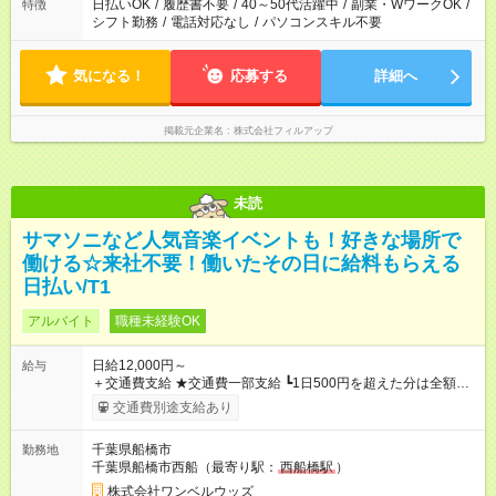
日払いOK
/
履歴書不要
/
40～50代活躍中
/
副業・WワークOK
/
特徴
シフト勤務
/
電話対応なし
/
パソコンスキル不要
気になる！
応募する
詳細へ
掲載元企業名
株式会社フィルアップ
未読
サマソニなど人気音楽イベントも！好きな場所で
働ける☆来社不要！働いたその日に給料もらえる
日払い/T1
アルバイト
職種未経験OK
日給12,000円～
給与
＋交通費支給 ★交通費一部支給 ┗1日500円を超えた分は全額支
給！ ※往復500円以内の方は自己負担となります ★日払いOK！
交通費別途支給あり
（規定あり） ┗働いたその日に現金GET♪ お仕事後はコンビニ
ATMから 日払い分を引き落とせます！ 【試用期間】試用期間
千葉県船橋市
勤務地
なし
千葉県船橋市西船（最寄り駅：
西船橋駅
）
株式会社ワンベルウッズ