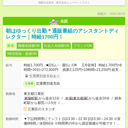
掲載元企業名
株式会社ヒューマントラスト
掲載日：2026.08.03
未読
朝はゆっくり出勤＊通販番組のアシスタントディ
レクター｜時給1700円！
派遣
職種未経験OK
社会人未経験OK
ブランクOK
WEB登録・面接OK
時給1,700円 ■日払い・週払いOK 【月収例】 時給1,700円×8
給与
時間×20日=272,000円 残業2,125円×10時間=21,250円 総支給
額⇒293,250円
交通費別途支給あり
交通費別途支給
交通費
東京都江東区
勤務地
東陽町駅
から徒歩12分
/
木場(東京都)駅
から徒歩20分
/
錦糸
町駅から都営バス5分
/
…
江東区のスタジオ
▼下記時間帯にてシフト [1]13:30～22:30 [2]15:30～24:30 ※実
勤務時間
働8時間／休憩60分 ※時間帯の中から固定勤務が可能です！ ※そ