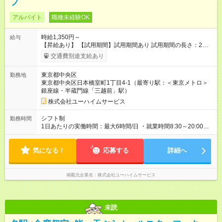
フ
アルバイト
職種未経験OK
時給1,350円～
給与
【昇給あり】 【試用期間】試用期間あり 試用期間の長さ：2ヶ
月 雇用形態、給与は本採用時と同じです。
交通費別途支給あり
東京都中央区
勤務地
東京都中央区日本橋室町1丁目4-1（最寄り駅：＜東京メトロ＞
銀座線・半蔵門線「三越前」駅）
株式会社ユーハイムサービス
シフト制
勤務時間
1日あたりの実働時間：最大6時間/日 ・就業時間8:30～20:00の
間の6時間
気になる！
応募する
詳細へ
掲載元企業名
株式会社ユーハイムサービス
未読