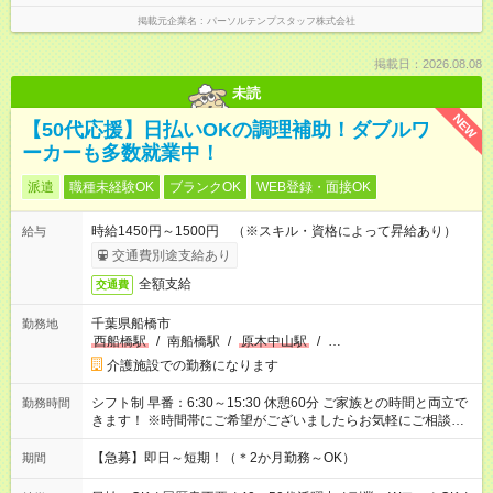
掲載元企業名
パーソルテンプスタッフ株式会社
掲載日：2026.08.08
未読
NEW
【50代応援】日払いOKの調理補助！ダブルワ
ーカーも多数就業中！
派遣
職種未経験OK
ブランクOK
WEB登録・面接OK
時給1450円～1500円 （※スキル・資格によって昇給あり）
給与
交通費別途支給あり
全額支給
交通費
千葉県船橋市
勤務地
西船橋駅
/
南船橋駅
/
原木中山駅
/
…
介護施設での勤務になります
シフト制 早番：6:30～15:30 休憩60分 ご家族との時間と両立で
勤務時間
きます！ ※時間帯にご希望がございましたらお気軽にご相談く
ださい。
【急募】即日～短期！（＊2か月勤務～OK）
期間