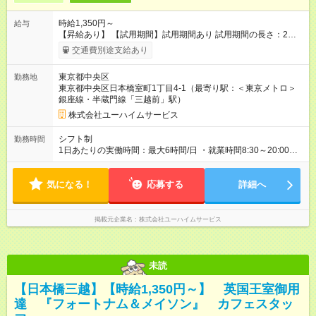
時給1,350円～
給与
【昇給あり】 【試用期間】試用期間あり 試用期間の長さ：2ヶ
月 雇用形態、給与は本採用時と同じです。
交通費別途支給あり
東京都中央区
勤務地
東京都中央区日本橋室町1丁目4-1（最寄り駅：＜東京メトロ＞
銀座線・半蔵門線「三越前」駅）
株式会社ユーハイムサービス
シフト制
勤務時間
1日あたりの実働時間：最大6時間/日 ・就業時間8:30～20:00の
間の6時間
気になる！
応募する
詳細へ
掲載元企業名
株式会社ユーハイムサービス
未読
【日本橋三越】【時給1,350円～】 英国王室御用
達 『フォートナム＆メイソン』 カフェスタッ