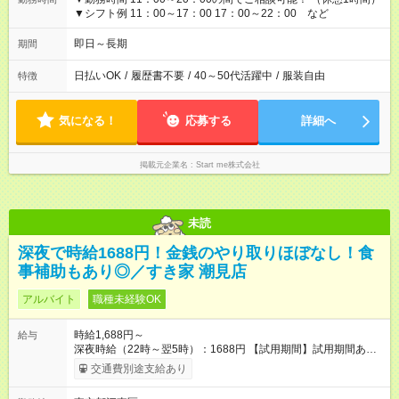
▼シフト例 11：00～17：00 17：00～22：00 など
即日～長期
期間
日払いOK
/
履歴書不要
/
40～50代活躍中
/
服装自由
特徴
気になる！
応募する
詳細へ
掲載元企業名
Start me株式会社
未読
深夜で時給1688円！金銭のやり取りほぼなし！食
事補助もあり◎／すき家 潮見店
アルバイト
職種未経験OK
時給1,688円～
給与
深夜時給（22時～翌5時）：1688円 【試用期間】試用期間あり
試用期間の長さ：1ヶ月 雇用形態、給与は本採用時と同じです。
交通費別途支給あり
試用期間の実態は30日（※条件変更なし）ですが、切り上げで
一ヶ月とさせていただきます。 研修制度あり：15時間(研修中も