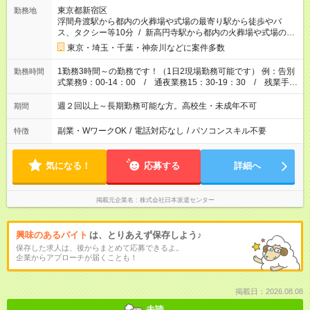
東京都新宿区
勤務地
浮間舟渡駅から都内の火葬場や式場の最寄り駅から徒歩やバ
ス、タクシー等10分
/
新高円寺駅から都内の火葬場や式場の最
寄り駅から徒歩やバス、タクシー等6分
/
不動前駅から都内の
東京・埼玉・千葉・神奈川などに案件多数
火葬場や式場の最寄り駅から徒歩やバス、タクシー等8分
/
…
1勤務3時間～の勤務です！（1日2現場勤務可能です） 例：告別
勤務時間
式業務9：00-14：00 / 通夜業務15：30-19：30 / 残業手
当、別途あり（30分単位） ※時間は葬儀により異なります。 ★
アテンド案内の場合 1勤務3時間：6,000円～9,000円 （２現場の
週２回以上～長期勤務可能な方。高校生・未成年不可
期間
場合12,000円～18,000円） ★司会業務場合 1勤務3時間：7,000
円～11,000円 （２現場の場合14,000円～22,000円）
副業・WワークOK
/
電話対応なし
/
パソコンスキル不要
特徴
気になる！
応募する
詳細へ
掲載元企業名
株式会社日本派遣センター
興味のあるバイト
は、とりあえず保存しよう♪
保存した求人は、後からまとめて応募できるよ。
企業からアプローチが届くことも！
掲載日：2026.08.08
未読