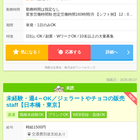
勤務時間は指定なし
勤務時間
変形労働時間制 想定労働時間160時間/月 【シフト例】 12：00
～22：00
単発・1日のみOK
期間
日払いOK / 副業・WワークOK / 10名以上の大量募集
特徴
気になる！
応募する
詳細へ
掲載元企業名
株式会社ワンベルウッズ
掲載日：2026.08.07
未読
NEW
未経験・週4～OK／ジェラートやチョコの販売
staff【日本橋・東京】
派遣
職種未経験OK
ブランクOK
WEB登録・面接OK
時給1500円
給与
交通費別途支給あり