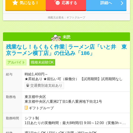
気になる！
応募する
詳細へ
掲載元企業名
ギフトグループ
未読
残業なし！もくもく作業│ラーメン店「いと井 東
京ラーメン横丁店」の仕込み「186」
アルバイト
職種未経験OK
時給1,400円～
給与
★昇給あり ★前払い可（稼働分） 【試用期間】試用期間なし
交通費別途支給あり
東京都中央区
勤務地
東京都中央区八重洲2丁目1番八重洲地下街北1号
ギフトグループ
シフト制
勤務時間
1日あたりの実働時間：最大8時間/日 9:00～12:00（実働3h～）
※店舗により異なる ★週1日～勤務OK！ ★WワークOK ★1～2週
毎のシフト申告制 ★残業なし！次の予定も立てやすい♪ ★勤務時