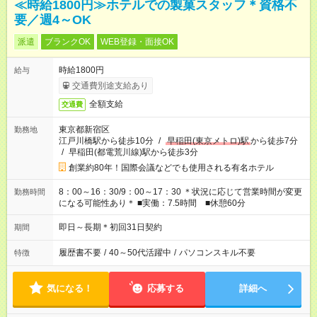
≪時給1800円≫ホテルでの製菓スタッフ＊資格不
要／週4～OK
派遣
ブランクOK
WEB登録・面接OK
時給1800円
給与
交通費別途支給あり
全額支給
交通費
東京都新宿区
勤務地
江戸川橋駅から徒歩10分
/
早稲田(東京メトロ)駅
から徒歩7分
/
早稲田(都電荒川線)駅から徒歩3分
創業約80年！国際会議などでも使用される有名ホテル
8：00～16：30/9：00～17：30 ＊状況に応じて営業時間が変更
勤務時間
になる可能性あり＊ ■実働：7.5時間 ■休憩60分
即日～長期＊初回31日契約
期間
履歴書不要
/
40～50代活躍中
/
パソコンスキル不要
特徴
気になる！
応募する
詳細へ