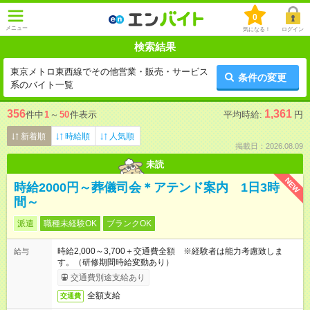
0
メニュー
気になる！
ログイン
検索結果
東京メトロ東西線でその他営業・販売・サービス
条件の変更
系のバイト一覧
356
1,361
件中
1
～
50
件表示
平均時給:
円
新着順
時給順
人気順
掲載日：2026.08.09
未読
NEW
時給2000円～葬儀司会＊アテンド案内 1日3時
間～
派遣
職種未経験OK
ブランクOK
時給2,000～3,700＋交通費全額 ※経験者は能力考慮致しま
給与
す。（研修期間時給変動あり）
交通費別途支給あり
全額支給
交通費