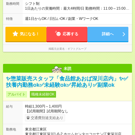
シフト制
勤務時間
1日あたりの実働時間：最大4時間/日 勤務時間：11:00～15:00
（実働4時間） ★週1日～勤務OK！ ★土日のみ・平日のみも
OK！ ★シフト自己申告制！ ★残業なし！次の予定も立てやすい
週1日からOK / 日払いOK / 副業・WワークOK
特徴
♪
気になる！
応募する
詳細へ
掲載元企業名
ギフトグループ
未読
✨惣菜販売スタッフ「食品館あおば深川店内」✨✅
扶養内勤務ok✅未経験ok✅昇給あり✅副業ok
アルバイト
職種未経験OK
時給1,300円～1,400円
給与
【試用期間】試用期間なし
交通費別途支給あり
東京都江東区
勤務地
東京都江東区深川1-6-2 ホームセンターコーナン江東深川店