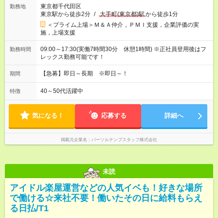
東京都千代田区
勤務地
東京駅から徒歩2分
/
大手町(東京都)駅
から徒歩1分
＜プライム上場＞Ｍ＆Ａ仲介，ＰＭＩ支援，企業評価の実
施，上場支援
09:00～17:30(実働7時間30分 休憩1時間) ※正社員登用後はフ
勤務時間
レックス勤務可能です！
【急募】即日～長期 ※即日～！
期間
40～50代活躍中
特徴
気になる！
応募する
詳細へ
掲載元企業名
パーソルテンプスタッフ株式会社
未読
アイドル楽屋運営などの人気イベも！好きな場所
で働ける☆来社不要！働いたその日に給料もらえ
る日払/T1