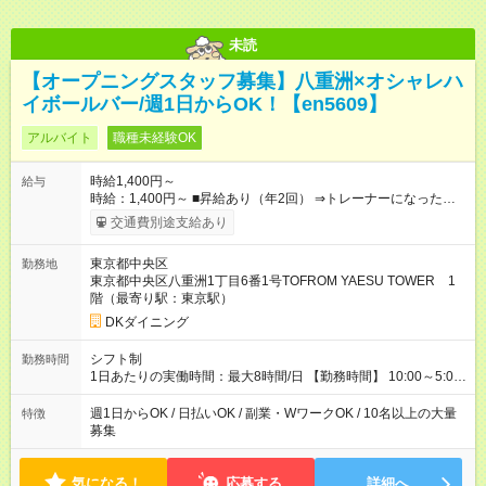
未読
【オープニングスタッフ募集】八重洲×オシャレハ
イボールバー/週1日からOK！【en5609】
アルバイト
職種未経験OK
時給1,400円～
給与
時給：1,400円～ ■昇給あり（年2回） ⇒トレーナーになった
ら… 通常時給+300円！！ ■食事補助あり◎ ■友人紹介制度あ
交通費別途支給あり
り ⇒最大3万円支給 ■高校生時給 ⇒通常時給より変更なし ■研修
時給 ⇒通常時給より変動なし ■深夜時給 ⇒22時以降時給
東京都中央区
勤務地
25％UP↑ 【試用期間】試用期間なし
東京都中央区八重洲1丁目6番1号TOFROM YAESU TOWER 1
階（最寄り駅：東京駅）
DKダイニング
シフト制
勤務時間
1日あたりの実働時間：最大8時間/日 【勤務時間】 10:00～5:00
※上記時間から1日3時間～/週1日～OK◎ ※22時以降勤務は、18
歳以上(法令による) ■自由シフト制
週1日からOK / 日払いOK / 副業・WワークOK / 10名以上の大量
特徴
募集
気になる！
応募する
詳細へ