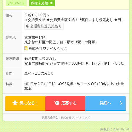
アルバイト
職種未経験OK
日給13,000円～
給与
＋交通費支給 ★交通費全額支給！ ┗案件により規定あり ★日払
いOK！（規定あり） ┗働いたその日に現金GET♪ お仕事後はコ
交通費別途支給あり
ンビニATMから 日払い分を引き落とせます！ 【試用期間】試
用期間なし
東京都中野区
勤務地
東京都中野区中野五丁目（最寄り駅：中野駅）
株式会社ワンベルウッズ
勤務時間は指定なし
勤務時間
変形労働時間制 想定労働時間160時間/月 【シフト例】 ・8：00
～21：00
単発・1日のみOK
期間
週1日からOK / 日払いOK / 副業・WワークOK / 10名以上の大量
特徴
募集
気になる！
応募する
詳細へ
掲載元企業名
株式会社ワンベルウッズ
掲載日：2026.07.28