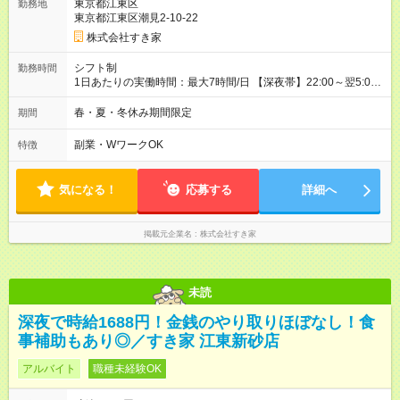
東京都江東区
勤務地
同時給）
東京都江東区潮見2-10-22
株式会社すき家
シフト制
勤務時間
1日あたりの実働時間：最大7時間/日 【深夜帯】22:00～翌5:00
週2日～・1日2h～OK◎ ※22:00から翌5:00までは18歳以上の方
のみ勤務可能です（18歳未満の深夜業務禁止のため） ★深夜で
春・夏・冬休み期間限定
期間
も安心して働けます★ すき家では、ワンオペを禁止していま
す。 必ず、2名以上での勤務を行いますので、安心して働けま
副業・WワークOK
特徴
す。
気になる！
応募する
詳細へ
掲載元企業名
株式会社すき家
未読
深夜で時給1688円！金銭のやり取りほぼなし！食
事補助もあり◎／すき家 江東新砂店
アルバイト
職種未経験OK