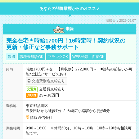
あなたの閲覧履歴からのオススメ
掲載日：2026.08.07
未読
完全在宅＊時給1700円！16時定時！契約状況の
更新・修正など事務サポート
派遣
職種未経験OK
ブランクOK
WEB登録・面接OK
時給1700円＋交 【月収例】272,000円～ ■給与の前払いが可
給与
能な速払いサービスあり
交通費別途支給あり
交通費支給あり
交通費
25～30万円
月収例
東京都品川区
勤務地
五反田駅から徒歩7分
/
大崎広小路駅から徒歩5分
情報通信会社
9:00～16:00 ※休憩60分。10時～18時・10時～19時も相談可
勤務時間
能です。