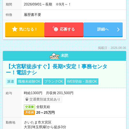
2026/09/01～長期 ※9月～！
期間
履歴書不要
特徴
気になる！
応募する
詳細へ
掲載日：2026.08.06
未読
【大宮駅徒歩すぐ】長期×安定！事務センタ
ー！電話ナシ
派遣
職種未経験OK
ブランクOK
WEB登録・面接OK
時給1300円 月収例 201,500円
給与
交通費別途支給あり
全額支給
交通費
20～25万円
月収例
さいたま市大宮区
勤務地
大宮(埼玉県)駅から徒歩3分