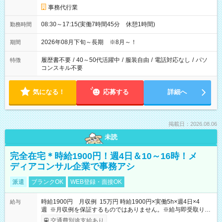
事務代行業
08:30～17:15(実働7時間45分 休憩1時間)
勤務時間
2026年08月下旬～長期 ※8月～！
期間
履歴書不要
/
40～50代活躍中
/
服装自由
/
電話対応なし
/
パソ
特徴
コンスキル不要
気になる！
応募する
詳細へ
掲載日：2026.08.06
未読
完全在宅＊時給1900円！週4日＆10～16時！メ
ディアコンサル企業で事務アシ
派遣
ブランクOK
WEB登録・面接OK
時給1900円 月収例 15万円 時給1900円×実働5h×週4日×4
給与
週 ※月収例を保証するものではありません。※給与即受取りサ
ービス利用可（利用条件有）
交通費別途支給あり