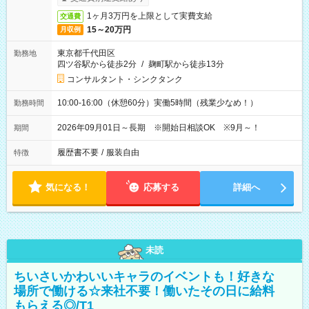
1ヶ月3万円を上限として実費支給
交通費
15～20万円
月収例
東京都千代田区
勤務地
四ツ谷駅から徒歩2分
/
麹町駅から徒歩13分
コンサルタント・シンクタンク
10:00-16:00（休憩60分）実働5時間（残業少なめ！）
勤務時間
2026年09月01日～長期 ※開始日相談OK ※9月～！
期間
履歴書不要
/
服装自由
特徴
気になる！
応募する
詳細へ
未読
ちいさいかわいいキャラのイベントも！好きな
場所で働ける☆来社不要！働いたその日に給料
もらえる◎/T1