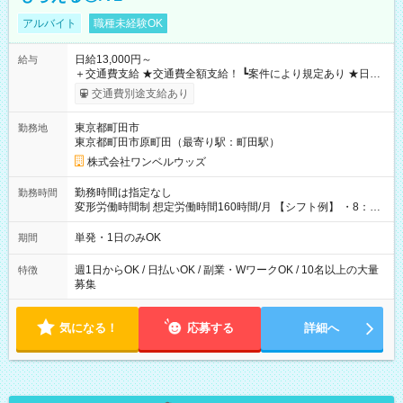
アルバイト
職種未経験OK
日給13,000円～
給与
＋交通費支給 ★交通費全額支給！ ┗案件により規定あり ★日払
いOK！（規定あり） ┗働いたその日に現金GET♪ お仕事後はコ
交通費別途支給あり
ンビニATMから 日払い分を引き落とせます！ 【試用期間】試
用期間なし
東京都町田市
勤務地
東京都町田市原町田（最寄り駅：町田駅）
株式会社ワンベルウッズ
勤務時間は指定なし
勤務時間
変形労働時間制 想定労働時間160時間/月 【シフト例】 ・8：00
～21：00
単発・1日のみOK
期間
週1日からOK / 日払いOK / 副業・WワークOK / 10名以上の大量
特徴
募集
気になる！
応募する
詳細へ