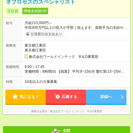
オプロセスのスペシャリスト
正社員
職種未経験OK
月給215,000円～
給与
年収400万円以上の収入が手堅く狙えます。資格手当の支給や、
年2回分の帰省費用全額負担も! ※1 規定あり ※2 賞与年2回支給
交通費別途支給あり
（昨年度実績は約3.8ヶ月分）。 ★あなたの頑張りを給与に反
映！ 案件ごとではなく、スキルの向上・資格取得・社内試験の
東京都江東区
勤務地
結果、配属先での評価などを給与に反映。研究者としての努力
東京都江東区
がしっかり報われる体制です！ ◎残業代は別途全額支給いたし
ます。 ◎年齢、スキル、適性などを考慮のうえ決定します。
株式会社ワールドインテック R＆D事業部
【試用期間】試用期間あり 試用期間の長さ：3ヶ月 雇用形態、
給与は本採用時と同じです。
9:00～17:45
勤務時間
実働時間：8時間/日 【残業】 平均:8~15h/⽉ 繁忙期:15~25h/⽉
※勤務日は⽕曜日～⼟曜日 ※担当プロジェクトによっては勤務時
間が異なる事もありますので、双方合意の上で決定いたしま
10名以上の大量募集
特徴
す。 ※超過勤務手当100％支給
気になる！
応募する
詳細へ
掲載元企業名
株式会社ワールドインテック R＆D事業部
未読