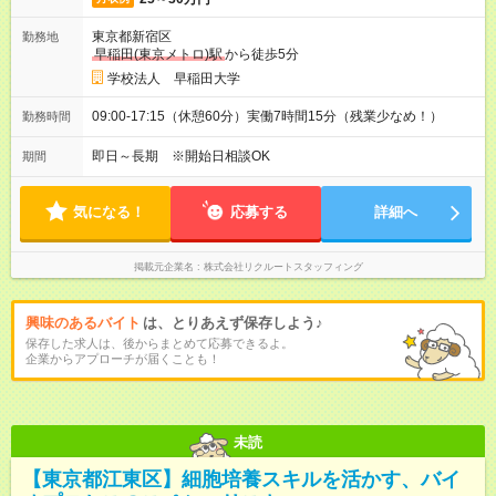
東京都新宿区
勤務地
早稲田(東京メトロ)駅
から徒歩5分
学校法人 早稲田大学
09:00-17:15（休憩60分）実働7時間15分（残業少なめ！）
勤務時間
即日～長期 ※開始日相談OK
期間
気になる！
応募する
詳細へ
掲載元企業名
株式会社リクルートスタッフィング
興味のあるバイト
は、とりあえず保存しよう♪
保存した求人は、後からまとめて応募できるよ。
企業からアプローチが届くことも！
未読
【東京都江東区】細胞培養スキルを活かす、バイ