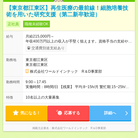
【東京都江東区】再生医療の最前線！細胞培養技
術を用いた研究支援（第二新卒歓迎）
正社員
職種未経験OK
月給215,000円～
給与
年収400万円以上の収入が手堅く狙えます。資格手当の支給や、
年2回分の帰省費用全額負担も! ※1 規定あり ※2 賞与年2回支給
交通費別途支給あり
（昨年度実績は約3.8ヶ月分）。 ★あなたの頑張りを給与に反
映！ 案件ごとではなく、スキルの向上・資格取得・社内試験の
東京都江東区
勤務地
結果、配属先での評価などを給与に反映。研究者としての努力
東京都江東区
がしっかり報われる体制です！ ◎残業代は別途全額支給いたし
ます。 ◎年齢、スキル、適性などを考慮のうえ決定します。
株式会社ワールドインテック R＆D事業部
【試用期間】試用期間あり 試用期間の長さ：3ヶ月 雇用形態、
給与は本採用時と同じです。
9:00～17:45
勤務時間
実働時間：8時間/日 【残業】 平均:8~15h/⽉ 繁忙期:15~25h/⽉
※勤務日は⽕曜日～⼟曜日 ※担当プロジェクトによっては勤務時
間が異なる事もありますので、双方合意の上で決定いたしま
10名以上の大量募集
特徴
す。 ※超過勤務手当100％支給
気になる！
応募する
詳細へ
掲載元企業名
株式会社ワールドインテック R＆D事業部