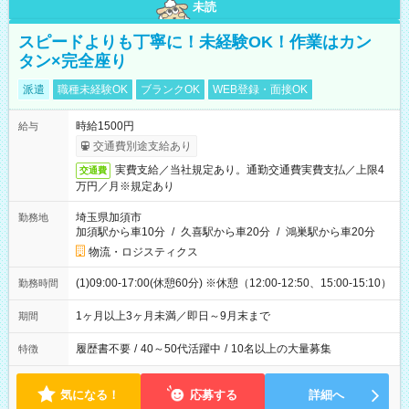
未読
スピードよりも丁寧に！未経験OK！作業はカン
タン×完全座り
派遣
職種未経験OK
ブランクOK
WEB登録・面接OK
時給1500円
給与
交通費別途支給あり
実費支給／当社規定あり。通勤交通費実費支払／上限4
交通費
万円／月※規定あり
埼玉県加須市
勤務地
加須駅から車10分
/
久喜駅から車20分
/
鴻巣駅から車20分
物流・ロジスティクス
(1)09:00-17:00(休憩60分) ※休憩（12:00-12:50、15:00-15:10）
勤務時間
1ヶ月以上3ヶ月未満／即日～9月末まで
期間
履歴書不要
/
40～50代活躍中
/
10名以上の大量募集
特徴
気になる！
応募する
詳細へ