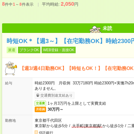
2,050
8
平均時給:
円
件中
1
～
8
件表示
未読
時短OK＊【週3～】【在宅勤務OK】時給2300
派遣
ブランクOK
WEB登録・面接OK
【週3/週4日勤務OK】【時短もOK！】【在宅勤務O
時給2300円 月収例 33万7180円 時給2300円×実働7
給与
ありません。
交通費別途支給あり
1ヶ月3万円を上限として実費支給
交通費
30万円～
月収例
東京都千代田区
勤務地
東京駅から徒歩5分
/
大手町(東京都)駅
から徒歩1分
/
二
信託銀行