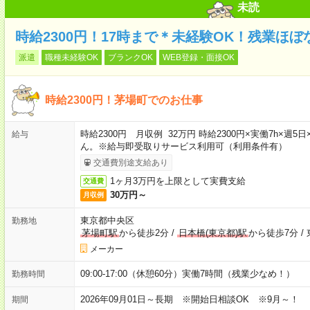
未読
時給2300円！17時まで＊未経験OK！残業ほ
派遣
職種未経験OK
ブランクOK
WEB登録・面接OK
時給2300円！茅場町でのお仕事
時給2300円 月収例 32万円 時給2300円×実働7h×
給与
ん。※給与即受取りサービス利用可（利用条件有）
交通費別途支給あり
1ヶ月3万円を上限として実費支給
交通費
30万円～
月収例
東京都中央区
勤務地
茅場町駅
から徒歩2分
/
日本橋(東京都)駅
から徒歩7分
/
メーカー
09:00-17:00（休憩60分）実働7時間（残業少なめ！）
勤務時間
2026年09月01日～長期 ※開始日相談OK ※9月～！
期間