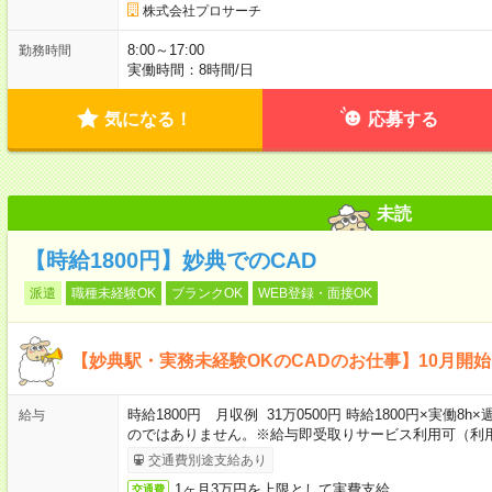
株式会社プロサーチ
8:00～17:00
勤務時間
実働時間：8時間/日
気になる！
応募する
未読
【時給1800円】妙典でのCAD
派遣
職種未経験OK
ブランクOK
WEB登録・面接OK
【妙典駅・実務未経験OKのCADのお仕事】10月開
時給1800円 月収例 31万0500円 時給1800円×実働8
給与
のではありません。※給与即受取りサービス利用可（利
交通費別途支給あり
1ヶ月3万円を上限として実費支給
交通費