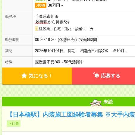
30万円～
月収例
千葉県市川市
勤務地
妙典駅
から徒歩8分
建設業・住宅・建材・設備メ－カ－
09:30-18:30（休憩60分）実働8時間
勤務時間
2026年10月01日～長期 ※開始日相談OK ※10月～
期間
履歴書不要
/
40～50代活躍中
特徴
気になる！
応募する
未読
【日本橋駅】内装施工図経験者募集 ※大手内
正社員