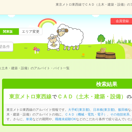
東京メトロ東西線でＣＡＤ（土木・建築・設備）の
会員登録
エリア変更
関東版
望条件
（土木・建築・設備）のアルバイト・バイト一覧
検索結果
東京メトロ東西線
ＣＡＤ（土木・建築・設備）
で
の
東京メトロ東西線のアルバイト情報です。
大手町(東京都)
、
日本橋(東京都)
、
飯田橋
な
木・建築・設備）のアルバイトの他に、
ＣＡＤ（機械・電気・電子）
、
その他技術系
す。さらに、
単発
などの期間や、
職種未経験OK
などのこだわり条件で絞り込んでいた