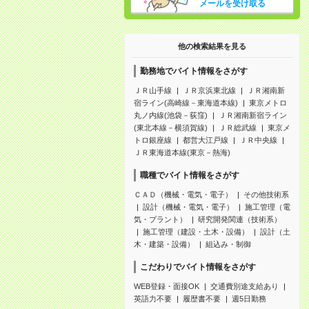
メールを受け取る
他の検索結果を見る
勤務地でバイト情報をさがす
ＪＲ山手線
ＪＲ京浜東北線
ＪＲ湘南新
宿ライン(高崎線－東海道本線)
東京メトロ
丸ノ内線(池袋－荻窪)
ＪＲ湘南新宿ライン
(東北本線－横須賀線)
ＪＲ総武線
東京メ
トロ銀座線
都営大江戸線
ＪＲ中央線
ＪＲ東海道本線(東京－熱海)
職種でバイト情報をさがす
ＣＡＤ（機械・電気・電子）
その他技術系
設計（機械・電気・電子）
施工管理（電
気・プラント）
研究開発関連（技術系）
施工管理（建設・土木・設備）
設計（土
木・建築・設備）
組込み・制御
こだわりでバイト情報をさがす
WEB登録・面接OK
交通費別途支給あり
英語力不要
履歴書不要
週5日勤務