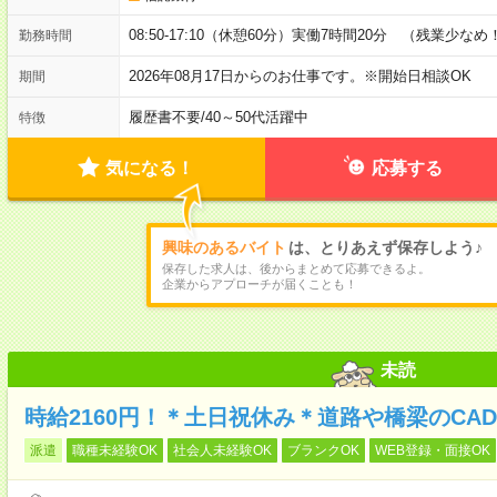
08:50-17:10（休憩60分）実働7時間20分 （残業少なめ
勤務時間
2026年08月17日からのお仕事です。※開始日相談OK
期間
履歴書不要
/
40～50代活躍中
特徴
気になる！
応募する
興味のあるバイト
は、とりあえず保存しよう♪
保存した求人は、後からまとめて応募できるよ。
企業からアプローチが届くことも！
未読
時給2160円！＊土日祝休み＊道路や橋梁のCA
派遣
職種未経験OK
社会人未経験OK
ブランクOK
WEB登録・面接OK