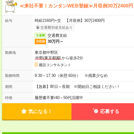
≪来社不要！カンタンWEB登録≫月収例30万2400円
時給2160円+交 【月収例】30万2400円
給与
交通費別途支給あり
交通費支給
交通費
30万円～
月収例
東京都中野区
勤務地
中野(東京都)駅
から徒歩2分
建設コンサルタント
9:30～17:30（休憩:60分） ※残業少なめ
勤務時間
【急募】即日～長期 ※開始日ご相談ください！
期間
履歴書不要
/
40～50代活躍中
特徴
気になる！
応募する