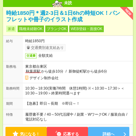
未読
NEW
時給1850円＊週2-3日＆1日6hの時短OK！パン
フレットや冊子のイラスト作成
派遣
職種未経験OK
ブランクOK
WEB登録・面接OK
時給1850円
給与
交通費別途支給あり
全額支給
交通費
東京都台東区
勤務地
秋葉原駅
から徒歩10分
/
新御徒町駅から徒歩6分
デザイン制作会社
10:30～18:30(実働7時間 休憩1時間) ※＜10:30～17:30＞＜
勤務時間
10:30～19:00＞終業時間選べます
【急募】即日～長期 ※即日～！
期間
履歴書不要
/
40～50代活躍中
/
副業・WワークOK
/
服装自由
/
特徴
電話対応なし
気になる！
応募する
詳細へ