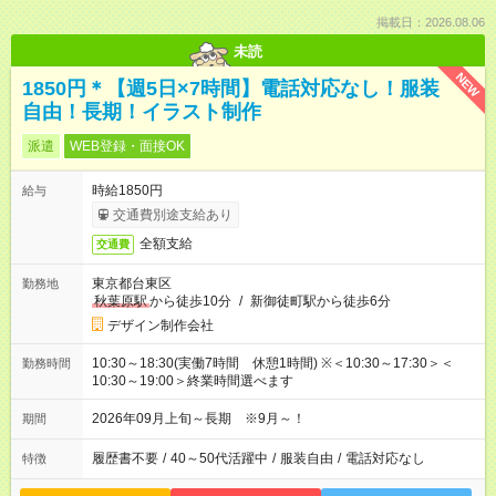
掲載日：2026.08.06
未読
NEW
1850円＊【週5日×7時間】電話対応なし！服装
自由！長期！イラスト制作
派遣
WEB登録・面接OK
時給1850円
給与
交通費別途支給あり
全額支給
交通費
東京都台東区
勤務地
秋葉原駅
から徒歩10分
/
新御徒町駅から徒歩6分
デザイン制作会社
10:30～18:30(実働7時間 休憩1時間) ※＜10:30～17:30＞＜
勤務時間
10:30～19:00＞終業時間選べます
2026年09月上旬～長期 ※9月～！
期間
履歴書不要
/
40～50代活躍中
/
服装自由
/
電話対応なし
特徴