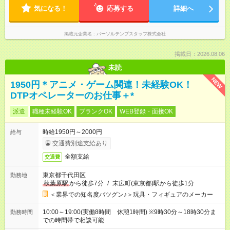
気になる！
応募する
詳細へ
掲載元企業名
パーソルテンプスタッフ株式会社
掲載日：2026.08.06
未読
NEW
1950円＊アニメ・ゲーム関連！未経験OK！
DTPオペレーターのお仕事＋*
派遣
職種未経験OK
ブランクOK
WEB登録・面接OK
時給1950円～2000円
給与
交通費別途支給あり
全額支給
交通費
東京都千代田区
勤務地
秋葉原駅
から徒歩7分
/
末広町(東京都)駅から徒歩1分
＜業界での知名度バツグン♪＞玩具・フィギュアのメーカー
10:00～19:00(実働8時間 休憩1時間) ※9時30分～18時30分ま
勤務時間
での時間帯で相談可能