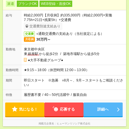
派遣
ブランクOK
WEB登録・面接OK
時給2,000円【月収例】約335,000円（時給2,000円×実働
給与
7.75h×21日+残業5h）+交通費
交通費別途支給あり
○通勤交通費の支給あり（当社規定による）
交通費
30万円～
月収例
東京都中央区
勤務地
東
銀座駅
から徒歩2分
/
築地市場駅から徒歩5分
●大手不動産グループ●
★9:15～18:00（休憩時間 12:00～13:00）
勤務時間
即日スタート ※急募 ○8月～、9月～スタートもご相談くださ
期間
い♪
履歴書不要
/
40～50代活躍中
/
服装自由
特徴
気になる！
応募する
詳細へ
掲載元企業名
ヒューマンリソシア株式会社