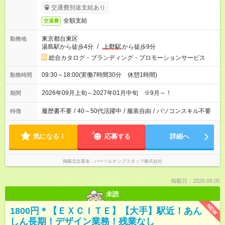
交通費別途支給あり
全額支給
交通費
東京都台東区
勤務地
湯島駅から徒歩4分
/
上野駅
から徒歩9分
総合カタログ・ブランディング・プロモーションサービス
09:30～18:00(実働7時間30分 休憩1時間)
勤務時間
2026年09月上旬～2027年01月中旬 ※9月～！
期間
履歴書不要
/
40～50代活躍中
/
服装自由
/
パソコンスキル不要
特徴
気になる！
応募する
詳細へ
掲載元企業名
パーソルテンプスタッフ株式会社
掲載日：2026.08.05
未読
NEW
1800円＊【ＥＸＣＩＴＥ】【大手】駅近！あん
しん長期！デザイン業務！残業なし