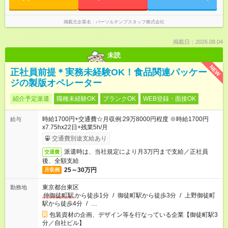
掲載元企業名
パーソルテンプスタッフ株式会社
掲載日：2026.08.04
未読
NEW
正社員前提＊実務未経験OK！食品関連パッケー
ジの製版オペレーター
紹介予定派遣
職種未経験OK
ブランクOK
WEB登録・面接OK
時給1700円+交通費☆月収例:29万8000円程度 ※時給1700円
給与
x7.75hx22日+残業5h/月
交通費別途支給あり
派遣時は、当社規定により月3万円まで支給／正社員
交通費
後、全額支給
25～30万円
月収例
東京都台東区
勤務地
仲御徒町駅
から徒歩1分
/
御徒町駅から徒歩3分
/
上野御徒町
駅から徒歩4分
/
…
包装資材の企画、デザイン等を行なっている企業【御徒町駅3
分／自社ビル】