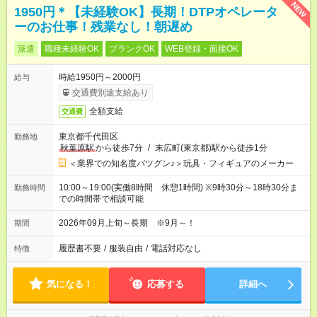
NEW
1950円＊【未経験OK】長期！DTPオペレータ
ーのお仕事！残業なし！朝遅め
派遣
職種未経験OK
ブランクOK
WEB登録・面接OK
時給1950円～2000円
給与
交通費別途支給あり
全額支給
交通費
東京都千代田区
勤務地
秋葉原駅
から徒歩7分
/
末広町(東京都)駅から徒歩1分
＜業界での知名度バツグン♪＞玩具・フィギュアのメーカー
10:00～19:00(実働8時間 休憩1時間) ※9時30分～18時30分ま
勤務時間
での時間帯で相談可能
2026年09月上旬～長期 ※9月～！
期間
履歴書不要
/
服装自由
/
電話対応なし
特徴
気になる！
応募する
詳細へ