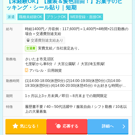
【未経験OK】【服装＆髪色自由！】お菓子のピ
ッキング・シール貼り｜短期
派遣
職種未経験OK
ブランクOK
WEB登録・面接OK
時給1400円／月収例：117,600円＝1,400円×4時間×21日勤務の
給与
場合＋交通費別途支給
交通費別途支給あり
実費支給／当社規定あり。
交通費
さいたま市見沼区
勤務地
七里駅から車6分
/
大宮公園駅
/
大宮(埼玉県)駅
アパレル・日用雑貨
(1)14:00-18:00(休憩0分) (2)14:00-19:00(休憩0分) (3)14:00-
勤務時間
19:30(休憩0分) (4)14:00-20:00(休憩45分) ※お好きな時間が選べ
ます
1ヶ月以上3ヶ月未満／即日～8月末までの期間限定
期間
履歴書不要
/
40～50代活躍中
/
服装自由
/
シフト勤務
/
10名以
特徴
上の大量募集
気になる！
応募する
詳細へ