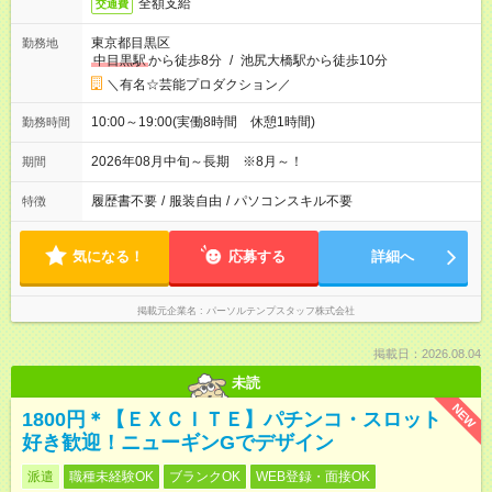
全額支給
交通費
東京都目黒区
勤務地
中目黒駅
から徒歩8分
/
池尻大橋駅から徒歩10分
＼有名☆芸能プロダクション／
10:00～19:00(実働8時間 休憩1時間)
勤務時間
2026年08月中旬～長期 ※8月～！
期間
履歴書不要
/
服装自由
/
パソコンスキル不要
特徴
気になる！
応募する
詳細へ
掲載元企業名
パーソルテンプスタッフ株式会社
掲載日：2026.08.04
未読
NEW
1800円＊【ＥＸＣＩＴＥ】パチンコ・スロット
好き歓迎！ニューギンGでデザイン
派遣
職種未経験OK
ブランクOK
WEB登録・面接OK