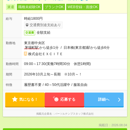
派遣
職種未経験OK
ブランクOK
WEB登録・面接OK
時給1800円
給与
交通費別途支給あり
全額支給
交通費
東京都中央区
勤務地
茅場町駅
から徒歩1分
/
日本橋(東京都)駅から徒歩6分
株式会社ＥＸＣＩＴＥ
09:00～17:30(実働7時間30分 休憩1時間)
勤務時間
2026年10月上旬～長期 ※10月～！
期間
履歴書不要
/
40～50代活躍中
/
服装自由
特徴
気になる！
応募する
詳細へ
掲載元企業名
パーソルテンプスタッフ株式会社
掲載日：2026.08.04