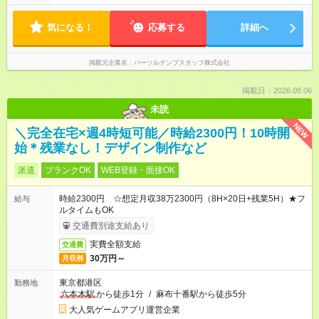
気になる！
応募する
詳細へ
掲載元企業名
パーソルテンプスタッフ株式会社
掲載日：2026.08.06
未読
NEW
＼完全在宅×週4時短可能／時給2300円！10時開
始＊残業なし！デザイン制作など
派遣
ブランクOK
WEB登録・面接OK
時給2300円 ☆想定月収38万2300円（8H×20日+残業5H）★フ
給与
ルタイムもOK
交通費別途支給あり
実費全額支給
交通費
30万円～
月収例
東京都港区
勤務地
六本木駅
から徒歩1分
/
麻布十番駅から徒歩5分
大人気ゲームアプリ運営企業