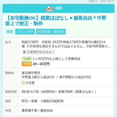
掲載日：2026.08.07
未読
【在宅勤務OK】残業ほぼなし▼服装自由＊中野
坂上で校正・制作
派遣
ブランクOK
WEB登録・面接OK
時給1730円 月収例 24万円 時給1730円×実働7h×週5日×4
給与
週 ※月収例を保証するものではありません。※給与即受取りサ
ービス利用可（利用条件有）
交通費別途支給あり
1ヶ月3万円を上限として実費支給
交通費
20～25万円
月収例
東京都中野区
勤務地
中野坂上駅から徒歩1分
/
東中野駅から徒歩15分
小売業
09:30-17:30（休憩60分）実働7時間（残業少なめ！）
勤務時間
即日～長期 ※開始日相談OK
期間
履歴書不要
/
服装自由
特徴