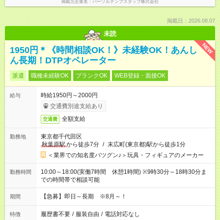
掲載元企業名
パーソルテンプスタッフ株式会社
掲載日：2026.08.07
未読
NEW
1950円＊《時間相談OK！》未経験OK！あんし
ん長期！DTPオペレーター
派遣
職種未経験OK
ブランクOK
WEB登録・面接OK
時給1950円～2000円
給与
交通費別途支給あり
全額支給
交通費
東京都千代田区
勤務地
秋葉原駅
から徒歩7分
/
末広町(東京都)駅から徒歩1分
＜業界での知名度バツグン♪＞玩具・フィギュアのメーカー
10:00～18:00(実働7時間 休憩1時間) ※9時30分～18時30分ま
勤務時間
での時間帯で相談可能
【急募】即日～長期 ※8月～！
期間
履歴書不要
/
服装自由
/
電話対応なし
特徴