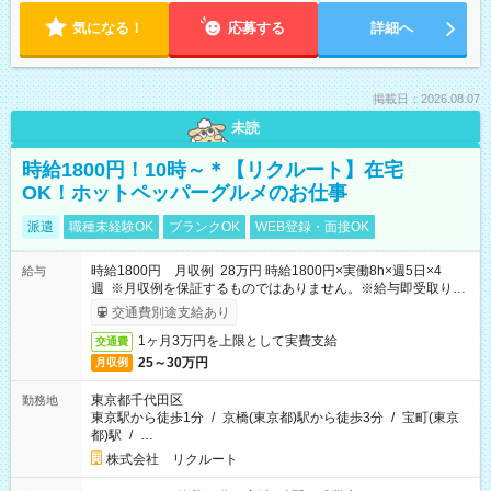
気になる！
応募する
詳細へ
掲載日：2026.08.07
未読
時給1800円！10時～＊【リクルート】在宅
OK！ホットペッパーグルメのお仕事
派遣
職種未経験OK
ブランクOK
WEB登録・面接OK
時給1800円 月収例 28万円 時給1800円×実働8h×週5日×4
給与
週 ※月収例を保証するものではありません。※給与即受取りサ
ービス利用可（利用条件有）
交通費別途支給あり
1ヶ月3万円を上限として実費支給
交通費
25～30万円
月収例
東京都千代田区
勤務地
東京駅から徒歩1分
/
京橋(東京都)駅から徒歩3分
/
宝町(東京
都)駅
/
…
株式会社 リクルート