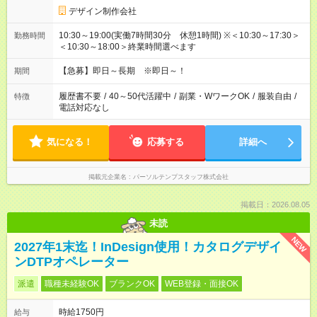
デザイン制作会社
10:30～19:00(実働7時間30分 休憩1時間) ※＜10:30～17:30＞
勤務時間
＜10:30～18:00＞終業時間選べます
【急募】即日～長期 ※即日～！
期間
履歴書不要
/
40～50代活躍中
/
副業・WワークOK
/
服装自由
/
特徴
電話対応なし
気になる！
応募する
詳細へ
掲載元企業名
パーソルテンプスタッフ株式会社
掲載日：2026.08.05
未読
NEW
2027年1末迄！InDesign使用！カタログデザイ
ンDTPオペレーター
派遣
職種未経験OK
ブランクOK
WEB登録・面接OK
時給1750円
給与