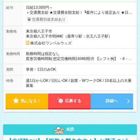
日給13,000円～
給与
＋交通費支給 ★交通費全額支給！ ┗案件により規定あり ★日払
いOK！（規定あり） ┗働いたその日に現金GET♪ お仕事後はコ
交通費別途支給あり
ンビニATMから 日払い分を引き落とせます！ 【試用期間】試
用期間なし
東京都八王子市
勤務地
東京都八王子市明神町（最寄り駅：京王八王子駅）
株式会社ワンベルウッズ
勤務時間は指定なし
勤務時間
変形労働時間制 想定労働時間160時間/月 【シフト例】 ・8：00
～21：00
単発・1日のみOK
期間
週1日からOK / 日払いOK / 副業・WワークOK / 10名以上の大量
特徴
募集
気になる！
応募する
詳細へ
未読