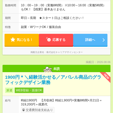
10：00～19：00（実働8時間） ※10:00～16:00（実働5時間）
勤務時間
もOK！ 【残業】基本ありません
即日～長期 ★スタート日はご相談ください！
期間
副業・WワークOK
/
服装自由
特徴
気になる！
応募する
詳細へ
掲載元企業名
株式会社キャリアデザインセンター
掲載日：2026.08.06
未読
NEW
1900円＊＼経験活かせる／アパレル商品のグラ
フィックデザイン業務
派遣
WEB登録・面接OK
時給1900円 【月収例】時給1,900円×実働8時間×月21日＝
給与
319,200円＋残業代
交通費別途支給あり