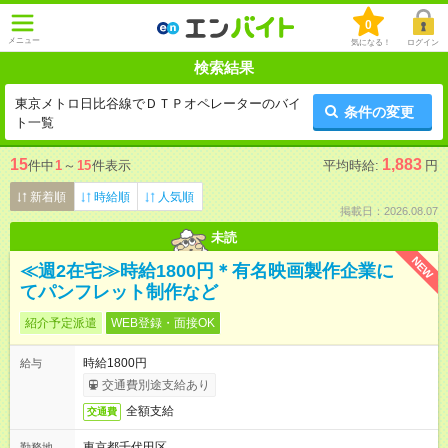
0
メニュー
気になる！
ログイン
検索結果
東京メトロ日比谷線でＤＴＰオペレーターのバイ
条件の変更
ト一覧
15
1,883
件中
1
～
15
件表示
平均時給:
円
新着順
時給順
人気順
掲載日：2026.08.07
未読
NEW
≪週2在宅≫時給1800円＊有名映画製作企業に
てパンフレット制作など
紹介予定派遣
WEB登録・面接OK
時給1800円
給与
交通費別途支給あり
全額支給
交通費
東京都千代田区
勤務地