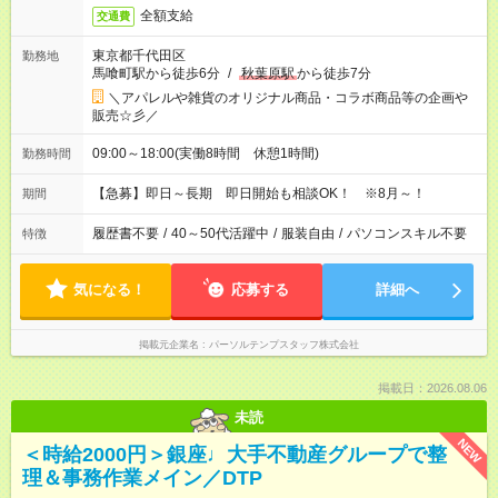
全額支給
交通費
東京都千代田区
勤務地
馬喰町駅から徒歩6分
/
秋葉原駅
から徒歩7分
＼アパレルや雑貨のオリジナル商品・コラボ商品等の企画や
販売☆彡／
09:00～18:00(実働8時間 休憩1時間)
勤務時間
【急募】即日～長期 即日開始も相談OK！ ※8月～！
期間
履歴書不要
/
40～50代活躍中
/
服装自由
/
パソコンスキル不要
特徴
気になる！
応募する
詳細へ
掲載元企業名
パーソルテンプスタッフ株式会社
掲載日：2026.08.06
未読
NEW
＜時給2000円＞銀座♩大手不動産グループで整
理＆事務作業メイン／DTP