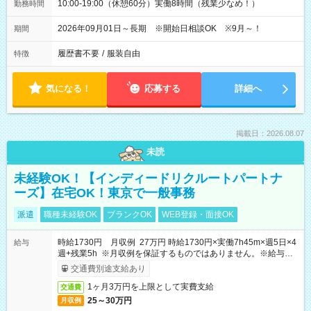
10:00-19:00（休憩60分）実働8時間（残業少なめ！）
勤務時間
2026年09月01日～長期 ※開始日相談OK ※9月～！
期間
履歴書不要
/
服装自由
特徴
気になる！
応募する
詳細へ
掲載日：2026.08.07
未読
未経験OK！【インディードリクルートパートナ
ーズ】在宅OK！東京で一般事務
派遣
職種未経験OK
ブランクOK
WEB登録・面接OK
時給1730円 月収例 27万円 時給1730円×実働7h45m×週5日×4
給与
週+残業5h ※月収例を保証するものではありません。※給与即
受取りサービス利用可（利用条件有）
交通費別途支給あり
1ヶ月3万円を上限として実費支給
交通費
25～30万円
月収例