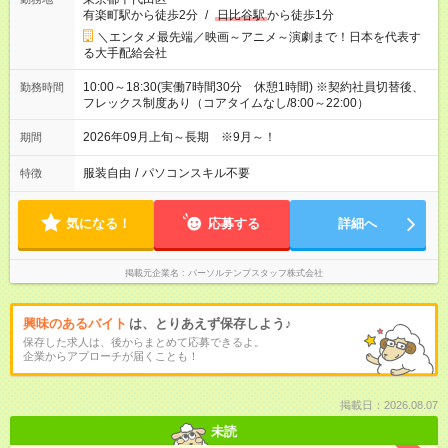
有楽町駅から徒歩2分
/
日比谷駅
から徒歩1分
＼エンタメ最先端／映画～アニメ～演劇まで！日本を代表す
る大手配給会社
10:00～18:30(実働7時間30分 休憩1時間) ※契約社員切替後、
勤務時間
フレックス制度あり（コアタイムなし/8:00～22:00）
2026年09月上旬～長期 ※9月～！
期間
服装自由
/
パソコンスキル不要
特徴
気になる！
応募する
詳細へ
掲載元企業名
パーソルテンプスタッフ株式会社
興味のあるバイト
は、とりあえず保存しよう♪
保存した求人は、後からまとめて応募できるよ。
企業からアプローチが届くことも！
掲載日：2026.08.07
未読