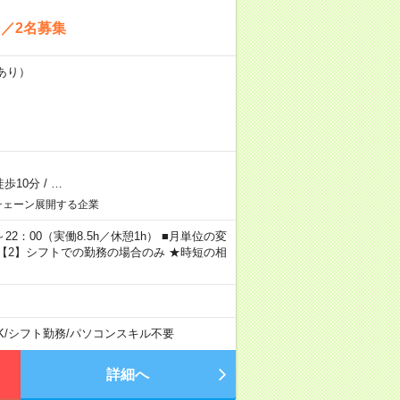
／2名募集
あり）
歩10分
/
…
チェーン展開する企業
～22：00（実働8.5h／休憩1h） ■月単位の変
 ※【2】シフトでの勤務の場合のみ ★時短の相
K
/
シフト勤務
/
パソコンスキル不要
詳細へ