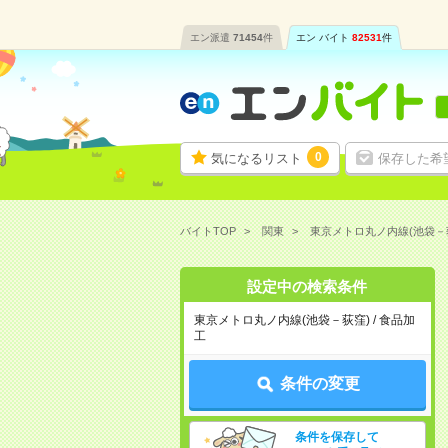
エン派遣
71454
件
エン バイト
82531
件
0
気になるリスト
保存した希
バイトTOP
関東
東京メトロ丸ノ内線(池袋－
設定中の検索条件
東京メトロ丸ノ内線(池袋－荻窪) / 食品加
工
条件の変更
条件を保存して