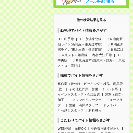
メールを受け取る
他の検索結果を見る
勤務地でバイト情報をさがす
ＪＲ山手線
ＪＲ京浜東北線
ＪＲ湘南新
宿ライン(高崎線－東海道本線)
ＪＲ湘南新
宿ライン(東北本線－横須賀線)
ＪＲ総武線
東京メトロ銀座線
都営大江戸線
ＪＲ
中央線
ＪＲ東海道本線(東京－熱海)
東京
メトロ半蔵門線
職種でバイト情報をさがす
軽作業（仕分け・ピッキング・検品、商品管
理）
その他軽作業・警備・イベント系
イベントスタッフ・会場設営
製造（組立・
加工）
マシンオペレーター
フォークリ
フト
警備・清掃スタッフ
ドライバー・
引っ越しスタッフ
材料投入
こだわりでバイト情報をさがす
WEB登録・面接OK
交通費別途支給あり