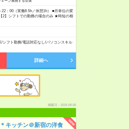
チェーン展開する企業
～22：00（実働8.5h／休憩1h） ■月単位の変
 ※【2】シフトでの勤務の場合のみ ★時短の相
K
/
シフト勤務
/
電話対応なし
/
パソコンスキル
詳細へ
掲載日：2026.08.06
NEW
り＊キッチン＠新宿の洋食