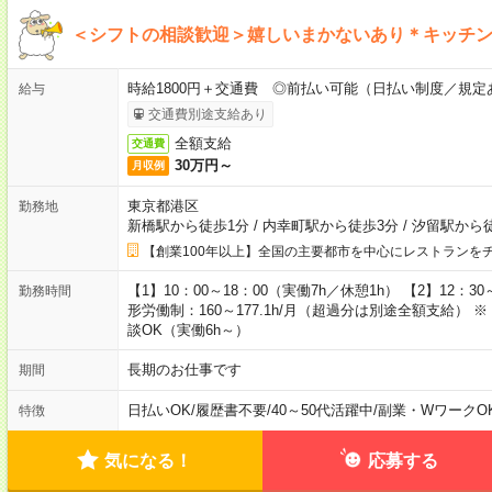
＜シフトの相談歓迎＞嬉しいまかないあり＊キッチン
時給1800円＋交通費 ◎前払い可能（日払い制度／規定
給与
交通費別途支給あり
全額支給
交通費
30万円～
月収例
東京都港区
勤務地
新橋駅から徒歩1分
/
内幸町駅から徒歩3分
/
汐留駅から徒
【創業100年以上】全国の主要都市を中心にレストランを
【1】10：00～18：00（実働7h／休憩1h） 【2】12：30
勤務時間
形労働制：160～177.1h/月（超過分は別途全額支給）
談OK（実働6h～）
長期のお仕事です
期間
日払いOK
/
履歴書不要
/
40～50代活躍中
/
副業・WワークO
特徴
気になる！
応募する