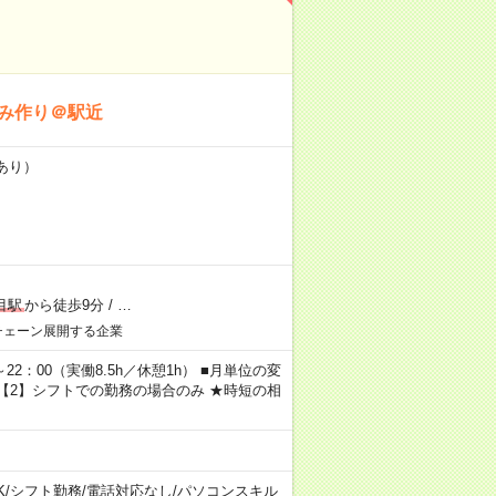
み作り＠駅近
あり）
目駅
から徒歩9分
/
…
チェーン展開する企業
～22：00（実働8.5h／休憩1h） ■月単位の変
 ※【2】シフトでの勤務の場合のみ ★時短の相
K
/
シフト勤務
/
電話対応なし
/
パソコンスキル