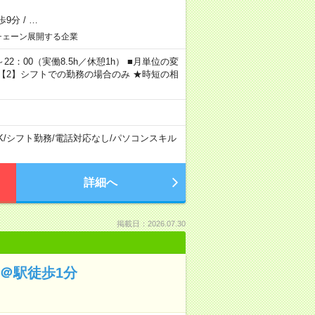
歩9分
/
…
チェーン展開する企業
～22：00（実働8.5h／休憩1h） ■月単位の変
 ※【2】シフトでの勤務の場合のみ ★時短の相
K
/
シフト勤務
/
電話対応なし
/
パソコンスキル
詳細へ
掲載日：2026.07.30
理＠駅徒歩1分