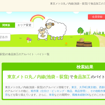
東京メトロ丸ノ内線(池袋－荻窪)で食品加工
会員登録
エリア変更
関東版
望条件
荻窪)の食品加工のアルバイト・バイト一覧
検索結果
東京メトロ丸ノ内線(池袋－荻窪)
食品加工
で
のバイト
東京メトロ丸ノ内線(池袋－荻窪)のアルバイト情報です。
東京
、
大手町(東京都)
、
西新
のアルバイトの他に、
軽作業（仕分け・ピッキング・検品、商品管理）
、
その他軽作
営
などを取り揃えています。さらに、
単発
などの期間や、
職種未経験OK
などのこだわ