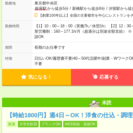
東京都中央区
勤務地
銀座駅
から徒歩5分
/
新橋駅から徒歩8分
/
汐留駅から徒
【創業100年以上】全国の主要都市を中心にレストランを
【1】10：00～18：00（実働7h／休憩1h） 【2】12：30
勤務時間
形労働制：160～177.1h/月（超過分は別途全額支給）
談OK
長期のお仕事です
期間
日払いOK
/
履歴書不要
/
40～50代活躍中
/
副業・WワークO
特徴
不要
気になる！
応募する
未読
【時給1800円】週4日～OK！洋食の仕込・調
派遣
大学生歓迎
ブランクOK
WEB登録・面接OK