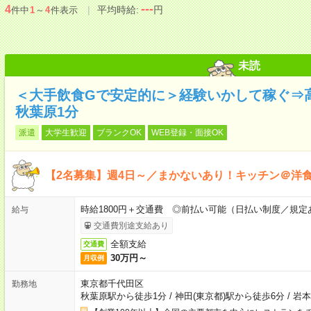
---
4
平均時給:
円
件中
1
～
4
件表示
未読
＜大手飲食Gで安定的に＞経験いかして稼ぐ⇒高
秋葉原1分
派遣
大学生歓迎
ブランクOK
WEB登録・面接OK
【2名募集】週4日～／まかないあり！キッチン＠洋
時給1800円＋交通費 ◎前払い可能（日払い制度／規定
給与
交通費別途支給あり
全額支給
交通費
30万円～
月収例
東京都千代田区
勤務地
秋葉原駅から徒歩1分
/
神田(東京都)駅から徒歩6分
/
岩本