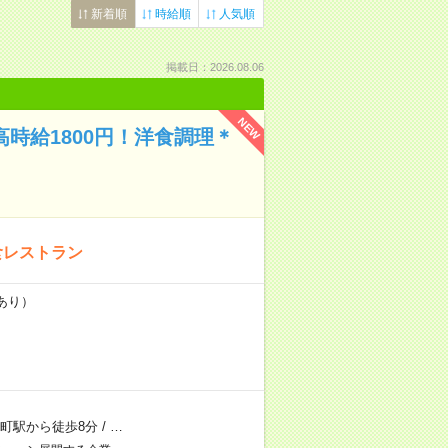
新着順
時給順
人気順
掲載日：2026.08.06
NEW
時給1800円！洋食調理＊
食レストラン
あり）
町駅から徒歩8分
/
…