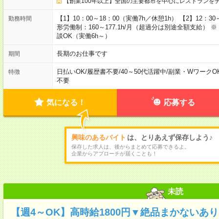
【創業100年以上】全国の主要都市を中心にレストランを
【1】10：00～18：00（実働7h／休憩1h） 【2】12：30
勤務時間
形労働制：160～177.1h/月（超過分は別途全額支給）
談OK（実働6h～）
長期のお仕事です
期間
日払いOK
/
履歴書不要
/
40～50代活躍中
/
副業・WワークO
特徴
不要
気になる！
応募する
興味のあるバイト
は、とりあえず保存しよう♪
保存した求人は、後からまとめて応募できるよ。
企業からアプローチが届くことも！
未読
【週4～OK】高時給1800円▼絶品まかないあ