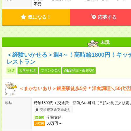
不要
気になる！
応募する
未読
＜経験いかせる＞週4～！高時給1800円！キ
レストラン
派遣
大学生歓迎
ブランクOK
WEB登録・面接OK
＜まかないあり＞銀座駅徒歩5分＊洋食調理＼50代活
時給1800円＋交通費 ◎前払い可能（日払い制度／規定
給与
交通費別途支給あり
全額支給
交通費
30万円～
月収例