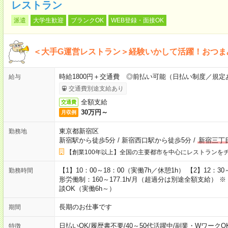
レストラン
派遣
大学生歓迎
ブランクOK
WEB登録・面接OK
＜大手G運営レストラン＞経験いかして活躍！おつま
時給1800円＋交通費 ◎前払い可能（日払い制度／規定
給与
交通費別途支給あり
全額支給
交通費
30万円～
月収例
東京都新宿区
勤務地
新宿駅から徒歩5分
/
新宿西口駅から徒歩5分
/
新宿三丁
【創業100年以上】全国の主要都市を中心にレストランを
【1】10：00～18：00（実働7h／休憩1h） 【2】12：30
勤務時間
形労働制：160～177.1h/月（超過分は別途全額支給）
談OK（実働6h～）
長期のお仕事です
期間
日払いOK
/
履歴書不要
/
40～50代活躍中
/
副業・WワークO
特徴