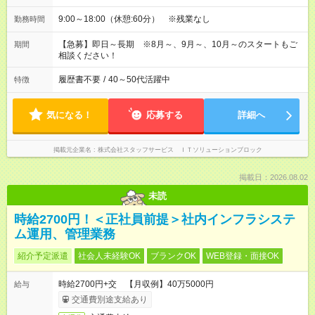
9:00～18:00（休憩:60分） ※残業なし
勤務時間
【急募】即日～長期 ※8月～、9月～、10月～のスタートもご
期間
相談ください！
履歴書不要
/
40～50代活躍中
特徴
気になる！
応募する
詳細へ
掲載元企業名
株式会社スタッフサービス ＩＴソリューションブロック
掲載日：2026.08.02
未読
時給2700円！＜正社員前提＞社内インフラシステ
ム運用、管理業務
紹介予定派遣
社会人未経験OK
ブランクOK
WEB登録・面接OK
時給2700円+交 【月収例】40万5000円
給与
交通費別途支給あり