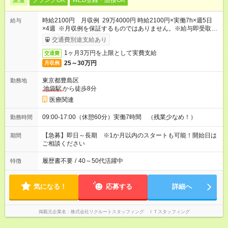
派遣
ブランクOK
WEB登録・面接OK
時給2100円 月収例 29万4000円 時給2100円×実働7h×週5日
給与
×4週 ※月収例を保証するものではありません。※給与即受取り
サービス利用可（利用条件有）
交通費別途支給あり
1ヶ月3万円を上限として実費支給
交通費
25～30万円
月収例
東京都豊島区
勤務地
池袋駅
から徒歩8分
医療関連
09:00-17:00（休憩60分）実働7時間 （残業少なめ！）
勤務時間
【急募】即日～長期 ※1か月以内のスタートも可能！開始日は
期間
ご相談ください
履歴書不要
/
40～50代活躍中
特徴
気になる！
応募する
詳細へ
掲載元企業名
株式会社リクルートスタッフィング ＩＴスタッフィング