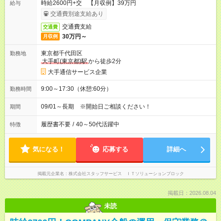
時給2600円+交 【月収例】39万円
給与
交通費別途支給あり
交通費支給
交通費
30万円～
月収例
東京都千代田区
勤務地
大手町(東京都)駅
から徒歩2分
大手通信サービス企業
9:00～17:30（休憩:60分）
勤務時間
09/01～長期 ※開始日ご相談ください！
期間
履歴書不要
/
40～50代活躍中
特徴
気になる！
応募する
詳細へ
掲載元企業名
株式会社スタッフサービス ＩＴソリューションブロック
掲載日：2026.08.04
未読