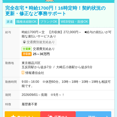
完全在宅＊時給1700円！16時定時！契約状況の
更新・修正など事務サポート
派遣
職種未経験OK
ブランクOK
WEB登録・面接OK
時給1700円＋交 【月収例】272,000円～ ■給与の前払いが可
給与
能な速払いサービスあり
交通費別途支給あり
交通費支給あり
交通費
25～30万円
月収例
東京都品川区
勤務地
五反田駅から徒歩7分
/
大崎広小路駅から徒歩5分
情報通信会社
9:00～16:00 ※休憩60分。10時～18時・10時～19時も相談可
勤務時間
能です。
2026/09/01～長期 ※9月～！
期間
履歴書不要
特徴