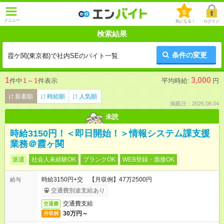
0
メニュー
気になる！
ログイン
検索結果
条件の変更
霞ケ関(東京都)で社内SEのバイト一覧
1
3,000
件中
1
～
1
件表示
平均時給:
円
新着順
時給順
人気順
掲載日：2026.08.04
未読
時給3150円！＜即日開始！＞情報システム課支援
業務＠霞ヶ関
派遣
社会人未経験OK
ブランクOK
WEB登録・面接OK
時給3150円+交 【月収例】47万2500円
給与
交通費別途支給あり
交通費支給
交通費
30万円～
月収例