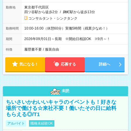
東京都千代田区
勤務地
四ツ谷駅から徒歩2分
/
麹町駅から徒歩13分
コンサルタント・シンクタンク
10:00-16:00（休憩60分）実働5時間（残業少なめ！）
勤務時間
2026年09月01日～長期 ※開始日相談OK ※9月～！
期間
履歴書不要
/
服装自由
特徴
気になる！
応募する
詳細へ
未読
ちいさいかわいいキャラのイベントも！好きな
場所で働ける☆来社不要！働いたその日に給料
もらえる◎/T1
アルバイト
職種未経験OK