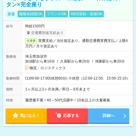
タン×完全座り
派遣
職種未経験OK
ブランクOK
WEB登録・面接OK
時給1500円
給与
交通費別途支給あり
実費支給／当社規定あり。通勤交通費実費支払／上限4
交通費
万円／月※規定あり
埼玉県加須市
勤務地
加須駅から車10分
/
久喜駅から車20分
/
鴻巣駅から車20分
物流・ロジスティクス
(1)09:00-17:00(休憩60分) ※休憩（12:00-12:50、15:00-15:10）
勤務時間
1ヶ月以上3ヶ月未満／即日～9月末まで
期間
履歴書不要
/
40～50代活躍中
/
10名以上の大量募集
特徴
気になる！
応募する
詳細へ