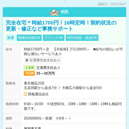
掲載日：2026.08.07
未読
完全在宅＊時給1700円！16時定時！契約状況の
更新・修正など事務サポート
派遣
職種未経験OK
ブランクOK
WEB登録・面接OK
時給1700円＋交 【月収例】272,000円～ ■給与の前払いが可
給与
能な速払いサービスあり
交通費別途支給あり
交通費支給あり
交通費
25～30万円
月収例
東京都品川区
勤務地
五反田駅から徒歩7分
/
大崎広小路駅から徒歩5分
情報通信会社
9:00～16:00 ※休憩60分。10時～18時・10時～19時も相談可
勤務時間
能です。
2026/09/01～長期 ※9月～！
期間
履歴書不要
特徴