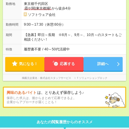
東京都千代田区
勤務地
霞ケ関(東京都)駅
から徒歩4分
ソフトウェア会社
9:00～17:30（休憩:60分）
勤務時間
【急募】即日～長期 ※8月～、9月～、10月～のスタートもご
期間
相談ください！
履歴書不要
/
40～50代活躍中
特徴
気になる！
応募する
詳細へ
掲載元企業名
株式会社スタッフサービス ＩＴソリューションブロック
興味のあるバイト
は、とりあえず保存しよう♪
保存した求人は、後からまとめて応募できるよ。
企業からアプローチが届くことも！
あなたの閲覧履歴からのオススメ