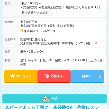
日給13,000円～
給与
＋交通費支給 ★交通費全額支給！ ┗案件により規定あり ★日払
いOK！（規定あり） ┗働いたその日に現金GET♪ お仕事後はコ
交通費別途支給あり
ンビニATMから 日払い分を引き落とせます！ 【試用期間】試
用期間なし
東京都町田市
勤務地
東京都町田市原町田（最寄り駅：町田駅）
株式会社ワンベルウッズ
勤務時間は指定なし
勤務時間
変形労働時間制 想定労働時間160時間/月 【シフト例】 ・8：00
～21：00
単発・1日のみOK
期間
週1日からOK / 日払いOK / 副業・WワークOK / 10名以上の大量
特徴
募集
気になる！
応募する
詳細へ
未読
スピードよりも丁寧に！未経験OK！作業はカン