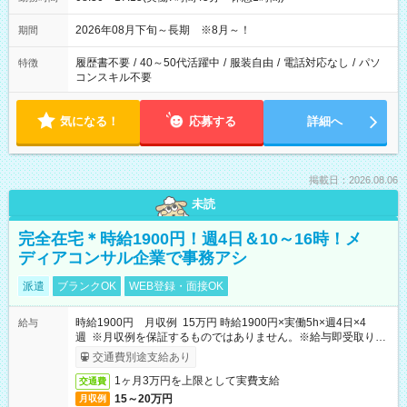
2026年08月下旬～長期 ※8月～！
期間
履歴書不要
/
40～50代活躍中
/
服装自由
/
電話対応なし
/
パソ
特徴
コンスキル不要
気になる！
応募する
詳細へ
掲載日：2026.08.06
未読
完全在宅＊時給1900円！週4日＆10～16時！メ
ディアコンサル企業で事務アシ
派遣
ブランクOK
WEB登録・面接OK
時給1900円 月収例 15万円 時給1900円×実働5h×週4日×4
給与
週 ※月収例を保証するものではありません。※給与即受取りサ
ービス利用可（利用条件有）
交通費別途支給あり
1ヶ月3万円を上限として実費支給
交通費
15～20万円
月収例