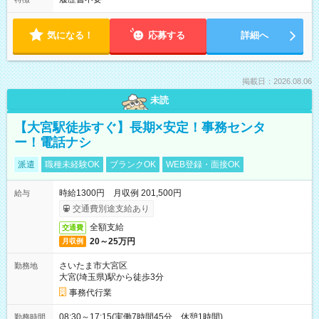
気になる！
応募する
詳細へ
掲載日：2026.08.06
未読
【大宮駅徒歩すぐ】長期×安定！事務センタ
ー！電話ナシ
派遣
職種未経験OK
ブランクOK
WEB登録・面接OK
時給1300円 月収例 201,500円
給与
交通費別途支給あり
全額支給
交通費
20～25万円
月収例
さいたま市大宮区
勤務地
大宮(埼玉県)駅から徒歩3分
事務代行業
08:30～17:15(実働7時間45分 休憩1時間)
勤務時間