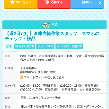
気になる！
応募する
詳細へ
未読
【週2日だけ】倉庫内軽作業スタッフ スマホの
チェック・検品
派遣
職種未経験OK
ブランクOK
WEB登録・面接OK
時給1400円 ※実働8時間を超える勤務、22時～翌5時勤務の場
給与
合25％割増：時給1750円
千葉県船橋市
勤務地
南船橋駅から徒歩10分程度
スマートフォンを取り扱う倉庫
(1)9:00～18:00（実働8時間） (2)10:00～18:00（実働7時間）
勤務時間
(3)10:00～17:00（実働6時間） ※時間帯選べます ※休憩60分
長期 2026年9月スタート予定
期間
日払いOK
/
履歴書不要
/
40～50代活躍中
/
副業・WワークOK
/
特徴