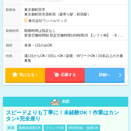
ンビニATMから 日払い分を引き落とせます！ 【試用期間】試
用期間なし
東京都町田市
勤務地
東京都町田市原町田（最寄り駅：町田駅）
株式会社ワンベルウッズ
勤務時間は指定なし
勤務時間
変形労働時間制 想定労働時間160時間/月 【シフト例】 ・8：00
～21：00
単発・1日のみOK
期間
週1日からOK / 日払いOK / 副業・WワークOK / 10名以上の大量
特徴
募集
気になる！
応募する
詳細へ
未読
スピードよりも丁寧に！未経験OK！作業はカン
タン×完全座り
派遣
職種未経験OK
ブランクOK
WEB登録・面接OK