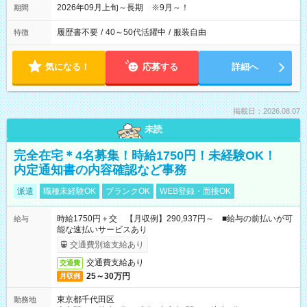
2026年09月上旬～長期 ※9月～！
期間
履歴書不要
/
40～50代活躍中
/
服装自由
特徴
気になる！
応募する
詳細へ
掲載日：2026.08.07
未読
完全在宅＊4名募集！時給1750円！未経験OK！
内定通知書の内容確認など事務
派遣
職種未経験OK
ブランクOK
WEB登録・面接OK
時給1750円＋交 【月収例】290,937円～ ■給与の前払いが可
給与
能な速払いサービスあり
交通費別途支給あり
交通費支給あり
交通費
25～30万円
月収例
東京都千代田区
勤務地