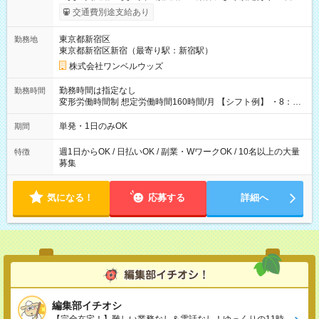
いOK！（規定あり） ┗働いたその日に現金GET♪ お仕事後はコ
交通費別途支給あり
ンビニATMから 日払い分を引き落とせます！ 【試用期間】試
用期間なし
東京都新宿区
勤務地
東京都新宿区新宿（最寄り駅：新宿駅）
株式会社ワンベルウッズ
勤務時間は指定なし
勤務時間
変形労働時間制 想定労働時間160時間/月 【シフト例】 ・8：00
～21：00
単発・1日のみOK
期間
週1日からOK / 日払いOK / 副業・WワークOK / 10名以上の大量
特徴
募集
気になる！
応募する
詳細へ
編集部イチオシ