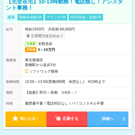
【完全在宅】10-13時勤務！電話無し！アシスタ
ント事務！
派遣
職種未経験OK
ブランクOK
WEB登録・面接OK
時給1650円 月収例 99,000円
給与
交通費別途支給あり
全額支給
交通費
5～10万円
月収例
東京都港区
勤務地
新橋駅から徒歩2分
ソフトウェア開発
10:00～13:00(実働3時間 休憩なし) #15時まで
勤務時間
【急募】即日～長期 ※8月～！
期間
履歴書不要
/
電話対応なし
/
パソコンスキル不要
特徴
気になる！
応募する
詳細へ