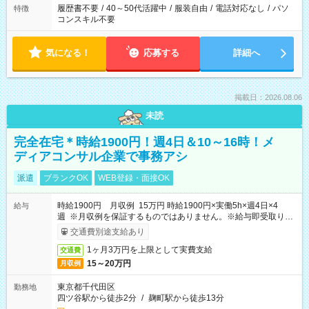
履歴書不要
/
40～50代活躍中
/
服装自由
/
電話対応なし
/
パソ
特徴
コンスキル不要
気になる！
応募する
詳細へ
掲載日：2026.08.06
未読
完全在宅＊時給1900円！週4日＆10～16時！メ
ディアコンサル企業で事務アシ
派遣
ブランクOK
WEB登録・面接OK
時給1900円 月収例 15万円 時給1900円×実働5h×週4日×4
給与
週 ※月収例を保証するものではありません。※給与即受取りサ
ービス利用可（利用条件有）
交通費別途支給あり
1ヶ月3万円を上限として実費支給
交通費
15～20万円
月収例
東京都千代田区
勤務地
四ツ谷駅から徒歩2分
/
麹町駅から徒歩13分