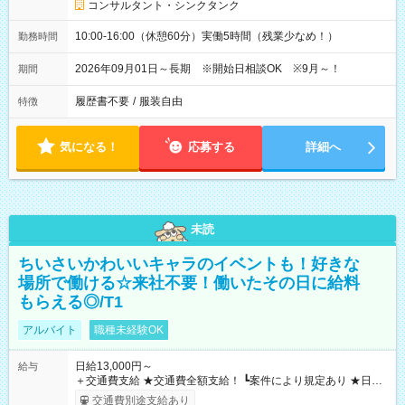
コンサルタント・シンクタンク
10:00-16:00（休憩60分）実働5時間（残業少なめ！）
勤務時間
2026年09月01日～長期 ※開始日相談OK ※9月～！
期間
履歴書不要
/
服装自由
特徴
気になる！
応募する
詳細へ
未読
ちいさいかわいいキャラのイベントも！好きな
場所で働ける☆来社不要！働いたその日に給料
もらえる◎/T1
アルバイト
職種未経験OK
日給13,000円～
給与
＋交通費支給 ★交通費全額支給！ ┗案件により規定あり ★日払
いOK！（規定あり） ┗働いたその日に現金GET♪ お仕事後はコ
交通費別途支給あり