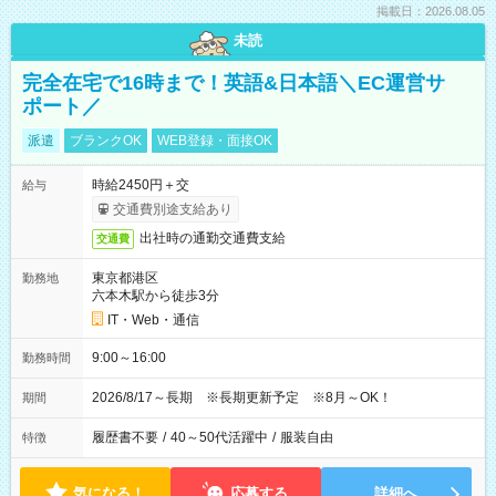
掲載日：2026.08.05
未読
完全在宅で16時まで！英語&日本語＼EC運営サ
ポート／
派遣
ブランクOK
WEB登録・面接OK
時給2450円＋交
給与
交通費別途支給あり
出社時の通勤交通費支給
交通費
東京都港区
勤務地
六本木駅から徒歩3分
IT・Web・通信
9:00～16:00
勤務時間
2026/8/17～長期 ※長期更新予定 ※8月～OK！
期間
履歴書不要
/
40～50代活躍中
/
服装自由
特徴
気になる！
応募する
詳細へ