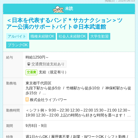
掲載日：2026.08.03
未読
＜日本を代表するバンド＊サカナクション＞ツ
アー公演のサポートバイト＠日本武道館
アルバイト
職種未経験OK
社会人未経験OK
大学生歓迎
ブランクOK
時給1250円～
給与
交通費別途支給あり
支給（規定有り）
交通費
東京都千代田区
勤務地
九段下駅から徒歩5分
/
竹橋駅から徒歩10分
/
神保町駅から徒
歩15分
/
…
株式会社ライブパワー
＜シフト例＞ 9:00～22:30 12:30～22:00 15:30～21:00 12:30～
勤務時間
19:00 12:30～22:00 上記の時間から好きな時間を選べます！ ※
時間は変更となる可能性があります
9月8日・9日
期間
週1日からOK
/
履歴書不要
/
副業・WワークOK
/
シフト勤務
/
特徴