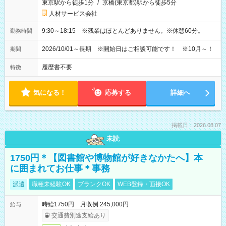
東京駅から徒歩1分
/
京橋(東京都)駅から徒歩5分
人材サービス会社
9:30～18:15 ※残業はほとんどありません。※休憩60分。
勤務時間
2026/10/01～長期 ※開始日はご相談可能です！ ※10月～！
期間
履歴書不要
特徴
気になる！
応募する
詳細へ
掲載日：2026.08.07
未読
1750円＊【図書館や博物館が好きなかたへ】本
に囲まれてお仕事＊事務
派遣
職種未経験OK
ブランクOK
WEB登録・面接OK
時給1750円 月収例 245,000円
給与
交通費別途支給あり