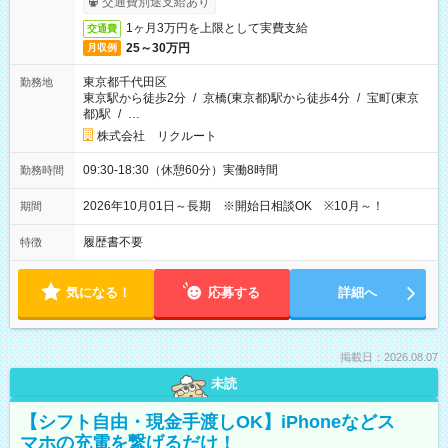
交通費別途支給あり
1ヶ月3万円を上限として実費支給
交通費
25～30万円
月収例
東京都千代田区
勤務地
東京駅から徒歩2分
/
京橋(東京都)駅から徒歩4分
/
宝町(東京
都)駅
/
…
株式会社 リクルート
09:30-18:30（休憩60分）実働8時間
勤務時間
2026年10月01日～長期 ※開始日相談OK ※10月～！
期間
履歴書不要
特徴
気になる！
応募する
詳細へ
掲載日：2026.08.07
未読
【シフト自由・現金手渡しOK】iPhoneなどス
マホの充電を繋げるだけ！