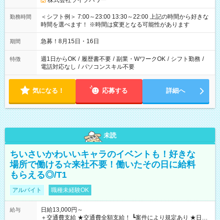
株式会社ライブパワー
＜シフト例＞ 7:00～23:00 13:30～22:00 上記の時間から好きな
勤務時間
時間を選べます！ ※時間は変更となる可能性があります
急募！8月15日・16日
期間
週1日からOK
/
履歴書不要
/
副業・WワークOK
/
シフト勤務
/
特徴
電話対応なし
/
パソコンスキル不要
気になる！
応募する
詳細へ
未読
ちいさいかわいいキャラのイベントも！好きな
場所で働ける☆来社不要！働いたその日に給料
もらえる◎/T1
アルバイト
職種未経験OK
日給13,000円～
給与
＋交通費支給 ★交通費全額支給！ ┗案件により規定あり ★日払