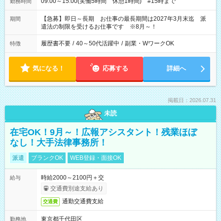
09:00～15:00(実働5時間 休憩1時間) #15時まで
勤務時間
【急募】即日～長期 お仕事の最長期間は2027年3月末迄 派
期間
遣法の制限を受けるお仕事です ※8月～！
履歴書不要
/
40～50代活躍中
/
副業・WワークOK
特徴
気になる！
応募する
詳細へ
掲載日：2026.07.31
未読
在宅OK！9月～！広報アシスタント！残業ほぼ
なし！大手法律事務所！
派遣
ブランクOK
WEB登録・面接OK
時給2000～2100円＋交
給与
交通費別途支給あり
通勤交通費支給
交通費
東京都千代田区
勤務地