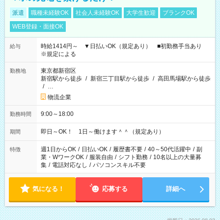
派遣
職種未経験OK
社会人未経験OK
大学生歓迎
ブランクOK
WEB登録・面接OK
時給1414円～ ▼日払いOK（規定あり） ■初勤務手当あり
給与
※規定による
東京都新宿区
勤務地
新宿駅から徒歩
/
新宿三丁目駅から徒歩
/
高田馬場駅から徒歩
/
…
物流企業
9:00～18:00
勤務時間
即日～OK！ 1日～働けます＾＾（規定あり）
期間
週1日からOK
/
日払いOK
/
履歴書不要
/
40～50代活躍中
/
副
特徴
業・WワークOK
/
服装自由
/
シフト勤務
/
10名以上の大量募
集
/
電話対応なし
/
パソコンスキル不要
気になる！
応募する
詳細へ