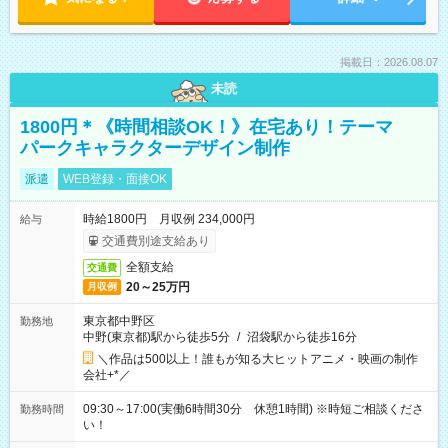
掲載日：2026.08.07
未読
1800円＊《時間相談OK！》在宅あり！テーマ
パークキャラクターデザイン制作
派遣
WEB登録・面接OK
時給1800円 月収例 234,000円
給与
交通費別途支給あり
全額支給
交通費
20～25万円
月収例
東京都中野区
勤務地
中野(東京都)駅から徒歩5分
/
沼袋駅から徒歩16分
＼作品は500以上！誰もが知る大ヒットアニメ・映画の制作
会社+*／
09:30～17:00(実働6時間30分 休憩1時間) ※時短ご相談くださ
勤務時間
い！