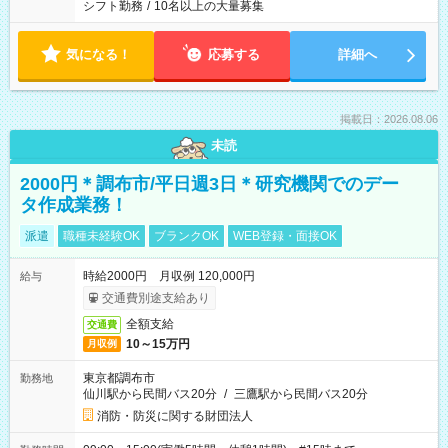
シフト勤務
/
10名以上の大量募集
気になる！
応募する
詳細へ
掲載日：2026.08.06
未読
2000円＊調布市/平日週3日＊研究機関でのデー
タ作成業務！
派遣
職種未経験OK
ブランクOK
WEB登録・面接OK
時給2000円 月収例 120,000円
給与
交通費別途支給あり
全額支給
交通費
10～15万円
月収例
東京都調布市
勤務地
仙川駅から民間バス20分
/
三鷹駅から民間バス20分
消防・防災に関する財団法人