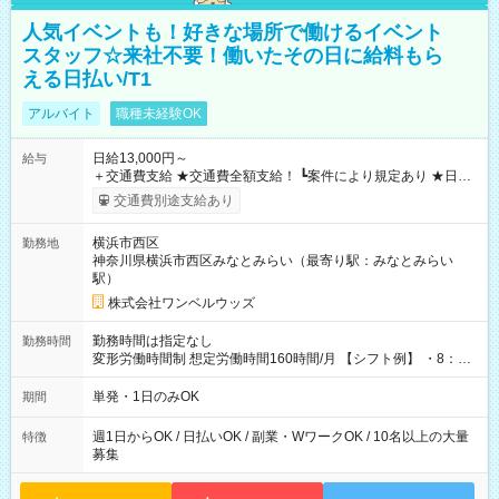
人気イベントも！好きな場所で働けるイベント
スタッフ☆来社不要！働いたその日に給料もら
える日払い/T1
アルバイト
職種未経験OK
日給13,000円～
給与
＋交通費支給 ★交通費全額支給！ ┗案件により規定あり ★日払
いOK！（規定あり） ┗働いたその日に現金GET♪ お仕事後はコ
交通費別途支給あり
ンビニATMから 日払い分を引き落とせます！ 【試用期間】試
用期間なし
横浜市西区
勤務地
神奈川県横浜市西区みなとみらい（最寄り駅：みなとみらい
駅）
株式会社ワンベルウッズ
勤務時間は指定なし
勤務時間
変形労働時間制 想定労働時間160時間/月 【シフト例】 ・8：00
～21：00
単発・1日のみOK
期間
週1日からOK / 日払いOK / 副業・WワークOK / 10名以上の大量
特徴
募集