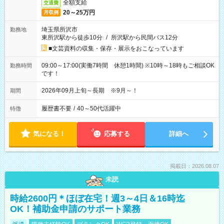
全額支給
交通費
20～25万円
月収例
埼玉県所沢市
勤務地
東所沢駅から徒歩10分
/
所沢駅から民間バス12分
■文芸資料の収集・保存・展示をおこなっています
09:00～17:00(実働7時間 休憩1時間) ※10時～18時もご相談OK
勤務時間
です！
2026年09月上旬～長期 ※9月～！
期間
履歴書不要
/
40～50代活躍中
特徴
気になる！
応募する
詳細へ
掲載日：2026.08.07
未読
時給2600円＊ほぼ在宅！週3～4日＆16時迄
OK！補助金申請のサポート業務