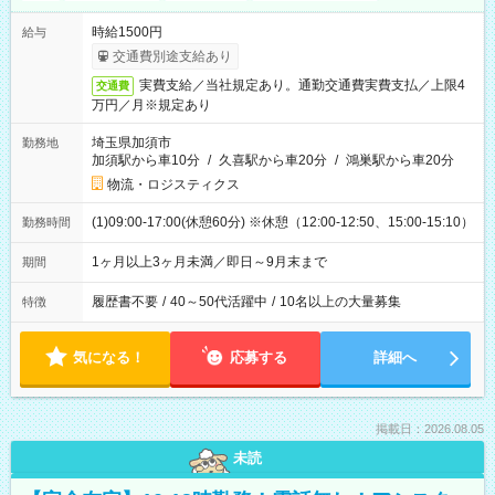
時給1500円
給与
交通費別途支給あり
実費支給／当社規定あり。通勤交通費実費支払／上限4
交通費
万円／月※規定あり
埼玉県加須市
勤務地
加須駅から車10分
/
久喜駅から車20分
/
鴻巣駅から車20分
物流・ロジスティクス
(1)09:00-17:00(休憩60分) ※休憩（12:00-12:50、15:00-15:10）
勤務時間
1ヶ月以上3ヶ月未満／即日～9月末まで
期間
履歴書不要
/
40～50代活躍中
/
10名以上の大量募集
特徴
気になる！
応募する
詳細へ
掲載日：2026.08.05
未読