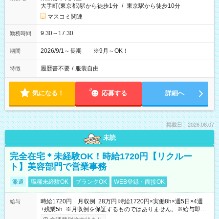
大手町(東京都)駅から徒歩1分
/
東京駅から徒歩10分
マスコミ関連
9:30～17:30
勤務時間
2026/9/1～長期 ※9月～OK！
期間
履歴書不要
/
服装自由
特徴
気になる！
応募する
詳細へ
掲載日：2026.08.07
未読
完全在宅＊未経験OK！時給1720円【リクルー
ト】美容部門で営業事務
派遣
職種未経験OK
ブランクOK
WEB登録・面接OK
時給1720円 月収例 28万円 時給1720円×実働8h×週5日×4週
給与
+残業5h ※月収例を保証するものではありません。※給与即受
取りサービス利用可（利用条件有）