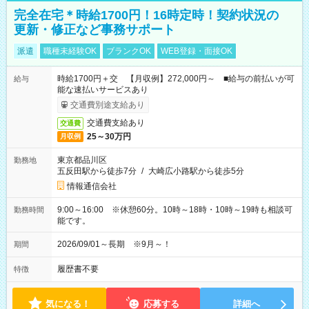
完全在宅＊時給1700円！16時定時！契約状況の
更新・修正など事務サポート
派遣
職種未経験OK
ブランクOK
WEB登録・面接OK
時給1700円＋交 【月収例】272,000円～ ■給与の前払いが可
給与
能な速払いサービスあり
交通費別途支給あり
交通費支給あり
交通費
25～30万円
月収例
東京都品川区
勤務地
五反田駅から徒歩7分
/
大崎広小路駅から徒歩5分
情報通信会社
9:00～16:00 ※休憩60分。10時～18時・10時～19時も相談可
勤務時間
能です。
2026/09/01～長期 ※9月～！
期間
履歴書不要
特徴
気になる！
応募する
詳細へ