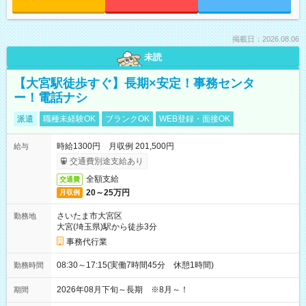
掲載日：2026.08.06
未読
【大宮駅徒歩すぐ】長期×安定！事務センタ
ー！電話ナシ
派遣
職種未経験OK
ブランクOK
WEB登録・面接OK
時給1300円 月収例 201,500円
給与
交通費別途支給あり
全額支給
交通費
20～25万円
月収例
さいたま市大宮区
勤務地
大宮(埼玉県)駅から徒歩3分
事務代行業
08:30～17:15(実働7時間45分 休憩1時間)
勤務時間
2026年08月下旬～長期 ※8月～！
期間