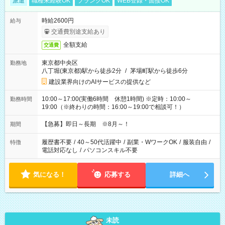
派遣
職種未経験OK
ブランクOK
WEB登録・面接OK
時給2600円
給与
交通費別途支給あり
全額支給
交通費
東京都中央区
勤務地
八丁堀(東京都)駅から徒歩2分
/
茅場町駅から徒歩6分
建設業界向けのAIサービスの提供など
10:00～17:00(実働6時間 休憩1時間) ※定時：10:00～
勤務時間
19:00（※終わりの時間：16:00～19:00で相談可！）
【急募】即日～長期 ※8月～！
期間
履歴書不要
/
40～50代活躍中
/
副業・WワークOK
/
服装自由
/
特徴
電話対応なし
/
パソコンスキル不要
気になる！
応募する
詳細へ
未読