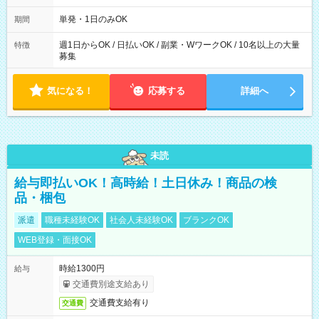
～21：00
単発・1日のみOK
期間
週1日からOK / 日払いOK / 副業・WワークOK / 10名以上の大量
特徴
募集
気になる！
応募する
詳細へ
未読
給与即払いOK！高時給！土日休み！商品の検
品・梱包
派遣
職種未経験OK
社会人未経験OK
ブランクOK
WEB登録・面接OK
時給1300円
給与
交通費別途支給あり
交通費支給有り
交通費