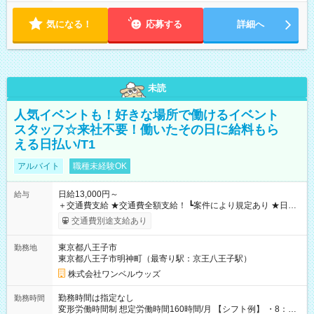
気になる！
応募する
詳細へ
未読
人気イベントも！好きな場所で働けるイベント
スタッフ☆来社不要！働いたその日に給料もら
える日払い/T1
アルバイト
職種未経験OK
日給13,000円～
給与
＋交通費支給 ★交通費全額支給！ ┗案件により規定あり ★日払
いOK！（規定あり） ┗働いたその日に現金GET♪ お仕事後はコ
交通費別途支給あり
ンビニATMから 日払い分を引き落とせます！ 【試用期間】試
用期間なし
東京都八王子市
勤務地
東京都八王子市明神町（最寄り駅：京王八王子駅）
株式会社ワンベルウッズ
勤務時間は指定なし
勤務時間
変形労働時間制 想定労働時間160時間/月 【シフト例】 ・8：00