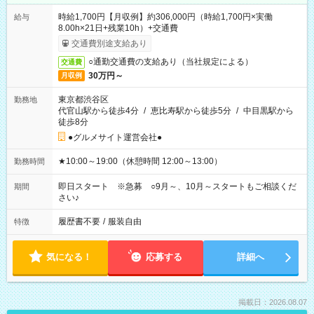
時給1,700円【月収例】約306,000円（時給1,700円×実働
給与
8.00h×21日+残業10h）+交通費
交通費別途支給あり
○通勤交通費の支給あり（当社規定による）
交通費
30万円～
月収例
東京都渋谷区
勤務地
代官山駅から徒歩4分
/
恵比寿駅から徒歩5分
/
中目黒駅から
徒歩8分
●グルメサイト運営会社●
★10:00～19:00（休憩時間 12:00～13:00）
勤務時間
即日スタート ※急募 ○9月～、10月～スタートもご相談くだ
期間
さい♪
履歴書不要
/
服装自由
特徴
気になる！
応募する
詳細へ
掲載日：2026.08.07