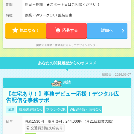
即日～長期 ★スタート日はご相談ください！
期間
副業・WワークOK
/
服装自由
特徴
気になる！
応募する
詳細へ
掲載元企業名
株式会社キャリアデザインセンター
あなたの閲覧履歴からのオススメ
掲載日：2026.08.07
未読
【在宅あり！】事務デビュー応援！デジタル広
告配信を事務サポ
派遣
職種未経験OK
ブランクOK
WEB登録・面接OK
時給1530円 ※月収例：244,000円（月21日就業の際）
給与
交通費別途支給あり