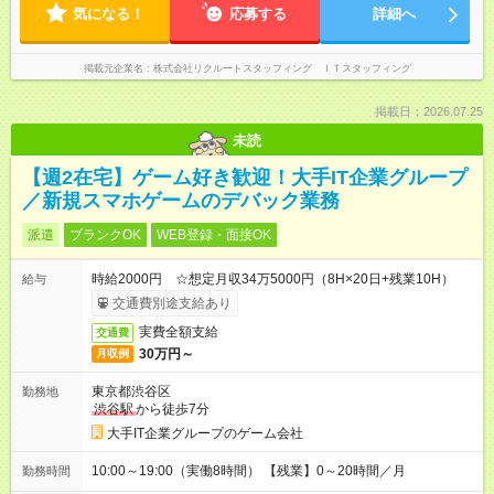
気になる！
応募する
詳細へ
掲載元企業名
株式会社リクルートスタッフィング ＩＴスタッフィング
掲載日：2026.07.25
未読
【週2在宅】ゲーム好き歓迎！大手IT企業グループ
／新規スマホゲームのデバック業務
派遣
ブランクOK
WEB登録・面接OK
時給2000円 ☆想定月収34万5000円（8H×20日+残業10H）
給与
交通費別途支給あり
実費全額支給
交通費
30万円～
月収例
東京都渋谷区
勤務地
渋谷駅
から徒歩7分
大手IT企業グループのゲーム会社
10:00～19:00（実働8時間） 【残業】0～20時間／月
勤務時間