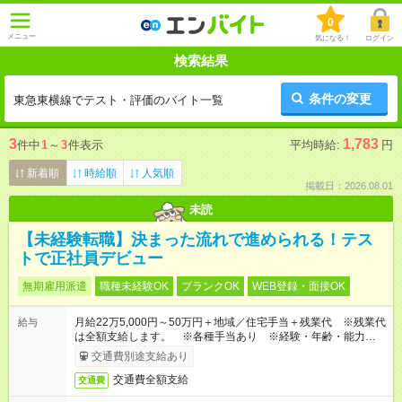
0
メニュー
気になる！
ログイン
検索結果
条件の変更
東急東横線でテスト・評価のバイト一覧
3
1,783
件中
1
～
3
件表示
平均時給:
円
新着順
時給順
人気順
掲載日：2026.08.01
未読
【未経験転職】決まった流れで進められる！テス
トで正社員デビュー
無期雇用派遣
職種未経験OK
ブランクOK
WEB登録・面接OK
月給22万5,000円～50万円＋地域／住宅手当＋残業代 ※残業代
給与
は全額支給します。 ※各種手当あり ※経験・年齢・能力等を
考慮して加給・優遇します。
交通費別途支給あり
交通費全額支給
交通費