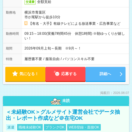
全額支給
交通費
横浜市青葉区
勤務地
市が尾駅から徒歩10分
【有名・大手】有線テレビによる放送事業・広告事業など
09:15～18:00(実働7時間45分 休憩1時間) ※朝ゆっくりが嬉し
勤務時間
い！
2026年09月上旬～長期 ※9月～！
期間
履歴書不要
/
服装自由
/
パソコンスキル不要
特徴
気になる！
応募する
詳細へ
掲載日：2026.08.07
未読
＜未経験OK＞グルメサイト運営会社でデータ抽
出・レポート作成など＠在宅OK
派遣
職種未経験OK
ブランクOK
WEB登録・面接OK