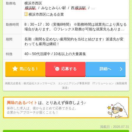
横浜市西区
勤務地
横浜駅
/
みなとみらい駅
/
西
横浜駅
/
…
横浜市西区にある企業
8：30～17：30（実働8時間） ※勤務時間は就業先により異なる
勤務時間
場合があります。 ◎フレックス勤務が可能な就業先もありま
す。 ◎今よりもさらに働きやすい環境をつくるべく、 働き方
改革に全社をあげて取り組んでいます。
長期（期間を定めない雇用契約を当社と結びます）派遣先が変
期間
わっても雇用は継続！
40～50代活躍中
/
10名以上の大量募集
特徴
気になる！
応募する
詳細へ
掲載元企業名
株式会社スタッフサービス エンジニアリング事業本部 ITソリューション（無期雇用
派遣）
興味のあるバイト
は、とりあえず保存しよう♪
保存した求人は、後からまとめて応募できるよ。
企業からアプローチが届くことも！
掲載日：2026.07.31