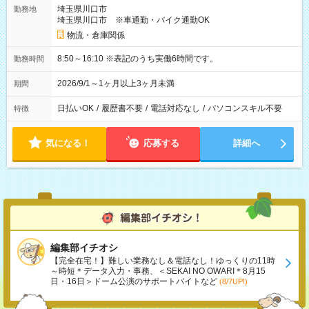
埼玉県川口市
勤務地
埼玉県川口市 ※車通勤・バイク通勤OK
物流・倉庫関係
8:50～16:10 ※表記のうち実働6時間です。
勤務時間
2026/9/1～1ヶ月以上3ヶ月未満
期間
日払いOK
/
履歴書不要
/
電話対応なし
/
パソコンスキル不要
特徴
気になる！
応募する
詳細へ
編集部イチオシ
【完全在宅！】難しい業務なし＆電話なし！ゆっくりの11時
～時短＊データ入力・事務、＜SEKAI NO OWARI＊8月15
日・16日＞ドーム公演のサポートバイトなど
(8/7UP!)