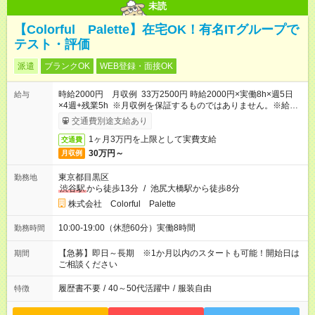
未読
【Colorful Palette】在宅OK！有名ITグループで
テスト・評価
派遣
ブランクOK
WEB登録・面接OK
時給2000円 月収例 33万2500円 時給2000円×実働8h×週5日
給与
×4週+残業5h ※月収例を保証するものではありません。※給与
即受取りサービス利用可（利用条件有）
交通費別途支給あり
1ヶ月3万円を上限として実費支給
交通費
30万円～
月収例
東京都目黒区
勤務地
渋谷駅
から徒歩13分
/
池尻大橋駅から徒歩8分
株式会社 Colorful Palette
10:00-19:00（休憩60分）実働8時間
勤務時間
【急募】即日～長期 ※1か月以内のスタートも可能！開始日は
期間
ご相談ください
履歴書不要
/
40～50代活躍中
/
服装自由
特徴