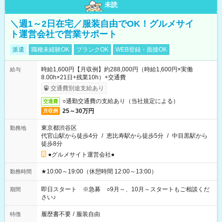
未読
＼週1～2日在宅／服装自由でOK！グルメサイ
ト運営会社で営業サポート
派遣
職種未経験OK
ブランクOK
WEB登録・面接OK
時給1,600円【月収例】約288,000円（時給1,600円×実働
給与
8.00h×21日+残業10h）+交通費
交通費別途支給あり
○通勤交通費の支給あり（当社規定による）
交通費
25～30万円
月収例
東京都渋谷区
勤務地
代官山駅から徒歩4分
/
恵比寿駅から徒歩5分
/
中目黒駅から
徒歩8分
●グルメサイト運営会社●
★10:00～19:00（休憩時間 12:00～13:00）
勤務時間
即日スタート ※急募 ○9月～、10月～スタートもご相談くだ
期間
さい♪
履歴書不要
/
服装自由
特徴