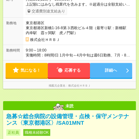
上記額にはみなし残業代を含みます。※超過分は全額支給いたし
ます。 みなし残業代 73,125円 以上／月 みなし残業時間 45時間
交通費別途支給あり
／月 ※経験・能力等を考慮の上、加給・優遇いたします。 ※試
用期間は3ヵ月で、期間中の条件に変更ありません。 【試用期
東京都港区
勤務地
間】試用期間あり 試用期間の長さ：3ヶ月 雇用形態、給与は本
東京都港区新橋1-16-8第３西欧ビル４階（最寄り駅：新橋駅
採用時と同じです。
内幸駅 霞ヶ関駅 虎ノ門駅）
株式会社ＨＲＢＪ
9:00～18:00
勤務時間
実働時間：8時間/日 1月中旬～4月中旬は週6日勤務、7月・8
月・11月は週4日勤務となります。 繁忙期にしっかり業務に取
り組んでいただく分、閑散期は勤務日数を抑え、オンオフのメ
気になる！
リハリをつけて働ける環境です。
応募する
詳細へ
掲載元企業名
株式会社ＨＲＢＪ
未読
急募☆総合病院の設備管理・点検・保守メンテナ
ンス〈東京都港区〉/SA01MNT
正社員
職種未経験OK