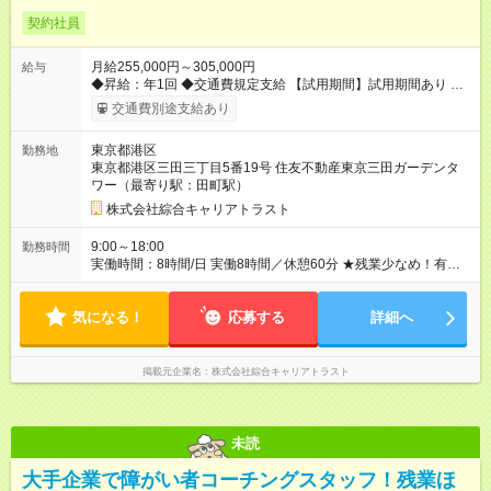
契約社員
月給255,000円～305,000円
給与
◆昇給：年1回 ◆交通費規定支給 【試用期間】試用期間あり 試用
期間の長さ：3ヶ月 雇用形態、給与は本採用時と同じです。
交通費別途支給あり
東京都港区
勤務地
東京都港区三田三丁目5番19号 住友不動産東京三田ガーデンタ
ワー（最寄り駅：田町駅）
株式会社綜合キャリアトラスト
9:00～18:00
勤務時間
実働時間：8時間/日 実働8時間／休憩60分 ★残業少なめ！有給
も基本取りやすいので、プライベートも充実♪
気になる！
応募する
詳細へ
掲載元企業名
株式会社綜合キャリアトラスト
未読
大手企業で障がい者コーチングスタッフ！残業ほ