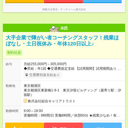
掲載元企業名
ディチャーム株式会社
未読
大手企業で障がい者コーチングスタッフ！残業ほ
ぼなし・土日祝休み・年休120日以上♪
契約社員
月給255,000円～305,000円
給与
◆昇給：年1回 ◆交通費規定支給 【試用期間】試用期間あり 試用
期間の長さ：3ヶ月 雇用形態、給与は本採用時と同じです。
交通費別途支給あり
東京都港区
勤務地
東京都港区東新橋1-9-1 東京汐留ビルディング（最寄り駅：汐
留駅）
株式会社綜合キャリアトラスト
9:00～18:00
勤務時間
実働時間：8時間/日 実働8時間／休憩60分 ★残業少なめ！有給
も基本取りやすいので、プライベートも充実♪