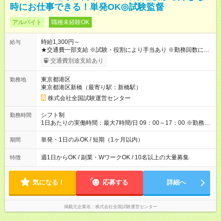
時にお仕事できる！単発OK◎試験監督
アルバイト
職種未経験OK
時給1,300円～
給与
★交通費一部支給 ※試験・役割により手当あり ※勤務回数によ
り昇給あり 【即給（前払い）オプションあり！】 希望される場
交通費別途支給あり
合、勤務から1週間ほどで給与の一部を受け取れます。 ※手数料
418円がかかります。 【過去試験日の収入例】 ・河合塾模擬試
東京都港区
勤務地
験 8:30～17:30（休憩1時間） 時給1,300円×8時間＝日収10,400
東京都港区新橋（最寄り駅：新橋駅）
円＋交通費 ※当日の役割により時給＋100円の場合あり ・国家
試験 7:00～13:30（休憩なし） 時給1,300円（役割手当＋100
株式会社全国試験運営センター
円）×6時間＝日収8,400円＋交通費 【試用期間】試用期間なし
シフト制
勤務時間
1日あたりの実働時間：最大7時間/日 09：00～17：00 ※勤務時
間は 試験により異なります。
単発・1日のみOK / 短期（1ヶ月以内）
期間
週1日からOK / 副業・WワークOK / 10名以上の大量募集
特徴
気になる！
応募する
詳細へ
掲載元企業名
株式会社全国試験運営センター