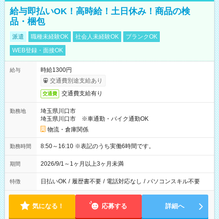
給与即払いOK！高時給！土日休み！商品の検
品・梱包
派遣
職種未経験OK
社会人未経験OK
ブランクOK
WEB登録・面接OK
時給1300円
給与
交通費別途支給あり
交通費支給有り
交通費
埼玉県川口市
勤務地
埼玉県川口市 ※車通勤・バイク通勤OK
物流・倉庫関係
8:50～16:10 ※表記のうち実働6時間です。
勤務時間
2026/9/1～1ヶ月以上3ヶ月未満
期間
日払いOK
/
履歴書不要
/
電話対応なし
/
パソコンスキル不要
特徴
気になる！
応募する
詳細へ