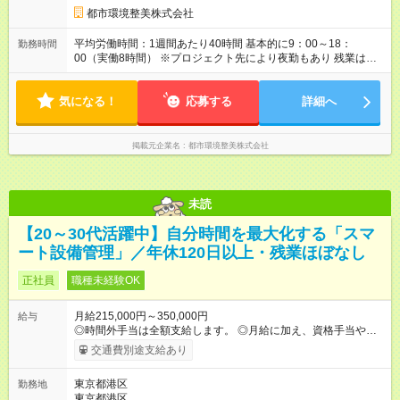
都市環境整美株式会社
平均労働時間：1週間あたり40時間 基本的に9：00～18：
勤務時間
00（実働8時間） ※プロジェクト先により夜勤もあり 残業は月
10時間以下と少なめです！ 平均労働時間：1週間あたり40時間
基本的に9：00～18：00（実働8時間） ※プロジェクト先により
気になる！
夜勤もあり 残業は月10時間以下と少なめです！
応募する
詳細へ
掲載元企業名
都市環境整美株式会社
未読
【20～30代活躍中】自分時間を最大化する「スマ
ート設備管理」／年休120日以上・残業ほぼなし
正社員
職種未経験OK
月給215,000円～350,000円
給与
◎時間外手当は全額支給します。 ◎月給に加え、資格手当や報奨
金制度、家賃補助制度などもあります。 【試用期間】試用期間
交通費別途支給あり
なし
東京都港区
勤務地
東京都港区