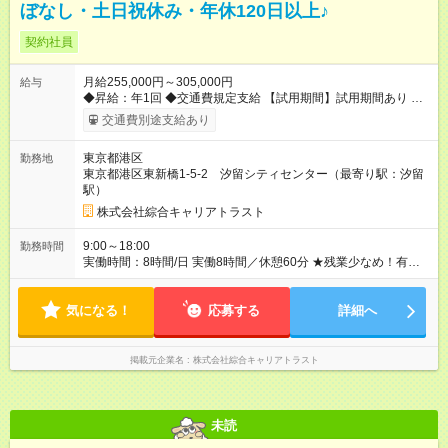
ぼなし・土日祝休み・年休120日以上♪
契約社員
月給255,000円～305,000円
給与
◆昇給：年1回 ◆交通費規定支給 【試用期間】試用期間あり 試用
期間の長さ：3ヶ月 雇用形態、給与は本採用時と同じです。
交通費別途支給あり
東京都港区
勤務地
東京都港区東新橋1-5-2 汐留シティセンター（最寄り駅：汐留
駅）
株式会社綜合キャリアトラスト
9:00～18:00
勤務時間
実働時間：8時間/日 実働8時間／休憩60分 ★残業少なめ！有給
も基本取りやすいので、プライベートも充実♪
気になる！
応募する
詳細へ
掲載元企業名
株式会社綜合キャリアトラスト
未読