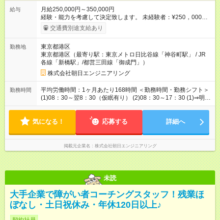
月給250,000円～350,000円
給与
経験・能力を考慮して決定致します。 未経験者：¥250，000～
経験者・有資格者：￥260，000～※第二種電気工事士等 【試用
交通費別途支給あり
期間】試用期間なし
東京都港区
勤務地
東京都港区（最寄り駅：東京メトロ日比谷線「神谷町駅」 / JR
各線「新橋駅」/都営三田線「御成門」）
株式会社朝日エンジニアリング
平均労働時間：1ヶ月あたり168時間 ＜勤務時間・勤務シフト＞
勤務時間
(1)08：30～翌8：30（仮眠有り） (2)08：30～17：30 (1)⇒明休
⇒公休⇒(2)⇒(1) ※変形労働時間制（月の総労働時間は168H以内
※超過分は別途支払） 【休憩時間】 (1)24時間の中で8時間（仮
気になる！
眠：5時間/他休憩：3時間） (2)１時間（12：00～13：00） 平均
応募する
詳細へ
労働時間：1ヶ月あたり168時間 ＜勤務時間・勤務シフト＞
(1)08：30～翌8：30（仮眠有り） (2)08：30～17：30 (1)⇒明休
⇒公休⇒(2)⇒(1) ※変形労働時間制（月の総労働時間は168H以内
掲載元企業名
株式会社朝日エンジニアリング
※超過分は別途支払） 【休憩時間】 (1)24時間の中で8時間（仮
眠：5時間/他休憩：3時間） (2)１時間（12：00～13：00）
未読
大手企業で障がい者コーチングスタッフ！残業ほ
ぼなし・土日祝休み・年休120日以上♪