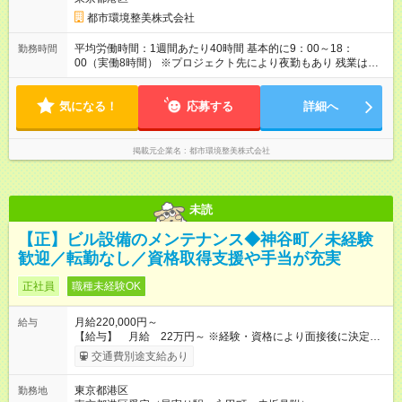
都市環境整美株式会社
平均労働時間：1週間あたり40時間 基本的に9：00～18：
勤務時間
00（実働8時間） ※プロジェクト先により夜勤もあり 残業は月
10時間以下と少なめです！ 平均労働時間：1週間あたり40時間
基本的に9：00～18：00（実働8時間） ※プロジェクト先により
気になる！
夜勤もあり 残業は月10時間以下と少なめです！
応募する
詳細へ
掲載元企業名
都市環境整美株式会社
未読
【正】ビル設備のメンテナンス◆神谷町／未経験
歓迎／転勤なし／資格取得支援や手当が充実
正社員
職種未経験OK
月給220,000円～
給与
【給与】 月給 22万円～ ※経験・資格により面接後に決定
【通勤費】 月額上限5万円 ※実費支給 （一番合理的なルート
交通費別途支給あり
での支給となります） 【給与振込】月末締め、翌月20日支払い
【試用期間】試用期間あり 試用期間の長さ：3ヶ月 雇用形態、
東京都港区
勤務地
給与は本採用時と同じです。