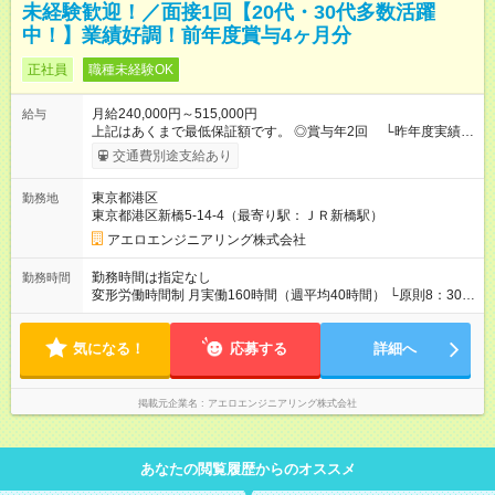
未経験歓迎！／面接1回【20代・30代多数活躍
中！】業績好調！前年度賞与4ヶ月分
正社員
職種未経験OK
月給240,000円～515,000円
給与
上記はあくまで最低保証額です。 ◎賞与年2回 └昨年度実績：
4ヶ月分支給 ◎残業代は別途支給します ★資格手当 2022年7月
交通費別途支給あり
より 対象資格を10種に拡大！ 一つの資格あたり 手当1000～
4000円毎月支給。 会社を挙げて社員の キャリアアップを バッ
東京都港区
勤務地
クアップします！ ★遠方からの応募者の方には ・住宅補助制度
東京都港区新橋5-14-4（最寄り駅：ＪＲ新橋駅）
有 └家賃半額補助 └保証金・敷金全額会社負担 ・引越し代
補助有 └一律10万円支給 【試用期間】試用期間あり 試用期間
アエロエンジニアリング株式会社
の長さ：3ヶ月 雇用形態、給与は本採用時と同じです。
勤務時間は指定なし
勤務時間
変形労働時間制 月実働160時間（週平均40時間） └原則8：30～
17：30 ◎残業ほぼなし(月10h程度) 基本は定時退社となりま
す。 ※研修を含め6ヶ月間は日勤のみ 慣れてからは夜間対応あ
気になる！
り (多くても3ヶ月～半年に1回程度)
応募する
詳細へ
掲載元企業名
アエロエンジニアリング株式会社
あなたの閲覧履歴からのオススメ