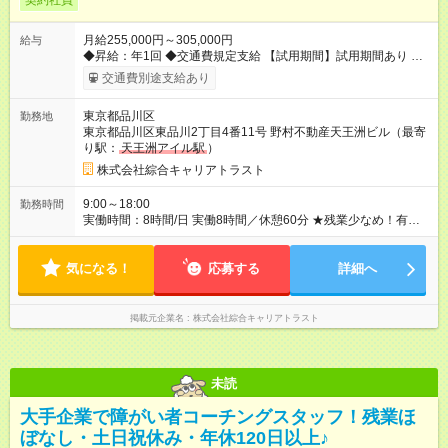
契約社員
月給255,000円～305,000円
給与
◆昇給：年1回 ◆交通費規定支給 【試用期間】試用期間あり 試用
期間の長さ：3ヶ月 雇用形態、給与は本採用時と同じです。
交通費別途支給あり
東京都品川区
勤務地
東京都品川区東品川2丁目4番11号 野村不動産天王洲ビル（最寄
り駅：
天王洲アイル駅
）
株式会社綜合キャリアトラスト
9:00～18:00
勤務時間
実働時間：8時間/日 実働8時間／休憩60分 ★残業少なめ！有給
も基本取りやすいので、プライベートも充実♪
気になる！
応募する
詳細へ
掲載元企業名
株式会社綜合キャリアトラスト
未読
大手企業で障がい者コーチングスタッフ！残業ほ
ぼなし・土日祝休み・年休120日以上♪