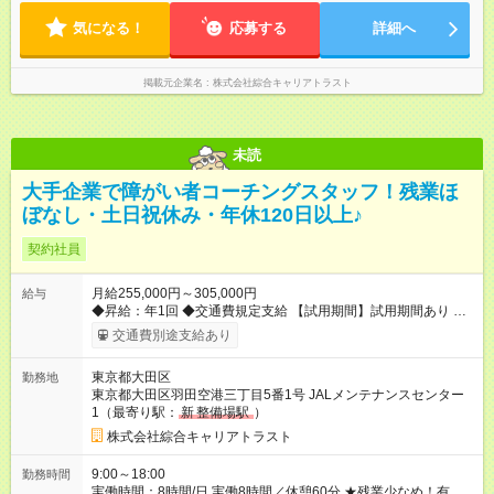
気になる！
応募する
詳細へ
掲載元企業名
株式会社綜合キャリアトラスト
未読
大手企業で障がい者コーチングスタッフ！残業ほ
ぼなし・土日祝休み・年休120日以上♪
契約社員
月給255,000円～305,000円
給与
◆昇給：年1回 ◆交通費規定支給 【試用期間】試用期間あり 試用
期間の長さ：3ヶ月 雇用形態、給与は本採用時と同じです。
交通費別途支給あり
東京都大田区
勤務地
東京都大田区羽田空港三丁目5番1号 JALメンテナンスセンター
1（最寄り駅：
新
整備場駅
）
株式会社綜合キャリアトラスト
9:00～18:00
勤務時間
実働時間：8時間/日 実働8時間／休憩60分 ★残業少なめ！有給