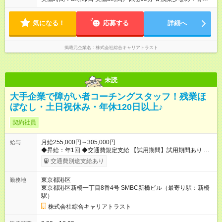
も基本取りやすいので、プライベートも充実♪
気になる！
応募する
詳細へ
掲載元企業名
株式会社綜合キャリアトラスト
未読
大手企業で障がい者コーチングスタッフ！残業ほ
ぼなし・土日祝休み・年休120日以上♪
契約社員
月給255,000円～305,000円
給与
◆昇給：年1回 ◆交通費規定支給 【試用期間】試用期間あり 試用
期間の長さ：3ヶ月 雇用形態、給与は本採用時と同じです。
交通費別途支給あり
東京都港区
勤務地
東京都港区新橋一丁目8番4号 SMBC新橋ビル（最寄り駅：新橋
駅）
株式会社綜合キャリアトラスト