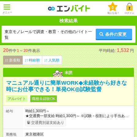
0
メニュー
気になる！
ログイン
検索結果
東京モノレールで調査・教育・その他のバイト一
条件の変更
覧
20
1,532
件中
1
～
20
件表示
平均時給:
円
新着順
時給順
人気順
未読
マニュアル通りに簡単WORK◆未経験から好きな
時にお仕事できる！単発OK◎試験監督
アルバイト
職種未経験OK
時給1,300円～
給与
★交通費一部支給 時給1,300円～ ※試験・役割により手当あり ※
勤務回数により昇給あり 【即給（前払い）オプションあり！】
交通費別途支給あり
希望される場合、勤務から1週間ほどで給与の一部を受け取れま
す。 ※手数料418円がかかります。 【過去試験日の収入例】 ・
東京都港区
勤務地
河合塾模擬試験 8:30～17:30（休憩1時間） 時給1,300円×8時間