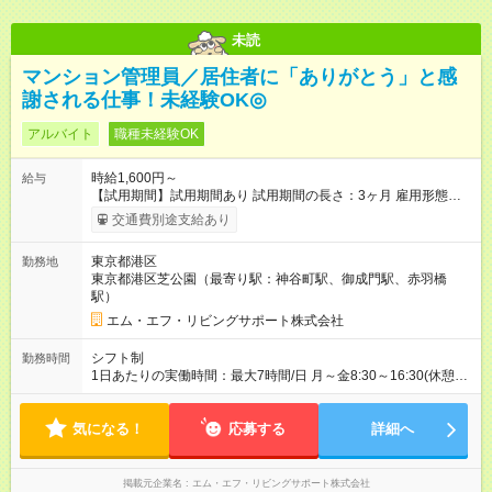
未読
マンション管理員／居住者に「ありがとう」と感
謝される仕事！未経験OK◎
アルバイト
職種未経験OK
時給1,600円～
給与
【試用期間】試用期間あり 試用期間の長さ：3ヶ月 雇用形態、
給与は本採用時と同じです。
交通費別途支給あり
東京都港区
勤務地
東京都港区芝公園（最寄り駅：神谷町駅、御成門駅、赤羽橋
駅）
エム・エフ・リビングサポート株式会社
シフト制
勤務時間
1日あたりの実働時間：最大7時間/日 月～金8:30～16:30(休憩あ
り) 土8:30～12:00(休憩あり) 勤務時間：35時間／週
気になる！
応募する
詳細へ
掲載元企業名
エム・エフ・リビングサポート株式会社