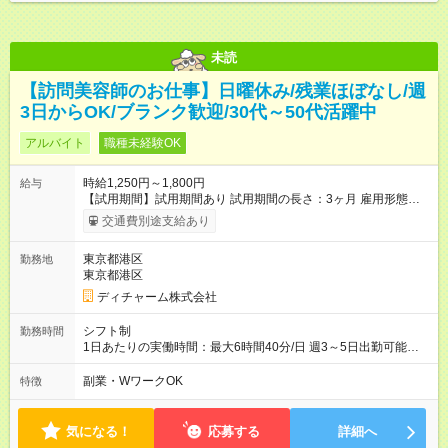
未読
【訪問美容師のお仕事】日曜休み/残業ほぼなし/週
3日からOK/ブランク歓迎/30代～50代活躍中
アルバイト
職種未経験OK
時給1,250円～1,800円
給与
【試用期間】試用期間あり 試用期間の長さ：3ヶ月 雇用形態、
給与は本採用時と同じです。
交通費別途支給あり
東京都港区
勤務地
東京都港区
ディチャーム株式会社
シフト制
勤務時間
1日あたりの実働時間：最大6時間40分/日 週3～5日出勤可能な
方 （シフト例） 9:00～16:40（休憩1時間含む） ご希望に合わせ
て勤務終了時間はご相談可能です ※勤務地により多少の前後
副業・WワークOK
特徴
有・移動時間別
気になる！
応募する
詳細へ