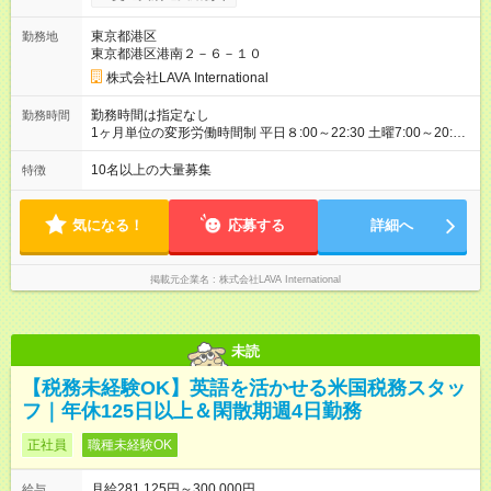
は勤務地により異なりますが、最低賃金以上を保証します。固
定残業時間は変更無。 ＜試用期間中＞ ■月給21.5万円 ※試用期
東京都港区
勤務地
間は4ヶ月間。 ※試用期間中は残業代全額支給。 ※
その他
待遇
東京都港区港南２－６－１０
の変更はございません 【月収例】 ■1年目（未経験）：月収36万
円 （基本給28万＋住宅手当5万＋インセンティブ3万） 【年収
株式会社LAVA International
例】 ■2年目（役職なし）想定：年収518万円（月収35.5万円／
賞与、インセン含む） ■3年目（店長）想定：年収564万円（月
勤務時間は指定なし
勤務時間
収39万円／賞与、インセン含む） ＼インセンティブ制度あり！
1ヶ月単位の変形労働時間制 平日８:00～22:30 土曜7:00～20:30
／ 年4回の評価で、頑張りをしっかり還元！ 特別レッスンの開
※シフト制 ※想定労働時間40時間／週 【シフト例】 早番／7:00
催や、店舗でのお客様満足度アップなど、 あなたの工夫や努力
～16:00 遅番／13:30～22:30 ※シフトは店舗の人員状況などを
10名以上の大量募集
特徴
が評価され、インセンティブとして給与にプラスされます。 ※
加味して、希望を考慮の上決定 ※固定曜日休や早番、遅番固定
ノルマはないので、ご安心ください！ 【試用期間】試用期間あ
での勤務不可 ※日曜定休（一部店舗除く）
り 試用期間の長さ：4ヶ月 ※ 雇用形態と給与に、本採用時と異
気になる！
応募する
詳細へ
なる部分があります。 雇用形態：本採用時と同じです。 給与：
月給 215,000円 ～ 215,000円
掲載元企業名
株式会社LAVA International
未読
【税務未経験OK】英語を活かせる米国税務スタッ
フ｜年休125日以上＆閑散期週4日勤務
正社員
職種未経験OK
月給281,125円～300,000円
給与