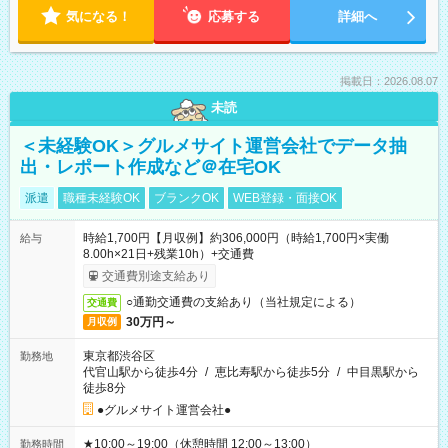
気になる！
応募する
詳細へ
掲載日：2026.08.07
未読
＜未経験OK＞グルメサイト運営会社でデータ抽
出・レポート作成など＠在宅OK
派遣
職種未経験OK
ブランクOK
WEB登録・面接OK
時給1,700円【月収例】約306,000円（時給1,700円×実働
給与
8.00h×21日+残業10h）+交通費
交通費別途支給あり
○通勤交通費の支給あり（当社規定による）
交通費
30万円～
月収例
東京都渋谷区
勤務地
代官山駅から徒歩4分
/
恵比寿駅から徒歩5分
/
中目黒駅から
徒歩8分
●グルメサイト運営会社●
★10:00～19:00（休憩時間 12:00～13:00）
勤務時間