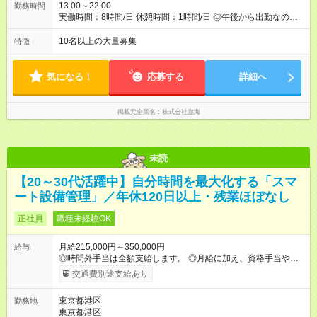
13:00～22:00
勤務時間
実働時間：8時間/日 休憩時間：1時間/日 ◎午後から出勤なの
で、通勤ラッシュのストレスとは無縁です。
10名以上の大量募集
特徴
気になる！
応募する
詳細へ
掲載元企業名
株式会社臨海
未読
【20～30代活躍中】自分時間を最大化する「スマ
ート設備管理」／年休120日以上・残業ほぼなし
正社員
職種未経験OK
月給215,000円～350,000円
給与
◎時間外手当は全額支給します。 ◎月給に加え、資格手当や報奨
金制度、家賃補助制度などもあります。 【試用期間】試用期間
交通費別途支給あり
なし
東京都港区
勤務地
東京都港区