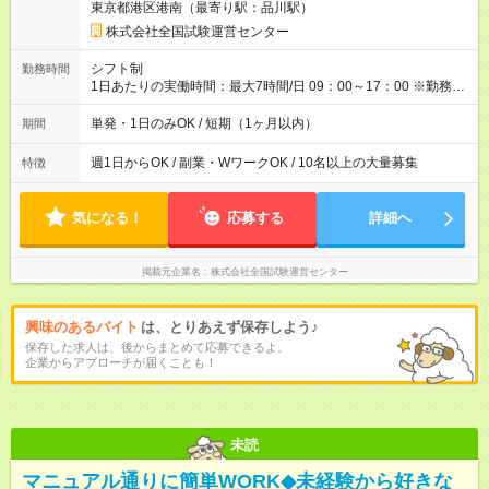
東京都港区港南（最寄り駅：品川駅）
＝日収10,400円＋交通費 ※当日の役割により時給＋100円の場
合あり ・国家試験 7:00～13:30（休憩なし） 時給1,300円（役
株式会社全国試験運営センター
割手当＋100円）×6時間＝日収8,400円＋交通費 【試用期間】試
用期間なし
シフト制
勤務時間
1日あたりの実働時間：最大7時間/日 09：00～17：00 ※勤務時
間は 試験により異なります。
単発・1日のみOK / 短期（1ヶ月以内）
期間
週1日からOK / 副業・WワークOK / 10名以上の大量募集
特徴
気になる！
応募する
詳細へ
掲載元企業名
株式会社全国試験運営センター
興味のあるバイト
は、とりあえず保存しよう♪
保存した求人は、後からまとめて応募できるよ。
企業からアプローチが届くことも！
未読
マニュアル通りに簡単WORK◆未経験から好きな