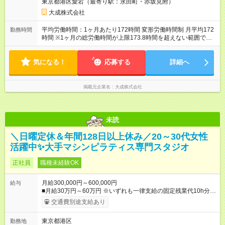
東京都港区愛宕（最寄り駅：永田町・赤坂見附）
大成株式会社
平均労働時間：1ヶ月あたり172時間 変形労働時間制 月平均172
勤務時間
時間 ※1ヶ月の総労働時間が上限173.8時間を超えない範囲であ
れば、法定労働時間である1日8時間を超えての勤務が可能とな
る制度。 ※時間外手当は別途支給いたします 勤務時間帯のシフ
気になる！
ト制 日勤：9：00～18：00（休憩1時間） 宿直：9：00～翌9：
応募する
詳細へ
00（休憩２時間・仮眠6時間） 平均労働時間：1ヶ月あたり172
時間 変形労働時間制 月平均172時間 ※1ヶ月の総労働時間が上限
173.8時間を超えない範囲であれば、法定労働時間である1日8時
掲載元企業名
大成株式会社
間を超えての勤務が可能となる制度。 ※時間外手当は別途支給
いたします 勤務時間帯のシフト制 日勤：9：00～18：00（休憩
1時間） 宿直：9：00～翌9：00（休憩２時間・仮眠6時間）
未読
＼日曜定休＆年間128日以上休み／20～30代女性
活躍中✨大手マシンピラティス専門スタジオ
正社員
職種未経験OK
月給300,000円～600,000円
給与
■月給30万円～60万円 ※いずれも一律支給の固定残業代10h分／
20，120円～を含む。超過分は別途支給。 ※月給・固定残業代
交通費別途支給あり
は勤務地により異なりますが、最低賃金以上を保証します。固
定残業時間は変更無。 ＜試用期間中＞ ■月給21.5万円 ※試用期
東京都港区
勤務地
間は4ヶ月間。 ※試用期間中は残業代全額支給。 ※
その他
待遇