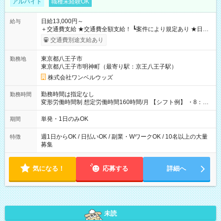
アルバイト
職種未経験OK
日給13,000円～
給与
＋交通費支給 ★交通費全額支給！ ┗案件により規定あり ★日払
いOK！（規定あり） ┗働いたその日に現金GET♪ お仕事後はコ
交通費別途支給あり
ンビニATMから 日払い分を引き落とせます！ 【試用期間】試
用期間なし
東京都八王子市
勤務地
東京都八王子市明神町（最寄り駅：京王八王子駅）
株式会社ワンベルウッズ
勤務時間は指定なし
勤務時間
変形労働時間制 想定労働時間160時間/月 【シフト例】 ・8：00
～21：00
単発・1日のみOK
期間
週1日からOK / 日払いOK / 副業・WワークOK / 10名以上の大量
特徴
募集
気になる！
応募する
詳細へ
未読