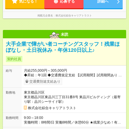
気になる！
応募する
詳細へ
掲載元企業名
株式会社綜合キャリアトラスト
未読
大手企業で障がい者コーチングスタッフ！残業ほ
ぼなし・土日祝休み・年休120日以上♪
契約社員
月給255,000円～305,000円
給与
◆昇給：年1回 ◆交通費規定支給 【試用期間】試用期間あり 試用
期間の長さ：3ヶ月 雇用形態、給与は本採用時と同じです。
交通費別途支給あり
東京都品川区
勤務地
東京都品川区東品川三丁目31番8号 東品川ビルディング（最寄
り駅：品川シーサイド駅）
株式会社綜合キャリアトラスト
9:00～18:00
勤務時間
実働時間：8時間/日 実働8時間／休憩60分 ★残業少なめ！有給
も基本取りやすいので、プライベートも充実♪