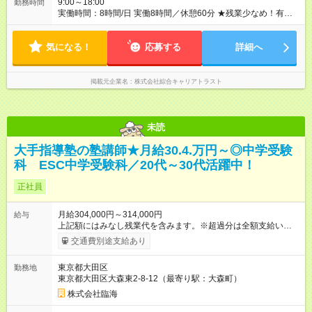
9:00～18:00
勤務時間
実働時間：8時間/日 実働8時間／休憩60分 ★残業少なめ！有給
も基本取りやすいので、プライベートも充実♪
気になる！
応募する
詳細へ
掲載元企業名
株式会社綜合キャリアトラスト
未読
大手指導塾の塾講師★月給30.4.万円～◎中学受験
科 ESC中学受験科／20代～30代活躍中！
正社員
月給304,000円～314,000円
給与
上記額にはみなし残業代を含みます。※超過分は全額支給いたし
ます。 みなし残業代 76,000円／月 みなし残業時間 44時間／月
交通費別途支給あり
※固定残業代（月44時間分／7万6000円）を含みます。 ＼給与
のPOINT！／ ★評価基準は業界トップクラス！ ★別途、各種手
東京都大田区
勤務地
当＆年2回の賞与あり！ ★ノルマなし＆集客の目標達成には報奨
東京都大田区大森東2-8-12（最寄り駅：大森町）
金支給！ 【試用期間】試用期間あり 試用期間の長さ：2ヶ月 雇
用形態、給与は本採用時と同じです。
株式会社臨海