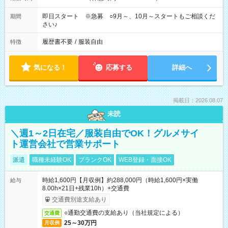
即日スタート ※急募 ○9月～、10月～スタートもご相談くだ
期間
さい♪
履歴書不要
/
服装自由
特徴
気になる！
応募する
詳細へ
掲載日：2026.08.07
未読
＼週1～2日在宅／服装自由でOK！グルメサイ
ト運営会社で営業サポート
派遣
職種未経験OK
ブランクOK
WEB登録・面接OK
時給1,600円【月収例】約288,000円（時給1,600円×実働
給与
8.00h×21日+残業10h）+交通費
交通費別途支給あり
○通勤交通費の支給あり（当社規定による）
交通費
25～30万円
月収例