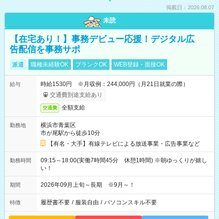
掲載日：2026.08.07
未読
【在宅あり！】事務デビュー応援！デジタル広
告配信を事務サポ
派遣
職種未経験OK
ブランクOK
WEB登録・面接OK
時給1530円 ※月収例：244,000円（月21日就業の際）
給与
交通費別途支給あり
全額支給
交通費
横浜市青葉区
勤務地
市が尾駅から徒歩10分
【有名・大手】有線テレビによる放送事業・広告事業など
09:15～18:00(実働7時間45分 休憩1時間) ※朝ゆっくりが嬉し
勤務時間
い！
2026年09月上旬～長期 ※9月～！
期間
履歴書不要
/
服装自由
/
パソコンスキル不要
特徴