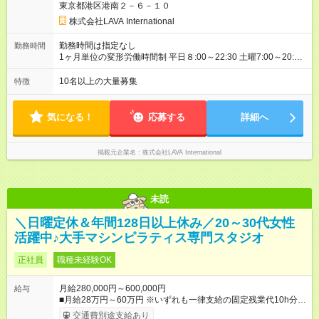
東京都港区港南２－６－１０
の変更はございません 【月収例】 ■1年目（未経験）：月収38万
円 （基本給30万＋住宅手当5万＋インセンティブ3万） 【年収
株式会社LAVA International
例】 ■2年目（一般スタッフ）想定：年収530万円（賞与、イン
セン含む） ■3年目（店長）想定：年収576万円（賞与、インセ
勤務時間は指定なし
勤務時間
ン含む） ＼インセンティブ制度あり！／ 年4回の評価で、頑張
1ヶ月単位の変形労働時間制 平日８:00～22:30 土曜7:00～20:30
りをしっかり還元！ 特別レッスンの開催や、店舗でのお客様満
※シフト制 ※想定労働時間40時間／週 【シフト例】 早番／7:00
足度アップなど、 あなたの工夫や努力が評価され、インセンテ
～16:00 遅番／13:30～22:30 ※シフトは店舗の人員状況などを
10名以上の大量募集
特徴
ィブとして給与にプラスされます。 ※ノルマはないので、ご安
加味して、希望を考慮の上決定 ※固定曜日休や早番、遅番固定
心ください！ 【試用期間】試用期間あり 試用期間の長さ：4ヶ
での勤務不可 ※日曜定休（一部店舗除く）
月 ※ 雇用形態と給与に、本採用時と異なる部分があります。 雇
気になる！
応募する
詳細へ
用形態：本採用時と同じです。 給与：月給 215,000
円 ～ 215,000円
掲載元企業名
株式会社LAVA International
未読
＼日曜定休＆年間128日以上休み／20～30代女性
活躍中♪大手マシンピラティス専門スタジオ
正社員
職種未経験OK
月給280,000円～600,000円
給与
■月給28万円～60万円 ※いずれも一律支給の固定残業代10h分／
18，780円～を含む。超過分は別途支給。 ※月給・固定残業代
交通費別途支給あり