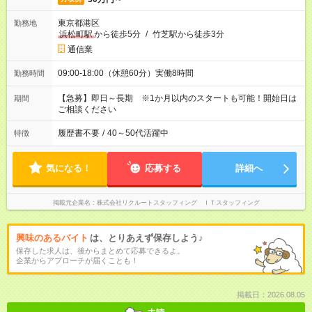
東京都港区
勤務地
浜松町駅
から徒歩5分
/
竹芝駅から徒歩3分
通信業
09:00-18:00（休憩60分）実働8時間
勤務時間
【急募】即日～長期 ※1か月以内のスタートも可能！開始日は
期間
ご相談ください
履歴書不要
/
40～50代活躍中
特徴
気になる！
応募する
詳細へ
掲載元企業名
株式会社リクルートスタッフィング ＩＴスタッフィング
興味のあるバイト
は、とりあえず保存しよう♪
保存した求人は、後からまとめて応募できるよ。
企業からアプローチが届くことも！
掲載日：2026.08.05