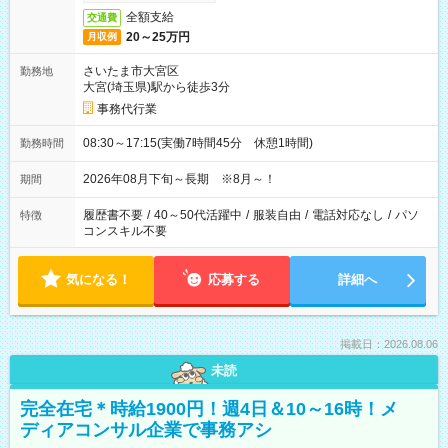
全額支給
交通費
20～25万円
月収例
さいたま市大宮区
勤務地
大宮(埼玉県)駅から徒歩3分
事務代行業
08:30～17:15(実働7時間45分 休憩1時間)
勤務時間
2026年08月下旬～長期 ※8月～！
期間
履歴書不要
/
40～50代活躍中
/
服装自由
/
電話対応なし
/
パソ
特徴
コンスキル不要
気になる！
応募する
詳細へ
掲載日：2026.08.06
未読
完全在宅＊時給1900円！週4日＆10～16時！メ
ディアコンサル企業で事務アシ