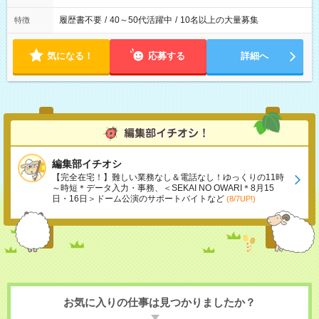
履歴書不要
/
40～50代活躍中
/
10名以上の大量募集
特徴
気になる！
応募する
詳細へ
編集部イチオシ
【完全在宅！】難しい業務なし＆電話なし！ゆっくりの11時
～時短＊データ入力・事務、＜SEKAI NO OWARI＊8月15
日・16日＞ドーム公演のサポートバイトなど
(8/7UP!)
お気に入りの仕事は見つかりましたか？