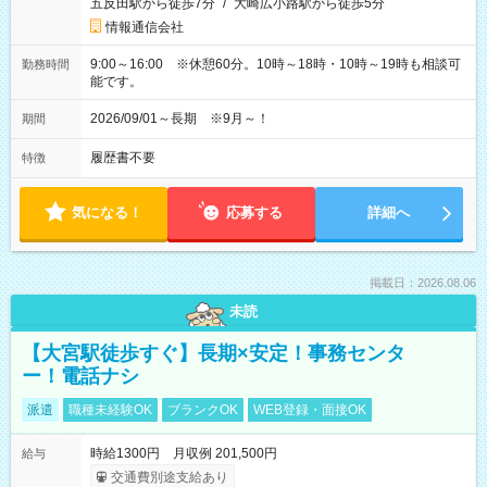
五反田駅から徒歩7分
/
大崎広小路駅から徒歩5分
情報通信会社
9:00～16:00 ※休憩60分。10時～18時・10時～19時も相談可
勤務時間
能です。
2026/09/01～長期 ※9月～！
期間
履歴書不要
特徴
気になる！
応募する
詳細へ
掲載日：2026.08.06
未読
【大宮駅徒歩すぐ】長期×安定！事務センタ
ー！電話ナシ
派遣
職種未経験OK
ブランクOK
WEB登録・面接OK
時給1300円 月収例 201,500円
給与
交通費別途支給あり