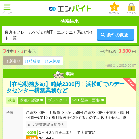
0
メニュー
気になる！
ログイン
検索結果
東京モノレールでその他IT・エンジニア系のバイ
条件の変更
ト一覧
3
3,600
件中
1
～
3
件表示
平均時給:
円
新着順
時給順
人気順
掲載日：2026.08.07
未読
NEW
【在宅勤務多め】時給2300円！浜松町でのデー
タセンター構築業務など
派遣
職種未経験OK
ブランクOK
WEB登録・面接OK
時給2300円 月収例 39万6750円 時給2300円×実働8h×週5日
給与
×4週+残業10h ※月収例を保証するものではありません。※給与
即受取りサービス利用可（利用条件有）
交通費別途支給あり
1ヶ月3万円を上限として実費支給
交通費
30万円～
月収例