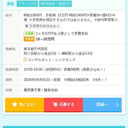
派遣
ブランクOK
WEB登録・面接OK
時給1900円 月収例 15万円 時給1900円×実働5h×週4日×4
給与
週 ※月収例を保証するものではありません。※給与即受取りサ
ービス利用可（利用条件有）
交通費別途支給あり
1ヶ月3万円を上限として実費支給
交通費
15～20万円
月収例
東京都千代田区
勤務地
四ツ谷駅から徒歩2分
/
麹町駅から徒歩13分
コンサルタント・シンクタンク
10:00-16:00（休憩60分）実働5時間（残業少なめ！）
勤務時間
2026年09月01日～長期 ※開始日相談OK ※9月～！
期間
履歴書不要
/
服装自由
特徴
気になる！
応募する
詳細へ