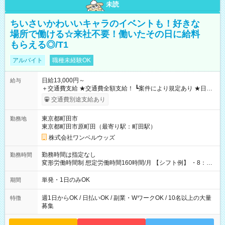
未読
ちいさいかわいいキャラのイベントも！好きな
場所で働ける☆来社不要！働いたその日に給料
もらえる◎/T1
アルバイト
職種未経験OK
日給13,000円～
給与
＋交通費支給 ★交通費全額支給！ ┗案件により規定あり ★日払
いOK！（規定あり） ┗働いたその日に現金GET♪ お仕事後はコ
交通費別途支給あり
ンビニATMから 日払い分を引き落とせます！ 【試用期間】試
用期間なし
東京都町田市
勤務地
東京都町田市原町田（最寄り駅：町田駅）
株式会社ワンベルウッズ
勤務時間は指定なし
勤務時間
変形労働時間制 想定労働時間160時間/月 【シフト例】 ・8：00
～21：00
単発・1日のみOK
期間
週1日からOK / 日払いOK / 副業・WワークOK / 10名以上の大量
特徴
募集