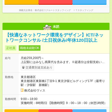
掲載元企業名
株式会社リクルートスタッフィング ＩＴスタッフィング
未読
【快適なネットワーク環境をデザイン】ICT/ネッ
トワークコンサル /土日祝休み/年休120日以上
正社員
職種未経験OK
月給259,200円～
給与
上記額にはみなし残業代を含みます。※超過分は全額支給いたし
ます。 みなし残業代 19,200円 以上／月 みなし残業時間 10時間
交通費別途支給あり
／月 月給259,200円～＋賞与年2回（成績・業績による） ※あな
たの経験・能力を考慮して決定します。 上記額にはみなし残業
東京都港区
勤務地
代（月10時間分、1万9,200円～）を含みます。※超過分は全額
東京都港区東新橋1丁目9-1 東京汐留ビルディング17F（最寄り
支給します 【試用期間】試用期間あり 試用期間の長さ：6ヶ月
駅：汐留駅 新橋駅）
雇用形態、給与は本採用時と同じです。
株式会社ヴィス
9:00～18:00
勤務時間
実働時間：8時間/日 【勤務時間】9：00～18：00（休憩1時間）