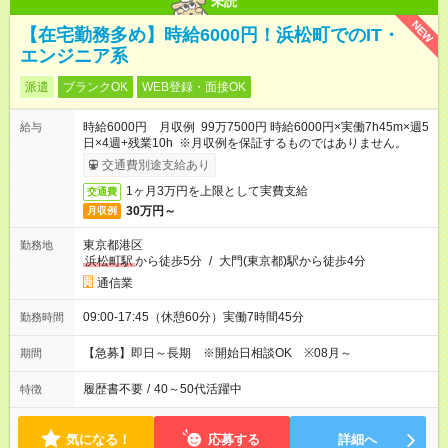
未読
NEW
【在宅勤務多め】時給6000円！浜松町でのIT・
エンジニア系
派遣
ブランクOK
WEB登録・面接OK
時給6000円 月収例 99万7500円 時給6000円×実働7h45m×週5
給与
日×4週+残業10h ※月収例を保証するものではありません。
交通費別途支給あり
1ヶ月3万円を上限として実費支給
交通費
30万円～
月収例
東京都港区
勤務地
浜松町駅
から徒歩5分
/
大門(東京都)駅から徒歩4分
通信業
09:00-17:45（休憩60分）実働7時間45分
勤務時間
【急募】即日～長期 ※開始日相談OK ※08月～
期間
履歴書不要
/
40～50代活躍中
特徴
気になる！
応募する
詳細へ