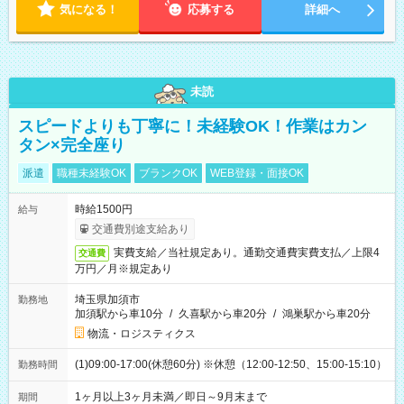
気になる！
応募する
詳細へ
未読
スピードよりも丁寧に！未経験OK！作業はカン
タン×完全座り
派遣
職種未経験OK
ブランクOK
WEB登録・面接OK
時給1500円
給与
交通費別途支給あり
実費支給／当社規定あり。通勤交通費実費支払／上限4
交通費
万円／月※規定あり
埼玉県加須市
勤務地
加須駅から車10分
/
久喜駅から車20分
/
鴻巣駅から車20分
物流・ロジスティクス
(1)09:00-17:00(休憩60分) ※休憩（12:00-12:50、15:00-15:10）
勤務時間
1ヶ月以上3ヶ月未満／即日～9月末まで
期間