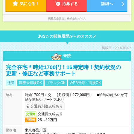
気になる！
応募する
詳細へ
掲載元企業名
株式会社ヴィス
あなたの閲覧履歴からのオススメ
掲載日：2026.08.07
未読
完全在宅＊時給1700円！16時定時！契約状況の
更新・修正など事務サポート
派遣
職種未経験OK
ブランクOK
WEB登録・面接OK
時給1700円＋交 【月収例】272,000円～ ■給与の前払いが可
給与
能な速払いサービスあり
交通費別途支給あり
交通費支給あり
交通費
25～30万円
月収例
東京都品川区
勤務地