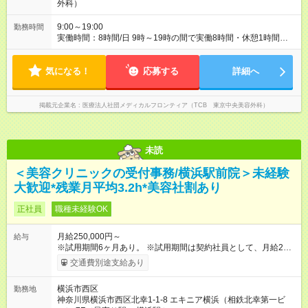
外科）
9:00～19:00
勤務時間
実働時間：8時間/日 9時～19時の間で実働8時間・休憩1時間
（クリニックにより9:00~18:00or10:00~19:00勤務） 【残業ほ
ぼ無し！】 残業月平均3.2時間のため、ほぼ毎日定時で退勤♪ デ
気になる！
ィナーの予定を入れたり、お買い物、ピラティスのレッスンな
応募する
詳細へ
ども◎ ご自身のプライベートの時間も大切にしていただける環
境です。
掲載元企業名
医療法人社団メディカルフロンティア（TCB 東京中央美容外科）
未読
＜美容クリニックの受付事務/横浜駅前院＞未経験
大歓迎*残業月平均3.2h*美容社割あり
正社員
職種未経験OK
月給250,000円～
給与
※試用期間6ヶ月あり。 ※試用期間は契約社員として、月給22万
円＋各種手当となります。 ※想定年収には賞与+インセンティブ
交通費別途支給あり
を含みます。 ◆残業手当は1分単位で全額支給 【試用期間】試用
期間あり 試用期間の長さ：6ヶ月 ※ 雇用形態と給与に、本採用
横浜市西区
勤務地
時と異なる部分があります。 雇用形態：中途採用（契約社員）
神奈川県横浜市西区北幸1-1-8 エキニア横浜（相鉄北幸第一ビ
給与：月給 220,000円以上