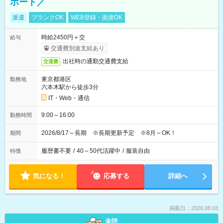
ポート／
派遣
ブランクOK
WEB登録・面接OK
時給2450円＋交
給与
交通費別途支給あり
出社時の通勤交通費支給
交通費
東京都港区
勤務地
六本木駅から徒歩3分
IT・Web・通信
9:00～16:00
勤務時間
2026/8/17～長期 ※長期更新予定 ※8月～OK！
期間
履歴書不要
/
40～50代活躍中
/
服装自由
特徴
気になる！
応募する
詳細へ
掲載日：2026.08.03
未読