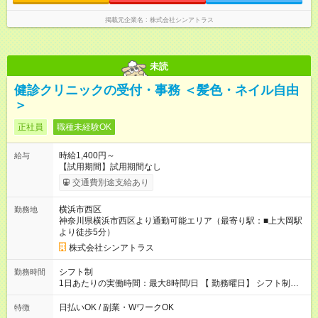
掲載元企業名
株式会社シンアトラス
未読
健診クリニックの受付・事務 ＜髪色・ネイル自由
＞
正社員
職種未経験OK
時給1,400円～
給与
【試用期間】試用期間なし
交通費別途支給あり
横浜市西区
勤務地
神奈川県横浜市西区より通勤可能エリア（最寄り駅：■上大岡駅
より徒歩5分）
株式会社シンアトラス
シフト制
勤務時間
1日あたりの実働時間：最大8時間/日 【 勤務曜日】 シフト制
土日祝含む週５日勤務 【 勤務時間 】 ・ 9：00～20：00（実働
8h／休憩１h） ※残業ほとんどありません（残業代支給）
日払いOK / 副業・WワークOK
特徴