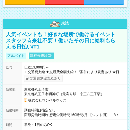
未読
人気イベントも！好きな場所で働けるイベント
スタッフ☆来社不要！働いたその日に給料もら
える日払い/T1
アルバイト
職種未経験OK
日給13,000円～
給与
＋交通費支給 ★交通費全額支給！ ┗案件により規定あり ★日払
いOK！（規定あり） ┗働いたその日に現金GET♪ お仕事後はコ
交通費別途支給あり
ンビニATMから 日払い分を引き落とせます！ 【試用期間】試
用期間なし
東京都八王子市
勤務地
東京都八王子市明神町（最寄り駅：京王八王子駅）
株式会社ワンベルウッズ
勤務時間は指定なし
勤務時間
変形労働時間制 想定労働時間160時間/月 【シフト例】 ・8：00
～21：00
単発・1日のみOK
期間