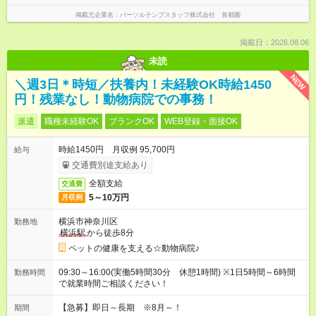
掲載元企業名
パーソルテンプスタッフ株式会社 首都圏
掲載日：2026.08.06
未読
NEW
＼週3日＊時短／扶養内！未経験OK時給1450
円！残業なし！動物病院での事務！
派遣
職種未経験OK
ブランクOK
WEB登録・面接OK
時給1450円 月収例 95,700円
給与
交通費別途支給あり
全額支給
交通費
5～10万円
月収例
横浜市神奈川区
勤務地
横浜駅
から徒歩8分
ペットの健康を支える☆動物病院♪
09:30～16:00(実働5時間30分 休憩1時間) ※1日5時間～6時間
勤務時間
で就業時間ご相談ください！
【急募】即日～長期 ※8月～！
期間