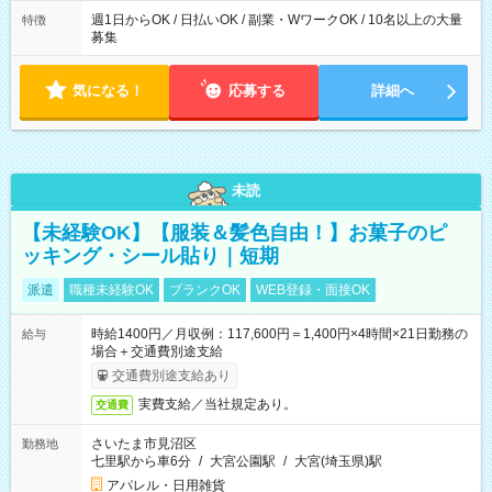
週1日からOK / 日払いOK / 副業・WワークOK / 10名以上の大量
特徴
募集
気になる！
応募する
詳細へ
未読
【未経験OK】【服装＆髪色自由！】お菓子のピ
ッキング・シール貼り｜短期
派遣
職種未経験OK
ブランクOK
WEB登録・面接OK
時給1400円／月収例：117,600円＝1,400円×4時間×21日勤務の
給与
場合＋交通費別途支給
交通費別途支給あり
実費支給／当社規定あり。
交通費
さいたま市見沼区
勤務地
七里駅から車6分
/
大宮公園駅
/
大宮(埼玉県)駅
アパレル・日用雑貨