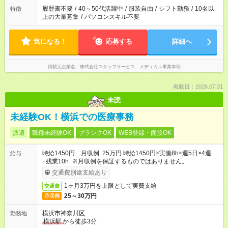
履歴書不要
/
40～50代活躍中
/
服装自由
/
シフト勤務
/
10名以
特徴
上の大量募集
/
パソコンスキル不要
気になる！
応募する
詳細へ
掲載元企業名
株式会社スタッフサービス メディカル事業本部
掲載日：2026.07.31
未読
未経験OK！横浜での医療事務
派遣
職種未経験OK
ブランクOK
WEB登録・面接OK
時給1450円 月収例 25万円 時給1450円×実働8h×週5日×4週
給与
+残業10h ※月収例を保証するものではありません。
交通費別途支給あり
1ヶ月3万円を上限として実費支給
交通費
25～30万円
月収例
横浜市神奈川区
勤務地
横浜駅
から徒歩3分