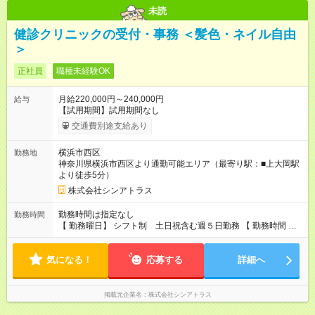
未読
健診クリニックの受付・事務 ＜髪色・ネイル自由
＞
正社員
職種未経験OK
月給220,000円～240,000円
給与
【試用期間】試用期間なし
交通費別途支給あり
横浜市西区
勤務地
神奈川県横浜市西区より通勤可能エリア（最寄り駅：■上大岡駅
より徒歩5分）
株式会社シンアトラス
勤務時間は指定なし
勤務時間
【 勤務曜日】 シフト制 土日祝含む週５日勤務 【 勤務時間 】
・ 9：00～20：00（実働8h／休憩１h） ※残業ほとんどありま
せん（残業代支給）
気になる！
応募する
詳細へ
掲載元企業名
株式会社シンアトラス