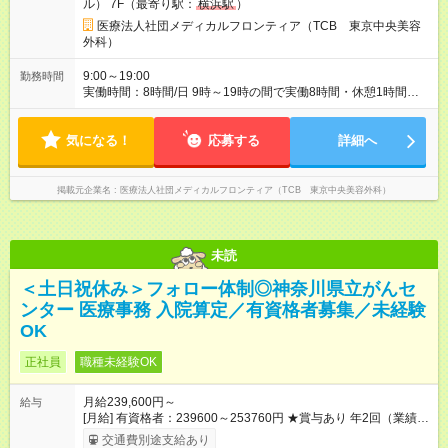
ル） 7F（最寄り駅：
横浜駅
）
医療法人社団メディカルフロンティア（TCB 東京中央美容
外科）
9:00～19:00
勤務時間
実働時間：8時間/日 9時～19時の間で実働8時間・休憩1時間
（クリニックにより9:00~18:00or10:00~19:00勤務） 【残業ほ
ぼ無し！】 残業月平均3.2時間のため、ほぼ毎日定時で退勤♪ デ
気になる！
ィナーの予定を入れたり、お買い物、ピラティスのレッスンな
応募する
詳細へ
ども◎ ご自身のプライベートの時間も大切にしていただける環
境です。
掲載元企業名
医療法人社団メディカルフロンティア（TCB 東京中央美容外科）
未読
＜土日祝休み＞フォロー体制◎神奈川県立がんセ
ンター 医療事務 入院算定／有資格者募集／未経験
OK
正社員
職種未経験OK
月給239,600円～
給与
[月給] 有資格者：239600～253760円 ★賞与あり 年2回（業績に
よる 初年度1回） ★キャリアアップ制度あり 進級により給与
交通費別途支給あり