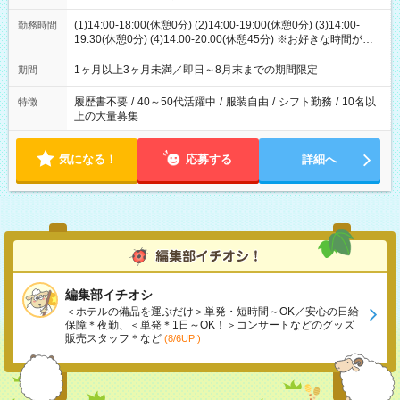
(1)14:00-18:00(休憩0分) (2)14:00-19:00(休憩0分) (3)14:00-
勤務時間
19:30(休憩0分) (4)14:00-20:00(休憩45分) ※お好きな時間が選べ
ます
1ヶ月以上3ヶ月未満／即日～8月末までの期間限定
期間
履歴書不要
/
40～50代活躍中
/
服装自由
/
シフト勤務
/
10名以
特徴
上の大量募集
気になる！
応募する
詳細へ
編集部イチオシ
＜ホテルの備品を運ぶだけ＞単発・短時間～OK／安心の日給
保障＊夜勤、＜単発＊1日～OK！＞コンサートなどのグッズ
販売スタッフ＊など
(8/6UP!)