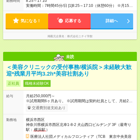
8:25～17:10
勤務時間
実働時間：7時間45分/日 [1]8:25～17:10（休憩60分） ※月157時
間勤務 ※残業10時間あり ※窓口業務は17:15まで、その後更衣5
分 更衣までの17:15～17:20は時間外 ※早出（8:00～）あり、
気になる！
シフトにより週1日
応募する
詳細へ
掲載元企業名
株式会社ニチイ学館
未読
＜美容クリニックの受付事務/横浜院＞未経験大歓
迎*残業月平均3.2h*美容社割あり
正社員
職種未経験OK
月給250,000円～
給与
※試用期間6ヶ月あり。 ※試用期間は契約社員として、月給22万
円＋各種手当となります。 ※想定年収には賞与+インセンティブ
交通費別途支給あり
を含みます。 ◆残業手当は1分単位で全額支給 【試用期間】試用
期間あり 試用期間の長さ：6ヶ月 ※ 雇用形態と給与に、本採用
横浜市西区
勤務地
時と異なる部分があります。 雇用形態：中途採用（契約社員）
神奈川県横浜市西区北幸1-8-2 犬山西口ビルヂング 3F（最寄り
給与：月給 220,000円以上
駅：
横浜駅
）
医療法人社団メディカルフロンティア（TCB 東京中央美容