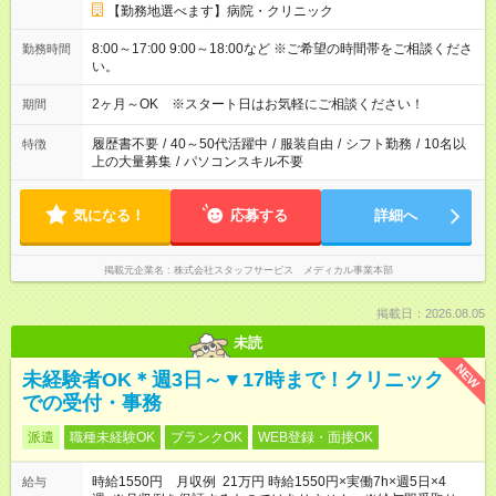
【勤務地選べます】病院・クリニック
8:00～17:00 9:00～18:00など ※ご希望の時間帯をご相談くださ
勤務時間
い。
2ヶ月～OK ※スタート日はお気軽にご相談ください！
期間
履歴書不要
/
40～50代活躍中
/
服装自由
/
シフト勤務
/
10名以
特徴
上の大量募集
/
パソコンスキル不要
気になる！
応募する
詳細へ
掲載元企業名
株式会社スタッフサービス メディカル事業本部
掲載日：2026.08.05
未読
NEW
未経験者OK＊週3日～▼17時まで！クリニック
での受付・事務
派遣
職種未経験OK
ブランクOK
WEB登録・面接OK
時給1550円 月収例 21万円 時給1550円×実働7h×週5日×4
給与