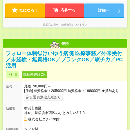
気になる！
応募する
詳細へ
掲載元企業名
株式会社シンアトラス
未読
フォロー体制◎けいゆう病院 医療事務／外来受付
／未経験・無資格OK／ブランクOK／駅チカ／PC
活用
正社員
職種未経験OK
月給198,000円～
給与
[月給] 有資格者：205900円 無資格者：198000円 ★賞与あり 年
2回（業績による 初年度1回） ★キャリアアップ制度あり 進級
交通費別途支給あり
により給与がアップします！ 【試用期間】試用期間あり 試用期
間の長さ：3ヶ月 雇用形態、給与は本採用時と同じです。
横浜市西区
勤務地
神奈川県横浜市西区みなとみらい3-7-3
株式会社ニチイ学館
シフト制
勤務時間