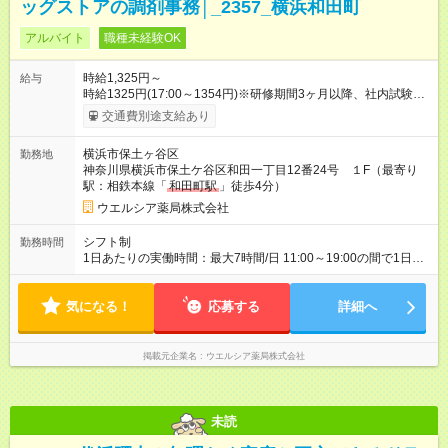
ッグストアの調剤事務│_2357_横浜和田町
アルバイト
職種未経験OK
時給1,325円～
給与
時給1325円(17:00～1354円)※研修期間3ヶ月以降、社内試験に
よる更新判定あり 社内試験合格後、時給＋50～100円の昇給あ
交通費別途支給あり
り （大学生は＋20円） 試用期間あり：入社日から3ヶ月間／本
採用と待遇は変わりません。 【試用期間】試用期間あり 試用期
横浜市保土ヶ谷区
勤務地
間の長さ：3ヶ月 雇用形態、給与は本採用時と同じです。
神奈川県横浜市保土ケ谷区和田一丁目12番24号 １F（最寄り
駅：相鉄本線「
和田町駅
」徒歩4分）
ウエルシア薬局株式会社
シフト制
勤務時間
1日あたりの実働時間：最大7時間/日 11:00～19:00の間で1日4
時間～応相談 ☆週2～5日の勤務 ※勤務曜日応相談 ※月・火・金
曜日に働ける方大歓迎 ☆未経験・無資格可
気になる！
応募する
詳細へ
掲載元企業名
ウエルシア薬局株式会社
未読