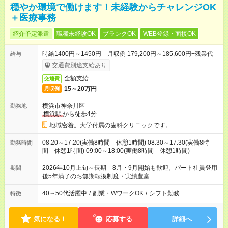
穏やか環境で働けます！未経験からチャレンジOK
＋医療事務
紹介予定派遣
職種未経験OK
ブランクOK
WEB登録・面接OK
時給1400円～1450円 月収例 179,200円～185,600円+残業代
給与
交通費別途支給あり
全額支給
交通費
15～20万円
月収例
横浜市神奈川区
勤務地
横浜駅
から徒歩4分
地域密着。大学付属の歯科クリニックです。
08:20～17:20(実働8時間 休憩1時間) 08:30～17:30(実働8時
勤務時間
間 休憩1時間) 09:00～18:00(実働8時間 休憩1時間)
2026年10月上旬～長期 8月・9月開始も歓迎。パート社員登用
期間
後5年満了のち無期転換制度・実績豊富
40～50代活躍中
/
副業・WワークOK
/
シフト勤務
特徴
気になる！
応募する
詳細へ