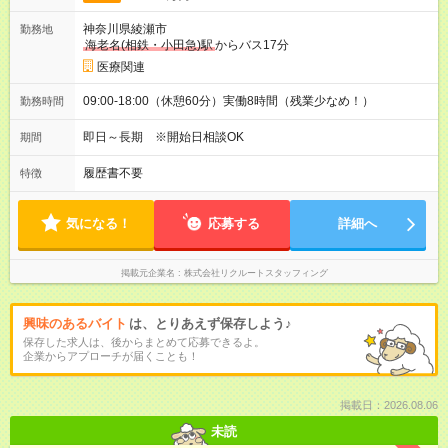
神奈川県綾瀬市
勤務地
海老名(相鉄・小田急)駅
からバス17分
医療関連
09:00-18:00（休憩60分）実働8時間（残業少なめ！）
勤務時間
即日～長期 ※開始日相談OK
期間
履歴書不要
特徴
気になる！
応募する
詳細へ
掲載元企業名
株式会社リクルートスタッフィング
興味のあるバイト
は、とりあえず保存しよう♪
保存した求人は、後からまとめて応募できるよ。
企業からアプローチが届くことも！
掲載日：2026.08.06
未読