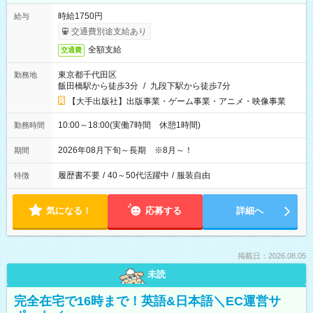
時給1750円
給与
交通費別途支給あり
全額支給
交通費
東京都千代田区
勤務地
飯田橋駅から徒歩3分
/
九段下駅から徒歩7分
【大手出版社】出版事業・ゲーム事業・アニメ・映像事業
10:00～18:00(実働7時間 休憩1時間)
勤務時間
2026年08月下旬～長期 ※8月～！
期間
履歴書不要
/
40～50代活躍中
/
服装自由
特徴
気になる！
応募する
詳細へ
掲載日：2026.08.05
未読
完全在宅で16時まで！英語&日本語＼EC運営サ