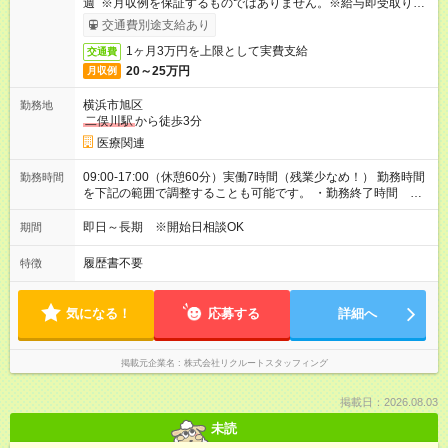
週 ※月収例を保証するものではありません。※給与即受取りサ
ービス利用可（利用条件有）
交通費別途支給あり
1ヶ月3万円を上限として実費支給
交通費
20～25万円
月収例
横浜市旭区
勤務地
二俣川駅
から徒歩3分
医療関連
09:00-17:00（休憩60分）実働7時間（残業少なめ！） 勤務時間
勤務時間
を下記の範囲で調整することも可能です。 ・勤務終了時間
16:00～17:00 ・実働 06:00～07:00
即日～長期 ※開始日相談OK
期間
履歴書不要
特徴
気になる！
応募する
詳細へ
掲載元企業名
株式会社リクルートスタッフィング
掲載日：2026.08.03
未読