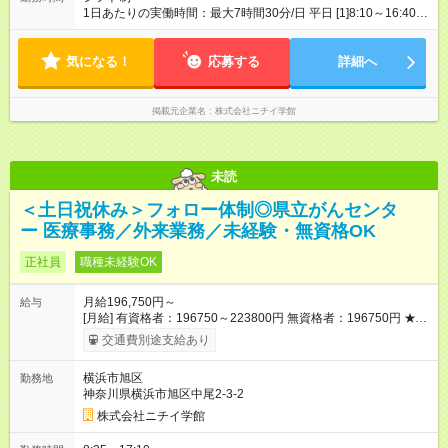
1日あたりの実働時間：最大7時間30分/日 平日 [1]8:10～16:40
[2]8:20～16:50 [3]8:50～17:20 [4]9:20～17:50 各休憩60分 土
曜 [5]8:20～10:50 [6]8:50～11:20 [7]9:30～12:00 [8]10:30～
気になる！
13:00 各休憩なし
応募する
詳細へ
掲載元企業名
株式会社ニチイ学館
未読
＜土日祝休み＞フォロー体制◎県立がんセンタ
ー 医療事務／外来業務／未経験・無資格OK
正社員
職種未経験OK
月給196,750円～
給与
[月給] 有資格者：196750～223800円 無資格者：196750円 ★賞
与あり 年2回（業績による 初年度1回） ★キャリアアップ制度
交通費別途支給あり
あり 進級により給与がアップします！ 【試用期間】試用期間あ
り 試用期間の長さ：3ヶ月 雇用形態、給与は本採用時と同じで
横浜市旭区
勤務地
す。
神奈川県横浜市旭区中尾2-3-2
株式会社ニチイ学館