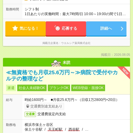
シフト制
勤務時間
1日あたりの実働時間：最大7時間/日 10:00～19:00の間で1日4
時間～応相談 ☆勤務日数・曜日応相談 ※水曜日・土曜日勤務で
きる方歓迎 ☆未経験・無資格可
気になる！
応募する
詳細へ
掲載元企業名
ウエルシア薬局株式会社
掲載日：2026.08.05
未読
NEW
≪無資格でも月収25.6万円～≫病院で受付やカ
ルテの整理など
派遣
社会人未経験OK
ブランクOK
WEB登録・面接OK
時給1600円～ ■月収25.6万円～（日収1万2800円×20日）
給与
交通費別途支給あり
交通費規定内支給
交通費
横浜市保土ヶ谷区
勤務地
保土ケ谷駅
/
天王町駅
/
西谷駅
/
…