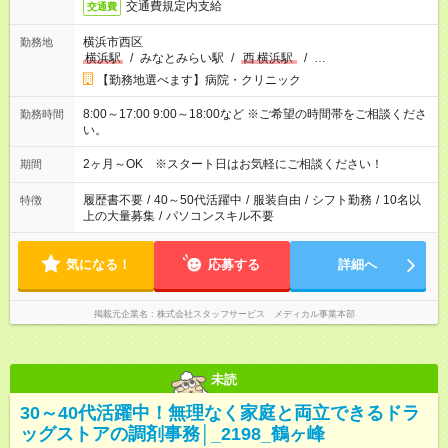
交通費規定内支給
交通費
横浜市西区
勤務地
横浜駅
/
みなとみらい駅
/
西
横浜駅
/
…
【勤務地選べます】病院・クリニック
8:00～17:00 9:00～18:00など ※ご希望の時間帯をご相談くださ
勤務時間
い。
2ヶ月～OK ※スタート日はお気軽にご相談ください！
期間
履歴書不要
/
40～50代活躍中
/
服装自由
/
シフト勤務
/
10名以
特徴
上の大量募集
/
パソコンスキル不要
気になる！
応募する
詳細へ
掲載元企業名
株式会社スタッフサービス メディカル事業本部
未読
30～40代活躍中！無理なく家庭と両立できるドラ
ッグストアの調剤事務│_2198_鶴ヶ峰