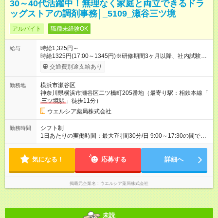
30～40代活躍中！無理なく家庭と両立できるドラ
ッグストアの調剤事務│_5109_瀬谷三ツ境
アルバイト
職種未経験OK
時給1,325円～
給与
時給1325円(17:00～1345円)※研修期間3ヶ月以降、社内試験に
よる更新判定あり 社内試験合格後、時給＋50～100円の昇給あ
交通費別途支給あり
り （大学生は＋20円） 試用期間あり：入社日から3ヶ月間／本
採用と待遇は変わりません。 【試用期間】試用期間あり 試用期
横浜市瀬谷区
勤務地
間の長さ：3ヶ月 雇用形態、給与は本採用時と同じです。
神奈川県横浜市瀬谷区二ツ橋町205番地（最寄り駅：相鉄本線「
三ツ境駅
」徒歩11分）
ウエルシア薬局株式会社
シフト制
勤務時間
1日あたりの実働時間：最大7時間30分/日 9:00～17:30の間で1
日7.5時間の勤務 ☆週2～5日の勤務 ※勤務曜日応相談 ☆未経
験・無資格可
気になる！
応募する
詳細へ
掲載元企業名
ウエルシア薬局株式会社
未読