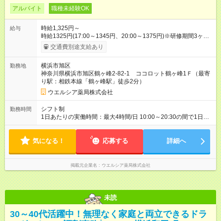
アルバイト
職種未経験OK
時給1,325円～
給与
時給1325円(17:00～1345円、20:00～1375円)※研修期間3ヶ月
以降、社内試験による更新判定あり 社内試験合格後、時給＋50
交通費別途支給あり
～100円の昇給あり （大学生は＋20円） 試用期間あり：入社日
から3ヶ月間／本採用と待遇は変わりません。 【試用期間】試用
横浜市旭区
勤務地
期間あり 試用期間の長さ：3ヶ月 雇用形態、給与は本採用時と
神奈川県横浜市旭区鶴ヶ峰2-82-1 ココロット鶴ヶ峰1Ｆ（最寄
同じです。
り駅：相鉄本線「鶴ヶ峰駅」徒歩2分）
ウエルシア薬局株式会社
シフト制
勤務時間
1日あたりの実働時間：最大4時間/日 10:00～20:30の間で1日4
時間の勤務 ☆週2～4日の勤務 ※勤務曜日応相談 ☆未経験・無資
格可
気になる！
応募する
詳細へ
掲載元企業名
ウエルシア薬局株式会社
未読
30～40代活躍中！無理なく家庭と両立できるドラ