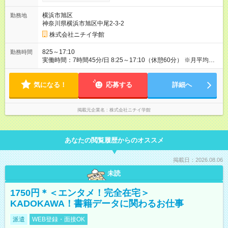
がアップします！ 【試用期間】試用期間あり 試用期間の長さ：
3ヶ月 雇用形態、給与は本採用時と同じです。
横浜市旭区
勤務地
神奈川県横浜市旭区中尾2-3-2
株式会社ニチイ学館
825～17:10
勤務時間
実働時間：7時間45分/日 8:25～17:10（休憩60分） ※月平均労
働時間 157時間 ※残業 月平均20～30時間（残業代は1分単位で
全額支給） ※レセプト時期などに休日出勤が発生する場合があ
気になる！
りますが、振替休日を取得いただけます
応募する
詳細へ
掲載元企業名
株式会社ニチイ学館
あなたの閲覧履歴からのオススメ
掲載日：2026.08.06
未読
1750円＊＜エンタメ！完全在宅＞
KADOKAWA！書籍データに関わるお仕事
派遣
WEB登録・面接OK