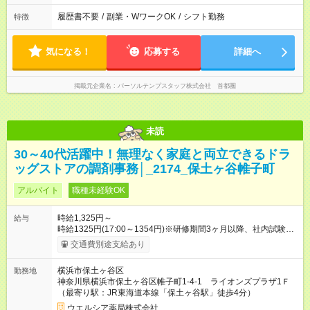
履歴書不要
/
副業・WワークOK
/
シフト勤務
特徴
気になる！
応募する
詳細へ
掲載元企業名
パーソルテンプスタッフ株式会社 首都圏
未読
30～40代活躍中！無理なく家庭と両立できるドラ
ッグストアの調剤事務│_2174_保土ヶ谷帷子町
アルバイト
職種未経験OK
時給1,325円～
給与
時給1325円(17:00～1354円)※研修期間3ヶ月以降、社内試験に
よる更新判定あり 社内試験合格後、時給＋50～100円の昇給あ
交通費別途支給あり
り （大学生は＋20円） 試用期間あり：入社日から3ヶ月間／本
採用と待遇は変わりません。 【試用期間】試用期間あり 試用期
横浜市保土ヶ谷区
勤務地
間の長さ：3ヶ月 雇用形態、給与は本採用時と同じです。
神奈川県横浜市保土ヶ谷区帷子町1-4-1 ライオンズプラザ1Ｆ
（最寄り駅：JR東海道本線「保土ヶ谷駅」徒歩4分）
ウエルシア薬局株式会社