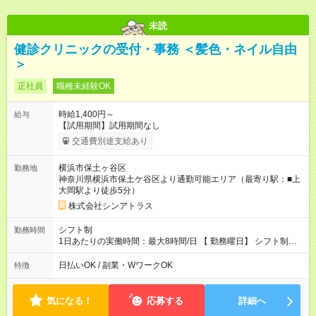
未読
健診クリニックの受付・事務 ＜髪色・ネイル自由
＞
正社員
職種未経験OK
時給1,400円～
給与
【試用期間】試用期間なし
交通費別途支給あり
横浜市保土ヶ谷区
勤務地
神奈川県横浜市保土ケ谷区より通勤可能エリア（最寄り駅：■上
大岡駅より徒歩5分）
株式会社シンアトラス
シフト制
勤務時間
1日あたりの実働時間：最大8時間/日 【 勤務曜日】 シフト制
土日祝含む週５日勤務 【 勤務時間 】 ・ 9：00～20：00（実働
8h／休憩１h） ※残業ほとんどありません（残業代支給）
日払いOK / 副業・WワークOK
特徴
気になる！
応募する
詳細へ