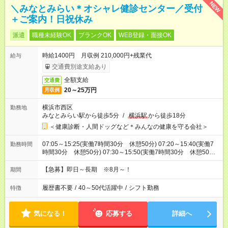
NEW
＼みなとみらい＊オシャレ健診センター／受付
＋ご案内！日祝休み
派遣
職種未経験OK
ブランクOK
WEB登録・面接OK
時給1400円 月収例 210,000円+残業代
給与
交通費別途支給あり
全額支給
交通費
20～25万円
月収例
横浜市西区
勤務地
みなとみらい駅から徒歩5分
/
横浜駅
から徒歩18分
＜健康診断・人間ドッグなど＊みんなの健康を守る会社＞
07:05～15:25(実働7時間30分 休憩50分) 07:20～15:40(実働7
勤務時間
時間30分 休憩50分) 07:30～15:50(実働7時間30分 休憩50分)
※休憩時間→月～木：50分間、金：60分間。
【急募】即日～長期 ※8月～！
期間
履歴書不要
/
40～50代活躍中
/
シフト勤務
特徴
気になる！
応募する
詳細へ