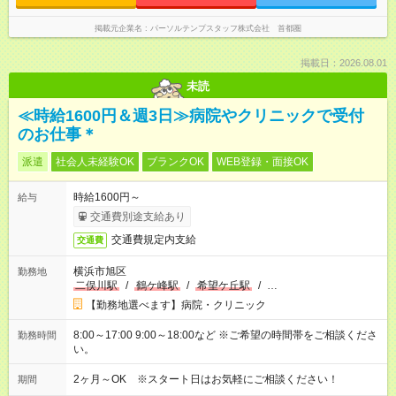
掲載元企業名
パーソルテンプスタッフ株式会社 首都圏
掲載日：2026.08.01
未読
≪時給1600円＆週3日≫病院やクリニックで受付
のお仕事＊
派遣
社会人未経験OK
ブランクOK
WEB登録・面接OK
時給1600円～
給与
交通費別途支給あり
交通費規定内支給
交通費
横浜市旭区
勤務地
二俣川駅
/
鶴ケ峰駅
/
希望ケ丘駅
/
…
【勤務地選べます】病院・クリニック
8:00～17:00 9:00～18:00など ※ご希望の時間帯をご相談くださ
勤務時間
い。
2ヶ月～OK ※スタート日はお気軽にご相談ください！
期間