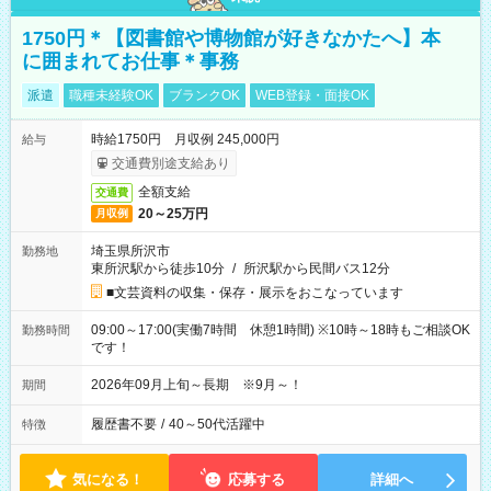
1750円＊【図書館や博物館が好きなかたへ】本
に囲まれてお仕事＊事務
派遣
職種未経験OK
ブランクOK
WEB登録・面接OK
時給1750円 月収例 245,000円
給与
交通費別途支給あり
全額支給
交通費
20～25万円
月収例
埼玉県所沢市
勤務地
東所沢駅から徒歩10分
/
所沢駅から民間バス12分
■文芸資料の収集・保存・展示をおこなっています
09:00～17:00(実働7時間 休憩1時間) ※10時～18時もご相談OK
勤務時間
です！
2026年09月上旬～長期 ※9月～！
期間
履歴書不要
/
40～50代活躍中
特徴
気になる！
応募する
詳細へ