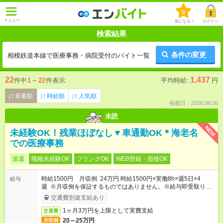
0
メニュー
気になる！
ログイン
検索結果
条件の変更
相模鉄道本線で医療事務・病院受付のバイト一覧
22
1,437
件中
1
～
22
件表示
平均時給:
円
新着順
時給順
人気順
掲載日：2026.08.06
未読
NEW
未経験OK！残業ほぼなし▼車通勤OK＊海老名
での医療事務
派遣
職種未経験OK
ブランクOK
WEB登録・面接OK
時給1500円 月収例 24万円 時給1500円×実働8h×週5日×4
給与
週 ※月収例を保証するものではありません。※給与即受取りサ
ービス利用可（利用条件有）
交通費別途支給あり
1ヶ月3万円を上限として実費支給
交通費
20～25万円
月収例