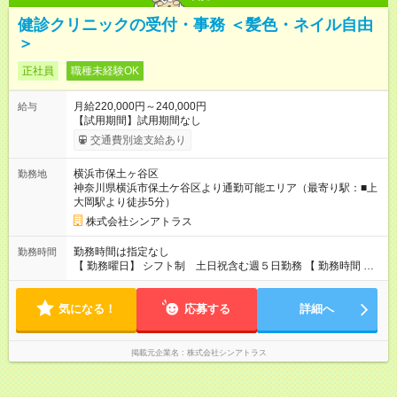
健診クリニックの受付・事務 ＜髪色・ネイル自由
＞
正社員
職種未経験OK
月給220,000円～240,000円
給与
【試用期間】試用期間なし
交通費別途支給あり
横浜市保土ヶ谷区
勤務地
神奈川県横浜市保土ケ谷区より通勤可能エリア（最寄り駅：■上
大岡駅より徒歩5分）
株式会社シンアトラス
勤務時間は指定なし
勤務時間
【 勤務曜日】 シフト制 土日祝含む週５日勤務 【 勤務時間 】
・ 9：00～20：00（実働8h／休憩１h） ※残業ほとんどありま
せん（残業代支給）
気になる！
応募する
詳細へ
掲載元企業名
株式会社シンアトラス