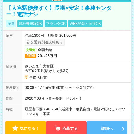
【大宮駅徒歩すぐ】長期×安定！事務センタ
ー！電話ナシ
派遣
職種未経験OK
ブランクOK
WEB登録・面接OK
時給1300円 月収例 201,500円
給与
交通費別途支給あり
全額支給
交通費
20～25万円
月収例
さいたま市大宮区
勤務地
大宮(埼玉県)駅から徒歩3分
事務代行業
08:30～17:15(実働7時間45分 休憩1時間)
勤務時間
2026年08月下旬～長期 ※8月～！
期間
履歴書不要
/
40～50代活躍中
/
服装自由
/
電話対応なし
/
パソ
特徴
コンスキル不要
気になる！
応募する
詳細へ