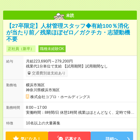
未読
【27卒限定】人材管理スタッフ◆有給100％消化
が当たり前／残業ほぼゼロ／ガクチカ・志望動機
不要
正社員（新卒）
職種未経験OK
月給223,690円～279,200円
給与
残業代1分単位で支給 【試用期間】試用期間なし
交通費別途支給あり
横浜市旭区
勤務地
神奈川県横浜市旭区
株式会社コプロ・ホールディングス
8:00～17:00
勤務時間
実働時間：8時間/日 休憩1時間 残業はほとんどなく、定時で帰れ
る日が多い働き方です。 毎日の業務は進捗管理や事務が中心な
ので、 「今日やるべき仕事」が終われば、自然と区切りをつけ
10名以上の大量募集
特徴
やすいのが特長。 突発的な対応も少なく、無理をさせない働き
方を大切にしています。
気になる！
応募する
詳細へ