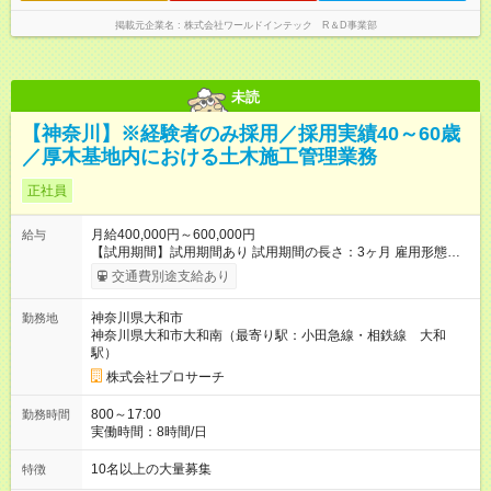
掲載元企業名
株式会社ワールドインテック R＆D事業部
未読
【神奈川】※経験者のみ採用／採用実績40～60歳
／厚木基地内における土木施工管理業務
正社員
月給400,000円～600,000円
給与
【試用期間】試用期間あり 試用期間の長さ：3ヶ月 雇用形態、
給与は本採用時と同じです。
交通費別途支給あり
神奈川県大和市
勤務地
神奈川県大和市大和南（最寄り駅：小田急線・相鉄線 大和
駅）
株式会社プロサーチ
800～17:00
勤務時間
実働時間：8時間/日
10名以上の大量募集
特徴