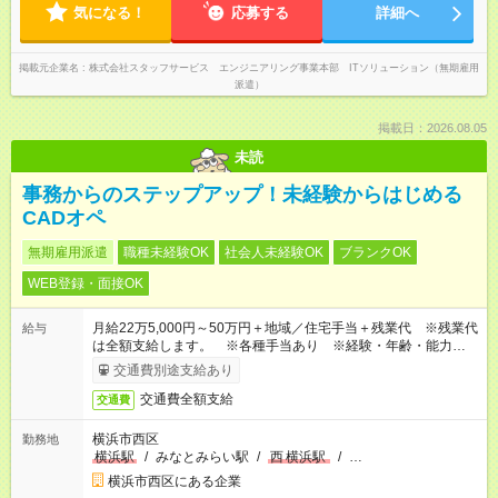
気になる！
応募する
詳細へ
掲載元企業名
株式会社スタッフサービス エンジニアリング事業本部 ITソリューション（無期雇用
派遣）
掲載日：2026.08.05
未読
事務からのステップアップ！未経験からはじめる
CADオペ
無期雇用派遣
職種未経験OK
社会人未経験OK
ブランクOK
WEB登録・面接OK
月給22万5,000円～50万円＋地域／住宅手当＋残業代 ※残業代
給与
は全額支給します。 ※各種手当あり ※経験・年齢・能力等を
考慮して加給・優遇します。
交通費別途支給あり
交通費全額支給
交通費
横浜市西区
勤務地
横浜駅
/
みなとみらい駅
/
西
横浜駅
/
…
横浜市西区にある企業