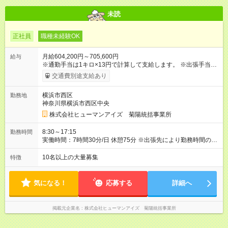
未読
正社員
職種未経験OK
月給604,200円～705,600円
給与
※通勤手当は1キロ×13円で計算して支給します。 ※出張手当
海外・為替により変動(10，000円～15，000円)、国内(4，000
交通費別途支給あり
円) ※出張にかかる費用(パスポート取得更新費、3つ星ホテル宿
泊費、現地タクシー費など)は会社負担です。 【試用期間】試用
横浜市西区
勤務地
期間あり 試用期間の長さ：3ヶ月 雇用形態、給与は本採用時と
神奈川県横浜市西区中央
同じです。
株式会社ヒューマンアイズ 菊陽統括事業所
8:30～17:15
勤務時間
実働時間：7時間30分/日 休憩75分 ※出張先により勤務時間の変
更があります 時間外労働：月あたり25時間程度あり
10名以上の大量募集
特徴
気になる！
応募する
詳細へ
掲載元企業名
株式会社ヒューマンアイズ 菊陽統括事業所