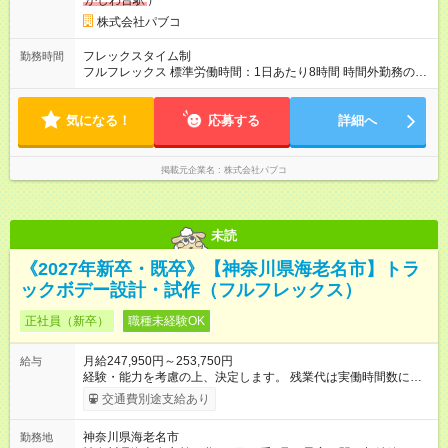
かしわ台駅
）
株式会社パブコ
フレックスタイム制
勤務時間
フルフレックス 標準労働時間：1日あたり8時間 時間外勤務の可
能性あり（月平均10時間程度）※状況により、変動あり。 土日
や長期連休が工事で出勤となる場合があります（100%代休とな
気になる！
ります）
応募する
詳細へ
掲載元企業名
株式会社パブコ
未読
《2027年新卒・既卒》【神奈川県海老名市】トラ
ックボデー設計・試作（フルフレックス）
正社員（新卒）
職種未経験OK
月給247,950円～253,750円
給与
経験・能力を考慮の上、決定します。 残業代は実働時間数に応
じて別途支給します。 扶養家族ある場合は、家族手当あり 配
交通費別途支給あり
偶者10,000円 18歳未満の子5,000円/人 【試用期間】試用期間
あり 試用期間の長さ：6ヶ月 雇用形態、給与は本採用時と同じ
神奈川県海老名市
勤務地
です。 雇用形態、給与は本採用時と同じです。 試用期間につい