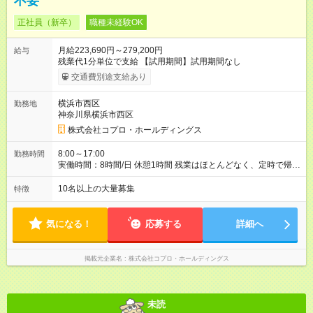
不要
正社員（新卒）
職種未経験OK
月給223,690円～279,200円
給与
残業代1分単位で支給 【試用期間】試用期間なし
交通費別途支給あり
横浜市西区
勤務地
神奈川県横浜市西区
株式会社コプロ・ホールディングス
8:00～17:00
勤務時間
実働時間：8時間/日 休憩1時間 残業はほとんどなく、定時で帰れ
る日が多い働き方です。 毎日の業務は進捗管理や事務が中心な
ので、 「今日やるべき仕事」が終われば、自然と区切りをつけ
10名以上の大量募集
特徴
やすいのが特長。 突発的な対応も少なく、無理をさせない働き
方を大切にしています。
気になる！
応募する
詳細へ
掲載元企業名
株式会社コプロ・ホールディングス
未読