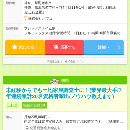
神奈川県海老名市
勤務地
です。 雇用形態、給与は本採用時と同じです。 試用期間につい
神奈川県海老名市柏ヶ谷4丁目11番1号（最寄り駅：相鉄線
て、3ヶ月～6ヶ月、最長で6ヶ月。試用期間中は、確定拠出年金
かしわ台駅
）
加入なし、家族手当支給なし。
株式会社パブコ
フレックスタイム制
勤務時間
フルフレックス 標準労働時間：1日あたり8時間 時間外勤務の可
能性あり（月平均10時間程度）※状況により、変動あり。
気になる！
応募する
詳細へ
掲載元企業名
株式会社パブコ
未読
未経験からでも土地家屋調査士に！(業界最大手/7
年連続累計20名資格者輩出/ノウハウ教えます)
正社員
職種未経験OK
月給235,000円～
給与
想定年収は賞与実績込み、残業想定月20時間です。 【試用期
間】試用期間あり 試用期間の長さ：3ヶ月 ※ 雇用形態と給与
交通費別途支給あり