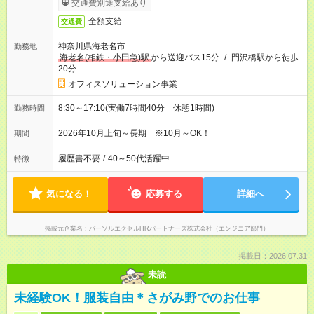
交通費別途支給あり
全額支給
交通費
神奈川県海老名市
勤務地
海老名(相鉄・小田急)駅
から送迎バス15分
/
門沢橋駅から徒歩
20分
オフィスソリューション事業
8:30～17:10(実働7時間40分 休憩1時間)
勤務時間
2026年10月上旬～長期 ※10月～OK！
期間
履歴書不要
/
40～50代活躍中
特徴
気になる！
応募する
詳細へ
掲載元企業名
パーソルエクセルHRパートナーズ株式会社（エンジニア部門）
掲載日：2026.07.31
未読
未経験OK！服装自由＊さがみ野でのお仕事