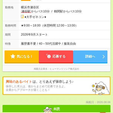
横浜市瀬谷区
勤務地
瀬谷駅
からバス10分
/
鶴間駅からバス10分
●大手ゼネコン●
★9:00～18:00（休憩時間 12:00～13:00）
勤務時間
2026年9月スタート
期間
履歴書不要
/
40～50代活躍中
/
服装自由
特徴
気になる！
応募する
詳細へ
掲載元企業名
ヒューマンリソシア株式会社
興味のあるバイト
は、とりあえず保存しよう♪
保存した求人は、後からまとめて応募できるよ。
企業からアプローチが届くことも！
掲載日：2026.08.06
未読