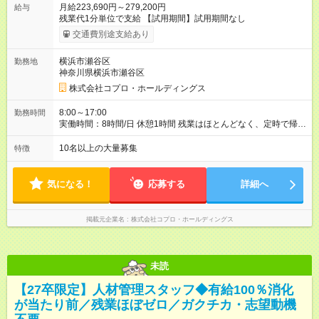
月給223,690円～279,200円
給与
残業代1分単位で支給 【試用期間】試用期間なし
交通費別途支給あり
横浜市瀬谷区
勤務地
神奈川県横浜市瀬谷区
株式会社コプロ・ホールディングス
8:00～17:00
勤務時間
実働時間：8時間/日 休憩1時間 残業はほとんどなく、定時で帰れ
る日が多い働き方です。 毎日の業務は進捗管理や事務が中心な
ので、 「今日やるべき仕事」が終われば、自然と区切りをつけ
10名以上の大量募集
特徴
やすいのが特長。 突発的な対応も少なく、無理をさせない働き
方を大切にしています。
気になる！
応募する
詳細へ
掲載元企業名
株式会社コプロ・ホールディングス
未読
【27卒限定】人材管理スタッフ◆有給100％消化
が当たり前／残業ほぼゼロ／ガクチカ・志望動機