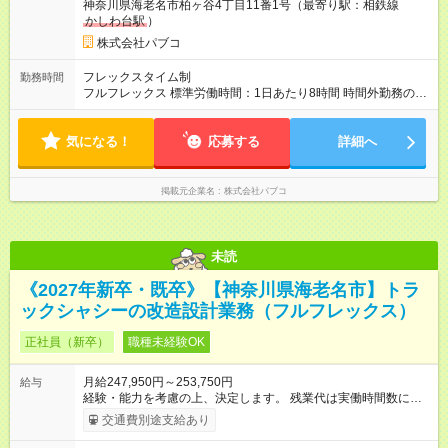
神奈川県海老名市柏ヶ谷4丁目11番1号（最寄り駅：相鉄線
て、3～6ヶ月。最長で6ヶ月。試用期間中は、確定拠出年金加入
かしわ台駅
）
なし、家族手当支給なし。
株式会社パブコ
フレックスタイム制
勤務時間
フルフレックス 標準労働時間：1日あたり8時間 時間外勤務の可
能性あり（月平均10時間程度）※状況により、変動あり。
気になる！
応募する
詳細へ
掲載元企業名
株式会社パブコ
未読
《2027年新卒・既卒》【神奈川県海老名市】トラ
ックシャシーの改造設計業務（フルフレックス）
正社員（新卒）
職種未経験OK
月給247,950円～253,750円
給与
経験・能力を考慮の上、決定します。 残業代は実働時間数に応
じて別途支給します。 扶養家族ある場合は、家族手当あり 配
交通費別途支給あり
偶者10,000円 18歳未満の子5,000円/人 【試用期間】試用期間
あり 試用期間の長さ：6ヶ月 雇用形態、給与は本採用時と同じ