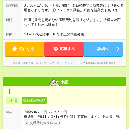
8：30～17：30（実働8時間） ※勤務時間は就業先により異なる
勤務時間
場合があります。 ◎フレックス勤務が可能な就業先もありま
す。 ◎今よりもさらに働きやすい環境をつくるべく、 働き方
改革に全社をあげて取り組んでいます。
長期（期間を定めない雇用契約を当社と結びます）派遣先が変
期間
わっても雇用は継続！
40～50代活躍中
/
10名以上の大量募集
特徴
気になる！
応募する
詳細へ
掲載元企業名
株式会社スタッフサービス エンジニアリング事業本部（無期雇用派遣）
未読
【
正社員
職種未経験OK
月給604,200円～705,600円
給与
※通勤手当は1キロ×13円で計算して支給します。 ※出張手当
海外・為替により変動(10，000円～15，000円)、国内(4，000
交通費別途支給あり
円) ※出張にかかる費用(パスポート取得更新費、3つ星ホテル宿