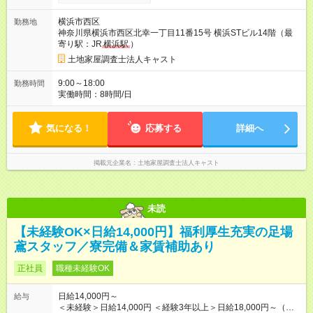
に、本採用時と異なる部分があります。 雇用形態：本採用時と
同じです。 給与：月給 215,000円以上
横浜市西区
勤務地
神奈川県横浜市西区北幸一丁目11番15号 横浜STビル14階（最
寄り駅：JR
横浜駅
）
土地家屋調査士法人キャスト
9:00～18:00
勤務時間
実働時間：8時間/日
気になる！
応募する
詳細へ
掲載元企業名
土地家屋調査士法人キャスト
未読
【未経験OK×日給14,000円】福利厚生充実の足場
鳶スタッフ／寮完備＆家賃補助あり
正社員
職種未経験OK
日給14,000円～
給与
＜未経験＞日給14,000円 ＜経験3年以上＞日給18,000円～（応