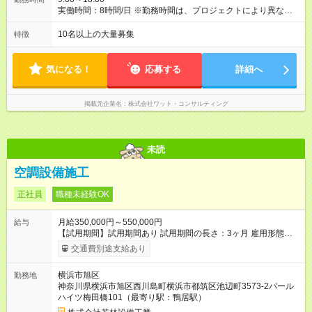
実働時間：8時間/日 ※勤務時間は、プロジェクトにより異なりま
す。
10名以上の大量募集
特徴
気になる！
応募する
詳細へ
掲載元企業名
株式会社ワット・コンサルティング
未読
空調設備施工
正社員
職種未経験OK
月給350,000円～550,000円
給与
【試用期間】試用期間あり 試用期間の長さ：3ヶ月 雇用形態、
給与は本採用時と同じです。
交通費別途支給あり
横浜市旭区
勤務地
神奈川県横浜市旭区西川島町横浜市都筑区池辺町3573-2パール
ハイツ梅田橋101（最寄り駅：鴨居駅）