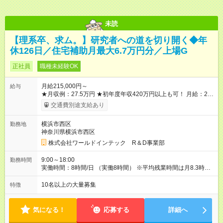
未読
【理系卒、求ム。】研究者への道を切り開く◆年
休126日／住宅補助月最大6.7万円分／上場G
正社員
職種未経験OK
月給215,000円～
給与
★月収例：27.5万円 ★初年度年収420万円以上も可！ 月給：21
万5000円×12ヶ月 家賃補助：6.7万円×12ヶ月 ※1 賞与：4ヶ月
交通費別途支給あり
分 ※2 ――――――――――――――― 【合計】年424.4万円
この収入が手堅く狙えます。資格手当の支給や、年2回分の帰省
横浜市西区
勤務地
費用全額負担も! ※1 規定あり ※2 賞与年2回支給（昨年度実績は
神奈川県横浜市西区
約3.8～4.5ヶ月分）。 ★あなたの頑張りを給与に反映！ 案件ご
とではなく、スキルの向上・資格取得・社内試験の結果、配属
株式会社ワールドインテック R＆D事業部
先での評価などを給与に反映。研究者としての努力がしっかり
報われる体制です！ ◎残業代は別途全額支給いたします。 ◎年
9:00～18:00
勤務時間
齢、スキル、適性などを考慮のうえ決定します。 【試用期間】
実働時間：8時間/日 （実働8時間） ※平均残業時間は月8.3時間
試用期間あり 試用期間の長さ：3ヶ月 雇用形態、給与は本採用
とほとんどナシ。ワークライフバランスも取りやすいです。
時と同じです。
10名以上の大量募集
特徴
気になる！
応募する
詳細へ