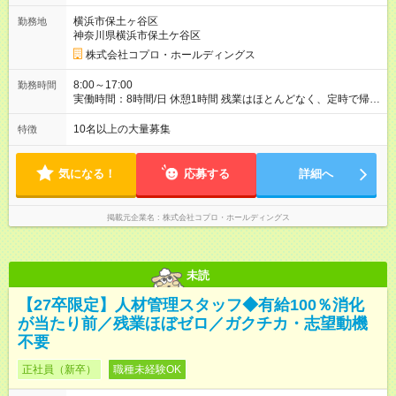
横浜市保土ヶ谷区
勤務地
神奈川県横浜市保土ケ谷区
株式会社コプロ・ホールディングス
8:00～17:00
勤務時間
実働時間：8時間/日 休憩1時間 残業はほとんどなく、定時で帰れ
る日が多い働き方です。 毎日の業務は進捗管理や事務が中心な
ので、 「今日やるべき仕事」が終われば、自然と区切りをつけ
10名以上の大量募集
特徴
やすいのが特長。 突発的な対応も少なく、無理をさせない働き
方を大切にしています。
気になる！
応募する
詳細へ
掲載元企業名
株式会社コプロ・ホールディングス
未読
【27卒限定】人材管理スタッフ◆有給100％消化
が当たり前／残業ほぼゼロ／ガクチカ・志望動機
不要
正社員（新卒）
職種未経験OK