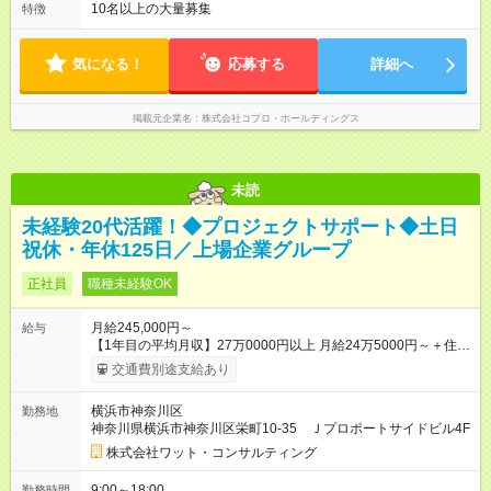
ので、 「今日やるべき仕事」が終われば、自然と区切りをつけ
10名以上の大量募集
特徴
やすいのが特長。 突発的な対応も少なく、無理をさせない働き
方を大切にしています。
気になる！
応募する
詳細へ
掲載元企業名
株式会社コプロ・ホールディングス
未読
未経験20代活躍！◆プロジェクトサポート◆土日
祝休・年休125日／上場企業グループ
正社員
職種未経験OK
月給245,000円～
給与
【1年目の平均月収】27万0000円以上 月給24万5000円～＋住宅
手当＋各種手当 ※経験・年齢を考慮の上、当社規定により優遇
交通費別途支給あり
します。 ※固定残業代は含みません。残業代は1分単位で100％
支給します。 ※住宅手当は１人暮らしをする際に一定基準を満
横浜市神奈川区
勤務地
たしている場合、控除100%、住宅手当50%となります。（上限
神奈川県横浜市神奈川区栄町10-35 Ｊプロポートサイドビル4F
2万5000円） 【試用期間】試用期間あり 試用期間の長さ：3ヶ
月 雇用形態、給与は本採用時と同じです。
株式会社ワット・コンサルティング
9:00～18:00
勤務時間