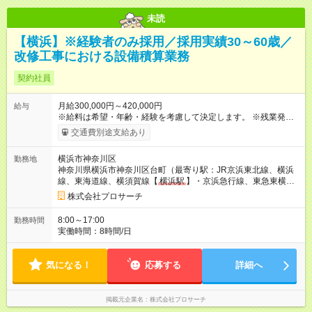
未読
【横浜】※経験者のみ採用／採用実績30～60歳／
改修工事における設備積算業務
契約社員
月給300,000円～420,000円
給与
※給料は希望・年齢・経験を考慮して決定します。 ※残業発生時
は時間外手当を別途支給 【試用期間】試用期間あり 試用期間の
交通費別途支給あり
長さ：3ヶ月 雇用形態、給与は本採用時と同じです。
横浜市神奈川区
勤務地
神奈川県横浜市神奈川区台町（最寄り駅：JR京浜東北線、横浜
線、東海道線、横須賀線【
横浜駅
】・京浜急行線、東急東横
線、みなとみらい線、相鉄線【
横浜駅
】）
株式会社プロサーチ
8:00～17:00
勤務時間
実働時間：8時間/日
気になる！
応募する
詳細へ
掲載元企業名
株式会社プロサーチ