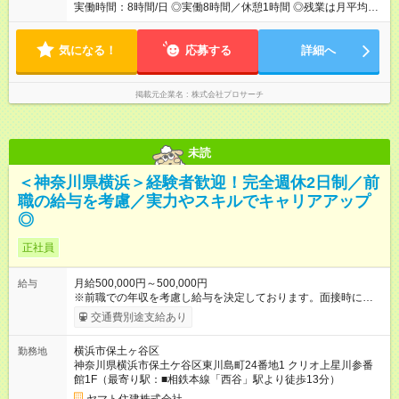
実働時間：8時間/日 ◎実働8時間／休憩1時間 ◎残業は月平均30
～40時間！（工事状況によって変動あり） ワークライフバラン
スを大切にしています。
気になる！
応募する
詳細へ
掲載元企業名
株式会社プロサーチ
未読
＜神奈川県横浜＞経験者歓迎！完全週休2日制／前
職の給与を考慮／実力やスキルでキャリアアップ
◎
正社員
月給500,000円～500,000円
給与
※前職での年収を考慮し給与を決定しております。面接時に遠慮
なくお申し付けくだ さい。 【試用期間】試用期間なし
交通費別途支給あり
横浜市保土ヶ谷区
勤務地
神奈川県横浜市保土ケ谷区東川島町24番地1 クリオ上星川参番
館1F（最寄り駅：■相鉄本線「西谷」駅より徒歩13分）