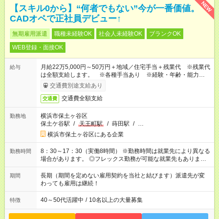
NEW
【スキル0から】“何者でもない”今が一番価値。
CADオペで正社員デビュー↑
無期雇用派遣
職種未経験OK
社会人未経験OK
ブランクOK
WEB登録・面接OK
月給22万5,000円～50万円＋地域／住宅手当＋残業代 ※残業代
給与
は全額支給します。 ※各種手当あり ※経験・年齢・能力等を
考慮して加給・優遇します。
交通費別途支給あり
交通費全額支給
交通費
横浜市保土ヶ谷区
勤務地
保土ケ谷駅
/
天王町駅
/
蒔田駅
/
…
横浜市保土ヶ谷区にある企業
8：30～17：30（実働8時間） ※勤務時間は就業先により異なる
勤務時間
場合があります。 ◎フレックス勤務が可能な就業先もありま
す。 ◎今よりもさらに働きやすい環境をつくるべく、 働き方
改革に全社をあげて取り組んでいます。
長期（期間を定めない雇用契約を当社と結びます）派遣先が変
期間
わっても雇用は継続！
40～50代活躍中
/
10名以上の大量募集
特徴