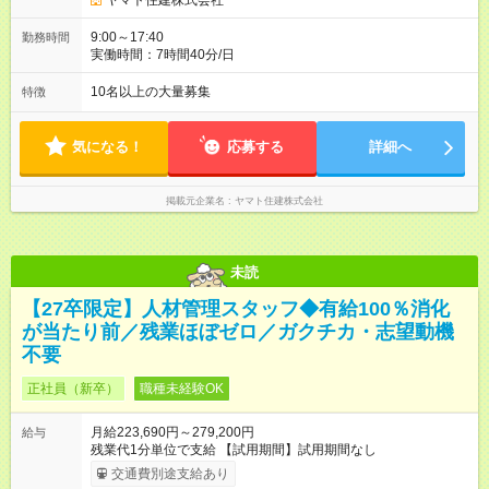
ヤマト住建株式会社
9:00～17:40
勤務時間
実働時間：7時間40分/日
10名以上の大量募集
特徴
気になる！
応募する
詳細へ
掲載元企業名
ヤマト住建株式会社
未読
【27卒限定】人材管理スタッフ◆有給100％消化
が当たり前／残業ほぼゼロ／ガクチカ・志望動機
不要
正社員（新卒）
職種未経験OK
月給223,690円～279,200円
給与
残業代1分単位で支給 【試用期間】試用期間なし
交通費別途支給あり