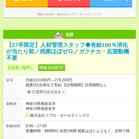
掲載元企業名
株式会社コプロ・ホールディングス
未読
【27卒限定】人材管理スタッフ◆有給100％消化
が当たり前／残業ほぼゼロ／ガクチカ・志望動機
不要
正社員（新卒）
職種未経験OK
月給223,690円～279,200円
給与
残業代1分単位で支給 【試用期間】試用期間なし
交通費別途支給あり
神奈川県海老名市
勤務地
神奈川県海老名市
株式会社コプロ・ホールディングス
8:00～17:00
勤務時間
実働時間：8時間/日 休憩1時間 残業はほとんどなく、定時で帰れ
る日が多い働き方です。 毎日の業務は進捗管理や事務が中心な