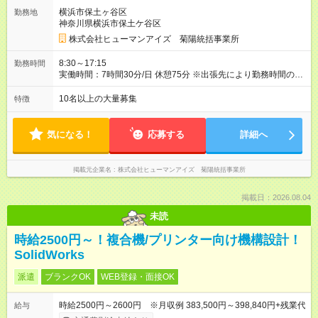
泊費、現地タクシー費など)は会社負担です。 【試用期間】試用
横浜市保土ヶ谷区
勤務地
期間あり 試用期間の長さ：3ヶ月 雇用形態、給与は本採用時と
神奈川県横浜市保土ケ谷区
同じです。
株式会社ヒューマンアイズ 菊陽統括事業所
8:30～17:15
勤務時間
実働時間：7時間30分/日 休憩75分 ※出張先により勤務時間の変
更があります 時間外労働：月あたり25時間程度あり
10名以上の大量募集
特徴
気になる！
応募する
詳細へ
掲載元企業名
株式会社ヒューマンアイズ 菊陽統括事業所
掲載日：2026.08.04
未読
時給2500円～！複合機/プリンター向け機構設計！
SolidWorks
派遣
ブランクOK
WEB登録・面接OK
時給2500円～2600円 ※月収例 383,500円～398,840円+残業代
給与