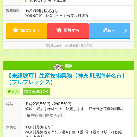
株式会社若林設備工業
勤務時間は指定なし
勤務時間
実働8時間 休憩120分※残業はほぼなし
気になる！
応募する
詳細へ
掲載元企業名
株式会社若林設備工業
未読
【未経験可】生産技術業務【神奈川県海老名市】
（フルフレックス）
正社員
職種未経験OK
月給239,550円～290,550円
給与
経験・能力を考慮の上、決定します。 残業代は実働時間数に応
じて別途支給します。 扶養家族ある場合は、家族手当あり 配
交通費別途支給あり
偶者10,000円 18歳未満の子5,000円/人 【試用期間】試用期間
あり 試用期間の長さ：6ヶ月 雇用形態、給与は本採用時と同じ
神奈川県海老名市
勤務地
です。 試用期間について、3～6ヶ月、最長で6ヶ月。試用期間
神奈川県海老名市柏ヶ谷4丁目11番1号（最寄り駅：相鉄線
中は、確定拠出年金加入なし、家族手当支給なし