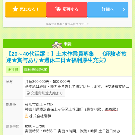
気になる！
応募する
詳細へ
掲載元企業名
株式会社プロサーチ
未読
【20～40代活躍！】土木作業員募集 《経験者歓
迎★賞与あり★週休二日★福利厚生充実》
正社員
職種未経験OK
月給260,000円～500,000円
給与
基本給は経験・能力を考慮して決定いたします。 ■交通費支給
（月上限20,000円） ■退職金制度あり ※試用期間終了後から適
交通費別途支給あり
用 ■資格手当 ┗土木に関わる国家資格 1級：20,000円、2
級：10,000円 公的資格取得制度あり（資格取得にかかる費
横浜市保土ヶ谷区
勤務地
用を負担） ┗重機技能講習や特別教育など 所有数にかかわ
神奈川県横浜市保土ヶ谷区上菅田町（最寄り駅：
西谷駅
）
らず一律5,000円 ■免許手当 ┗普通自動車免許：10,000円 ┗準中
型免許以上（MT）：20,000円 ■現場移動手当：20,000円 ■精皆
株式会社隆和
勤手当：10,000円 ■組合費手当：6,600円 ■家族手当 ┗子：5,000
円 ┗配偶者：10,000円 ■休日手当：土曜日は1.25倍の残業代支給
8:00～17:00
勤務時間
■住宅手当：20,000円 【試用期間】試用期間あり 試用期間の長
実働時間：8時間/日 実働８時間、休憩１時間 土日祝日休み 完
さ：6ヶ月 雇用形態、給与は本採用時と同じです。