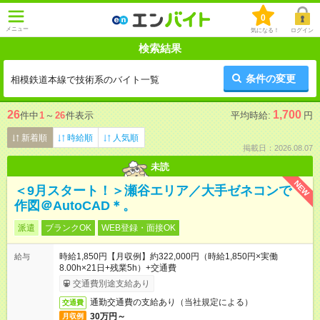
0
メニュー
気になる！
ログイン
検索結果
条件の変更
相模鉄道本線で技術系のバイト一覧
26
1,700
件中
1
～
26
件表示
平均時給:
円
新着順
時給順
人気順
掲載日：2026.08.07
未読
NEW
＜9月スタート！＞瀬谷エリア／大手ゼネコンで
作図＠AutoCAD＊。
派遣
ブランクOK
WEB登録・面接OK
時給1,850円【月収例】約322,000円（時給1,850円×実働
給与
8.00h×21日+残業5h）+交通費
交通費別途支給あり
通勤交通費の支給あり（当社規定による）
交通費
30万円～
月収例