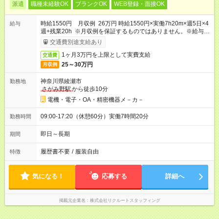
派遣
職種未経験OK
ブランクOK
WEB登録・面接OK
時給1550円 月収例 26万円 時給1550円×実働7h20m×週5日×4
給与
週+残業20h ※月収例を保証するものではありません。※給与即
受取りサービス利用可（利用条件有）
交通費別途支給あり
1ヶ月3万円を上限として実費支給
交通費
25～30万円
月収例
神奈川県綾瀬市
勤務地
さがみ野駅
から徒歩10分
電機・電子・OA・精密機器メ－カ－
09:00-17:20（休憩60分）実働7時間20分
勤務時間
即日～長期
期間
履歴書不要
/
服装自由
特徴
気になる！
応募する
詳細へ
掲載元企業名
株式会社リクルートスタッフィング