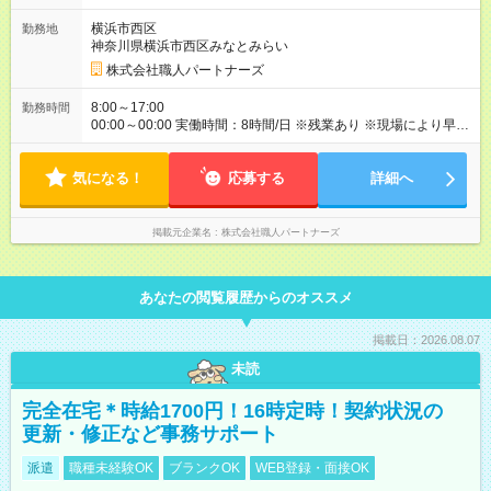
相談） 【各種手当】 ・家賃補助：20,000円（規定あり） ・交通
費支給（上限15,000円） ・子供手当：高校生まで1人3,000円／
横浜市西区
勤務地
月 【試用期間】試用期間なし
神奈川県横浜市西区みなとみらい
株式会社職人パートナーズ
8:00～17:00
勤務時間
00:00～00:00 実働時間：8時間/日 ※残業あり ※現場により早上
がりあり
気になる！
応募する
詳細へ
掲載元企業名
株式会社職人パートナーズ
あなたの閲覧履歴からのオススメ
掲載日：2026.08.07
未読
完全在宅＊時給1700円！16時定時！契約状況の
更新・修正など事務サポート
派遣
職種未経験OK
ブランクOK
WEB登録・面接OK