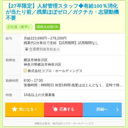
【27卒限定】人材管理スタッフ◆有給100％消化
が当たり前／残業ほぼゼロ／ガクチカ・志望動機
不要
正社員（新卒）
職種未経験OK
月給223,690円～279,200円
給与
残業代1分単位で支給 【試用期間】試用期間なし
交通費別途支給あり
横浜市神奈川区
勤務地
神奈川県横浜市神奈川区
株式会社コプロ・ホールディングス
8:00～17:00
勤務時間
実働時間：8時間/日 休憩1時間 残業はほとんどなく、定時で帰れ
る日が多い働き方です。 毎日の業務は進捗管理や事務が中心な
ので、 「今日やるべき仕事」が終われば、自然と区切りをつけ
10名以上の大量募集
特徴
やすいのが特長。 突発的な対応も少なく、無理をさせない働き
方を大切にしています。
気になる！
応募する
詳細へ
掲載元企業名
株式会社コプロ・ホールディングス