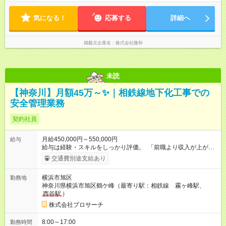
全週休二日 残業少なめです(月平均5時間以下）
気になる！
応募する
詳細へ
掲載元企業名
株式会社隆和
未読
【神奈川】月額45万～✨｜相鉄線地下化工事での
安全管理業務
契約社員
月給450,000円～550,000円
給与
給与は経験・スキルをしっかり評価。 「前職より収入が上がっ
た」という声も多く、生活の安定を実感できるはずです。 ※交
交通費別途支給あり
通費・残業代は別途支給いたします ※待遇条件の詳細について
は、面接でご相談ください 【試用期間】試用期間あり 試用期間
横浜市旭区
勤務地
の長さ：3ヶ月 雇用形態、給与は本採用時と同じです。
神奈川県横浜市旭区鶴ケ峰（最寄り駅：相鉄線 霧ヶ峰駅、
西谷駅
）
株式会社プロサーチ
8:00～17:00
勤務時間