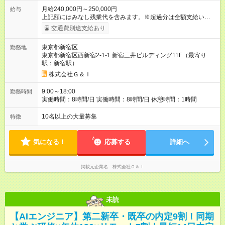
月給240,000円～250,000円
給与
上記額にはみなし残業代を含みます。※超過分は全額支給いたし
ます。 みなし残業代 34,000円／月 みなし残業時間 20時間／月
交通費別途支給あり
※試用期間は6ヶ月で、その期間は契約社員となります。 ※その
ほかの条件に変更はありません。 ※超過分は全額支給します。
東京都新宿区
勤務地
※賞与あり。年2回/6月・12月支給 ※昇給：年１回（4月） ※交
東京都新宿区西新宿2-1-1 新宿三井ビルディング11F（最寄り
通費全額支給 【試用期間】試用期間あり 試用期間の長さ：6ヶ
駅：新宿駅）
月 ※ 雇用形態と給与に、本採用時と異なる部分があります。 雇
用形態：新卒採用（契約社員） 給与：本採用時と同じです。
株式会社Ｇ＆Ｉ
9:00～18:00
勤務時間
実働時間：8時間/日 実働時間：8時間/日 休憩時間：1時間
10名以上の大量募集
特徴
気になる！
応募する
詳細へ
掲載元企業名
株式会社Ｇ＆Ｉ
未読
【AIエンジニア】第二新卒・既卒の内定9割！同期