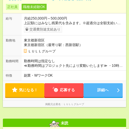
正社員
職種未経験OK
月給250,000円～500,000円
給与
上記額にはみなし残業代を含みます。※超過分は全額支給いたし
ます。 みなし残業代 21,675円／月 みなし残業時間 12時間／月 -
交通費別途支給あり
------------------------------------------------------- ≪経験者の方は以下と
なります≫ --------------------------------------------------------- ◎月給35
東京都新宿区
勤務地
万円～＋業績賞与＋交通費＋各種手当 ※固定残業代（30時間/6
東京都新宿区（最寄り駅：西新宿駅）
万6，610円分）を含む。超過分は追加支給いたします 能力やス
キルを考慮し初任給を決定。経験者の方は前給考慮も可能で
ＬＵＬＬグループ
す！ ◎昇給年1回（研修終了後） ◎賞与年2回（2月・8月）＋業
績賞与あり ◤スキルアップも、収入アップも。◢ 入社後の成長
勤務時間は指定なし
勤務時間
や頑張りは、しっかり給与で還元しています。 実際にほぼ全員
≪勤務時間はプロジェクト先により変動いたします≫ ・10時00
が入社1年以内に昇給を実現。 なかには転職後に年収250万円以
分～19時00分（休憩1時間） ・9時00分～18時00分（休憩1時
上アップした社員も。 エンジニアへの還元率は業界高水準の
間） ＼平日夜も、ちゃんと「自分時間」がつくれます／ 残業は
副業・WワークOK
特徴
87％。 スキルを磨いた分だけ、収入アップも目指せる環境で
月平均10時間程度。 仕事終わりに資格の勉強やゲーム、推し活
す！ 【試用期間】試用期間あり 試用期間の長さ：6ヶ月 ※ 雇用
やサウナなど、 趣味の時間を楽しむ社員も多くいます◎
形態と給与に、本採用時と異なる部分があります。 雇用形態：
気になる！
応募する
詳細へ
中途採用（契約社員） 給与：月給 230,000円以上 上記額にはみ
なし残業代を含みます。※超過分は全額支給いたします。 みな
し残業代 21,329円／月 みなし残業時間 13時間／月 ※交通費は
掲載元企業名
ＬＵＬＬグループ
別途支給いたします ※研修期間中（最大12ヶ月間）も、試用期
間中と同一の給与となります。
未読