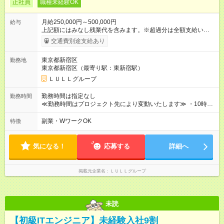
正社員
職種未経験OK
月給250,000円～500,000円
給与
上記額にはみなし残業代を含みます。※超過分は全額支給いたし
ます。 みなし残業代 21,675円／月 みなし残業時間 12時間／月 -
交通費別途支給あり
------------------------------------------------------- ≪経験者の方は以下と
なります≫ --------------------------------------------------------- ◎月給35
東京都新宿区
勤務地
万円～＋業績賞与＋交通費＋各種手当 ※固定残業代（30時間/6
東京都新宿区（最寄り駅：東新宿駅）
万6，610円分）を含む。超過分は追加支給いたします 能力やス
キルを考慮し初任給を決定。経験者の方は前給考慮も可能で
ＬＵＬＬグループ
す！ ◎昇給年1回（研修終了後） ◎賞与年2回（2月・8月）＋業
績賞与あり ◤スキルアップも、収入アップも。◢ 入社後の成長
勤務時間は指定なし
勤務時間
や頑張りは、しっかり給与で還元しています。 実際にほぼ全員
≪勤務時間はプロジェクト先により変動いたします≫ ・10時00
が入社1年以内に昇給を実現。 なかには転職後に年収250万円以
分～19時00分（休憩1時間） ・9時00分～18時00分（休憩1時
上アップした社員も。 エンジニアへの還元率は業界高水準の
間） ＼平日夜も、ちゃんと「自分時間」がつくれます／ 残業は
副業・WワークOK
特徴
87％。 スキルを磨いた分だけ、収入アップも目指せる環境で
月平均10時間程度。 仕事終わりに資格の勉強やゲーム、推し活
す！ 【試用期間】試用期間あり 試用期間の長さ：6ヶ月 ※ 雇用
やサウナなど、 趣味の時間を楽しむ社員も多くいます◎
形態と給与に、本採用時と異なる部分があります。 雇用形態：
気になる！
応募する
詳細へ
中途採用（契約社員） 給与：月給 230,000円以上 上記額にはみ
なし残業代を含みます。※超過分は全額支給いたします。 みな
し残業代 21,329円／月 みなし残業時間 13時間／月 ※交通費は
掲載元企業名
ＬＵＬＬグループ
別途支給いたします ※研修期間中（最大12ヶ月間）も、試用期
間中と同一の給与となります。
未読
【初級ITエンジニア】未経験入社9割