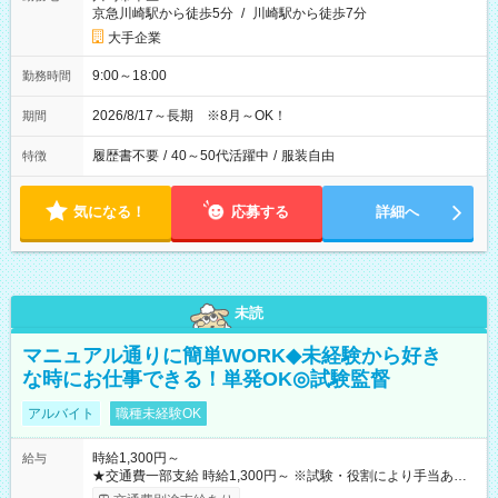
京急川崎駅から徒歩5分
/
川崎駅から徒歩7分
大手企業
9:00～18:00
勤務時間
2026/8/17～長期 ※8月～OK！
期間
履歴書不要
/
40～50代活躍中
/
服装自由
特徴
気になる！
応募する
詳細へ
未読
マニュアル通りに簡単WORK◆未経験から好き
な時にお仕事できる！単発OK◎試験監督
アルバイト
職種未経験OK
時給1,300円～
給与
★交通費一部支給 時給1,300円～ ※試験・役割により手当あり
※勤務回数により昇給あり 【即給（前払い）オプションあ