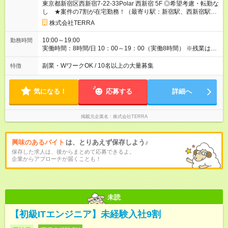
東京都新宿区西新宿7-22-33Polar 西新宿 5F ◎希望考慮・転勤な
時間分 33,200円）を含む。超過分は追加支給 別途交通費支給
し ★案件の7割が在宅勤務！（最寄り駅：新宿駅、西新宿駅、
（毎月上限20,000円） 次のプロジェクトまで間が空いた場合、
新宿西口駅、大久保駅、
西武新宿駅
）
待機期間の給与保証あり ※年齢・経験・能力を考慮のうえ、決
株式会社TERRA
定します。 ※試用期間は、6ヶ月です。その他待遇に変更はあり
ません。 【試用期間】試用期間あり 試用期間の長さ：6ヶ月 雇
10:00～19:00
勤務時間
用形態、給与は本採用時と同じです。 【⾯接官から応募者の皆
実働時間：8時間/日 10：00～19：00（実働8時間） ※残業は1
様へ】 ‧なぜこの業界を選んだのか ‧今までの仕事で何を感じて
ヶ月合計で5～10時間ほど。定時に帰宅できることがほとんどで
きたのか ‧これから何を⽬指したいのか ‧仕事は、あなたにとっ
す。 ※プロジェクト先により一部異なります。
副業・WワークOK / 10名以上の大量募集
特徴
て何なのか あなたと徹底的に向き合います！ ⾃分でも気づいて
いなかった本⾳。 整理できていなかった転職の理由。 ⾒えてい
なかったキャリアの⽅向性。 1時間後、あなたは⾃分のことを
気になる！
応募する
詳細へ
今より深く理解できているはずです。 この面談はあなたのキャ
リアにとって 価値ある時間になると確信しています！ 職種・経
歴は問いません！ 大事なのはあなたが何を考えているかです！
掲載元企業名
株式会社TERRA
我々と一緒に前へ歩んでいきましょう！ それでは皆様とお会い
できる日を楽しみにしております！
興味のあるバイト
は、とりあえず保存しよう♪
保存した求人は、後からまとめて応募できるよ。
企業からアプローチが届くことも！
未読
【初級ITエンジニア】未経験入社9割