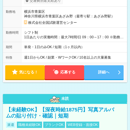
交通費別途支給あり
り！】 希望される場合、勤務から1週間ほどで給与の一部を受け
取れます。 ※手数料418円がかかります。 【過去試験日の収入
横浜市青葉区
勤務地
例】 ・河合塾模擬試験 8:30～17:30（休憩1時間） 時給1,300円
神奈川県横浜市青葉区あざみ野（最寄り駅：あざみ野駅）
×8時間＝日収10,400円＋交通費 ※当日の役割により時給＋100
円の場合あり ・国家試験 7:00～13:30（休憩なし） 時給1,300
株式会社全国試験運営センター
円（役割手当＋100円）×6時間＝日収8,400円＋交通費 【試用期
間】試用期間なし
シフト制
勤務時間
1日あたりの実働時間：最大7時間/日 09：00～17：00 ※勤務時
間は 試験により異なります。
単発・1日のみOK / 短期（1ヶ月以内）
期間
週1日からOK / 副業・WワークOK / 10名以上の大量募集
特徴
気になる！
応募する
詳細へ
未読
【未経験OK】【深夜時給1875円】写真アルバ
ムの貼り付け・確認｜短期
派遣
職種未経験OK
ブランクOK
WEB登録・面接OK