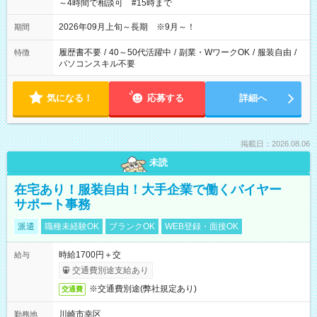
～4時間で相談可 #15時まで
2026年09月上旬～長期 ※9月～！
期間
履歴書不要
/
40～50代活躍中
/
副業・WワークOK
/
服装自由
/
特徴
パソコンスキル不要
気になる！
応募する
詳細へ
掲載日：2026.08.06
未読
在宅あり！服装自由！大手企業で働くバイヤー
サポート事務
派遣
職種未経験OK
ブランクOK
WEB登録・面接OK
時給1700円＋交
給与
交通費別途支給あり
※交通費別途(弊社規定あり)
交通費
川崎市幸区
勤務地