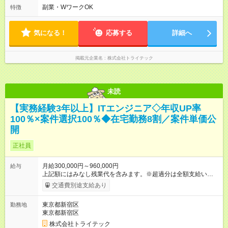
想のワークライフバランスを実現 ★ 年間休日131日、副業OK
副業・WワークOK
特徴
と、あなたのライフスタイルに合わせた働き方が可能です。仕
事もプライベートも両立できる環境が整っています。
気になる！
応募する
詳細へ
掲載元企業名
株式会社トライテック
未読
【実務経験3年以上】ITエンジニア◇年収UP率
100％×案件選択100％◆在宅勤務8割／案件単価公
開
正社員
月給300,000円～960,000円
給与
上記額にはみなし残業代を含みます。※超過分は全額支給いたし
ます。 みなし残業代 45,975円／月 みなし残業時間 30時間／月
交通費別途支給あり
※経験・年齢・能力などを考慮のうえ、当社規定により決定しま
す。 ★ 安心して長く働ける待遇 ★ 業界トップクラスの定着率
東京都新宿区
勤務地
91％を誇る理由は、前給保証と昇給率10%以上を目標とした給
東京都新宿区
与改定を行っているから。案件単価、給与計算式もオープンに
しており、透明性のある給与体系が安心感を支えています。
株式会社トライテック