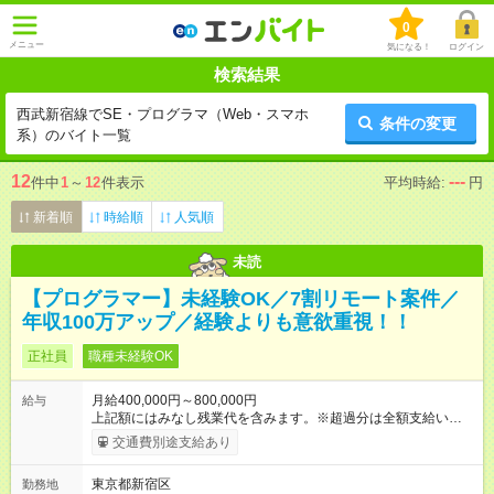
0
メニュー
気になる！
ログイン
検索結果
西武新宿線でSE・プログラマ（Web・スマホ
条件の変更
系）のバイト一覧
12
---
件中
1
～
12
件表示
平均時給:
円
新着順
時給順
人気順
未読
【プログラマー】未経験OK／7割リモート案件／
年収100万アップ／経験よりも意欲重視！！
正社員
職種未経験OK
月給400,000円～800,000円
給与
上記額にはみなし残業代を含みます。※超過分は全額支給いたし
ます。 みなし残業代 33,200円／月 みなし残業時間 21.58時間／
交通費別途支給あり
月 月給40万～80万円 ※案件の月単金の60％～83%を月給として
支給※ 案件の契約内容（月単金など）、福利厚生やその他手当
東京都新宿区
勤務地
の算出方法はすべて開示 上記月給には、みなし残業代（月21.58