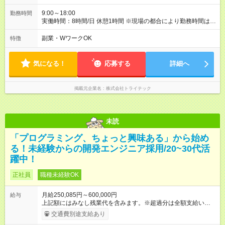
★ 前職給与を保証！★ 実際に当社に転職したエンジニアが全
員、前職よりも収入をUPさせています！ 【試用期間】試用期間
9:00～18:00
勤務時間
あり 試用期間の長さ：6ヶ月 雇用形態、給与は本採用時と同じ
実働時間：8時間/日 休憩1時間 ※現場の都合により勤務時間は異
です。
なります。 ※残業は平均で5～10時間ほどと少なめです。 ★ 理
想のワークライフバランスを実現 ★ 年間休日131日、副業OK
副業・WワークOK
特徴
と、あなたのライフスタイルに合わせた働き方が可能です。仕
事もプライベートも両立できる環境が整っています。
気になる！
応募する
詳細へ
掲載元企業名
株式会社トライテック
未読
「プログラミング、ちょっと興味ある」から始め
る！未経験からの開発エンジニア採用/20~30代活
躍中！
正社員
職種未経験OK
月給250,085円～600,000円
給与
上記額にはみなし残業代を含みます。※超過分は全額支給いたし
ます。 みなし残業代 47,485円／月 みなし残業時間 30時間／月
交通費別途支給あり
・研修期間については月給20万3000円＋交通費＋資格手当＋役