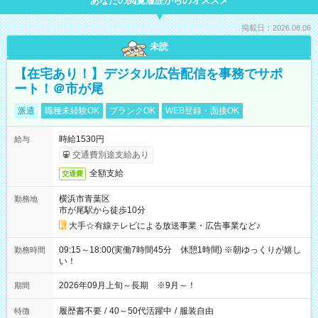
あなたの閲覧履歴からのオススメ
掲載日：2026.08.06
未読
【在宅あり！】デジタル広告配信を事務でサポ
ート！＠市が尾
派遣
職種未経験OK
ブランクOK
WEB登録・面接OK
時給1530円
給与
交通費別途支給あり
全額支給
交通費
横浜市青葉区
勤務地
市が尾駅から徒歩10分
大手☆有線テレビによる放送事業・広告事業など♪
09:15～18:00(実働7時間45分 休憩1時間) ※朝ゆっくりが嬉し
勤務時間
い！
2026年09月上旬～長期 ※9月～！
期間
履歴書不要
/
40～50代活躍中
/
服装自由
特徴