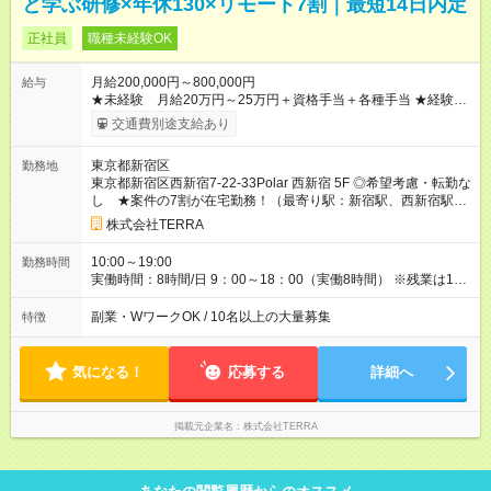
と学ぶ研修×年休130×リモート7割｜最短14日内定
正社員
職種未経験OK
月給200,000円～800,000円
給与
★未経験 月給20万円～25万円＋資格手当＋各種手当 ★経験
者 前職給与保証 月給30万～80万円＋資格手当＋各種手当 ※年
交通費別途支給あり
齢・経験・能力を考慮のうえ、決定します。 ※試用期間は、6ヶ
月です。その他待遇に変更はありません。 ★昇給制度多数！ ★3
東京都新宿区
勤務地
年で給料倍にした実績あり ★ライフワークバランスの両立で満
東京都新宿区西新宿7-22-33Polar 西新宿 5F ◎希望考慮・転勤な
足度充実 【試用期間】試用期間あり 試用期間の長さ：6ヶ月 雇
し ★案件の7割が在宅勤務！（最寄り駅：新宿駅、西新宿駅、
用形態、給与は本採用時と同じです。
新宿西口駅、大久保駅、
西武新宿駅
）
株式会社TERRA
10:00～19:00
勤務時間
実働時間：8時間/日 9：00～18：00（実働8時間） ※残業は1ヶ
月合計で5～10時間ほど。定時に帰宅できることがほとんどで
す。 ※プロジェクト先により一部異なります。
副業・WワークOK / 10名以上の大量募集
特徴
気になる！
応募する
詳細へ
掲載元企業名
株式会社TERRA