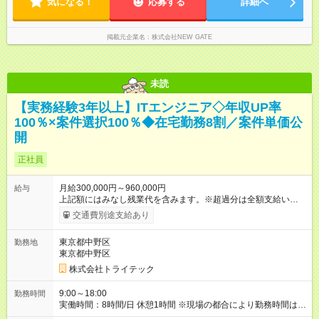
気になる！
応募する
詳細へ
掲載元企業名
株式会社NEW GATE
未読
【実務経験3年以上】ITエンジニア◇年収UP率
100％×案件選択100％◆在宅勤務8割／案件単価公
開
正社員
月給300,000円～960,000円
給与
上記額にはみなし残業代を含みます。※超過分は全額支給いたし
ます。 みなし残業代 45,975円／月 みなし残業時間 30時間／月
交通費別途支給あり
※経験・年齢・能力などを考慮のうえ、当社規定により決定しま
す。 ★ 安心して長く働ける待遇 ★ 業界トップクラスの定着率
東京都中野区
勤務地
91％を誇る理由は、前給保証と昇給率10%以上を目標とした給
東京都中野区
与改定を行っているから。案件単価、給与計算式もオープンに
しており、透明性のある給与体系が安心感を支えています。
株式会社トライテック
★ 前職給与を保証！★ 実際に当社に転職したエンジニアが全
員、前職よりも収入をUPさせています！ 【試用期間】試用期間
9:00～18:00
勤務時間
あり 試用期間の長さ：6ヶ月 雇用形態、給与は本採用時と同じ
実働時間：8時間/日 休憩1時間 ※現場の都合により勤務時間は異
です。
なります。 ※残業は平均で5～10時間ほどと少なめです。 ★ 理