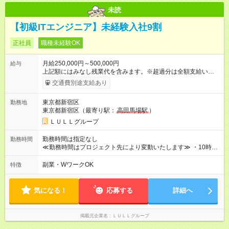
未読
【初級ITエンジニア】未経験入社9割
正社員
職種未経験OK
月給250,000円～500,000円
給与
上記額にはみなし残業代を含みます。※超過分は全額支給いたし
ます。 みなし残業代 21,675円／月 みなし残業時間 12時間／月 -
交通費別途支給あり
------------------------------------------------------- ≪経験者の方は以下と
なります≫ --------------------------------------------------------- ◎月給35
東京都新宿区
勤務地
万円～＋業績賞与＋交通費＋各種手当 ※固定残業代（30時間/6
東京都新宿区（最寄り駅：
高田馬場駅
）
万6，610円分）を含む。超過分は追加支給いたします 能力やス
キルを考慮し初任給を決定。経験者の方は前給考慮も可能で
ＬＵＬＬグループ
す！ ◎昇給年1回（研修終了後） ◎賞与年2回（2月・8月）＋業
績賞与あり ◤スキルアップも、収入アップも。◢ 入社後の成長
勤務時間は指定なし
勤務時間
や頑張りは、しっかり給与で還元しています。 実際にほぼ全員
≪勤務時間はプロジェクト先により変動いたします≫ ・10時00
が入社1年以内に昇給を実現。 なかには転職後に年収250万円以
分～19時00分（休憩1時間） ・9時00分～18時00分（休憩1時
上アップした社員も。 エンジニアへの還元率は業界高水準の
間） ＼平日夜も、ちゃんと「自分時間」がつくれます／ 残業は
副業・WワークOK
特徴
87％。 スキルを磨いた分だけ、収入アップも目指せる環境で
月平均10時間程度。 仕事終わりに資格の勉強やゲーム、推し活
す！ 【試用期間】試用期間あり 試用期間の長さ：6ヶ月 ※ 雇用
やサウナなど、 趣味の時間を楽しむ社員も多くいます◎
形態と給与に、本採用時と異なる部分があります。 雇用形態：
気になる！
応募する
詳細へ
中途採用（契約社員） 給与：月給 230,000円以上 上記額にはみ
なし残業代を含みます。※超過分は全額支給いたします。 みな
し残業代 21,329円／月 みなし残業時間 13時間／月 ※交通費は
掲載元企業名
ＬＵＬＬグループ
別途支給いたします ※研修期間中（最大12ヶ月間）も、試用期
間中と同一の給与となります。