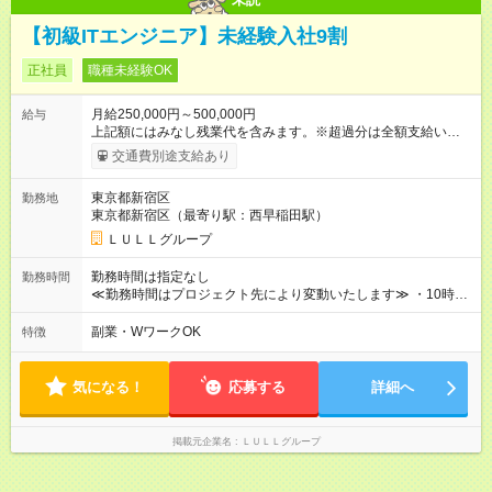
【初級ITエンジニア】未経験入社9割
正社員
職種未経験OK
月給250,000円～500,000円
給与
上記額にはみなし残業代を含みます。※超過分は全額支給いたし
ます。 みなし残業代 21,675円／月 みなし残業時間 12時間／月 -
交通費別途支給あり
------------------------------------------------------- ≪経験者の方は以下と
なります≫ --------------------------------------------------------- ◎月給35
東京都新宿区
勤務地
万円～＋業績賞与＋交通費＋各種手当 ※固定残業代（30時間/6
東京都新宿区（最寄り駅：西早稲田駅）
万6，610円分）を含む。超過分は追加支給いたします 能力やス
キルを考慮し初任給を決定。経験者の方は前給考慮も可能で
ＬＵＬＬグループ
す！ ◎昇給年1回（研修終了後） ◎賞与年2回（2月・8月）＋業
績賞与あり ◤スキルアップも、収入アップも。◢ 入社後の成長
勤務時間は指定なし
勤務時間
や頑張りは、しっかり給与で還元しています。 実際にほぼ全員
≪勤務時間はプロジェクト先により変動いたします≫ ・10時00
が入社1年以内に昇給を実現。 なかには転職後に年収250万円以
分～19時00分（休憩1時間） ・9時00分～18時00分（休憩1時
上アップした社員も。 エンジニアへの還元率は業界高水準の
間） ＼平日夜も、ちゃんと「自分時間」がつくれます／ 残業は
副業・WワークOK
特徴
87％。 スキルを磨いた分だけ、収入アップも目指せる環境で
月平均10時間程度。 仕事終わりに資格の勉強やゲーム、推し活
す！ 【試用期間】試用期間あり 試用期間の長さ：6ヶ月 ※ 雇用
やサウナなど、 趣味の時間を楽しむ社員も多くいます◎
形態と給与に、本採用時と異なる部分があります。 雇用形態：
気になる！
応募する
詳細へ
中途採用（契約社員） 給与：月給 230,000円以上 上記額にはみ
なし残業代を含みます。※超過分は全額支給いたします。 みな
し残業代 21,329円／月 みなし残業時間 13時間／月 ※交通費は
掲載元企業名
ＬＵＬＬグループ
別途支給いたします ※研修期間中（最大12ヶ月間）も、試用期
間中と同一の給与となります。