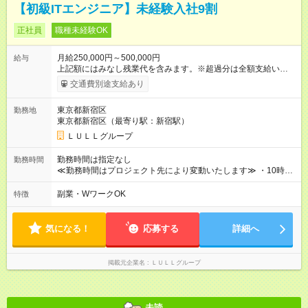
【初級ITエンジニア】未経験入社9割
正社員
職種未経験OK
月給250,000円～500,000円
給与
上記額にはみなし残業代を含みます。※超過分は全額支給いたし
ます。 みなし残業代 21,675円／月 みなし残業時間 12時間／月 -
交通費別途支給あり
------------------------------------------------------- ≪経験者の方は以下と
なります≫ --------------------------------------------------------- ◎月給35
東京都新宿区
勤務地
万円～＋業績賞与＋交通費＋各種手当 ※固定残業代（30時間/6
東京都新宿区（最寄り駅：新宿駅）
万6，610円分）を含む。超過分は追加支給いたします 能力やス
キルを考慮し初任給を決定。経験者の方は前給考慮も可能で
ＬＵＬＬグループ
す！ ◎昇給年1回（研修終了後） ◎賞与年2回（2月・8月）＋業
績賞与あり ◤スキルアップも、収入アップも。◢ 入社後の成長
勤務時間は指定なし
勤務時間
や頑張りは、しっかり給与で還元しています。 実際にほぼ全員
≪勤務時間はプロジェクト先により変動いたします≫ ・10時00
が入社1年以内に昇給を実現。 なかには転職後に年収250万円以
分～19時00分（休憩1時間） ・9時00分～18時00分（休憩1時
上アップした社員も。 エンジニアへの還元率は業界高水準の
間） ＼平日夜も、ちゃんと「自分時間」がつくれます／ 残業は
副業・WワークOK
特徴
87％。 スキルを磨いた分だけ、収入アップも目指せる環境で
月平均10時間程度。 仕事終わりに資格の勉強やゲーム、推し活
す！ 【試用期間】試用期間あり 試用期間の長さ：6ヶ月 ※ 雇用
やサウナなど、 趣味の時間を楽しむ社員も多くいます◎
形態と給与に、本採用時と異なる部分があります。 雇用形態：
気になる！
応募する
詳細へ
中途採用（契約社員） 給与：月給 230,000円以上 上記額にはみ
なし残業代を含みます。※超過分は全額支給いたします。 みな
し残業代 21,329円／月 みなし残業時間 13時間／月 ※交通費は
掲載元企業名
ＬＵＬＬグループ
別途支給いたします ※研修期間中（最大12ヶ月間）も、試用期
間中と同一の給与となります。
未読