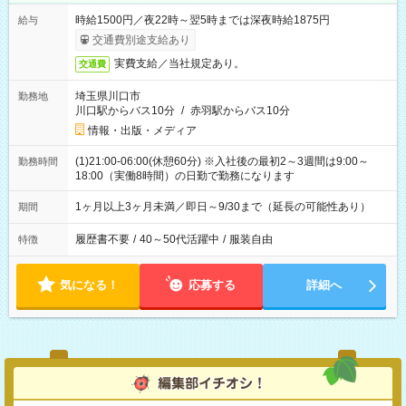
時給1500円／夜22時～翌5時までは深夜時給1875円
給与
交通費別途支給あり
実費支給／当社規定あり。
交通費
埼玉県川口市
勤務地
川口駅からバス10分
/
赤羽駅からバス10分
情報・出版・メディア
(1)21:00-06:00(休憩60分) ※入社後の最初2～3週間は9:00～
勤務時間
18:00（実働8時間）の日勤で勤務になります
1ヶ月以上3ヶ月未満／即日～9/30まで（延長の可能性あり）
期間
履歴書不要
/
40～50代活躍中
/
服装自由
特徴
気になる！
応募する
詳細へ