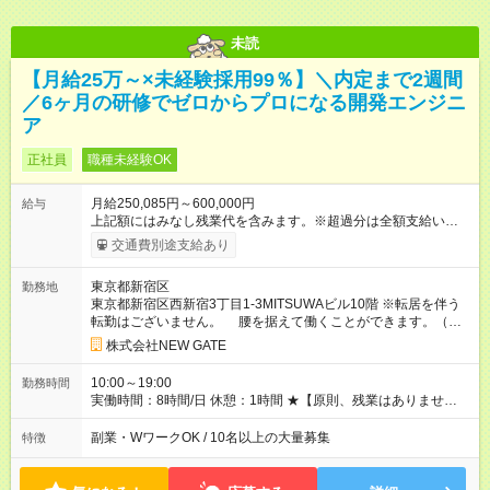
未読
【月給25万～×未経験採用99％】＼内定まで2週間
／6ヶ月の研修でゼロからプロになる開発エンジニ
ア
正社員
職種未経験OK
月給250,085円～600,000円
給与
上記額にはみなし残業代を含みます。※超過分は全額支給いたし
ます。 みなし残業代 47,485円／月 みなし残業時間 30時間／月
交通費別途支給あり
・研修期間については月給20万3000円＋交通費＋資格手当＋役
職手当となります。その他条件に変更なし。 【試用期間】試用
東京都新宿区
勤務地
期間あり 試用期間の長さ：6ヶ月 ※ 雇用形態と給与に、本採用
東京都新宿区西新宿3丁目1-3MITSUWAビル10階 ※転居を伴う
時と異なる部分があります。 雇用形態：中途採用（契約社員）
転勤はございません。 腰を据えて働くことができます。（最
給与：本採用時と同じです。
寄り駅：新宿駅）
株式会社NEW GATE
10:00～19:00
勤務時間
実働時間：8時間/日 休憩：1時間 ★【原則、残業はありませ
ん！】 定時になったらピタッと退勤します。 仕事終わりは趣味
のゲームに没頭したり、 推し活のライブに参戦してみたり、 友
副業・WワークOK / 10名以上の大量募集
特徴
人や家族、子供とお出かけしたり... メンバーそれぞれがプライ
ベート時間を 存分に満喫しています！