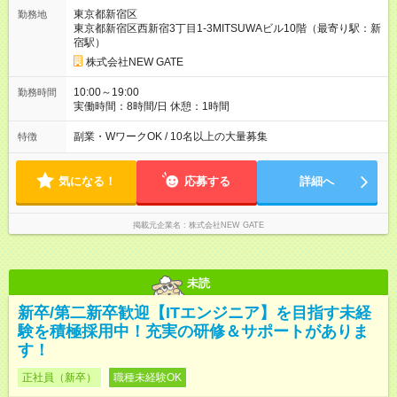
職手当となります。その他条件に変更なし。 【試用期間】試用
東京都新宿区
勤務地
期間あり 試用期間の長さ：6ヶ月 ※ 雇用形態と給与に、本採用
東京都新宿区西新宿3丁目1-3MITSUWAビル10階（最寄り駅：新
時と異なる部分があります。 雇用形態：中途採用（契約社員）
宿駅）
給与：本採用時と同じです。
株式会社NEW GATE
10:00～19:00
勤務時間
実働時間：8時間/日 休憩：1時間
副業・WワークOK / 10名以上の大量募集
特徴
気になる！
応募する
詳細へ
掲載元企業名
株式会社NEW GATE
未読
新卒/第二新卒歓迎【ITエンジニア】を目指す未経
験を積極採用中！充実の研修＆サポートがありま
す！
正社員（新卒）
職種未経験OK