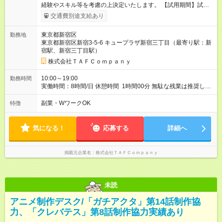
経験やスキル等を考慮の上決定いたします。 【試用期間】試用
期間あり 試用期間の長さ：3ヶ月 雇用形態、給与は本採用時と
交通費別途支給あり
同じです。
東京都新宿区
勤務地
東京都新宿区新宿3-5-6 キュープラザ新宿三丁目（最寄り駅：新
宿駅、新宿三丁目駅）
株式会社ＴＡＦＣｏｍｐａｎｙ
10:00～19:00
勤務時間
実働時間：8時間/日 休憩時間 1時間00分 無駄な残業は推奨して
おりません！プライベートの充実を目指しメリハリをつけてご
活躍できる方はぜひ！
副業・WワークOK
特徴
気になる！
応募する
詳細へ
掲載元企業名
株式会社ＴＡＦＣｏｍｐａｎｙ
未読
アニメ制作デスク/「ガチアクタ」第14話制作協
力、「クレバテス」第8話制作協力実績あり