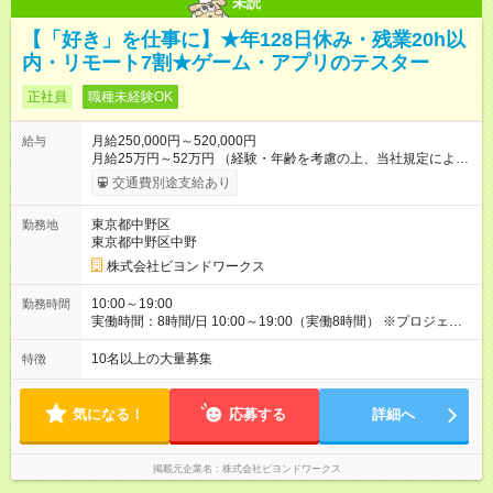
未読
【「好き」を仕事に】★年128日休み・残業20h以
内・リモート7割★ゲーム・アプリのテスター
正社員
職種未経験OK
月給250,000円～520,000円
給与
月給25万円～52万円 （経験・年齢を考慮の上、当社規定により
優遇） ★残業代は別途全額支給 ━━━━━━━━━━━━━━━━ ＼給与ア
交通費別途支給あり
ップ努力宣言！／ 研修期間後の平均月収は27万円。 スキルと実
績が上がるほど給与に反映される 「頑張りが報われる」仕組み
東京都中野区
勤務地
です
東京都中野区中野
株式会社ビヨンドワークス
10:00～19:00
勤務時間
実働時間：8時間/日 10:00～19:00（実働8時間） ※プロジェクト
により若干の変動あり ★残業について、正直にお伝えします
■ 残業代：全額別途支給 ■ 仕事の持ち帰り：なし ■ 休日出勤：
10名以上の大量募集
特徴
なし ■ 上限：月平均20時間程度 「深夜まで残業が続く…」 そん
な働き方は当社にはありません。
気になる！
応募する
詳細へ
掲載元企業名
株式会社ビヨンドワークス