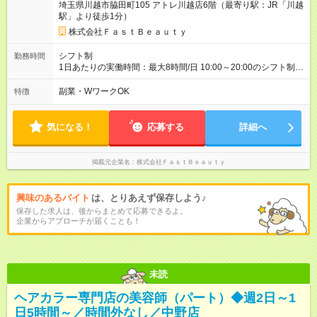
埼玉県川越市脇田町105 アトレ川越店6階（最寄り駅：JR「川越
給1150円 ※交通費支給（～500円/日） ※給与に関しては2025年
駅」より徒歩1分）
度の最低賃金を反映済み ※各都道府県の施行月より適応、入社
時期によっては変動の可能性あり 詳細は、採用担当へお問い合
株式会社ＦａｓｔＢｅａｕｔｙ
わせください 【試用期間】試用期間なし
シフト制
勤務時間
1日あたりの実働時間：最大8時間/日 10:00～20:00のシフト制
週2日～、1日5時間～OK シフトはご希望を伺いながら相談のう
え決定します 扶養内勤務・ダブルワークOK
副業・WワークOK
特徴
気になる！
応募する
詳細へ
掲載元企業名
株式会社ＦａｓｔＢｅａｕｔｙ
興味のあるバイト
は、とりあえず保存しよう♪
保存した求人は、後からまとめて応募できるよ。
企業からアプローチが届くことも！
未読
ヘアカラー専門店の美容師（パート）◆週2日～1
日5時間～／時間外なし／中野店