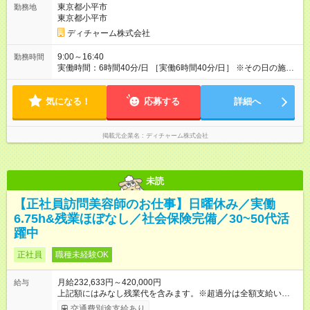
東京都小平市
勤務地
働がなくても固定の手当としてお支払いしています。 施設での
東京都小平市
稼働が長引いた場合、その分の残業代をお支払いいたします。
【モデル年収】 入社2年目/チーフスタイリスト/40代：29万円
ディチャーム株式会社
（週5日勤務、担当業務手当含む） 入社4年目/チームリーダ
ー/50代：35万円（週5日勤務、自家用車手当、担当業務手当含
9:00～16:40
勤務時間
む） 入社12年目/エリアマネージャー/40代：55万円（週6日勤
実働時間：6時間40分/日 ［実働6時間40分/日］ ※その日の施術
務、自家用車手当、担当業務手当含む） ※年2回人事考課による
が早く終わった場合早めに帰宅できます。早めに帰宅の場合も
昇給あり 【各種手当】 土曜手当：1，000円、祝日手当：2，
給与は変わらないのでご安心ください。 ※残業時間は最長で月
000円 自家用車手当：25，000～35，000円（居住地域によ
気になる！
10時間程度、介護施設への訪問となるので遅くとも18時頃には
応募する
詳細へ
る）、遠距離手当：移動距離・移動方法に応じて支給 各種担当
終了します ※勤務地により多少の前後有 ※移動時間別
業務手当：担当業務・エリアに応じて支給 その他手当（通信手
当、アサイン協力手当、教育担当手当など） 【試用期間】試用
掲載元企業名
ディチャーム株式会社
期間あり 試用期間の長さ：3ヶ月 雇用形態、給与は本採用時と
同じです。
未読
【正社員訪問美容師のお仕事】日曜休み／実働
6.75h&残業ほぼなし／社会保険完備／30~50代活
躍中
正社員
職種未経験OK
月給232,633円～420,000円
給与
上記額にはみなし残業代を含みます。※超過分は全額支給いたし
ます。 みなし残業代 54,967円／月 みなし残業時間 41.5時間／
交通費別途支給あり