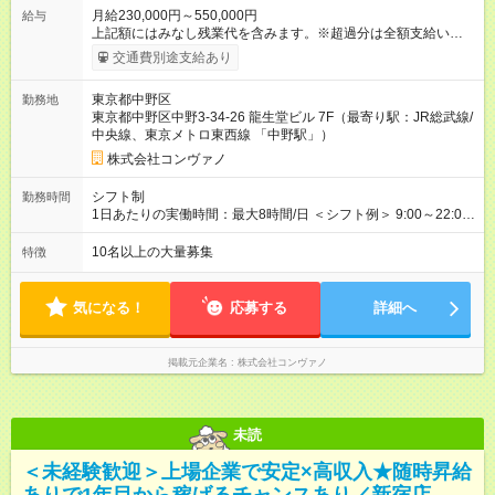
月給230,000円～550,000円
給与
上記額にはみなし残業代を含みます。※超過分は全額支給いたし
ます。 みなし残業代 8,940円／月 みなし残業時間 5.5時間／月
交通費別途支給あり
上記には、月5.5時間分のみなし残業代(8，940円)を含む。超過
分は別途支給。 ・研修期間6ヶ月 ※研修期間中は月給220，000
東京都中野区
勤務地
円～ （期間中は契約社員） ※社内基準を満たした場合は、その
東京都中野区中野3-34-26 龍生堂ビル 7F（最寄り駅：JR総武線/
後正規登用可 【年収例】 ◆エリアマネージャー 月給25万円＋役
中央線、東京メトロ東西線 「中野駅」）
職手当3万円＋インセン14万5，781円＝42万5，781円 ◆店長
月給 25万円＋役職手当1万円＋インセン8万2，547円＝34万2，
株式会社コンヴァノ
547円 ◆社員(役職なし) 月給23万円＋インセン1万4701円＝24
万4，701円 ＜別途支給手当＞ ・インセンティブ：月10万円以
シフト制
勤務時間
上も可能！ ・賞与：年2回(6月/12月)※業績による ・交通費：月
1日あたりの実働時間：最大8時間/日 ＜シフト例＞ 9:00～22:00
上限3万円 ＜昇給制度＞※正社員後 ・昇給額：平均1万円(1回あ
でのシフト制（実働8時間／休憩60分） ※残業時間は月平均で
たり) ・回数：随時 ・反映時期：次月の給与から ・評価手法：
10時間程度 ※営業時間は【平日】11：00～22：00、【土日祝】
10名以上の大量募集
特徴
社内評価に基づく ※あなたの頑張りをしっかり評価します！で
10：00～21：00です。商業施設内店舗は施設の営業時間に準じ
きることが増えるほどお給料に反映される環境です。 【試用期
ます。
間】試用期間あり 試用期間の長さ：6ヶ月 ※ 雇用形態と給与
気になる！
応募する
詳細へ
に、本採用時と異なる部分があります。 雇用形態：中途採用
（契約社員） 給与：月給 220,000円以上 上記額にはみなし残業
代を含みます。※超過分は全額支給いたします。 みなし残業
掲載元企業名
株式会社コンヴァノ
代 8,552円／月 みなし残業時間 5.5時間／月
未読
＜未経験歓迎＞上場企業で安定×高収入★随時昇給