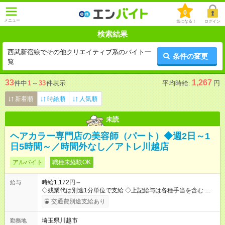
0
メニュー
気になる！
ログイン
検索結果
西武新宿線でその他クリエイティブ系のバイト一
条件の変更
覧
33
1,267
件中
1
～
33
件表示
平均時給:
円
新着順
時給順
人気順
未読
ヘアカラー専門店の美容師（パート）◆週2日～1
日5時間～／時間外なし／アトレ川越店
アルバイト
職種未経験OK
時給1,172円～
給与
◇残業代は別途1分単位で支給 ◇上記給与は各種手当を含む ◇毎
月インセンティブポイント付与 ・店舗売上や入客人数などに応
交通費別途支給あり
じてインセンティブポイントを付与 ・ポイントは6ヶ月に一度引
き出し可能 ◇半年に1回の昇給制度（3人に1人以上が昇給） ◇管
埼玉県川越市
勤務地
理美容師手当あり 研修期間6ヶ月間は以下給与のみ変更あり 時