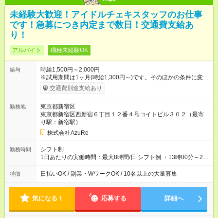
未経験大歓迎！アイドルチェキスタッフのお仕事
です！急募につき内定まで数日！交通費支給あ
り！
アルバイト
職種未経験OK
時給1,500円～2,000円
給与
※試用期間は1ヶ月(時給1,300円～)です。そのほかの条件に変更
はありません。 【試用期間】試用期間あり 試用期間の長さ：1
交通費別途支給あり
ヶ月 ※ 雇用形態と給与に、本採用時と異なる部分があります。
雇用形態：アルバイト・パート採用 給与：時給 1,300円以上 ※
東京都新宿区
勤務地
経験、能力を考慮して決定します。
東京都新宿区西新宿６丁目１２番４号コイトビル３０２（最寄
り駅：新宿駅）
株式会社AzuRe
シフト制
勤務時間
1日あたりの実働時間：最大8時間/日 シフト例 ・13時00分～21
時00分 ・14時00分～22時00分 標準労働時間：1日あたり5~8時
間 (イベントの時間に左右されます)
日払いOK / 副業・WワークOK / 10名以上の大量募集
特徴
気になる！
応募する
詳細へ