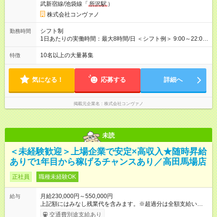
武新宿線/池袋線「
所沢駅
）
職手当3万円＋インセン14万5，781円＝42万5，781円 ◆店長
月給 25万円＋役職手当1万円＋インセン8万2，547円＝34万2，
株式会社コンヴァノ
547円 ◆社員(役職なし) 月給23万円＋インセン1万4701円＝24
万4，701円 ＜別途支給手当＞ ・インセンティブ：月10万円以
シフト制
勤務時間
上も可能！ ・賞与：年2回(6月/12月)※業績による ・交通費：月
1日あたりの実働時間：最大8時間/日 ＜シフト例＞ 9:00～22:00
上限3万円 ＜昇給制度＞※正社員後 ・昇給額：平均1万円(1回あ
でのシフト制（実働8時間／休憩60分） ※残業時間は月平均で
たり) ・回数：随時 ・反映時期：次月の給与から ・評価手法：
10時間程度 ※営業時間は【平日】11：00～22：00、【土日祝】
10名以上の大量募集
特徴
社内評価に基づく ※あなたの頑張りをしっかり評価します！で
10：00～21：00です。商業施設内店舗は施設の営業時間に準じ
きることが増えるほどお給料に反映される環境です。 【試用期
ます。
間】試用期間あり 試用期間の長さ：6ヶ月 ※ 雇用形態と給与
気になる！
応募する
詳細へ
に、本採用時と異なる部分があります。 雇用形態：中途採用
（契約社員） 給与：月給 220,000円以上 上記額にはみなし残業
代を含みます。※超過分は全額支給いたします。 みなし残業
掲載元企業名
株式会社コンヴァノ
代 8,552円／月 みなし残業時間 5.5時間／月
未読
＜未経験歓迎＞上場企業で安定×高収入★随時昇給
ありで1年目から稼げるチャンスあり／高田馬場店
正社員
職種未経験OK
月給230,000円～550,000円
給与
上記額にはみなし残業代を含みます。※超過分は全額支給いたし
ます。 みなし残業代 8,940円／月 みなし残業時間 5.5時間／月
交通費別途支給あり