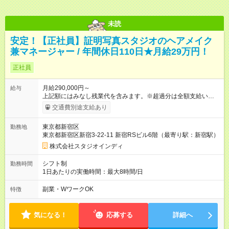
未読
安定！【正社員】証明写真スタジオのヘアメイク
兼マネージャー / 年間休日110日★月給29万円！
正社員
月給290,000円～
給与
上記額にはみなし残業代を含みます。※超過分は全額支給いたし
ます。 みなし残業代 72,314円／月 みなし残業時間 45時間／月
交通費別途支給あり
※試用期間は6ヶ月です。そのほかの条件に変更はありません。
【試用期間】試用期間あり 試用期間の長さ：6ヶ月 雇用形態、
東京都新宿区
勤務地
給与は本採用時と同じです。
東京都新宿区新宿3-22-11 新宿RSビル6階（最寄り駅：新宿駅）
株式会社スタジオインディ
シフト制
勤務時間
1日あたりの実働時間：最大8時間/日
副業・WワークOK
特徴
気になる！
応募する
詳細へ