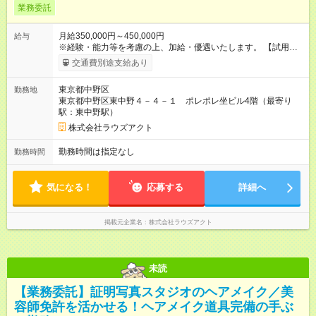
業務委託
月給350,000円～450,000円
給与
※経験・能力等を考慮の上、加給・優遇いたします。 【試用期
間】試用期間なし
交通費別途支給あり
東京都中野区
勤務地
東京都中野区東中野４－４－１ ポレポレ坐ビル4階（最寄り
駅：東中野駅）
株式会社ラウズアクト
勤務時間は指定なし
勤務時間
気になる！
応募する
詳細へ
掲載元企業名
株式会社ラウズアクト
未読
【業務委託】証明写真スタジオのヘアメイク／美
容師免許を活かせる！ヘアメイク道具完備の手ぶ