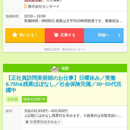
西武新宿駅
、大久保駅）
株式会社センタード
10:00～19:00
勤務時間
実働時間：8時間/日 残業は月平均20時間程度です。業務状況に
より前後する場合があります。
気になる！
応募する
詳細へ
掲載元企業名
株式会社センタード
未読
【正社員訪問美容師のお仕事】日曜休み／実働
6.75h&残業ほぼなし／社会保険完備／30~50代活
躍中
正社員
職種未経験OK
月給232,633円～420,000円
給与
上記額にはみなし残業代を含みます。※超過分は全額支給いたし
ます。 みなし残業代 54,967円／月 みなし残業時間 41.5時間／
交通費別途支給あり
月 【みなし残業について】 みなし残業には帰宅時間と帰宅後の
簡単なメール対応、カルテ整理等の業務を想定しています。 実