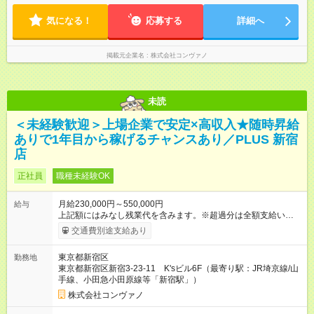
きることが増えるほどお給料に反映される環境です。 【試用期
ます。
間】試用期間あり 試用期間の長さ：6ヶ月 ※ 雇用形態と給与
気になる！
応募する
詳細へ
に、本採用時と異なる部分があります。 雇用形態：中途採用
（契約社員） 給与：月給 220,000円以上 上記額にはみなし残業
代を含みます。※超過分は全額支給いたします。 みなし残業
掲載元企業名
株式会社コンヴァノ
代 8,552円／月 みなし残業時間 5.5時間／月
未読
＜未経験歓迎＞上場企業で安定×高収入★随時昇給
ありで1年目から稼げるチャンスあり／PLUS 新宿
店
正社員
職種未経験OK
月給230,000円～550,000円
給与
上記額にはみなし残業代を含みます。※超過分は全額支給いたし
ます。 みなし残業代 8,940円／月 みなし残業時間 5.5時間／月
交通費別途支給あり
上記には、月5.5時間分のみなし残業代(8，940円)を含む。超過
分は別途支給。 ・研修期間6ヶ月 ※研修期間中は月給220，000
東京都新宿区
勤務地
円～ （期間中は契約社員） ※社内基準を満たした場合は、その
東京都新宿区新宿3-23-11 K'sビル6F（最寄り駅：JR埼京線/山
後正規登用可 【年収例】 ◆エリアマネージャー 月給25万円＋役
手線、小田急小田原線等「新宿駅」）
職手当3万円＋インセン14万5，781円＝42万5，781円 ◆店長
月給 25万円＋役職手当1万円＋インセン8万2，547円＝34万2，
株式会社コンヴァノ
547円 ◆社員(役職なし) 月給23万円＋インセン1万4701円＝24