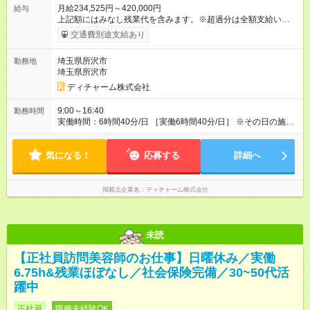
月給234,525円～420,000円
給与
上記額にはみなし残業代を含みます。※超過分は全額支給いたし
ます。 みなし残業代 55,414円／月 みなし残業時間 41.5時間／
交通費別途支給あり
月 【みなし残業について】 みなし残業には帰宅時間と帰宅後の
簡単なメール対応、カルテ整理等の業務を想定しています。 実
埼玉県所沢市
勤務地
働がなくても固定の手当としてお支払いしています。 施設での
埼玉県所沢市
稼働が長引いた場合、その分の残業代をお支払いいたします。
【モデル年収】 入社2年目/チーフスタイリスト/40代：29万円
ディチャーム株式会社
（週5日勤務、担当業務手当含む） 入社4年目/チームリーダ
ー/50代：35万円（週5日勤務、自家用車手当、担当業務手当含
9:00～16:40
勤務時間
む） 入社12年目/エリアマネージャー/40代：55万円（週6日勤
実働時間：6時間40分/日 ［実働6時間40分/日］ ※その日の施術
務、自家用車手当、担当業務手当含む） ※年2回人事考課による
が早く終わった場合早めに帰宅できます。早めに帰宅の場合も
昇給あり 【各種手当】 土曜手当：1，000円、祝日手当：2，
給与は変わらないのでご安心ください。 ※残業時間は最長で月
000円 自家用車手当：25，000～35，000円（居住地域によ
気になる！
10時間程度、介護施設への訪問となるので遅くとも18時頃には
応募する
詳細へ
る）、遠距離手当：移動距離・移動方法に応じて支給 各種担当
終了します ※勤務地により多少の前後有 ※移動時間別
業務手当：担当業務・エリアに応じて支給 その他手当（通信手
当、アサイン協力手当、教育担当手当など） 【試用期間】試用
掲載元企業名
ディチャーム株式会社
期間あり 試用期間の長さ：3ヶ月 雇用形態、給与は本採用時と
同じです。
未読
【正社員訪問美容師のお仕事】日曜休み／実働
6.75h&残業ほぼなし／社会保険完備／30~50代活
躍中
正社員
職種未経験OK