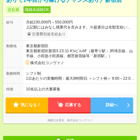
ありで1年目から稼げるチャンスあり／新宿店
正社員
職種未経験OK
月給230,000円～550,000円
給与
上記額にはみなし残業代を含みます。※超過分は全額支給いたし
ます。 みなし残業代 8,940円／月 みなし残業時間 5.5時間／月
交通費別途支給あり
上記には、月5.5時間分のみなし残業代(8，940円)を含む。超過
分は別途支給。 ・研修期間6ヶ月 ※研修期間中は月給220，000
東京都新宿区
勤務地
円～ （期間中は契約社員） ※社内基準を満たした場合は、その
東京都新宿区新宿3-23-11 K'sビル6F（最寄り駅：JR埼京線、山
後正規登用可 【年収例】 ◆エリアマネージャー 月給25万円＋役
手線、小田急小田原線、都営新宿線等「新宿駅」）
職手当3万円＋インセン14万5，781円＝42万5，781円 ◆店長
月給 25万円＋役職手当1万円＋インセン8万2，547円＝34万2，
株式会社コンヴァノ
547円 ◆社員(役職なし) 月給23万円＋インセン1万4701円＝24
万4，701円 ＜別途支給手当＞ ・インセンティブ：月10万円以
シフト制
勤務時間
上も可能！ ・賞与：年2回(6月/12月)※業績による ・交通費：月
1日あたりの実働時間：最大8時間/日 ＜シフト例＞ 9:00～22:00
上限3万円 ＜昇給制度＞※正社員後 ・昇給額：平均1万円(1回あ
でのシフト制（実働8時間／休憩60分） ※残業時間は月平均で
たり) ・回数：随時 ・反映時期：次月の給与から ・評価手法：
10時間程度 ※営業時間は【平日】11：00～22：00、【土日祝】
10名以上の大量募集
特徴
社内評価に基づく ※あなたの頑張りをしっかり評価します！で
10：00～21：00です。商業施設内店舗は施設の営業時間に準じ
きることが増えるほどお給料に反映される環境です。 【試用期
ます。
間】試用期間あり 試用期間の長さ：6ヶ月 ※ 雇用形態と給与
気になる！
応募する
詳細へ
に、本採用時と異なる部分があります。 雇用形態：中途採用
（契約社員） 給与：月給 220,000円以上 上記額にはみなし残業
代を含みます。※超過分は全額支給いたします。 みなし残業
掲載元企業名
株式会社コンヴァノ
代 8,552円／月 みなし残業時間 5.5時間／月