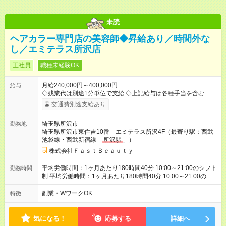
未読
ヘアカラー専門店の美容師◆昇給あり／時間外な
し／エミテラス所沢店
正社員
職種未経験OK
月給240,000円～400,000円
給与
◇残業代は別途1分単位で支給 ◇上記給与は各種手当を含む ◇毎
月インセンティブポイント付与 ・店舗売上や入客人数などに応
交通費別途支給あり
じてインセンティブポイントを付与 ・ポイントは6ヶ月に一度引
き出し可能 ◇半年に1回の昇給制度（3人に1人以上が昇給） ◇店
埼玉県所沢市
勤務地
長手当（月30，000円～）あり 研修期間6ヶ月間は以下給与のみ
埼玉県所沢市東住吉10番 エミテラス所沢4F（最寄り駅：西武
変更あり 月給210，500円 ※給与に関しては2025年度の最低賃
池袋線・西武新宿線「
所沢駅
」）
金を反映済み ※各都道府県の施行月より適応、入社時期によっ
ては変動の可能性あり 詳細は、採用担当へお問い合わせくださ
株式会社ＦａｓｔＢｅａｕｔｙ
い 【試用期間】試用期間なし
平均労働時間：1ヶ月あたり180時間40分 10:00～21:00のシフト
勤務時間
制 平均労働時間：1ヶ月あたり180時間40分 10:00～21:00のシ
フト制
副業・WワークOK
特徴
気になる！
応募する
詳細へ