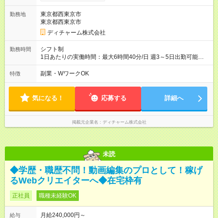
東京都西東京市
勤務地
東京都西東京市
ディチャーム株式会社
シフト制
勤務時間
1日あたりの実働時間：最大6時間40分/日 週3～5日出勤可能な
方 （シフト例） 9:00～16:40（休憩1時間含む） ご希望に合わせ
て勤務終了時間はご相談可能です ※勤務地により多少の前後
副業・WワークOK
特徴
有・移動時間別
気になる！
応募する
詳細へ
掲載元企業名
ディチャーム株式会社
未読
◆学歴・職歴不問！動画編集のプロとして！稼げ
るWebクリエイターへ◆在宅枠有
正社員
職種未経験OK
月給240,000円～
給与