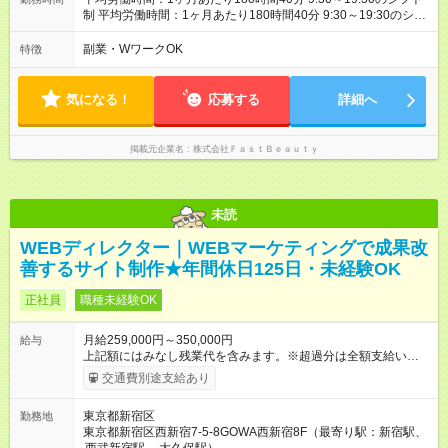
制 平均労働時間：1ヶ月あたり180時間40分 9:30～19:30のシフ
ト制
副業・WワークOK
特徴
気になる！
応募する
詳細へ
掲載元企業名
株式会社ＦａｓｔＢｅａｕｔｙ
未読
WEBディレクター｜WEBマーケティングで成果改
善するサイト制作★年間休日125日・未経験OK
正社員
職種未経験OK
月給259,000円～350,000円
給与
上記額にはみなし残業代を含みます。※超過分は全額支給いたし
ます。 みなし残業代 61,744円 以上／月 みなし残業時間 40時間
交通費別途支給あり
／月 ※経験・能力等を考慮の上、加給・優遇いたします。 【試
用期間】試用期間あり 試用期間の長さ：2ヶ月 雇用形態、給与
東京都新宿区
勤務地
は本採用時と同じです。 ※試用期間は2ヶ月でその間の雇用形態
東京都新宿区西新宿7-5-8GOWA西新宿8F（最寄り駅：新宿駅、
は正社員です。そのほかの条件に変更はありません。