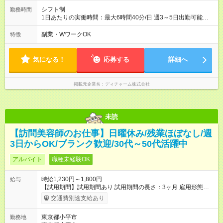
シフト制
勤務時間
1日あたりの実働時間：最大6時間40分/日 週3～5日出勤可能な
方 （シフト例） 9:00～16:40（休憩1時間含む） ご希望に合わせ
て勤務終了時間はご相談可能です ※勤務地により多少の前後
副業・WワークOK
特徴
有・移動時間別
気になる！
応募する
詳細へ
掲載元企業名
ディチャーム株式会社
未読
【訪問美容師のお仕事】日曜休み/残業ほぼなし/週
3日からOK/ブランク歓迎/30代～50代活躍中
アルバイト
職種未経験OK
時給1,230円～1,800円
給与
【試用期間】試用期間あり 試用期間の長さ：3ヶ月 雇用形態、
給与は本採用時と同じです。
交通費別途支給あり
東京都小平市
勤務地