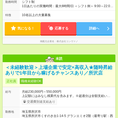
万4，701円 ＜別途支給手当＞ ・インセンティブ：月10万円以
シフト制
勤務時間
上も可能！ ・賞与：年2回(6月/12月)※業績による ・交通費：月
1日あたりの実働時間：最大8時間/日 ＜シフト例＞ 9:00～22:00
上限3万円 ＜昇給制度＞※正社員後 ・昇給額：平均1万円(1回あ
でのシフト制（実働8時間／休憩60分） ※残業時間は月平均で
たり) ・回数：随時 ・反映時期：次月の給与から ・評価手法：
10時間程度 ※営業時間は【平日】11：00～22：00、【土日祝】
10名以上の大量募集
特徴
社内評価に基づく ※あなたの頑張りをしっかり評価します！で
10：00～21：00です。商業施設内店舗は施設の営業時間に準じ
きることが増えるほどお給料に反映される環境です。 【試用期
ます。
間】試用期間あり 試用期間の長さ：6ヶ月 ※ 雇用形態と給与
気になる！
応募する
詳細へ
に、本採用時と異なる部分があります。 雇用形態：中途採用
（契約社員） 給与：月給 220,000円以上 上記額にはみなし残業
代を含みます。※超過分は全額支給いたします。 みなし残業
掲載元企業名
株式会社コンヴァノ
代 8,552円／月 みなし残業時間 5.5時間／月
未読
＜未経験歓迎＞上場企業で安定×高収入★随時昇給
ありで1年目から稼げるチャンスあり／所沢店
正社員
職種未経験OK
月給230,000円～550,000円
給与
上記額にはみなし残業代を含みます。※超過分は全額支給いたし
ます。 みなし残業代 8,940円／月 みなし残業時間 5.5時間／月
交通費別途支給あり
上記には、月5.5時間分のみなし残業代(8，940円)を含む。超過
分は別途支給。 ・研修期間6ヶ月 ※研修期間中は月給220，000
埼玉県所沢市
勤務地
円～ （期間中は契約社員） ※社内基準を満たした場合は、その
埼玉県所沢市くすのき台1-14-5 グランエミオ2階（最寄り駅：西
後正規登用可 【年収例】 ◆エリアマネージャー 月給25万円＋役