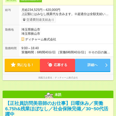
月給234,525円～420,000円
給与
上記額にはみなし残業代を含みます。※超過分は全額支給いたし
ます。 みなし残業代 55,414円／月 みなし残業時間 41.5時間／
交通費別途支給あり
月 【みなし残業について】 みなし残業には帰宅時間と帰宅後の
簡単なメール対応、カルテ整理等の業務を想定しています。 実
埼玉県狭山市
勤務地
働がなくても固定の手当としてお支払いしています。 施設での
埼玉県狭山市
稼働が長引いた場合、その分の残業代をお支払いいたします。
【モデル年収】 入社2年目/チーフスタイリスト/40代：29万円
ディチャーム株式会社
（週5日勤務、担当業務手当含む） 入社4年目/チームリーダ
ー/50代：35万円（週5日勤務、自家用車手当、担当業務手当含
9:00～16:40
勤務時間
む） 入社12年目/エリアマネージャー/40代：55万円（週6日勤
実働時間：6時間40分/日 ［実働6時間40分/日］ ※その日の施術
務、自家用車手当、担当業務手当含む） ※年2回人事考課による
が早く終わった場合早めに帰宅できます。早めに帰宅の場合も
昇給あり 【各種手当】 土曜手当：1，000円、祝日手当：2，
給与は変わらないのでご安心ください。 ※残業時間は最長で月
000円 自家用車手当：25，000～35，000円（居住地域によ
気になる！
10時間程度、介護施設への訪問となるので遅くとも18時頃には
応募する
詳細へ
る）、遠距離手当：移動距離・移動方法に応じて支給 各種担当
終了します ※勤務地により多少の前後有 ※移動時間別
業務手当：担当業務・エリアに応じて支給 その他手当（通信手
当、アサイン協力手当、教育担当手当など） 【試用期間】試用
掲載元企業名
ディチャーム株式会社
期間あり 試用期間の長さ：3ヶ月 雇用形態、給与は本採用時と
同じです。
未読
【正社員訪問美容師のお仕事】日曜休み／実働
6.75h&残業ほぼなし／社会保険完備／30~50代活
躍中