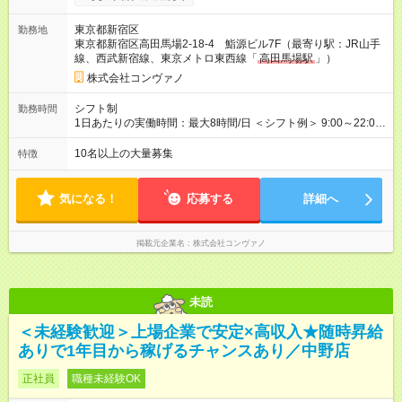
上記には、月5.5時間分のみなし残業代(8，940円)を含む。超過
分は別途支給。 ・研修期間6ヶ月 ※研修期間中は月給220，000
東京都新宿区
勤務地
円～ （期間中は契約社員） ※社内基準を満たした場合は、その
東京都新宿区高田馬場2-18-4 鮨源ビル7F（最寄り駅：JR山手
後正規登用可 【年収例】 ◆エリアマネージャー 月給25万円＋役
線、西武新宿線、東京メトロ東西線「
高田馬場駅
」）
職手当3万円＋インセン14万5，781円＝42万5，781円 ◆店長
月給 25万円＋役職手当1万円＋インセン8万2，547円＝34万2，
株式会社コンヴァノ
547円 ◆社員(役職なし) 月給23万円＋インセン1万4701円＝24
万4，701円 ＜別途支給手当＞ ・インセンティブ：月10万円以
シフト制
勤務時間
上も可能！ ・賞与：年2回(6月/12月)※業績による ・交通費：月
1日あたりの実働時間：最大8時間/日 ＜シフト例＞ 9:00～22:00
上限3万円 ＜昇給制度＞※正社員後 ・昇給額：平均1万円(1回あ
でのシフト制（実働8時間／休憩60分） ※残業時間は月平均で
たり) ・回数：随時 ・反映時期：次月の給与から ・評価手法：
10時間程度 ※営業時間は【平日】11：00～22：00、【土日祝】
10名以上の大量募集
特徴
社内評価に基づく ※あなたの頑張りをしっかり評価します！で
10：00～21：00です。商業施設内店舗は施設の営業時間に準じ
きることが増えるほどお給料に反映される環境です。 【試用期
ます。
間】試用期間あり 試用期間の長さ：6ヶ月 ※ 雇用形態と給与
気になる！
応募する
詳細へ
に、本採用時と異なる部分があります。 雇用形態：中途採用
（契約社員） 給与：月給 220,000円以上 上記額にはみなし残業
代を含みます。※超過分は全額支給いたします。 みなし残業
掲載元企業名
株式会社コンヴァノ
代 8,552円／月 みなし残業時間 5.5時間／月
未読
＜未経験歓迎＞上場企業で安定×高収入★随時昇給
ありで1年目から稼げるチャンスあり／中野店
正社員
職種未経験OK