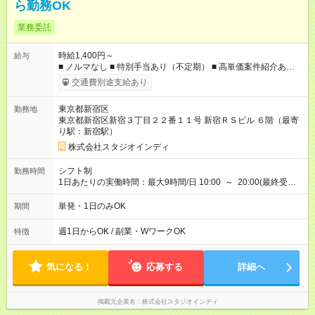
ら勤務OK
業務委託
時給1,400円～
給与
■ ノルマなし ■ 特別手当あり（不定期） ■ 高単価案件紹介あり
【試用期間】試用期間なし
交通費別途支給あり
東京都新宿区
勤務地
東京都新宿区新宿３丁目２２番１１号 新宿ＲＳビル ６階（最寄
り駅：新宿駅）
株式会社スタジオインディ
シフト制
勤務時間
1日あたりの実働時間：最大9時間/日 10:00 ～ 20:00(最終受付
19:15) ■ 休憩あり ■ 予約ない時は過ごし方自由！ ■ 当日の予約
状況によっては休憩時間が増えることも！ ■ 週1勤務、月3勤務
単発・1日のみOK
期間
も大歓迎です！
週1日からOK / 副業・WワークOK
特徴
気になる！
応募する
詳細へ
掲載元企業名
株式会社スタジオインディ