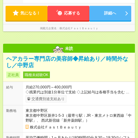
気になる！
応募する
詳細へ
掲載元企業名
株式会社ＦａｓｔＢｅａｕｔｙ
未読
ヘアカラー専門店の美容師◆昇給あり／時間外な
し／中野店
正社員
職種未経験OK
月給270,000円～400,000円
給与
◇残業代は別途1分単位で支給 ◇上記給与は各種手当を含む ◇毎
月インセンティブポイント付与 ・店舗売上や入客人数などに応
交通費別途支給あり
じてインセンティブポイントを付与 ・ポイントは6ヶ月に一度引
き出し可能 ◇半年に1回の昇給制度（3人に1人以上が昇給） ◇店
東京都中野区
勤務地
長手当（月30，000円～）あり 研修期間6ヶ月間は以下給与のみ
東京都中野区新井1-5-3（最寄り駅：JR・東京メトロ東西線「中
変更あり 月給242，700円 ※給与に関しては2025年度の最低賃
野駅」、 西武新宿線「新井薬師駅」）
金を反映済み ※各都道府県の施行月より適応、入社時期によっ
ては変動の可能性あり 詳細は、採用担当へお問い合わせくださ
株式会社ＦａｓｔＢｅａｕｔｙ
い 【試用期間】試用期間なし
平均労働時間：1ヶ月あたり180時間40分 9:30～19:30のシフト
勤務時間