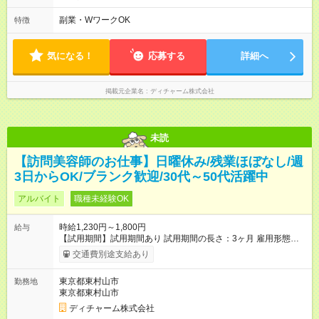
方 （シフト例） 9:00～16:40（休憩1時間含む） ご希望に合わせ
て勤務終了時間はご相談可能です ※勤務地により多少の前後
副業・WワークOK
特徴
有・移動時間別
気になる！
応募する
詳細へ
掲載元企業名
ディチャーム株式会社
未読
【訪問美容師のお仕事】日曜休み/残業ほぼなし/週
3日からOK/ブランク歓迎/30代～50代活躍中
アルバイト
職種未経験OK
時給1,230円～1,800円
給与
【試用期間】試用期間あり 試用期間の長さ：3ヶ月 雇用形態、
給与は本採用時と同じです。
交通費別途支給あり
東京都東村山市
勤務地
東京都東村山市
ディチャーム株式会社