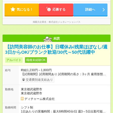
せ下さい♪
気になる！
応募する
詳細へ
掲載元企業名
株式会社ジェネレーションパス
未読
【訪問美容師のお仕事】日曜休み/残業ほぼなし/週
3日からOK/ブランク歓迎/30代～50代活躍中
アルバイト
職種未経験OK
時給1,230円～1,800円
給与
【試用期間】試用期間あり 試用期間の長さ：3ヶ月 雇用形態、
給与は本採用時と同じです。
交通費別途支給あり
東京都武蔵野市
勤務地
東京都武蔵野市
ディチャーム株式会社
シフト制
勤務時間
1日あたりの実働時間：最大6時間40分/日 週3～5日出勤可能な