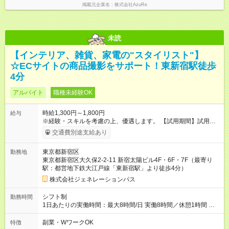
掲載元企業名
株式会社AzuRe
未読
【インテリア、雑貨、家電の"スタイリスト"】
☆ECサイトの商品撮影をサポート！東新宿駅徒歩
4分
アルバイト
職種未経験OK
時給1,300円～1,800円
給与
※経験・スキルを考慮の上、優遇します。 【試用期間】試用期
間あり 試用期間の長さ：2ヶ月 雇用形態、給与は本採用時と同
交通費別途支給あり
じです。
東京都新宿区
勤務地
東京都新宿区大久保2-2-11 新宿太陽ビル4F・6F・7F（最寄り
駅：都営地下鉄大江戸線「東新宿駅」より徒歩4分）
株式会社ジェネレーションパス
シフト制
勤務時間
1日あたりの実働時間：最大8時間/日 実働8時間／休憩1時間 基
本シフトは月～金の週5日！ だけど、用事があったり都合に合わ
せて出勤日は調整可能 ※勤務時間の相談など、お気軽にお問合
副業・WワークOK
特徴