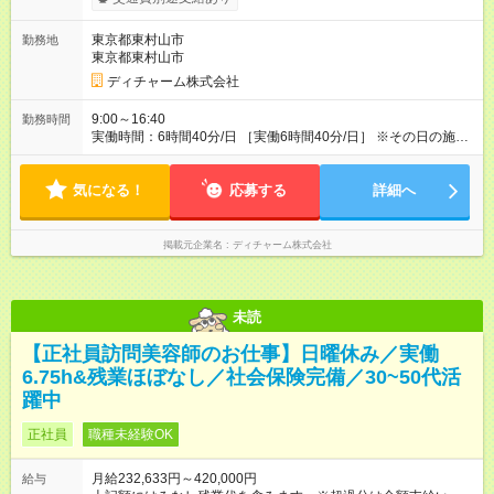
月 【みなし残業について】 みなし残業には帰宅時間と帰宅後の
簡単なメール対応、カルテ整理等の業務を想定しています。 実
東京都東村山市
勤務地
働がなくても固定の手当としてお支払いしています。 施設での
東京都東村山市
稼働が長引いた場合、その分の残業代をお支払いいたします。
【モデル年収】 入社2年目/チーフスタイリスト/40代：29万円
ディチャーム株式会社
（週5日勤務、担当業務手当含む） 入社4年目/チームリーダ
ー/50代：35万円（週5日勤務、自家用車手当、担当業務手当含
9:00～16:40
勤務時間
む） 入社12年目/エリアマネージャー/40代：55万円（週6日勤
実働時間：6時間40分/日 ［実働6時間40分/日］ ※その日の施術
務、自家用車手当、担当業務手当含む） ※年2回人事考課による
が早く終わった場合早めに帰宅できます。早めに帰宅の場合も
昇給あり 【各種手当】 土曜手当：1，000円、祝日手当：2，
給与は変わらないのでご安心ください。 ※残業時間は最長で月
000円 自家用車手当：25，000～35，000円（居住地域によ
気になる！
10時間程度、介護施設への訪問となるので遅くとも18時頃には
応募する
詳細へ
る）、遠距離手当：移動距離・移動方法に応じて支給 各種担当
終了します ※勤務地により多少の前後有 ※移動時間別
業務手当：担当業務・エリアに応じて支給 その他手当（通信手
当、アサイン協力手当、教育担当手当など） 【試用期間】試用
掲載元企業名
ディチャーム株式会社
期間あり 試用期間の長さ：3ヶ月 雇用形態、給与は本採用時と
同じです。
未読
【正社員訪問美容師のお仕事】日曜休み／実働
6.75h&残業ほぼなし／社会保険完備／30~50代活
躍中
正社員
職種未経験OK
月給232,633円～420,000円
給与