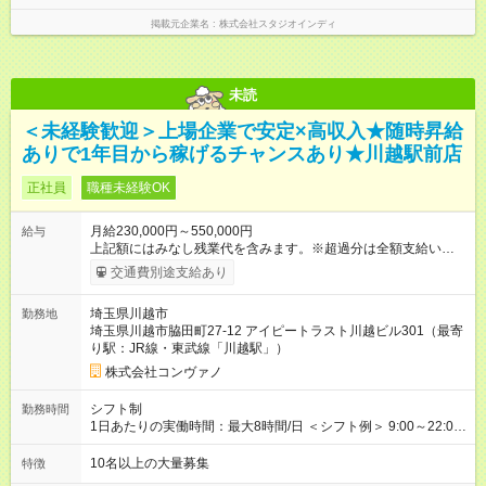
掲載元企業名
株式会社スタジオインディ
未読
＜未経験歓迎＞上場企業で安定×高収入★随時昇給
ありで1年目から稼げるチャンスあり★川越駅前店
正社員
職種未経験OK
月給230,000円～550,000円
給与
上記額にはみなし残業代を含みます。※超過分は全額支給いたし
ます。 みなし残業代 8,940円／月 みなし残業時間 5.5時間／月
交通費別途支給あり
上記には、月5.5時間分のみなし残業代(8，940円)を含む。超過
分は別途支給。 ・研修期間6ヶ月 ※研修期間中は月給220，000
埼玉県川越市
勤務地
円～ （期間中は契約社員） ※社内基準を満たした場合は、その
埼玉県川越市脇田町27-12 アイピートラスト川越ビル301（最寄
後正規登用可 【年収例】 ◆エリアマネージャー 月給25万円＋役
り駅：JR線・東武線「川越駅」）
職手当3万円＋インセン14万5，781円＝42万5，781円 ◆店長
月給 25万円＋役職手当1万円＋インセン8万2，547円＝34万2，
株式会社コンヴァノ
547円 ◆社員(役職なし) 月給23万円＋インセン1万4701円＝24
万4，701円 ＜別途支給手当＞ ・インセンティブ：月10万円以
シフト制
勤務時間
上も可能！ ・賞与：年2回(6月/12月)※業績による ・交通費：月
1日あたりの実働時間：最大8時間/日 ＜シフト例＞ 9:00～22:00
上限3万円 ＜昇給制度＞※正社員後 ・昇給額：平均1万円(1回あ
でのシフト制（実働8時間／休憩60分） ※残業時間は月平均で
たり) ・回数：随時 ・反映時期：次月の給与から ・評価手法：
10時間程度 ※営業時間は【平日】11：00～21：00、【土日祝】
10名以上の大量募集
特徴
社内評価に基づく ※あなたの頑張りをしっかり評価します！で
9：30～20：00です。商業施設内店舗は施設の営業時間に準じ