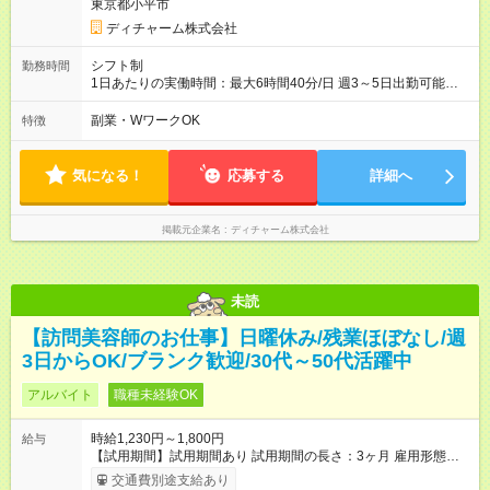
東京都小平市
ディチャーム株式会社
シフト制
勤務時間
1日あたりの実働時間：最大6時間40分/日 週3～5日出勤可能な
方 （シフト例） 9:00～16:40（休憩1時間含む） ご希望に合わせ
て勤務終了時間はご相談可能です ※勤務地により多少の前後
副業・WワークOK
特徴
有・移動時間別
気になる！
応募する
詳細へ
掲載元企業名
ディチャーム株式会社
未読
【訪問美容師のお仕事】日曜休み/残業ほぼなし/週
3日からOK/ブランク歓迎/30代～50代活躍中
アルバイト
職種未経験OK
時給1,230円～1,800円
給与
【試用期間】試用期間あり 試用期間の長さ：3ヶ月 雇用形態、
給与は本採用時と同じです。
交通費別途支給あり