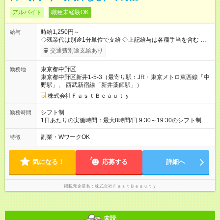
アルバイト
職種未経験OK
時給1,250円～
給与
◇残業代は別途1分単位で支給 ◇上記給与は各種手当を含む ◇毎
月インセンティブポイント付与 ・店舗売上や入客人数などに応
交通費別途支給あり
じてインセンティブポイントを付与 ・ポイントは6ヶ月に一度引
き出し可能 ◇半年に1回の昇給制度（3人に1人以上が昇給） ◇管
東京都中野区
勤務地
理美容師手当あり 研修期間6ヶ月間は以下給与のみ変更あり 時
東京都中野区新井1-5-3（最寄り駅：JR・東京メトロ東西線「中
給1230円 ※交通費支給（～500円/日） ※給与に関しては2025年
野駅」、 西武新宿線「新井薬師駅」）
度の最低賃金を反映済み ※各都道府県の施行月より適応、入社
時期によっては変動の可能性あり 詳細は、採用担当へお問い合
株式会社ＦａｓｔＢｅａｕｔｙ
わせください 【試用期間】試用期間なし
シフト制
勤務時間
1日あたりの実働時間：最大8時間/日 9:30～19:30のシフト制 週
2日～、1日5時間～OK シフトはご希望を伺いながら相談のうえ
決定します 扶養内勤務・ダブルワークOK
副業・WワークOK
特徴
気になる！
応募する
詳細へ
掲載元企業名
株式会社ＦａｓｔＢｅａｕｔｙ
未読