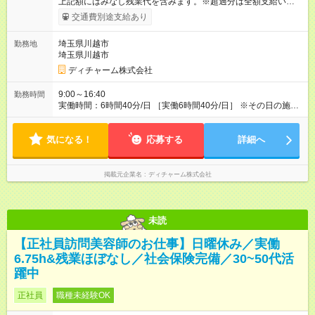
上記額にはみなし残業代を含みます。※超過分は全額支給いたし
ます。 みなし残業代 54,967円／月 みなし残業時間 41.5時間／
交通費別途支給あり
月 【みなし残業について】 みなし残業には帰宅時間と帰宅後の
簡単なメール対応、カルテ整理等の業務を想定しています。 実
埼玉県川越市
勤務地
働がなくても固定の手当としてお支払いしています。 施設での
埼玉県川越市
稼働が長引いた場合、その分の残業代をお支払いいたします。
【モデル年収】 入社2年目/チーフスタイリスト/40代：29万円
ディチャーム株式会社
（週5日勤務、担当業務手当含む） 入社4年目/チームリーダ
ー/50代：35万円（週5日勤務、自家用車手当、担当業務手当含
9:00～16:40
勤務時間
む） 入社12年目/エリアマネージャー/40代：55万円（週6日勤
実働時間：6時間40分/日 ［実働6時間40分/日］ ※その日の施術
務、自家用車手当、担当業務手当含む） ※年2回人事考課による
が早く終わった場合早めに帰宅できます。早めに帰宅の場合も
昇給あり 【各種手当】 土曜手当：1，000円、祝日手当：2，
給与は変わらないのでご安心ください。 ※残業時間は最長で月
000円 自家用車手当：25，000～35，000円（居住地域によ
気になる！
10時間程度、介護施設への訪問となるので遅くとも18時頃には
応募する
詳細へ
る）、遠距離手当：移動距離・移動方法に応じて支給 各種担当
終了します ※勤務地により多少の前後有 ※移動時間別
業務手当：担当業務・エリアに応じて支給 その他手当（通信手
当、アサイン協力手当、教育担当手当など） 【試用期間】試用
掲載元企業名
ディチャーム株式会社
期間あり 試用期間の長さ：3ヶ月 雇用形態、給与は本採用時と
同じです。
未読
【正社員訪問美容師のお仕事】日曜休み／実働
6.75h&残業ほぼなし／社会保険完備／30~50代活
躍中
正社員
職種未経験OK