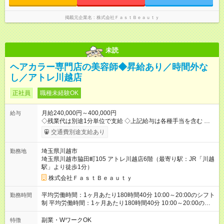
掲載元企業名
株式会社ＦａｓｔＢｅａｕｔｙ
未読
ヘアカラー専門店の美容師◆昇給あり／時間外な
し／アトレ川越店
正社員
職種未経験OK
月給240,000円～400,000円
給与
◇残業代は別途1分単位で支給 ◇上記給与は各種手当を含む ◇毎
月インセンティブポイント付与 ・店舗売上や入客人数などに応
交通費別途支給あり
じてインセンティブポイントを付与 ・ポイントは6ヶ月に一度引
き出し可能 ◇半年に1回の昇給制度（3人に1人以上が昇給） ◇店
埼玉県川越市
勤務地
長手当（月30，000円～）あり 研修期間6ヶ月間は以下給与のみ
埼玉県川越市脇田町105 アトレ川越店6階（最寄り駅：JR「川越
変更あり 月給210，500円 ※給与に関しては2025年度の最低賃
駅」より徒歩1分）
金を反映済み ※各都道府県の施行月より適応、入社時期によっ
ては変動の可能性あり 詳細は、採用担当へお問い合わせくださ
株式会社ＦａｓｔＢｅａｕｔｙ
い 【試用期間】試用期間なし
平均労働時間：1ヶ月あたり180時間40分 10:00～20:00のシフト
勤務時間
制 平均労働時間：1ヶ月あたり180時間40分 10:00～20:00のシ
フト制
副業・WワークOK
特徴