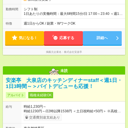
シフト制
勤務時間
1日あたりの実働時間：最大6時間15分/日 17:00～23:40 ＜週1日
～/短時間OK！＞ ※18歳未満・高校生は21:30までの勤務 ・シフ
トは自己申告制だから私生活優先でOK◎ ・週1日もあれば週5日
週1日からOK / 副業・WワークOK
特徴
でがっつり勤務もOK！ 「Ｗワークで収入増やしたい」 「副業と
して短時間」など希望に合わせて働けます！
気になる！
応募する
詳細へ
掲載元企業名
株式会社安楽亭
未読
安楽亭 大泉店のキッチンディナーstaff＜週1日・
1日3時間～＞バイトデビューも応援！
アルバイト
職種未経験OK
時給1,230円～
給与
時給1230円～/22時以降1538円 ＜土日祝時給+50円＞ ※高校生
時給1230円 【試用期間】試用期間あり 試用期間の長さ：12ヶ
交通費別途支給あり
月 雇用形態、給与は本採用時と同じです。 ※最大12ヶ月の間
で、合計30時間の試用期間（研修期間）があります。