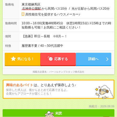
東京都練馬区
勤務地
石神井公園駅
から民間バス10分
/
光が丘駅から民間バス20分
高性能住宅を提供するハウスメーカー♪
10:00～16:00(実働4時間45分 休憩1時間15分) ※15時までの時
勤務時間
短勤務も可能！お気軽にご相談ください！
【急募】即日～長期 ※8月～！
期間
履歴書不要
/
40～50代活躍中
特徴
気になる！
応募する
詳細へ
掲載元企業名
パーソルテンプスタッフ株式会社
興味のあるバイト
は、とりあえず保存しよう♪
保存した求人は、後からまとめて応募できるよ。
企業からアプローチが届くことも！
掲載日：2026.08.06
未読