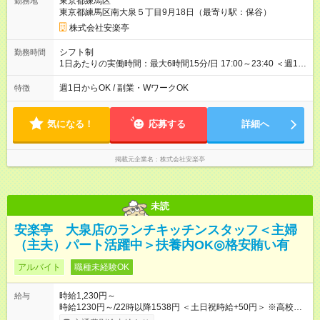
東京都練馬区
勤務地
東京都練馬区南大泉５丁目9月18日（最寄り駅：保谷）
株式会社安楽亭
シフト制
勤務時間
1日あたりの実働時間：最大6時間15分/日 17:00～23:40 ＜週1日
～/短時間OK！＞ ※18歳未満・高校生は21:30までの勤務 ・シフ
トは自己申告制だから私生活優先でOK◎ ・週1日もあれば週5日
週1日からOK / 副業・WワークOK
特徴
でがっつり勤務もOK！ 「Ｗワークで収入増やしたい」 「副業と
して短時間」など希望に合わせて働けます！
気になる！
応募する
詳細へ
掲載元企業名
株式会社安楽亭
未読
安楽亭 大泉店のランチキッチンスタッフ＜主婦
（主夫）パート活躍中＞扶養内OK◎格安賄い有
アルバイト
職種未経験OK
時給1,230円～
給与
時給1230円～/22時以降1538円 ＜土日祝時給+50円＞ ※高校生
時給1230円 【試用期間】試用期間あり 試用期間の長さ：12ヶ