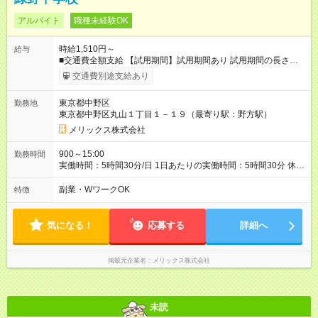
アルバイト
職種未経験OK
時給1,510円～
給与
■交通費全額支給 【試用期間】試用期間あり 試用期間の長さ：3
ヶ月 雇用形態、給与は本採用時と同じです。
交通費別途支給あり
東京都中野区
勤務地
東京都中野区丸山１丁目１－１９（最寄り駅：野方駅）
メリックス株式会社
900～15:00
勤務時間
実働時間：5時間30分/日 1日あたりの実働時間：5時間30分 休
憩：30分 ◆週4日勤務～OK ◆決められた時間内のお仕事なので
家族と過ごす時間もしっかり確保できます。 ◆長期で働きたい
副業・WワークOK
特徴
方歓迎！
気になる！
応募する
詳細へ
掲載元企業名
メリックス株式会社
未読