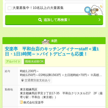
大量募集中！10名以上の大量募集
追加して再検索！
未読
安楽亭 平和台店のキッチンディナーstaff＜週1
日・1日3時間～＞バイトデビューも応援！
アルバイト
職種未経験OK
時給1,230円～
給与
時給1250円～/22時以降1563円 ＜土日祝時給+70円＞ ※高校生
時給1230円 【試用期間】試用期間あり 試用期間の長さ：12ヶ
交通費別途支給あり
月 雇用形態、給与は本採用時と同じです。 ※最大12ヶ月の間
で、合計30時間の試用期間（研修期間）があります。
東京都練馬区
勤務地
東京都練馬区早宮２丁目17-35 平和台クリスタル217 2F（最
寄り駅：平和台（東京都））
株式会社安楽亭