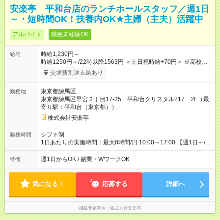
安楽亭 平和台店のランチホールスタッフ／週1日
～・短時間OK！扶養内OK★主婦（主夫）活躍中
アルバイト
職種未経験OK
時給1,230円～
給与
時給1250円～/22時以降1563円 ＜土日祝時給+70円＞ ※高校生
時給1230円 【試用期間】試用期間あり 試用期間の長さ：12ヶ
交通費別途支給あり
月 雇用形態、給与は本採用時と同じです。 ※最大12ヶ月の間
で、合計30時間の試用期間（研修期間）があります。
東京都練馬区
勤務地
東京都練馬区早宮２丁目17-35 平和台クリスタル217 2F（最
寄り駅：平和台（東京都））
株式会社安楽亭
シフト制
勤務時間
1日あたりの実働時間：最大8時間/日 10:00～17:00 【週1日～/1
日3時間～OK！】 ＊レギュラー勤務ももちろん大歓迎！ 「子ど
ものお迎えまでの時間」 「ランチタイムだけ」 など、家庭の予
週1日からOK / 副業・WワークOK
特徴
定に合わせやすいシフト制！ ※ディナータイムの勤務希望も相
談可能◎
気になる！
応募する
詳細へ
掲載元企業名
株式会社安楽亭