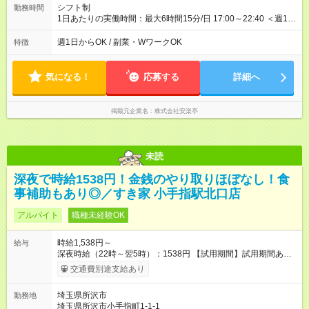
シフト制
勤務時間
1日あたりの実働時間：最大6時間15分/日 17:00～22:40 ＜週1日
～/短時間OK！＞ ※18歳未満・高校生は21:30までの勤務 ・シフ
トは自己申告制だから私生活優先でOK◎ ・週1日もあれば週5日
週1日からOK / 副業・WワークOK
特徴
でがっつり勤務もOK！ 「Ｗワークで収入増やしたい」 「副業と
して短時間」など希望に合わせて働けます！
気になる！
応募する
詳細へ
掲載元企業名
株式会社安楽亭
未読
深夜で時給1538円！金銭のやり取りほぼなし！食
事補助もあり◎／すき家 小手指駅北口店
アルバイト
職種未経験OK
時給1,538円～
給与
深夜時給（22時～翌5時）：1538円 【試用期間】試用期間あり
試用期間の長さ：1ヶ月 雇用形態、給与は本採用時と同じです。
交通費別途支給あり
試用期間の実態は30日（※条件変更なし）ですが、切り上げで
一ヶ月とさせていただきます。 研修制度あり：15時間(研修中も
埼玉県所沢市
勤務地
同時給）
埼玉県所沢市小手指町1-1-1