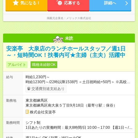
気になる！
応募する
詳細へ
掲載元企業名
メリックス株式会社
未読
安楽亭 大泉店のランチホールスタッフ／週1日
～・短時間OK！扶養内可★主婦（主夫）活躍中
アルバイト
職種未経験OK
時給1,230円～
給与
時給1230円～/22時以降1538円 ＜土日祝時給+50円＞ ※高校生
時給1230円 【試用期間】試用期間あり 試用期間の長さ：12ヶ
交通費別途支給あり
月 雇用形態、給与は本採用時と同じです。 ※最大12ヶ月の間
で、合計30時間の試用期間（研修期間）があります。
東京都練馬区
勤務地
東京都練馬区南大泉５丁目9月18日（最寄り駅：保谷）
株式会社安楽亭
シフト制
勤務時間
1日あたりの実働時間：最大8時間/日 10:00～17:00 【週1日～/1
日3時間～OK！】 ＊レギュラー勤務ももちろん大歓迎！ 「子ど
ものお迎えまでの時間」 「ランチタイムだけ」 など、家庭の予