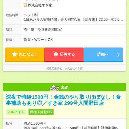
株式会社すき家
シフト制
勤務時間
1日あたりの実働時間：最大7時間/日 【深夜帯】22:00～翌5:00
週2日～・1日2h～OK◎ ※22:00から翌5:00までは18歳以上の方
のみ勤務可能です（18歳未満の深夜業務禁止のため） ★深夜で
春・夏・冬休み期間限定
期間
も安心して働けます★ すき家では、ワンオペを禁止していま
す。 必ず、2名以上での勤務を行いますので、安心して働けま
副業・WワークOK
特徴
す。
気になる！
応募する
詳細へ
掲載元企業名
株式会社すき家
未読
深夜で時給1500円！金銭のやり取りほぼなし！食
事補助もあり◎／すき家 299号入間野田店
アルバイト
職種未経験OK
時給1,500円～
給与
深夜時給（22時～翌5時）：1500円 【試用期間】試用期間あり