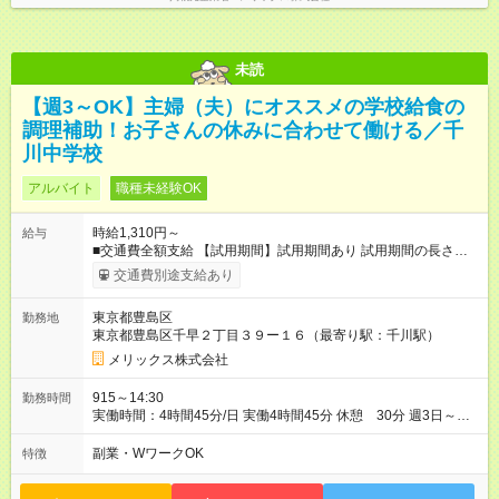
未読
【週3～OK】主婦（夫）にオススメの学校給食の
調理補助！お子さんの休みに合わせて働ける／千
川中学校
アルバイト
職種未経験OK
時給1,310円～
給与
■交通費全額支給 【試用期間】試用期間あり 試用期間の長さ：3
ヶ月 雇用形態、給与は本採用時と同じです。
交通費別途支給あり
東京都豊島区
勤務地
東京都豊島区千早２丁目３９ー１６（最寄り駅：千川駅）
メリックス株式会社
915～14:30
勤務時間
実働時間：4時間45分/日 実働4時間45分 休憩 30分 週3日～OK
◆長期で働きたい方歓迎！ ※勤務時間・勤務日数は面接時にご相
談ください
副業・WワークOK
特徴