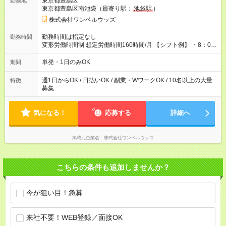
東京都豊島区
勤務地
東京都豊島区南池袋（最寄り駅：
池袋駅
）
株式会社ワンベルウッズ
勤務時間は指定なし
勤務時間
変形労働時間制 想定労働時間160時間/月 【シフト例】 ・8：00
～21：00
単発・1日のみOK
期間
週1日からOK / 日払いOK / 副業・WワークOK / 10名以上の大量
特徴
募集
気になる！
応募する
詳細へ
掲載元企業名
株式会社ワンベルウッズ
こちらの条件も追加しませんか？
今が狙い目！急募
来社不要！WEB登録／面接OK