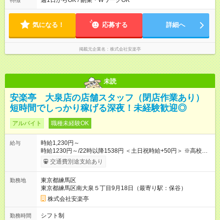
週1日からOK / 副業・WワークOK
特徴
定に合わせやすいシフト制！ ※ディナータイムの勤務希望も相
談可能◎
気になる！
応募する
詳細へ
掲載元企業名
株式会社安楽亭
未読
安楽亭 大泉店の店舗スタッフ（閉店作業あり）
短時間でしっかり稼げる深夜！未経験歓迎◎
アルバイト
職種未経験OK
時給1,230円～
給与
時給1230円～/22時以降1538円 ＜土日祝時給+50円＞ ※高校生
時給1230円 【試用期間】試用期間あり 試用期間の長さ：12ヶ
交通費別途支給あり
月 雇用形態、給与は本採用時と同じです。 ※最大12ヶ月の間
で、合計30時間の試用期間（研修期間）があります。
東京都練馬区
勤務地
東京都練馬区南大泉５丁目9月18日（最寄り駅：保谷）
株式会社安楽亭
シフト制
勤務時間