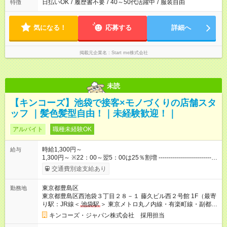
日払いOK
/
履歴書不要
/
40～50代活躍中
/
服装自由
特徴
気になる！
応募する
詳細へ
掲載元企業名
Start me株式会社
未読
【キンコーズ】池袋で接客×モノづくりの店舗スタ
ッフ ｜髪色髪型自由！｜未経験歓迎！｜
アルバイト
職種未経験OK
時給1,300円～
給与
1,300円～ ※22：00～翌5：00は25％割増 -----------------------------
---------------------------- ・配送スタッフは＋50円手当として加算さ
交通費別途支給あり
れます。 ・6か月ごとの業務評価で昇給あり！頑張っている人、
スキルがある人にしっかり応えます！ ・経験に応じて早ければ
東京都豊島区
勤務地
入社2か月後に時給が上がる可能性もあります。 【試用期間】試
東京都豊島区西池袋３丁目２８－１ 藤久ビル西２号館 1F（最寄
用期間あり 試用期間の長さ：2ヶ月 雇用形態、給与は本採用時
り駅：JR線＜
池袋駅
＞ 東京メトロ丸ノ内線・有楽町線・副都心
と同じです。
線＜
池袋駅
＞）
キンコーズ・ジャパン株式会社 採用担当