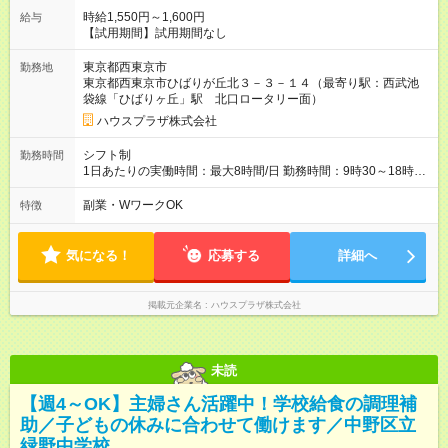
時給1,550円～1,600円
給与
【試用期間】試用期間なし
東京都西東京市
勤務地
東京都西東京市ひばりが丘北３－３－１４（最寄り駅：西武池
袋線「ひばりヶ丘」駅 北口ロータリー面）
ハウスプラザ株式会社
シフト制
勤務時間
1日あたりの実働時間：最大8時間/日 勤務時間：9時30～18時30
分または13時～18時30分
副業・WワークOK
特徴
気になる！
応募する
詳細へ
掲載元企業名
ハウスプラザ株式会社
未読
【週4～OK】主婦さん活躍中！学校給食の調理補
助／子どもの休みに合わせて働けます／中野区立
緑野中学校