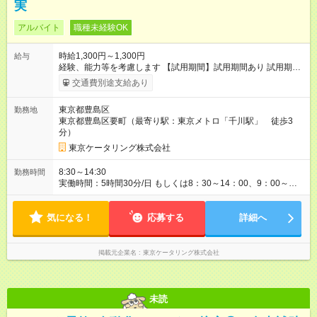
実
アルバイト
職種未経験OK
時給1,300円～1,300円
給与
経験、能力等を考慮します 【試用期間】試用期間あり 試用期間
の長さ：3ヶ月 雇用形態、給与は本採用時と同じです。
交通費別途支給あり
東京都豊島区
勤務地
東京都豊島区要町（最寄り駅：東京メトロ「千川駅」 徒歩3
分）
東京ケータリング株式会社
8:30～14:30
勤務時間
実働時間：5時間30分/日 もしくは8：30～14：00、9：00～
15：00 平日３日～週5日勤務可能な方
気になる！
応募する
詳細へ
掲載元企業名
東京ケータリング株式会社
未読