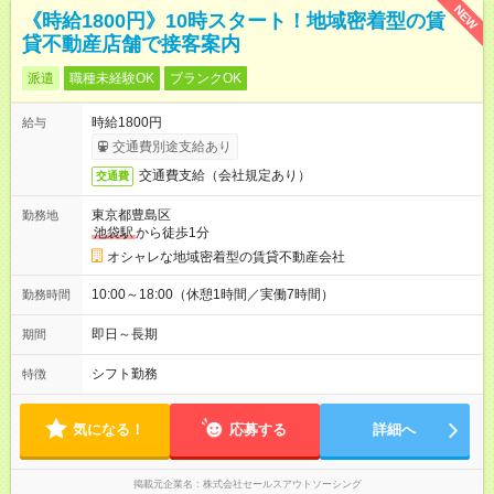
NEW
《時給1800円》10時スタート！地域密着型の賃
貸不動産店舗で接客案内
派遣
職種未経験OK
ブランクOK
時給1800円
給与
交通費別途支給あり
交通費支給（会社規定あり）
交通費
東京都豊島区
勤務地
池袋駅
から徒歩1分
オシャレな地域密着型の賃貸不動産会社
10:00～18:00（休憩1時間／実働7時間）
勤務時間
即日～長期
期間
シフト勤務
特徴
気になる！
応募する
詳細へ
掲載元企業名
株式会社セールスアウトソーシング