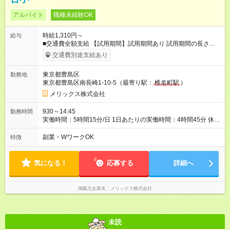
アルバイト
職種未経験OK
時給1,310円～
給与
■交通費全額支給 【試用期間】試用期間あり 試用期間の長さ：3
ヶ月 雇用形態、給与は本採用時と同じです。
交通費別途支給あり
東京都豊島区
勤務地
東京都豊島区南長崎1-10-5（最寄り駅：
椎名町駅
）
メリックス株式会社
930～14:45
勤務時間
実働時間：5時間15分/日 1日あたりの実働時間：4時間45分 休
憩：30分 ※勤務時間については面接時お気軽ご相談ください ◆
週3日勤務～OK ◆決められた時間内のお仕事なので 家族と過ご
副業・WワークOK
特徴
す時間もしっかり確保できます。 ◆長期で働きたい方歓迎！
気になる！
応募する
詳細へ
掲載元企業名
メリックス株式会社
未読