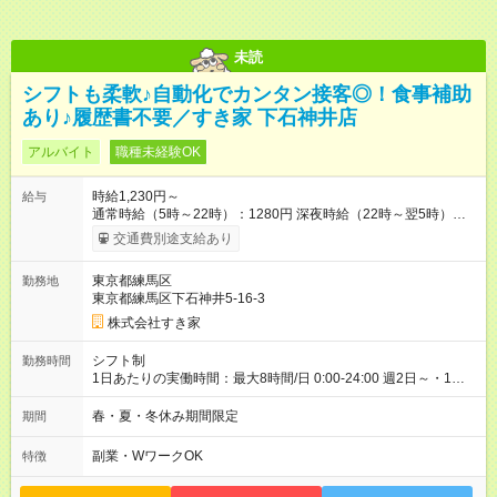
未読
シフトも柔軟♪自動化でカンタン接客◎！食事補助
あり♪履歴書不要／すき家 下石神井店
アルバイト
職種未経験OK
時給1,230円～
給与
通常時給（5時～22時）：1280円 深夜時給（22時～翌5時）：
1600円 高校生時給：1230円 【特別手当】早朝手当（5：00-9：
交通費別途支給あり
00）時給+150円 【試用期間】試用期間あり 試用期間の長さ：1
ヶ月 雇用形態、給与は本採用時と同じです。 試用期間の実態は
東京都練馬区
勤務地
30日（※条件変更なし）ですが、切り上げで一ヶ月とさせてい
東京都練馬区下石神井5-16-3
ただきます。 研修制度あり：15時間(研修中も同時給）
株式会社すき家
シフト制
勤務時間
1日あたりの実働時間：最大8時間/日 0:00-24:00 週2日～・1日
2h～OK ＜シフト例＞ 〇朝帯 5:00-9:00 〇昼帯 9:00-14:00 〇午
後帯 14:00-18:00 〇夜帯 18:00-22:00 〇深夜帯 22:00-翌5:00 基
春・夏・冬休み期間限定
期間
本は固定シフトですが家庭の都合などイレギュラーには対応し
ます♪
副業・WワークOK
特徴