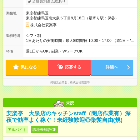
交通費別途支給あり
月 雇用形態、給与は本採用時と同じです。 ※最大12ヶ月の間
で、合計30時間の試用期間（研修期間）があります。
東京都練馬区
勤務地
東京都練馬区南大泉５丁目9月18日（最寄り駅：保谷）
株式会社安楽亭
シフト制
勤務時間
1日あたりの実働時間：最大8時間/日 10:00～17:00 【週1日～/1
日3時間～OK！】 ＊レギュラー勤務ももちろん大歓迎！ 「子ど
ものお迎えまでの時間」 「ランチタイムだけ」 など、家庭の予
週1日からOK / 副業・WワークOK
特徴
定に合わせやすいシフト制！ ※ディナータイムの勤務希望も相
談可能◎
気になる！
応募する
詳細へ
掲載元企業名
株式会社安楽亭
未読
安楽亭 大泉店のキッチンstaff（閉店作業有）深
夜で効率よく稼ぐ！未経験歓迎◎染髪自由(規)
アルバイト
職種未経験OK