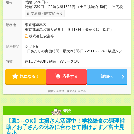
時給1,230円～
給与
時給1230円～/22時以降1538円 ＜土日祝時給+50円＞ ※高校生
時給1230円 【試用期間】試用期間あり 試用期間の長さ：12ヶ
交通費別途支給あり
月 雇用形態、給与は本採用時と同じです。 ※最大12ヶ月の間
で、合計30時間の試用期間（研修期間）があります。
東京都練馬区
勤務地
東京都練馬区南大泉５丁目9月18日（最寄り駅：保谷）
株式会社安楽亭
シフト制
勤務時間
1日あたりの実働時間：最大2時間/日 22:00～23:40 希望シフト
制！ 週1日～・1日3時間～OK！ ※18歳未満・高校生は21:30ま
での勤務 ＊短時間OK！学業と両立◎ ＊週4日以上のしっかり勤
週1日からOK / 副業・WワークOK
特徴
務も大歓迎！ ＊週末だけのシフトもOK！ ※テスト期間や長期休
暇の予定に合わせてのシフト相談も可能！
気になる！
応募する
詳細へ
掲載元企業名
株式会社安楽亭
未読
【週3～OK】主婦さん活躍中！学校給食の調理補
助／お子さんの休みに合わせて働けます／富士見
台小