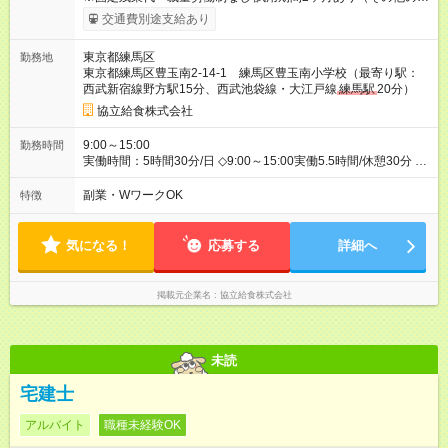
用条件に変更なし） 賞与あり（年2回） 交通費支援（社内規定
交通費別途支給あり
による） 【試用期間】試用期間あり 試用期間の長さ：2ヶ月 雇
用形態、給与は本採用時と同じです。
東京都練馬区
勤務地
東京都練馬区豊玉南2-14-1 練馬区豊玉南小学校（最寄り駅：
西武新宿線野方駅15分、西武池袋線・大江戸線
練馬駅
20分）
協立給食株式会社
9:00～15:00
勤務時間
実働時間：5時間30分/日 ◇9:00～15:00実働5.5時間/休憩30分 ◇
週5日～ ◇休日：土曜、日曜、祝日、春・夏・冬休み、他学校に
準ずる ◇残業：基本なし
副業・WワークOK
特徴
気になる！
応募する
詳細へ
掲載元企業名
協立給食株式会社
未読
宅建士
アルバイト
職種未経験OK