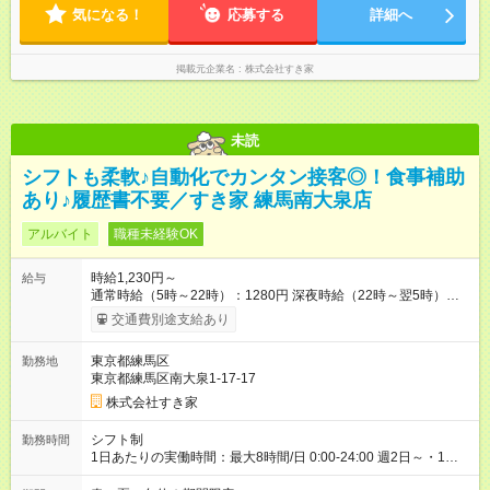
気になる！
応募する
詳細へ
掲載元企業名
株式会社すき家
未読
シフトも柔軟♪自動化でカンタン接客◎！食事補助
あり♪履歴書不要／すき家 練馬南大泉店
アルバイト
職種未経験OK
時給1,230円～
給与
通常時給（5時～22時）：1280円 深夜時給（22時～翌5時）：
1600円 高校生時給：1230円 【特別手当】早朝手当（5：00-9：
交通費別途支給あり
00）時給+150円 【試用期間】試用期間あり 試用期間の長さ：1
ヶ月 雇用形態、給与は本採用時と同じです。 試用期間の実態は
東京都練馬区
勤務地
30日（※条件変更なし）ですが、切り上げで一ヶ月とさせてい
東京都練馬区南大泉1-17-17
ただきます。 研修制度あり：15時間(研修中も同時給）
株式会社すき家
シフト制
勤務時間
1日あたりの実働時間：最大8時間/日 0:00-24:00 週2日～・1日
2h～OK ＜シフト例＞ 〇朝帯 5:00-9:00 〇昼帯 9:00-14:00 〇午