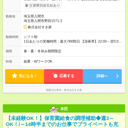
試用期間の長さ：1ヶ月 雇用形態、給与は本採用時と同じです。
交通費別途支給あり
試用期間の実態は30日（※条件変更なし）ですが、切り上げで
一ヶ月とさせていただきます。 研修制度あり：15時間(研修中も
埼玉県入間市
勤務地
同時給）
埼玉県入間市野田1571-2
株式会社すき家
シフト制
勤務時間
1日あたりの実働時間：最大7時間/日 【深夜帯】22:00～翌5:00
週2日～・1日2h～OK◎ ※22:00から翌5:00までは18歳以上の方
のみ勤務可能です（18歳未満の深夜業務禁止のため） ★深夜で
春・夏・冬休み期間限定
期間
も安心して働けます★ すき家では、ワンオペを禁止していま
す。 必ず、2名以上での勤務を行いますので、安心して働けま
副業・WワークOK
特徴
す。
気になる！
応募する
詳細へ
掲載元企業名
株式会社すき家
未読
【未経験OK！】保育園給食の調理補助◆週3～
OK！/～14時半までのお仕事でプライベートも充