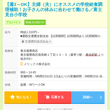
【週3～OK】主婦（夫）にオススメの学校給食調
理補助！お子さんの休みに合わせて働ける／富士
見台小学校
アルバイト
職種未経験OK
時給1,310円～
給与
■通勤交通費全額支給 【試用期間】試用期間あり 試用期間の長
さ：3ヶ月 雇用形態、給与は本採用時と同じです。
交通費別途支給あり
東京都豊島区
勤務地
東京都豊島区南長崎１丁目１０－５（最寄り駅：
椎名町駅
より
徒歩4分）
メリックス株式会社
900～14:45
勤務時間
実働時間：5時間15分/日 1日あたりの実働時間：5時間15分 休
憩：30分 勤務時間は柔軟に対応いたします。 面接時にご相談く
ださい。 ◆週3日勤務～OK ◆決められた時間内のお仕事なので
副業・WワークOK
特徴
家族と過ごす時間もしっかり確保できます。 ◆長期で働きたい
方歓迎！
気になる！
応募する
詳細へ
掲載元企業名
メリックス株式会社