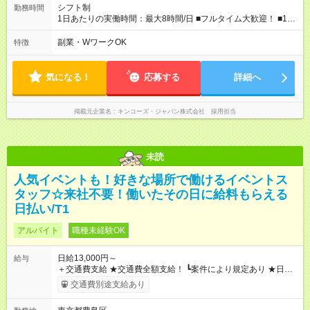
シフト制
勤務時間
1日あたりの実働時間：最大8時間/日 ■フルタイム大歓迎！ ■1日
6時間以上、週4日からOK ■シフト例 ※状況に応じて要相談 実
働8時間例：9:00～18:00、11:00～20:00 実働6時間例：11:00～
副業・WワークOK
特徴
17:00、12:00～18:00
気になる！
応募する
詳細へ
掲載元企業名
キンコーズ・ジャパン株式会社 採用担当
未読
人気イベントも！好きな場所で働けるイベントス
タッフ☆来社不要！働いたその日に給料もらえる
日払い/T1
アルバイト
職種未経験OK
日給13,000円～
給与
＋交通費支給 ★交通費全額支給！ ┗案件により規定あり ★日払
いOK！（規定あり） ┗働いたその日に現金GET♪ お仕事後はコ
交通費別途支給あり
ンビニATMから 日払い分を引き落とせます！ 【試用期間】試
用期間なし