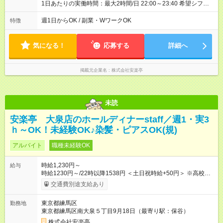
1日あたりの実働時間：最大2時間/日 22:00～23:40 希望シフト
制！ 週1日～・1日3時間～OK！ ※18歳未満・高校生は21:30ま
での勤務 ＊短時間OK！学業と両立◎ ＊週4日以上のしっかり勤
週1日からOK / 副業・WワークOK
特徴
務も大歓迎！ ＊週末だけのシフトもOK！ ※テスト期間や長期休
暇の予定に合わせてのシフト相談も可能！
気になる！
応募する
詳細へ
掲載元企業名
株式会社安楽亭
未読
安楽亭 大泉店のホールディナーstaff／週1・実3
ｈ～OK！未経験OK♪染髪・ピアスOK(規)
アルバイト
職種未経験OK
時給1,230円～
給与
時給1230円～/22時以降1538円 ＜土日祝時給+50円＞ ※高校生
時給1230円 【試用期間】試用期間あり 試用期間の長さ：12ヶ
交通費別途支給あり
月 雇用形態、給与は本採用時と同じです。 ※最大12ヶ月の間
で、合計30時間の試用期間（研修期間）があります。
東京都練馬区
勤務地
東京都練馬区南大泉５丁目9月18日（最寄り駅：保谷）
株式会社安楽亭