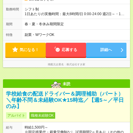
シフト制
勤務時間
1日あたりの実働時間：最大8時間/日 0:00-24:00 週2日～・1日
2h～OK ＜シフト例＞ 〇朝帯 5:00-9:00 〇昼帯 9:00-14:00 〇午
後帯 14:00-18:00 〇夜帯 18:00-22:00 〇深夜帯 22:00-翌5:00 基
春・夏・冬休み期間限定
期間
本は固定シフトですが家庭の都合などイレギュラーには対応し
ます♪
副業・WワークOK
特徴
気になる！
応募する
詳細へ
掲載元企業名
株式会社すき家
未読
学校給食の配送ドライバー＆調理補助（パート）
＼年齢不問＆未経験OK★15時迄／【週5～／平日
のみ】
アルバイト
職種未経験OK
時給1,500円～
給与
※固定残業代・裁量労働制なし 試用期間2ヶ月あり（その他の雇