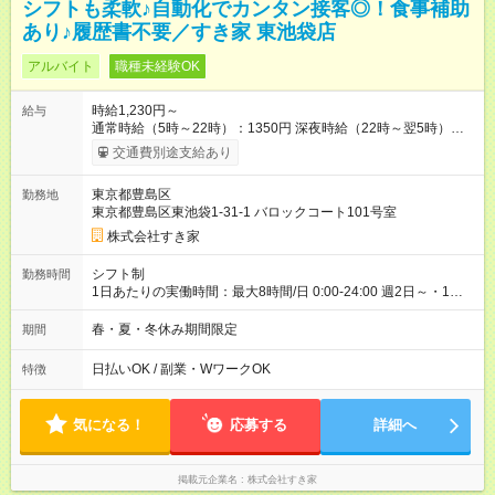
シフトも柔軟♪自動化でカンタン接客◎！食事補助
あり♪履歴書不要／すき家 東池袋店
アルバイト
職種未経験OK
時給1,230円～
給与
通常時給（5時～22時）：1350円 深夜時給（22時～翌5時）：
1688円 高校生時給：1230円 【特別手当】早朝手当（5：00-9：
交通費別途支給あり
00）時給+150円 【試用期間】試用期間あり 試用期間の長さ：1
ヶ月 雇用形態、給与は本採用時と同じです。 試用期間の実態は
東京都豊島区
勤務地
30日（※条件変更なし）ですが、切り上げで一ヶ月とさせてい
東京都豊島区東池袋1-31-1 バロックコート101号室
ただきます。 研修制度あり：15時間(研修中も同時給）
株式会社すき家
シフト制
勤務時間
1日あたりの実働時間：最大8時間/日 0:00-24:00 週2日～・1日
2h～OK ＜シフト例＞ 〇朝帯 5:00-9:00 〇昼帯 9:00-14:00 〇午
後帯 14:00-18:00 〇夜帯 18:00-22:00 〇深夜帯 22:00-翌5:00 基
春・夏・冬休み期間限定
期間
本は固定シフトですが家庭の都合などイレギュラーには対応し
ます♪
日払いOK / 副業・WワークOK
特徴
気になる！
応募する
詳細へ
掲載元企業名
株式会社すき家