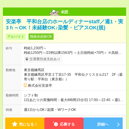
未読
安楽亭 平和台店のホールディナーstaff／週1・実
3ｈ～OK！未経験OK♪染髪・ピアスOK(規)
アルバイト
職種未経験OK
時給1,230円～
給与
時給1250円～/22時以降1563円 ＜土日祝時給+70円＞ ※高校生
時給1230円 【試用期間】試用期間あり 試用期間の長さ：12ヶ
交通費別途支給あり
月 雇用形態、給与は本採用時と同じです。 ※最大12ヶ月の間
で、合計30時間の試用期間（研修期間）があります。
東京都練馬区
勤務地
東京都練馬区早宮２丁目17-35 平和台クリスタル217 2F（最
寄り駅：平和台（東京都））
株式会社安楽亭
シフト制
勤務時間
1日あたりの実働時間：最大6時間15分/日 17:00～22:40 ＜週1日
～/短時間OK！＞ ※18歳未満・高校生は21:30までの勤務 ・シフ
トは自己申告制だから私生活優先でOK◎ ・週1日もあれば週5日
週1日からOK / 副業・WワークOK
特徴
でがっつり勤務もOK！ 「Ｗワークで収入増やしたい」 「副業と
して短時間」など希望に合わせて働けます！
気になる！
応募する
詳細へ