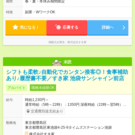
後帯 14:00-18:00 〇夜帯 18:00-22:00 〇深夜帯 22:00-翌5:00 基
春・夏・冬休み期間限定
期間
本は固定シフトですが家庭の都合などイレギュラーには対応し
ます♪
副業・WワークOK
特徴
気になる！
応募する
詳細へ
掲載元企業名
株式会社すき家
未読
シフトも柔軟♪自動化でカンタン接客◎！食事補助
あり♪履歴書不要／すき家 池袋サンシャイン前店
アルバイト
職種未経験OK
時給1,230円～
給与
通常時給（5時～22時）：1350円 深夜時給（22時～翌5時）：
1688円 高校生時給：1230円 【特別手当】早朝手当（5：00-9：
交通費別途支給あり
00）時給+150円 【試用期間】試用期間あり 試用期間の長さ：1
ヶ月 雇用形態、給与は本採用時と同じです。 試用期間の実態は
東京都豊島区
勤務地
30日（※条件変更なし）ですが、切り上げで一ヶ月とさせてい
東京都豊島区東池袋4-25-9タイムズステーション池袋
ただきます。 研修制度あり：15時間(研修中も同時給）
株式会社すき家