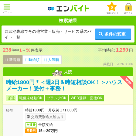
0
メニュー
気になる！
ログイン
検索結果
西武池袋線でその他営業・販売・サービス系のバ
条件の変更
イト一覧
238
1,290
件中
1
～
50
件表示
平均時給:
円
新着順
時給順
人気順
掲載日：2026.08.06
未読
NEW
時給1800円＊＜週3日＆時短相談OK！＞ハウス
メーカー！受付＋事務！
派遣
職種未経験OK
ブランクOK
WEB登録・面接OK
時給1800円 月収例 171,000円
給与
交通費別途支給あり
全額支給
交通費
15～20万円
月収例