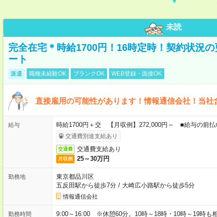
未読
完全在宅＊時給1700円！16時定時！契約状況
ート
派遣
職種未経験OK
ブランクOK
WEB登録・面接OK
直接雇用の可能性があります！情報通信会社！当社
時給1700円＋交 【月収例】272,000円～ ■給与の
給与
交通費別途支給あり
交通費支給あり
交通費
25～30万円
月収例
東京都品川区
勤務地
五反田駅から徒歩7分
/
大崎広小路駅から徒歩5分
情報通信会社
9:00～16:00 ※休憩60分。10時～18時・10時～19時
勤務時間