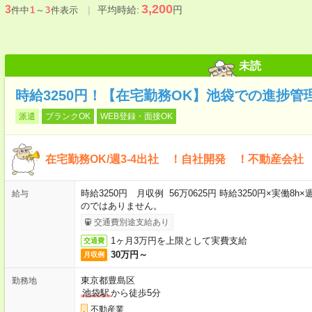
3,200
3
平均時給:
円
件中
1
～
3
件表示
未読
時給3250円！【在宅勤務OK】池袋での進捗管
派遣
ブランクOK
WEB登録・面接OK
在宅勤務OK/週3-4出社 ！自社開発 ！不動産会社
時給3250円 月収例 56万0625円 時給3250円×実働8
給与
のではありません。
交通費別途支給あり
1ヶ月3万円を上限として実費支給
交通費
30万円～
月収例
東京都豊島区
勤務地
池袋駅
から徒歩5分
不動産業