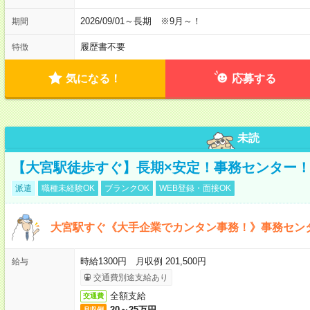
2026/09/01～長期 ※9月～！
期間
履歴書不要
特徴
気になる！
応募する
未読
【大宮駅徒歩すぐ】長期×安定！事務センター
派遣
職種未経験OK
ブランクOK
WEB登録・面接OK
大宮駅すぐ《大手企業でカンタン事務！》事務セン
時給1300円 月収例 201,500円
給与
交通費別途支給あり
全額支給
交通費
20～25万円
月収例