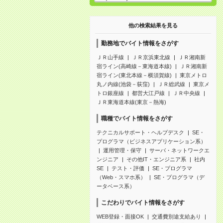
他の検索結果を見る
勤務地でバイト情報をさがす
ＪＲ山手線
ＪＲ京浜東北線
ＪＲ湘南新
宿ライン(高崎線－東海道本線)
ＪＲ湘南新
宿ライン(東北本線－横須賀線)
東京メトロ
丸ノ内線(池袋－荻窪)
ＪＲ総武線
東京メ
トロ銀座線
都営大江戸線
ＪＲ中央線
ＪＲ東海道本線(東京－熱海)
職種でバイト情報をさがす
テクニカルサポート・ヘルプデスク
SE・
プログラマ（ビジネスアプリケーション系）
運用管理・保守
サーバ・ネットワークエ
ンジニア
その他IT・エンジニア系
社内
SE
テスト・評価
SE・プログラマ
（Web・スマホ系）
SE・プログラマ（デ
ータベース系）
こだわりでバイト情報をさがす
WEB登録・面接OK
交通費別途支給あり