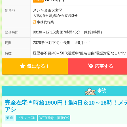
さいたま市大宮区
勤務地
大宮(埼玉県)駅から徒歩3分
事務代行業
08:30～17:15(実働7時間45分 休憩1時間)
勤務時間
2026年08月下旬～長期 ※8月～！
期間
履歴書不要
/
40～50代活躍中
/
服装自由
/
電話対応なし
/
パソ
特徴
気になる！
応募する
未読
完全在宅＊時給1900円！週4日＆10～16時！
アシ
派遣
ブランクOK
WEB登録・面接OK