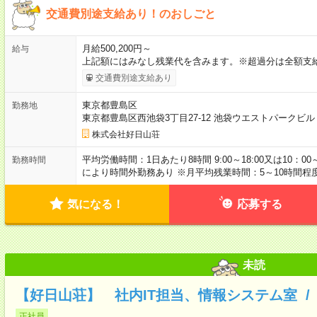
交通費別途支給あり！のおしごと
月給500,200円～
給与
上記額にはみなし残業代を含みます。※超過分は全額支給
交通費別途支給あり
東京都豊島区
勤務地
東京都豊島区西池袋3丁目27-12 池袋ウエストパークビ
株式会社好日山荘
平均労働時間：1日あたり8時間 9:00～18:00又は10：0
勤務時間
により時間外勤務あり ※月平均残業時間：5～10時間程
気になる！
応募する
未読
【好日山荘】 社内IT担当、情報システム室 /
正社員