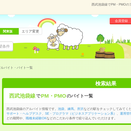
西武池袋線でPM・PMO
会員登録
エリア変更
関東版
望条件
アルバイト・バイト一覧
検索結果
西武池袋線
PM・PMO
で
のバイト一覧
西武池袋線のアルバイト情報です。
池袋
、
練馬
、
所沢
などの駅をチェックしてみてくだ
サポート・ヘルプデスク
、
SE・プログラマ（ビジネスアプリケーション系）
、
運用管
どの期間や、
職種未経験OK
などのこだわり条件で絞り込んでいただけます。