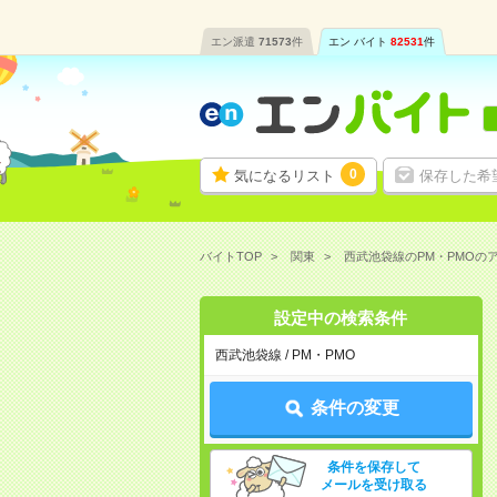
エン派遣
71573
件
エン バイト
82531
件
0
気になるリスト
保存した希
バイトTOP
関東
西武池袋線のPM・PMOの
設定中の検索条件
西武池袋線 / PM・PMO
条件の変更
条件を保存して
メールを受け取る