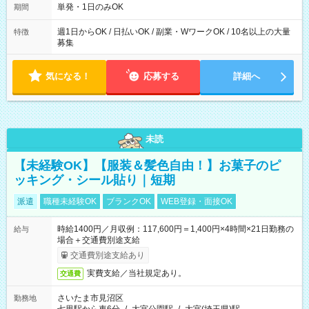
単発・1日のみOK
期間
週1日からOK / 日払いOK / 副業・WワークOK / 10名以上の大量
特徴
募集
気になる！
応募する
詳細へ
未読
【未経験OK】【服装＆髪色自由！】お菓子のピ
ッキング・シール貼り｜短期
派遣
職種未経験OK
ブランクOK
WEB登録・面接OK
時給1400円／月収例：117,600円＝1,400円×4時間×21日勤務の
給与
場合＋交通費別途支給
交通費別途支給あり
実費支給／当社規定あり。
交通費
さいたま市見沼区
勤務地