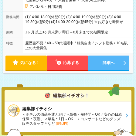
七里駅から車6分
/
大宮公園駅
/
大宮(埼玉県)駅
アパレル・日用雑貨
(1)14:00-18:00(休憩0分) (2)14:00-19:00(休憩0分) (3)14:00-
勤務時間
19:30(休憩0分) (4)14:00-20:00(休憩45分) ※お好きな時間が選べ
ます
1ヶ月以上3ヶ月未満／即日～8月末までの期間限定
期間
履歴書不要
/
40～50代活躍中
/
服装自由
/
シフト勤務
/
10名以
特徴
上の大量募集
気になる！
応募する
詳細へ
編集部イチオシ
＜ホテルの備品を運ぶだけ＞単発・短時間～OK／安心の日給
保障＊夜勤、＜単発＊1日～OK！＞コンサートなどのグッズ
販売スタッフ＊など
(8/6UP!)