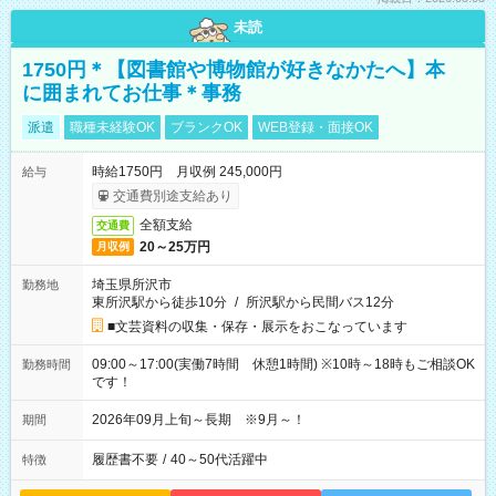
未読
1750円＊【図書館や博物館が好きなかたへ】本
に囲まれてお仕事＊事務
派遣
職種未経験OK
ブランクOK
WEB登録・面接OK
時給1750円 月収例 245,000円
給与
交通費別途支給あり
全額支給
交通費
20～25万円
月収例
埼玉県所沢市
勤務地
東所沢駅から徒歩10分
/
所沢駅から民間バス12分
■文芸資料の収集・保存・展示をおこなっています
09:00～17:00(実働7時間 休憩1時間) ※10時～18時もご相談OK
勤務時間
です！
2026年09月上旬～長期 ※9月～！
期間
履歴書不要
/
40～50代活躍中
特徴