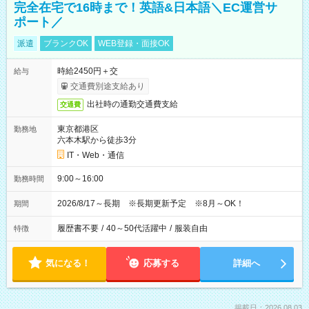
完全在宅で16時まで！英語&日本語＼EC運営サ
ポート／
派遣
ブランクOK
WEB登録・面接OK
時給2450円＋交
給与
交通費別途支給あり
出社時の通勤交通費支給
交通費
東京都港区
勤務地
六本木駅から徒歩3分
IT・Web・通信
9:00～16:00
勤務時間
2026/8/17～長期 ※長期更新予定 ※8月～OK！
期間
履歴書不要
/
40～50代活躍中
/
服装自由
特徴
気になる！
応募する
詳細へ
掲載日：2026.08.03