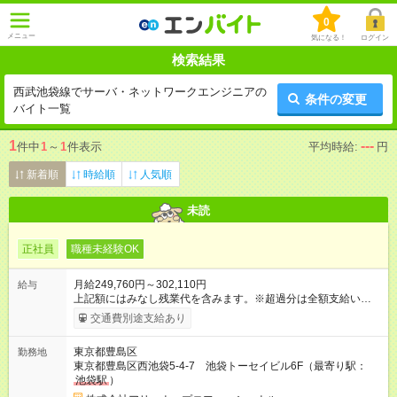
0
メニュー
気になる！
ログイン
検索結果
西武池袋線でサーバ・ネットワークエンジニアの
条件の変更
バイト一覧
1
---
件中
1
～
1
件表示
平均時給:
円
新着順
時給順
人気順
未読
正社員
職種未経験OK
月給249,760円～302,110円
給与
上記額にはみなし残業代を含みます。※超過分は全額支給いたし
ます。 みなし残業代 17,760円 ～ 31,110円／月 みなし残業時
交通費別途支給あり
間 10時間 ～ 15時間／月 ◆賞与/年2回（秋・春）※業績によりま
す ◆給与改定/年1回 ◆固定残業を超える時間外労働は超過分を追
東京都豊島区
勤務地
加支給します。 ◆通勤手当（月4万円まで） ◆その他手当
東京都豊島区西池袋5-4-7 池袋トーセイビル6F（最寄り駅：
(家族、地域、役職、職務、報告、シフト、みなし残業、正社
池袋駅
）
員、特別) ◆資格手当(180種類を超えます) ※一般教養から専門