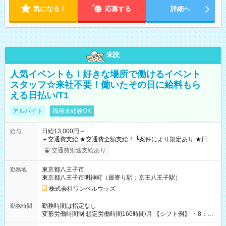
気になる！
応募する
詳細へ
未読
人気イベントも！好きな場所で働けるイベント
スタッフ☆来社不要！働いたその日に給料もら
える日払い/T1
アルバイト
職種未経験OK
日給13,000円～
給与
＋交通費支給 ★交通費全額支給！ ┗案件により規定あり ★日払
いOK！（規定あり） ┗働いたその日に現金GET♪ お仕事後はコ
交通費別途支給あり
ンビニATMから 日払い分を引き落とせます！ 【試用期間】試
用期間なし
東京都八王子市
勤務地
東京都八王子市明神町（最寄り駅：京王八王子駅）
株式会社ワンベルウッズ
勤務時間は指定なし
勤務時間
変形労働時間制 想定労働時間160時間/月 【シフト例】 ・8：00
～21：00