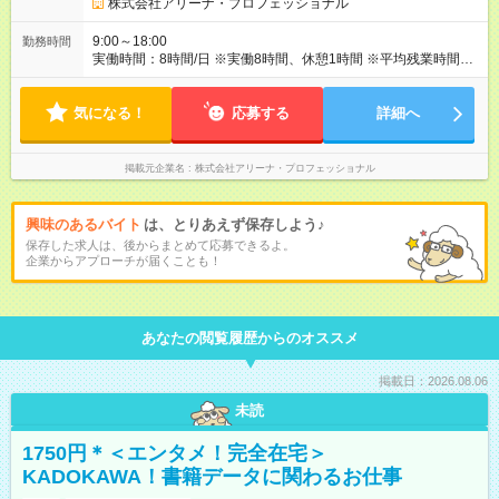
分野まで、会社が承認した資格が対象 ※難易度に応じて月次
株式会社アリーナ・プロフェッショナル
支給金額を決定し1年間支払います ◆社員の成長と交流をサポー
トする 「社内助成金制度」を用意してます 【個人出費額の
9:00～18:00
勤務時間
一部を会社が補助します】 ➡交友助成金 社員同士の食事や飲
実働時間：8時間/日 ※実働8時間、休憩1時間 ※平均残業時間…5
み会費用など ➡客先助成金 お客様と一緒に食事等の懇親をし
時間/月程度 ※ワークライフバランスの取れた勤務先にて、プラ
た場合 ➡会議助成金 定例会議後、食事等に行った場合 ➡同好
イベートとの両立が可能です。
会助成金 会社が承認した同好会を開催した場合 ➡イベント助
気になる！
応募する
詳細へ
成金 会社が主催する合同懇親会 ➡自己啓発助成金 書籍購
入やセミナー参加費 【試用期間】試用期間あり 試用期間の長
さ：6ヶ月 ※ 雇用形態と給与に、本採用時と異なる部分がありま
掲載元企業名
株式会社アリーナ・プロフェッショナル
す。 雇用形態：中途採用（契約社員） 給与：本採用時と同じで
す。 ＊試用期間後、正社員に転換した際には職務能力等を勘案
して正社員手当を支給し増額します。 ************ 尚、東京エリ
興味のあるバイト
は、とりあえず保存しよう♪
アでの採用募集となりますが、弊社は東京・名古屋・大阪・福
保存した求人は、後からまとめて応募できるよ。
岡の4拠点で活動する会社なので、ご希望をお聞きしながら別エ
企業からアプローチが届くことも！
リア/ 別案件のご紹介も可能です！
あなたの閲覧履歴からのオススメ
掲載日：2026.08.06
未読
1750円＊＜エンタメ！完全在宅＞
KADOKAWA！書籍データに関わるお仕事