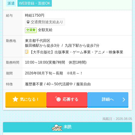
派遣
WEB登録・面接OK
時給1750円
給与
交通費別途支給あり
全額支給
交通費
東京都千代田区
勤務地
飯田橋駅から徒歩3分
/
九段下駅から徒歩7分
【大手出版社】出版事業・ゲーム事業・アニメ・映像事業
10:00～18:00(実働7時間 休憩1時間)
勤務時間
2026年08月下旬～長期 ※8月～！
期間
履歴書不要
/
40～50代活躍中
/
服装自由
特徴
気になる！
応募する
詳細へ
掲載日：2026.08.05
未読