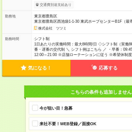
交通費別途支給あり
東京都豊島区
勤務地
東京都豊島区西池袋1-1-30 東武ホープセンターB1F（最
株式会社 ツツミ
シフト制
勤務時間
1日あたりの実働時間：最大8時間/日 ◇シフト制（実働8
番・遅番の交代制 ＼ シフト例はこちら ／ ・早番：09:45～1
12:00～21:00 ※店舗ローテーションに従う ※希望休
気になる！
応募する
こちらの条件も追加しません
今が狙い目！急募
来社不要！WEB登録／面接OK