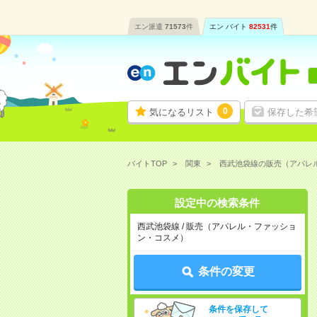
エン派遣
71573
件
エン バイト
82531
件
0
気になるリスト
保存した希
バイトTOP
関東
西武池袋線の販売（アパレ
設定中の検索条件
西武池袋線 / 販売（アパレル・ファッショ
ン・コスメ）
条件の変更
条件を保存して