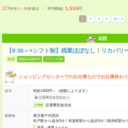
1,534
177
平均時給:
円
件中
1
～
50
件表示
1
2
3
4
次へ
未読
【9:30～×シフト制】残業ほぼなし！リカバリ
派遣
職種未経験OK
ブランクOK
ショッピングセンターでのお仕事なのでお仕事終わ
時給1400円～（経験によります）
給与
交通費別途支給あり
交通費別途支給
交通費
東京都千代田区
勤務地
松戸駅から徒歩5分
/
有楽町駅から徒歩5分
/
錦糸町駅か
美容・健康メーカー