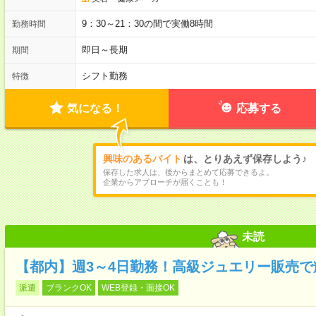
9：30～21：30の間で実働8時間
勤務時間
即日～長期
期間
シフト勤務
特徴
気になる！
応募する
興味のあるバイト
は、とりあえず保存しよう♪
保存した求人は、後からまとめて応募できるよ。
企業からアプローチが届くことも！
未読
【都内】週3～4日勤務！高級ジュエリー販売
派遣
ブランクOK
WEB登録・面接OK