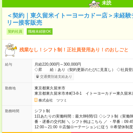
未読
＜契約｜東久留米イトーヨーカドー店＞未経験
リー接客販売
契約社員
職種未経験OK
残業なし！シフト制！正社員登用あり！のおしごと
月給220,000円～300,000円
給与
◇昇 給：あり（契約更新のたびに見直し） ◇社員登
交通費別途支給あり
東京都東久留米市
勤務地
東京都東久留米市本町3-8-1 イトーヨーカドー東久留米
株式会社 ツツミ
シフト制
勤務時間
1日あたりの実働時間：最大8時間/日 ◇シフト制（実働8
番・遅番の交代制 ＼ シフト例はこちら ／ ・早番：09:45～1
12:00～21:00 ※店舗ローテーションに従う ※希望休