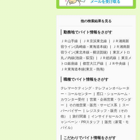
メールを受け取る
他の検索結果を見る
勤務地でバイト情報をさがす
ＪＲ山手線
ＪＲ京浜東北線
ＪＲ湘南新
宿ライン(高崎線－東海道本線)
ＪＲ湘南新
宿ライン(東北本線－横須賀線)
東京メトロ
丸ノ内線(池袋－荻窪)
ＪＲ総武線
東京メ
トロ銀座線
都営大江戸線
ＪＲ中央線
ＪＲ東海道本線(東京－熱海)
職種でバイト情報をさがす
テレマーケティング・テレフォンオペレータ
ー・コールセンター
窓口・ショールーム・
カウンター受付
営業・企画営業・ラウンダ
ー
その他営業・販売・サービス系
スー
パーバイザー
レジスタッフ・販売（その
他）
旅行関連
インサイドセールス
キ
ャンペーン・PRスタッフ
販売（家電・モ
バイル）
こだわりでバイト情報をさがす