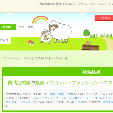
西武池袋線で販売（アパレル・ファッション・コスメ）の
会員登録
エリア変更
関東版
望条件
ル・ファッション・コスメ）のアルバイト・バイト一覧
検索結果
西武池袋線
販売（アパレル・ファッション・コス
で
西武池袋線のアルバイト情報です。
池袋
、
練馬
、
所沢
などの駅をチェックしてみてく
のアルバイトの他に、
テレマーケティング・テレフォンオペレーター・コールセンタ
企画営業・ラウンダー
などを取り揃えています。さらに、
単発
などの期間や、
職種未経
す。