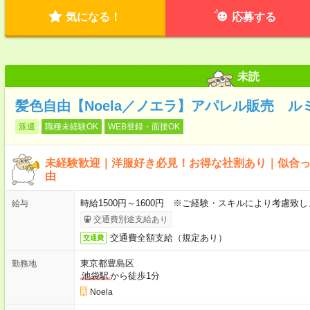
気になる！
応募する
未読
髪色自由【Noela／ノエラ】アパレル販売 ル
派遣
職種未経験OK
WEB登録・面接OK
未経験歓迎｜洋服好き必見！お得な社割あり｜似合
由
時給1500円～1600円 ※ご経験・スキルにより考慮致し
給与
交通費別途支給あり
交通費全額支給（規定あり）
交通費
東京都豊島区
勤務地
池袋駅
から徒歩1分
Noela