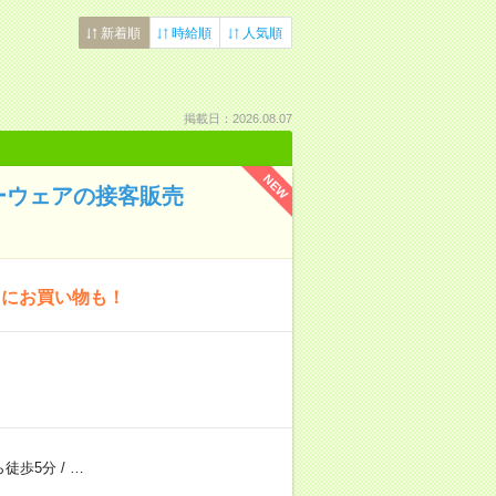
新着順
時給順
人気順
掲載日：2026.08.07
NEW
ーウェアの接客販売
りにお買い物も！
ら徒歩5分
/
…