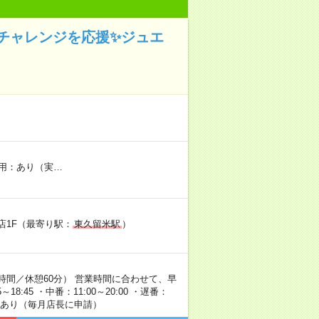
チャレンジを応援✨ジュエ
用：あり（実…
店1F（最寄り駅：
東久留米駅
）
時間／休憩60分） 営業時間に合わせて、早
8:45 ・中番：11:00～20:00 ・遅番：
制度あり（毎月店長に申請）