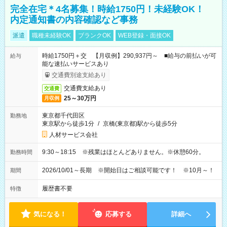
完全在宅＊4名募集！時給1750円！未経験OK！
内定通知書の内容確認など事務
派遣
職種未経験OK
ブランクOK
WEB登録・面接OK
時給1750円＋交 【月収例】290,937円～ ■給与の前払いが可
給与
能な速払いサービスあり
交通費別途支給あり
交通費支給あり
交通費
25～30万円
月収例
東京都千代田区
勤務地
東京駅から徒歩1分
/
京橋(東京都)駅から徒歩5分
人材サービス会社
9:30～18:15 ※残業はほとんどありません。※休憩60分。
勤務時間
2026/10/01～長期 ※開始日はご相談可能です！ ※10月～！
期間
履歴書不要
特徴
気になる！
応募する
詳細へ