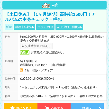
未読
【土日休み】【1ヶ月短期】高時給1500円！ア
ルバムの中身チェック・梱包
派遣
職種未経験OK
ブランクOK
WEB登録・面接OK
時給1500円／月収例：252,000円＝1,500円×8時間×21日勤務の
給与
場合＋交通費別途支給
交通費別途支給あり
実費支給／当社規定あり。
交通費
埼玉県川口市
勤務地
赤羽駅からバス10分
/
川口元郷駅
情報・出版・メディア
(1)09:00-18:00(休憩60分)
勤務時間
1ヶ月以上3ヶ月未満／即日～1ヵ月間（更新の可能性あり）
期間
履歴書不要
/
40～50代活躍中
/
服装自由
/
10名以上の大量募集
特徴
気になる！
応募する
詳細へ