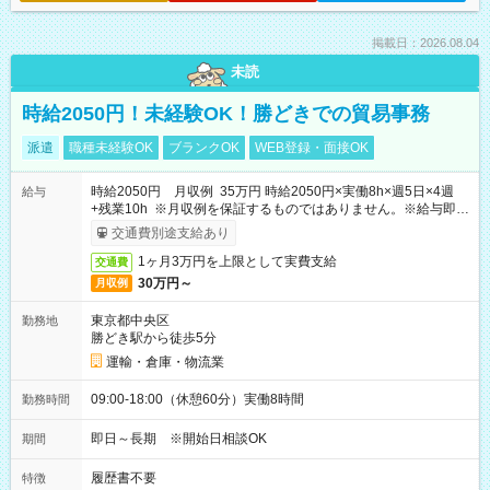
掲載日：2026.08.04
未読
時給2050円！未経験OK！勝どきでの貿易事務
派遣
職種未経験OK
ブランクOK
WEB登録・面接OK
時給2050円 月収例 35万円 時給2050円×実働8h×週5日×4週
給与
+残業10h ※月収例を保証するものではありません。※給与即受
取りサービス利用可（利用条件有）
交通費別途支給あり
1ヶ月3万円を上限として実費支給
交通費
30万円～
月収例
東京都中央区
勤務地
勝どき駅から徒歩5分
運輸・倉庫・物流業
09:00-18:00（休憩60分）実働8時間
勤務時間
即日～長期 ※開始日相談OK
期間
履歴書不要
特徴