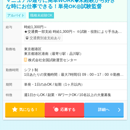
マニュアル通りに簡単WORK◆未経験から好き
な時にお仕事できる！単発OK◎試験監督
アルバイト
職種未経験OK
時給1,300円～
給与
★交通費一部支給 時給1,300円～ ※試験・役割により手当あり
※勤務回数により昇給あり 【即給（前払い）オプションあ
交通費別途支給あり
り！】 希望される場合、勤務から1週間ほどで給与の一部を受け
取れます。 ※手数料418円がかかります。 【過去試験日の収入
東京都港区
勤務地
例】 ・河合塾模擬試験 8:30～17:30（休憩1時間） 時給1,300円
東京都港区港南（最寄り駅：品川駅）
×8時間＝日収10,400円＋交通費 ※当日の役割により時給＋100
円の場合あり ・国家試験 7:00～13:30（休憩なし） 時給1,300
株式会社全国試験運営センター
円（役割手当＋100円）×6時間＝日収8,400円＋交通費 【試用期
間】試用期間なし
シフト制
勤務時間
1日あたりの実働時間：最大7時間/日 09：00～17：00 ※勤務時
間は 試験により異なります。
単発・1日のみOK / 短期（1ヶ月以内）
期間
週1日からOK / 副業・WワークOK / 10名以上の大量募集
特徴
気になる！
応募する
詳細へ