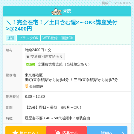
掲載日：2026.08.05
未読
＼！完全在宅！／土日含む週2～OK<講座受付
>@2400円
派遣
ブランクOK
WEB登録・面接OK
時給2400円＋交
給与
交通費別途支給あり
交通費実費支給（当社規定あり）
交通費
東京都港区
勤務地
田町(東京都)駅から徒歩4分
/
三田(東京都)駅から徒歩7分
金融関連
8:30～12:30
勤務時間
【急募】即日～長期 ※8月～OK！
期間
履歴書不要
/
40～50代活躍中
/
服装自由
特徴
気になる！
応募する
詳細へ