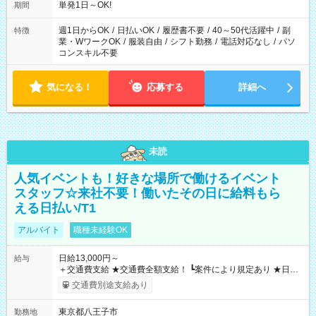
単発1日～OK!
期間
週1日からOK
/
日払いOK
/
履歴書不要
/
40～50代活躍中
/
副
特徴
業・WワークOK
/
服装自由
/
シフト勤務
/
電話対応なし
/
パソ
コンスキル不要
気になる！
応募する
詳細へ
未読
人気イベントも！好きな場所で働けるイベント
スタッフ☆来社不要！働いたその日に給料もら
える日払い/T1
アルバイト
職種未経験OK
日給13,000円～
給与
＋交通費支給 ★交通費全額支給！ ┗案件により規定あり ★日払
いOK！（規定あり） ┗働いたその日に現金GET♪ お仕事後はコ
交通費別途支給あり
ンビニATMから 日払い分を引き落とせます！ 【試用期間】試
用期間なし
東京都八王子市
勤務地