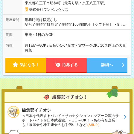
東京都八王子市明神町（最寄り駅：京王八王子駅）
株式会社ワンベルウッズ
勤務時間は指定なし
勤務時間
変形労働時間制 想定労働時間160時間/月 【シフト例】 ・8：00
～21：00
単発・1日のみOK
期間
週1日からOK / 日払いOK / 副業・WワークOK / 10名以上の大量
特徴
募集
気になる！
応募する
詳細へ
編集部イチオシ
＜日本を代表するバンド＊サカナクション＞ツアー公演のサ
ポートバイト＠日本武道館、＜1日～OK！＞あの有名企業
も！展示会や株主総会のお手伝い！など
(8/5UP!)