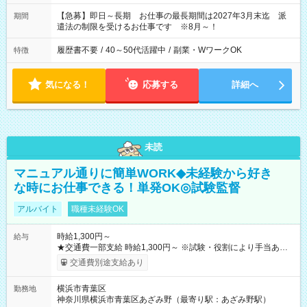
【急募】即日～長期 お仕事の最長期間は2027年3月末迄 派
期間
遣法の制限を受けるお仕事です ※8月～！
履歴書不要
/
40～50代活躍中
/
副業・WワークOK
特徴
気になる！
応募する
詳細へ
未読
マニュアル通りに簡単WORK◆未経験から好き
な時にお仕事できる！単発OK◎試験監督
アルバイト
職種未経験OK
時給1,300円～
給与
★交通費一部支給 時給1,300円～ ※試験・役割により手当あり
※勤務回数により昇給あり 【即給（前払い）オプションあ
交通費別途支給あり
り！】 希望される場合、勤務から1週間ほどで給与の一部を受け
取れます。 ※手数料418円がかかります。 【過去試験日の収入
横浜市青葉区
勤務地
例】 ・河合塾模擬試験 8:30～17:30（休憩1時間） 時給1,300円
神奈川県横浜市青葉区あざみ野（最寄り駅：あざみ野駅）
×8時間＝日収10,400円＋交通費 ※当日の役割により時給＋100