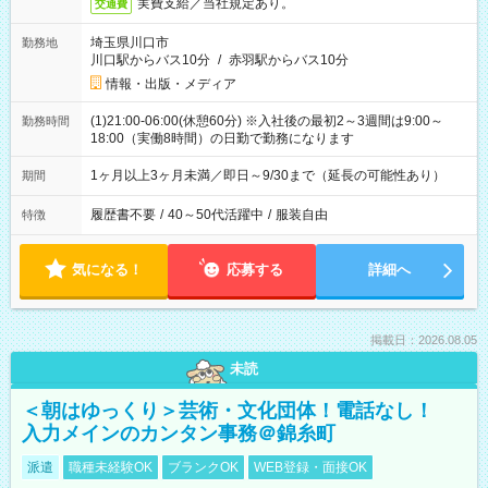
実費支給／当社規定あり。
交通費
埼玉県川口市
勤務地
川口駅からバス10分
/
赤羽駅からバス10分
情報・出版・メディア
(1)21:00-06:00(休憩60分) ※入社後の最初2～3週間は9:00～
勤務時間
18:00（実働8時間）の日勤で勤務になります
1ヶ月以上3ヶ月未満／即日～9/30まで（延長の可能性あり）
期間
履歴書不要
/
40～50代活躍中
/
服装自由
特徴
気になる！
応募する
詳細へ
掲載日：2026.08.05
未読
＜朝はゆっくり＞芸術・文化団体！電話なし！
入力メインのカンタン事務＠錦糸町
派遣
職種未経験OK
ブランクOK
WEB登録・面接OK