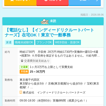
掲載日：2026.08.06
未読
【電話なし】【インディードリクルートパート
ナーズ】在宅OK！東京で一般事務
派遣
職種未経験OK
ブランクOK
WEB登録・面接OK
時給1730円 月収例 28万円 時給1730円×実働8h×週5日×4週
給与
+残業5h ※月収例を保証するものではありません。※給与即受
取りサービス利用可（利用条件有）
交通費別途支給あり
1ヶ月3万円を上限として実費支給
交通費
25～30万円
月収例
東京都千代田区
勤務地
東京駅から徒歩3分
/
京橋(東京都)駅から徒歩5分
/
宝町(東京
都)駅
/
…
株式会社 インディードリクルートパートナーズ
09:00-18:00（休憩60分）実働8時間（残業少なめ！）
勤務時間