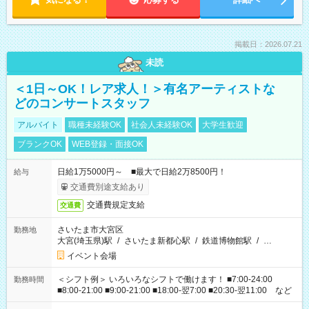
掲載日：2026.07.21
未読
＜1日～OK！レア求人！＞有名アーティストな
どのコンサートスタッフ
アルバイト
職種未経験OK
社会人未経験OK
大学生歓迎
ブランクOK
WEB登録・面接OK
日給1万5000円～ ■最大で日給2万8500円！
給与
交通費別途支給あり
交通費規定支給
交通費
さいたま市大宮区
勤務地
大宮(埼玉県)駅
/
さいたま新都心駅
/
鉄道博物館駅
/
…
イベント会場
＜シフト例＞ いろいろなシフトで働けます！ ■7:00-24:00
勤務時間
■8:00-21:00 ■9:00-21:00 ■18:00-翌7:00 ■20:30-翌11:00 など