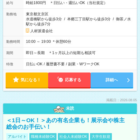
時給1800円 ＊日払い・週払いOK（当社規定）
給与
東京都文京区
勤務地
水道橋駅から徒歩3分
/
本郷三丁目駅から徒歩3分
/
御茶ノ水
駅から徒歩7分
人材派遣会社
10:00 ～ 19:00 ＊休憩60分
勤務時間
即日～長期 ＊1ヶ月以上の短期も相談可
期間
日払いOK
/
履歴書不要
/
副業・WワークOK
特徴
気になる！
応募する
詳細へ
掲載日：2026.08.05
未読
＜1日～OK！＞あの有名企業も！展示会や株主
総会のお手伝い！
アルバイト
職種未経験OK
社会人未経験OK
大学生歓迎