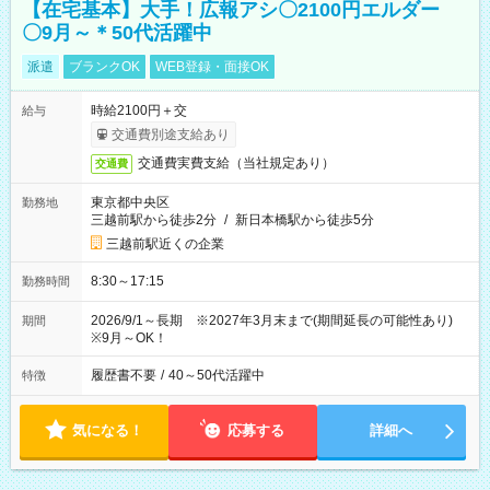
【在宅基本】大手！広報アシ〇2100円エルダー
〇9月～＊50代活躍中
派遣
ブランクOK
WEB登録・面接OK
時給2100円＋交
給与
交通費別途支給あり
交通費実費支給（当社規定あり）
交通費
東京都中央区
勤務地
三越前駅から徒歩2分
/
新日本橋駅から徒歩5分
三越前駅近くの企業
8:30～17:15
勤務時間
2026/9/1～長期 ※2027年3月末まで(期間延長の可能性あり)
期間
※9月～OK！
履歴書不要
/
40～50代活躍中
特徴
気になる！
応募する
詳細へ