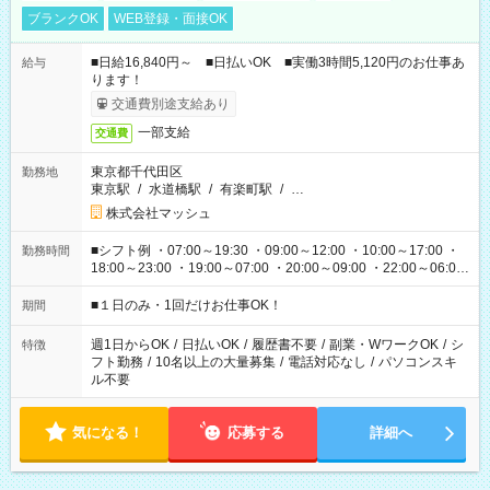
ブランクOK
WEB登録・面接OK
■日給16,840円～ ■日払いOK ■実働3時間5,120円のお仕事あ
給与
ります！
交通費別途支給あり
一部支給
交通費
東京都千代田区
勤務地
東京駅
/
水道橋駅
/
有楽町駅
/
…
株式会社マッシュ
■シフト例 ・07:00～19:30 ・09:00～12:00 ・10:00～17:00 ・
勤務時間
18:00～23:00 ・19:00～07:00 ・20:00～09:00 ・22:00～06:00
etc ★最短で3時間で5,120円のお仕事から 15時間で2万円近く稼
げるお仕事も！ ご希望のお時間に合わせてご紹介！ ※シフトは
■１日のみ・1回だけお仕事OK！
期間
現場によって異なります。 ※勿論、休憩時間はあるのでご安心
ください！
週1日からOK
/
日払いOK
/
履歴書不要
/
副業・WワークOK
/
シ
特徴
フト勤務
/
10名以上の大量募集
/
電話対応なし
/
パソコンスキ
ル不要
気になる！
応募する
詳細へ