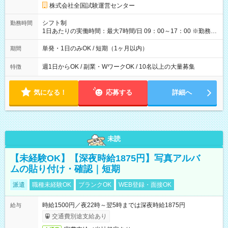
円の場合あり ・国家試験 7:00～13:30（休憩なし） 時給1,300
株式会社全国試験運営センター
円（役割手当＋100円）×6時間＝日収8,400円＋交通費 【試用期
間】試用期間なし
シフト制
勤務時間
1日あたりの実働時間：最大7時間/日 09：00～17：00 ※勤務時
間は 試験により異なります。
単発・1日のみOK / 短期（1ヶ月以内）
期間
週1日からOK / 副業・WワークOK / 10名以上の大量募集
特徴
気になる！
応募する
詳細へ
未読
【未経験OK】【深夜時給1875円】写真アルバ
ムの貼り付け・確認｜短期
派遣
職種未経験OK
ブランクOK
WEB登録・面接OK
時給1500円／夜22時～翌5時までは深夜時給1875円
給与
交通費別途支給あり