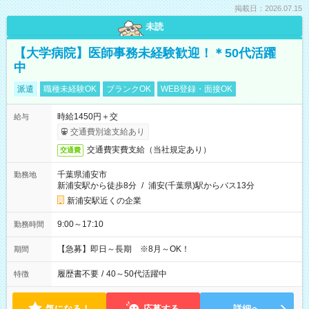
掲載日：2026.07.15
未読
【大学病院】医師事務未経験歓迎！＊50代活躍
中
派遣
職種未経験OK
ブランクOK
WEB登録・面接OK
時給1450円＋交
給与
交通費別途支給あり
交通費実費支給（当社規定あり）
交通費
千葉県浦安市
勤務地
新浦安駅から徒歩8分
/
浦安(千葉県)駅からバス13分
新浦安駅近くの企業
9:00～17:10
勤務時間
【急募】即日～長期 ※8月～OK！
期間
履歴書不要
/
40～50代活躍中
特徴
気になる！
応募する
詳細へ