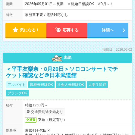
2026年09月01日～長期 ※開始日相談OK ※9月～！
期間
履歴書不要
/
電話対応なし
特徴
気になる！
応募する
詳細へ
掲載日：2026.08.02
未読
＜平手友梨奈・8月20日＞ソロコンサートでチ
ケット確認など＠日本武道館
アルバイト
職種未経験OK
社会人未経験OK
大学生歓迎
ブランクOK
時給1250円～
給与
交通費別途支給あり
支給（規定有り）
交通費
東京都千代田区
勤務地