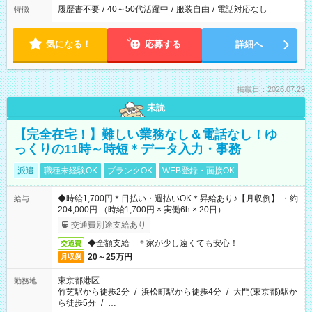
履歴書不要
/
40～50代活躍中
/
服装自由
/
電話対応なし
特徴
気になる！
応募する
詳細へ
掲載日：2026.07.29
未読
【完全在宅！】難しい業務なし＆電話なし！ゆ
っくりの11時～時短＊データ入力・事務
派遣
職種未経験OK
ブランクOK
WEB登録・面接OK
◆時給1,700円＊日払い・週払いOK＊昇給あり♪【月収例】 ・約
給与
204,000円 （時給1,700円 × 実働6h × 20日）
交通費別途支給あり
◆全額支給 ＊家が少し遠くても安心！
交通費
20～25万円
月収例
東京都港区
勤務地
竹芝駅から徒歩2分
/
浜松町駅から徒歩4分
/
大門(東京都)駅か
ら徒歩5分
/
…