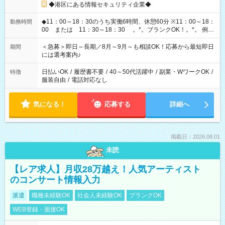
◆港区にある情報セキュリティ企業◆
◆11：00～18：30のうち実働6時間、休憩60分 ※11：00～18：
勤務時間
00 または 11：30～18：30 。*。ブランクOK！。*。 例え
ば前職が、 在宅/財団法人/事務/コールセンター/受付/販売/カフェ
スタッフ スイーツ販売/ホテルフロント/化粧品販売/など 様々な
＜急募＞即日～長期／8月～9月～も相談OK！応募から最短即日
期間
業界から入社して活躍されています♪
には選考案内♪
日払いOK
/
履歴書不要
/
40～50代活躍中
/
副業・WワークOK
/
特徴
服装自由
/
電話対応なし
気になる！
応募する
詳細へ
掲載日：2026.08.01
未読
【レア求人】月収28万越え！人気アーティスト
のコンサート情報入力
派遣
職種未経験OK
社会人未経験OK
ブランクOK
WEB登録・面接OK