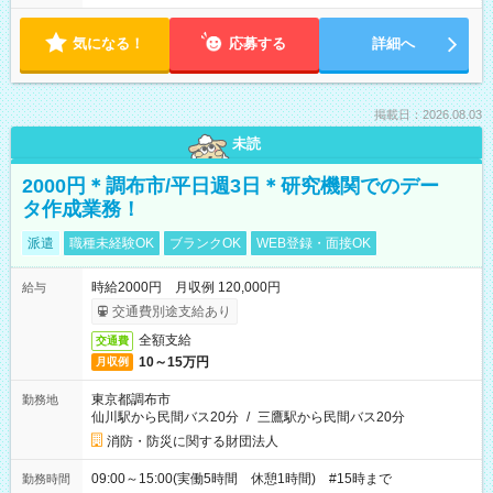
気になる！
応募する
詳細へ
掲載日：2026.08.03
未読
2000円＊調布市/平日週3日＊研究機関でのデー
タ作成業務！
派遣
職種未経験OK
ブランクOK
WEB登録・面接OK
時給2000円 月収例 120,000円
給与
交通費別途支給あり
全額支給
交通費
10～15万円
月収例
東京都調布市
勤務地
仙川駅から民間バス20分
/
三鷹駅から民間バス20分
消防・防災に関する財団法人
09:00～15:00(実働5時間 休憩1時間) #15時まで
勤務時間