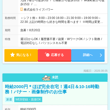
九段下駅から徒歩5分
/
竹橋駅から徒歩10分
/
神保町駅から徒
歩15分
/
…
株式会社ライブパワー
＜シフト例＞ 8:00～23:00 16:00～21:30 9:00～19:00 9:00～
勤務時間
22:30 上記の時間から好きな時間を選べます！ ※時間は変更と
なる可能性があります
急募！8月20日
期間
週1日からOK
/
履歴書不要
/
副業・WワークOK
/
シフト勤務
/
特徴
電話対応なし
/
パソコンスキル不要
気になる！
応募する
詳細へ
掲載日：2026.08.05
未読
時給2000円＊ほぼ完全在宅！週4日＆10-16時勤
務！バナー・画像制作のお仕事
派遣
WEB登録・面接OK
時給2000円
給与