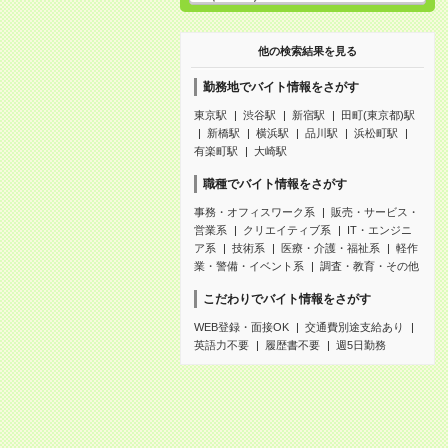
他の検索結果を見る
勤務地でバイト情報をさがす
東京駅
渋谷駅
新宿駅
田町(東京都)駅
新橋駅
横浜駅
品川駅
浜松町駅
有楽町駅
大崎駅
職種でバイト情報をさがす
事務・オフィスワーク系
販売・サービス・
営業系
クリエイティブ系
IT・エンジニ
ア系
技術系
医療・介護・福祉系
軽作
業・警備・イベント系
調査・教育・その他
こだわりでバイト情報をさがす
WEB登録・面接OK
交通費別途支給あり
英語力不要
履歴書不要
週5日勤務