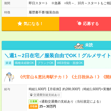
即日スタート ※急募 ○9月～、10月～スタートもご相
期間
履歴書不要
/
服装自由
特徴
気になる！
応募する
未読
＼週1～2日在宅／服装自由でOK！グルメサイ
派遣
職種未経験OK
ブランクOK
WEB登録・面接OK
《代官山＆恵比寿駅チカ！》《土日祝休み！》《開
時給1,600円【月収例】約288,000円（時給1,600円×実働8
給与
交通費別途支給あり
○通勤交通費の支給あり（当社規定による）
交通費
25～30万円
月収例