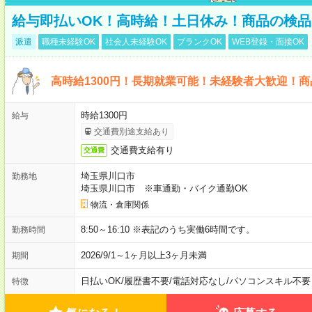
給与即払いOK！高時給！土日休み！商品の検品
派遣
職種未経験OK
社会人未経験OK
ブランクOK
WEB登録・面接OK
高時給1300円！長期就業可能！未経験者大歓迎！
時給1300円
給与
交通費別途支給あり
交通費支給有り
交通費
埼玉県川口市
勤務地
埼玉県川口市 ※車通勤・バイク通勤OK
物流・倉庫関係
8:50～16:10 ※表記のうち実働6時間です。
勤務時間
2026/9/1～1ヶ月以上3ヶ月未満
期間
日払いOK
/
履歴書不要
/
電話対応なし
/
パソコンスキル不要
特徴