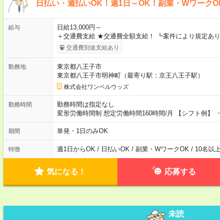
日払い・週払いOK！週1日～OK！副業・WワークO
日給13,000円～
給与
＋交通費支給 ★交通費全額支給！ ┗案件により規定あり
交通費別途支給あり
東京都八王子市
勤務地
東京都八王子市明神町（最寄り駅：京王八王子駅）
株式会社ワンベルウッズ
勤務時間は指定なし
勤務時間
変形労働時間制 想定労働時間160時間/月 【シフト例】 ・8
単発・1日のみOK
期間
週1日からOK / 日払いOK / 副業・WワークOK / 10名
特徴
気になる！
応募する
未読