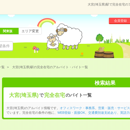
大宮(埼玉県)駅で完全在宅
会員登録
エリア変更
関東版
望条件
一覧
大宮(埼玉県)駅の完全在宅のアルバイト・バイト一覧
検索結果
大宮(埼玉県)
完全在宅
で
のバイト一覧
大宮(埼玉県)のアルバイト情報です。
オフィスワーク・事務系
、
営業・販売・サービス
ています。完全在宅の条件の他に、
WEB登録・面接OK
、
交通費別途支給あり
、
英語力