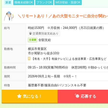
派遣
職種未経験OK
ブランクOK
WEB登録・面接OK
＼リモートあり！／あの大型モニターに自分が関わ
時給1530円 ※月収例：244,000円（月21日就業の際）
給与
交通費別途支給あり
全額支給
交通費
横浜市青葉区
勤務地
市が尾駅から徒歩10分
【有名・大手】有線テレビによる放送事業・広告事業など
09:15～18:00(実働7時間45分 休憩1時間) ※朝ゆっく
勤務時間
2026年09月上旬～長期 ※9月～！
期間
履歴書不要
/
服装自由
/
パソコンスキル不要
特徴
気になる！
応募する