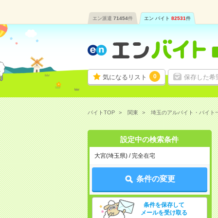
エン派遣
71454
件
エン バイト
82531
件
0
気になるリスト
保存した希
バイトTOP
関東
埼玉のアルバイト・バイト
設定中の検索条件
大宮(埼玉県) / 完全在宅
条件の変更
条件を保存して
メールを受け取る