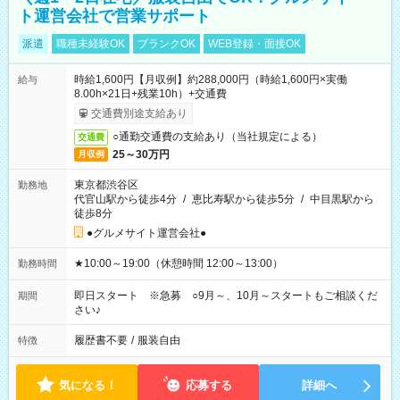
ト運営会社で営業サポート
派遣
職種未経験OK
ブランクOK
WEB登録・面接OK
時給1,600円【月収例】約288,000円（時給1,600円×実働
給与
8.00h×21日+残業10h）+交通費
交通費別途支給あり
○通勤交通費の支給あり（当社規定による）
交通費
25～30万円
月収例
東京都渋谷区
勤務地
代官山駅から徒歩4分
/
恵比寿駅から徒歩5分
/
中目黒駅から
徒歩8分
●グルメサイト運営会社●
★10:00～19:00（休憩時間 12:00～13:00）
勤務時間
即日スタート ※急募 ○9月～、10月～スタートもご相談くだ
期間
さい♪
履歴書不要
/
服装自由
特徴
気になる！
応募する
詳細へ