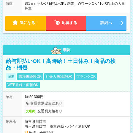
週1日からOK / 日払いOK / 副業・WワークOK / 10名以上の大量
特徴
募集
気になる！
応募する
詳細へ
未読
給与即払いOK！高時給！土日休み！商品の検
品・梱包
派遣
職種未経験OK
社会人未経験OK
ブランクOK
WEB登録・面接OK
時給1300円
給与
交通費別途支給あり
交通費支給有り
交通費
埼玉県川口市
勤務地
埼玉県川口市 ※車通勤・バイク通勤OK