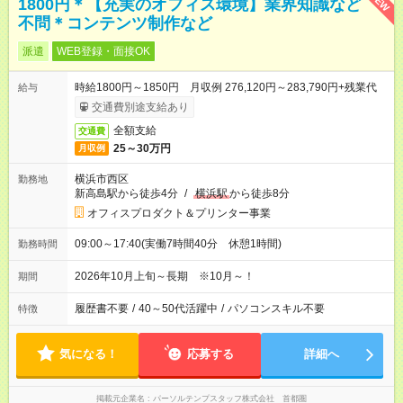
NEW
1800円＊【充実のオフィス環境】業界知識など
不問＊コンテンツ制作など
派遣
WEB登録・面接OK
時給1800円～1850円 月収例 276,120円～283,790円+残業代
給与
交通費別途支給あり
全額支給
交通費
25～30万円
月収例
横浜市西区
勤務地
新高島駅から徒歩4分
/
横浜駅
から徒歩8分
オフィスプロダクト＆プリンター事業
09:00～17:40(実働7時間40分 休憩1時間)
勤務時間
2026年10月上旬～長期 ※10月～！
期間
履歴書不要
/
40～50代活躍中
/
パソコンスキル不要
特徴
気になる！
応募する
詳細へ
掲載元企業名
パーソルテンプスタッフ株式会社 首都圏