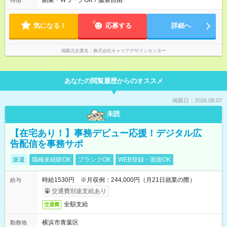
副業・WワークOK
/
服装自由
特徴
気になる！
応募する
詳細へ
掲載元企業名
株式会社キャリアデザインセンター
あなたの閲覧履歴からのオススメ
掲載日：2026.08.07
未読
【在宅あり！】事務デビュー応援！デジタル広
告配信を事務サポ
派遣
職種未経験OK
ブランクOK
WEB登録・面接OK
時給1530円 ※月収例：244,000円（月21日就業の際）
給与
交通費別途支給あり
全額支給
交通費
横浜市青葉区
勤務地