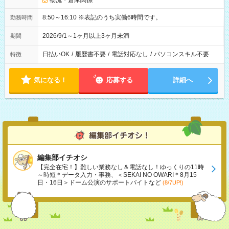
物流・倉庫関係
8:50～16:10 ※表記のうち実働6時間です。
勤務時間
2026/9/1～1ヶ月以上3ヶ月未満
期間
日払いOK
/
履歴書不要
/
電話対応なし
/
パソコンスキル不要
特徴
気になる！
応募する
詳細へ
編集部イチオシ
【完全在宅！】難しい業務なし＆電話なし！ゆっくりの11時
～時短＊データ入力・事務、＜SEKAI NO OWARI＊8月15
日・16日＞ドーム公演のサポートバイトなど
(8/7UP!)