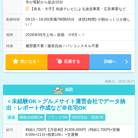
市が尾駅から徒歩10分
【有名・大手】有線テレビによる放送事業・広告事業など
09:15～18:00(実働7時間45分 休憩1時間) ※朝ゆっくりが嬉し
勤務時間
い！
2026年09月上旬～長期 ※9月～！
期間
履歴書不要
/
服装自由
/
パソコンスキル不要
特徴
気になる！
応募する
詳細へ
掲載日：2026.08.07
未読
＜未経験OK＞グルメサイト運営会社でデータ抽
出・レポート作成など＠在宅OK
派遣
職種未経験OK
ブランクOK
WEB登録・面接OK
時給1,700円【月収例】約306,000円（時給1,700円×実働
給与
8.00h×21日+残業10h）+交通費