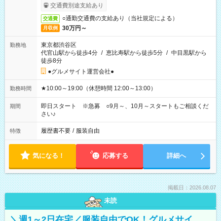
交通費別途支給あり
○通勤交通費の支給あり（当社規定による）
交通費
30万円～
月収例
東京都渋谷区
勤務地
代官山駅から徒歩4分
/
恵比寿駅から徒歩5分
/
中目黒駅から
徒歩8分
●グルメサイト運営会社●
★10:00～19:00（休憩時間 12:00～13:00）
勤務時間
即日スタート ※急募 ○9月～、10月～スタートもご相談くだ
期間
さい♪
履歴書不要
/
服装自由
特徴
気になる！
応募する
詳細へ
掲載日：2026.08.07
未読
＼週1～2日在宅／服装自由でOK！グルメサイ