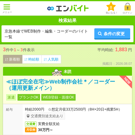
0
メニュー
気になる！
ログイン
検索結果
京急本線でWEB制作・編集・コーダーのバイト
条件の変更
一覧
3
1,883
件中
1
～
3
件表示
平均時給:
円
新着順
時給順
人気順
掲載日：2026.08.07
未読
NEW
≪ほぼ完全在宅≫Web制作会社＊／コーダー
（運用更新メイン）
派遣
ブランクOK
WEB登録・面接OK
時給2000円 ☆想定月収33万2500円（8H×20日+残業5H）
給与
交通費別途支給あり
実費全額支給
交通費
30万円～
月収例