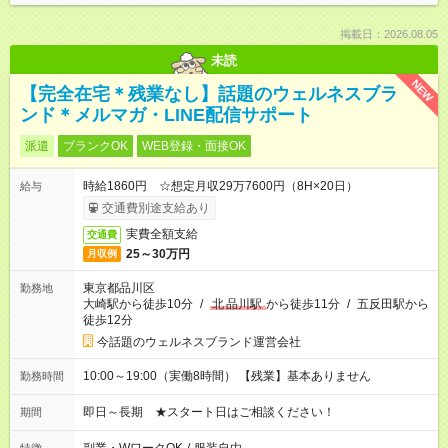
掲載日：2026.08.05
未読
NEW
【完全在宅＊残業なし】話題のウェルネスブラ
ンド＊メルマガ・LINE配信サポート
派遣
ブランクOK
WEB登録・面接OK
時給1860円 ☆想定月収29万7600円（8H×20日）
給与
交通費別途支給あり
実費全額支給
交通費
25～30万円
月収例
東京都品川区
勤務地
大崎駅から徒歩10分
/
北
品川駅
から徒歩11分
/
五反田駅から
徒歩12分
今話題のウェルネスブランド運営会社
10:00～19:00（実働8時間） 【残業】基本ありません
勤務時間
即日～長期 ★スタート日はご相談ください！
期間