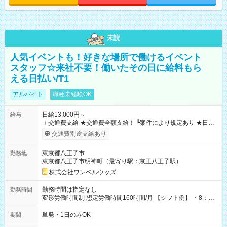
未読
人気イベントも！好きな場所で働けるイベント
スタッフ☆来社不要！働いたその日に給料もら
える日払い/T1
アルバイト
職種未経験OK
日給13,000円～
給与
＋交通費支給 ★交通費全額支給！ ┗案件により規定あり ★日払
いOK！（規定あり） ┗働いたその日に現金GET♪ お仕事後はコ
交通費別途支給あり
ンビニATMから 日払い分を引き落とせます！ 【試用期間】試
用期間なし
東京都八王子市
勤務地
東京都八王子市明神町（最寄り駅：京王八王子駅）
株式会社ワンベルウッズ
勤務時間は指定なし
勤務時間
変形労働時間制 想定労働時間160時間/月 【シフト例】 ・8：00
～21：00
単発・1日のみOK
期間