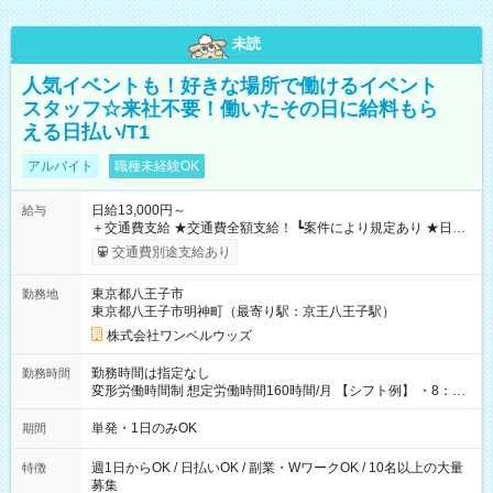
未読
人気イベントも！好きな場所で働けるイベント
スタッフ☆来社不要！働いたその日に給料もら
える日払い/T1
アルバイト
職種未経験OK
日給13,000円～
給与
＋交通費支給 ★交通費全額支給！ ┗案件により規定あり ★日払
いOK！（規定あり） ┗働いたその日に現金GET♪ お仕事後はコ
交通費別途支給あり
ンビニATMから 日払い分を引き落とせます！ 【試用期間】試
用期間なし
東京都八王子市
勤務地
東京都八王子市明神町（最寄り駅：京王八王子駅）
株式会社ワンベルウッズ
勤務時間は指定なし
勤務時間
変形労働時間制 想定労働時間160時間/月 【シフト例】 ・8：00
～21：00
単発・1日のみOK
期間
週1日からOK / 日払いOK / 副業・WワークOK / 10名以上の大量
特徴
募集