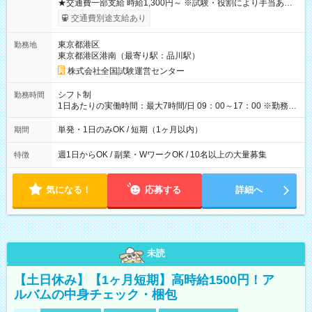
★交通費一部支給 時給1,300円～ ※試験・役割により手当あり
※勤務回数により昇給あり 【即給（前払い）オプションあ
交通費別途支給あり
り！】 希望される場合、勤務から1週間ほどで給与の一部を受け
取れます。 ※手数料418円がかかります。 【過去試験日の収入
東京都港区
勤務地
例】 ・河合塾模擬試験 8:30～17:30（休憩1時間） 時給1,300円
東京都港区港南（最寄り駅：品川駅）
×8時間＝日収10,400円＋交通費 ※当日の役割により時給＋100
円の場合あり ・国家試験 7:00～13:30（休憩なし） 時給1,300
株式会社全国試験運営センター
円（役割手当＋100円）×6時間＝日収8,400円＋交通費 【試用期
間】試用期間なし
シフト制
勤務時間
1日あたりの実働時間：最大7時間/日 09：00～17：00 ※勤務時
間は 試験により異なります。
単発・1日のみOK / 短期（1ヶ月以内）
期間
週1日からOK / 副業・WワークOK / 10名以上の大量募集
特徴
気になる！
応募する
詳細へ
未読
【土日休み】【1ヶ月短期】高時給1500円！ア
ルバムの中身チェック・梱包