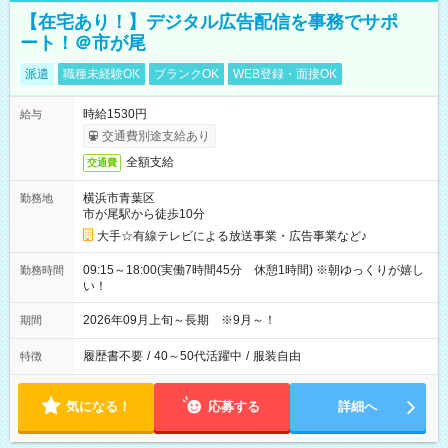
【在宅あり！】デジタル広告配信を事務でサポ
ート！＠市が尾
派遣
職種未経験OK
ブランクOK
WEB登録・面接OK
時給1530円
給与
交通費別途支給あり
全額支給
交通費
横浜市青葉区
勤務地
市が尾駅から徒歩10分
大手☆有線テレビによる放送事業・広告事業など♪
09:15～18:00(実働7時間45分 休憩1時間) ※朝ゆっくりが嬉し
勤務時間
い！
2026年09月上旬～長期 ※9月～！
期間
履歴書不要
/
40～50代活躍中
/
服装自由
特徴
気になる！
応募する
詳細へ