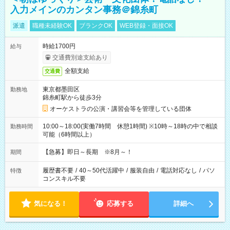
入力メインのカンタン事務＠錦糸町
派遣
職種未経験OK
ブランクOK
WEB登録・面接OK
時給1700円
給与
交通費別途支給あり
全額支給
交通費
東京都墨田区
勤務地
錦糸町駅から徒歩3分
オーケストラの公演・講習会等を管理している団体
10:00～18:00(実働7時間 休憩1時間) ※10時～18時の中で相談
勤務時間
可能（6時間以上）
【急募】即日～長期 ※8月～！
期間
履歴書不要
/
40～50代活躍中
/
服装自由
/
電話対応なし
/
パソ
特徴
コンスキル不要
気になる！
応募する
詳細へ