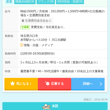
派遣
職種未経験OK
ブランクOK
WEB登録・面接OK
時給1500円／月収例：252,000円＝1,500円×8時間×21日勤務の
給与
場合＋交通費別途支給
交通費別途支給あり
実費支給／当社規定あり。
交通費
埼玉県川口市
勤務地
赤羽駅からバス10分
/
川口元郷駅
情報・出版・メディア
(1)09:00-18:00(休憩60分)
勤務時間
1ヶ月以上3ヶ月未満／即日～1ヵ月間（更新の可能性あり）
期間
履歴書不要
/
40～50代活躍中
/
服装自由
/
10名以上の大量募集
特徴
気になる！
応募する
詳細へ
掲載日：2026.08.06
未読