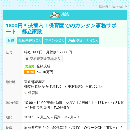
掲載日：2026.08.06
未読
1800円＊扶養内！保育園でのカンタン事務サポ
ート！都立家政
派遣
職種未経験OK
ブランクOK
WEB登録・面接OK
時給1800円 月収例 57,600円
給与
交通費別途支給あり
全額支給
交通費
5～10万円
月収例
東京都練馬区
勤務地
都立家政駅から徒歩13分
/
中村橋駅から徒歩14分
保育園
10:00～14:00(実働4時間 休憩なし) ※9時半～17時の中で3時間
勤務時間
～4時間で相談可 #15時まで
2026年09月上旬～長期 ※9月～！
期間
履歴書不要
/
40～50代活躍中
/
副業・WワークOK
/
服装自由
/
特徴