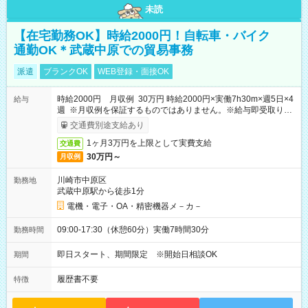
未読
【在宅勤務OK】時給2000円！自転車・バイク
通勤OK＊武蔵中原での貿易事務
派遣
ブランクOK
WEB登録・面接OK
時給2000円 月収例 30万円 時給2000円×実働7h30m×週5日×4
給与
週 ※月収例を保証するものではありません。※給与即受取りサ
ービス利用可（利用条件有）
交通費別途支給あり
1ヶ月3万円を上限として実費支給
交通費
30万円～
月収例
川崎市中原区
勤務地
武蔵中原駅から徒歩1分
電機・電子・OA・精密機器メ－カ－
09:00-17:30（休憩60分）実働7時間30分
勤務時間
即日スタート、期間限定 ※開始日相談OK
期間
履歴書不要
特徴