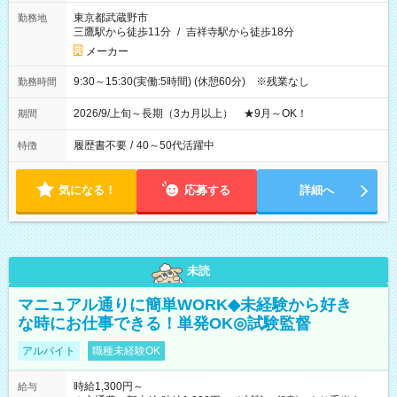
東京都武蔵野市
勤務地
三鷹駅から徒歩11分
/
吉祥寺駅から徒歩18分
メーカー
9:30～15:30(実働:5時間) (休憩60分) ※残業なし
勤務時間
2026/9/上旬～長期（3カ月以上） ★9月～OK！
期間
履歴書不要
/
40～50代活躍中
特徴
気になる！
応募する
詳細へ
未読
マニュアル通りに簡単WORK◆未経験から好き
な時にお仕事できる！単発OK◎試験監督
アルバイト
職種未経験OK
時給1,300円～
給与