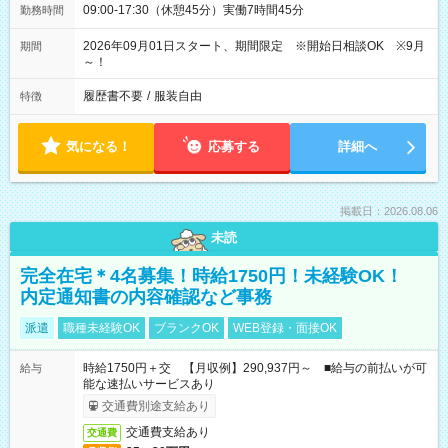
09:00-17:30（休憩45分）実働7時間45分
勤務時間
2026年09月01日スタート、期間限定 ※開始日相談OK ※9月
期間
～！
履歴書不要
/
服装自由
特徴
気になる！
応募する
詳細へ
掲載日：2026.08.06
未読
完全在宅＊4名募集！時給1750円！未経験OK！
内定通知書の内容確認など事務
派遣
職種未経験OK
ブランクOK
WEB登録・面接OK
時給1750円＋交 【月収例】290,937円～ ■給与の前払いが可
給与
能な速払いサービスあり
交通費別途支給あり
交通費支給あり
交通費