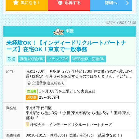
気になる！
応募する
詳細へ
掲載日：2026.08.06
未読
未経験OK！【インディードリクルートパートナ
ーズ】在宅OK！東京で一般事務
派遣
職種未経験OK
ブランクOK
WEB登録・面接OK
時給1730円 月収例 27万円 時給1730円×実働7h45m×週5日×4
給与
週+残業5h ※月収例を保証するものではありません。※給与即
受取りサービス利用可（利用条件有）
交通費別途支給あり
1ヶ月3万円を上限として実費支給
交通費
25～30万円
月収例
東京都千代田区
勤務地
東京駅から徒歩3分
/
京橋(東京都)駅から徒歩5分
/
宝町(東京
都)駅
/
…
株式会社 インディードリクルートパートナーズ
09:30-18:15（休憩60分）実働7時間45分（残業少なめ！）
勤務時間