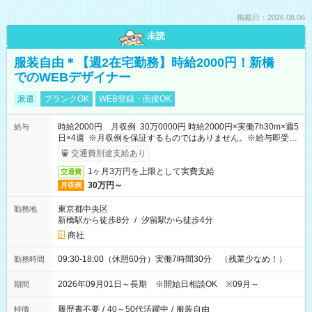
掲載日：2026.08.06
未読
服装自由＊【週2在宅勤務】時給2000円！新橋
でのWEBデザイナー
派遣
ブランクOK
WEB登録・面接OK
時給2000円 月収例 30万0000円 時給2000円×実働7h30m×週5
給与
日×4週 ※月収例を保証するものではありません。※給与即受取
りサービス利用可（利用条件有）
交通費別途支給あり
1ヶ月3万円を上限として実費支給
交通費
30万円～
月収例
東京都中央区
勤務地
新橋駅から徒歩8分
/
汐留駅から徒歩4分
商社
09:30-18:00（休憩60分）実働7時間30分 （残業少なめ！）
勤務時間
2026年09月01日～長期 ※開始日相談OK ※09月～
期間
履歴書不要
/
40～50代活躍中
/
服装自由
特徴