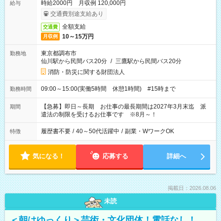
時給2000円 月収例 120,000円
給与
交通費別途支給あり
全額支給
交通費
10～15万円
月収例
東京都調布市
勤務地
仙川駅から民間バス20分
/
三鷹駅から民間バス20分
消防・防災に関する財団法人
09:00～15:00(実働5時間 休憩1時間) #15時まで
勤務時間
【急募】即日～長期 お仕事の最長期間は2027年3月末迄 派
期間
遣法の制限を受けるお仕事です ※8月～！
履歴書不要
/
40～50代活躍中
/
副業・WワークOK
特徴
気になる！
応募する
詳細へ
掲載日：2026.08.06
未読
＜朝はゆっくり＞芸術・文化団体！電話なし！