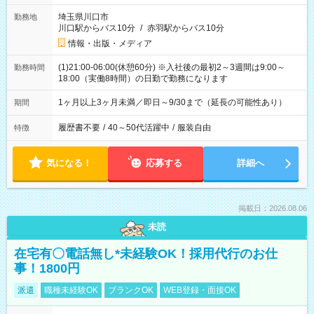
埼玉県川口市
勤務地
川口駅からバス10分
/
赤羽駅からバス10分
情報・出版・メディア
(1)21:00-06:00(休憩60分) ※入社後の最初2～3週間は9:00～
勤務時間
18:00（実働8時間）の日勤で勤務になります
1ヶ月以上3ヶ月未満／即日～9/30まで（延長の可能性あり）
期間
履歴書不要
/
40～50代活躍中
/
服装自由
特徴
気になる！
応募する
詳細へ
掲載日：2026.08.06
未読
在宅有〇電話無し*未経験OK！採用代行のお仕
事！1800円
派遣
職種未経験OK
ブランクOK
WEB登録・面接OK