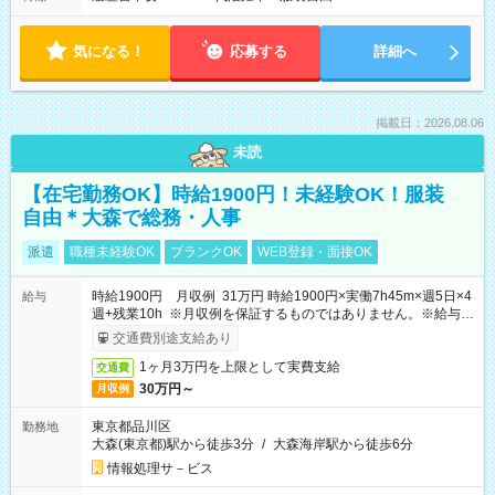
気になる！
応募する
詳細へ
掲載日：2026.08.06
未読
【在宅勤務OK】時給1900円！未経験OK！服装
自由＊大森で総務・人事
派遣
職種未経験OK
ブランクOK
WEB登録・面接OK
時給1900円 月収例 31万円 時給1900円×実働7h45m×週5日×4
給与
週+残業10h ※月収例を保証するものではありません。※給与即
受取りサービス利用可（利用条件有）
交通費別途支給あり
1ヶ月3万円を上限として実費支給
交通費
30万円～
月収例
東京都品川区
勤務地
大森(東京都)駅から徒歩3分
/
大森海岸駅から徒歩6分
情報処理サ－ビス