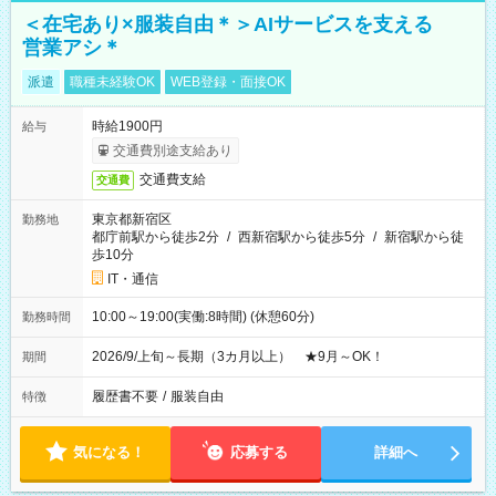
＜在宅あり×服装自由＊＞AIサービスを支える
営業アシ＊
派遣
職種未経験OK
WEB登録・面接OK
時給1900円
給与
交通費別途支給あり
交通費支給
交通費
東京都新宿区
勤務地
都庁前駅から徒歩2分
/
西新宿駅から徒歩5分
/
新宿駅から徒
歩10分
IT・通信
10:00～19:00(実働:8時間) (休憩60分)
勤務時間
2026/9/上旬～長期（3カ月以上） ★9月～OK！
期間
履歴書不要
/
服装自由
特徴
気になる！
応募する
詳細へ