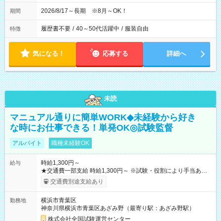
2026/8/17～長期 ※8月～OK！
期間
履歴書不要
/
40～50代活躍中
/
服装自由
特徴
気になる！
応募する
詳細へ
未読
マニュアル通りに簡単WORK◆未経験から好き
な時にお仕事できる！単発OK◎試験監督
アルバイト
職種未経験OK
時給1,300円～
給与
★交通費一部支給 時給1,300円～ ※試験・役割により手当あり
※勤務回数により昇給あり 【即給（前払い）オプションあ
交通費別途支給あり
り！】 希望される場合、勤務から1週間ほどで給与の一部を受け
取れます。 ※手数料418円がかかります。 【過去試験日の収入
横浜市青葉区
勤務地
例】 ・河合塾模擬試験 8:30～17:30（休憩1時間） 時給1,300円
神奈川県横浜市青葉区あざみ野（最寄り駅：あざみ野駅）
×8時間＝日収10,400円＋交通費 ※当日の役割により時給＋100
円の場合あり ・国家試験 7:00～13:30（休憩なし） 時給1,300
株式会社全国試験運営センター