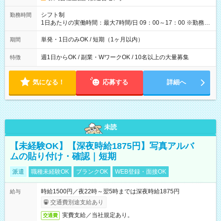
円（役割手当＋100円）×6時間＝日収8,400円＋交通費 【試用期
間】試用期間なし
シフト制
勤務時間
1日あたりの実働時間：最大7時間/日 09：00～17：00 ※勤務時
間は 試験により異なります。
単発・1日のみOK / 短期（1ヶ月以内）
期間
週1日からOK / 副業・WワークOK / 10名以上の大量募集
特徴
気になる！
応募する
詳細へ
未読
【未経験OK】【深夜時給1875円】写真アルバ
ムの貼り付け・確認｜短期
派遣
職種未経験OK
ブランクOK
WEB登録・面接OK
時給1500円／夜22時～翌5時までは深夜時給1875円
給与
交通費別途支給あり
実費支給／当社規定あり。
交通費