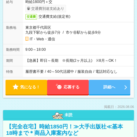
時給1800円＋交
給与
交通費別途支給あり
交通費支給(規定有)
交通費
東京都千代田区
勤務地
九段下駅から徒歩7分
/
市ケ谷駅から徒歩9分
IT・Web・通信
9:00～18:00
勤務時間
【急募】即日～長期 ※長期(2ヶ月以上) ※8月～OK！
期間
履歴書不要
/
40～50代活躍中
/
服装自由
/
電話対応なし
特徴
気になる！
応募する
詳細へ
掲載日：2026.08.06
未読
【完全在宅】時給1850円！≫大手出版社≪基本
18時まで＊商品入庫案内など