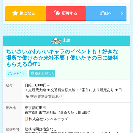
気になる！
応募する
詳細へ
未読
ちいさいかわいいキャラのイベントも！好きな
場所で働ける☆来社不要！働いたその日に給料
もらえる◎/T1
アルバイト
職種未経験OK
日給13,000円～
給与
＋交通費支給 ★交通費全額支給！ ┗案件により規定あり ★日払
いOK！（規定あり） ┗働いたその日に現金GET♪ お仕事後はコ
交通費別途支給あり
ンビニATMから 日払い分を引き落とせます！ 【試用期間】試
用期間なし
東京都町田市
勤務地
東京都町田市原町田（最寄り駅：町田駅）
株式会社ワンベルウッズ
勤務時間は指定なし
勤務時間