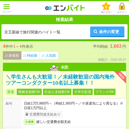
0
メニュー
気になる！
ログイン
検索結果
条件の変更
京王新線で旅行関連のバイト一覧
4
1,663
件中
1
～
4
件表示
平均時給:
円
新着順
時給順
人気順
掲載日：2026.08.07
未読
NEW
＼学生さんも大歓迎！／未経験歓迎の国内海外
ツアーコンダクター10名以上募集！！
派遣
職種未経験OK
社会人未経験OK
大学生歓迎
ブランクOK
日給1万5,980円～（時給1,360円～／※派遣先により異なる）※
給与
日収1万円以上
交通費別途支給あり
嬉しい交通費全額支給
交通費