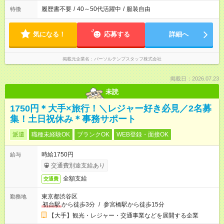
履歴書不要
/
40～50代活躍中
/
服装自由
特徴
気になる！
応募する
詳細へ
掲載元企業名
パーソルテンプスタッフ株式会社
掲載日：2026.07.23
未読
1750円＊大手×旅行！＼レジャー好き必見／2名募
集！土日祝休み＊事務サポート
派遣
職種未経験OK
ブランクOK
WEB登録・面接OK
時給1750円
給与
交通費別途支給あり
全額支給
交通費
東京都渋谷区
勤務地
初台駅
から徒歩3分
/
参宮橋駅から徒歩15分
【大手】観光・レジャー・交通事業などを展開する企業