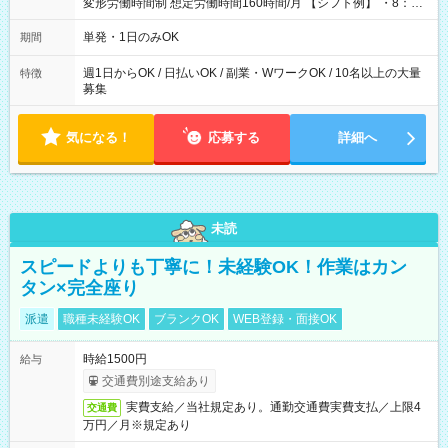
変形労働時間制 想定労働時間160時間/月 【シフト例】 ・8：00
～21：00
単発・1日のみOK
期間
週1日からOK / 日払いOK / 副業・WワークOK / 10名以上の大量
特徴
募集
気になる！
応募する
詳細へ
未読
スピードよりも丁寧に！未経験OK！作業はカン
タン×完全座り
派遣
職種未経験OK
ブランクOK
WEB登録・面接OK
時給1500円
給与
交通費別途支給あり
実費支給／当社規定あり。通勤交通費実費支払／上限4
交通費
万円／月※規定あり