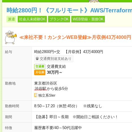
時給2800円！《フルリモート》AWS/Terraf
派遣
社会人未経験OK
ブランクOK
WEB登録・面接OK
≪来社不要！カンタンWEB登録≫月収例43万4000円
時給2800円+交 【月収例】43万4000円
給与
交通費別途支給あり
交通費支給
交通費
30万円～
月収例
東京都渋谷区
勤務地
渋谷駅
から徒歩5分
独立系SIer
8:50～17:20（休憩:45分） ※残業なし
勤務時間
【急募】即日～長期 ※開始日ご相談ください！
期間
履歴書不要
/
40～50代活躍中
特徴