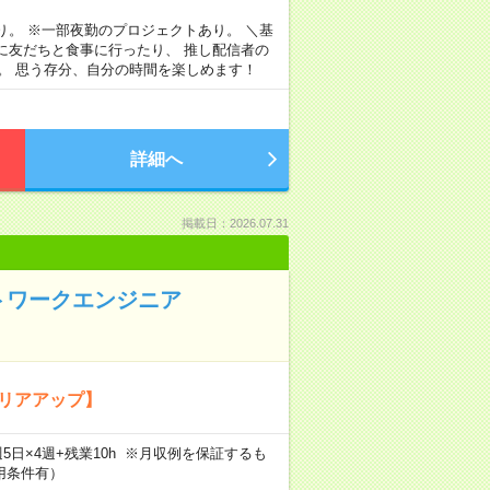
り。 ※一部夜勤のプロジェクトあり。 ＼基
に友だちと食事に行ったり、 推し配信者の
。 思う存分、自分の時間を楽しめます！
詳細へ
掲載日：2026.07.31
ットワークエンジニア
ャリアアップ】
h×週5日×4週+残業10h ※月収例を保証するも
用条件有）