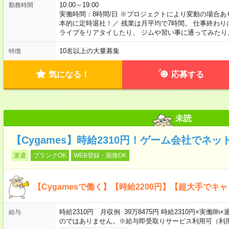
10:00～19:00
勤務時間
実働時間：8時間/日 ※プロジェクトにより変動の場合あ
本的に定時退社！／ 残業は月平均で7時間。 仕事終わり
ライブをリアタイしたり、 ジムや習い事に通ってみたり
10名以上の大量募集
特徴
気になる！
応募する
未読
【Cygames】時給2310円！ゲーム会社でネ
派遣
ブランクOK
WEB登録・面接OK
【Cygamesで働く】【時給2200円】【超大手でキ
時給2310円 月収例 39万8475円 時給2310円×実働8
給与
のではありません。※給与即受取りサービス利用可（利