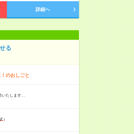
詳細へ
指せる
K！のおしごと
給いたします…
駅
）