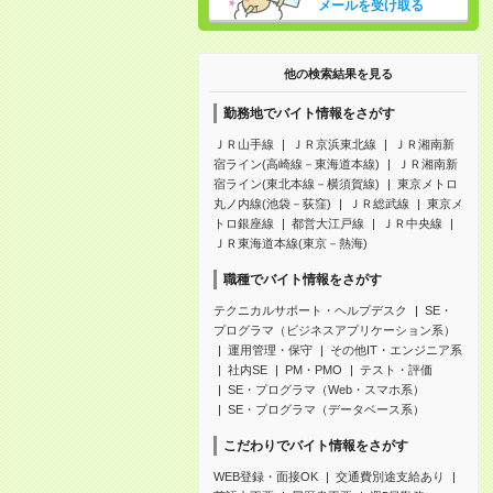
メールを受け取る
他の検索結果を見る
勤務地でバイト情報をさがす
ＪＲ山手線
ＪＲ京浜東北線
ＪＲ湘南新
宿ライン(高崎線－東海道本線)
ＪＲ湘南新
宿ライン(東北本線－横須賀線)
東京メトロ
丸ノ内線(池袋－荻窪)
ＪＲ総武線
東京メ
トロ銀座線
都営大江戸線
ＪＲ中央線
ＪＲ東海道本線(東京－熱海)
職種でバイト情報をさがす
テクニカルサポート・ヘルプデスク
SE・
プログラマ（ビジネスアプリケーション系）
運用管理・保守
その他IT・エンジニア系
社内SE
PM・PMO
テスト・評価
SE・プログラマ（Web・スマホ系）
SE・プログラマ（データベース系）
こだわりでバイト情報をさがす
WEB登録・面接OK
交通費別途支給あり