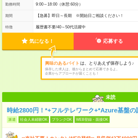
9:00～18:00（休憩:60分）
勤務時間
【急募】即日～長期 ※開始日ご相談ください！
期間
履歴書不要
/
40～50代活躍中
特徴
気になる！
応募する
興味のあるバイト
は、とりあえず保存しよう♪
保存した求人は、後からまとめて応募できるよ。
企業からアプローチが届くことも！
未読
時給2800円！*+フルテレワーク+*Azure基
派遣
社会人未経験OK
ブランクOK
WEB登録・面接OK