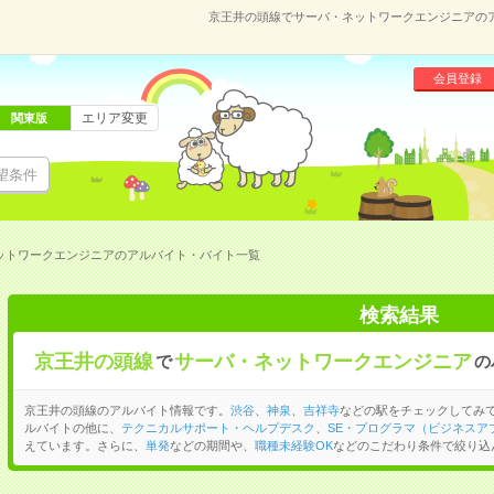
京王井の頭線でサーバ・ネットワークエンジニアの
会員登録
エリア変更
関東版
望条件
ットワークエンジニアのアルバイト・バイト一覧
検索結果
京王井の頭線
サーバ・ネットワークエンジニア
で
の
京王井の頭線のアルバイト情報です。
渋谷
、
神泉
、
吉祥寺
などの駅をチェックしてみ
ルバイトの他に、
テクニカルサポート・ヘルプデスク
、
SE・プログラマ（ビジネスア
えています。さらに、
単発
などの期間や、
職種未経験OK
などのこだわり条件で絞り込