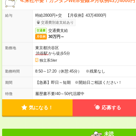
≪来社不要！カンタンWEB登録≫月収例43万4000円
時給2800円+交 【月収例】43万4000円
給与
交通費別途支給あり
交通費支給
交通費
30万円～
月収例
東京都渋谷区
勤務地
渋谷駅
から徒歩5分
独立系SIer
8:50～17:20（休憩:45分） ※残業なし
勤務時間
【急募】即日～短期 ※開始日ご相談ください！
期間
履歴書不要
/
40～50代活躍中
特徴
気になる！
応募する
未読