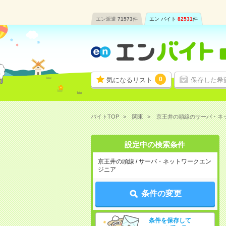
エン派遣
71573
件
エン バイト
82531
件
0
気になるリスト
保存した希
バイトTOP
関東
京王井の頭線のサーバ・ネ
設定中の検索条件
京王井の頭線 / サーバ・ネットワークエン
ジニア
条件の変更
条件を保存して