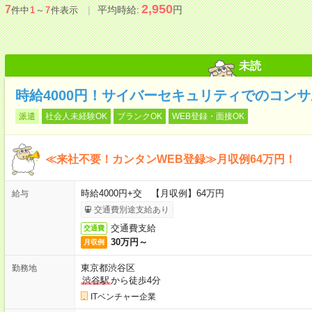
2,950
7
平均時給:
円
件中
1
～
7
件表示
未読
時給4000円！サイバーセキュリティでのコン
派遣
社会人未経験OK
ブランクOK
WEB登録・面接OK
≪来社不要！カンタンWEB登録≫月収例64万円！
時給4000円+交 【月収例】64万円
給与
交通費別途支給あり
交通費支給
交通費
30万円～
月収例
東京都渋谷区
勤務地
渋谷駅
から徒歩4分
ITベンチャー企業