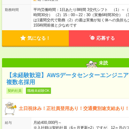
平均労働時間：1日あたり8時間 3交代シフト （1）～（3）
勤務時間
時間30分） （2）15：00～22：30（実働6時間30分） 
は1週間交代で勤務（2）の週は実働が短く体への負担も少
155時間前後と少なめです
気になる！
応募する
未読
【未経験歓迎】AWSデータセンターエンジニア
複数名採用
契約社員
職種未経験OK
土日祝休み！正社員登用あり！交通費別途支給あり
月給400,000円～
給与
※入社時は契約社員（6ヶ月更新×2）ですが、12ヶ月の