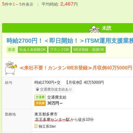
2,467
5
平均時給:
円
件中
1
～
5
件表示
未読
時給2700円！＜即日開始！＞ITSM運用支援
派遣
社会人未経験OK
ブランクOK
WEB登録・面接OK
≪来社不要！カンタンWEB登録≫月収例40万5000円
時給2700円+交 【月収例】40万5000円
給与
交通費別途支給あり
交通費支給
交通費
30万円～
月収例
東京都多摩市
勤務地
京王多摩センター駅
から徒歩10分
独立系SIer