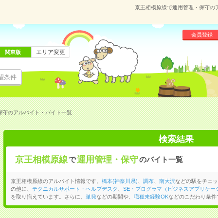
京王相模原線で運用管理・保守の
会員登録
エリア変更
関東版
望条件
保守のアルバイト・バイト一覧
検索結果
京王相模原線
運用管理・保守
で
のバイト一覧
京王相模原線のアルバイト情報です。
橋本(神奈川県)
、
調布
、
南大沢
などの駅をチェッ
の他に、
テクニカルサポート・ヘルプデスク
、
SE・プログラマ（ビジネスアプリケー
を取り揃えています。さらに、
単発
などの期間や、
職種未経験OK
などのこだわり条件