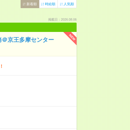
新着順
時給順
人気順
掲載日：2026.08.06
NEW
業務＠京王多摩センター
！