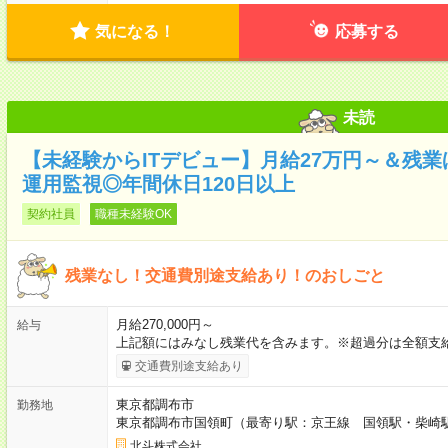
気になる！
応募する
未読
【未経験からITデビュー】月給27万円～＆残
運用監視◎年間休日120日以上
契約社員
職種未経験OK
残業なし！交通費別途支給あり！のおしごと
月給270,000円～
給与
上記額にはみなし残業代を含みます。※超過分は全額支給
交通費別途支給あり
東京都調布市
勤務地
東京都調布市国領町（最寄り駅：京王線 国領駅・柴崎
北斗株式会社