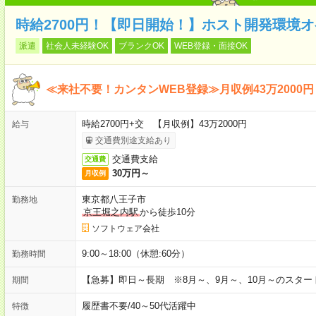
時給2700円！【即日開始！】ホスト開発環境
派遣
社会人未経験OK
ブランクOK
WEB登録・面接OK
≪来社不要！カンタンWEB登録≫月収例43万2000円
時給2700円+交 【月収例】43万2000円
給与
交通費別途支給あり
交通費支給
交通費
30万円～
月収例
東京都八王子市
勤務地
京王堀之内駅
から徒歩10分
ソフトウェア会社
9:00～18:00（休憩:60分）
勤務時間
【急募】即日～長期 ※8月～、9月～、10月～のスタ
期間
履歴書不要
/
40～50代活躍中
特徴