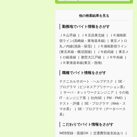
他の検索結果を見る
勤務地でバイト情報をさがす
ＪＲ山手線
ＪＲ京浜東北線
ＪＲ湘南新
宿ライン(高崎線－東海道本線)
東京メトロ
丸ノ内線(池袋－荻窪)
ＪＲ湘南新宿ライン
(東北本線－横須賀線)
ＪＲ総武線
東京メ
トロ銀座線
都営大江戸線
ＪＲ中央線
ＪＲ東海道本線(東京－熱海)
職種でバイト情報をさがす
テクニカルサポート・ヘルプデスク
SE・
プログラマ（ビジネスアプリケーション系）
サーバ・ネットワークエンジニア
その他
IT・エンジニア系
社内SE
PM・PMO
テスト・評価
SE・プログラマ（Web・ス
マホ系）
SE・プログラマ（データベース
系）
こだわりでバイト情報をさがす
WEB登録・面接OK
交通費別途支給あり