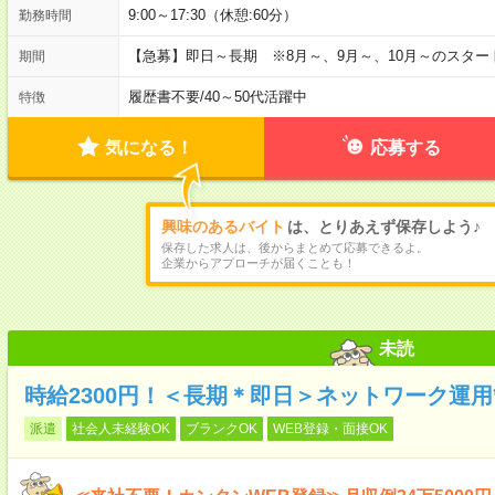
9:00～17:30（休憩:60分）
勤務時間
【急募】即日～長期 ※8月～、9月～、10月～のスタ
期間
履歴書不要
/
40～50代活躍中
特徴
気になる！
応募する
興味のあるバイト
は、とりあえず保存しよう♪
保存した求人は、後からまとめて応募できるよ。
企業からアプローチが届くことも！
未読
時給2300円！＜長期＊即日＞ネットワーク運
派遣
社会人未経験OK
ブランクOK
WEB登録・面接OK