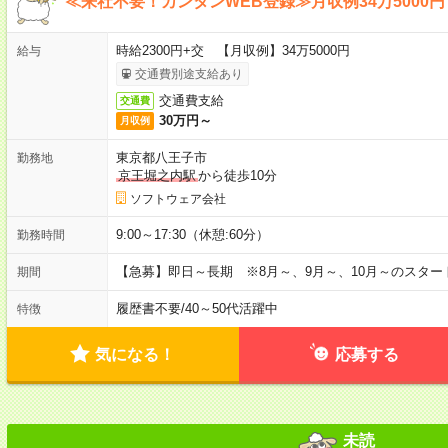
≪来社不要！カンタンWEB登録≫月収例34万5000円
時給2300円+交 【月収例】34万5000円
給与
交通費別途支給あり
交通費支給
交通費
30万円～
月収例
東京都八王子市
勤務地
京王堀之内駅
から徒歩10分
ソフトウェア会社
9:00～17:30（休憩:60分）
勤務時間
【急募】即日～長期 ※8月～、9月～、10月～のスタ
期間
履歴書不要
/
40～50代活躍中
特徴
気になる！
応募する
未読