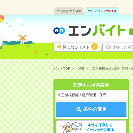
エン派遣
71454
件
エン バイト
82531
件
0
気になるリスト
保存した希
バイトTOP
関東
京王相模原線の運用管理・
設定中の検索条件
京王相模原線 / 運用管理・保守
条件の変更
条件を保存して
メールを受け取る