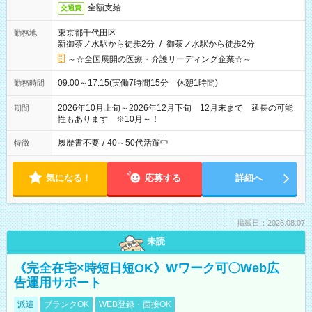
全額支給
交通費
東京都千代田区
勤務地
新御茶ノ水駅から徒歩2分
/
御茶ノ水駅から徒歩2分
～☆全国展開の医療・介護リーディング企業☆～
09:00～17:15(実働7時間15分 休憩1時間)
勤務時間
2026年10月上旬～2026年12月下旬 12月末まで 延長の可能
期間
性もあります ※10月～！
履歴書不要
/
40～50代活躍中
特徴
気になる！
応募する
詳細へ
掲載日：2026.08.07
未読
《完全在宅×時短日短OK》Wワーク可〇Web広
告運用サポート
派遣
ブランクOK
WEB登録・面接OK