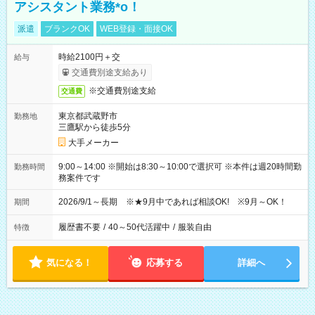
アシスタント業務*o！
派遣
ブランクOK
WEB登録・面接OK
時給2100円＋交
給与
交通費別途支給あり
※交通費別途支給
交通費
東京都武蔵野市
勤務地
三鷹駅から徒歩5分
大手メーカー
9:00～14:00 ※開始は8:30～10:00で選択可 ※本件は週20時間勤
勤務時間
務案件です
2026/9/1～長期 ※★9月中であれば相談OK! ※9月～OK！
期間
履歴書不要
/
40～50代活躍中
/
服装自由
特徴
気になる！
応募する
詳細へ