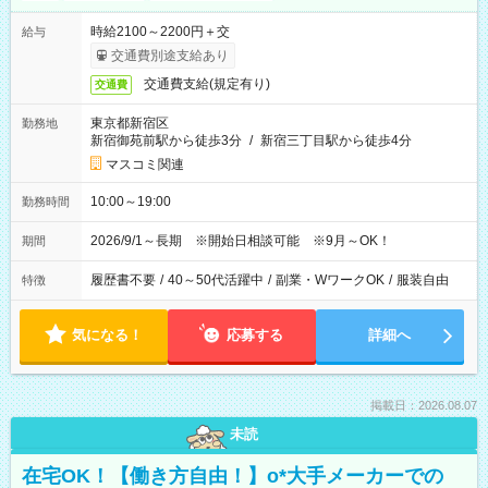
時給2100～2200円＋交
給与
交通費別途支給あり
交通費支給(規定有り)
交通費
東京都新宿区
勤務地
新宿御苑前駅から徒歩3分
/
新宿三丁目駅から徒歩4分
マスコミ関連
10:00～19:00
勤務時間
2026/9/1～長期 ※開始日相談可能 ※9月～OK！
期間
履歴書不要
/
40～50代活躍中
/
副業・WワークOK
/
服装自由
特徴
気になる！
応募する
詳細へ
掲載日：2026.08.07
未読
在宅OK！【働き方自由！】o*大手メーカーでの