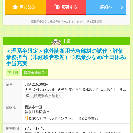
あり 試用期間の長さ：3ヶ月 雇用形態、給与は本採用時と同じ
過勤務手当100％支給
です。
気になる！
応募する
詳細へ
掲載元企業名
株式会社ワールドインテック R＆D事業部
未読
＜理系卒限定＞体外診断用分析部材の試作・評価
業務担当（未経験者歓迎）◇残業少なめ/土日休み/
手当充実
正社員
職種未経験OK
月給215,000円～
給与
★月収例：27.5万円 ★初年度から年収420万円以上も可! 【月
給】21万5000円×12ヶ月 【家賃補助】6.7万円×12ヶ月 ※最大
交通費別途支給あり
【賞与】4ヶ月分（4.5ヶ月分の実績も!）
―――――――――――――――――― 【合計】年424.4万円
横浜市中区
勤務地
この収入が手堅く狙えます。資格手当の支給や、年2回分の帰省
神奈川県横浜市
費用全額負担も! ★あなたの頑張りを給与に反映！ 案件ごとでは
なく、スキルの向上・資格取得・社内試験の結果、配属先での
株式会社ワールドインテック R＆D事業部
評価などを給与に反映。研究者としての努力がしっかり報われ
る体制です！ ※別途賞与年2回支給（昨年度実績は約3.8～4.5ヶ
8:45～17:45
勤務時間
月分）。 ※残業代は別途全額支給いたします。 ※年齢、スキ