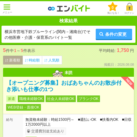
0
メニュー
気になる！
ログイン
検索結果
横浜市営地下鉄ブルーライン(関内－湘南台)でそ
条件の変更
の他医療・介護・保育系のバイト一覧
5
1,750
件中
1
～
5
件表示
平均時給:
円
新着順
時給順
人気順
掲載日：2026.08.08
未読
NEW
【オープニング募集】おばあちゃんのお散歩付
き添いも仕事の1つ
派遣
職種未経験OK
社会人未経験OK
ブランクOK
WEB登録・面接OK
無資格未経験：時給1500円～ ■週払いOK ■扶養内OK ■日収
給与
1万2000円以上
交通費別途支給あり