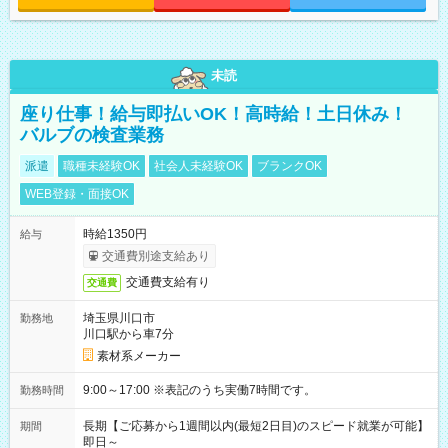
未読
座り仕事！給与即払いOK！高時給！土日休み！
バルブの検査業務
派遣
職種未経験OK
社会人未経験OK
ブランクOK
WEB登録・面接OK
時給1350円
給与
交通費別途支給あり
交通費支給有り
交通費
埼玉県川口市
勤務地
川口駅から車7分
素材系メーカー
9:00～17:00 ※表記のうち実働7時間です。
勤務時間
長期【ご応募から1週間以内(最短2日目)のスピード就業が可能】
期間
即日～