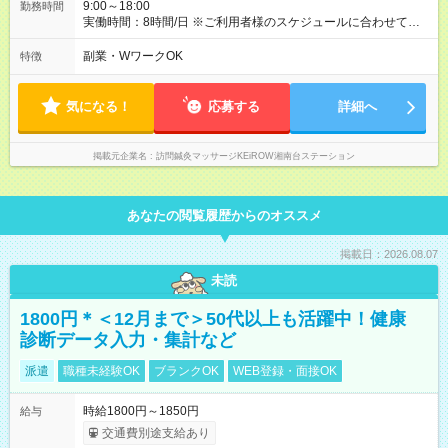
9:00～18:00
勤務時間
実働時間：8時間/日 ※ご利用者様のスケジュールに合わせて、直
行、直帰することがあります。
副業・WワークOK
特徴
気になる！
応募する
詳細へ
掲載元企業名
訪問鍼灸マッサージKEiROW湘南台ステーション
あなたの閲覧履歴からのオススメ
掲載日：2026.08.07
未読
1800円＊＜12月まで＞50代以上も活躍中！健康
診断データ入力・集計など
派遣
職種未経験OK
ブランクOK
WEB登録・面接OK
時給1800円～1850円
給与
交通費別途支給あり