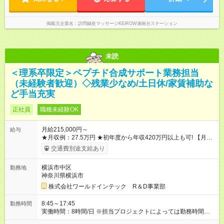
掲載元企業名
訪問鍼灸マッサージKEiROW湘南台ステーション
未読
＜理系卒限定＞ペプチド合成サポート業務担当
（未経験者歓迎）◇残業少なめ/土日休/家賃補助な
ど手当充実
正社員
職種未経験OK
月給215,000円～
給与
★月収例：27.5万円 ★初年度から年収420万円以上も可! 【月
給】21万5000円×12ヶ月 【家賃補助】6.7万円×12ヶ月 ※最大
交通費別途支給あり
【賞与】4ヶ月分（4.5ヶ月分の実績も!）
―――――――――――――――――― 【合計】年424.4万円
横浜市中区
勤務地
この収入が手堅く狙えます。資格手当の支給や、年2回分の帰省
神奈川県横浜市
費用全額負担も! ★あなたの頑張りを給与に反映！ 案件ごとでは
なく、スキルの向上・資格取得・社内試験の結果、配属先での
株式会社ワールドインテック R＆D事業部
評価などを給与に反映。研究者としての努力がしっかり報われ
る体制です！ ※別途賞与年2回支給（昨年度実績は約3.8～4.5ヶ
8:45～17:45
勤務時間
月分）。 ※残業代は別途全額支給いたします。 ※年齢、スキ
実働時間：8時間/日 ※担当プロジェクトによっては勤務時間が異
ル、適性などを考慮のうえ決定します。 【試用期間】試用期間
なる事もありますので、双方合意の上で決定いたします。 ※超