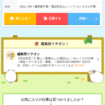
日払いOK
/
履歴書不要
/
電話対応なし
/
パソコンスキル不要
特徴
気になる！
応募する
詳細へ
編集部イチオシ
【完全在宅！】難しい業務なし＆電話なし！ゆっくりの11時
～時短＊データ入力・事務、＜SEKAI NO OWARI＊8月15
日・16日＞ドーム公演のサポートバイトなど
(8/7UP!)
お気に入りの仕事は見つかりましたか？