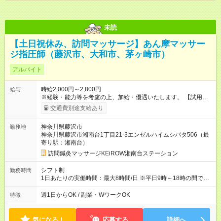
未読
【土日祝休み、訪問マッサージ】あん摩マッサー
ジ指圧師（藤沢市、大和市、茅ヶ崎市）
アルバイト
時給2,000円～2,800円
給与
※経験・能力等を考慮の上、加給・優遇いたします。 【試用期
間】試用期間なし
交通費別途支給あり
神奈川県藤沢市
勤務地
神奈川県藤沢市湘南台1丁目21-3エンゼルハイムシバタ506（最
寄り駅：湘南台）
訪問鍼灸マッサージKEiROW湘南台ステーション
シフト制
勤務時間
1日あたりの実働時間：最大8時間/日 ※平日9時～18時の間で、1
時間単位でご相談のうえ勤務日時を決定します。
週1日からOK / 副業・WワークOK
特徴
気になる！
応募する
詳細へ