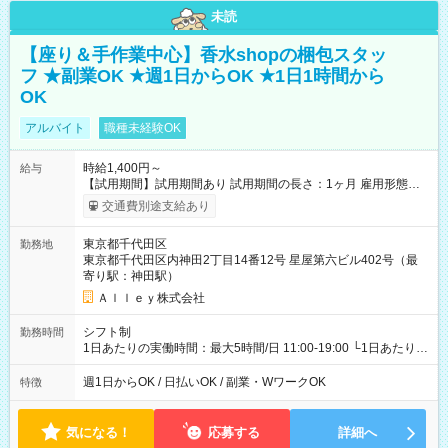
未読
【座り＆手作業中心】香水shopの梱包スタッ
フ ★副業OK ★週1日からOK ★1日1時間から
OK
アルバイト
職種未経験OK
時給1,400円～
給与
【試用期間】試用期間あり 試用期間の長さ：1ヶ月 雇用形態、
給与は本採用時と同じです。
交通費別途支給あり
東京都千代田区
勤務地
東京都千代田区内神田2丁目14番12号 星屋第六ビル402号（最
寄り駅：神田駅）
Ａｌｌｅｙ株式会社
シフト制
勤務時間
1日あたりの実働時間：最大5時間/日 11:00-19:00 └1日あたりの
実働時間：1-5時間 └上記の時間帯内であれば、いつでも勤務可
能！ └平日・土曜日の中で、お好きな曜日でご勤務いただけま
週1日からOK / 日払いOK / 副業・WワークOK
特徴
す！ 【シフト例】 ・11:00～14:00 ・16:30～19:00 ・13:00～
18:00 などのように、自由な働き方が可能なお仕事です！
気になる！
応募する
詳細へ