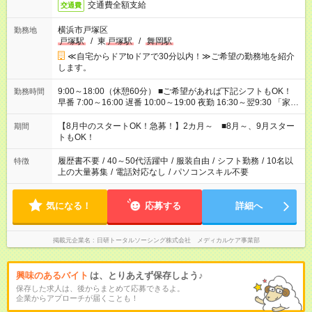
交通費全額支給
交通費
横浜市戸塚区
勤務地
戸塚駅
/
東
戸塚駅
/
舞岡駅
≪自宅からドアtoドアで30分以内！≫ご希望の勤務地を紹介
します。
9:00～18:00（休憩60分） ■ご希望があれば下記シフトもOK！
勤務時間
早番 7:00～16:00 遅番 10:00～19:00 夜勤 16:30～翌9:30 「家族
と休みを合わせたい」 「余裕を持って夕飯の準備がしたい」
「できれば残業はしたくない」 など、ご希望を教えてください
【8月中のスタートOK！急募！】2カ月～ ■8月～、9月スター
期間
ね。 ※Wワーク希望の方へ 今ご覧のお仕事で希望する勤務時間
トもOK！
と、もう1つのお仕事の勤務時間。 合計で週40時間を超える場
合は応募できません。
履歴書不要
/
40～50代活躍中
/
服装自由
/
シフト勤務
/
10名以
特徴
上の大量募集
/
電話対応なし
/
パソコンスキル不要
気になる！
応募する
詳細へ
掲載元企業名
日研トータルソーシング株式会社 メディカルケア事業部
興味のあるバイト
は、とりあえず保存しよう♪
保存した求人は、後からまとめて応募できるよ。
企業からアプローチが届くことも！