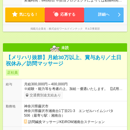
実働時間：8時間/日 ※担当プロジェクトによっては勤務時間が異
ル、適性などを考慮のうえ決定します。 【試用期間】試用期間
なる事もありますので、双方合意の上で決定いたします。 ※超
あり 試用期間の長さ：3ヶ月 雇用形態、給与は本採用時と同じ
過勤務手当100％支給
です。
気になる！
応募する
詳細へ
掲載元企業名
株式会社ワールドインテック R＆D事業部
未読
【メリハリ抜群】月給30万以上、賞与あり／土日
祝休み／訪問マッサージ
正社員
月給300,000円～400,000円
給与
※経験・能力等を考慮の上、加給・優遇いたします。 【試用期
間】試用期間あり 試用期間の長さ：3ヶ月 ※ 雇用形態と給与
交通費別途支給あり
に、本採用時と異なる部分があります。 雇用形態：本採用時と
同じです。 給与：月給 270,000円 ～ 300,000円 ※経験・能力等
神奈川県藤沢市
勤務地
を考慮の上、加給・優遇いたします。
神奈川県藤沢市湘南台1丁目21-3 エンゼルハイムシバタ
506（最寄り駅：湘南台）
訪問鍼灸マッサージKEiROW湘南台ステーション