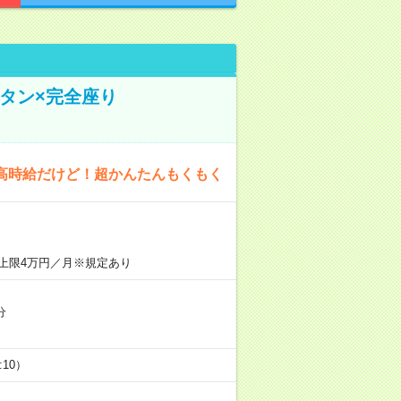
タン×完全座り
高時給だけど！超かんたんもくもく
上限4万円／月※規定あり
分
5:10）