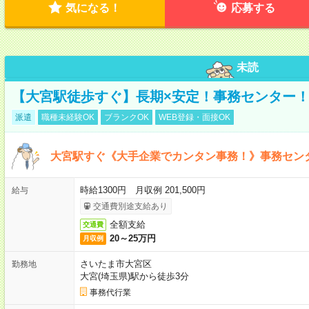
気になる！
応募する
未読
【大宮駅徒歩すぐ】長期×安定！事務センター
派遣
職種未経験OK
ブランクOK
WEB登録・面接OK
大宮駅すぐ《大手企業でカンタン事務！》事務セン
時給1300円 月収例 201,500円
給与
交通費別途支給あり
全額支給
交通費
20～25万円
月収例
さいたま市大宮区
勤務地
大宮(埼玉県)駅から徒歩3分
事務代行業