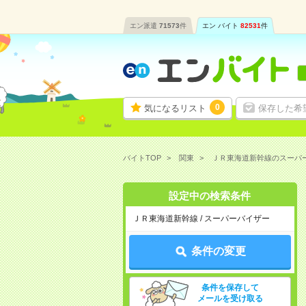
エン派遣
71573
件
エン バイト
82531
件
0
気になるリスト
保存した希
バイトTOP
関東
ＪＲ東海道新幹線のスーパ
設定中の検索条件
ＪＲ東海道新幹線 / スーパーバイザー
条件の変更
条件を保存して
メールを受け取る