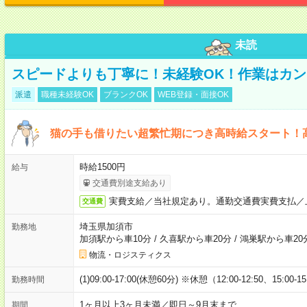
未読
スピードよりも丁寧に！未経験OK！作業はカン
派遣
職種未経験OK
ブランクOK
WEB登録・面接OK
猫の手も借りたい超繁忙期につき高時給スタート！
時給1500円
給与
交通費別途支給あり
実費支給／当社規定あり。通勤交通費実費支払／
交通費
埼玉県加須市
勤務地
加須駅から車10分
/
久喜駅から車20分
/
鴻巣駅から車20
物流・ロジスティクス
(1)09:00-17:00(休憩60分) ※休憩（12:00-12:50、15:00-1
勤務時間
1ヶ月以上3ヶ月未満／即日～9月末まで
期間