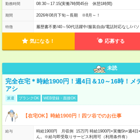
08:30～17:15(実働7時間45分 休憩1時間)
勤務時間
2026年08月下旬～長期 ※8月～！
期間
履歴書不要
/
40～50代活躍中
/
服装自由
/
電話対応なし
/
パソ
特徴
気になる！
応募する
未読
完全在宅＊時給1900円！週4日＆10～16時！
アシ
派遣
ブランクOK
WEB登録・面接OK
【在宅OK】時給1900円！四ツ谷でのお仕事
時給1900円 月収例 15万円 時給1900円×実働5h×
給与
ん。※給与即受取りサービス利用可（利用条件有）