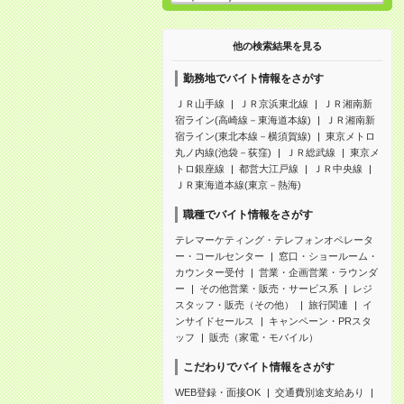
他の検索結果を見る
勤務地でバイト情報をさがす
ＪＲ山手線
ＪＲ京浜東北線
ＪＲ湘南新
宿ライン(高崎線－東海道本線)
ＪＲ湘南新
宿ライン(東北本線－横須賀線)
東京メトロ
丸ノ内線(池袋－荻窪)
ＪＲ総武線
東京メ
トロ銀座線
都営大江戸線
ＪＲ中央線
ＪＲ東海道本線(東京－熱海)
職種でバイト情報をさがす
テレマーケティング・テレフォンオペレータ
ー・コールセンター
窓口・ショールーム・
カウンター受付
営業・企画営業・ラウンダ
ー
その他営業・販売・サービス系
レジ
スタッフ・販売（その他）
旅行関連
イ
ンサイドセールス
キャンペーン・PRスタ
ッフ
販売（家電・モバイル）
こだわりでバイト情報をさがす
WEB登録・面接OK
交通費別途支給あり