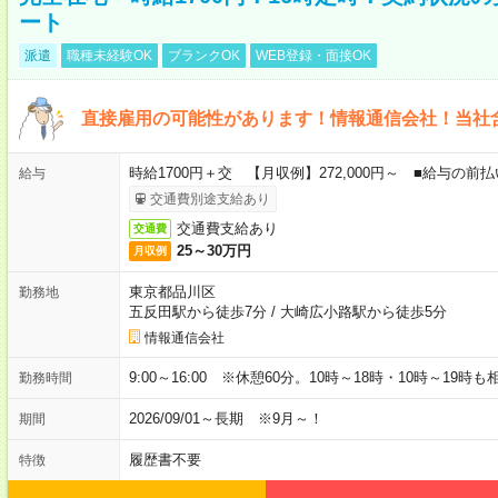
ート
派遣
職種未経験OK
ブランクOK
WEB登録・面接OK
直接雇用の可能性があります！情報通信会社！当社
時給1700円＋交 【月収例】272,000円～ ■給与の
給与
交通費別途支給あり
交通費支給あり
交通費
25～30万円
月収例
東京都品川区
勤務地
五反田駅から徒歩7分
/
大崎広小路駅から徒歩5分
情報通信会社
9:00～16:00 ※休憩60分。10時～18時・10時～19時
勤務時間
2026/09/01～長期 ※9月～！
期間
履歴書不要
特徴