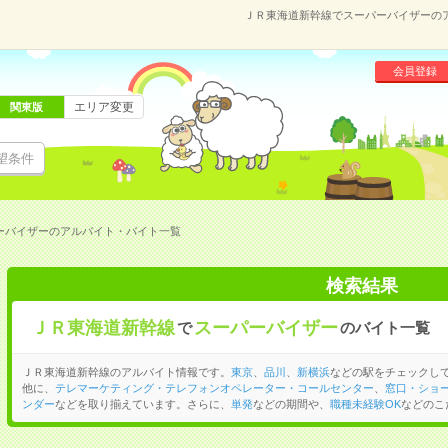
ＪＲ東海道新幹線でスーパーバイザーの
会員登録
エリア変更
関東版
望条件
ーバイザーのアルバイト・バイト一覧
検索結果
ＪＲ東海道新幹線
スーパーバイザー
で
のバイト一覧
ＪＲ東海道新幹線のアルバイト情報です。
東京
、
品川
、
新横浜
などの駅をチェックし
他に、
テレマーケティング・テレフォンオペレーター・コールセンター
、
窓口・ショ
ンダー
などを取り揃えています。さらに、
単発
などの期間や、
職種未経験OK
などのこ