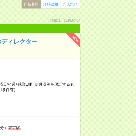
新着順
時給順
人気順
掲載日：2026.08.07
NEW
Bディレクター
h×週5日×4週+残業10h ※月収例を保証するも
用条件有）
4分
/
東京駅