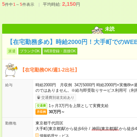
2,150
5
平均時給:
円
件中
1
～
5
件表示
未読
【在宅勤務多め】時給2000円！大手町でのWE
派遣
ブランクOK
WEB登録・面接OK
【在宅勤務OK/週1-2出社】
時給2000円 月収例 34万5000円 時給2000円×実働8
給与
のではありません。※給与即受取りサービス利用可（利
交通費別途支給あり
1ヶ月3万円を上限として実費支給
交通費
30万円～
月収例
東京都千代田区
勤務地
大手町(東京都)駅から徒歩6分
/
神田(東京都)駅
から徒歩
情報処理サ－ビス