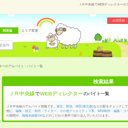
ＪＲ中央線でWEBディレクターの
会員登録
エリア変更
関東版
望条件
クターのアルバイト・バイト一覧
検索結果
ＪＲ中央線
WEBディレクター
で
のバイト一覧
ＪＲ中央線のアルバイト情報です。
東京
、
新宿
、
神田(東京都)
などの駅をチェックして
他に、
編集・校正・制作・ライター
、
その他クリエイティブ系
、
WEB制作・編集・コ
の期間や、
職種未経験OK
などのこだわり条件で絞り込んでいただけます。