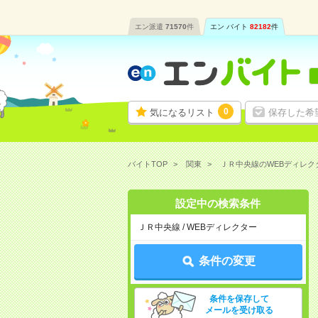
エン派遣
71570
件
エン バイト
82182
件
0
気になるリスト
保存した希
バイトTOP
関東
ＪＲ中央線のWEBディレ
設定中の検索条件
ＪＲ中央線 / WEBディレクター
条件の変更
条件を保存して
メールを受け取る