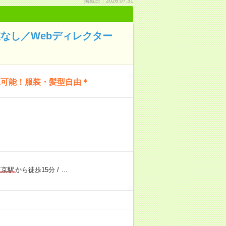
掲載日：2026.07.31
なし／Webディレクター
立可能！服装・髪型自由＊
東京駅
から徒歩15分
/
…