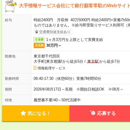
大手情報サービス会社にて銀行顧客常駐のWebサイ
時給2400円 月収例 40万5000円 時給2400円×実働7h
給与
ものではありません。※給与即受取りサービス利用可（
交通費別途支給あり
1ヶ月3万円を上限として実費支給
交通費
30万円～
月収例
東京都千代田区
勤務地
大手町(東京都)駅から徒歩5分
/
東京駅
から徒歩7分
情報処理サ－ビス
08:40-17:30（休憩60分）実働7時間50分
勤務時間
2026年08月17日～長期 ※開始日相談OK ※08月～
期間
履歴書不要
/
40～50代活躍中
特徴
気になる！
応募する