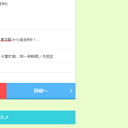
15H）
東京駅
から徒歩8分
/
…
／月 ※繁忙期：30～40時間／月想定
詳細へ
スメ