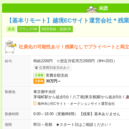
未読
【基本リモート】越境ECサイト運営会社＊残業
派遣
ブランクOK
WEB登録・面接OK
社員化の可能性あり！残業なしでプライベートと両
時給2200円 ☆想定月収35万2000円（8H×20日）
給与
交通費別途支給あり
実費全額支給
交通費
30万円～
月収例
東京都中央区
勤務地
茅場町駅から徒歩5分
/
八丁堀(東京都)駅から徒歩5分
/
海外向けECサイト・オークションサイト運営会社
9:00～18:00（実働8時間） 【残業】基本ありません
勤務時間
即日～長期 ★スタート日はご相談ください！
期間