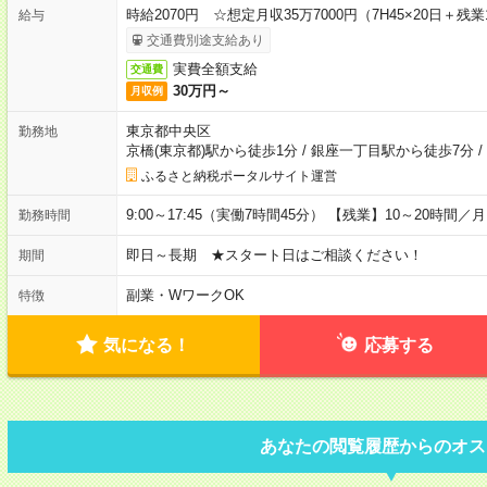
時給2070円 ☆想定月収35万7000円（7H45×20日＋残業
給与
交通費別途支給あり
実費全額支給
交通費
30万円～
月収例
東京都中央区
勤務地
京橋(東京都)駅から徒歩1分
/
銀座一丁目駅から徒歩7分
/
ふるさと納税ポータルサイト運営
9:00～17:45（実働7時間45分） 【残業】10～20時間
勤務時間
即日～長期 ★スタート日はご相談ください！
期間
副業・WワークOK
特徴
気になる！
応募する
あなたの閲覧履歴からのオス