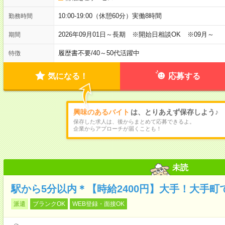
10:00-19:00（休憩60分）実働8時間
勤務時間
2026年09月01日～長期 ※開始日相談OK ※09月～
期間
履歴書不要
/
40～50代活躍中
特徴
気になる！
応募する
興味のあるバイト
は、とりあえず保存しよう♪
保存した求人は、後からまとめて応募できるよ。
企業からアプローチが届くことも！
未読
駅から5分以内＊【時給2400円】大手！大手町
派遣
ブランクOK
WEB登録・面接OK