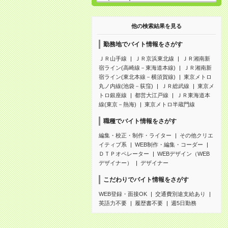
他の検索結果を見る
勤務地でバイト情報をさがす
ＪＲ山手線
ＪＲ京浜東北線
ＪＲ湘南新
宿ライン(高崎線－東海道本線)
ＪＲ湘南新
宿ライン(東北本線－横須賀線)
東京メトロ
丸ノ内線(池袋－荻窪)
ＪＲ総武線
東京メ
トロ銀座線
都営大江戸線
ＪＲ東海道本
線(東京－熱海)
東京メトロ半蔵門線
職種でバイト情報をさがす
編集・校正・制作・ライター
その他クリエ
イティブ系
WEB制作・編集・コーダー
ＤＴＰオペレーター
WEBデザイン（WEB
デザイナー）
デザイナー
こだわりでバイト情報をさがす
WEB登録・面接OK
交通費別途支給あり
英語力不要
履歴書不要
週5日勤務