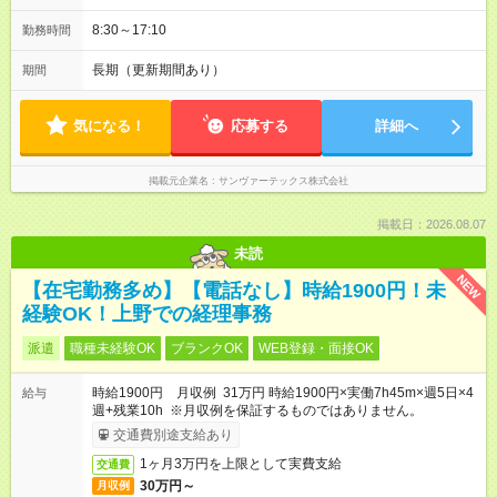
8:30～17:10
勤務時間
長期（更新期間あり）
期間
気になる！
応募する
詳細へ
掲載元企業名
サンヴァーテックス株式会社
掲載日：2026.08.07
未読
NEW
【在宅勤務多め】【電話なし】時給1900円！未
経験OK！上野での経理事務
派遣
職種未経験OK
ブランクOK
WEB登録・面接OK
時給1900円 月収例 31万円 時給1900円×実働7h45m×週5日×4
給与
週+残業10h ※月収例を保証するものではありません。
交通費別途支給あり
1ヶ月3万円を上限として実費支給
交通費
30万円～
月収例