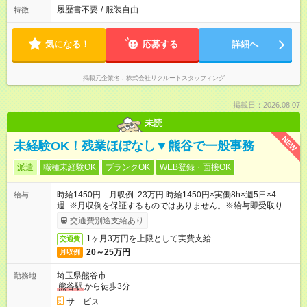
履歴書不要
/
服装自由
特徴
気になる！
応募する
詳細へ
掲載元企業名
株式会社リクルートスタッフィング
掲載日：2026.08.07
未読
NEW
未経験OK！残業ほぼなし▼熊谷で一般事務
派遣
職種未経験OK
ブランクOK
WEB登録・面接OK
時給1450円 月収例 23万円 時給1450円×実働8h×週5日×4
給与
週 ※月収例を保証するものではありません。※給与即受取りサ
ービス利用可（利用条件有）
交通費別途支給あり
1ヶ月3万円を上限として実費支給
交通費
20～25万円
月収例
埼玉県熊谷市
勤務地
熊谷駅
から徒歩3分
サ－ビス