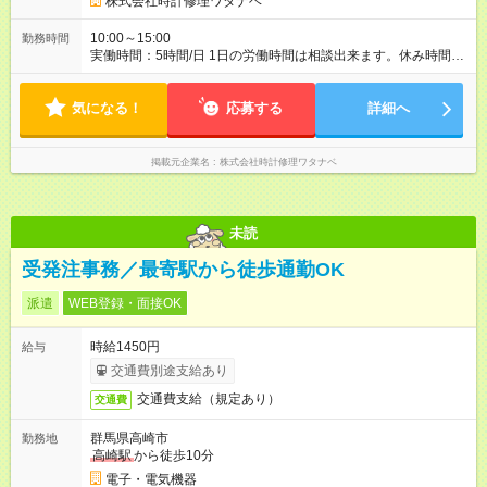
株式会社時計修理ワタナベ
10:00～15:00
勤務時間
実働時間：5時間/日 1日の労働時間は相談出来ます。休み時間は
労働時間に準じます。 正社員雇用も相談にのります。
気になる！
応募する
詳細へ
掲載元企業名
株式会社時計修理ワタナベ
未読
受発注事務／最寄駅から徒歩通勤OK
派遣
WEB登録・面接OK
時給1450円
給与
交通費別途支給あり
交通費支給（規定あり）
交通費
群馬県高崎市
勤務地
高崎駅
から徒歩10分
電子・電気機器