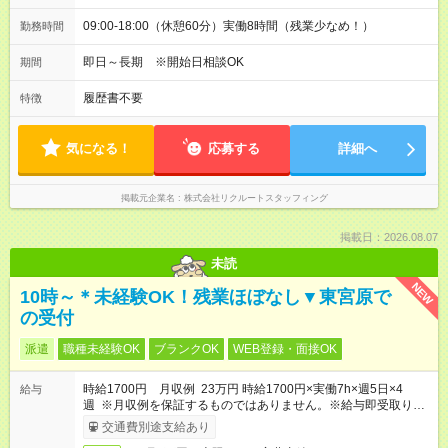
09:00-18:00（休憩60分）実働8時間（残業少なめ！）
勤務時間
即日～長期 ※開始日相談OK
期間
履歴書不要
特徴
気になる！
応募する
詳細へ
掲載元企業名
株式会社リクルートスタッフィング
掲載日：2026.08.07
未読
NEW
10時～＊未経験OK！残業ほぼなし▼東宮原で
の受付
派遣
職種未経験OK
ブランクOK
WEB登録・面接OK
時給1700円 月収例 23万円 時給1700円×実働7h×週5日×4
給与
週 ※月収例を保証するものではありません。※給与即受取りサ
ービス利用可（利用条件有）
交通費別途支給あり