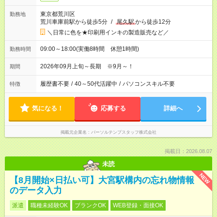
東京都荒川区
勤務地
荒川車庫前駅から徒歩5分
/
尾久駅
から徒歩12分
＼日常に色を★印刷用インキの製造販売など／
09:00～18:00(実働8時間 休憩1時間)
勤務時間
2026年09月上旬～長期 ※9月～！
期間
履歴書不要
/
40～50代活躍中
/
パソコンスキル不要
特徴
気になる！
応募する
詳細へ
掲載元企業名
パーソルテンプスタッフ株式会社
掲載日：2026.08.07
未読
NEW
【8月開始×日払い可】大宮駅構内の忘れ物情報
のデータ入力
派遣
職種未経験OK
ブランクOK
WEB登録・面接OK