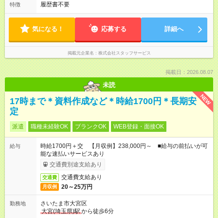
履歴書不要
特徴
気になる！
応募する
詳細へ
掲載元企業名
株式会社スタッフサービス
掲載日：2026.08.07
未読
NEW
17時まで＊資料作成など＊時給1700円＊長期安
定
派遣
職種未経験OK
ブランクOK
WEB登録・面接OK
時給1700円＋交 【月収例】238,000円～ ■給与の前払いが可
給与
能な速払いサービスあり
交通費別途支給あり
交通費支給あり
交通費
20～25万円
月収例
さいたま市大宮区
勤務地
大宮(埼玉県)駅
から徒歩6分