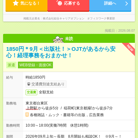
気になる！
応募する
詳細へ
掲載元企業名
株式会社綜合キャリアオプション オフィスワーク事業部
掲載日：2026.08.07
未読
NEW
1850円＊9月＜出版社！＞OJTがあるから安
心！経理事務をおまかせ！
派遣
WEB登録・面接OK
時給1850円
給与
交通費別途支給あり
全額支給
交通費
東京都台東区
勤務地
上野駅
から徒歩5分
/
稲荷町(東京都)駅から徒歩7分
各種雑誌・ムック・書籍等の出版，広告業務
10:00～18:00(実働7時間 休憩1時間)
勤務時間
2026年09月上旬～長期 8月開始も相談OK！ ※9月～！
期間