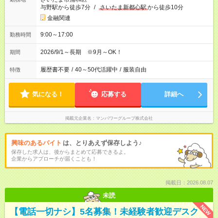
与野駅から徒歩7分
/
さいたま新都心駅
から徒歩10分
金融関連
9:00～17:00
勤務時間
2026/9/1～長期 ※9月～OK！
期間
履歴書不要
/
40～50代活躍中
/
服装自由
特徴
気になる！
応募する
詳細へ
掲載元企業名
マンパワーグループ株式会社
興味のあるバイト
は、とりあえず保存しよう♪
保存した求人は、後からまとめて応募できるよ。
企業からアプローチが届くことも！
掲載日：2026.08.07
未読
NEW
【電話一切ナシ】5名募集！未経験者歓迎デスク