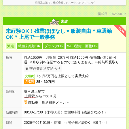
掲載元企業名
株式会社リクルートスタッフィング
掲載日：2026.08.07
未読
NEW
未経験OK！残業ほぼなし▼服装自由＊車通勤
OK＊上尾で一般事務
派遣
職種未経験OK
ブランクOK
WEB登録・面接OK
時給1650円 月収例 26万円 時給1650円×実働8h×週5日×4
給与
週 ※月収例を保証するものではありません。※給与即受取りサ
ービス利用可（利用条件有）
交通費別途支給あり
1ヶ月3万円を上限として実費支給
交通費
25～30万円
月収例
埼玉県上尾市
勤務地
上尾駅
からバス10分
自動車・輸送機器メ－カ－
08:30-17:30（休憩60分）実働8時間（残業少なめ！）
勤務時間
2026年09月01日～長期 ※開始日相談OK ※9月～！
期間