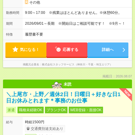
その他
9:00～17:00 ※残業はほとんどありません。※休憩60分。
勤務時間
2026/09/01～長期 ※開始日はご相談可能です！ ※9月～！
期間
履歴書不要
特徴
気になる！
応募する
詳細へ
掲載元企業名
株式会社スタッフサービス（神奈川・千葉・埼玉エリア）
掲載日：2026.08.07
未読
NEW
＼上尾市・上野／週休2日！日曜日＋好きな日1
日お休みとれます＊事務のお仕事
派遣
職種未経験OK
ブランクOK
WEB登録・面接OK
時給1500円
給与
交通費別途支給あり