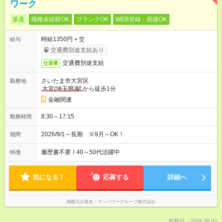
ワーク
派遣
職種未経験OK
ブランクOK
WEB登録・面接OK
時給1350円＋交
給与
交通費別途支給あり
交通費別途支給
交通費
さいたま市大宮区
勤務地
大宮(埼玉県)駅
から徒歩1分
金融関連
8:30～17:15
勤務時間
2026/9/1～長期 ※9月～OK！
期間
履歴書不要
/
40～50代活躍中
特徴
気になる！
応募する
詳細へ
掲載元企業名
マンパワーグループ株式会社
掲載日：2026.08.07