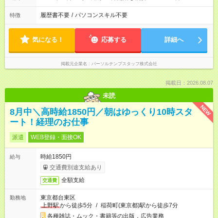
履歴書不要
/
パソコンスキル不要
特徴
気になる！
応募する
詳細へ
掲載元企業名
パーソルテンプスタッフ株式会社
掲載日：2026.08.07
未読
NEW
8月中＼高時給1850円／朝はゆっくり10時スタ
ート！経理のお仕事
派遣
WEB登録・面接OK
時給1850円
給与
交通費別途支給あり
全額支給
交通費
東京都台東区
勤務地
上野駅
から徒歩5分
/
稲荷町(東京都)駅から徒歩7分
各種雑誌・ムック・書籍等の出版，広告業務