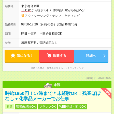
東京都台東区
勤務地
上野駅
から徒歩2分
/
仲御徒町駅から徒歩5分
アウトソーシング・テレマ－ケティング
08:50-17:20（休憩45分）実働7時間45分
勤務時間
即日～長期 ※開始日相談OK
期間
履歴書不要
/
電話対応なし
特徴
気になる！
応募する
詳細へ
掲載元企業名
株式会社リクルートスタッフィング
掲載日：2026.08.07
未読
NEW
時給1850円！17時まで＊未経験OK！残業ほぼ
なし▼化学品メーカーでお仕事
派遣
職種未経験OK
ブランクOK
WEB登録・面接OK