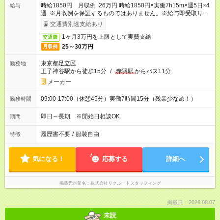
時給1850円 月収例 26万円 時給1850円×実働7h15m×週5日×4
給与
週 ※月収例を保証するものではありません。※給与即受取りサ
ービス利用可（利用条件有）
交通費別途支給あり
1ヶ月3万円を上限として実費支給
交通費
25～30万円
月収例
東京都足立区
勤務地
王子神谷駅から徒歩15分
/
赤羽駅
からバス11分
メーカー
09:00-17:00（休憩45分）実働7時間15分（残業少なめ！）
勤務時間
即日～長期 ※開始日相談OK
期間
履歴書不要
/
服装自由
特徴
気になる！
応募する
詳細へ
掲載元企業名
株式会社リクルートスタッフィング
掲載日：2026.08.07
未読