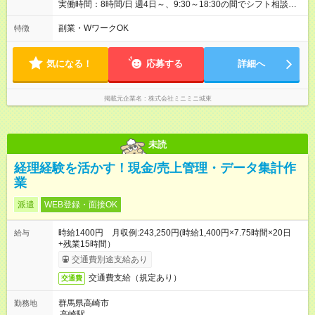
実働時間：8時間/日 週4日～、9:30～18:30の間でシフト相談
OK！ あなたのライフスタイルに合わせて、無理のない勤務時間
を一緒に決めましょう。 ガッツリ働きたい方も、時間を調整し
副業・WワークOK
特徴
たい方もご相談ください。 **雇用期間** 1年契約 * 長期で安定し
て働きたい方にオススメ。
気になる！
応募する
詳細へ
掲載元企業名
株式会社ミニミニ城東
未読
経理経験を活かす！現金/売上管理・データ集計作
業
派遣
WEB登録・面接OK
時給1400円 月収例:243,250円(時給1,400円×7.75時間×20日
給与
+残業15時間）
交通費別途支給あり
交通費支給（規定あり）
交通費
群馬県高崎市
勤務地
高崎駅