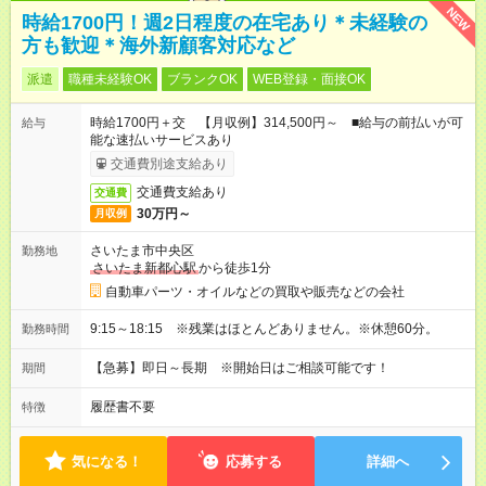
NEW
時給1700円！週2日程度の在宅あり＊未経験の
方も歓迎＊海外新顧客対応など
派遣
職種未経験OK
ブランクOK
WEB登録・面接OK
時給1700円＋交 【月収例】314,500円～ ■給与の前払いが可
給与
能な速払いサービスあり
交通費別途支給あり
交通費支給あり
交通費
30万円～
月収例
さいたま市中央区
勤務地
さいたま新都心駅
から徒歩1分
自動車パーツ・オイルなどの買取や販売などの会社
9:15～18:15 ※残業はほとんどありません。※休憩60分。
勤務時間
【急募】即日～長期 ※開始日はご相談可能です！
期間
履歴書不要
特徴
気になる！
応募する
詳細へ