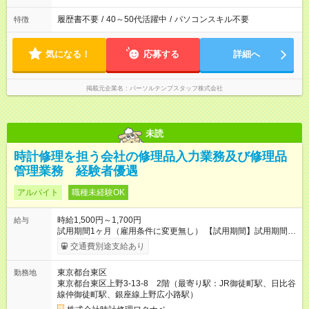
履歴書不要
/
40～50代活躍中
/
パソコンスキル不要
特徴
気になる！
応募する
詳細へ
掲載元企業名
パーソルテンプスタッフ株式会社
未読
時計修理を担う会社の修理品入力業務及び修理品
管理業務 経験者優遇
アルバイト
職種未経験OK
時給1,500円～1,700円
給与
試用期間1ヶ月（雇用条件に変更無し） 【試用期間】試用期間あ
り 試用期間の長さ：1ヶ月 雇用形態、給与は本採用時と同じで
交通費別途支給あり
す。
東京都台東区
勤務地
東京都台東区上野3-13-8 2階（最寄り駅：JR御徒町駅、日比谷
線仲御徒町駅、銀座線上野広小路駅）