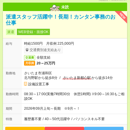
未読
NEW
派遣スタッフ活躍中！長期！カンタン事務のお
仕事
派遣
WEB登録・面接OK
時給1500円 月収例 225,000円
給与
交通費別途支給あり
全額支給
交通費
20～25万円
月収例
さいたま市浦和区
勤務地
北与野駅から徒歩8分
/
さいたま新都心駅
から徒歩14分
設備設置工事
08:30～17:00(実働7時間30分 休憩1時間) ※9:00～16:30もご相
勤務時間
談OK
2026年09月上旬～長期 ※9月～！
期間
履歴書不要
/
40～50代活躍中
/
パソコンスキル不要
特徴