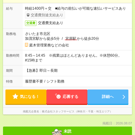
時給1400円＋交 ■給与の前払いが可能な速払いサービスあり
給与
交通費別途支給あり
交通費支給あり
交通費
さいたま市北区
勤務地
加茂宮駅から徒歩5分
/
宮原駅
から徒歩20分
庭木管理業務などの会社
8:45～14:45 ※残業はほとんどありません。※休憩60分。
勤務時間
#15時まで
【急募】即日～長期
期間
履歴書不要
/
シフト勤務
特徴
気になる！
応募する
詳細へ
掲載元企業名
株式会社スタッフサービス（神奈川・千葉・埼玉エリア）
掲載日：2026.08.07
未読