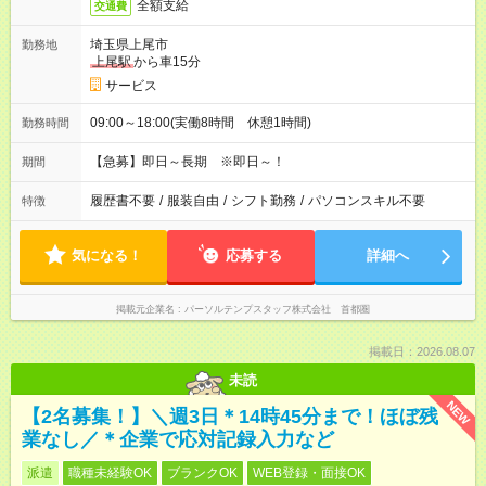
全額支給
交通費
埼玉県上尾市
勤務地
上尾駅
から車15分
サービス
09:00～18:00(実働8時間 休憩1時間)
勤務時間
【急募】即日～長期 ※即日～！
期間
履歴書不要
/
服装自由
/
シフト勤務
/
パソコンスキル不要
特徴
気になる！
応募する
詳細へ
掲載元企業名
パーソルテンプスタッフ株式会社 首都圏
掲載日：2026.08.07
未読
NEW
【2名募集！】＼週3日＊14時45分まで！ほぼ残
業なし／＊企業で応対記録入力など
派遣
職種未経験OK
ブランクOK
WEB登録・面接OK