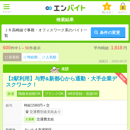
0
メニュー
気になる！
ログイン
検索結果
ＪＲ高崎線で事務・オフィスワーク系のバイト一
条件の変更
覧
600
1,618
件中
1
～
50
件表示
平均時給:
円
新着順
時給順
人気順
掲載日：2026.08.07
未読
NEW
【2駅利用】与野&新都心から通勤・大手企業デ
スクワーク！
派遣
職種未経験OK
ブランクOK
WEB登録・面接OK
時給1580円＋交
給与
交通費別途支給あり
交通費支給
交通費
さいたま市浦和区
勤務地