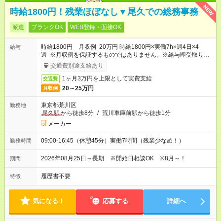
NEW
時給1800円！残業ほぼなし▼尾久での総務事務
派遣
ブランクOK
WEB登録・面接OK
時給1800円 月収例 20万円 時給1800円×実働7h×週4日×4
給与
週 ※月収例を保証するものではありません。※給与即受取りサ
ービス利用可（利用条件有）
交通費別途支給あり
1ヶ月3万円を上限として実費支給
交通費
20～25万円
月収例
東京都荒川区
勤務地
尾久駅
から徒歩8分
/
荒川車庫前駅から徒歩1分
メーカー
09:00-16:45（休憩45分）実働7時間（残業少なめ！）
勤務時間
2026年08月25日～長期 ※開始日相談OK ※8月～！
期間
履歴書不要
特徴
気になる！
応募する
詳細へ