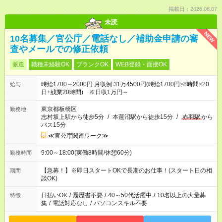
掲載日：2026.08.07
未読
NEW
10名募集／官公庁／電話なし／補助金申請の審
査やメールでの修正依頼
派遣
職種未経験OK
ブランクOK
WEB登録・面接OK
時給1700～2000円 月収例:31万4500円(時給1700円×8時間×20
給与
日+残業20時間) ※日収1万円～
東京都板橋区
勤務地
志村坂上駅から徒歩5分
/
本蓮沼駅から徒歩15分
/
赤羽駅
から
バス15分
≪官公庁関連ワーク≫
9:00～18:00(実働8時間/休憩60分)
勤務時間
【急募！】※即日スタートOKで長期のお仕事！(スタート日の相
期間
談OK)
日払いOK
/
履歴書不要
/
40～50代活躍中
/
10名以上の大量募
特徴
集
/
電話対応なし
/
パソコンスキル不要