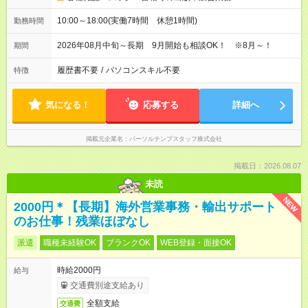
10:00～18:00(実働7時間 休憩1時間)
勤務時間
2026年08月中旬～長期 9月開始も相談OK！ ※8月～！
期間
履歴書不要
/
パソコンスキル不要
特徴
気になる！
応募する
詳細へ
掲載元企業名
パーソルテンプスタッフ株式会社
掲載日：2026.08.07
未読
NEW
2000円＊【長期】海外営業事務・輸出サポート
のお仕事！残業ほぼなし
派遣
職種未経験OK
ブランクOK
WEB登録・面接OK
時給2000円
給与
交通費別途支給あり
全額支給
交通費