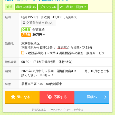
派遣
職種未経験OK
ブランクOK
WEB登録・面接OK
時給1950円 月収例 312,000円+残業代
給与
交通費別途支給あり
全額支給
交通費
30万円～
月収例
東京都板橋区
勤務地
本蓮沼駅から徒歩12分
/
赤羽駅
から民間バス12分
＜建設業界向け＞大手★測量機器等の製造・販売サービス
08:30～17:15(実働8時間 休憩45分)
勤務時間
2026年08月中旬～長期 開始日相談OK！ 9月、10月などご相
期間
談ください ※8月～！
履歴書不要
/
40～50代活躍中
特徴
気になる！
応募する
詳細へ
掲載元企業名
パーソルテンプスタッフ株式会社