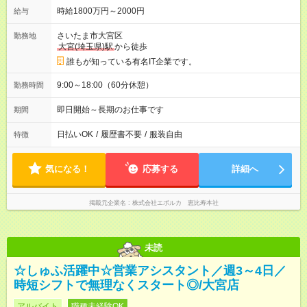
時給1800万円～2000円
給与
さいたま市大宮区
勤務地
大宮(埼玉県)駅
から徒歩
誰もが知っている有名IT企業です。
9:00～18:00（60分休憩）
勤務時間
即日開始～長期のお仕事です
期間
日払いOK
/
履歴書不要
/
服装自由
特徴
気になる！
応募する
詳細へ
掲載元企業名
株式会社エボルカ 恵比寿本社
未読
☆しゅふ活躍中☆営業アシスタント／週3～4日／
時短シフトで無理なくスタート◎/大宮店
アルバイト
職種未経験OK