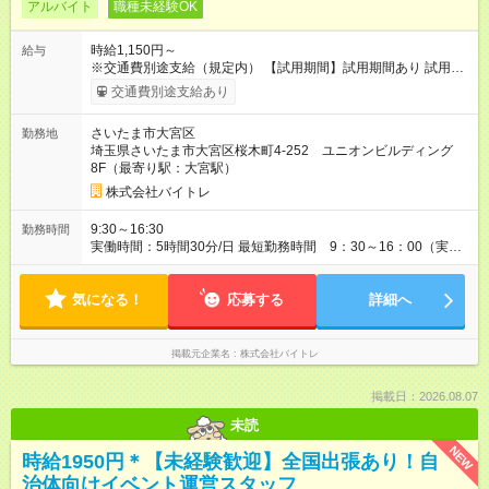
アルバイト
職種未経験OK
時給1,150円～
給与
※交通費別途支給（規定内） 【試用期間】試用期間あり 試用期
間の長さ：2ヶ月 雇用形態、給与は本採用時と同じです。
交通費別途支給あり
さいたま市大宮区
勤務地
埼玉県さいたま市大宮区桜木町4-252 ユニオンビルディング
8F（最寄り駅：大宮駅）
株式会社バイトレ
9:30～16:30
勤務時間
実働時間：5時間30分/日 最短勤務時間 9：30～16：00（実働
5.5時間） 9：30～16：30（実働6時間）、9：30～17：00（実
働6.5時間）など勤務時間選択可 ※週4日～相談可
気になる！
応募する
詳細へ
掲載元企業名
株式会社バイトレ
掲載日：2026.08.07
未読
NEW
時給1950円＊【未経験歓迎】全国出張あり！自
治体向けイベント運営スタッフ