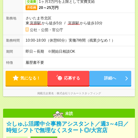
1ヶ月3万円を上限として実費支給
交通費
20～25万円
月収例
さいたま市北区
勤務地
東
宮原駅
から徒歩5分
/
宮原駅
から徒歩10分
公社・公団・官公庁
10:00-18:00（休憩60分）実働7時間（残業少なめ！）
勤務時間
即日～長期 ※開始日相談OK
期間
履歴書不要
特徴
気になる！
応募する
詳細へ
掲載元企業名
株式会社リクルートスタッフィング
未読
☆しゅふ活躍中☆事務アシスタント／週3～4日／
時短シフトで無理なくスタート◎/大宮店