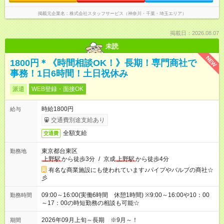
掲載元企業名
株式会社スタッフサービス（神奈川・千葉・埼玉エリア）
掲載日：2026.08.07
未読
NEW
1800円＊《時間相談OK！》長期！専門商社で
事務！1日6時間！土日祝休み
派遣
WEB登録・面接OK
時給1800円
給与
交通費別途支給あり
全額支給
交通費
東京都台東区
勤務地
上野駅
から徒歩3分
/
京成
上野駅
から徒歩4分
有名な商業施設にも使われています♪パイプやバルブの商社☆
彡
09:00～16:00(実働6時間 休憩1時間) ※9:00～16:00や10：00
勤務時間
～17：00の時短勤務の相談も可能☆
2026年09月上旬～長期 ※9月～！
期間