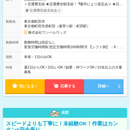
＋交通費支給 ★交通費全額支給！ ┗案件により規定あり ★日払
いOK！（規定あり） ┗働いたその日に現金GET♪ お仕事後はコ
交通費別途支給あり
ンビニATMから 日払い分を引き落とせます！ 【試用期間】試
用期間なし
東京都町田市
勤務地
東京都町田市原町田（最寄り駅：町田駅）
株式会社ワンベルウッズ
勤務時間は指定なし
勤務時間
変形労働時間制 想定労働時間160時間/月 【シフト例】 ・8：00
～21：00
単発・1日のみOK
期間
週1日からOK / 日払いOK / 副業・WワークOK / 10名以上の大量
特徴
募集
気になる！
応募する
詳細へ
未読
スピードよりも丁寧に！未経験OK！作業はカン
タン×完全座り