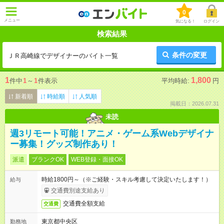
0
メニュー
気になる！
ログイン
検索結果
条件の変更
ＪＲ高崎線でデザイナーのバイト一覧
1
1,800
件中
1
～
1
件表示
平均時給:
円
新着順
時給順
人気順
掲載日：2026.07.31
未読
週3リモート可能！アニメ・ゲーム系Webデザイナ
ー募集！グッズ制作あり！
派遣
ブランクOK
WEB登録・面接OK
時給1800円～（※ご経験・スキル考慮して決定いたします！）
給与
交通費別途支給あり
交通費全額支給
交通費
東京都中央区
勤務地