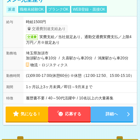
派遣
職種未経験OK
ブランクOK
WEB登録・面接OK
時給1500円
給与
交通費別途支給あり
実費支給／当社規定あり。通勤交通費実費支払／上限4
交通費
万円／月※規定あり
埼玉県加須市
勤務地
加須駅から車10分
/
久喜駅から車20分
/
鴻巣駅から車20分
物流・ロジスティクス
(1)09:00-17:00(休憩60分) ※休憩（12:00-12:50、15:00-15:10）
勤務時間
1ヶ月以上3ヶ月未満／即日～9月末まで
期間
履歴書不要
/
40～50代活躍中
/
10名以上の大量募集
特徴
気になる！
応募する
詳細へ