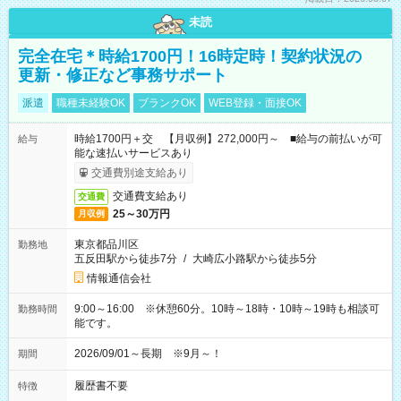
未読
完全在宅＊時給1700円！16時定時！契約状況の
更新・修正など事務サポート
派遣
職種未経験OK
ブランクOK
WEB登録・面接OK
時給1700円＋交 【月収例】272,000円～ ■給与の前払いが可
給与
能な速払いサービスあり
交通費別途支給あり
交通費支給あり
交通費
25～30万円
月収例
東京都品川区
勤務地
五反田駅から徒歩7分
/
大崎広小路駅から徒歩5分
情報通信会社
9:00～16:00 ※休憩60分。10時～18時・10時～19時も相談可
勤務時間
能です。
2026/09/01～長期 ※9月～！
期間
履歴書不要
特徴