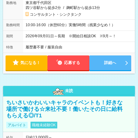
東京都千代田区
勤務地
四ツ谷駅から徒歩2分
/
麹町駅から徒歩13分
コンサルタント・シンクタンク
10:00-16:00（休憩60分）実働5時間（残業少なめ！）
勤務時間
2026年09月01日～長期 ※開始日相談OK ※9月～！
期間
履歴書不要
/
服装自由
特徴
気になる！
応募する
詳細へ
未読
ちいさいかわいいキャラのイベントも！好きな
場所で働ける☆来社不要！働いたその日に給料
もらえる◎/T1
アルバイト
職種未経験OK
日給13,000円～
給与