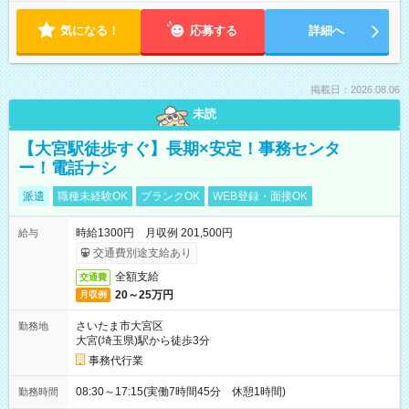
気になる！
応募する
詳細へ
掲載日：2026.08.06
未読
【大宮駅徒歩すぐ】長期×安定！事務センタ
ー！電話ナシ
派遣
職種未経験OK
ブランクOK
WEB登録・面接OK
時給1300円 月収例 201,500円
給与
交通費別途支給あり
全額支給
交通費
20～25万円
月収例
さいたま市大宮区
勤務地
大宮(埼玉県)駅から徒歩3分
事務代行業
08:30～17:15(実働7時間45分 休憩1時間)
勤務時間