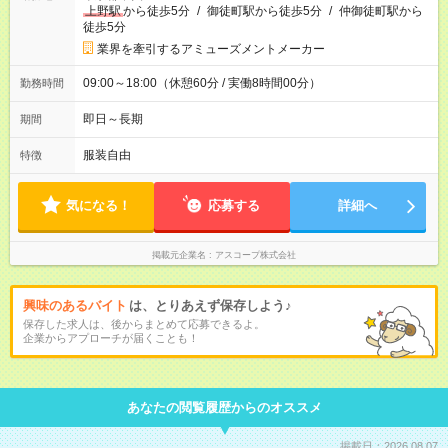
上野駅
から徒歩5分
/
御徒町駅から徒歩5分
/
仲御徒町駅から
徒歩5分
業界を牽引するアミューズメントメーカー
09:00～18:00（休憩60分 / 実働8時間00分）
勤務時間
即日～長期
期間
服装自由
特徴
気になる！
応募する
詳細へ
掲載元企業名
アスコープ株式会社
興味のあるバイト
は、とりあえず保存しよう♪
保存した求人は、後からまとめて応募できるよ。
企業からアプローチが届くことも！
あなたの閲覧履歴からのオススメ
掲載日：2026.08.07