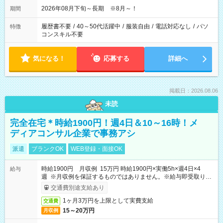
2026年08月下旬～長期 ※8月～！
期間
履歴書不要
/
40～50代活躍中
/
服装自由
/
電話対応なし
/
パソ
特徴
コンスキル不要
気になる！
応募する
詳細へ
掲載日：2026.08.06
未読
完全在宅＊時給1900円！週4日＆10～16時！メ
ディアコンサル企業で事務アシ
派遣
ブランクOK
WEB登録・面接OK
時給1900円 月収例 15万円 時給1900円×実働5h×週4日×4
給与
週 ※月収例を保証するものではありません。※給与即受取りサ
ービス利用可（利用条件有）
交通費別途支給あり
1ヶ月3万円を上限として実費支給
交通費
15～20万円
月収例