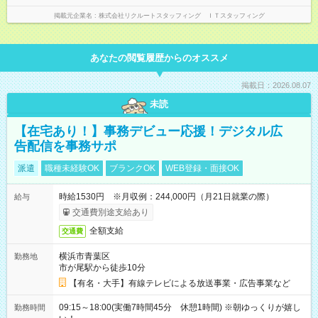
掲載元企業名
株式会社リクルートスタッフィング ＩＴスタッフィング
あなたの閲覧履歴からのオススメ
掲載日：2026.08.07
未読
【在宅あり！】事務デビュー応援！デジタル広
告配信を事務サポ
派遣
職種未経験OK
ブランクOK
WEB登録・面接OK
時給1530円 ※月収例：244,000円（月21日就業の際）
給与
交通費別途支給あり
全額支給
交通費
横浜市青葉区
勤務地
市が尾駅から徒歩10分
【有名・大手】有線テレビによる放送事業・広告事業など
09:15～18:00(実働7時間45分 休憩1時間) ※朝ゆっくりが嬉し
勤務時間