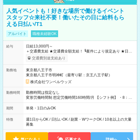
人気イベントも！好きな場所で働けるイベント
スタッフ☆来社不要！働いたその日に給料もら
える日払い/T1
アルバイト
職種未経験OK
日給13,000円～
給与
＋交通費支給 ★交通費全額支給！ ┗案件により規定あり ★日払
いOK！（規定あり） ┗働いたその日に現金GET♪ お仕事後はコ
交通費別途支給あり
ンビニATMから 日払い分を引き落とせます！ 【試用期間】試
用期間なし
東京都八王子市
勤務地
東京都八王子市明神町（最寄り駅：京王八王子駅）
株式会社ワンベルウッズ
勤務時間は指定なし
勤務時間
変形労働時間制 想定労働時間160時間/月 【シフト例】 ・8：00
～21：00
単発・1日のみOK
期間
週1日からOK / 日払いOK / 副業・WワークOK / 10名以上の大量
特徴
募集
気になる！
応募する
詳細へ