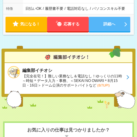
日払いOK
/
履歴書不要
/
電話対応なし
/
パソコンスキル不要
特徴
気になる！
応募する
詳細へ
編集部イチオシ
【完全在宅！】難しい業務なし＆電話なし！ゆっくりの11時
～時短＊データ入力・事務、＜SEKAI NO OWARI＊8月15
日・16日＞ドーム公演のサポートバイトなど
(8/7UP!)
お気に入りの仕事は見つかりましたか？