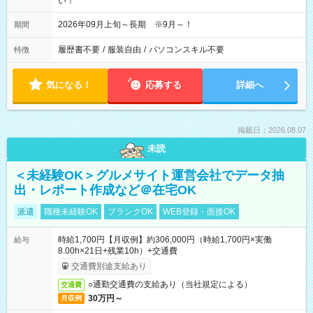
い！
2026年09月上旬～長期 ※9月～！
期間
履歴書不要
/
服装自由
/
パソコンスキル不要
特徴
気になる！
応募する
詳細へ
掲載日：2026.08.07
未読
＜未経験OK＞グルメサイト運営会社でデータ抽
出・レポート作成など＠在宅OK
派遣
職種未経験OK
ブランクOK
WEB登録・面接OK
時給1,700円【月収例】約306,000円（時給1,700円×実働
給与
8.00h×21日+残業10h）+交通費
交通費別途支給あり
○通勤交通費の支給あり（当社規定による）
交通費
30万円～
月収例