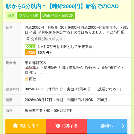
駅から5分以内＊【時給2000円】新宿でのCAD
派遣
ブランクOK
WEB登録・面接OK
時給2000円 月収例 30万6400円 時給2000円×実働7h40m×週5
給与
日×4週 ※月収例を保証するものではありません。※給与即受取
りサービス利用可（利用条件有）
交通費別途支給あり
1ヶ月3万円を上限として実費支給
交通費
30万円～
月収例
東京都新宿区
勤務地
新宿駅
から徒歩5分
/
都庁前駅から徒歩3分
/
新宿(東京メト
ロ)駅
/
…
商社
08:50-17:30（休憩60分）実働7時間40分 （残業少なめ！）
勤務時間
2026年08月17日～長期 ※開始日相談OK ※08月～
期間
履歴書不要
/
40～50代活躍中
特徴
気になる！
応募する
詳細へ