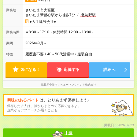
さいたま市大宮区
勤務地
さいたま新都心駅から徒歩7分
/
北与野駅
●大手建設会社●
★8:30～17:10（休憩時間 12:00～13:00）
勤務時間
2026年9月～
期間
履歴書不要
/
40～50代活躍中
/
服装自由
特徴
気になる！
応募する
詳細へ
掲載元企業名
ヒューマンリソシア株式会社
興味のあるバイト
は、とりあえず保存しよう♪
保存した求人は、後からまとめて応募できるよ。
企業からアプローチが届くことも！
掲載日：2026.07.23
未読