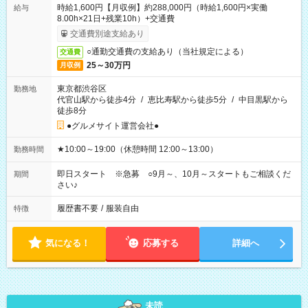
時給1,600円【月収例】約288,000円（時給1,600円×実働
給与
8.00h×21日+残業10h）+交通費
交通費別途支給あり
○通勤交通費の支給あり（当社規定による）
交通費
25～30万円
月収例
東京都渋谷区
勤務地
代官山駅から徒歩4分
/
恵比寿駅から徒歩5分
/
中目黒駅から
徒歩8分
●グルメサイト運営会社●
★10:00～19:00（休憩時間 12:00～13:00）
勤務時間
即日スタート ※急募 ○9月～、10月～スタートもご相談くだ
期間
さい♪
履歴書不要
/
服装自由
特徴
気になる！
応募する
詳細へ
未読