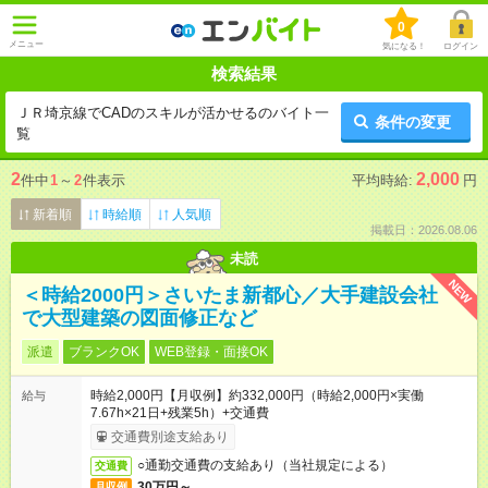
0
メニュー
気になる！
ログイン
検索結果
ＪＲ埼京線でCADのスキルが活かせるのバイト一
条件の変更
覧
2
2,000
件中
1
～
2
件表示
平均時給:
円
新着順
時給順
人気順
掲載日：2026.08.06
未読
NEW
＜時給2000円＞さいたま新都心／大手建設会社
で大型建築の図面修正など
派遣
ブランクOK
WEB登録・面接OK
時給2,000円【月収例】約332,000円（時給2,000円×実働
給与
7.67h×21日+残業5h）+交通費
交通費別途支給あり
○通勤交通費の支給あり（当社規定による）
交通費
30万円～
月収例