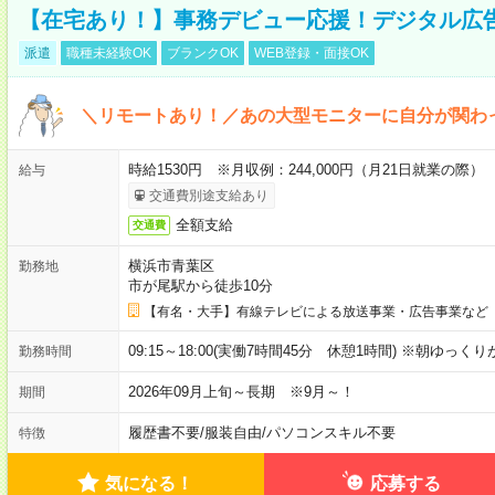
【在宅あり！】事務デビュー応援！デジタル広
派遣
職種未経験OK
ブランクOK
WEB登録・面接OK
＼リモートあり！／あの大型モニターに自分が関わ
時給1530円 ※月収例：244,000円（月21日就業の際）
給与
交通費別途支給あり
全額支給
交通費
横浜市青葉区
勤務地
市が尾駅から徒歩10分
【有名・大手】有線テレビによる放送事業・広告事業など
09:15～18:00(実働7時間45分 休憩1時間) ※朝ゆっく
勤務時間
2026年09月上旬～長期 ※9月～！
期間
履歴書不要
/
服装自由
/
パソコンスキル不要
特徴
気になる！
応募する