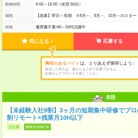
9:00～18:00（休憩:60分）
勤務時間
【急募】即日～長期 ※8月～、9月～、10月～のスタ
期間
履歴書不要
/
40～50代活躍中
特徴
気になる！
応募する
興味のあるバイト
は、とりあえず保存しよう♪
保存した求人は、後からまとめて応募できるよ。
企業からアプローチが届くことも！
未読
【未経験入社9割】3ヶ月の短期集中研修でプロ
割リモート×残業月10H以下
正社員
職種未経験OK