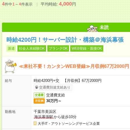
4,000
4
平均時給:
円
件中
1
～
4
件表示
未読
時給4200円！サーバー設計・構築＠海浜幕張
派遣
社会人未経験OK
ブランクOK
WEB登録・面接OK
≪来社不要！カンタンWEB登録≫月収例67万2000円
時給4200円+交 【月収例】67万2000円
給与
交通費別途支給あり
交通費支給
交通費
30万円～
月収例
千葉市美浜区
勤務地
海浜幕張駅
から徒歩10分
大手IT・アウトソーシングサービス企業