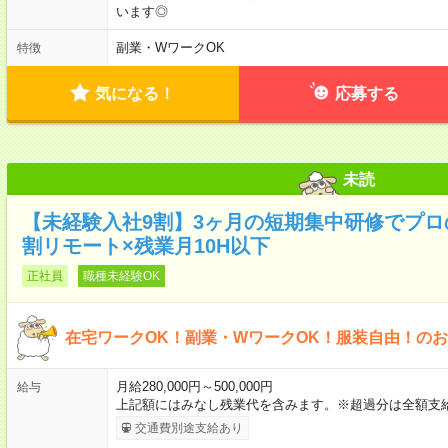
います◎
副業・WワークOK
特徴
気になる！
応募する
未読
【未経験入社9割】3ヶ月の短期集中研修でプロ
割リモート×残業月10H以下
正社員
職種未経験OK
在宅ワークOK！副業・WワークOK！服装自由！の
月給280,000円～500,000円
給与
上記額にはみなし残業代を含みます。※超過分は全額支
交通費別途支給あり