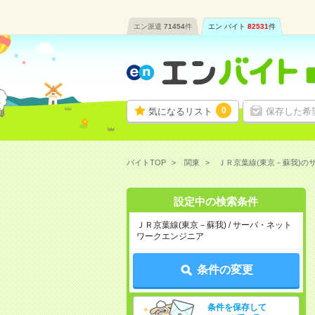
エン派遣
71454
件
エン バイト
82531
件
0
気になるリスト
保存した希
バイトTOP
関東
ＪＲ京葉線(東京－蘇我)の
設定中の検索条件
ＪＲ京葉線(東京－蘇我) / サーバ・ネット
ワークエンジニア
条件の変更
条件を保存して