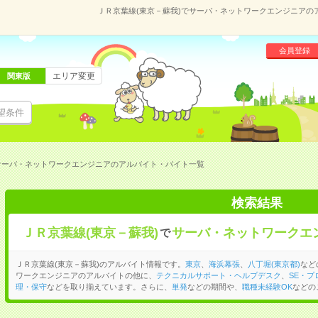
ＪＲ京葉線(東京－蘇我)でサーバ・ネットワークエンジニアの
会員登録
エリア変更
関東版
望条件
サーバ・ネットワークエンジニアのアルバイト・バイト一覧
検索結果
ＪＲ京葉線(東京－蘇我)
サーバ・ネットワークエ
で
ＪＲ京葉線(東京－蘇我)のアルバイト情報です。
東京
、
海浜幕張
、
八丁堀(東京都)
など
ワークエンジニアのアルバイトの他に、
テクニカルサポート・ヘルプデスク
、
SE・
理・保守
などを取り揃えています。さらに、
単発
などの期間や、
職種未経験OK
などの