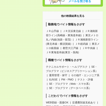
メールを受け取る
他の検索結果を見る
勤務地でバイト情報をさがす
ＪＲ山手線
ＪＲ京浜東北線
ＪＲ湘南新
宿ライン(高崎線－東海道本線)
東京メトロ
丸ノ内線(池袋－荻窪)
ＪＲ湘南新宿ライン
(東北本線－横須賀線)
ＪＲ総武線
東京メ
トロ銀座線
都営大江戸線
ＪＲ中央線
ＪＲ東海道本線(東京－熱海)
職種でバイト情報をさがす
テクニカルサポート・ヘルプデスク
SE・
プログラマ（ビジネスアプリケーション系）
運用管理・保守
その他IT・エンジニア系
社内SE
PM・PMO
テスト・評価
SE・プログラマ（Web・スマホ系）
SE・プログラマ（データベース系）
こだわりでバイト情報をさがす
WEB登録・面接OK
交通費別途支給あり