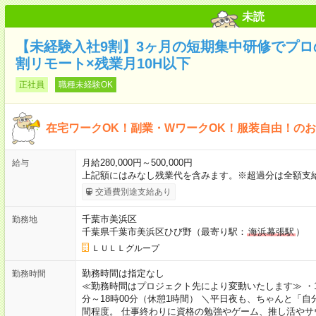
未読
【未経験入社9割】3ヶ月の短期集中研修でプロ
割リモート×残業月10H以下
正社員
職種未経験OK
在宅ワークOK！副業・WワークOK！服装自由！の
月給280,000円～500,000円
給与
上記額にはみなし残業代を含みます。※超過分は全額支
交通費別途支給あり
千葉市美浜区
勤務地
千葉県千葉市美浜区ひび野（最寄り駅：
海浜幕張駅
）
ＬＵＬＬグループ
勤務時間は指定なし
勤務時間
≪勤務時間はプロジェクト先により変動いたします≫ ・10時
分～18時00分（休憩1時間） ＼平日夜も、ちゃんと「自
間程度。 仕事終わりに資格の勉強やゲーム、推し活やサ