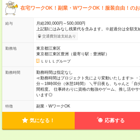
在宅ワークOK！副業・WワークOK！服装自由！の
月給280,000円～500,000円
給与
上記額にはみなし残業代を含みます。※超過分は全額支
交通費別途支給あり
東京都江東区
勤務地
東京都江東区豊洲（最寄り駅：豊洲駅）
ＬＵＬＬグループ
勤務時間は指定なし
勤務時間
≪勤務時間はプロジェクト先により変動いたします≫ ・10時
分～18時00分（休憩1時間） ＼平日夜も、ちゃんと「自
間程度。 仕事終わりに資格の勉強やゲーム、推し活やサ
います◎
副業・WワークOK
特徴
気になる！
応募する