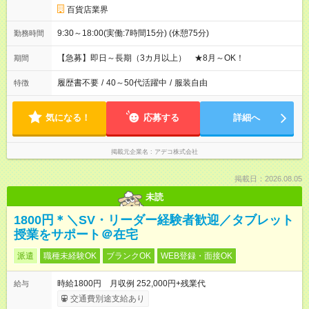
百貨店業界
9:30～18:00(実働:7時間15分) (休憩75分)
勤務時間
【急募】即日～長期（3カ月以上） ★8月～OK！
期間
履歴書不要
/
40～50代活躍中
/
服装自由
特徴
気になる！
応募する
詳細へ
掲載元企業名
アデコ株式会社
掲載日：2026.08.05
未読
1800円＊＼SV・リーダー経験者歓迎／タブレット
授業をサポート＠在宅
派遣
職種未経験OK
ブランクOK
WEB登録・面接OK
時給1800円 月収例 252,000円+残業代
給与
交通費別途支給あり