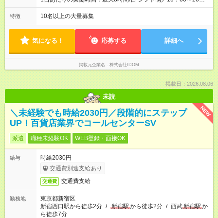
態、給与は本採用時と同じです。 ＝『ストアプロ』という道も
00 ★月の平均残業時間は14.5時間！ 「閉店当番制の導入」「小
選べる＝ 『ストアプロ制度』では、業務委託契約を結び、店舗
型店での定休日の設定」「夜9時以降の社内チャット使用禁止」
10名以上の大量募集
特徴
運営を行なう新しい働き方。独立するわけではないので、正社
など、体制の見直しをしながら残業時間の削減に成功していま
員としての雇用は引き続き守られますし、毎月固定給も支給。
す！今後も前向きに働けるよう、環境を整えていくのでご安心
リスクを抑えながら、より大きな裁量をもって店舗運営を手掛
ください。
気になる！
応募する
詳細へ
けられます。
掲載元企業名
株式会社IDOM
掲載日：2026.08.06
未読
NEW
＼未経験でも時給2030円／段階的にステップ
UP！百貨店業界でコールセンターSV
派遣
職種未経験OK
WEB登録・面接OK
時給2030円
給与
交通費別途支給あり
交通費支給
交通費
東京都新宿区
勤務地
新宿西口駅から徒歩2分
/
新宿駅
から徒歩2分
/
西武
新宿駅
か
ら徒歩7分