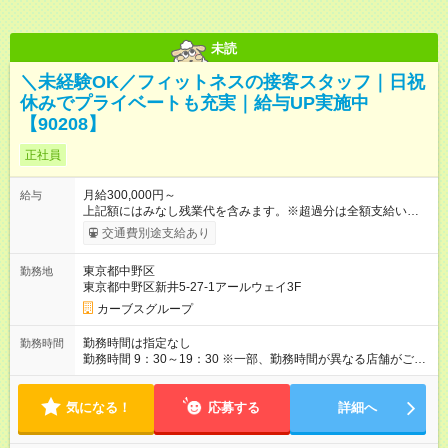
未読
＼未経験OK／フィットネスの接客スタッフ｜日祝
休みでプライベートも充実｜給与UP実施中
【90208】
正社員
月給300,000円～
給与
上記額にはみなし残業代を含みます。※超過分は全額支給いたし
ます。 みなし残業代 42,190円／月 みなし残業時間 25時間／月
交通費別途支給あり
【試用期間】試用期間あり 試用期間の長さ：6ヶ月 ※ 雇用形態
と給与に、本採用時と異なる部分があります。 雇用形態：本採
東京都中野区
勤務地
用時と同じです。 給与：月給 260,000円以上
東京都中野区新井5-27-1アールウェイ3F
カーブスグループ
勤務時間は指定なし
勤務時間
勤務時間 9：30～19：30 ※一部、勤務時間が異なる店舗がござ
います。 ＜営業時間＞ 平日／10：00～13：00、15：00～19：
00 土曜／10：00～13：00 （全店舗閉店時間は19時です。早朝
気になる！
深夜シフトはありません）
応募する
詳細へ