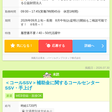
る公益財団法人
09:00～17:45(実働7時間45分 休憩1時間)
勤務時間
2026年09月上旬～長期 8月中旬(お盆明け)開始もご相談可能で
期間
す！ ※9月～！
履歴書不要
/
40～50代活躍中
特徴
気になる！
応募する
詳細へ
掲載元企業名
パーソルテンプスタッフ株式会社
掲載日：2026.07.30
未読
＜コールSSV＞補助金に関するコールセンター
SSV・手上げ
派遣
WEB登録・面接OK
時給1720円
給与
交通費別途支給あり