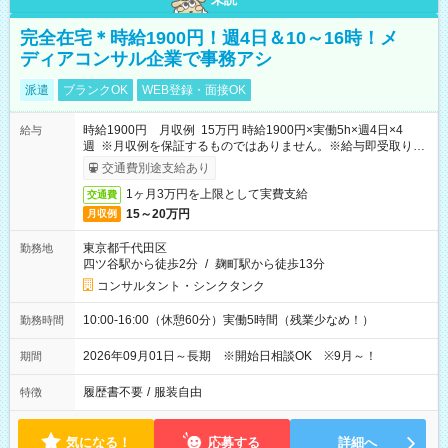
完全在宅＊時給1900円！週4日＆10～16時！メ
ディアコンサル企業で事務アシ
派遣
ブランクOK
WEB登録・面接OK
時給1900円 月収例 15万円 時給1900円×実働5h×週4日×4
給与
週 ※月収例を保証するものではありません。※給与即受取りサ
ービス利用可（利用条件有）
交通費別途支給あり
1ヶ月3万円を上限として実費支給
交通費
15～20万円
月収例
東京都千代田区
勤務地
四ツ谷駅から徒歩2分
/
麹町駅から徒歩13分
コンサルタント・シンクタンク
10:00-16:00（休憩60分）実働5時間（残業少なめ！）
勤務時間
2026年09月01日～長期 ※開始日相談OK ※9月～！
期間
履歴書不要
/
服装自由
特徴
気になる！
応募する
詳細へ