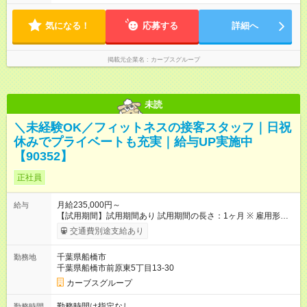
います。 ＜営業時間＞ 平日／10：00～13：00、15：00～19：
00 土曜／10：00～13：00 （全店舗閉店時間は19時です。早朝
気になる！
深夜シフトはありません）
応募する
詳細へ
掲載元企業名
カーブスグループ
未読
＼未経験OK／フィットネスの接客スタッフ｜日祝
休みでプライベートも充実｜給与UP実施中
【90352】
正社員
月給235,000円～
給与
【試用期間】試用期間あり 試用期間の長さ：1ヶ月 ※ 雇用形態
と給与に、本採用時と異なる部分があります。 雇用形態：本採
交通費別途支給あり
用時と同じです。 給与：時給 1,200円以上
千葉県船橋市
勤務地
千葉県船橋市前原東5丁目13-30
カーブスグループ
勤務時間は指定なし
勤務時間