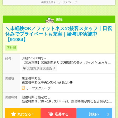
掲載元企業名
カーブスグループ
未読
＼未経験OK／フィットネスの接客スタッフ｜日祝
休みでプライベートも充実｜給与UP実施中
【91084】
正社員
月給275,000円～
給与
【試用期間】試用期間あり 試用期間の長さ：3ヶ月 ※ 雇用形態
と給与に、本採用時と異なる部分があります。 雇用形態：本採
交通費別途支給あり
用時と同じです。 給与：月給 245,000円以上
東京都中野区
勤務地
東京都中野区中央1-35-1毛利ビル4F
カーブスグループ
勤務時間は指定なし
勤務時間
勤務時間 9：30～19：30 ※一部、勤務時間が異なる店舗がござ
います。 ＜営業時間＞ 平日／10：00～13：00、15：00～19：
00 土曜／10：00～13：00 （全店舗閉店時間は19時です。早朝
気になる！
深夜シフトはありません）
応募する
詳細へ