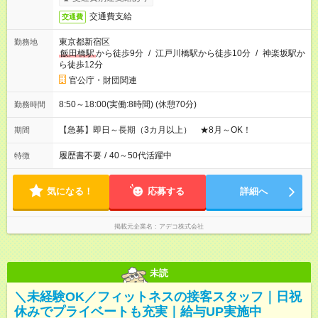
交通費支給
交通費
東京都新宿区
勤務地
飯田橋駅
から徒歩9分
/
江戸川橋駅から徒歩10分
/
神楽坂駅か
ら徒歩12分
官公庁・財団関連
8:50～18:00(実働:8時間) (休憩70分)
勤務時間
【急募】即日～長期（3カ月以上） ★8月～OK！
期間
履歴書不要
/
40～50代活躍中
特徴
気になる！
応募する
詳細へ
掲載元企業名
アデコ株式会社
未読
＼未経験OK／フィットネスの接客スタッフ｜日祝
休みでプライベートも充実｜給与UP実施中