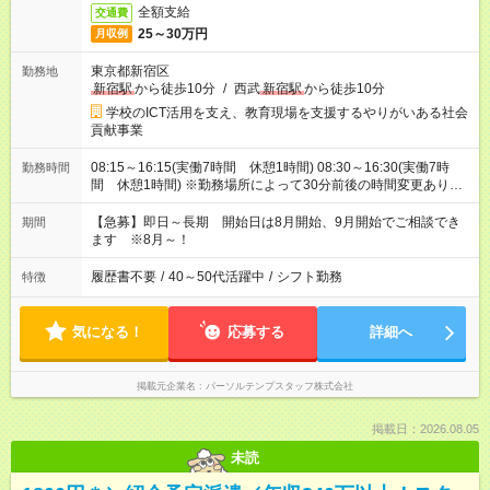
全額支給
交通費
25～30万円
月収例
東京都新宿区
勤務地
新宿駅
から徒歩10分
/
西武
新宿駅
から徒歩10分
学校のICT活用を支え、教育現場を支援するやりがいある社会
貢献事業
08:15～16:15(実働7時間 休憩1時間) 08:30～16:30(実働7時
勤務時間
間 休憩1時間) ※勤務場所によって30分前後の時間変更あり／
定例会は9:15～17:15勤務
【急募】即日～長期 開始日は8月開始、9月開始でご相談でき
期間
ます ※8月～！
履歴書不要
/
40～50代活躍中
/
シフト勤務
特徴
気になる！
応募する
詳細へ
掲載元企業名
パーソルテンプスタッフ株式会社
掲載日：2026.08.05
未読