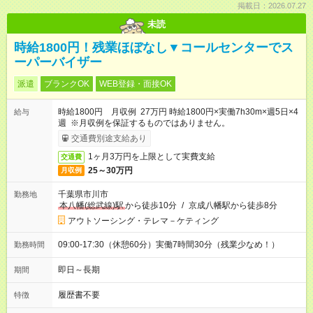
掲載日：2026.07.27
未読
時給1800円！残業ほぼなし▼コールセンターでス
ーパーバイザー
派遣
ブランクOK
WEB登録・面接OK
時給1800円 月収例 27万円 時給1800円×実働7h30m×週5日×4
給与
週 ※月収例を保証するものではありません。
交通費別途支給あり
1ヶ月3万円を上限として実費支給
交通費
25～30万円
月収例
千葉県市川市
勤務地
本八幡(総武線)駅
から徒歩10分
/
京成八幡駅から徒歩8分
アウトソーシング・テレマ－ケティング
09:00-17:30（休憩60分）実働7時間30分（残業少なめ！）
勤務時間
即日～長期
期間
履歴書不要
特徴