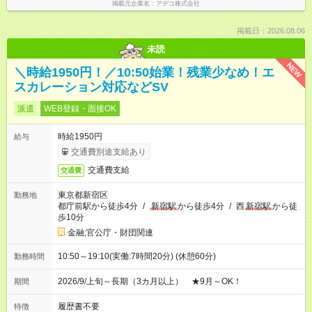
掲載元企業名
アデコ株式会社
掲載日：2026.08.06
未読
NEW
＼時給1950円！／10:50始業！残業少なめ！エ
スカレーション対応などSV
派遣
WEB登録・面接OK
時給1950円
給与
交通費別途支給あり
交通費支給
交通費
東京都新宿区
勤務地
都庁前駅から徒歩4分
/
新宿駅
から徒歩4分
/
西
新宿駅
から徒
歩10分
金融;官公庁・財団関連
10:50～19:10(実働:7時間20分) (休憩60分)
勤務時間
2026/9/上旬～長期（3カ月以上） ★9月～OK！
期間
履歴書不要
特徴