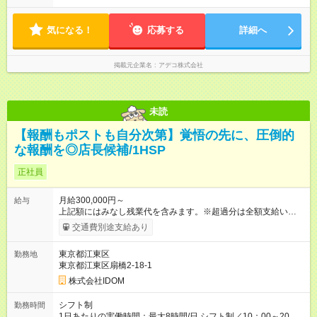
気になる！
応募する
詳細へ
掲載元企業名
アデコ株式会社
未読
【報酬もポストも自分次第】覚悟の先に、圧倒的
な報酬を◎店長候補/1HSP
正社員
月給300,000円～
給与
上記額にはみなし残業代を含みます。※超過分は全額支給いたし
ます。 みなし残業代 38,266円 以上／月 みなし残業時間 20時間
交通費別途支給あり
／月 ◎インセンティブ＋賞与あり！ ◎前職給与・経験を考慮
し、決定いたします。 ＝頑張りはしっかり還元！＝ ★昇給査定
東京都江東区
勤務地
年1回 ★能力給査定年3回 ★賞与年2回／平均3ヶ月分 ★インセン
東京都江東区扇橋2-18-1
ティブ（毎月支給／年平均支給額：90万円） ★管理職昇格後：
月収目安55万円、年収650万円～1000万円前後 ＝キャリアアッ
株式会社IDOM
プも応援！＝ 若手のうちから、様々なキャリアにチャレンジで
きるのも当社ならでは。1年後に店長になったメンバーもいま
シフト制
勤務時間
す。 【試用期間】試用期間あり 試用期間の長さ：4ヶ月 雇用形
1日あたりの実働時間：最大8時間/日 シフト制／10：00～20：