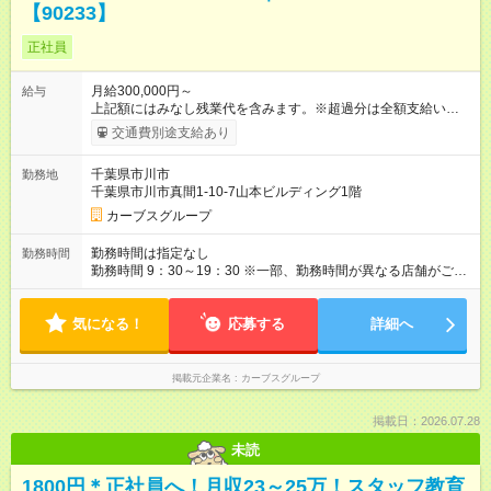
【90233】
正社員
月給300,000円～
給与
上記額にはみなし残業代を含みます。※超過分は全額支給いたし
ます。 みなし残業代 42,190円／月 みなし残業時間 25時間／月
交通費別途支給あり
【試用期間】試用期間あり 試用期間の長さ：6ヶ月 ※ 雇用形態
と給与に、本採用時と異なる部分があります。 雇用形態：本採
千葉県市川市
勤務地
用時と同じです。 給与：月給 260,000円以上
千葉県市川市真間1-10-7山本ビルディング1階
カーブスグループ
勤務時間は指定なし
勤務時間
勤務時間 9：30～19：30 ※一部、勤務時間が異なる店舗がござ
います。 ＜営業時間＞ 平日／10：00～13：00、15：00～19：
00 土曜／10：00～13：00 （全店舗閉店時間は19時です。早朝
気になる！
深夜シフトはありません）
応募する
詳細へ
掲載元企業名
カーブスグループ
掲載日：2026.07.28
未読
1800円＊正社員へ！月収23～25万！スタッフ教育