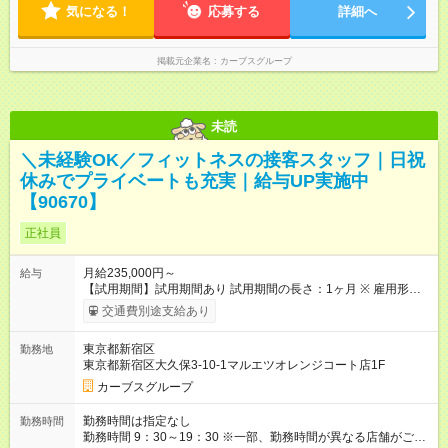
気になる！
深夜シフトはありません）
応募する
詳細へ
掲載元企業名
カーブスグループ
未読
＼未経験OK／フィットネスの接客スタッフ｜日祝
休みでプライベートも充実｜給与UP実施中
【90670】
正社員
月給235,000円～
給与
【試用期間】試用期間あり 試用期間の長さ：1ヶ月 ※ 雇用形態
と給与に、本採用時と異なる部分があります。 雇用形態：本採
交通費別途支給あり
用時と同じです。 給与：時給 1,226円以上
東京都新宿区
勤務地
東京都新宿区大久保3-10-1マルエツオレンジコート店1F
カーブスグループ
勤務時間は指定なし
勤務時間
勤務時間 9：30～19：30 ※一部、勤務時間が異なる店舗がござ