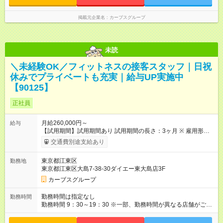
掲載元企業名
カーブスグループ
未読
＼未経験OK／フィットネスの接客スタッフ｜日祝
休みでプライベートも充実｜給与UP実施中
【90125】
正社員
月給260,000円～
給与
【試用期間】試用期間あり 試用期間の長さ：3ヶ月 ※ 雇用形態
と給与に、本採用時と異なる部分があります。 雇用形態：本採
交通費別途支給あり
用時と同じです。 給与：月給 245,000円以上
東京都江東区
勤務地
東京都江東区大島7-38-30ダイエー東大島店3F
カーブスグループ
勤務時間は指定なし
勤務時間
勤務時間 9：30～19：30 ※一部、勤務時間が異なる店舗がござ
います。 ＜営業時間＞ 平日／10：00～13：00、15：00～19：
00 土曜／10：00～13：00 （全店舗閉店時間は19時です。早朝