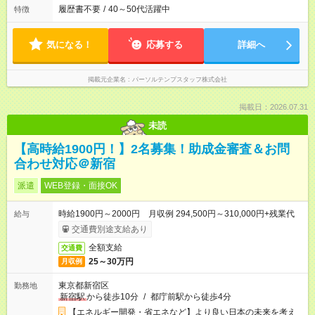
履歴書不要
/
40～50代活躍中
特徴
気になる！
応募する
詳細へ
掲載元企業名
パーソルテンプスタッフ株式会社
掲載日：2026.07.31
未読
【高時給1900円！】2名募集！助成金審査＆お問
合わせ対応＠新宿
派遣
WEB登録・面接OK
時給1900円～2000円 月収例 294,500円～310,000円+残業代
給与
交通費別途支給あり
全額支給
交通費
25～30万円
月収例
東京都新宿区
勤務地
新宿駅
から徒歩10分
/
都庁前駅から徒歩4分
【エネルギー開発・省エネなど】より良い日本の未来を考え