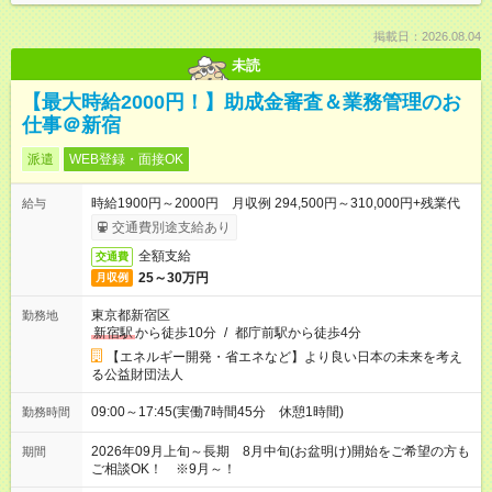
掲載日：2026.08.04
未読
【最大時給2000円！】助成金審査＆業務管理のお
仕事＠新宿
派遣
WEB登録・面接OK
時給1900円～2000円 月収例 294,500円～310,000円+残業代
給与
交通費別途支給あり
全額支給
交通費
25～30万円
月収例
東京都新宿区
勤務地
新宿駅
から徒歩10分
/
都庁前駅から徒歩4分
【エネルギー開発・省エネなど】より良い日本の未来を考え
る公益財団法人
09:00～17:45(実働7時間45分 休憩1時間)
勤務時間
2026年09月上旬～長期 8月中旬(お盆明け)開始をご希望の方も
期間
ご相談OK！ ※9月～！