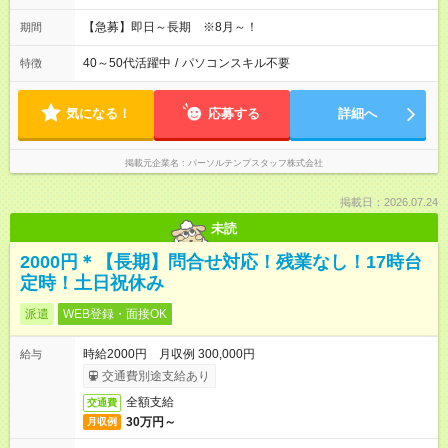
【急募】即日～長期 ※8月～！
期間
40～50代活躍中
/
パソコンスキル不要
特徴
気になる！
応募する
詳細へ
掲載元企業名
パーソルテンプスタッフ株式会社
掲載日：2026.07.24
未読
2000円＊【長期】問合せ対応！残業なし！17時台
定時！土日祝休み
派遣
WEB登録・面接OK
時給2000円 月収例 300,000円
給与
交通費別途支給あり
全額支給
交通費
30万円～
月収例