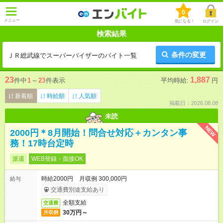
0
メニュー
気になる！
ログイン
検索結果
条件の変更
ＪＲ総武線でスーパーバイザーのバイト一覧
23
1,887
件中
1
～
23
件表示
平均時給:
円
新着順
時給順
人気順
掲載日：2026.08.08
未読
NEW
2000円＊8月開始！問合せ対応＋カンタン事
務！17時台定時
派遣
WEB登録・面接OK
時給2000円 月収例 300,000円
給与
交通費別途支給あり
全額支給
交通費
30万円～
月収例