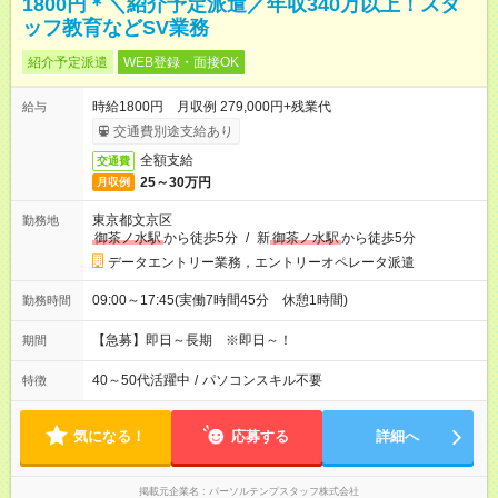
1800円＊＼紹介予定派遣／年収340万以上！スタ
ッフ教育などSV業務
紹介予定派遣
WEB登録・面接OK
時給1800円 月収例 279,000円+残業代
給与
交通費別途支給あり
全額支給
交通費
25～30万円
月収例
東京都文京区
勤務地
御茶ノ水駅
から徒歩5分
/
新
御茶ノ水駅
から徒歩5分
データエントリー業務，エントリーオペレータ派遣
09:00～17:45(実働7時間45分 休憩1時間)
勤務時間
【急募】即日～長期 ※即日～！
期間
40～50代活躍中
/
パソコンスキル不要
特徴
気になる！
応募する
詳細へ
掲載元企業名
パーソルテンプスタッフ株式会社