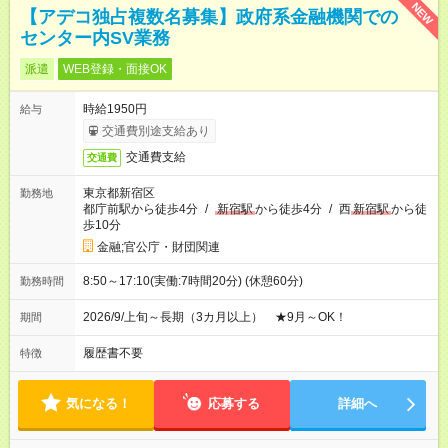
NEW
【アデコ独占複数名募集】政府系金融機関での
センター内SV業務
派遣
WEB登録・面接OK
時給1950円
給与
交通費別途支給あり
交通費支給
交通費
東京都新宿区
勤務地
都庁前駅から徒歩4分
/
新宿駅
から徒歩4分
/
西
新宿駅
から徒
歩10分
金融;官公庁・財団関連
8:50～17:10(実働:7時間20分) (休憩60分)
勤務時間
2026/9/上旬～長期（3カ月以上） ★9月～OK！
期間
履歴書不要
特徴
気になる！
応募する
詳細へ