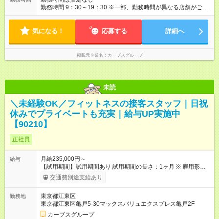
勤務時間 9：30～19：30 ※一部、勤務時間が異なる店舗がござ
います。 ＜営業時間＞ 平日／10：00～13：00、15：00～19：
00 土曜／10：00～13：00 （全店舗閉店時間は19時です。早朝
気になる！
深夜シフトはありません）
応募する
詳細へ
掲載元企業名
カーブスグループ
未読
＼未経験OK／フィットネスの接客スタッフ｜日祝
休みでプライベートも充実｜給与UP実施中
【90210】
正社員
月給235,000円～
給与
【試用期間】試用期間あり 試用期間の長さ：1ヶ月 ※ 雇用形態
と給与に、本採用時と異なる部分があります。 雇用形態：本採
交通費別途支給あり
用時と同じです。 給与：時給 1,226円以上
東京都江東区
勤務地
東京都江東区亀戸5-30マックスバリュエクスプレス亀戸2F
カーブスグループ