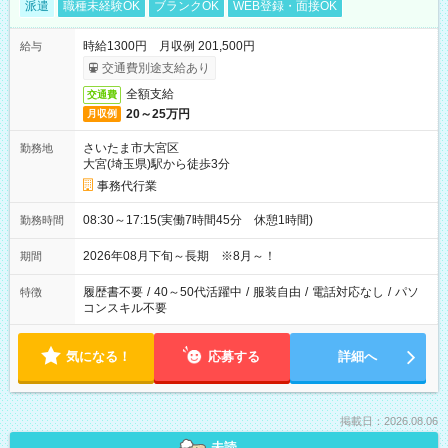
派遣
職種未経験OK
ブランクOK
WEB登録・面接OK
時給1300円 月収例 201,500円
給与
交通費別途支給あり
全額支給
交通費
20～25万円
月収例
さいたま市大宮区
勤務地
大宮(埼玉県)駅から徒歩3分
事務代行業
08:30～17:15(実働7時間45分 休憩1時間)
勤務時間
2026年08月下旬～長期 ※8月～！
期間
履歴書不要
/
40～50代活躍中
/
服装自由
/
電話対応なし
/
パソ
特徴
コンスキル不要
気になる！
応募する
詳細へ
掲載日：2026.08.06
未読