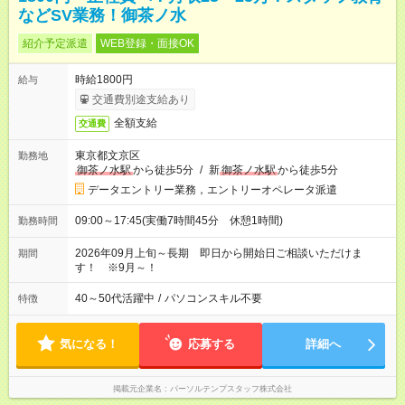
などSV業務！御茶ノ水
紹介予定派遣
WEB登録・面接OK
時給1800円
給与
交通費別途支給あり
全額支給
交通費
東京都文京区
勤務地
御茶ノ水駅
から徒歩5分
/
新
御茶ノ水駅
から徒歩5分
データエントリー業務，エントリーオペレータ派遣
09:00～17:45(実働7時間45分 休憩1時間)
勤務時間
2026年09月上旬～長期 即日から開始日ご相談いただけま
期間
す！ ※9月～！
40～50代活躍中
/
パソコンスキル不要
特徴
気になる！
応募する
詳細へ
掲載元企業名
パーソルテンプスタッフ株式会社