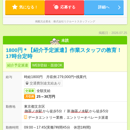
気になる！
応募する
詳細へ
掲載元企業名
株式会社リクルートスタッフィング
掲載日：2026.07.25
未読
1800円＊【紹介予定派遣】作業スタッフの教育！
17時台定時
紹介予定派遣
WEB登録・面接OK
時給1800円 月収例 279,000円+残業代
給与
交通費別途支給あり
全額支給
交通費
25～30万円
月収例
東京都文京区
勤務地
御茶ノ水駅
から徒歩5分
/
新
御茶ノ水駅
から徒歩5分
データエントリー業務，エントリーオペレータ派遣
09:00～17:45(実働7時間45分 休憩1時間)
勤務時間