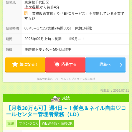
東京都千代田区
勤務地
市ケ谷駅
から徒歩4分
「業務改善支援」や「BPOサービス」を展開している企業で
す☆彡
08:45～17:15(実働7時間30分 休憩1時間)
勤務時間
2026年09月上旬～長期 ※9月～！
期間
履歴書不要
/
40～50代活躍中
特徴
気になる！
応募する
詳細へ
掲載元企業名
パーソルテンプスタッフ株式会社
掲載日：2026.07.21
未読
【月収30万も可】週4日～！髪色＆ネイル自由♡コ
ールセンター管理者業務（LD）
派遣
ブランクOK
WEB登録・面接OK