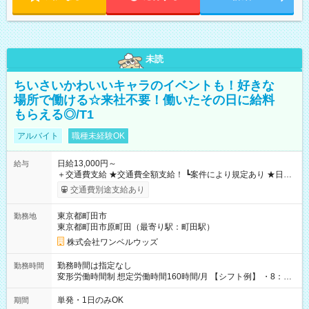
未読
ちいさいかわいいキャラのイベントも！好きな
場所で働ける☆来社不要！働いたその日に給料
もらえる◎/T1
アルバイト
職種未経験OK
日給13,000円～
給与
＋交通費支給 ★交通費全額支給！ ┗案件により規定あり ★日払
いOK！（規定あり） ┗働いたその日に現金GET♪ お仕事後はコ
交通費別途支給あり
ンビニATMから 日払い分を引き落とせます！ 【試用期間】試
用期間なし
東京都町田市
勤務地
東京都町田市原町田（最寄り駅：町田駅）
株式会社ワンベルウッズ
勤務時間は指定なし
勤務時間
変形労働時間制 想定労働時間160時間/月 【シフト例】 ・8：00
～21：00
単発・1日のみOK
期間