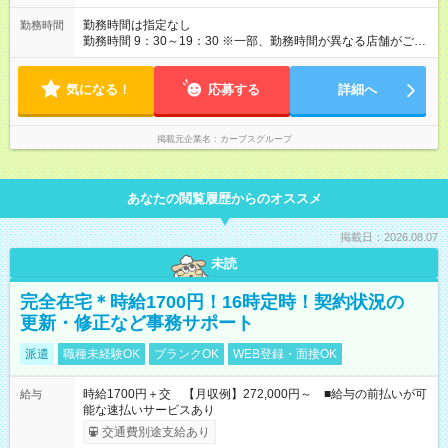
勤務時間は指定なし
勤務時間
勤務時間 9：30～19：30 ※一部、勤務時間が異なる店舗がござ
います。 ＜営業時間＞ 平日／10：00～13：00、15：00～19：
00 土曜／10：00～13：00 （全店舗閉店時間は19時です。早朝
気になる！
深夜シフトはありません）
応募する
詳細へ
掲載元企業名
カーブスグループ
あなたの閲覧履歴からのオススメ
掲載日：2026.08.07
未読
完全在宅＊時給1700円！16時定時！契約状況の
更新・修正など事務サポート
派遣
職種未経験OK
ブランクOK
WEB登録・面接OK
時給1700円＋交 【月収例】272,000円～ ■給与の前払いが可
給与
能な速払いサービスあり
交通費別途支給あり