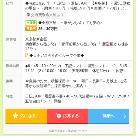
◆時給1,920円 ＊日払い・週払いOK！【月収例】 ＜週5日勤務
給与
の場合＞ ・約307,200円 （時給1,920円 × 実働8h × 20日）より
変動
交通費別途支給あり
◆全額支給 ＊家が少し遠くても安心♪
交通費
25～30万円
月収例
東京都新宿区
勤務地
初台駅から徒歩6分
/
都庁前駅から徒歩8分
/
新宿駅
から徒歩
12分
/
…
◆大手ガス会社のグループ企業◆
◆8：45～19：00の内、下記シフト ～固定シフト～ （1）8:45～
勤務時間
17:45 （2）10:00～19:00 （実働8時間、休憩60分） ・休憩：
13:00～14:00
≪急募のため、積極採用中！≫ ・即日～長期/3ヶ月以上 ご応
期間
募から最短即日に採用選考のご案内！
日払いOK
/
履歴書不要
/
40～50代活躍中
/
副業・WワークOK
/
特徴
服装自由
/
シフト勤務
気になる！
応募する
詳細へ
掲載元企業名
株式会社セリオ