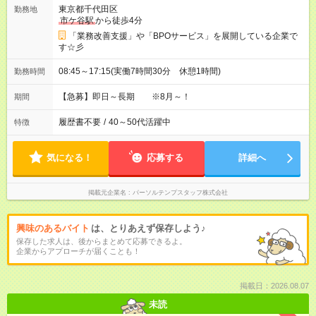
東京都千代田区
勤務地
市ケ谷駅
から徒歩4分
「業務改善支援」や「BPOサービス」を展開している企業で
す☆彡
08:45～17:15(実働7時間30分 休憩1時間)
勤務時間
【急募】即日～長期 ※8月～！
期間
履歴書不要
/
40～50代活躍中
特徴
気になる！
応募する
詳細へ
掲載元企業名
パーソルテンプスタッフ株式会社
興味のあるバイト
は、とりあえず保存しよう♪
保存した求人は、後からまとめて応募できるよ。
企業からアプローチが届くことも！
掲載日：2026.08.07
未読