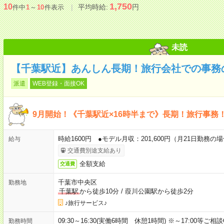
1,750
10
平均時給:
円
件中
1
～
10
件表示
未読
【千葉駅近】あんしん長期！旅行会社での事務
派遣
WEB登録・面接OK
9月開始！《千葉駅近×16時半まで》長期！旅行事務
時給1600円 ●モデル月収：201,600円（月21日勤務の
給与
交通費別途支給あり
全額支給
交通費
千葉市中央区
勤務地
千葉駅
から徒歩10分
/
葭川公園駅から徒歩2分
♪旅行サービス♪
09:30～16:30(実働6時間 休憩1時間) ※～17:00等ご相
勤務時間