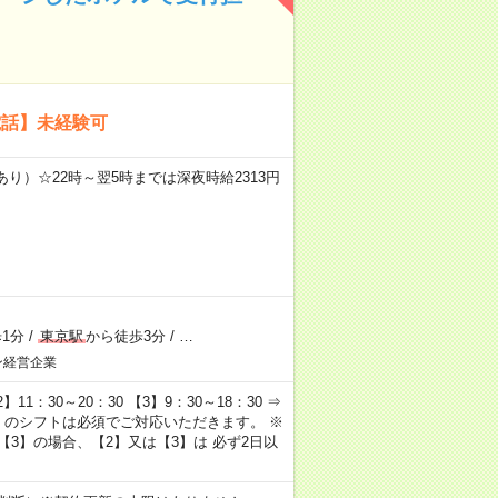
電話】未経験可
り）☆22時～翌5時までは深夜時給2313円
1分
/
東京駅
から徒歩3分
/
…
ン経営企業
】11：30～20：30 【3】9：30～18：30 ⇒
1】のシフトは必須でご対応いただきます。 ※
【3】の場合、【2】又は【3】は 必ず2日以