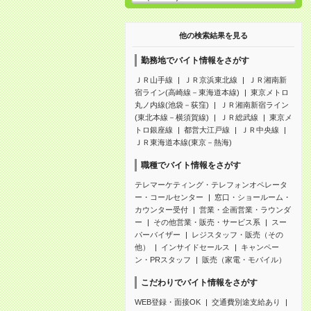
他の検索結果を見る
勤務地でバイト情報をさがす
ＪＲ山手線
ＪＲ京浜東北線
ＪＲ湘南新
宿ライン(高崎線－東海道本線)
東京メトロ
丸ノ内線(池袋－荻窪)
ＪＲ湘南新宿ライン
(東北本線－横須賀線)
ＪＲ総武線
東京メ
トロ銀座線
都営大江戸線
ＪＲ中央線
ＪＲ東海道本線(東京－熱海)
職種でバイト情報をさがす
テレマーケティング・テレフォンオペレータ
ー・コールセンター
窓口・ショールーム・
カウンター受付
営業・企画営業・ラウンダ
ー
その他営業・販売・サービス系
スー
パーバイザー
レジスタッフ・販売（その
他）
インサイドセールス
キャンペー
ン・PRスタッフ
販売（家電・モバイル）
こだわりでバイト情報をさがす
WEB登録・面接OK
交通費別途支給あり