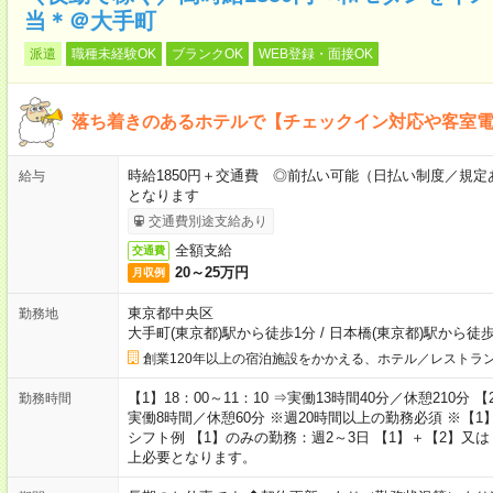
当＊＠大手町
派遣
職種未経験OK
ブランクOK
WEB登録・面接OK
落ち着きのあるホテルで【チェックイン対応や客室
時給1850円＋交通費 ◎前払い可能（日払い制度／規定あ
給与
となります
交通費別途支給あり
全額支給
交通費
20～25万円
月収例
東京都中央区
勤務地
大手町(東京都)駅から徒歩1分
/
日本橋(東京都)駅から徒歩
創業120年以上の宿泊施設をかかえる、ホテル／レストラ
【1】18：00～11：10 ⇒実働13時間40分／休憩210分 【2
勤務時間
実働8時間／休憩60分 ※週20時間以上の勤務必須 ※【
シフト例 【1】のみの勤務：週2～3日 【1】＋【2】又は
上必要となります。