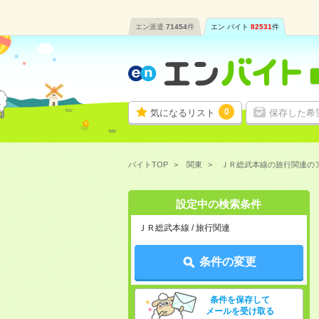
エン派遣
71454
件
エン バイト
82531
件
0
気になるリスト
保存した希
バイトTOP
関東
ＪＲ総武本線の旅行関連の
設定中の検索条件
ＪＲ総武本線 / 旅行関連
条件の変更
条件を保存して
メールを受け取る