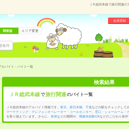
ＪＲ総武本線で旅行関連の
会員登録
エリア変更
関東版
望条件
アルバイト・バイト一覧
検索結果
ＪＲ総武本線
旅行関連
で
のバイト一覧
ＪＲ総武本線のアルバイト情報です。
東京
、
新日本橋
、
千葉
などの駅をチェックして
マーケティング・テレフォンオペレーター・コールセンター
、
窓口・ショールーム・
を取り揃えています。さらに、
単発
などの期間や、
職種未経験OK
などのこだわり条件