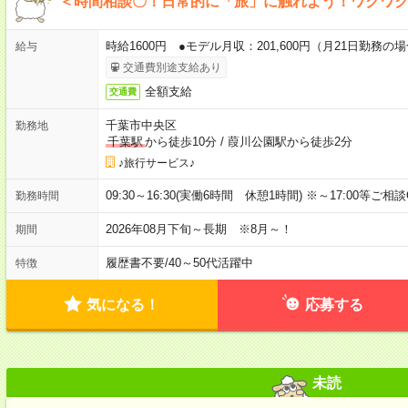
＜時間相談〇！日常的に「旅」に触れよう！ワクワ
時給1600円 ●モデル月収：201,600円（月21日勤務の
給与
交通費別途支給あり
全額支給
交通費
千葉市中央区
勤務地
千葉駅
から徒歩10分
/
葭川公園駅から徒歩2分
♪旅行サービス♪
09:30～16:30(実働6時間 休憩1時間) ※～17:00等ご相
勤務時間
2026年08月下旬～長期 ※8月～！
期間
履歴書不要
/
40～50代活躍中
特徴
気になる！
応募する
未読