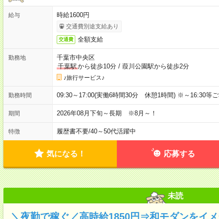
時給1600円
給与
交通費別途支給あり
全額支給
交通費
千葉市中央区
勤務地
千葉駅
から徒歩10分
/
葭川公園駅から徒歩2分
♪旅行サービス♪
09:30～17:00(実働6時間30分 休憩1時間) ※～16:30
勤務時間
2026年08月下旬～長期 ※8月～！
期間
履歴書不要
/
40～50代活躍中
特徴
気になる！
応募する
未読
＼夜勤で稼ぐ／高時給1850円⇒和モダンをイ