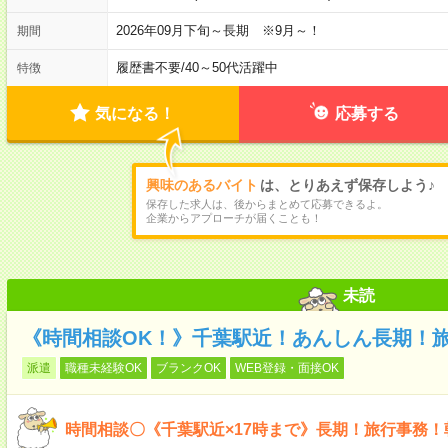
2026年09月下旬～長期 ※9月～！
期間
履歴書不要
/
40～50代活躍中
特徴
気になる！
応募する
興味のあるバイト
は、とりあえず保存しよう♪
保存した求人は、後からまとめて応募できるよ。
企業からアプローチが届くことも！
未読
《時間相談OK！》千葉駅近！あんしん長期！旅
派遣
職種未経験OK
ブランクOK
WEB登録・面接OK
時間相談〇《千葉駅近×17時まで》長期！旅行事務！