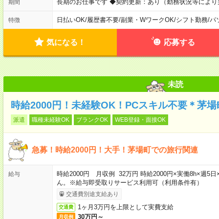
長期のお仕事です ◆契約更新：あり（勤務状況等によ
期間
日払いOK
/
履歴書不要
/
副業・WワークOK
/
シフト勤務
/
パ
特徴
気になる！
応募する
未読
時給2000円！未経験OK！PCスキル不要＊茅
派遣
職種未経験OK
ブランクOK
WEB登録・面接OK
急募！時給2000円！大手！茅場町での旅行関連
時給2000円 月収例 32万円 時給2000円×実働8h×
給与
ん。※給与即受取りサービス利用可（利用条件有）
交通費別途支給あり
1ヶ月3万円を上限として実費支給
交通費
30万円～
月収例