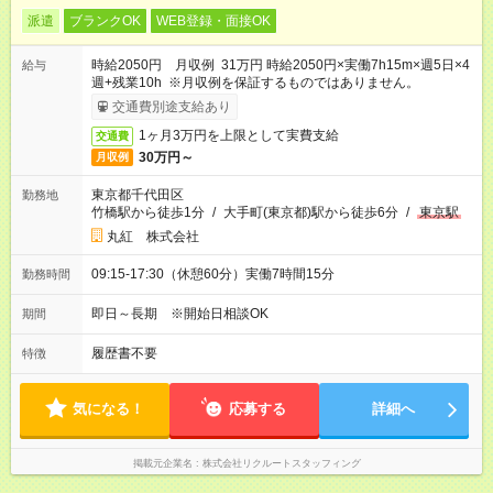
派遣
ブランクOK
WEB登録・面接OK
時給2050円 月収例 31万円 時給2050円×実働7h15m×週5日×4
給与
週+残業10h ※月収例を保証するものではありません。
交通費別途支給あり
1ヶ月3万円を上限として実費支給
交通費
30万円～
月収例
東京都千代田区
勤務地
竹橋駅から徒歩1分
/
大手町(東京都)駅から徒歩6分
/
東京駅
丸紅 株式会社
09:15-17:30（休憩60分）実働7時間15分
勤務時間
即日～長期 ※開始日相談OK
期間
履歴書不要
特徴
気になる！
応募する
詳細へ
掲載元企業名
株式会社リクルートスタッフィング