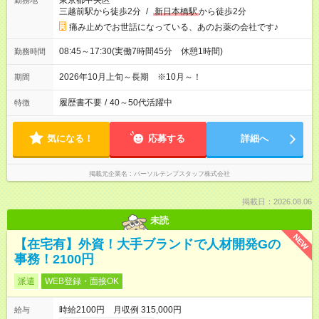
東京都中央区
勤務地
三越前駅から徒歩2分
/
新日本橋駅
から徒歩2分
痛み止めでお世話になっている、あのお薬の会社です♪
08:45～17:30(実働7時間45分 休憩1時間)
勤務時間
2026年10月上旬～長期 ※10月～！
期間
履歴書不要
/
40～50代活躍中
特徴
気になる！
応募する
詳細へ
掲載元企業名
パーソルテンプスタッフ株式会社
掲載日：2026.08.06
未読
NEW
【在宅有】外資！大手ブランドで人材開発Gの
事務！2100円
派遣
WEB登録・面接OK
時給2100円 月収例 315,000円
給与