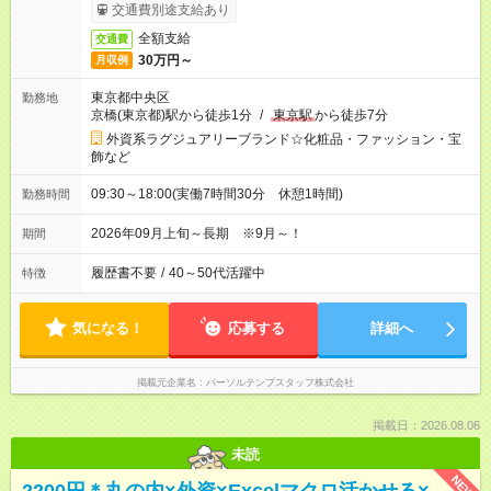
交通費別途支給あり
全額支給
交通費
30万円～
月収例
東京都中央区
勤務地
京橋(東京都)駅から徒歩1分
/
東京駅
から徒歩7分
外資系ラグジュアリーブランド☆化粧品・ファッション・宝
飾など
09:30～18:00(実働7時間30分 休憩1時間)
勤務時間
2026年09月上旬～長期 ※9月～！
期間
履歴書不要
/
40～50代活躍中
特徴
気になる！
応募する
詳細へ
掲載元企業名
パーソルテンプスタッフ株式会社
掲載日：2026.08.06
未読
NEW