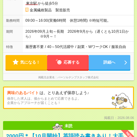
東京駅
から徒歩5分
金属繊維製品 製造販売
09:00～16:00(実働6時間 休憩1時間) ※時短可能。
勤務時間
2026年09月上旬～長期 2026年9月から（遅くとも10月1日か
期間
ら） ※9月～！
履歴書不要
/
40～50代活躍中
/
副業・WワークOK
/
服装自由
特徴
気になる！
応募する
詳細へ
掲載元企業名
パーソルテンプスタッフ株式会社
興味のあるバイト
は、とりあえず保存しよう♪
保存した求人は、後からまとめて応募できるよ。
企業からアプローチが届くことも！
掲載日：2026.08.06
未読
NEW
2000円＊【10月開始】英語読み書きあり！大手