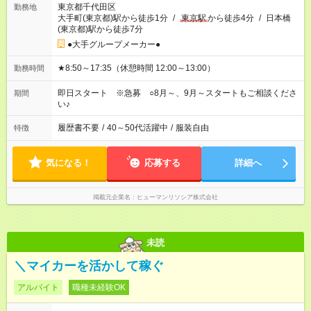
東京都千代田区
勤務地
大手町(東京都)駅から徒歩1分
/
東京駅
から徒歩4分
/
日本橋
(東京都)駅から徒歩7分
●大手グループメーカー●
★8:50～17:35（休憩時間 12:00～13:00）
勤務時間
即日スタート ※急募 ○8月～、9月～スタートもご相談くださ
期間
い♪
履歴書不要
/
40～50代活躍中
/
服装自由
特徴
気になる！
応募する
詳細へ
掲載元企業名
ヒューマンリソシア株式会社
未読
＼マイカーを活かして稼ぐ
アルバイト
職種未経験OK