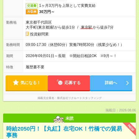
1ヶ月3万円を上限として実費支給
交通費
30万円～
月収例
東京都千代田区
勤務地
大手町(東京都)駅から徒歩1分
/
東京駅
から徒歩7分
投資顧問業
09:00-17:30（休憩60分）実働7時間30分（残業少なめ！）
勤務時間
2026年09月01日～長期 ※開始日相談OK ※9月～！
期間
履歴書不要
特徴
気になる！
応募する
詳細へ
掲載元企業名
株式会社リクルートスタッフィング
掲載日：2026.08.06
未読
NEW
時給2050円！【丸紅】在宅OK！竹橋での貿易
事務