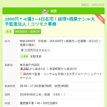
掲載日：2026.08.06
未読
NEW
1800円＊≪週3～4日在宅！経理×残業ナシ≫大
手監査法人！コツモク事務
派遣
WEB登録・面接OK
時給1800円 月収例：264,600円＋残業代＋交通費（月21日ご
給与
就業の場合）
交通費別途支給あり
全額支給
交通費
東京都千代田区
勤務地
東京駅
から徒歩1分
/
有楽町駅から徒歩2分
国内外で監査・コンサルを手掛ける大手グループ♪シェアード
サービス
09:30～17:30(実働7時間 休憩1時間)
勤務時間
2026年09月上旬～長期 ※9月～！
期間
履歴書不要
/
40～50代活躍中
特徴