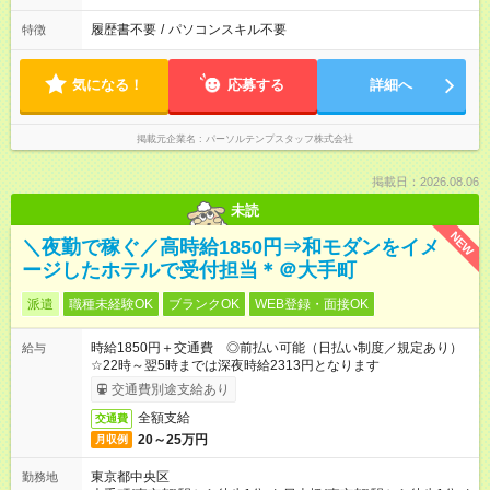
履歴書不要
/
パソコンスキル不要
特徴
気になる！
応募する
詳細へ
掲載元企業名
パーソルテンプスタッフ株式会社
掲載日：2026.08.06
未読
NEW
＼夜勤で稼ぐ／高時給1850円⇒和モダンをイメ
ージしたホテルで受付担当＊＠大手町
派遣
職種未経験OK
ブランクOK
WEB登録・面接OK
時給1850円＋交通費 ◎前払い可能（日払い制度／規定あり）
給与
☆22時～翌5時までは深夜時給2313円となります
交通費別途支給あり
全額支給
交通費
20～25万円
月収例
東京都中央区
勤務地