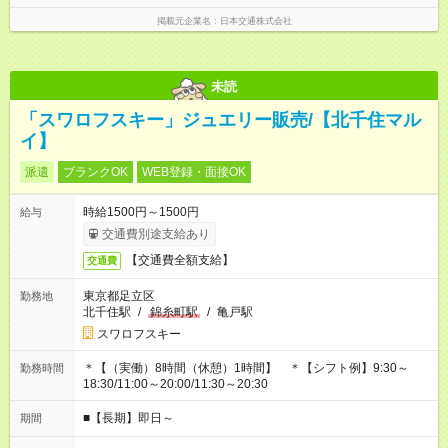
掲載元企業名
日本交通株式会社
未読
「スワロフスキー」ジュエリー販売/【北千住マル
イ】
派遣
ブランクOK
WEB登録・面接OK
時給1500円～1500円
給与
交通費別途支給あり
【交通費全額支給】
交通費
東京都足立区
勤務地
北千住駅
/
錦糸町駅
/
亀戸駅
スワロフスキー
＊【（実働）8時間（休憩）1時間】 ＊【シフト例】9:30～
勤務時間
18:30/11:00～20:00/11:30～20:30
■【長期】即日～
期間