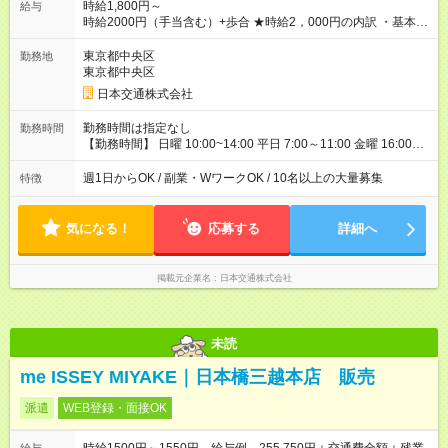
時給1,800円～
給与
時給2000円（手当含む）+歩合 ★時給2，000円の内訳 ・基本時
給：1，400円 ・燃料手当：300円 一律支給 ・通信手当：100
円 一律支給 ・特別手当：200円 一律支給 ※ ※特別手当200円は
東京都中央区
勤務地
期間限定の金額です。（2026年10月15日まで） →10月までに
東京都中央区
ご入社いただいた場合、時給：2，000円スタートになります。
日本交通株式会社
───────────────── ■研修について 営業所にて入社手続
き・ドラレコの設定・研修などを10時間行います。 ◆ 研修中の
勤務時間は指定なし
勤務時間
給与 営業所での研修（10時間）中は、時給1，250円となりま
【勤務時間】 日曜 10:00~14:00 平日 7:00～11:00 金曜 16:00～
す。 【試用期間】試用期間あり 試用期間の長さ：5ヶ月 ※ 雇用
20:00、0:30～4:30（日付変わった土曜日深夜） 土
形態と給与に、本採用時と異なる部分があります。 雇用形態：
曜 16:00~20:00 ※雨や猛暑の日などは勤務可能時間が臨時拡大
週1日からOK / 副業・WワークOK / 10名以上の大量募集
特徴
アルバイト・パート採用 給与：時給 1,250円以上 試用期間中、
あり 【勤務日数】 週1日から可 MAX 週4日まで
最初の10時間で研修が行われ、研修（10時間）中は、時給1，
250円となります。 研修終了後、給与は本採用時と同様に時給
気になる！
応募する
詳細へ
1，800円＋歩合となります。
掲載元企業名
日本交通株式会社
未読
me ISSEY MIYAKE｜日本橋三越本店 販売
派遣
WEB登録・面接OK