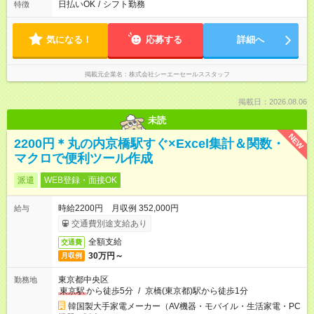
日払いOK
/
シフト勤務
特徴
気になる！
応募する
詳細へ
掲載元企業名
株式会社シーエーセールススタッフ
掲載日：2026.08.06
未読
NEW
2200円＊丸の内京橋駅すぐ×Excel集計＆関数・
マクロで便利ツール作成
派遣
WEB登録・面接OK
時給2200円 月収例 352,000円
給与
交通費別途支給あり
全額支給
交通費
30万円～
月収例
東京都中央区
勤務地
東京駅
から徒歩5分
/
京橋(東京都)駅から徒歩1分
韓国製大手家電メーカー（AV機器・モバイル・生活家電・PC