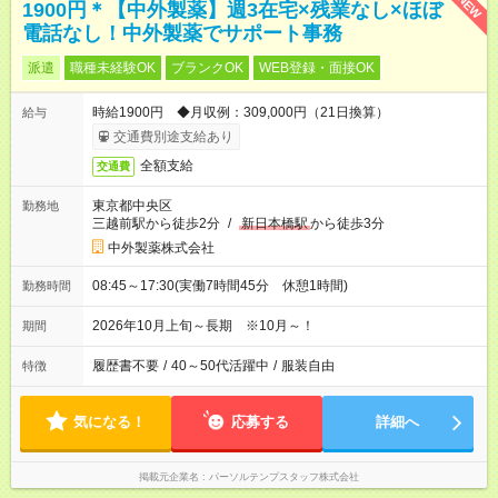
NEW
1900円＊【中外製薬】週3在宅×残業なし×ほぼ
電話なし！中外製薬でサポート事務
派遣
職種未経験OK
ブランクOK
WEB登録・面接OK
時給1900円 ◆月収例：309,000円（21日換算）
給与
交通費別途支給あり
全額支給
交通費
東京都中央区
勤務地
三越前駅から徒歩2分
/
新日本橋駅
から徒歩3分
中外製薬株式会社
08:45～17:30(実働7時間45分 休憩1時間)
勤務時間
2026年10月上旬～長期 ※10月～！
期間
履歴書不要
/
40～50代活躍中
/
服装自由
特徴
気になる！
応募する
詳細へ
掲載元企業名
パーソルテンプスタッフ株式会社