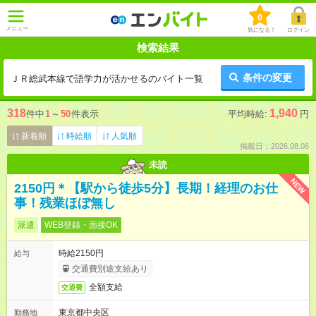
0
メニュー
気になる！
ログイン
検索結果
条件の変更
ＪＲ総武本線で語学力が活かせるのバイト一覧
318
1,940
件中
1
～
50
件表示
平均時給:
円
新着順
時給順
人気順
掲載日：2026.08.06
未読
NEW
2150円＊【駅から徒歩5分】長期！経理のお仕
事！残業ほぼ無し
派遣
WEB登録・面接OK
時給2150円
給与
交通費別途支給あり
全額支給
交通費
東京都中央区
勤務地