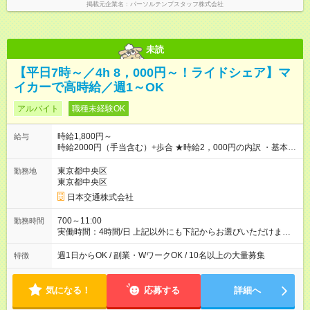
掲載元企業名
パーソルテンプスタッフ株式会社
未読
【平日7時～／4h 8，000円～！ライドシェア】マ
イカーで高時給／週1～OK
アルバイト
職種未経験OK
時給1,800円～
給与
時給2000円（手当含む）+歩合 ★時給2，000円の内訳 ・基本時
給：1，400円 ・燃料手当：300円 ・通信手当：100円 ・特別手
当：200円 ※ ※特別手当200円は期間限定の金額です。（2026
東京都中央区
勤務地
年10月15日まで） それ以降は変更となる可能性があります。
東京都中央区
───────────────── ■研修について 営業所にて入社手続
日本交通株式会社
き・ドラレコの設定・研修などを10時間行います。 ◆ 研修中の
給与 営業所での研修（10時間）中は、時給1，250円となりま
700～11:00
勤務時間
す。 【試用期間】試用期間あり 試用期間の長さ：5ヶ月 ※ 雇用
実働時間：4時間/日 上記以外にも下記からお選びいただけま
形態と給与に、本採用時と異なる部分があります。 雇用形態：
す。 【勤務時間】 日曜 10:00~14:00 平日 7:00～11:00 金
アルバイト・パート採用 給与：時給 1,250円以上 試用期間中、
曜 16:00～20:00、0:30～4:30（日付変わった土曜日深夜） 土
週1日からOK / 副業・WワークOK / 10名以上の大量募集
特徴
最初の10時間で研修が行われ、研修（10時間）中は、時給1，
曜 16:00~20:00 ※雨や猛暑の日などは勤務可能時間が臨時拡大
250円となります。 研修終了後、給与は本採用時と同様に時給
あり 【勤務日数】 週1日から可 MAX 週4日まで
1，800円＋歩合となります。
気になる！
応募する
詳細へ