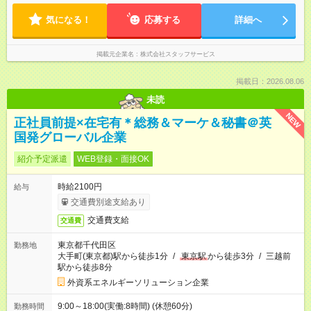
気になる！
応募する
詳細へ
掲載元企業名
株式会社スタッフサービス
掲載日：2026.08.06
未読
NEW
正社員前提×在宅有＊総務＆マーケ＆秘書＠英
国発グローバル企業
紹介予定派遣
WEB登録・面接OK
時給2100円
給与
交通費別途支給あり
交通費支給
交通費
東京都千代田区
勤務地
大手町(東京都)駅から徒歩1分
/
東京駅
から徒歩3分
/
三越前
駅から徒歩8分
外資系エネルギーソリューション企業
9:00～18:00(実働:8時間) (休憩60分)
勤務時間