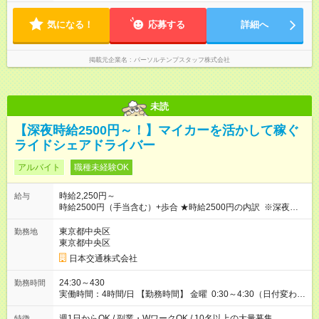
気になる！
応募する
詳細へ
掲載元企業名
パーソルテンプスタッフ株式会社
未読
【深夜時給2500円～！】マイカーを活かして稼ぐ
ライドシェアドライバー
アルバイト
職種未経験OK
時給2,250円～
給与
時給2500円（手当含む）+歩合 ★時給2500円の内訳 ※深夜手当
含む ・基本時給：1750円 ・燃料手当：375円 ・通信手当：125
円 ・特別手当：250円 ※ ※特別手当250円は期間限定の金額で
東京都中央区
勤務地
す。（2026年10月15日まで） それ以降は変更となる可能性があ
東京都中央区
ります。 ───────────────── ■研修について 営業所に
日本交通株式会社
て入社手続き・ドラレコの設定・研修などを10時間行います。
◆ 研修中の給与 営業所での研修（10時間）中は、時給1，250円
24:30～430
勤務時間
となります。 【試用期間】試用期間あり 試用期間の長さ：5ヶ
実働時間：4時間/日 【勤務時間】 金曜 0:30～4:30（日付変わっ
月 ※ 雇用形態と給与に、本採用時と異なる部分があります。 雇
た土曜日深夜） 上記以外にも、下記のシフトでの勤務も可能 平
用形態：アルバイト・パート採用 給与：時給 1,250円以上 試用
日 7:00～11:00 ※雨や猛暑の日などは勤務可能時間が臨時拡大
週1日からOK / 副業・WワークOK / 10名以上の大量募集
特徴