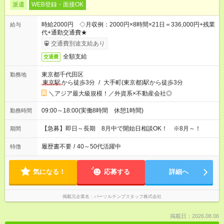
派遣
WEB登録・面接OK
時給2000円 ◇月収例：2000円×8時間×21日＝336,000円+残業
給与
代+通勤交通費★
交通費別途支給あり
全額支給
交通費
東京都千代田区
勤務地
東京駅
から徒歩3分
/
大手町(東京都)駅から徒歩3分
＼アジア最大級規模！／外資系×不動産会社◎
09:00～18:00(実働8時間 休憩1時間)
勤務時間
【急募】即日～長期 8月中で開始日相談OK！ ※8月～！
期間
履歴書不要
/
40～50代活躍中
特徴
気になる！
応募する
詳細へ
掲載元企業名
パーソルテンプスタッフ株式会社
掲載日：2026.08.06