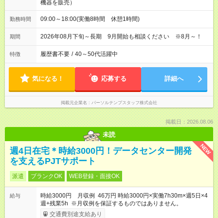
機器を販売）
09:00～18:00(実働8時間 休憩1時間)
勤務時間
2026年08月下旬～長期 9月開始も相談ください ※8月～！
期間
履歴書不要
/
40～50代活躍中
特徴
気になる！
応募する
詳細へ
掲載元企業名
パーソルテンプスタッフ株式会社
掲載日：2026.08.06
未読
NEW
週4日在宅＊時給3000円！データセンター開発
を支えるPJTサポート
派遣
ブランクOK
WEB登録・面接OK
時給3000円 月収例 46万円 時給3000円×実働7h30m×週5日×4
給与
週+残業5h ※月収例を保証するものではありません。
交通費別途支給あり