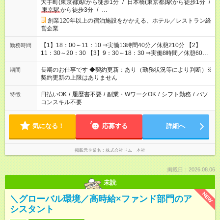
大手町(東京都)駅から徒歩1分
/
日本橋(東京都)駅から徒歩1分
/
東京駅
から徒歩3分
/
…
創業120年以上の宿泊施設をかかえる、ホテル／レストラン経
営企業
【1】18：00～11：10 ⇒実働13時間40分／休憩210分 【2】
勤務時間
11：30～20：30 【3】9：30～18：30 ⇒実働8時間／休憩60分
※週20時間以上の勤務必須 ※【1】のシフトは必須でご対応いた
だきます。 ※シフト例 【1】のみの勤務：週2～3日 【1】＋
長期のお仕事です ◆契約更新：あり（勤務状況等により判断）※
期間
【2】又は【3】の場合、【2】又は【3】は 必ず2日以上必要と
契約更新の上限はありません
なります。
日払いOK
/
履歴書不要
/
副業・WワークOK
/
シフト勤務
/
パソ
特徴
コンスキル不要
気になる！
応募する
詳細へ
掲載元企業名
株式会社ドム 本社
掲載日：2026.08.06
未読
NEW
＼グローバル環境／高時給×ファンド部門のア
シスタント