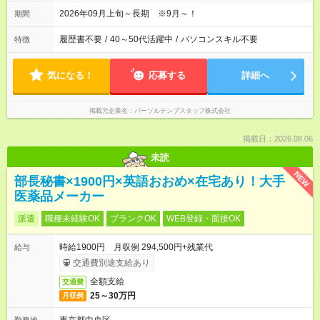
2026年09月上旬～長期 ※9月～！
期間
履歴書不要
/
40～50代活躍中
/
パソコンスキル不要
特徴
気になる！
応募する
詳細へ
掲載元企業名
パーソルテンプスタッフ株式会社
掲載日：2026.08.06
未読
NEW
部長秘書×1900円×英語おおめ×在宅あり！大手
医薬品メーカー
派遣
職種未経験OK
ブランクOK
WEB登録・面接OK
時給1900円 月収例 294,500円+残業代
給与
交通費別途支給あり
全額支給
交通費
25～30万円
月収例