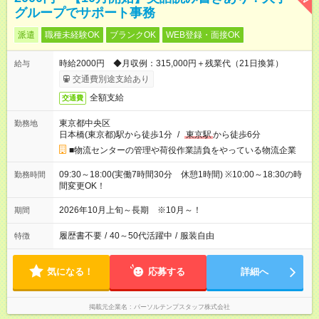
グループでサポート事務
派遣
職種未経験OK
ブランクOK
WEB登録・面接OK
時給2000円 ◆月収例：315,000円＋残業代（21日換算）
給与
交通費別途支給あり
全額支給
交通費
東京都中央区
勤務地
日本橋(東京都)駅から徒歩1分
/
東京駅
から徒歩6分
■物流センターの管理や荷役作業請負をやっている物流企業
09:30～18:00(実働7時間30分 休憩1時間) ※10:00～18:30の時
勤務時間
間変更OK！
2026年10月上旬～長期 ※10月～！
期間
履歴書不要
/
40～50代活躍中
/
服装自由
特徴
気になる！
応募する
詳細へ
掲載元企業名
パーソルテンプスタッフ株式会社