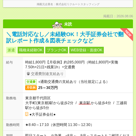
掲載元企業名
株式会社リクルートスタッフィング
掲載日：2026.08.06
未読
NEW
＼電話対応なし／未経験OK！大手証券会社で翻
訳レポート作成＆図表チェックなど
派遣
職種未経験OK
ブランクOK
WEB登録・面接OK
時給1,800円【月収例】約285,000円（時給1,800円×実働
給与
7.50h×21日+残業1h）+交通費
交通費別途支給あり
○通勤交通費の支給あり（当社規定による）
交通費
25～30万円
月収例
東京都千代田区
勤務地
大手町(東京都)駅から徒歩2分
/
東京駅
から徒歩4分
/
三越前
駅から徒歩5分
●大手証券会社●
★8:40～17:10（休憩時間 11:30～12:30）
勤務時間
即日スタート ※急募 ○8月～、9月～スタートもご相談くださ
期間