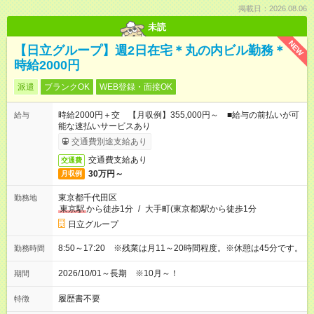
掲載日：2026.08.06
未読
NEW
【日立グループ】週2日在宅＊丸の内ビル勤務＊
時給2000円
派遣
ブランクOK
WEB登録・面接OK
時給2000円＋交 【月収例】355,000円～ ■給与の前払いが可
給与
能な速払いサービスあり
交通費別途支給あり
交通費支給あり
交通費
30万円～
月収例
東京都千代田区
勤務地
東京駅
から徒歩1分
/
大手町(東京都)駅から徒歩1分
日立グループ
8:50～17:20 ※残業は月11～20時間程度。※休憩は45分です。
勤務時間
2026/10/01～長期 ※10月～！
期間
履歴書不要
特徴