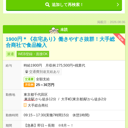
追加して再検索！
掲載日：2026.08.06
未読
NEW
1900円＊《在宅あり》働きやすさ抜群！大手総
合商社で食品輸入
派遣
WEB登録・面接OK
時給1900円 月収例 275,500円+残業代
給与
交通費別途支給あり
全額支給
交通費
25～30万円
月収例
東京都千代田区
勤務地
東京駅
から徒歩12分
/
大手町(東京都)駅から徒歩2分
大手総合商社
09:15～17:30(実働7時間15分 休憩1時間)
勤務時間
【急募】即日～長期 ※8月～！
期間