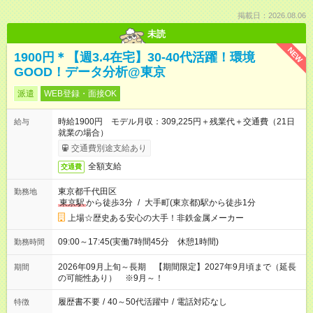
掲載日：2026.08.06
未読
NEW
1900円＊【週3.4在宅】30-40代活躍！環境
GOOD！データ分析@東京
派遣
WEB登録・面接OK
時給1900円 モデル月収：309,225円＋残業代＋交通費（21日
給与
就業の場合）
交通費別途支給あり
全額支給
交通費
東京都千代田区
勤務地
東京駅
から徒歩3分
/
大手町(東京都)駅から徒歩1分
上場☆歴史ある安心の大手！非鉄金属メーカー
09:00～17:45(実働7時間45分 休憩1時間)
勤務時間
2026年09月上旬～長期 【期間限定】2027年9月頃まで（延長
期間
の可能性あり） ※9月～！
履歴書不要
/
40～50代活躍中
/
電話対応なし
特徴