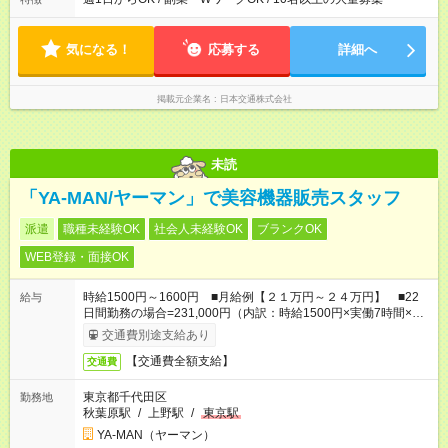
期間中、最初の10時間で研修が行われ、研修（10時間）中は、
あり 【勤務日数】 週1日から可 MAX 週4日まで
時給1，250円となります。 研修終了後、給与は本採用時と同様
に時給2，250円＋歩合となります。
気になる！
応募する
詳細へ
掲載元企業名
日本交通株式会社
未読
「YA-MAN/ヤーマン」で美容機器販売スタッフ
派遣
職種未経験OK
社会人未経験OK
ブランクOK
WEB登録・面接OK
時給1500円～1600円 ■月給例【２１万円～２４万円】 ■22
給与
日間勤務の場合=231,000円（内訳：時給1500円×実働7時間×22
日) +残業代（1.25倍：残業代は1分単位で支給）
交通費別途支給あり
【交通費全額支給】
交通費
東京都千代田区
勤務地
秋葉原駅
/
上野駅
/
東京駅
YA-MAN（ヤーマン）