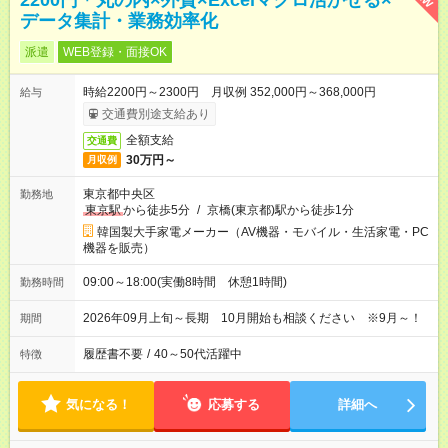
2200円＊丸の内×外資×Excelマクロ活かせる×
データ集計・業務効率化
派遣
WEB登録・面接OK
時給2200円～2300円 月収例 352,000円～368,000円
給与
交通費別途支給あり
全額支給
交通費
30万円～
月収例
東京都中央区
勤務地
東京駅
から徒歩5分
/
京橋(東京都)駅から徒歩1分
韓国製大手家電メーカー（AV機器・モバイル・生活家電・PC
機器を販売）
09:00～18:00(実働8時間 休憩1時間)
勤務時間
2026年09月上旬～長期 10月開始も相談ください ※9月～！
期間
履歴書不要
/
40～50代活躍中
特徴
気になる！
応募する
詳細へ