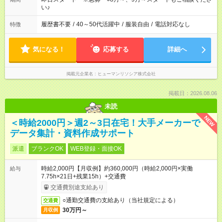
い♪
履歴書不要
/
40～50代活躍中
/
服装自由
/
電話対応なし
特徴
気になる！
応募する
詳細へ
掲載元企業名
ヒューマンリソシア株式会社
掲載日：2026.08.06
未読
NEW
＜時給2000円＞週2～3日在宅！大手メーカーで
データ集計・資料作成サポート
派遣
ブランクOK
WEB登録・面接OK
時給2,000円【月収例】約360,000円（時給2,000円×実働
給与
7.75h×21日+残業15h）+交通費
交通費別途支給あり
○通勤交通費の支給あり（当社規定による）
交通費
30万円～
月収例