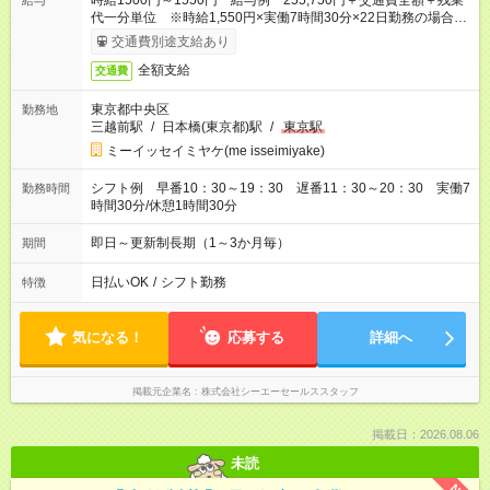
時給1500円～1550円 給与例 255,750円＋交通費全額＋残業
給与
代一分単位 ※時給1,550円×実働7時間30分×22日勤務の場合。
お時給は一例です。ご経験により異なります。
交通費別途支給あり
全額支給
交通費
東京都中央区
勤務地
三越前駅
/
日本橋(東京都)駅
/
東京駅
ミーイッセイミヤケ(me isseimiyake)
シフト例 早番10：30～19：30 遅番11：30～20：30 実働7
勤務時間
時間30分/休憩1時間30分
即日～更新制長期（1～3か月毎）
期間
日払いOK
/
シフト勤務
特徴
気になる！
応募する
詳細へ
掲載元企業名
株式会社シーエーセールススタッフ
掲載日：2026.08.06
未読