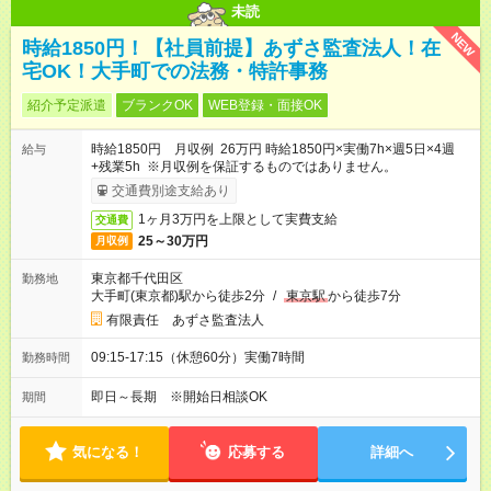
未読
NEW
時給1850円！【社員前提】あずさ監査法人！在
宅OK！大手町での法務・特許事務
紹介予定派遣
ブランクOK
WEB登録・面接OK
時給1850円 月収例 26万円 時給1850円×実働7h×週5日×4週
給与
+残業5h ※月収例を保証するものではありません。
交通費別途支給あり
1ヶ月3万円を上限として実費支給
交通費
25～30万円
月収例
東京都千代田区
勤務地
大手町(東京都)駅から徒歩2分
/
東京駅
から徒歩7分
有限責任 あずさ監査法人
09:15-17:15（休憩60分）実働7時間
勤務時間
即日～長期 ※開始日相談OK
期間
気になる！
応募する
詳細へ