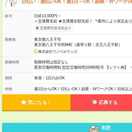
日払い・週払いOK！週1日～OK！副業・WワークO
日給13,000円～
給与
＋交通費支給 ★交通費全額支給！ ┗案件により規定あり
交通費別途支給あり
東京都八王子市
勤務地
東京都八王子市明神町（最寄り駅：京王八王子駅）
株式会社ワンベルウッズ
勤務時間は指定なし
勤務時間
変形労働時間制 想定労働時間160時間/月 【シフト例】 ・8
単発・1日のみOK
期間
週1日からOK / 日払いOK / 副業・WワークOK / 10名
特徴
気になる！
応募する
未読