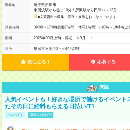
埼玉県所沢市
勤務地
東所沢駅から徒歩10分
/
所沢駅から民間バス12分
■文芸資料の収集・保存・展示をおこなっています
09:00～17:00(実働7時間 休憩1時間) ※10時～18時も
勤務時間
2026年09月上旬～長期 ※9月～！
期間
履歴書不要
/
40～50代活躍中
特徴
気になる！
応募する
未読
人気イベントも！好きな場所で働けるイベント
たその日に給料もらえる日払い/T1
アルバイト
職種未経験OK