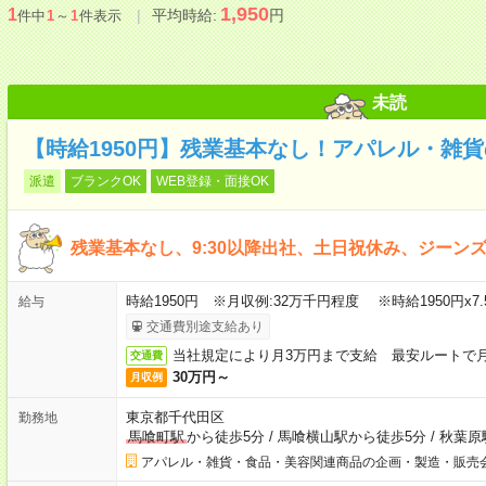
1,950
1
平均時給:
円
件中
1
～
1
件表示
未読
【時給1950円】残業基本なし！アパレル・雑
派遣
ブランクOK
WEB登録・面接OK
残業基本なし、9:30以降出社、土日祝休み、ジーンズ
時給1950円 ※月収例:32万千円程度 ※時給1950円x7.5
給与
交通費別途支給あり
当社規定により月3万円まで支給 最安ルートで
交通費
30万円～
月収例
東京都千代田区
勤務地
馬喰町駅
から徒歩5分
/
馬喰横山駅から徒歩5分
/
秋葉原
アパレル・雑貨・食品・美容関連商品の企画・製造・販売