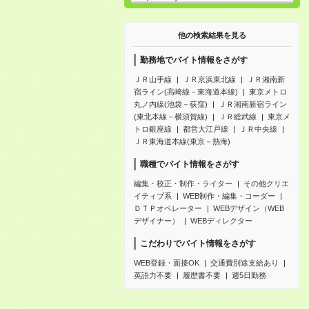
他の検索結果を見る
勤務地でバイト情報をさがす
ＪＲ山手線
ＪＲ京浜東北線
ＪＲ湘南新
宿ライン(高崎線－東海道本線)
東京メトロ
丸ノ内線(池袋－荻窪)
ＪＲ湘南新宿ライン
(東北本線－横須賀線)
ＪＲ総武線
東京メ
トロ銀座線
都営大江戸線
ＪＲ中央線
ＪＲ東海道本線(東京－熱海)
職種でバイト情報をさがす
編集・校正・制作・ライター
その他クリエ
イティブ系
WEB制作・編集・コーダー
ＤＴＰオペレーター
WEBデザイン（WEB
デザイナー）
WEBディレクター
こだわりでバイト情報をさがす
WEB登録・面接OK
交通費別途支給あり
英語力不要
履歴書不要
週5日勤務