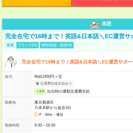
未読
完全在宅で16時まで！英語&日本語＼EC運営サ
派遣
ブランクOK
WEB登録・面接OK
完全在宅で16時まで！英語&日本語＼EC運営サポー
時給2450円＋交
給与
交通費別途支給あり
出社時の通勤交通費支給
交通費
東京都港区
勤務地
六本木駅から徒歩3分
IT・Web・通信
9:00～16:00
勤務時間