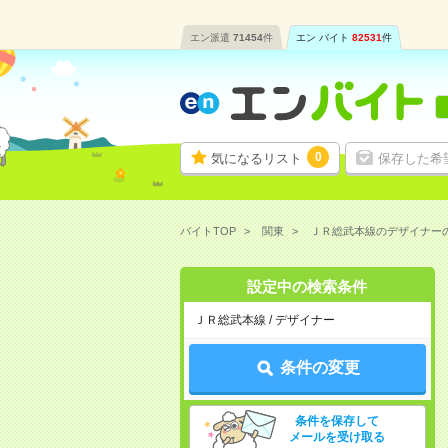
エン派遣
71454
件
エン バイト
82531
件
0
気になるリスト
保存した希
バイトTOP
関東
ＪＲ総武本線のデザイナー
設定中の検索条件
ＪＲ総武本線 / デザイナー
条件の変更
条件を保存して
メールを受け取る