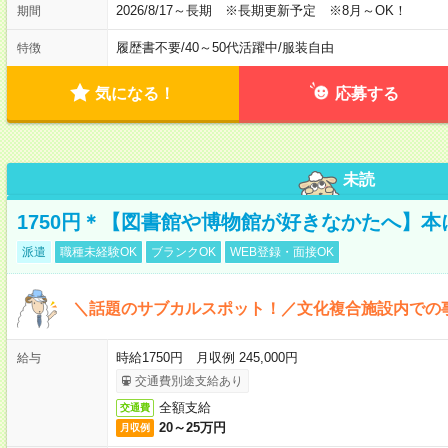
2026/8/17～長期 ※長期更新予定 ※8月～OK！
期間
履歴書不要
/
40～50代活躍中
/
服装自由
特徴
気になる！
応募する
未読
1750円＊【図書館や博物館が好きなかたへ】
派遣
職種未経験OK
ブランクOK
WEB登録・面接OK
＼話題のサブカルスポット！／文化複合施設内での
時給1750円 月収例 245,000円
給与
交通費別途支給あり
全額支給
交通費
20～25万円
月収例