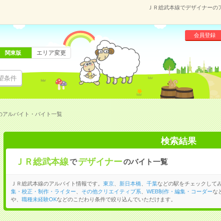
ＪＲ総武本線でデザイナーの
会員登録
エリア変更
関東版
望条件
のアルバイト・バイト一覧
検索結果
ＪＲ総武本線
デザイナー
で
のバイト一覧
ＪＲ総武本線のアルバイト情報です。
東京
、
新日本橋
、
千葉
などの駅をチェックして
集・校正・制作・ライター
、
その他クリエイティブ系
、
WEB制作・編集・コーダー
な
や、
職種未経験OK
などのこだわり条件で絞り込んでいただけます。