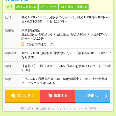
派遣
職種未経験OK
ブランクOK
WEB登録・面接OK
時給1600～1800円 月収例:24万4000円(時給1600円×7時間×20
給与
日+残業10時間) ※日収1万円～
東京都品川区
勤務地
北
品川駅
から徒歩5分
/
品川駅
から徒歩10分
/
天王洲アイル
駅からバス10分
《官公庁関連ワーク》
10:00～18:00(実働7時間/休憩60分) ※初日のみ10:30～18:00に
勤務時間
なります。
【急募！】※即日スタートOKで長期のお仕事！(スタート日の選
期間
択OK)
日払いOK
/
履歴書不要
/
40～50代活躍中
/
10名以上の大量募
特徴
集
/
パソコンスキル不要
気になる！
応募する
詳細へ
掲載元企業名
株式会社綜合キャリアオプション オフィスワーク事業部