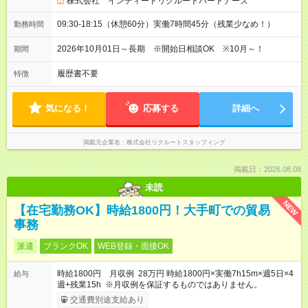
株式会社 インディードリクルートパートナーズ
09:30-18:15（休憩60分）実働7時間45分（残業少なめ！）
勤務時間
2026年10月01日～長期 ※開始日相談OK ※10月～！
期間
履歴書不要
特徴
気になる！
応募する
詳細へ
掲載元企業名
株式会社リクルートスタッフィング
掲載日：2026.08.08
未読
NEW
【在宅勤務OK】時給1800円！大手町での貿易
事務
派遣
ブランクOK
WEB登録・面接OK
時給1800円 月収例 28万円 時給1800円×実働7h15m×週5日×4
給与
週+残業15h ※月収例を保証するものではありません。
交通費別途支給あり