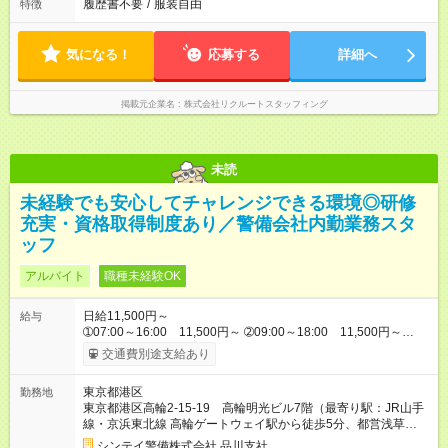
履歴書不要
/
服装自由
特徴
気になる！
応募する
詳細へ
掲載元企業名
株式会社リクルートスタッフィング
未読
未経験でも安心してチャレンジできる環境◎研修
充実・資格取得制度あり／警備会社内勤業務スタ
ッフ
アルバイト
職種未経験OK
日給11,500円～
給与
➀07:00～16:00 11,500円～ ➁09:00～18:00 11,500円～
➂13:00～22:00 11,500円～ ※他時間帯のお仕事もございま
交通費別途支給あり
す。 入社当初は上記からスタートとなります。 その後、警備検
定資格取得、社内試験等により昇格（正社員採用含）・昇給が
東京都港区
勤務地
ございます。 【試用期間】試用期間なし
東京都港区高輪2-15-19 高輪明光ビル7階（最寄り駅：JR山手
線・京浜東北線 高輪ゲートウェイ駅から徒歩5分、都営浅草
線 泉岳寺駅から徒歩3分）
シンテイ警備株式会社 品川支社