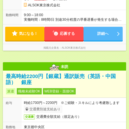
ALSOK東京株式会社
9:00～18:00
勤務時間
実働時間：8時間/日 別途30分程度の早番遅番が発生する場合が
あります（時間外手当支給）。
気になる！
応募する
詳細へ
掲載元企業名
ALSOK東京株式会社
未読
最高時給2200円【銀蔵】通訳販売（英語・中国
語） 銀座
派遣
職種未経験OK
WEB登録・面接OK
時給1700円～2200円 ※ご経験・スキルにより考慮致します
給与
交通費別途支給あり
交通費全額支給（規定あり）
交通費
東京都中央区
勤務地