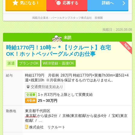
気になる！
応募する
詳細へ
掲載元企業名
パーソルテンプスタッフ株式会社 首都圏
掲載日：2026.08.08
未読
NEW
時給1770円！10時～＊【リクルート】在宅
OK！ホットペッパーグルメのお仕事
派遣
ブランクOK
WEB登録・面接OK
時給1770円 月収例 28万円 時給1770円×実働7h30m×週5日×4
給与
週+残業10h ※月収例を保証するものではありません。
交通費別途支給あり
1ヶ月3万円を上限として実費支給
交通費
25～30万円
月収例
東京都千代田区
勤務地
東京駅
から徒歩2分
/
京橋(東京都)駅から徒歩4分
/
宝町(東京
都)駅
/
…
株式会社 リクルート