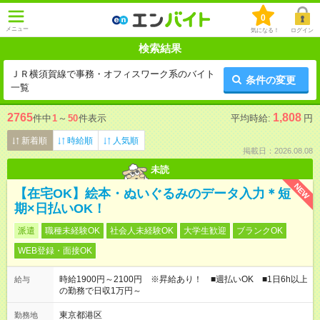
0
メニュー
気になる！
ログイン
検索結果
ＪＲ横須賀線で事務・オフィスワーク系のバイト
条件の変更
一覧
2765
1,808
件中
1
～
50
件表示
平均時給:
円
新着順
時給順
人気順
掲載日：2026.08.08
未読
NEW
【在宅OK】絵本・ぬいぐるみのデータ入力＊短
期×日払いOK！
派遣
職種未経験OK
社会人未経験OK
大学生歓迎
ブランクOK
WEB登録・面接OK
時給1900円～2100円 ※昇給あり！ ■週払いOK ■1日6h以上
給与
の勤務で日収1万円～
東京都港区
勤務地