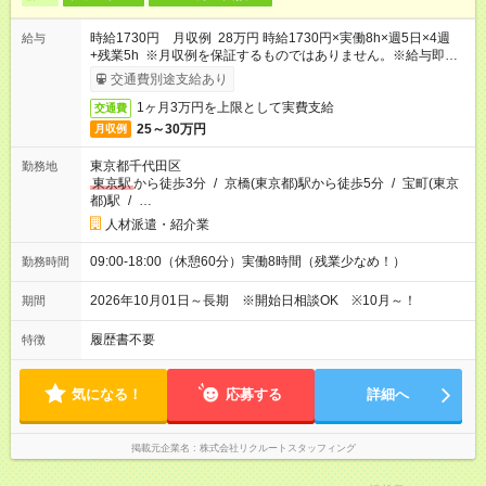
時給1730円 月収例 28万円 時給1730円×実働8h×週5日×4週
給与
+残業5h ※月収例を保証するものではありません。※給与即受取
りサービス利用可（利用条件有）
交通費別途支給あり
1ヶ月3万円を上限として実費支給
交通費
25～30万円
月収例
東京都千代田区
勤務地
東京駅
から徒歩3分
/
京橋(東京都)駅から徒歩5分
/
宝町(東京
都)駅
/
…
人材派遣・紹介業
09:00-18:00（休憩60分）実働8時間（残業少なめ！）
勤務時間
2026年10月01日～長期 ※開始日相談OK ※10月～！
期間
履歴書不要
特徴
気になる！
応募する
詳細へ
掲載元企業名
株式会社リクルートスタッフィング