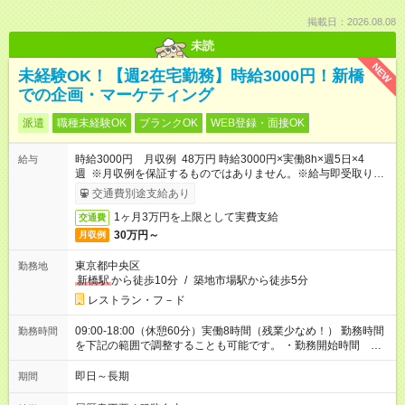
掲載日：2026.08.08
未読
NEW
未経験OK！【週2在宅勤務】時給3000円！新橋
での企画・マーケティング
派遣
職種未経験OK
ブランクOK
WEB登録・面接OK
時給3000円 月収例 48万円 時給3000円×実働8h×週5日×4
給与
週 ※月収例を保証するものではありません。※給与即受取りサ
ービス利用可（利用条件有）
交通費別途支給あり
1ヶ月3万円を上限として実費支給
交通費
30万円～
月収例
東京都中央区
勤務地
新橋駅
から徒歩10分
/
築地市場駅から徒歩5分
レストラン・フ－ド
09:00-18:00（休憩60分）実働8時間（残業少なめ！） 勤務時間
勤務時間
を下記の範囲で調整することも可能です。 ・勤務開始時間
09:00～10:00 ・勤務終了時間 17:00～18:00 ・実働 07:00～
08:00
即日～長期
期間