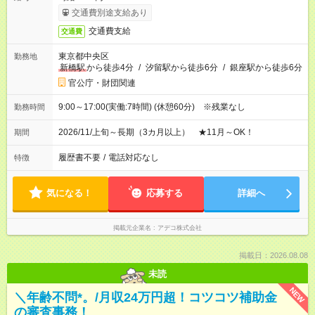
交通費別途支給あり
交通費支給
交通費
東京都中央区
勤務地
新橋駅
から徒歩4分
/
汐留駅から徒歩6分
/
銀座駅から徒歩6分
官公庁・財団関連
9:00～17:00(実働:7時間) (休憩60分) ※残業なし
勤務時間
2026/11/上旬～長期（3カ月以上） ★11月～OK！
期間
履歴書不要
/
電話対応なし
特徴
気になる！
応募する
詳細へ
掲載元企業名
アデコ株式会社
掲載日：2026.08.08
未読
NEW
＼年齢不問*。/月収24万円超！コツコツ補助金
の審査事務！