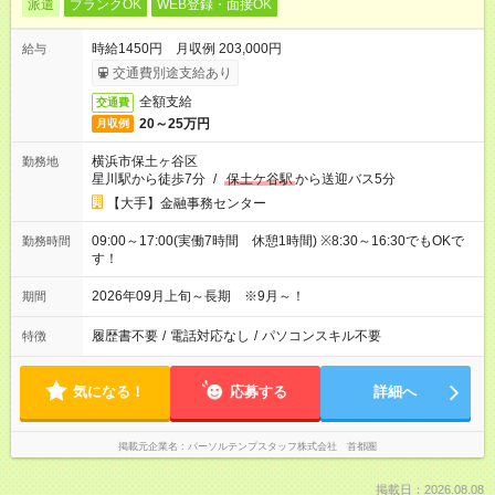
派遣
ブランクOK
WEB登録・面接OK
時給1450円 月収例 203,000円
給与
交通費別途支給あり
全額支給
交通費
20～25万円
月収例
横浜市保土ヶ谷区
勤務地
星川駅から徒歩7分
/
保土ケ谷駅
から送迎バス5分
【大手】金融事務センター
09:00～17:00(実働7時間 休憩1時間) ※8:30～16:30でもOKで
勤務時間
す！
2026年09月上旬～長期 ※9月～！
期間
履歴書不要
/
電話対応なし
/
パソコンスキル不要
特徴
気になる！
応募する
詳細へ
掲載元企業名
パーソルテンプスタッフ株式会社 首都圏
掲載日：2026.08.08