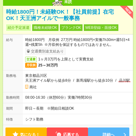
未読
NEW
時給1800円！未経験OK！【社員前提】在宅
OK！天王洲アイルで一般事務
紹介予定派遣
職種未経験OK
ブランクOK
WEB登録・面接OK
時給1800円 月収例 27万円 時給1800円×実働7h30m×週5日×4
給与
週+残業5h ※月収例を保証するものではありません。
交通費別途支給あり
1ヶ月3万円を上限として実費支給
交通費
25～30万円
月収例
東京都品川区
勤務地
天王洲アイル駅から徒歩8分
/
新馬場駅から徒歩10分
/
品川駅
商社
08:00-16:30（休憩60分）実働7時間30分
勤務時間
即日～長期 ※開始日相談OK
期間
シフト勤務
特徴
気になる！
応募する
詳細へ