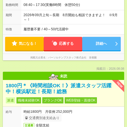
08:40～17:30(実働8時間 休憩50分)
勤務時間
2026年09月上旬～長期 8月開始も相談できますよ！ ※9月
期間
～！
履歴書不要
/
40～50代活躍中
特徴
気になる！
応募する
詳細へ
掲載元企業名
パーソルテンプスタッフ株式会社 首都圏
掲載日：2026.08.08
未読
NEW
1800円＊《時間相談OK！》派遣スタッフ活躍
中！横浜駅近！長期！総務
派遣
職種未経験OK
ブランクOK
WEB登録・面接OK
時給1800円 月収例 252,000円
給与
交通費別途支給あり
全額支給
交通費