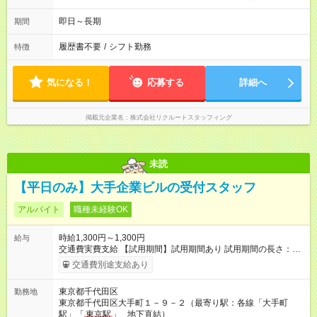
即日～長期
期間
履歴書不要
/
シフト勤務
特徴
気になる！
応募する
詳細へ
掲載元企業名
株式会社リクルートスタッフィング
未読
【平日のみ】大手企業ビルの受付スタッフ
アルバイト
職種未経験OK
時給1,300円～1,300円
給与
交通費実費支給 【試用期間】試用期間あり 試用期間の長さ：6
ヶ月 雇用形態、給与は本採用時と同じです。
交通費別途支給あり
東京都千代田区
勤務地
東京都千代田区大手町１－９－２（最寄り駅：各線「大手町
駅」「
東京駅
」 地下直結）