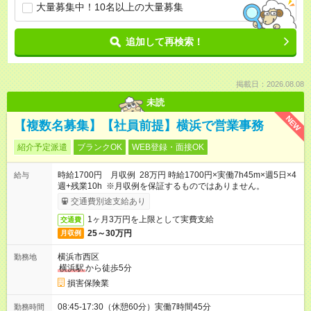
大量募集中！10名以上の大量募集
追加して再検索！
掲載日：2026.08.08
未読
NEW
【複数名募集】【社員前提】横浜で営業事務
紹介予定派遣
ブランクOK
WEB登録・面接OK
時給1700円 月収例 28万円 時給1700円×実働7h45m×週5日×4
給与
週+残業10h ※月収例を保証するものではありません。
交通費別途支給あり
1ヶ月3万円を上限として実費支給
交通費
25～30万円
月収例
横浜市西区
勤務地
横浜駅
から徒歩5分
損害保険業
08:45-17:30（休憩60分）実働7時間45分
勤務時間