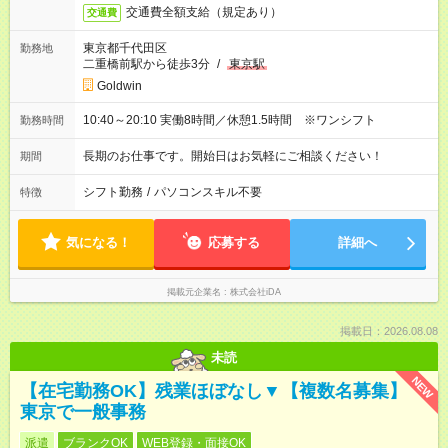
交通費全額支給（規定あり）
交通費
東京都千代田区
勤務地
二重橋前駅から徒歩3分
/
東京駅
Goldwin
10:40～20:10 実働8時間／休憩1.5時間 ※ワンシフト
勤務時間
長期のお仕事です。開始日はお気軽にご相談ください！
期間
シフト勤務
/
パソコンスキル不要
特徴
気になる！
応募する
詳細へ
掲載元企業名
株式会社iDA
掲載日：2026.08.08
未読
NEW
【在宅勤務OK】残業ほぼなし▼【複数名募集】
東京で一般事務
派遣
ブランクOK
WEB登録・面接OK