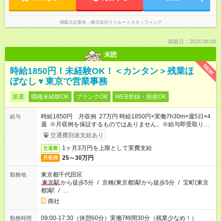
掲載元企業名
株式会社リクルートスタッフィング
掲載日：2026.08.08
未読
NEW
時給1850円！未経験OK！＜カンタン＞残業ほ
ぼなし▼東京で営業事務
派遣
職種未経験OK
ブランクOK
WEB登録・面接OK
時給1850円 月収例 27万円 時給1850円×実働7h30m×週5日×4
給与
週 ※月収例を保証するものではありません。※給与即受取りサ
ービス利用可（利用条件有）
交通費別途支給あり
1ヶ月3万円を上限として実費支給
交通費
25～30万円
月収例
東京都千代田区
勤務地
東京駅
から徒歩5分
/
京橋(東京都)駅から徒歩5分
/
宝町(東京
都)駅
/
…
商社
09:00-17:30（休憩60分）実働7時間30分（残業少なめ！）
勤務時間