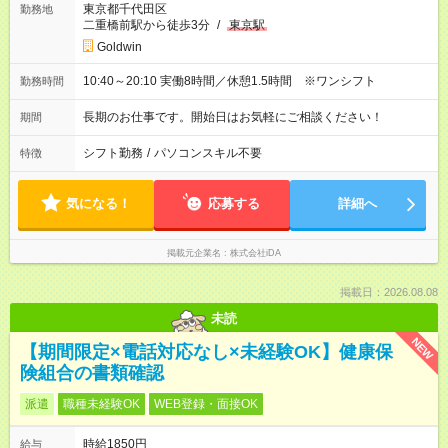
東京都千代田区
勤務地
二重橋前駅から徒歩3分
/
東京駅
Goldwin
10:40～20:10 実働8時間／休憩1.5時間 ※ワンシフト
勤務時間
長期のお仕事です。開始日はお気軽にご相談ください！
期間
シフト勤務
/
パソコンスキル不要
特徴
気になる！
応募する
詳細へ
掲載元企業名
株式会社iDA
掲載日：2026.08.08
未読
NEW
【期間限定×電話対応なし×未経験OK】健康保
険組合の書類確認
派遣
職種未経験OK
WEB登録・面接OK
時給1850円
給与