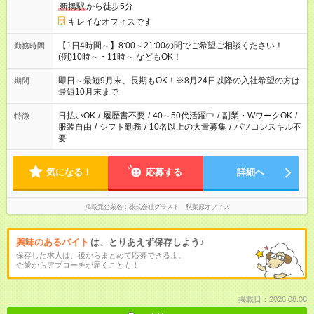
新橋駅
から徒歩5分
キレイなオフィスです
【1日4時間～】8:00～21:00の間でご希望ご相談ください！
勤務時間
(例)10時～・11時～ などもOK！
即日～最短9月末、長期もOK！※8月24日以降の入社希望の方は
期間
最短10月末まで
日払いOK
/
履歴書不要
/
40～50代活躍中
/
副業・WワークOK
/
特徴
服装自由
/
シフト勤務
/
10名以上の大量募集
/
パソコンスキル不
要
気になる！
応募する
詳細へ
掲載元企業名
株式会社グラスト 秋葉原オフィス
興味のあるバイト
は、とりあえず保存しよう♪
保存した求人は、後からまとめて応募できるよ。
企業からアプローチが届くことも！
掲載日：2026.08.08