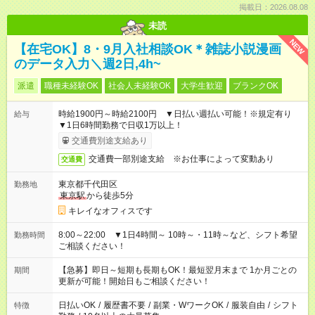
掲載日：2026.08.08
未読
NEW
【在宅OK】8・9月入社相談OK＊雑誌小説漫画
のデータ入力＼週2日,4h~
派遣
職種未経験OK
社会人未経験OK
大学生歓迎
ブランクOK
時給1900円～時給2100円 ▼日払い週払い可能！※規定有り
給与
▼1日6時間勤務で日収1万以上！
交通費別途支給あり
交通費一部別途支給 ※お仕事によって変動あり
交通費
東京都千代田区
勤務地
東京駅
から徒歩5分
キレイなオフィスです
8:00～22:00 ▼1日4時間～ 10時～・11時～など、シフト希望
勤務時間
ご相談ください！
【急募】即日～短期も長期もOK！最短翌月末まで 1か月ごとの
期間
更新が可能！開始日もご相談ください！
日払いOK
/
履歴書不要
/
副業・WワークOK
/
服装自由
/
シフト
特徴