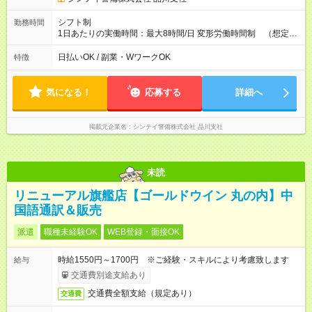
シフト制
勤務時間
1日あたりの実働時間：最大8時間/日 変形労働時間制 （想定労
働時間 172時間/月） 【シフト例】 ➀07:00～16:00 （実働8
時間・休憩1時間） ➁09:00～18:00 （実働8時間・休憩1時
日払いOK / 副業・WワークOK
特徴
間） ➂13:00～22:00 （実働8時間・休憩1時間）
気になる！
応募する
詳細へ
掲載元企業名
シンテイ警備株式会社 品川支社
未読
リニューアル旗艦店【ゴールドウイン 丸の内】中
国語通訳＆販売
派遣
職種未経験OK
WEB登録・面接OK
時給1550円～1700円 ※ご経験・スキルにより考慮致します
給与
交通費別途支給あり
交通費全額支給（規定あり）
交通費