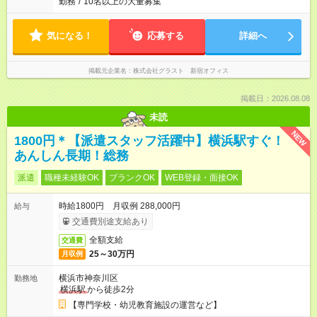
勤務
/
10名以上の大量募集
気になる！
応募する
詳細へ
掲載元企業名
株式会社グラスト 新宿オフィス
掲載日：2026.08.08
未読
NEW
1800円＊【派遣スタッフ活躍中】横浜駅すぐ！
あんしん長期！総務
派遣
職種未経験OK
ブランクOK
WEB登録・面接OK
時給1800円 月収例 288,000円
給与
交通費別途支給あり
全額支給
交通費
25～30万円
月収例
横浜市神奈川区
勤務地
横浜駅
から徒歩2分
【専門学校・幼児教育施設の運営など】