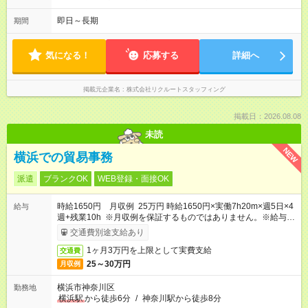
即日～長期
期間
気になる！
応募する
詳細へ
掲載元企業名
株式会社リクルートスタッフィング
掲載日：2026.08.08
未読
NEW
横浜での貿易事務
派遣
ブランクOK
WEB登録・面接OK
時給1650円 月収例 25万円 時給1650円×実働7h20m×週5日×4
給与
週+残業10h ※月収例を保証するものではありません。※給与即
受取りサービス利用可（利用条件有）
交通費別途支給あり
1ヶ月3万円を上限として実費支給
交通費
25～30万円
月収例
横浜市神奈川区
勤務地
横浜駅
から徒歩6分
/
神奈川駅から徒歩8分