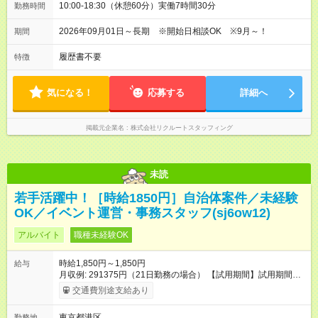
10:00-18:30（休憩60分）実働7時間30分
勤務時間
2026年09月01日～長期 ※開始日相談OK ※9月～！
期間
履歴書不要
特徴
気になる！
応募する
詳細へ
掲載元企業名
株式会社リクルートスタッフィング
未読
若手活躍中！［時給1850円］自治体案件／未経験
OK／イベント運営・事務スタッフ(sj6ow12)
アルバイト
職種未経験OK
時給1,850円～1,850円
給与
月収例: 291375円（21日勤務の場合） 【試用期間】試用期間な
し
交通費別途支給あり
東京都港区
勤務地