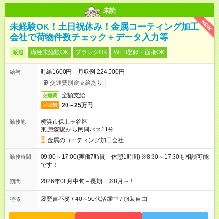
未読
NEW
未経験OK！土日祝休み！金属コーティング加工
会社で荷物件数チェック＋データ入力等
派遣
職種未経験OK
ブランクOK
WEB登録・面接OK
時給1600円 月収例 224,000円
給与
交通費別途支給あり
全額支給
交通費
20～25万円
月収例
横浜市保土ヶ谷区
勤務地
東
戸塚駅
から民間バス11分
金属のコーティング加工会社
09:00～17:00(実働7時間 休憩1時間) ※8:30～17:30も相談可能
勤務時間
です！
2026年08月中旬～長期 ※8月～！
期間
履歴書不要
/
40～50代活躍中
/
服装自由
特徴