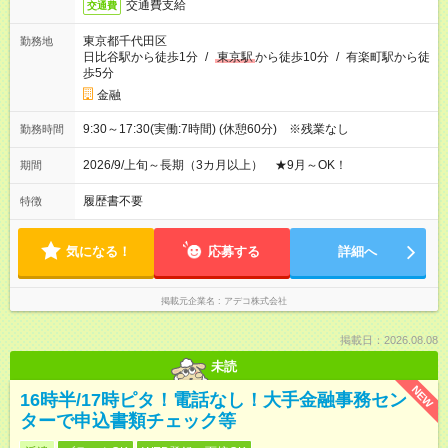
交通費支給
交通費
東京都千代田区
勤務地
日比谷駅から徒歩1分
/
東京駅
から徒歩10分
/
有楽町駅から徒
歩5分
金融
9:30～17:30(実働:7時間) (休憩60分) ※残業なし
勤務時間
2026/9/上旬～長期（3カ月以上） ★9月～OK！
期間
履歴書不要
特徴
気になる！
応募する
詳細へ
掲載元企業名
アデコ株式会社
掲載日：2026.08.08
未読
NEW
16時半/17時ピタ！電話なし！大手金融事務セン
ターで申込書類チェック等