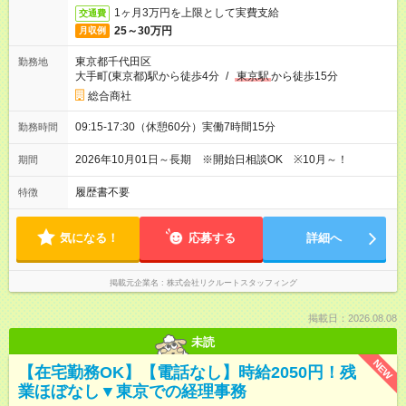
1ヶ月3万円を上限として実費支給
交通費
25～30万円
月収例
東京都千代田区
勤務地
大手町(東京都)駅から徒歩4分
/
東京駅
から徒歩15分
総合商社
09:15-17:30（休憩60分）実働7時間15分
勤務時間
2026年10月01日～長期 ※開始日相談OK ※10月～！
期間
履歴書不要
特徴
気になる！
応募する
詳細へ
掲載元企業名
株式会社リクルートスタッフィング
掲載日：2026.08.08
未読
NEW
【在宅勤務OK】【電話なし】時給2050円！残
業ほぼなし▼東京での経理事務