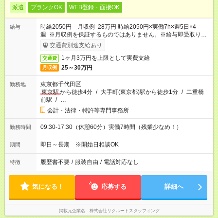
派遣
ブランクOK
WEB登録・面接OK
時給2050円 月収例 28万円 時給2050円×実働7h×週5日×4
給与
週 ※月収例を保証するものではありません。※給与即受取りサ
ービス利用可（利用条件有）
交通費別途支給あり
1ヶ月3万円を上限として実費支給
交通費
25～30万円
月収例
東京都千代田区
勤務地
東京駅
から徒歩4分
/
大手町(東京都)駅から徒歩1分
/
二重橋
前駅
/
…
会計・法律・特許等専門事務所
09:30-17:30（休憩60分）実働7時間（残業少なめ！）
勤務時間
即日～長期 ※開始日相談OK
期間
履歴書不要
/
服装自由
/
電話対応なし
特徴
気になる！
応募する
詳細へ
掲載元企業名
株式会社リクルートスタッフィング