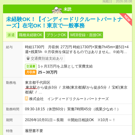
掲載日：2026.08.08
未読
NEW
未経験OK！【インディードリクルートパートナ
ーズ】在宅OK！東京で一般事務
派遣
職種未経験OK
ブランクOK
WEB登録・面接OK
時給1730円 月収例 27万円 時給1730円×実働7h45m×週5日×4
給与
週+残業5h ※月収例を保証するものではありません。※給与即受
取りサービス利用可（利用条件有）
交通費別途支給あり
1ヶ月3万円を上限として実費支給
交通費
25～30万円
月収例
東京都千代田区
勤務地
東京駅
から徒歩3分
/
京橋(東京都)駅から徒歩5分
/
宝町(東京
都)駅
/
…
株式会社 インディードリクルートパートナーズ
09:30-18:15（休憩60分）実働7時間45分（残業少なめ！）
勤務時間
2026年10月01日～長期 ※開始日相談OK ※10月～！
期間
履歴書不要
特徴