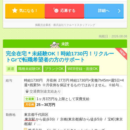
気になる！
応募する
詳細へ
掲載元企業名
株式会社リクルートスタッフィング
掲載日：2026.08.08
未読
NEW
完全在宅＊未経験OK！時給1730円！リクルー
トGrで転職希望者の方のサポート
派遣
職種未経験OK
ブランクOK
WEB登録・面接OK
時給1730円 月収例 27万円 時給1730円×実働7h45m×週5日×4
給与
週+残業5h ※月収例を保証するものではありません。※給与即受
取りサービス利用可（利用条件有）
交通費別途支給あり
1ヶ月3万円を上限として実費支給
交通費
25～30万円
月収例
東京都千代田区
勤務地
東京駅
から徒歩3分
/
京橋(東京都)駅から徒歩5分
/
宝町(東京
都)駅
/
…