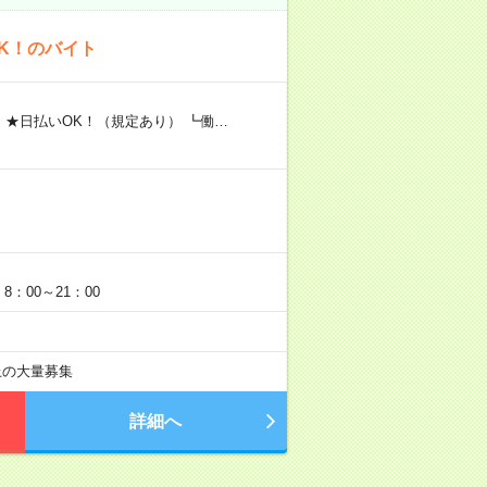
K！のバイト
 ★日払いOK！（規定あり） ┗働…
：00～21：00
以上の大量募集
詳細へ