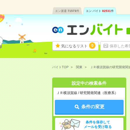
エン派遣
71573
件
エン バイト
82531
件
0
気になるリスト
保存した希
バイトTOP
関東
ＪＲ横須賀線の研究開発関
設定中の検索条件
ＪＲ横須賀線 / 研究開発関連（医療系）
条件の変更
条件を保存して
メールを受け取る