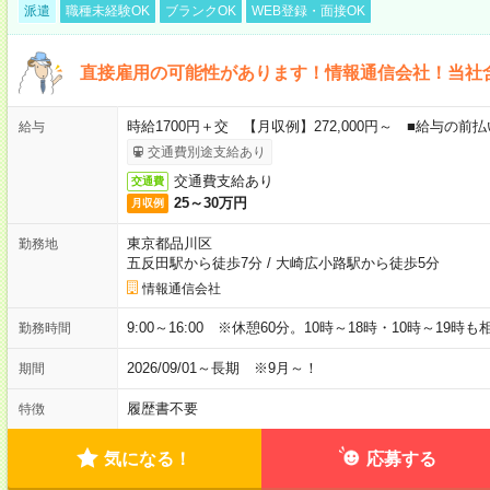
派遣
職種未経験OK
ブランクOK
WEB登録・面接OK
直接雇用の可能性があります！情報通信会社！当社
時給1700円＋交 【月収例】272,000円～ ■給与の
給与
交通費別途支給あり
交通費支給あり
交通費
25～30万円
月収例
東京都品川区
勤務地
五反田駅から徒歩7分
/
大崎広小路駅から徒歩5分
情報通信会社
9:00～16:00 ※休憩60分。10時～18時・10時～19時
勤務時間
2026/09/01～長期 ※9月～！
期間
履歴書不要
特徴
気になる！
応募する