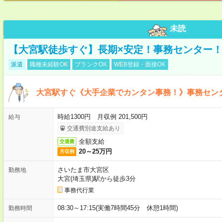
未読
【大宮駅徒歩すぐ】長期×安定！事務センター
派遣
職種未経験OK
ブランクOK
WEB登録・面接OK
大宮駅すぐ《大手企業でカンタン事務！》事務セン
時給1300円 月収例 201,500円
給与
交通費別途支給あり
全額支給
交通費
20～25万円
月収例
さいたま市大宮区
勤務地
大宮(埼玉県)駅から徒歩3分
事務代行業
08:30～17:15(実働7時間45分 休憩1時間)
勤務時間