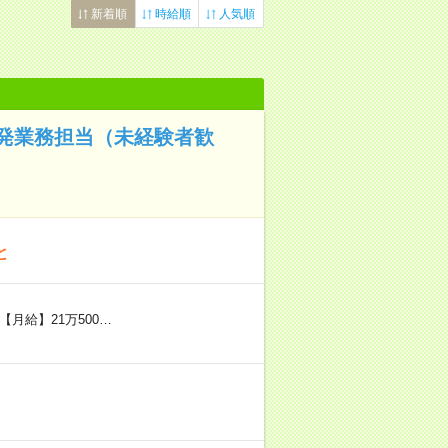
新着順
時給順
人気順
発業務担当（未経験者歓
と
【月給】21万500…