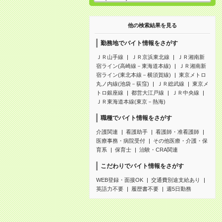
他の検索結果を見る
勤務地でバイト情報をさがす
ＪＲ山手線
ＪＲ京浜東北線
ＪＲ湘南新
宿ライン(高崎線－東海道本線)
ＪＲ湘南新
宿ライン(東北本線－横須賀線)
東京メトロ
丸ノ内線(池袋－荻窪)
ＪＲ総武線
東京メ
トロ銀座線
都営大江戸線
ＪＲ中央線
ＪＲ東海道本線(東京－熱海)
職種でバイト情報をさがす
介護関連
看護助手
看護師・准看護師
医療事務・病院受付
その他医療・介護・保
育系
保育士
治験・CRA関連
こだわりでバイト情報をさがす
WEB登録・面接OK
交通費別途支給あり
英語力不要
履歴書不要
週5日勤務