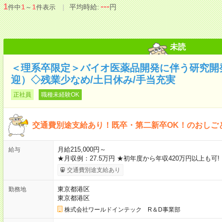
---
1
平均時給:
円
件中
1
～
1
件表示
未読
＜理系卒限定＞バイオ医薬品開発に伴う研究開
迎）◇残業少なめ/土日休み/手当充実
正社員
職種未経験OK
交通費別途支給あり！既卒・第二新卒OK！のおしご
月給215,000円～
給与
★月収例：27.5万円 ★初年度から年収420万円以上も可! 
交通費別途支給あり
東京都港区
勤務地
東京都港区
株式会社ワールドインテック R＆D事業部