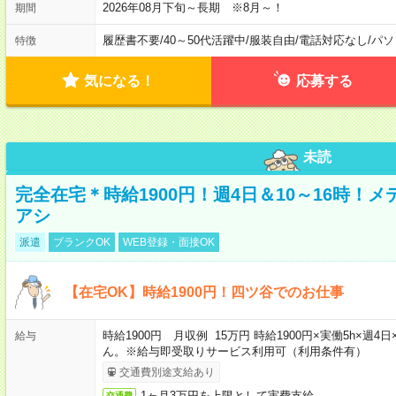
2026年08月下旬～長期 ※8月～！
期間
履歴書不要
/
40～50代活躍中
/
服装自由
/
電話対応なし
/
パソ
特徴
気になる！
応募する
未読
完全在宅＊時給1900円！週4日＆10～16時！
アシ
派遣
ブランクOK
WEB登録・面接OK
【在宅OK】時給1900円！四ツ谷でのお仕事
時給1900円 月収例 15万円 時給1900円×実働5h×
給与
ん。※給与即受取りサービス利用可（利用条件有）
交通費別途支給あり
1ヶ月3万円を上限として実費支給
交通費