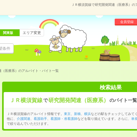
ＪＲ横須賀線で研究開発関連（医療系）の
会員登録
エリア変更
関東版
望条件
連（医療系）のアルバイト・バイト一覧
検索結果
ＪＲ横須賀線
研究開発関連（医療系）
で
のバイト一覧
ＪＲ横須賀線のアルバイト情報です。
東京
、
新橋
、
横浜
などの駅をチェックしてみて
他に、
介護関連
、
看護助手
、
看護師・准看護師
などを取り揃えています。さらに、
単
で絞り込んでいただけます。