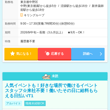
東京都中野区
勤務地
中野(東京都)駅から徒歩5分
/
沼袋駅から徒歩16分
/
新井薬師
前駅から徒歩18分
キリングループ
9:00～17:30(実働:7時間30分) (休憩60分)
勤務時間
2026/9/中旬～長期（3カ月以上） ★9月～OK！
期間
履歴書不要
特徴
気になる！
応募する
詳細へ
未読
人気イベントも！好きな場所で働けるイベント
スタッフ☆来社不要！働いたその日に給料もら
える日払い/T1
アルバイト
職種未経験OK