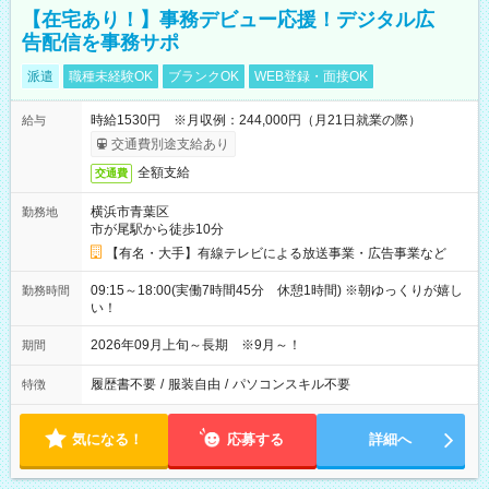
【在宅あり！】事務デビュー応援！デジタル広
告配信を事務サポ
派遣
職種未経験OK
ブランクOK
WEB登録・面接OK
時給1530円 ※月収例：244,000円（月21日就業の際）
給与
交通費別途支給あり
全額支給
交通費
横浜市青葉区
勤務地
市が尾駅から徒歩10分
【有名・大手】有線テレビによる放送事業・広告事業など
09:15～18:00(実働7時間45分 休憩1時間) ※朝ゆっくりが嬉し
勤務時間
い！
2026年09月上旬～長期 ※9月～！
期間
履歴書不要
/
服装自由
/
パソコンスキル不要
特徴
気になる！
応募する
詳細へ