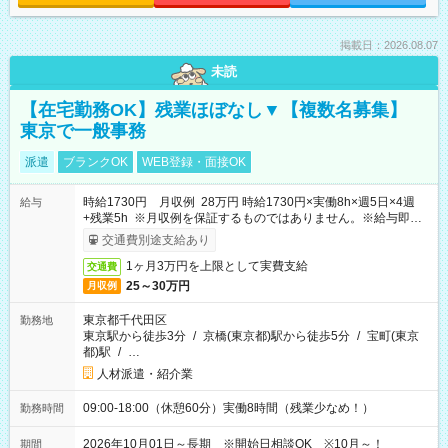
掲載日：2026.08.07
未読
【在宅勤務OK】残業ほぼなし▼【複数名募集】
東京で一般事務
派遣
ブランクOK
WEB登録・面接OK
時給1730円 月収例 28万円 時給1730円×実働8h×週5日×4週
給与
+残業5h ※月収例を保証するものではありません。※給与即受
取りサービス利用可（利用条件有）
交通費別途支給あり
1ヶ月3万円を上限として実費支給
交通費
25～30万円
月収例
東京都千代田区
勤務地
東京駅から徒歩3分
/
京橋(東京都)駅から徒歩5分
/
宝町(東京
都)駅
/
…
人材派遣・紹介業
09:00-18:00（休憩60分）実働8時間（残業少なめ！）
勤務時間
2026年10月01日～長期 ※開始日相談OK ※10月～！
期間