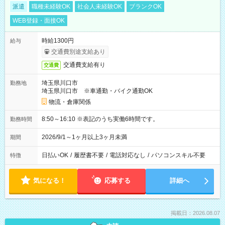
派遣
職種未経験OK
社会人未経験OK
ブランクOK
WEB登録・面接OK
時給1300円
給与
交通費別途支給あり
交通費支給有り
交通費
埼玉県川口市
勤務地
埼玉県川口市 ※車通勤・バイク通勤OK
物流・倉庫関係
8:50～16:10 ※表記のうち実働6時間です。
勤務時間
2026/9/1～1ヶ月以上3ヶ月未満
期間
日払いOK
/
履歴書不要
/
電話対応なし
/
パソコンスキル不要
特徴
気になる！
応募する
詳細へ
掲載日：2026.08.07