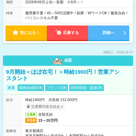
2026年09月上旬～長期 ※9月～！
期間
履歴書不要
/
40～50代活躍中
/
副業・WワークOK
/
服装自由
/
特徴
パソコンスキル不要
気になる！
応募する
詳細へ
掲載日：2026.08.07
未読
9月開始＜ほぼ在宅！＞時給1900円！営業アシ
スタント
派遣
職種未経験OK
ブランクOK
WEB登録・面接OK
時給1900円 月収例 152,000円
給与
交通費別途支給あり
全額支給
交通費
15～20万円
月収例
東京都港区
勤務地
赤坂見附駅から徒歩5分
/
永田町駅から徒歩5分