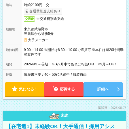
時給2100円＋交
給与
交通費別途支給あり
※交通費別途支給
交通費
東京都武蔵野市
勤務地
三鷹駅から徒歩5分
大手メーカー
9:00～14:00 ※開始は8:30～10:00で選択可 ※本件は週20時間勤
勤務時間
務案件です
2026/9/1～長期 ※★9月中であれば相談OK! ※9月～OK！
期間
履歴書不要
/
40～50代活躍中
/
服装自由
特徴
気になる！
応募する
詳細へ
掲載日：2026.08.07
未読
【在宅週1】未経験OK！大手通信！採用アシス