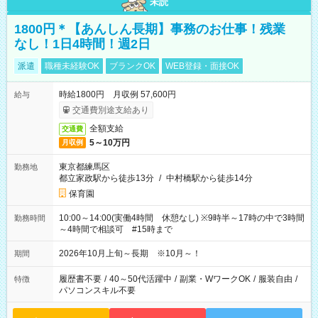
未読
1800円＊【あんしん長期】事務のお仕事！残業
なし！1日4時間！週2日
派遣
職種未経験OK
ブランクOK
WEB登録・面接OK
時給1800円 月収例 57,600円
給与
交通費別途支給あり
全額支給
交通費
5～10万円
月収例
東京都練馬区
勤務地
都立家政駅から徒歩13分
/
中村橋駅から徒歩14分
保育園
10:00～14:00(実働4時間 休憩なし) ※9時半～17時の中で3時間
勤務時間
～4時間で相談可 #15時まで
2026年10月上旬～長期 ※10月～！
期間
履歴書不要
/
40～50代活躍中
/
副業・WワークOK
/
服装自由
/
特徴
パソコンスキル不要