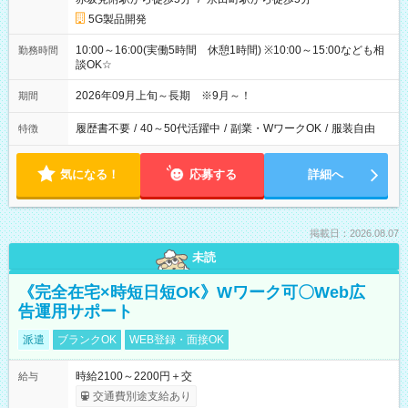
5G製品開発
10:00～16:00(実働5時間 休憩1時間) ※10:00～15:00なども相
勤務時間
談OK☆
2026年09月上旬～長期 ※9月～！
期間
履歴書不要
/
40～50代活躍中
/
副業・WワークOK
/
服装自由
特徴
気になる！
応募する
詳細へ
掲載日：2026.08.07
未読
《完全在宅×時短日短OK》Wワーク可〇Web広
告運用サポート
派遣
ブランクOK
WEB登録・面接OK
時給2100～2200円＋交
給与
交通費別途支給あり