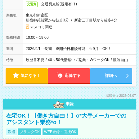
交通費支給(規定有り)
交通費
東京都新宿区
勤務地
新宿御苑前駅から徒歩3分
/
新宿三丁目駅から徒歩4分
マスコミ関連
10:00～19:00
勤務時間
2026/9/1～長期 ※開始日相談可能 ※9月～OK！
期間
履歴書不要
/
40～50代活躍中
/
副業・WワークOK
/
服装自由
特徴
気になる！
応募する
詳細へ
掲載日：2026.08.07
未読
在宅OK！【働き方自由！】o*大手メーカーでの
アシスタント業務*o！
派遣
ブランクOK
WEB登録・面接OK