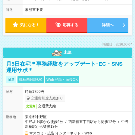
履歴書不要
特徴
気になる！
応募する
詳細へ
掲載日：2026.08.07
未読
月5日在宅＊事務経験をアップデート↑EC・SNS
運用サポ＊
派遣
職種未経験OK
WEB登録・面接OK
時給1750円
給与
交通費別途支給あり
交通費支給
交通費
東京都中野区
勤務地
中野坂上駅から徒歩2分
/
西新宿五丁目駅から徒歩12分
/
中野
新橋駅から徒歩13分
マスコミ・広告;インターネット・Web