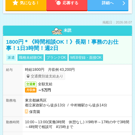
気になる！
応募する
詳細へ
掲載日：2026.08.07
未読
1800円＊《時間相談OK！》長期！事務のお仕
事！1日3時間！週2日
派遣
職種未経験OK
ブランクOK
WEB登録・面接OK
時給1800円 月収例 43,200円
給与
交通費別途支給あり
全額支給
交通費
～5万円
月収例
東京都練馬区
勤務地
都立家政駅から徒歩13分
/
中村橋駅から徒歩14分
保育園
10:00～13:00(実働3時間 休憩なし) ※9時半～17時の中で3時間
勤務時間
～4時間で相談可 #15時まで