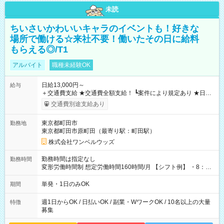
未読
ちいさいかわいいキャラのイベントも！好きな
場所で働ける☆来社不要！働いたその日に給料
もらえる◎/T1
アルバイト
職種未経験OK
日給13,000円～
給与
＋交通費支給 ★交通費全額支給！ ┗案件により規定あり ★日払
いOK！（規定あり） ┗働いたその日に現金GET♪ お仕事後はコ
交通費別途支給あり
ンビニATMから 日払い分を引き落とせます！ 【試用期間】試
用期間なし
東京都町田市
勤務地
東京都町田市原町田（最寄り駅：町田駅）
株式会社ワンベルウッズ
勤務時間は指定なし
勤務時間
変形労働時間制 想定労働時間160時間/月 【シフト例】 ・8：00
～21：00
単発・1日のみOK
期間
週1日からOK / 日払いOK / 副業・WワークOK / 10名以上の大量
特徴
募集