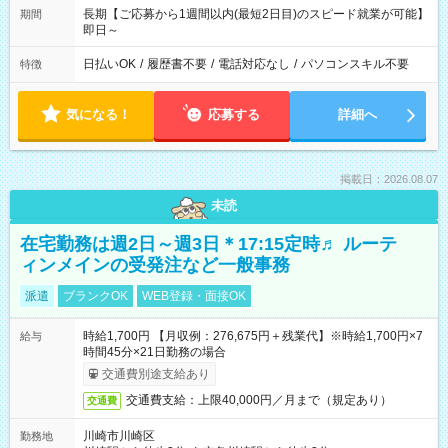
長期【ご応募から1週間以内(最短2日目)のスピード就業が可能】
期間
即日～
日払いOK
/
履歴書不要
/
電話対応なし
/
パソコンスキル不要
特徴
気になる！
応募する
詳細へ
掲載日：2026.08.07
未読
在宅勤務は週2日～週3日＊17:15定時♬ ルーテ
ィンメインの受発注など一般事務
派遣
ブランクOK
WEB登録・面接OK
時給1,700円 【月収例：276,675円＋残業代】※時給1,700円×7
給与
時間45分×21日勤務の場合
交通費別途支給あり
交通費支給：上限40,000円／月まで（規定あり）
交通費
川崎市川崎区
勤務地