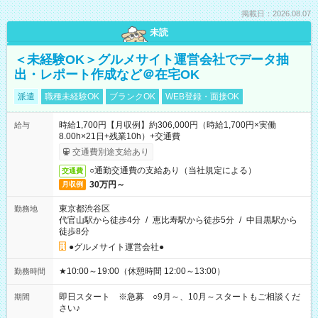
掲載日：2026.08.07
未読
＜未経験OK＞グルメサイト運営会社でデータ抽
出・レポート作成など＠在宅OK
派遣
職種未経験OK
ブランクOK
WEB登録・面接OK
時給1,700円【月収例】約306,000円（時給1,700円×実働
給与
8.00h×21日+残業10h）+交通費
交通費別途支給あり
○通勤交通費の支給あり（当社規定による）
交通費
30万円～
月収例
東京都渋谷区
勤務地
代官山駅から徒歩4分
/
恵比寿駅から徒歩5分
/
中目黒駅から
徒歩8分
●グルメサイト運営会社●
★10:00～19:00（休憩時間 12:00～13:00）
勤務時間
即日スタート ※急募 ○9月～、10月～スタートもご相談くだ
期間
さい♪