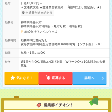
日給13,000円～
給与
＋交通費支給 ★交通費全額支給！ ┗案件により規定あり ★日払
いOK！（規定あり） ┗働いたその日に現金GET♪ お仕事後はコ
交通費別途支給あり
ンビニATMから 日払い分を引き落とせます！ 【試用期間】試
用期間なし
神奈川県藤沢市
勤務地
神奈川県藤沢市湘南台（最寄り駅：湘南台駅）
株式会社ワンベルウッズ
勤務時間は指定なし
勤務時間
変形労働時間制 想定労働時間160時間/月 【シフト例】 ・8：00
～21：00
単発・1日のみOK
期間
週1日からOK / 日払いOK / 副業・WワークOK / 10名以上の大量
特徴
募集
気になる！
応募する
詳細へ