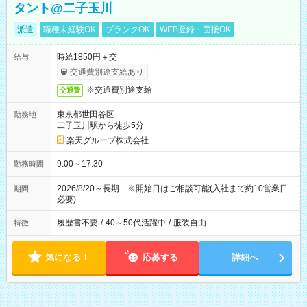
タント@二子玉川
派遣
職種未経験OK
ブランクOK
WEB登録・面接OK
時給1850円＋交
給与
交通費別途支給あり
※交通費別途支給
交通費
東京都世田谷区
勤務地
二子玉川駅から徒歩5分
楽天グループ株式会社
9:00～17:30
勤務時間
2026/8/20～長期 ※開始日はご相談可能(入社まで約10営業日
期間
必要)
履歴書不要
/
40～50代活躍中
/
服装自由
特徴
気になる！
応募する
詳細へ