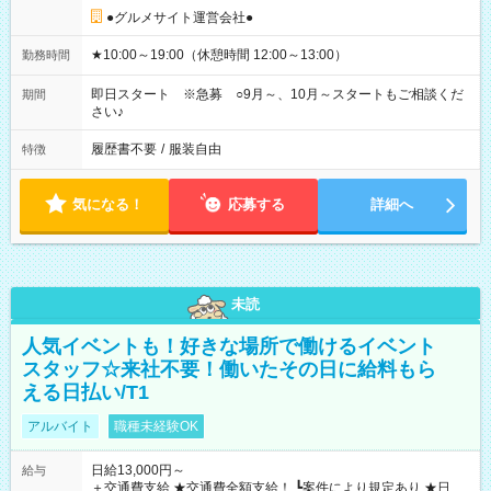
●グルメサイト運営会社●
★10:00～19:00（休憩時間 12:00～13:00）
勤務時間
即日スタート ※急募 ○9月～、10月～スタートもご相談くだ
期間
さい♪
履歴書不要
/
服装自由
特徴
気になる！
応募する
詳細へ
未読
人気イベントも！好きな場所で働けるイベント
スタッフ☆来社不要！働いたその日に給料もら
える日払い/T1
アルバイト
職種未経験OK
日給13,000円～
給与
＋交通費支給 ★交通費全額支給！ ┗案件により規定あり ★日払