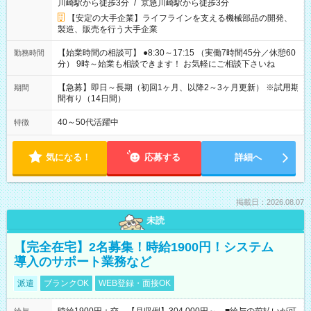
川崎駅から徒歩3分
/
京急川崎駅から徒歩3分
【安定の大手企業】ライフラインを支える機械部品の開発、
製造、販売を行う大手企業
【始業時間の相談可】 ●8:30～17:15 （実働7時間45分／休憩60
勤務時間
分） 9時～始業も相談できます！ お気軽にご相談下さいね
【急募】即日～長期（初回1ヶ月、以降2～3ヶ月更新） ※試用期
期間
間有り（14日間）
40～50代活躍中
特徴
気になる！
応募する
詳細へ
掲載日：2026.08.07
未読
【完全在宅】2名募集！時給1900円！システム
導入のサポート業務など
派遣
ブランクOK
WEB登録・面接OK