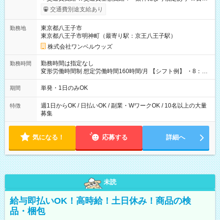
いOK！（規定あり） ┗働いたその日に現金GET♪ お仕事後はコ
交通費別途支給あり
ンビニATMから 日払い分を引き落とせます！ 【試用期間】試
用期間なし
東京都八王子市
勤務地
東京都八王子市明神町（最寄り駅：京王八王子駅）
株式会社ワンベルウッズ
勤務時間は指定なし
勤務時間
変形労働時間制 想定労働時間160時間/月 【シフト例】 ・8：00
～21：00
単発・1日のみOK
期間
週1日からOK / 日払いOK / 副業・WワークOK / 10名以上の大量
特徴
募集
気になる！
応募する
詳細へ
未読
給与即払いOK！高時給！土日休み！商品の検
品・梱包