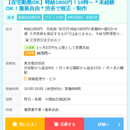
【在宅勤務OK】時給1900円！10時～＊未経験
OK！服装自由＊渋谷で校正・制作
派遣
職種未経験OK
ブランクOK
WEB登録・面接OK
時給1900円 月収例 30万円 時給1900円×実働8h×週5日×4
給与
週 ※月収例を保証するものではありません。※給与即受取りサ
ービス利用可（利用条件有）
交通費別途支給あり
1ヶ月3万円を上限として実費支給
交通費
30万円～
月収例
東京都渋谷区
勤務地
渋谷駅から徒歩8分
/
代々木公園駅から徒歩12分
/
代々木八幡
駅
情報処理サ－ビス
10:00-19:00（休憩60分）実働8時間
勤務時間
即日～長期 ※開始日相談OK
期間
履歴書不要
/
服装自由
特徴
気になる！
応募する
詳細へ