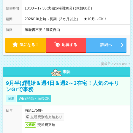
10:00～17:30(実働:6時間30分) (休憩60分)
勤務時間
2026/10/上旬～長期（3カ月以上） ★10月～OK！
期間
履歴書不要
/
服装自由
特徴
気になる！
応募する
詳細へ
掲載日：2026.08.07
未読
9月半ば開始＆週4日＆週2～3在宅！人気のキリ
ンGrで事務
派遣
WEB登録・面接OK
時給1750円
給与
交通費別途支給あり
交通費支給
交通費