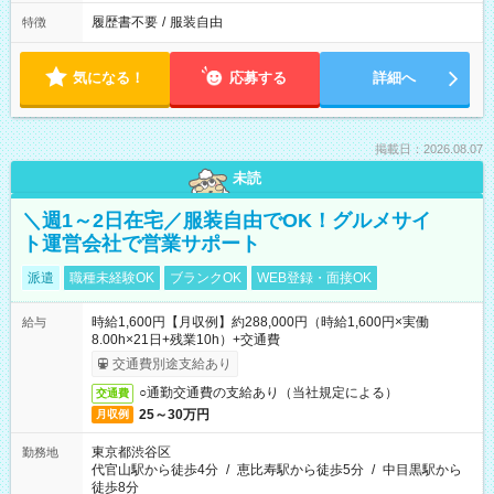
履歴書不要
/
服装自由
特徴
気になる！
応募する
詳細へ
掲載日：2026.08.07
未読
＼週1～2日在宅／服装自由でOK！グルメサイ
ト運営会社で営業サポート
派遣
職種未経験OK
ブランクOK
WEB登録・面接OK
時給1,600円【月収例】約288,000円（時給1,600円×実働
給与
8.00h×21日+残業10h）+交通費
交通費別途支給あり
○通勤交通費の支給あり（当社規定による）
交通費
25～30万円
月収例
東京都渋谷区
勤務地
代官山駅から徒歩4分
/
恵比寿駅から徒歩5分
/
中目黒駅から
徒歩8分