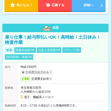
気になる！
応募する
詳細へ
未読
座り仕事！給与即払いOK！高時給！土日休み！
検査作業
派遣
職種未経験OK
社会人未経験OK
ブランクOK
WEB登録・面接OK
時給1500円
給与
交通費別途支給あり
交通費支給有り
交通費
埼玉県春日部市
勤務地
八木崎駅から徒歩12分
電子・機械系メーカー
8:15～17:00 ※表記のうち実働8時間です。
勤務時間