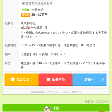
交通費別途支給あり
全額支給
交通費
25～30万円
月収例
東京都港区
勤務地
品川駅
から徒歩5分
<全国に有名ホテル・レストラン・式場を多数経営する大手企
業です♪*。>
06:30～15:00(実働7時間30分 休憩1時間) #15時まで
勤務時間
【急募】即日～長期 ※即日～！
期間
履歴書不要
/
40～50代活躍中
/
シフト勤務
/
パソコンスキル不
特徴
要
気になる！
応募する
詳細へ
掲載元企業名
パーソルテンプスタッフ株式会社
掲載日：2026.08.07
未読