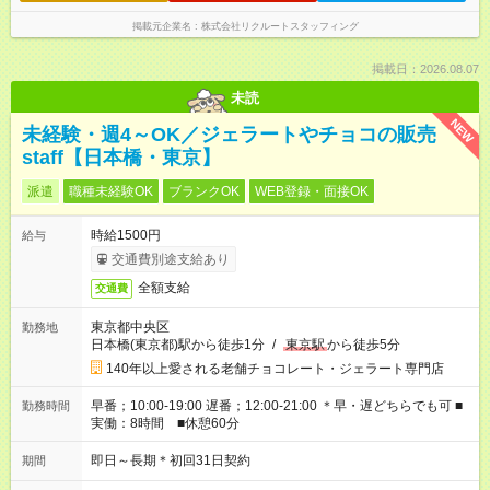
掲載元企業名
株式会社リクルートスタッフィング
掲載日：2026.08.07
未読
NEW
未経験・週4～OK／ジェラートやチョコの販売
staff【日本橋・東京】
派遣
職種未経験OK
ブランクOK
WEB登録・面接OK
時給1500円
給与
交通費別途支給あり
全額支給
交通費
東京都中央区
勤務地
日本橋(東京都)駅から徒歩1分
/
東京駅
から徒歩5分
140年以上愛される老舗チョコレート・ジェラート専門店
早番；10:00-19:00 遅番；12:00-21:00 ＊早・遅どちらでも可 ■
勤務時間
実働：8時間 ■休憩60分
即日～長期＊初回31日契約
期間