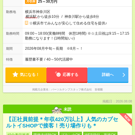
25～30万円
月収例
横浜市神奈川区
勤務地
横浜駅
から徒歩10分
/
神奈川駅から徒歩8分
☆横浜市でみんなが安心して住める住宅を提供♪
09:00～18:00(実働8時間 休憩1時間) ※☆土日祝は9:15～17:15
勤務時間
勤務になります！(1時間短い♪)
2026年08月中旬～長期 ※8月～！
期間
履歴書不要
/
40～50代活躍中
特徴
気になる！
応募する
詳細へ
掲載元企業名
パーソルテンプスタッフ株式会社 首都圏
掲載日：2026.08.08
未読
NEW
【正社員前提＊年収420万以上】人気のカプセ
ルトイSHOPで接客！売り場作りも＊