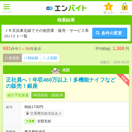
0
メニュー
気になる！
ログイン
検索結果
ＪＲ京浜東北線でその他営業・販売・サービス系
条件の変更
のバイト一覧
681
1,368
件中
1
～
50
件表示
平均時給:
円
新着順
時給順
人気順
掲載日：2026.08.09
未読
NEW
正社員へ！年収460万以上！多機能ナイフなど
の販売！銀座
紹介予定派遣
WEB登録・面接OK
時給1700円
給与
交通費別途支給あり
全額支給
交通費
東京都中央区
勤務地