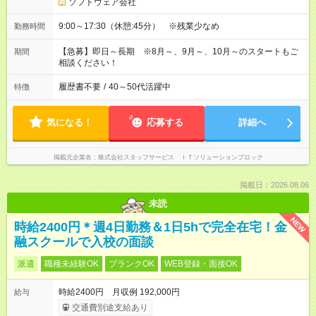
ソフトウェア会社
9:00～17:30（休憩:45分） ※残業少なめ
勤務時間
【急募】即日～長期 ※8月～、9月～、10月～のスタートもご
期間
相談ください！
履歴書不要
/
40～50代活躍中
特徴
気になる！
応募する
詳細へ
掲載元企業名
株式会社スタッフサービス ＩＴソリューションブロック
掲載日：2026.08.06
未読
NEW
時給2400円＊週4日勤務＆1日5hで完全在宅！金
融スクールで入校の面談
派遣
職種未経験OK
ブランクOK
WEB登録・面接OK
時給2400円 月収例 192,000円
給与
交通費別途支給あり