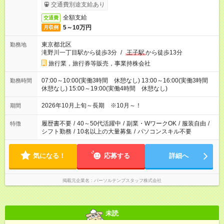
交通費別途支給あり
全額支給
交通費
5～10万円
月収例
東京都北区
勤務地
滝野川一丁目駅から徒歩3分
/
王子駅
から徒歩13分
旅行業，旅行券等販売，事業持株会社
07:00～10:00(実働3時間 休憩なし) 13:00～16:00(実働3時間
勤務時間
休憩なし) 15:00～19:00(実働4時間 休憩なし)
2026年10月上旬～長期 ※10月～！
期間
履歴書不要
/
40～50代活躍中
/
副業・WワークOK
/
服装自由
/
特徴
シフト勤務
/
10名以上の大量募集
/
パソコンスキル不要
気になる！
応募する
詳細へ
掲載元企業名
パーソルテンプスタッフ株式会社
未読