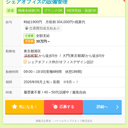
シェアオフィスの設備管理
派遣
職種未経験OK
ブランクOK
WEB登録・面接OK
時給1900円 月収例 304,000円+残業代
給与
交通費別途支給あり
全額支給
交通費
30万円～
月収例
東京都港区
勤務地
浜松町駅
から徒歩5分
/
大門(東京都)駅から徒歩5分
シェアオフィス仲介/オフィスデザイン設計
09:00～18:00(実働8時間 休憩1時間)
勤務時間
2026年09月上旬～長期 ※9月～！
期間
履歴書不要
/
40～50代活躍中
/
服装自由
特徴
気になる！
応募する
詳細へ
掲載元企業名
パーソルテンプスタッフ株式会社