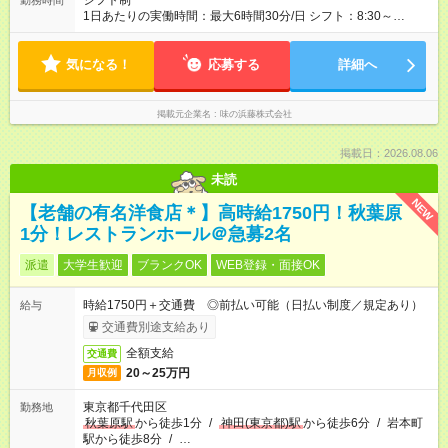
シフト制
勤務時間
1日あたりの実働時間：最大6時間30分/日 シフト：8:30～
16:00（休憩60分） ・ 週3～5日勤務（要相談）
気になる！
応募する
詳細へ
掲載元企業名
味の浜藤株式会社
掲載日：2026.08.06
未読
NEW
【老舗の有名洋食店＊】高時給1750円！秋葉原
1分！レストランホール＠急募2名
派遣
大学生歓迎
ブランクOK
WEB登録・面接OK
時給1750円＋交通費 ◎前払い可能（日払い制度／規定あり）
給与
交通費別途支給あり
全額支給
交通費
20～25万円
月収例
東京都千代田区
勤務地
秋葉原駅
から徒歩1分
/
神田(東京都)駅
から徒歩6分
/
岩本町
駅から徒歩8分
/
…