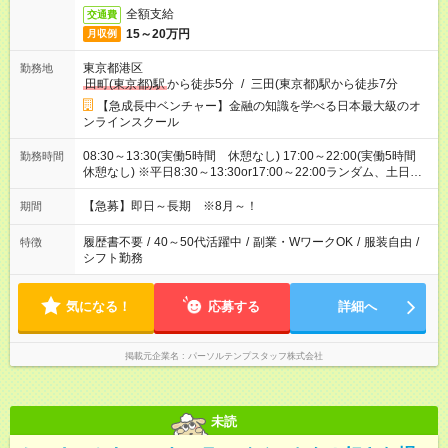
全額支給
交通費
15～20万円
月収例
東京都港区
勤務地
田町(東京都)駅
から徒歩5分
/
三田(東京都)駅から徒歩7分
【急成長中ベンチャー】金融の知識を学べる日本最大級のオ
ンラインスクール
08:30～13:30(実働5時間 休憩なし) 17:00～22:00(実働5時間
勤務時間
休憩なし) ※平日8:30～13:30or17:00～22:00ランダム、土日祝
は時間指定なしで固定
【急募】即日～長期 ※8月～！
期間
履歴書不要
/
40～50代活躍中
/
副業・WワークOK
/
服装自由
/
特徴
シフト勤務
気になる！
応募する
詳細へ
掲載元企業名
パーソルテンプスタッフ株式会社
未読