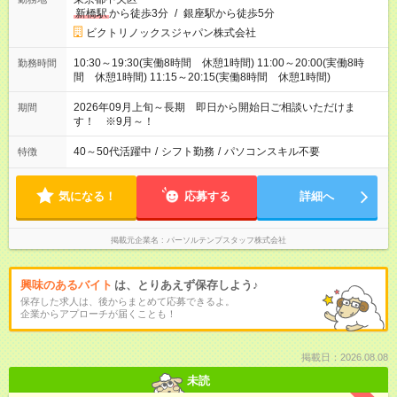
新橋駅
から徒歩3分
/
銀座駅から徒歩5分
ビクトリノックスジャパン株式会社
10:30～19:30(実働8時間 休憩1時間) 11:00～20:00(実働8時
勤務時間
間 休憩1時間) 11:15～20:15(実働8時間 休憩1時間)
2026年09月上旬～長期 即日から開始日ご相談いただけま
期間
す！ ※9月～！
40～50代活躍中
/
シフト勤務
/
パソコンスキル不要
特徴
気になる！
応募する
詳細へ
掲載元企業名
パーソルテンプスタッフ株式会社
興味のあるバイト
は、とりあえず保存しよう♪
保存した求人は、後からまとめて応募できるよ。
企業からアプローチが届くことも！
掲載日：2026.08.08
未読