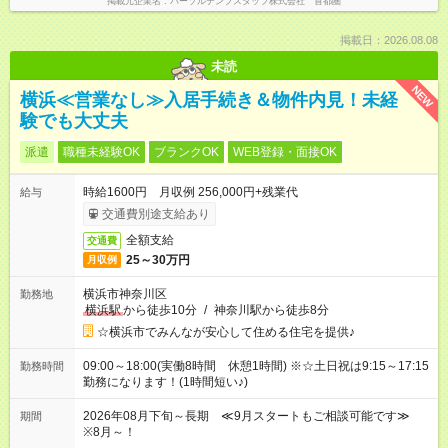
掲載元企業名
パーソルテンプスタッフ株式会社 首都圏
掲載日：2026.08.08
未読
NEW
横浜≪営業なし≫入居手続き＆物件内見！未経
験でも大丈夫
派遣
職種未経験OK
ブランクOK
WEB登録・面接OK
時給1600円 月収例 256,000円+残業代
給与
交通費別途支給あり
全額支給
交通費
25～30万円
月収例
横浜市神奈川区
勤務地
横浜駅
から徒歩10分
/
神奈川駅から徒歩8分
☆横浜市でみんなが安心して住める住宅を提供♪
09:00～18:00(実働8時間 休憩1時間) ※☆土日祝は9:15～17:15
勤務時間
勤務になります！(1時間短い♪)
2026年08月下旬～長期 ≪9月スタートもご相談可能です≫
期間
※8月～！