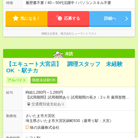
履歴書不要
/
40～50代活躍中
/
パソコンスキル不要
特徴
気になる！
応募する
詳細へ
掲載元企業名
株式会社ヒューマントラスト
未読
【エキュート大宮店】 調理スタッフ 未経験
OK ・駅チカ
アルバイト
職種未経験OK
時給1,280円～1,280円
給与
【試用期間】試用期間あり 試用期間の長さ：2ヶ月 雇用形態、
給与は本採用時と同じです。
交通費別途支給あり
さいたま市大宮区
勤務地
埼玉県さいたま市大宮区錦町630（最寄り駅：大宮）
味の浜藤株式会社