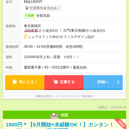
時給1900円
給与
交通費別途支給あり
全額支給
交通費
東京都港区
勤務地
浜松町駅
から徒歩5分
/
大門(東京都)駅から徒歩5分
シェアオフィス仲介/オフィスデザイン設計
09:00～18:00(実働8時間 休憩1時間)
勤務時間
2026年09月上旬～長期 ※9月～！
期間
履歴書不要
/
40～50代活躍中
/
服装自由
特徴
気になる！
応募する
詳細へ
掲載元企業名
パーソルテンプスタッフ株式会社
掲載日：2026.08.06
未読
NEW
1900円＊【9月開始×未経験OK！】カンタン！