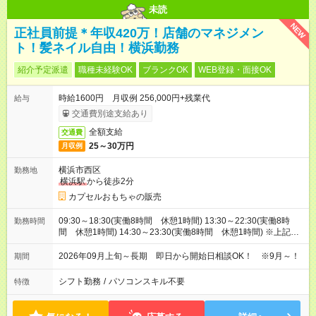
未読
NEW
正社員前提＊年収420万！店舗のマネジメン
ト！髪ネイル自由！横浜勤務
紹介予定派遣
職種未経験OK
ブランクOK
WEB登録・面接OK
時給1600円 月収例 256,000円+残業代
給与
交通費別途支給あり
全額支給
交通費
25～30万円
月収例
横浜市西区
勤務地
横浜駅
から徒歩2分
カプセルおもちゃの販売
09:30～18:30(実働8時間 休憩1時間) 13:30～22:30(実働8時
勤務時間
間 休憩1時間) 14:30～23:30(実働8時間 休憩1時間) ※上記は
一例です。9:30～23:30の中でシフト制です
2026年09月上旬～長期 即日から開始日相談OK！ ※9月～！
期間
シフト勤務
/
パソコンスキル不要
特徴