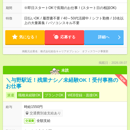
※即日スタートOKで長期のお仕事！(スタート日の相談OK)
期間
日払いOK
/
履歴書不要
/
40～50代活躍中
/
シフト勤務
/
10名以
特徴
上の大量募集
/
パソコンスキル不要
気になる！
応募する
詳細へ
掲載元企業名
株式会社綜合キャリアオプション オフィスワーク事業部
掲載日：2026.08.07
未読
NEW
＼与野駅近！残業ナシ／未経験OK！受付事務の
お仕事
派遣
職種未経験OK
ブランクOK
WEB登録・面接OK
時給1550円
給与
交通費別途支給あり
全額支給
交通費