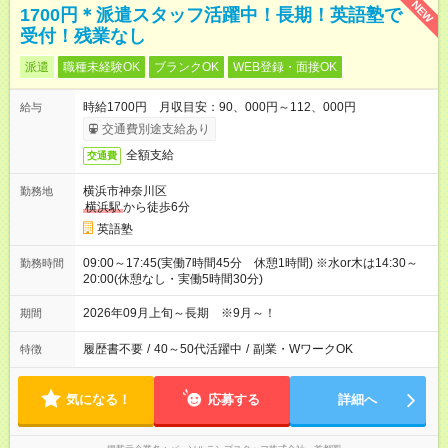
NEW
1700円＊派遣スタッフ活躍中！長期！英語塾で
受付！残業なし
派遣
職種未経験OK
ブランクOK
WEB登録・面接OK
時給1700円 月収目安：90、000円～112、000円
給与
交通費別途支給あり
全額支給
交通費
横浜市神奈川区
勤務地
横浜駅
から徒歩6分
英語塾
09:00～17:45(実働7時間45分 休憩1時間) ※水or木は14:30～
勤務時間
20:00(休憩なし・実働5時間30分)
2026年09月上旬～長期 ※9月～！
期間
履歴書不要
/
40～50代活躍中
/
副業・WワークOK
特徴
気になる！
応募する
詳細へ