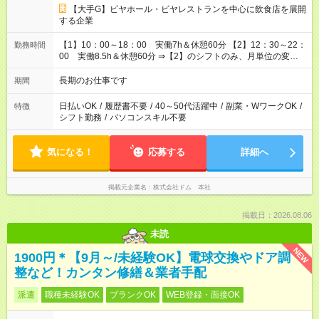
【大手G】ビヤホール・ビヤレストランを中心に飲食店を展開
する企業
【1】10：00～18：00 実働7h＆休憩60分 【2】12：30～22：
勤務時間
00 実働8.5h＆休憩60分 ⇒【2】のシフトのみ、月単位の変形
労働制：160～177.1h/月（超過分は別途全額支給） ★時短相談
OK（6h～）
長期のお仕事です
期間
日払いOK
/
履歴書不要
/
40～50代活躍中
/
副業・WワークOK
/
特徴
シフト勤務
/
パソコンスキル不要
気になる！
応募する
詳細へ
掲載元企業名
株式会社ドム 本社
掲載日：2026.08.06
未読
NEW
1900円＊【9月～/未経験OK】電球交換やドア調
整など！カンタン修繕＆業者手配
派遣
職種未経験OK
ブランクOK
WEB登録・面接OK