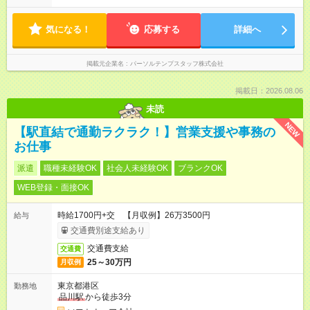
気になる！
応募する
詳細へ
掲載元企業名
パーソルテンプスタッフ株式会社
掲載日：2026.08.06
未読
NEW
【駅直結で通勤ラクラク！】営業支援や事務の
お仕事
派遣
職種未経験OK
社会人未経験OK
ブランクOK
WEB登録・面接OK
時給1700円+交 【月収例】26万3500円
給与
交通費別途支給あり
交通費支給
交通費
25～30万円
月収例
東京都港区
勤務地
品川駅
から徒歩3分