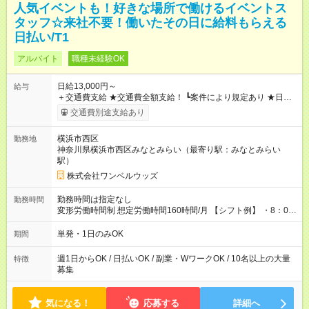
人気イベントも！好きな場所で働けるイベントス
タッフ☆来社不要！働いたその日に給料もらえる
日払い/T1
アルバイト
職種未経験OK
日給13,000円～
給与
＋交通費支給 ★交通費全額支給！ ┗案件により規定あり ★日払
いOK！（規定あり） ┗働いたその日に現金GET♪ お仕事後はコ
交通費別途支給あり
ンビニATMから 日払い分を引き落とせます！ 【試用期間】試
用期間なし
横浜市西区
勤務地
神奈川県横浜市西区みなとみらい（最寄り駅：みなとみらい
駅）
株式会社ワンベルウッズ
勤務時間は指定なし
勤務時間
変形労働時間制 想定労働時間160時間/月 【シフト例】 ・8：00
～21：00
単発・1日のみOK
期間
週1日からOK / 日払いOK / 副業・WワークOK / 10名以上の大量
特徴
募集
気になる！
応募する
詳細へ