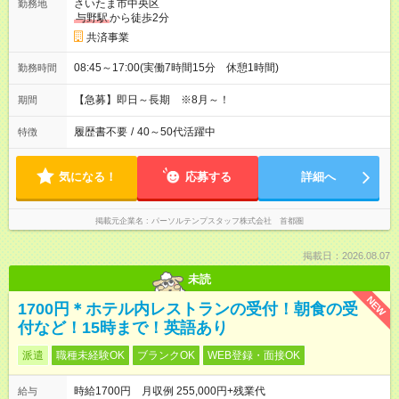
さいたま市中央区
勤務地
与野駅
から徒歩2分
共済事業
08:45～17:00(実働7時間15分 休憩1時間)
勤務時間
【急募】即日～長期 ※8月～！
期間
履歴書不要
/
40～50代活躍中
特徴
気になる！
応募する
詳細へ
掲載元企業名
パーソルテンプスタッフ株式会社 首都圏
掲載日：2026.08.07
未読
NEW
1700円＊ホテル内レストランの受付！朝食の受
付など！15時まで！英語あり
派遣
職種未経験OK
ブランクOK
WEB登録・面接OK
時給1700円 月収例 255,000円+残業代
給与