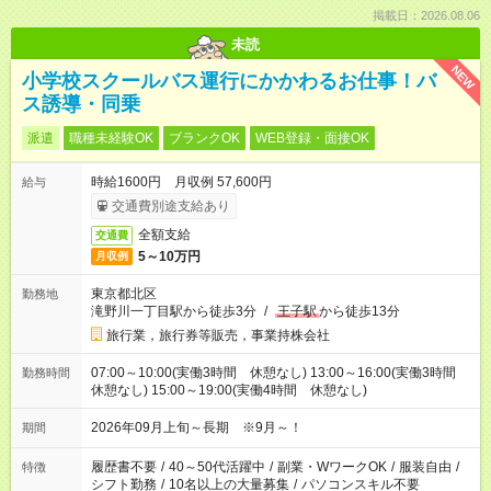
掲載日：2026.08.06
未読
NEW
小学校スクールバス運行にかかわるお仕事！バ
ス誘導・同乗
派遣
職種未経験OK
ブランクOK
WEB登録・面接OK
時給1600円 月収例 57,600円
給与
交通費別途支給あり
全額支給
交通費
5～10万円
月収例
東京都北区
勤務地
滝野川一丁目駅から徒歩3分
/
王子駅
から徒歩13分
旅行業，旅行券等販売，事業持株会社
07:00～10:00(実働3時間 休憩なし) 13:00～16:00(実働3時間
勤務時間
休憩なし) 15:00～19:00(実働4時間 休憩なし)
2026年09月上旬～長期 ※9月～！
期間
履歴書不要
/
40～50代活躍中
/
副業・WワークOK
/
服装自由
/
特徴
シフト勤務
/
10名以上の大量募集
/
パソコンスキル不要