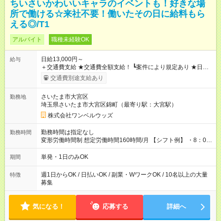
ちいさいかわいいキャラのイベントも！好きな場
所で働ける☆来社不要！働いたその日に給料もら
える◎/T1
アルバイト
職種未経験OK
日給13,000円～
給与
＋交通費支給 ★交通費全額支給！ ┗案件により規定あり ★日払
いOK！（規定あり） ┗働いたその日に現金GET♪ お仕事後はコ
交通費別途支給あり
ンビニATMから 日払い分を引き落とせます！ 【試用期間】試
用期間なし
さいたま市大宮区
勤務地
埼玉県さいたま市大宮区錦町（最寄り駅：大宮駅）
株式会社ワンベルウッズ
勤務時間は指定なし
勤務時間
変形労働時間制 想定労働時間160時間/月 【シフト例】 ・8：00
～21：00
単発・1日のみOK
期間
週1日からOK / 日払いOK / 副業・WワークOK / 10名以上の大量
特徴
募集
気になる！
応募する
詳細へ