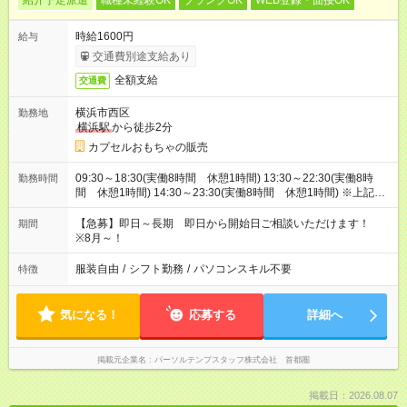
紹介予定派遣
職種未経験OK
ブランクOK
WEB登録・面接OK
時給1600円
給与
交通費別途支給あり
全額支給
交通費
横浜市西区
勤務地
横浜駅
から徒歩2分
カプセルおもちゃの販売
09:30～18:30(実働8時間 休憩1時間) 13:30～22:30(実働8時
勤務時間
間 休憩1時間) 14:30～23:30(実働8時間 休憩1時間) ※上記は
一例です。9:30～23:30の中でシフト制です
【急募】即日～長期 即日から開始日ご相談いただけます！
期間
※8月～！
服装自由
/
シフト勤務
/
パソコンスキル不要
特徴
気になる！
応募する
詳細へ
掲載元企業名
パーソルテンプスタッフ株式会社 首都圏
掲載日：2026.08.07