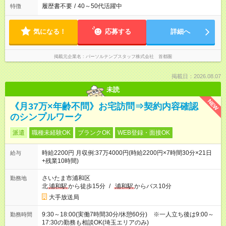
履歴書不要
/
40～50代活躍中
特徴
気になる！
応募する
詳細へ
掲載元企業名
パーソルテンプスタッフ株式会社 首都圏
掲載日：2026.08.07
未読
NEW
《月37万×年齢不問》お宅訪問⇒契約内容確認
のシンプルワーク
派遣
職種未経験OK
ブランクOK
WEB登録・面接OK
時給2200円 月収例:37万4000円(時給2200円×7時間30分×21日
給与
+残業10時間)
さいたま市浦和区
勤務地
北
浦和駅
から徒歩15分
/
浦和駅
からバス10分
大手放送局
9:30～18:00(実働7時間30分/休憩60分) ※一人立ち後は9:00～
勤務時間
17:30の勤務も相談OK(埼玉エリアのみ)