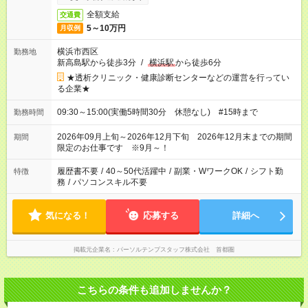
全額支給
交通費
5～10万円
月収例
横浜市西区
勤務地
新高島駅から徒歩3分
/
横浜駅
から徒歩6分
★透析クリニック・健康診断センターなどの運営を行ってい
る企業★
09:30～15:00(実働5時間30分 休憩なし) #15時まで
勤務時間
2026年09月上旬～2026年12月下旬 2026年12月末までの期間
期間
限定のお仕事です ※9月～！
履歴書不要
/
40～50代活躍中
/
副業・WワークOK
/
シフト勤
特徴
務
/
パソコンスキル不要
気になる！
応募する
詳細へ
掲載元企業名
パーソルテンプスタッフ株式会社 首都圏
こちらの条件も追加しませんか？