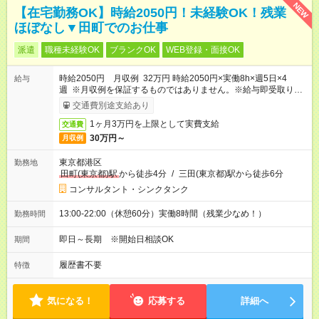
NEW
【在宅勤務OK】時給2050円！未経験OK！残業
ほぼなし▼田町でのお仕事
派遣
職種未経験OK
ブランクOK
WEB登録・面接OK
時給2050円 月収例 32万円 時給2050円×実働8h×週5日×4
給与
週 ※月収例を保証するものではありません。※給与即受取りサ
ービス利用可（利用条件有）
交通費別途支給あり
1ヶ月3万円を上限として実費支給
交通費
30万円～
月収例
東京都港区
勤務地
田町(東京都)駅
から徒歩4分
/
三田(東京都)駅から徒歩6分
コンサルタント・シンクタンク
13:00-22:00（休憩60分）実働8時間（残業少なめ！）
勤務時間
即日～長期 ※開始日相談OK
期間
履歴書不要
特徴
気になる！
応募する
詳細へ