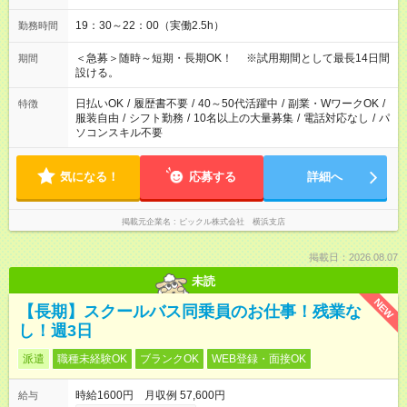
19：30～22：00（実働2.5h）
勤務時間
＜急募＞随時～短期・長期OK！ ※試用期間として最長14日間
期間
設ける。
日払いOK
/
履歴書不要
/
40～50代活躍中
/
副業・WワークOK
/
特徴
服装自由
/
シフト勤務
/
10名以上の大量募集
/
電話対応なし
/
パ
ソコンスキル不要
気になる！
応募する
詳細へ
掲載元企業名
ピックル株式会社 横浜支店
掲載日：2026.08.07
未読
NEW
【長期】スクールバス同乗員のお仕事！残業な
し！週3日
派遣
職種未経験OK
ブランクOK
WEB登録・面接OK
時給1600円 月収例 57,600円
給与