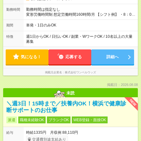
勤務時間は指定なし
勤務時間
変形労働時間制 想定労働時間160時間/月 【シフト例】 ・8：00
～21：00
単発・1日のみOK
期間
週1日からOK / 日払いOK / 副業・WワークOK / 10名以上の大量
特徴
募集
気になる！
応募する
詳細へ
掲載元企業名
株式会社ワンベルウッズ
掲載日：2026.08.08
未読
NEW
＼週3日！15時まで／扶養内OK！横浜で健康診
断サポートのお仕事
派遣
職種未経験OK
ブランクOK
WEB登録・面接OK
時給1335円 月収例 88,110円
給与
交通費別途支給あり