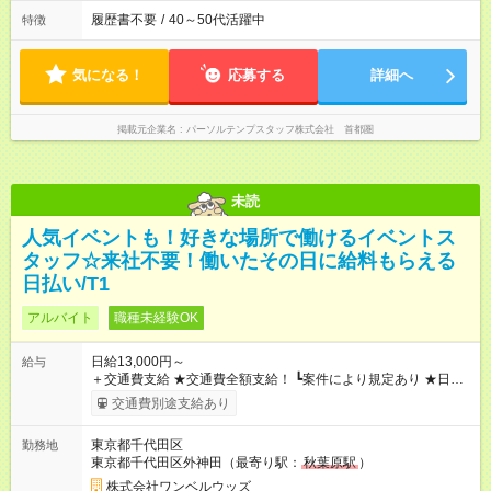
履歴書不要
/
40～50代活躍中
特徴
気になる！
応募する
詳細へ
掲載元企業名
パーソルテンプスタッフ株式会社 首都圏
未読
人気イベントも！好きな場所で働けるイベントス
タッフ☆来社不要！働いたその日に給料もらえる
日払い/T1
アルバイト
職種未経験OK
日給13,000円～
給与
＋交通費支給 ★交通費全額支給！ ┗案件により規定あり ★日払
いOK！（規定あり） ┗働いたその日に現金GET♪ お仕事後はコ
交通費別途支給あり
ンビニATMから 日払い分を引き落とせます！ 【試用期間】試
用期間なし
東京都千代田区
勤務地
東京都千代田区外神田（最寄り駅：
秋葉原駅
）
株式会社ワンベルウッズ