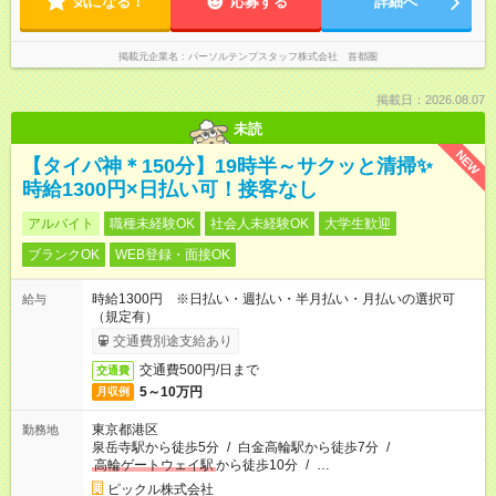
気になる！
応募する
詳細へ
掲載元企業名
パーソルテンプスタッフ株式会社 首都圏
掲載日：2026.08.07
未読
NEW
【タイパ神＊150分】19時半～サクッと清掃✨
時給1300円×日払い可！接客なし
アルバイト
職種未経験OK
社会人未経験OK
大学生歓迎
ブランクOK
WEB登録・面接OK
時給1300円 ※日払い・週払い・半月払い・月払いの選択可
給与
（規定有）
交通費別途支給あり
交通費500円/日まで
交通費
5～10万円
月収例
東京都港区
勤務地
泉岳寺駅から徒歩5分
/
白金高輪駅から徒歩7分
/
高輪ゲートウェイ駅
から徒歩10分
/
…
ピックル株式会社