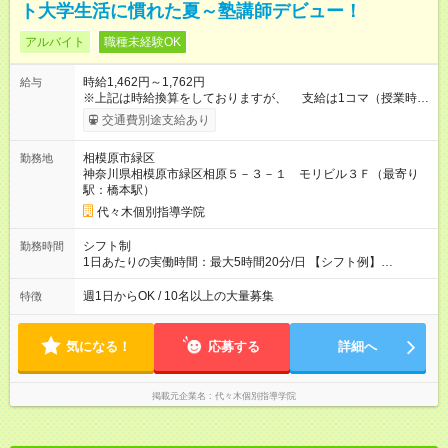
ト大学生活に慣れた夏～塾講師デビュー！
アルバイト
職種未経験OK
時給1,462円～1,762円
給与
※上記は時給換算をしておりますが、 支給は1コマ（授業時間
は80分）単位です。 【1コマ(授業時間80分)】1950円～2350円
交通費別途支給あり
※未経験でも1コマ1,950円スタート！ ※大学受験英語・数3・物
理・化学担当の場合は＋400円⇒1コマ2,350円 【1日2コマ担当
相模原市緑区
勤務地
すると・・・】1,950円×2コマ=3,900円 【1日3コマ担当する
神奈川県相模原市緑区相原５－３－１ モリビル３Ｆ（最寄り
と・・・】1,950円×3コマ=5,850円 【試用期間】試用期間なし
駅：橋本駅）
代々木個別指導学院
シフト制
勤務時間
1日あたりの実働時間：最大5時間20分/日 【シフト例】
◆ 17:00~21:30 ◆ 18:40~21:30 ◆ 20:10~21:30 ※上記は授業時間
です ◎1日3コマまで入ることができます ◎季節講習は12:30~ シ
週1日からOK / 10名以上の大量募集
特徴
フトは学校の予定などに合わせられます！ご相談ください☆彡
気になる！
応募する
詳細へ
掲載元企業名
代々木個別指導学院