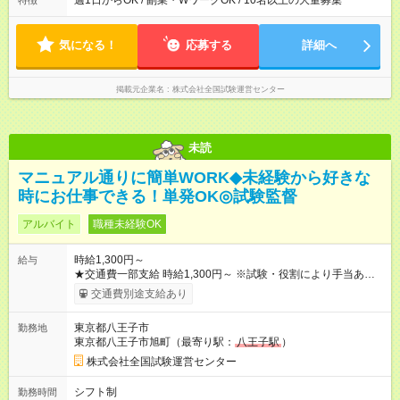
週1日からOK / 副業・WワークOK / 10名以上の大量募集
特徴
気になる！
応募する
詳細へ
掲載元企業名
株式会社全国試験運営センター
未読
マニュアル通りに簡単WORK◆未経験から好きな
時にお仕事できる！単発OK◎試験監督
アルバイト
職種未経験OK
時給1,300円～
給与
★交通費一部支給 時給1,300円～ ※試験・役割により手当あり ※
勤務回数により昇給あり 【即給（前払い）オプションあり！】
交通費別途支給あり
希望される場合、勤務から1週間ほどで給与の一部を受け取れま
す。 ※手数料418円がかかります。 【過去試験日の収入例】 ・
東京都八王子市
勤務地
河合塾模擬試験 8:30～17:30（休憩1時間） 時給1,300円×8時間
東京都八王子市旭町（最寄り駅：
八王子駅
）
＝日収10,400円＋交通費 ※当日の役割により時給＋100円の場
合あり ・国家試験 7:00～13:30（休憩なし） 時給1,300円（役
株式会社全国試験運営センター
割手当＋100円）×6時間＝日収8,400円＋交通費 【試用期間】試
用期間なし
シフト制
勤務時間