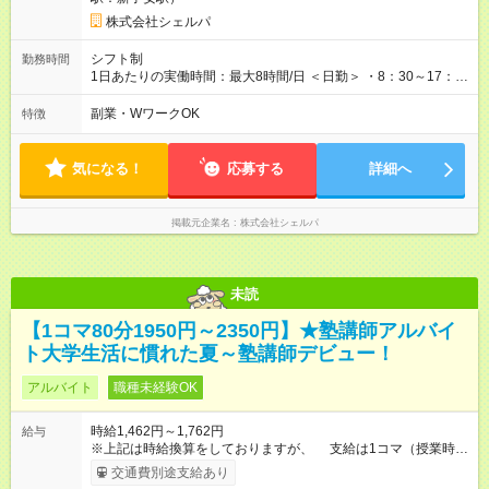
株式会社シェルパ
シフト制
勤務時間
1日あたりの実働時間：最大8時間/日 ＜日勤＞ ・8：30～17：
30、9：00～18：00（休憩1時間） ＜夜勤＞ ・17：00～翌9：
00（休憩2時間）
副業・WワークOK
特徴
気になる！
応募する
詳細へ
掲載元企業名
株式会社シェルパ
未読
【1コマ80分1950円～2350円】★塾講師アルバイ
ト大学生活に慣れた夏～塾講師デビュー！
アルバイト
職種未経験OK
時給1,462円～1,762円
給与
※上記は時給換算をしておりますが、 支給は1コマ（授業時間
は80分）単位です。 【1コマ(授業時間80分)】1950円～2350円
交通費別途支給あり
※未経験でも1コマ1,950円スタート！ ※大学受験英語・数3・物