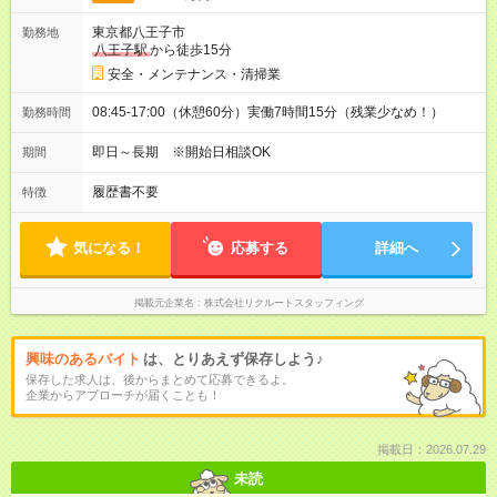
東京都八王子市
勤務地
八王子駅
から徒歩15分
安全・メンテナンス・清掃業
08:45-17:00（休憩60分）実働7時間15分（残業少なめ！）
勤務時間
即日～長期 ※開始日相談OK
期間
履歴書不要
特徴
気になる！
応募する
詳細へ
掲載元企業名
株式会社リクルートスタッフィング
興味のあるバイト
は、とりあえず保存しよう♪
保存した求人は、後からまとめて応募できるよ。
企業からアプローチが届くことも！
掲載日：2026.07.29
未読