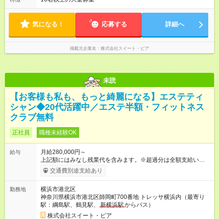
遇に変更はありません。 【試用期間】試用期間あり 試用期間の
す。 ・ご予約状況により、退勤時間が前後することがありま
長さ：3ヶ月 ※ 雇用形態と給与に、本採用時と異なる部分があり
す。 ・平日と土日祝で勤務時間が異なる為、月全体でバランス
ます。 雇用形態：本採用時と同じです。 給与：月給 212,000
が取れるようシフトを組んでいます。
気になる！
応募する
詳細へ
円 ～ 220,000円 上記額にはみなし残業代を含みます。※超過分
は全額支給いたします。 みなし残業代 7,900円以上／月 みなし
残業時間 5.1時間／月
掲載元企業名
株式会社スイート・ピア
未読
【お客様も私も、もっと綺麗になる】エステティ
シャン◆20代活躍中／エステ半額・フィットネス
クラブ無料
正社員
職種未経験OK
月給280,000円～
給与
上記額にはみなし残業代を含みます。※超過分は全額支給いたし
ます。 みなし残業代 60,546円／月 みなし残業時間 39.4時間／
交通費別途支給あり
月 ～選べる勤務体系～ ◎基本の働き方 ■休日：8日/月 月給28万
円～ ＋ 達成賞与年3回 ＋
その他
諸手当 月給内訳）基本給21
横浜市港北区
勤務地
万9,454円+6万546円(固定残業代/39.4H相当を含む) また、月間
神奈川県横浜市港北区師岡町700番地 トレッサ横浜内（最寄り
の休日が10日という勤務体系も選択可能です！実際にこの働き
駅：綱島駅、鶴見駅、
新横浜駅
からバス）
方で勤務している先輩スタッフも多数！ 詳細は面接時にお伝え
をいたします！ ※残業代は固定残業時間に満たない場合でも支
株式会社スイート・ピア