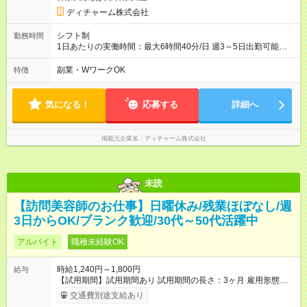
ディチャーム株式会社
シフト制
勤務時間
1日あたりの実働時間：最大6時間40分/日 週3～5日出勤可能な
方 （シフト例） 9:00～16:40（休憩1時間含む） ご希望に合わせ
て勤務終了時間はご相談可能です ※勤務地により多少の前後
副業・WワークOK
特徴
有・移動時間別
気になる！
応募する
詳細へ
掲載元企業名
ディチャーム株式会社
未読
【訪問美容師のお仕事】日曜休み/残業ほぼなし/週
3日からOK/ブランク歓迎/30代～50代活躍中
アルバイト
職種未経験OK
時給1,240円～1,800円
給与
【試用期間】試用期間あり 試用期間の長さ：3ヶ月 雇用形態、
給与は本採用時と同じです。
交通費別途支給あり