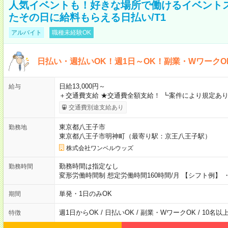
人気イベントも！好きな場所で働けるイベント
たその日に給料もらえる日払い/T1
アルバイト
職種未経験OK
日払い・週払いOK！週1日～OK！副業・WワークO
日給13,000円～
給与
＋交通費支給 ★交通費全額支給！ ┗案件により規定あり
交通費別途支給あり
東京都八王子市
勤務地
東京都八王子市明神町（最寄り駅：京王八王子駅）
株式会社ワンベルウッズ
勤務時間は指定なし
勤務時間
変形労働時間制 想定労働時間160時間/月 【シフト例】 ・8
単発・1日のみOK
期間
週1日からOK / 日払いOK / 副業・WワークOK / 10名
特徴