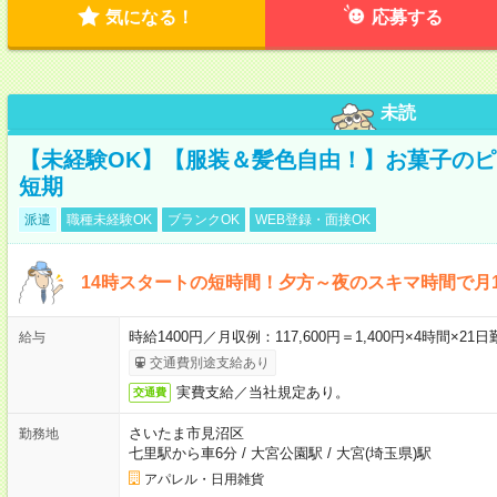
気になる！
応募する
未読
【未経験OK】【服装＆髪色自由！】お菓子の
短期
派遣
職種未経験OK
ブランクOK
WEB登録・面接OK
14時スタートの短時間！夕方～夜のスキマ時間で月1
時給1400円／月収例：117,600円＝1,400円×4時間×
給与
交通費別途支給あり
実費支給／当社規定あり。
交通費
さいたま市見沼区
勤務地
七里駅から車6分
/
大宮公園駅
/
大宮(埼玉県)駅
アパレル・日用雑貨