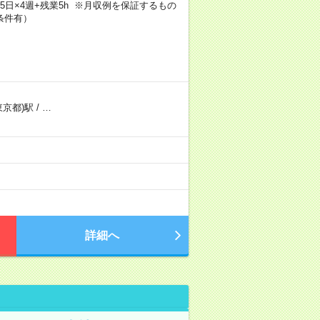
×週5日×4週+残業5h ※月収例を保証するもの
条件有）
東京都)駅
/
…
）
詳細へ