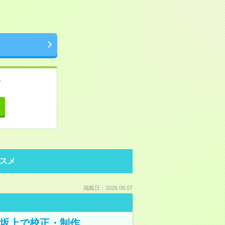
。
て
スメ
掲載日：2026.08.07
野坂上で校正・制作