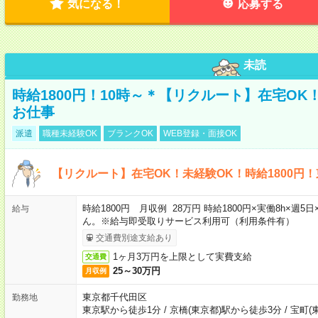
気になる！
応募する
未読
時給1800円！10時～＊【リクルート】在宅O
お仕事
派遣
職種未経験OK
ブランクOK
WEB登録・面接OK
【リクルート】在宅OK！未経験OK！時給1800円
時給1800円 月収例 28万円 時給1800円×実働8h×
給与
ん。※給与即受取りサービス利用可（利用条件有）
交通費別途支給あり
1ヶ月3万円を上限として実費支給
交通費
25～30万円
月収例
東京都千代田区
勤務地
東京駅から徒歩1分
/
京橋(東京都)駅から徒歩3分
/
宝町(