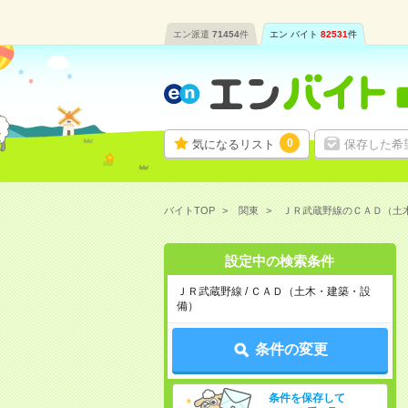
エン派遣
71454
件
エン バイト
82531
件
0
気になるリスト
保存した希
バイトTOP
関東
ＪＲ武蔵野線のＣＡＤ（土
設定中の検索条件
ＪＲ武蔵野線 / ＣＡＤ（土木・建築・設
備）
条件の変更
条件を保存して