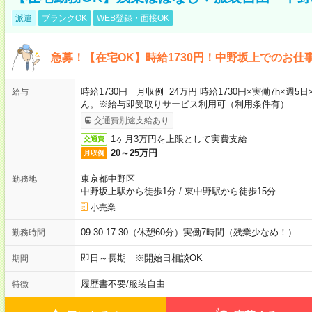
派遣
ブランクOK
WEB登録・面接OK
急募！【在宅OK】時給1730円！中野坂上でのお仕
時給1730円 月収例 24万円 時給1730円×実働7h×
給与
ん。※給与即受取りサービス利用可（利用条件有）
交通費別途支給あり
1ヶ月3万円を上限として実費支給
交通費
20～25万円
月収例
東京都中野区
勤務地
中野坂上駅から徒歩1分
/
東中野駅から徒歩15分
小売業
09:30-17:30（休憩60分）実働7時間（残業少なめ！）
勤務時間
即日～長期 ※開始日相談OK
期間
履歴書不要
/
服装自由
特徴