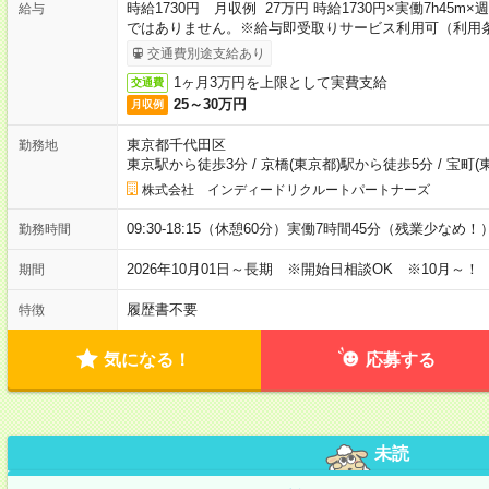
時給1730円 月収例 27万円 時給1730円×実働7h45m
給与
ではありません。※給与即受取りサービス利用可（利用
交通費別途支給あり
1ヶ月3万円を上限として実費支給
交通費
25～30万円
月収例
東京都千代田区
勤務地
東京駅から徒歩3分
/
京橋(東京都)駅から徒歩5分
/
宝町(
株式会社 インディードリクルートパートナーズ
09:30-18:15（休憩60分）実働7時間45分（残業少なめ！
勤務時間
2026年10月01日～長期 ※開始日相談OK ※10月～！
期間
履歴書不要
特徴
気になる！
応募する
未読