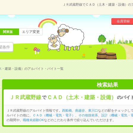
ＪＲ武蔵野線でＣＡＤ（土木・建築・設備）の
会員登録
エリア変更
関東版
望条件
木・建築・設備）のアルバイト・バイト一覧
検索結果
ＪＲ武蔵野線
ＣＡＤ（土木・建築・設備）
で
のバイ
ＪＲ武蔵野線のアルバイト情報です。
西船橋
、
南越谷
、
東川口
などの駅をチェックし
ルバイトの他に、
ＣＡＤ（機械・電気・電子）
、
その他技術系
、
設計（機械・電気・
の期間や、
職種未経験OK
などのこだわり条件で絞り込んでいただけます。