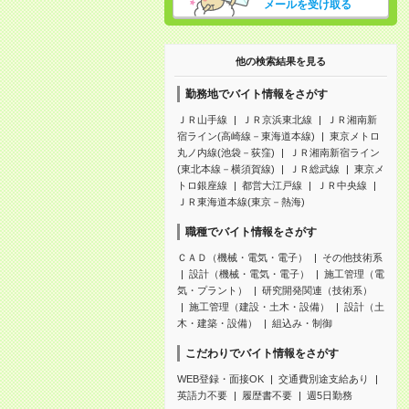
メールを受け取る
他の検索結果を見る
勤務地でバイト情報をさがす
ＪＲ山手線
ＪＲ京浜東北線
ＪＲ湘南新
宿ライン(高崎線－東海道本線)
東京メトロ
丸ノ内線(池袋－荻窪)
ＪＲ湘南新宿ライン
(東北本線－横須賀線)
ＪＲ総武線
東京メ
トロ銀座線
都営大江戸線
ＪＲ中央線
ＪＲ東海道本線(東京－熱海)
職種でバイト情報をさがす
ＣＡＤ（機械・電気・電子）
その他技術系
設計（機械・電気・電子）
施工管理（電
気・プラント）
研究開発関連（技術系）
施工管理（建設・土木・設備）
設計（土
木・建築・設備）
組込み・制御
こだわりでバイト情報をさがす
WEB登録・面接OK
交通費別途支給あり
英語力不要
履歴書不要
週5日勤務