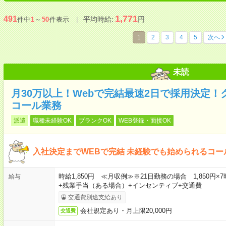
1,771
491
平均時給:
円
件中
1
～
50
件表示
1
2
3
4
5
次へ
未読
月30万以上！Webで完結最速2日で採用決定
コール業務
派遣
職種未経験OK
ブランクOK
WEB登録・面接OK
入社決定までWEBで完結 未経験でも始められるコー
時給1,850円 ≪月収例≫※21日勤務の場合 1,850円×7時間
給与
+残業手当（ある場合）+インセンティブ+交通費
交通費別途支給あり
会社規定あり・月上限20,000円
交通費