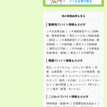
メールを受け取る
他の検索結果を見る
勤務地でバイト情報をさがす
ＪＲ京浜東北線
ＪＲ湘南新宿ライン(高崎
線－東海道本線)
東京メトロ丸ノ内線(池袋
－荻窪)
ＪＲ湘南新宿ライン(東北本線－横
須賀線)
ＪＲ総武線
東京メトロ銀座線
都営大江戸線
ＪＲ中央線
ＪＲ東海道
本線(東京－熱海)
東京メトロ半蔵門線
職種でバイト情報をさがす
窓口・ショールーム・カウンター受付
営
業・企画営業・ラウンダー
その他営業・販
売・サービス系
スーパーバイザー
レジ
スタッフ・販売（その他）
インサイドセー
ルス
旅行関連
キャンペーン・PRスタッ
フ
販売（家電・モバイル）
こだわりでバイト情報をさがす
WEB登録・面接OK
交通費別途支給あり