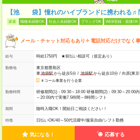
【池 袋】憧れのハイブランドに携われる♬
派遣
職種未経験OK
社会人未経験OK
ブランクOK
WEB登録・面接OK
メール・チャット対応もあり✧ 電話対応だけでなく
時給1750円 ★前払い相談可（規定あり）
給与
東京都豊島区
勤務地
東
池袋駅
から徒歩5分
/
池袋駅
から徒歩10分
/
向原(東京
＃コール事業を行う企業
研修期間(1)：09:30～18:00 研修期間(2)：09:30～20
勤務時間
～20:00内で実働7.5時間～8時間シフト
随時入職OK！開始日ご相談ください！
期間
日払いOK
/
40～50代活躍中
/
服装自由
/
シフト勤務
特徴
気になる！
応募する