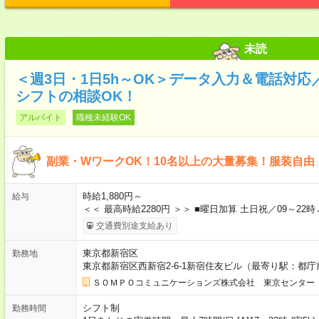
未読
＜週3日・1日5h～OK＞データ入力＆電話対
シフトの相談OK！
アルバイト
職種未経験OK
副業・WワークOK！10名以上の大量募集！服装自由
時給1,880円～
給与
＜＜ 最高時給2280円 ＞＞ ■曜日加算 土日祝／09～22時
交通費別途支給あり
東京都新宿区
勤務地
東京都新宿区西新宿2-6-1新宿住友ビル（最寄り駅：都
ＳＯＭＰＯコミュニケーションズ株式会社 東京センター
シフト制
勤務時間