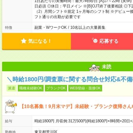
1日あたりの実働時間：最大7時間/日 [A]17～22時 (実5h) [
日必須 ◎休日：平日メイン ※[B]OJT終了後要相談 ◎下
（2）月間シフト※規定 1ヶ月毎のシフト制 ※デビュー後選
フト通りの出勤が必要です
副業・WワークOK / 10名以上の大量募集
特徴
気になる！
応募する
未読
＼時給1800円/調査票に関する問合せ対応&不
派遣
職種未経験OK
ブランクOK
WEB登録・面接OK
【10名募集！9月末マデ】未経験・ブランク復帰さん
時給1800円 月収例:31万500円(時給1800円×8時間×20日
給与
東京都荒川区
勤務地