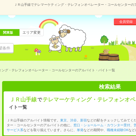
ＪＲ山手線でテレマーケティング・テレフォンオペレーター・コールセンターの
会員登録
エリア変更
関東版
望条件
ィング・テレフォンオペレーター・コールセンターのアルバイト・バイト一覧
検索結果
ＪＲ山手線
テレマーケティング・テレフォンオペ
で
イト一覧
ＪＲ山手線のアルバイト情報です。
東京
、
渋谷
、
新宿
などの駅をチェックしてみてく
ター・コールセンターのアルバイトの他に、
窓口・ショールーム・カウンター受付
、
サービス系
などを取り揃えています。さらに、
単発
などの期間や、
職種未経験OK
など