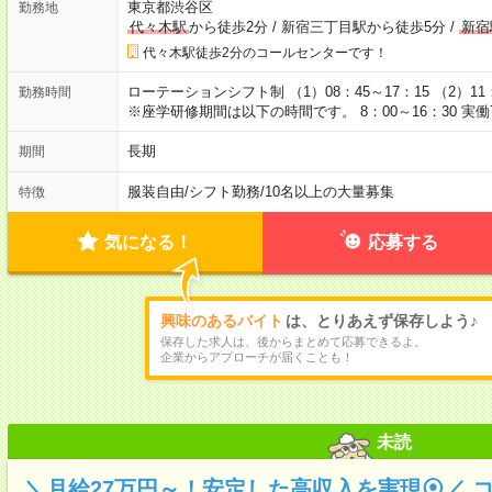
東京都渋谷区
勤務地
代々木駅
から徒歩2分
/
新宿三丁目駅から徒歩5分
/
新宿
代々木駅徒歩2分のコールセンターです！
ローテーションシフト制 （1）08：45～17：15 （2）11
勤務時間
※座学研修期間は以下の時間です。 8：00～16：30 実働
長期
期間
服装自由
/
シフト勤務
/
10名以上の大量募集
特徴
気になる！
応募する
興味のあるバイト
は、とりあえず保存しよう♪
保存した求人は、後からまとめて応募できるよ。
企業からアプローチが届くことも！
未読
＼月給27万円～！安定した高収入を実現⦿／ 