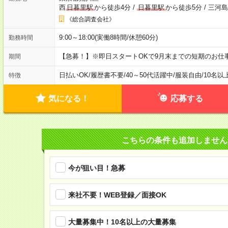
西
日暮里駅
から徒歩4分
/
日暮里駅
から徒歩5分
/
三河島
《総合調査会社》
9:00～18:00(実働8時間/休憩60分)
勤務時間
【急募！】※即日スタートOKで9月末までの短期のお仕事
期間
日払いOK
/
履歴書不要
/
40～50代活躍中
/
服装自由
/
10名以
特徴
気になる！
応募する
こちらの条件も追加しません
今が狙い目！急募
来社不要！WEB登録／面接OK
大量募集中！10名以上の大量募集