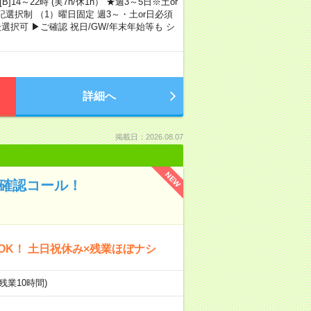
B]14～22時 (実7h/休1h） ★週3～5日※土or
記選択制 （1）曜日固定 週3～・土or日必須
択可 ▶ご確認 祝日/GW/年末年始等も シ
詳細へ
掲載日：2026.08.07
NEW
備確認コール！
OK！ 土日祝休み×残業ほぼナシ
+残業10時間)