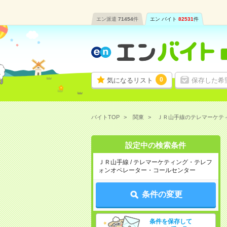
エン派遣
71454
件
エン バイト
82531
件
0
気になるリスト
保存した希
バイトTOP
関東
ＪＲ山手線のテレマーケテ
設定中の検索条件
ＪＲ山手線 / テレマーケティング・テレフ
ォンオペレーター・コールセンター
条件の変更
条件を保存して