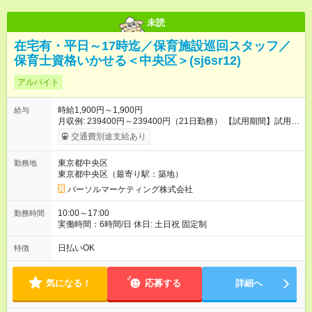
未読
在宅有・平日～17時迄／保育施設巡回スタッフ／
保育士資格いかせる＜中央区＞(sj6sr12)
アルバイト
時給1,900円～1,900円
給与
月収例: 239400円～239400円（21日勤務） 【試用期間】試用期
間なし
交通費別途支給あり
東京都中央区
勤務地
東京都中央区（最寄り駅：築地）
パーソルマーケティング株式会社
10:00～17:00
勤務時間
実働時間：6時間/日 休日: 土日祝 固定制
日払いOK
特徴
気になる！
応募する
詳細へ