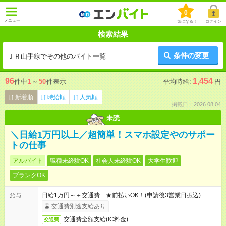
0
メニュー
気になる！
ログイン
検索結果
条件の変更
ＪＲ山手線でその他のバイト一覧
96
1,454
件中
1
～
50
件表示
平均時給:
円
新着順
時給順
人気順
掲載日：2026.08.04
未読
＼日給1万円以上／超簡単！スマホ設定やのサポー
トの仕事
アルバイト
職種未経験OK
社会人未経験OK
大学生歓迎
ブランクOK
日給1万円～＋交通費 ★前払いOK！(申請後3営業日振込)
給与
交通費別途支給あり
交通費全額支給(IC料金)
交通費