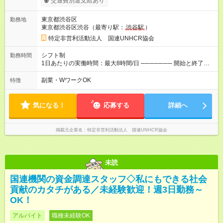
交通費別途支給あり
案内します。 ────── モデル月収 ────── 【週3日／月12日
勤務の場合】 1年目:月収15.5万(時給1350円～) 2年目:月収19.4
東京都渋谷区
勤務地
万(時給1400円～) 【週4日／月16日勤務の場合】 1年目:月収
東京都渋谷区渋谷（最寄り駅：
渋谷駅
）
20.5万(時給1350円～) 2年目:月収25.6万(時給1400円～) 【週5日
／月22日勤務の場合】 1年目:月収28.1万(時給1350円～) 2年目:
特定非営利活動法人 国連UNHCR協会
月収35.0万(時給1400円～) ※上記は1日8時間換算、成果給を加
算した目安金額です ◇時間外手当 ◇通勤手当 ◇健康管理補助 ◇
シフト制
勤務時間
インフルエンザ予防接種補助 ◇成果給（個人業績／月毎）​ ◇チ
1日あたりの実働時間：最大8時間/日 ─────── 開始と終了時
ームボーナス（チーム業績／月毎） ◇チャレンジ昇給制度 ◇年
間 ─────── 8:00～21:00の中でシフト制 ※実働8時間（休憩
次昇給制度 ◇昇格制度 【試用期間】試用期間あり 試用期間の長
60分） ※活動場所により開始・終了時間は変動 ─────── 選
副業・WワークOK
特徴
さ：1ヶ月 雇用形態、給与は本採用時と同じです。 初回は1か月
べる働き方 ─────── シフト希望を伺います たとえば 日火木
契約でトライアル期間（給与・待遇に差異なし）
や月水金日、火水金土日など フルタイムで取り組みたい方も、
Ｗワーク希望の方も歓迎◎
気になる！
応募する
詳細へ
掲載元企業名
特定非営利活動法人 国連UNHCR協会
未読
国連機関の資金調達スタッフ◇私にもできる社会
貢献のカタチがある／未経験歓迎！週3日勤務～
OK！
アルバイト
職種未経験OK