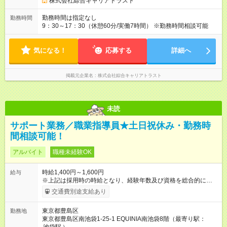
株式会社綜合キャリアトラスト
勤務時間は指定なし
勤務時間
9：30～17：30（休憩60分/実働7時間） ※勤務時間相談可能
気になる！
応募する
詳細へ
掲載元企業名
株式会社綜合キャリアトラスト
未読
サポート業務／職業指導員★土日祝休み・勤務時
間相談可能！
アルバイト
職種未経験OK
時給1,400円～1,600円
給与
※上記は採用時の時給となり、経験年数及び資格を総合的に考慮
して決定します 【試用期間】試用期間あり 試用期間の長さ：2
交通費別途支給あり
ヶ月 雇用形態、給与は本採用時と同じです。
東京都豊島区
勤務地
東京都豊島区南池袋1-25-1 EQUINIA南池袋8階（最寄り駅：