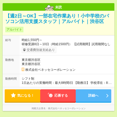
未読
【週2日～OK】一部在宅作業あり！小中学校のパ
ソコン活用支援スタッフ｜アルバイト｜渋谷区
アルバイト
時給1,550円～
給与
研修受講8日～10日（時給1500円） 【試用期間】試用期間なし
交通費別途支給あり
東京都渋谷区
勤務地
東京都渋谷区
株式会社ベネッセコーポレーション
シフト制
勤務時間
1日あたりの実働時間：最大8時間/日 【勤務日】 学校滞在：8:30
～17:30の間の実働7時間(うち休憩１時間) ＋ 在宅での事務作業1
時間 実働8時間/日(現地での勤務時間7時間＋自宅での報告書作
気になる！
成等1時間) ※勤務時間が8:30～の場合、朝8時半から学校で就業
応募する
詳細へ
できることが必要 ※在宅での事務作業は帰宅後の好きな時間で
OK！
掲載元企業名
株式会社ベネッセコーポレーション