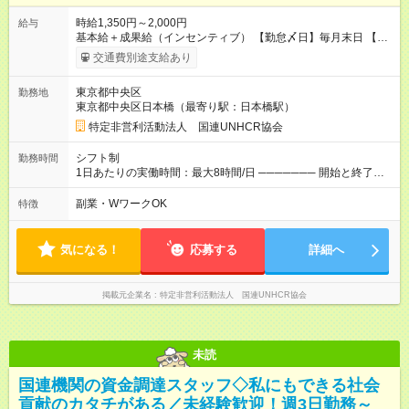
時給1,350円～2,000円
給与
基本給＋成果給（インセンティブ） 【勤怠〆日】毎月末日 【給
与支払】翌月15日 下記はモデルの月収例です。詳細は面接でご
交通費別途支給あり
案内します。 ────── モデル月収 ────── 【週3日／月12日
勤務の場合】 1年目:月収15.5万(時給1350円～) 2年目:月収19.4
東京都中央区
勤務地
万(時給1400円～) 【週4日／月16日勤務の場合】 1年目:月収
東京都中央区日本橋（最寄り駅：日本橋駅）
20.5万(時給1350円～) 2年目:月収25.6万(時給1400円～) 【週5日
／月22日勤務の場合】 1年目:月収28.1万(時給1350円～) 2年目:
特定非営利活動法人 国連UNHCR協会
月収35.0万(時給1400円～) ※上記は1日8時間換算、成果給を加
算した目安金額です ◇時間外手当 ◇通勤手当 ◇健康管理補助 ◇
シフト制
勤務時間
インフルエンザ予防接種補助 ◇成果給（個人業績／月毎）​ ◇チ
1日あたりの実働時間：最大8時間/日 ─────── 開始と終了時
ームボーナス（チーム業績／月毎） ◇チャレンジ昇給制度 ◇年
間 ─────── 8:00～21:00の中でシフト制 ※実働8時間（休憩
次昇給制度 ◇昇格制度 【試用期間】試用期間あり 試用期間の長
60分） ※活動場所により開始・終了時間は変動 ─────── 選
副業・WワークOK
特徴
さ：1ヶ月 雇用形態、給与は本採用時と同じです。 初回は1か月
べる働き方 ─────── シフト希望を伺います たとえば 日火木
契約でトライアル期間（給与・待遇に差異なし）
や月水金日、火水金土日など フルタイムで取り組みたい方も、
Ｗワーク希望の方も歓迎◎
気になる！
応募する
詳細へ
掲載元企業名
特定非営利活動法人 国連UNHCR協会
未読
国連機関の資金調達スタッフ◇私にもできる社会
貢献のカタチがある／未経験歓迎！週3日勤務～