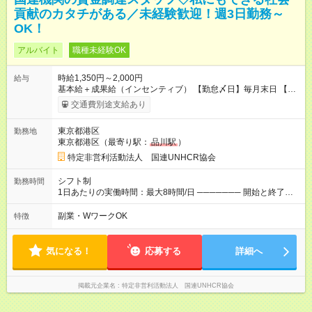
貢献のカタチがある／未経験歓迎！週3日勤務～
OK！
アルバイト
職種未経験OK
時給1,350円～2,000円
給与
基本給＋成果給（インセンティブ） 【勤怠〆日】毎月末日 【給
与支払】翌月15日 下記はモデルの月収例です。詳細は面接でご
交通費別途支給あり
案内します。 ────── モデル月収 ────── 【週3日／月12日
勤務の場合】 1年目:月収15.5万(時給1350円～) 2年目:月収19.4
東京都港区
勤務地
万(時給1400円～) 【週4日／月16日勤務の場合】 1年目:月収
東京都港区（最寄り駅：
品川駅
）
20.5万(時給1350円～) 2年目:月収25.6万(時給1400円～) 【週5日
／月22日勤務の場合】 1年目:月収28.1万(時給1350円～) 2年目:
特定非営利活動法人 国連UNHCR協会
月収35.0万(時給1400円～) ※上記は1日8時間換算、成果給を加
算した目安金額です ◇時間外手当 ◇通勤手当 ◇健康管理補助 ◇
シフト制
勤務時間
インフルエンザ予防接種補助 ◇成果給（個人業績／月毎）​ ◇チ
1日あたりの実働時間：最大8時間/日 ─────── 開始と終了時
ームボーナス（チーム業績／月毎） ◇チャレンジ昇給制度 ◇年
間 ─────── 8:00～21:00の中でシフト制 ※実働8時間（休憩
次昇給制度 ◇昇格制度 【試用期間】試用期間あり 試用期間の長
60分） ※活動場所により開始・終了時間は変動 ─────── 選
副業・WワークOK
特徴
さ：1ヶ月 雇用形態、給与は本採用時と同じです。 初回は1か月
べる働き方 ─────── シフト希望を伺います たとえば 日火木
契約でトライアル期間（給与・待遇に差異なし）
や月水金日、火水金土日など フルタイムで取り組みたい方も、
Ｗワーク希望の方も歓迎◎
気になる！
応募する
詳細へ
掲載元企業名
特定非営利活動法人 国連UNHCR協会