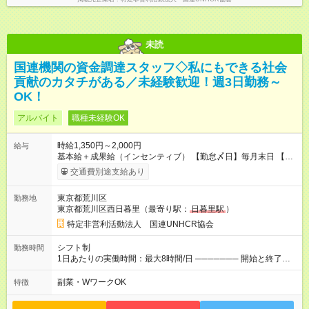
未読
国連機関の資金調達スタッフ◇私にもできる社会
貢献のカタチがある／未経験歓迎！週3日勤務～
OK！
アルバイト
職種未経験OK
時給1,350円～2,000円
給与
基本給＋成果給（インセンティブ） 【勤怠〆日】毎月末日 【給
与支払】翌月15日 下記はモデルの月収例です。詳細は面接でご
交通費別途支給あり
案内します。 ────── モデル月収 ────── 【週3日／月12日
勤務の場合】 1年目:月収15.5万(時給1350円～) 2年目:月収19.4
東京都荒川区
勤務地
万(時給1400円～) 【週4日／月16日勤務の場合】 1年目:月収
東京都荒川区西日暮里（最寄り駅：
日暮里駅
）
20.5万(時給1350円～) 2年目:月収25.6万(時給1400円～) 【週5日
／月22日勤務の場合】 1年目:月収28.1万(時給1350円～) 2年目:
特定非営利活動法人 国連UNHCR協会
月収35.0万(時給1400円～) ※上記は1日8時間換算、成果給を加
算した目安金額です ◇時間外手当 ◇通勤手当 ◇健康管理補助 ◇
シフト制
勤務時間
インフルエンザ予防接種補助 ◇成果給（個人業績／月毎）​ ◇チ
1日あたりの実働時間：最大8時間/日 ─────── 開始と終了時
ームボーナス（チーム業績／月毎） ◇チャレンジ昇給制度 ◇年
間 ─────── 8:00～21:00の中でシフト制 ※実働8時間（休憩
次昇給制度 ◇昇格制度 【試用期間】試用期間あり 試用期間の長
60分） ※活動場所により開始・終了時間は変動 ─────── 選
副業・WワークOK
特徴
さ：1ヶ月 雇用形態、給与は本採用時と同じです。 初回は1か月
べる働き方 ─────── シフト希望を伺います たとえば 日火木
契約でトライアル期間（給与・待遇に差異なし）
や月水金日、火水金土日など フルタイムで取り組みたい方も、