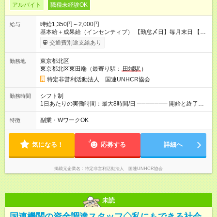
アルバイト
職種未経験OK
時給1,350円～2,000円
給与
基本給＋成果給（インセンティブ） 【勤怠〆日】毎月末日 【給
与支払】翌月15日 下記はモデルの月収例です。詳細は面接でご
交通費別途支給あり
案内します。 ────── モデル月収 ────── 【週3日／月12日
勤務の場合】 1年目:月収15.5万(時給1350円～) 2年目:月収19.4
東京都北区
勤務地
万(時給1400円～) 【週4日／月16日勤務の場合】 1年目:月収
東京都北区東田端（最寄り駅：
田端駅
）
20.5万(時給1350円～) 2年目:月収25.6万(時給1400円～) 【週5日
／月22日勤務の場合】 1年目:月収28.1万(時給1350円～) 2年目:
特定非営利活動法人 国連UNHCR協会
月収35.0万(時給1400円～) ※上記は1日8時間換算、成果給を加
算した目安金額です ◇時間外手当 ◇通勤手当 ◇健康管理補助 ◇
シフト制
勤務時間
インフルエンザ予防接種補助 ◇成果給（個人業績／月毎）​ ◇チ
1日あたりの実働時間：最大8時間/日 ─────── 開始と終了時
ームボーナス（チーム業績／月毎） ◇チャレンジ昇給制度 ◇年
間 ─────── 8:00～21:00の中でシフト制 ※実働8時間（休憩
次昇給制度 ◇昇格制度 【試用期間】試用期間あり 試用期間の長
60分） ※活動場所により開始・終了時間は変動 ─────── 選
副業・WワークOK
特徴
さ：1ヶ月 雇用形態、給与は本採用時と同じです。 初回は1か月
べる働き方 ─────── シフト希望を伺います たとえば 日火木
契約でトライアル期間（給与・待遇に差異なし）
や月水金日、火水金土日など フルタイムで取り組みたい方も、
Ｗワーク希望の方も歓迎◎
気になる！
応募する
詳細へ
掲載元企業名
特定非営利活動法人 国連UNHCR協会
未読
国連機関の資金調達スタッフ◇私にもできる社会