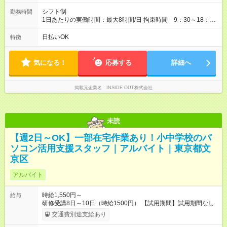
給与：時給 1,250円 ～ 1,300円
シフト制
勤務時間
1日あたりの実働時間：最大8時間/日 拘束時間 9：30～18：
30（休憩1時間） ※準備と片付けの時間が各30分程度あり 実運
営時間 10:00～18：00 休憩時間は、シフトにより他のスタッ
日払いOK
特徴
フと交代制
気になる！
応募する
詳細へ
掲載元企業名
INSIDE OUT株式会社
未読
【週2日～OK】一部在宅作業あり！小中学校のパ
ソコン活用支援スタッフ｜アルバイト｜東京都文
京区
アルバイト
時給1,550円～
給与
研修受講8日～10日（時給1500円） 【試用期間】試用期間なし
交通費別途支給あり