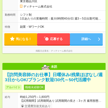
東京都品川区
ディチャーム株式会社
シフト制
勤務時間
1日あたりの実働時間：最大6時間40分/日 週3～5日出勤可能な
方 （シフト例） 9:00～16:40（休憩1時間含む） ご希望に合わせ
て勤務終了時間はご相談可能です ※勤務地により多少の前後
副業・WワークOK
特徴
有・移動時間別
気になる！
応募する
詳細へ
掲載元企業名
ディチャーム株式会社
未読
【訪問美容師のお仕事】日曜休み/残業ほぼなし/週
3日からOK/ブランク歓迎/30代～50代活躍中
アルバイト
職種未経験OK
時給1,250円～1,800円
給与
【試用期間】試用期間あり 試用期間の長さ：3ヶ月 雇用形態、
給与は本採用時と同じです。
交通費別途支給あり