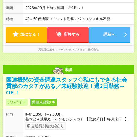
間30分 休憩1時間30分)
2026年09月上旬～長期 ※9月～！
期間
40～50代活躍中
/
シフト勤務
/
パソコンスキル不要
特徴
気になる！
応募する
詳細へ
掲載元企業名
パーソルテンプスタッフ株式会社
未読
国連機関の資金調達スタッフ◇私にもできる社会
貢献のカタチがある／未経験歓迎！週3日勤務～
OK！
アルバイト
職種未経験OK
時給1,350円～2,000円
給与
基本給＋成果給（インセンティブ） 【勤怠〆日】毎月末日 【給
与支払】翌月15日 下記はモデルの月収例です。詳細は面接でご
交通費別途支給あり
案内します。 ────── モデル月収 ────── 【週3日／月12日
勤務の場合】 1年目:月収15.5万(時給1350円～) 2年目:月収19.4