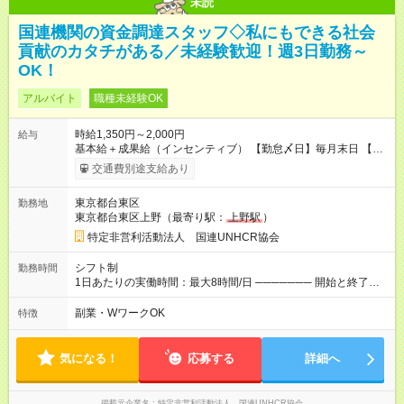
未読
国連機関の資金調達スタッフ◇私にもできる社会
貢献のカタチがある／未経験歓迎！週3日勤務～
OK！
アルバイト
職種未経験OK
時給1,350円～2,000円
給与
基本給＋成果給（インセンティブ） 【勤怠〆日】毎月末日 【給
与支払】翌月15日 下記はモデルの月収例です。詳細は面接でご
交通費別途支給あり
案内します。 ────── モデル月収 ────── 【週3日／月12日
勤務の場合】 1年目:月収15.5万(時給1350円～) 2年目:月収19.4
東京都台東区
勤務地
万(時給1400円～) 【週4日／月16日勤務の場合】 1年目:月収
東京都台東区上野（最寄り駅：
上野駅
）
20.5万(時給1350円～) 2年目:月収25.6万(時給1400円～) 【週5日
／月22日勤務の場合】 1年目:月収28.1万(時給1350円～) 2年目:
特定非営利活動法人 国連UNHCR協会
月収35.0万(時給1400円～) ※上記は1日8時間換算、成果給を加
算した目安金額です ◇時間外手当 ◇通勤手当 ◇健康管理補助 ◇
シフト制
勤務時間
インフルエンザ予防接種補助 ◇成果給（個人業績／月毎）​ ◇チ
1日あたりの実働時間：最大8時間/日 ─────── 開始と終了時
ームボーナス（チーム業績／月毎） ◇チャレンジ昇給制度 ◇年
間 ─────── 8:00～21:00の中でシフト制 ※実働8時間（休憩
次昇給制度 ◇昇格制度 【試用期間】試用期間あり 試用期間の長
60分） ※活動場所により開始・終了時間は変動 ─────── 選
副業・WワークOK
特徴
さ：1ヶ月 雇用形態、給与は本採用時と同じです。 初回は1か月
べる働き方 ─────── シフト希望を伺います たとえば 日火木
契約でトライアル期間（給与・待遇に差異なし）
や月水金日、火水金土日など フルタイムで取り組みたい方も、
Ｗワーク希望の方も歓迎◎
気になる！
応募する
詳細へ
掲載元企業名
特定非営利活動法人 国連UNHCR協会