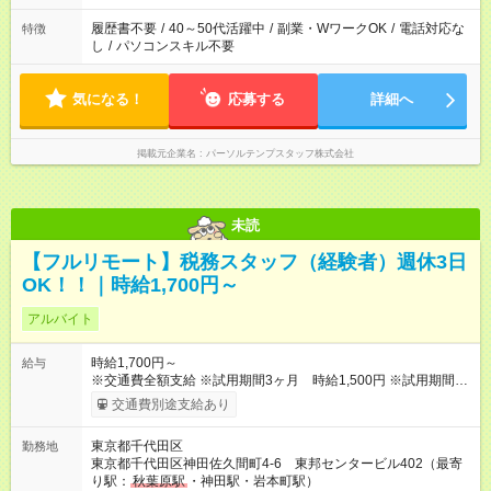
履歴書不要
/
40～50代活躍中
/
副業・WワークOK
/
電話対応な
特徴
し
/
パソコンスキル不要
気になる！
応募する
詳細へ
掲載元企業名
パーソルテンプスタッフ株式会社
未読
【フルリモート】税務スタッフ（経験者）週休3日
OK！！｜時給1,700円～
アルバイト
時給1,700円～
給与
※交通費全額支給 ※試用期間3ヶ月 時給1,500円 ※試用期間中
でもfreeeの試験に合格すれば即時給100円UP ※一生懸命事務所
交通費別途支給あり
をサポートして頂ければ、アルバイトやパートであっても、賞
与も支給致します！ ※加入要件を満たせば、社会保険加入も可
東京都千代田区
勤務地
能 【試用期間】試用期間あり 試用期間の長さ：3ヶ月 ※ 雇用形
東京都千代田区神田佐久間町4-6 東邦センタービル402（最寄
態と給与に、本採用時と異なる部分があります。 雇用形態：本
り駅：
秋葉原駅
・神田駅・岩本町駅）
採用時と同じです。 給与：時給 1,500円以上