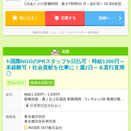
1日あたりの実働時間：最大7時間/日 月～金8:30～16:30(休憩あ
り) 土8:30～12:00(休憩あり) 勤務時間：35時間／週
気になる！
応募する
詳細へ
掲載元企業名
エム・エフ・リビングサポート株式会社
未読
✨国際NGOのPRスタッフ✨日払可・時給1300円～
未経験可！社会貢献を仕事に！週2日～＆直行直帰
〇
アルバイト
職種未経験OK
時給1,300円～1,500円
給与
勤務頻度：週１以上応相談 勤務期間：3ヶ月からOK 勤務日数 ●
週2以上希望（月によって週2以下でも相談可） 勤務時間 9:30～
交通費別途支給あり
18:00 休憩60分 シフト制、シフトは毎月毎に提出 ◎週1日、予
定の合う日のみでもOK ◎週5日以上でガッツリ勤務もOK！ ◎都
東京都渋谷区
勤務地
合が合わなければその週はお休みもOKです♪ 【試用期間】試用
東京都渋谷区神宮前
期間あり 試用期間の長さ：1ヶ月 ※ 雇用形態と給与に、本採用
時と異なる部分があります。 雇用形態：本採用時と同じです。
INSIDE OUT株式会社