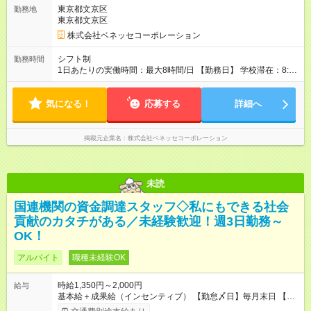
東京都文京区
勤務地
東京都文京区
株式会社ベネッセコーポレーション
シフト制
勤務時間
1日あたりの実働時間：最大8時間/日 【勤務日】 学校滞在：8:30
～17:30の間の実働7時間(うち休憩１時間) ＋ 在宅での事務作業1
時間 実働8時間/日(現地での勤務時間7時間＋自宅での報告書作
気になる！
成等1時間) ※勤務時間が8:30～の場合、朝8時半から学校で就業
応募する
詳細へ
できることが必要 ※在宅での事務作業は帰宅後の好きな時間で
OK！
掲載元企業名
株式会社ベネッセコーポレーション
未読
国連機関の資金調達スタッフ◇私にもできる社会
貢献のカタチがある／未経験歓迎！週3日勤務～
OK！
アルバイト
職種未経験OK
時給1,350円～2,000円
給与
基本給＋成果給（インセンティブ） 【勤怠〆日】毎月末日 【給
与支払】翌月15日 下記はモデルの月収例です。詳細は面接でご