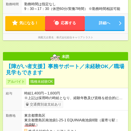
勤務時間は指定なし
勤務時間
9：30～17：30（休憩60分/実働7時間） ※勤務時間相談可能
気になる！
応募する
詳細へ
掲載元企業名
株式会社綜合キャリアトラスト
未読
【障がい者支援】事務サポート／未経験OK／職場
見学もできます
アルバイト
職種未経験OK
時給1,400円～1,600円
給与
※上記は採用時の時給となり、経験年数及び資格を総合的に考慮
して決定します 【試用期間】試用期間あり 試用期間の長さ：2
交通費別途支給あり
ヶ月 雇用形態、給与は本採用時と同じです。
東京都豊島区
勤務地
東京都豊島区南池袋1-25-1 EQUINIA南池袋8階（最寄り駅：
池袋駅
）