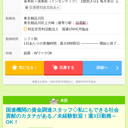
基本給＋成果給（インセンティブ） 【勤怠〆日】毎月末日 【給
与支払】翌月15日 下記はモデルの月収例です。詳細は面接でご
交通費別途支給あり
案内します。 ────── モデル月収 ────── 【週3日／月12日
勤務の場合】 1年目:月収15.5万(時給1350円～) 2年目:月収19.4
東京都品川区
勤務地
万(時給1400円～) 【週4日／月16日勤務の場合】 1年目:月収
東京都品川区上大崎（最寄り駅：
目黒駅
）
20.5万(時給1350円～) 2年目:月収25.6万(時給1400円～) 【週5日
／月22日勤務の場合】 1年目:月収28.1万(時給1350円～) 2年目:
特定非営利活動法人 国連UNHCR協会
月収35.0万(時給1400円～) ※上記は1日8時間換算、成果給を加
算した目安金額です ◇時間外手当 ◇通勤手当 ◇健康管理補助 ◇
シフト制
勤務時間
インフルエンザ予防接種補助 ◇成果給（個人業績／月毎）​ ◇チ
1日あたりの実働時間：最大8時間/日 ─────── 開始と終了時
ームボーナス（チーム業績／月毎） ◇チャレンジ昇給制度 ◇年
間 ─────── 8:00～21:00の中でシフト制 ※実働8時間（休憩
次昇給制度 ◇昇格制度 【試用期間】試用期間あり 試用期間の長
60分） ※活動場所により開始・終了時間は変動 ─────── 選
副業・WワークOK
特徴
さ：1ヶ月 雇用形態、給与は本採用時と同じです。 初回は1か月
べる働き方 ─────── シフト希望を伺います たとえば 日火木
契約でトライアル期間（給与・待遇に差異なし）
や月水金日、火水金土日など フルタイムで取り組みたい方も、
Ｗワーク希望の方も歓迎◎
気になる！
応募する
詳細へ
掲載元企業名
特定非営利活動法人 国連UNHCR協会
未読
国連機関の資金調達スタッフ◇私にもできる社会
貢献のカタチがある／未経験歓迎！週3日勤務～
OK！