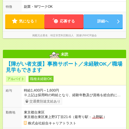
契約でトライアル期間（給与・待遇に差異なし）
間 ─────── 8:00～21:00の中でシフト制 ※1日あたりの所定
労働時間：8時間 ※実働8時間（休憩60分） ※活動場所により開
副業・WワークOK
特徴
始・終了時間は変動 ─────── 選べる働き方 ─────── 週3
日～シフト希望を伺います たとえば 日火木や月水金日、火水金
土日など
気になる！
応募する
詳細へ
掲載元企業名
特定非営利活動法人 国連UNHCR協会
未読
【障がい者支援】事務サポート／未経験OK／職場
見学もできます
アルバイト
職種未経験OK
時給1,400円～1,600円
給与
※上記は採用時の時給となり、経験年数及び資格を総合的に考慮
して決定します 【試用期間】試用期間あり 試用期間の長さ：2
交通費別途支給あり
ヶ月 雇用形態、給与は本採用時と同じです。
東京都台東区
勤務地
東京都台東区東上野3丁目21-6（最寄り駅：
上野駅
）
株式会社綜合キャリアトラスト