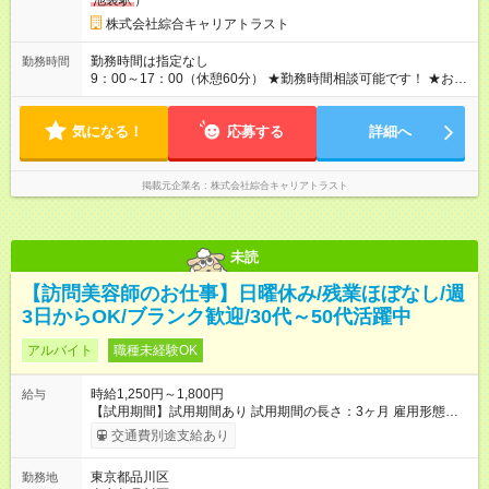
池袋駅
）
株式会社綜合キャリアトラスト
勤務時間は指定なし
勤務時間
9：00～17：00（休憩60分） ★勤務時間相談可能です！ ★お気
軽にご相談ください
気になる！
応募する
詳細へ
掲載元企業名
株式会社綜合キャリアトラスト
未読
【訪問美容師のお仕事】日曜休み/残業ほぼなし/週
3日からOK/ブランク歓迎/30代～50代活躍中
アルバイト
職種未経験OK
時給1,250円～1,800円
給与
【試用期間】試用期間あり 試用期間の長さ：3ヶ月 雇用形態、
給与は本採用時と同じです。
交通費別途支給あり
東京都品川区
勤務地