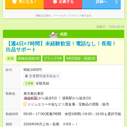
気になる！
応募する
詳細へ
掲載元企業名
パーソルテンプスタッフ株式会社
掲載日：2026.08.04
未読
【週4日×7時間】未経験歓迎！電話なし！長期！
出品サポート
派遣
職種未経験OK
ブランクOK
WEB登録・面接OK
時給1600円
給与
交通費別途支給あり
全額支給
交通費
東京都台東区
勤務地
御徒町駅
から徒歩5分
/
湯島駅から徒歩2分
☆ジュエリーや金など☆貴金属・宝飾品の買取・販売
09:00～17:00(実働7時間 休憩1時間) ※9:00～18:00も選択可能
勤務時間
2026年09月上旬～長期 ※9月～！
期間