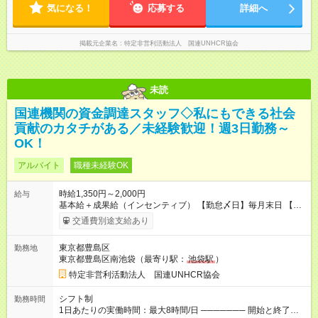
Ｗワーク希望の方も歓迎◎
気になる！
応募する
詳細へ
掲載元企業名
特定非営利活動法人 国連UNHCR協会
未読
国連機関の資金調達スタッフ◇私にもできる社会
貢献のカタチがある／未経験歓迎！週3日勤務～
OK！
アルバイト
職種未経験OK
時給1,350円～2,000円
給与
基本給＋成果給（インセンティブ） 【勤怠〆日】毎月末日 【給
与支払】翌月15日 下記はモデルの月収例です。詳細は面接でご
交通費別途支給あり
案内します。 ────── モデル月収 ────── 【週3日／月12日
勤務の場合】 1年目:月収15.5万(時給1350円～) 2年目:月収19.4
東京都豊島区
勤務地
万(時給1400円～) 【週4日／月16日勤務の場合】 1年目:月収
東京都豊島区南池袋（最寄り駅：
池袋駅
）
20.5万(時給1350円～) 2年目:月収25.6万(時給1400円～) 【週5日
／月22日勤務の場合】 1年目:月収28.1万(時給1350円～) 2年目:
特定非営利活動法人 国連UNHCR協会
月収35.0万(時給1400円～) ※上記は1日8時間換算、成果給を加
算した目安金額です 【試用期間】試用期間あり 試用期間の長
シフト制
勤務時間
さ：1ヶ月 雇用形態、給与は本採用時と同じです。 初回は1か月
1日あたりの実働時間：最大8時間/日 ─────── 開始と終了時