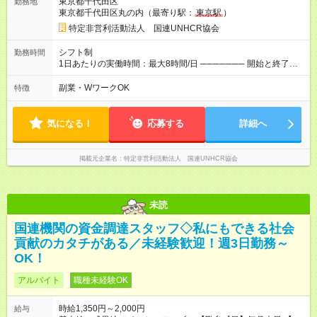
東京都千代田区
勤務地
万(時給1400円～) 【週4日／月16日勤務の場合】 1年目:月収
東京都千代田区丸の内（最寄り駅：
東京駅
）
20.5万(時給1350円～) 2年目:月収25.6万(時給1400円～) 【週5日
／月22日勤務の場合】 1年目:月収28.1万(時給1350円～) 2年目:
特定非営利活動法人 国連UNHCR協会
月収35.0万(時給1400円～) ※上記は1日8時間換算、成果給を加
算した目安金額です ◇時間外手当 ◇通勤手当 ◇健康管理補助 ◇
シフト制
勤務時間
インフルエンザ予防接種補助 ◇成果給（個人業績／月毎）​ ◇チ
1日あたりの実働時間：最大8時間/日 ─────── 開始と終了時
ームボーナス（チーム業績／月毎） ◇チャレンジ昇給制度 ◇年
間 ─────── 8:00～21:00の中でシフト制 ※実働8時間（休憩
次昇給制度 ◇昇格制度 【試用期間】試用期間あり 試用期間の長
60分） ※活動場所により開始・終了時間は変動 ─────── 選
副業・WワークOK
特徴
さ：1ヶ月 雇用形態、給与は本採用時と同じです。 初回は1か月
べる働き方 ─────── シフト希望を伺います たとえば 日火木
契約でトライアル期間（給与・待遇に差異なし）
や月水金日、火水金土日など フルタイムで取り組みたい方も、
Ｗワーク希望の方も歓迎◎
気になる！
応募する
詳細へ
掲載元企業名
特定非営利活動法人 国連UNHCR協会
未読
国連機関の資金調達スタッフ◇私にもできる社会
貢献のカタチがある／未経験歓迎！週3日勤務～
OK！
アルバイト
職種未経験OK
時給1,350円～2,000円
給与