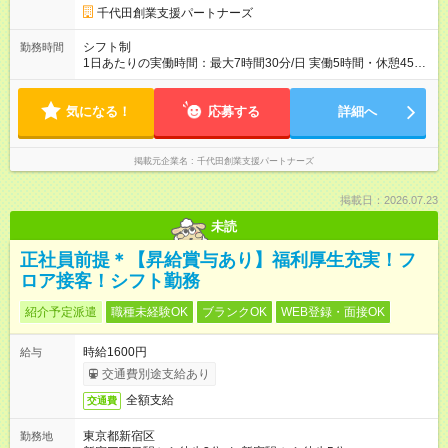
千代田創業支援パートナーズ
シフト制
勤務時間
1日あたりの実働時間：最大7時間30分/日 実働5時間・休憩45
分 or 1時間 週4日～OK 1日5時間～OK 【1日のスケジュール例】
10:00 出社 ※在宅の場合は在宅で勤務開始 - 事務対応など
気になる！
11:00～14：00頃 休憩 休憩から1時間後 作業再開 - 会計データ
応募する
詳細へ
修正 -
その他
、補助業務 16:00 退社 ※在宅の場合は在宅で勤
務終了
掲載元企業名
千代田創業支援パートナーズ
掲載日：2026.07.23
未読
正社員前提＊【昇給賞与あり】福利厚生充実！フ
ロア接客！シフト勤務
紹介予定派遣
職種未経験OK
ブランクOK
WEB登録・面接OK
時給1600円
給与
交通費別途支給あり
全額支給
交通費
東京都新宿区
勤務地