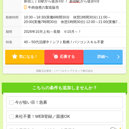
新宿三丁目駅から徒歩3分
/
新宿駅
から徒歩5分
牛肉佃煮の製造販売
10:30～18:30(実働6時間30分 休憩1時間30分) 11:00～
勤務時間
20:00(実働7時間30分 休憩1時間30分) 12:00～21:00(実働7時
間30分 休憩1時間30分)
2026年10月上旬～長期 ※10月～！
期間
40～50代活躍中
/
シフト勤務
/
パソコンスキル不要
特徴
気になる！
応募する
詳細へ
掲載元企業名
パーソルテンプスタッフ株式会社
こちらの条件も追加しませんか？
今が狙い目！急募
来社不要！WEB登録／面接OK