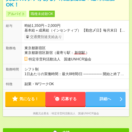
OK！
アルバイト
職種未経験OK
時給1,350円～2,000円
給与
基本給＋成果給（インセンティブ） 【勤怠〆日】毎月末日 【給
与支払】翌月15日 下記はモデルの月収例です。詳細は面接でご
交通費別途支給あり
案内します。 ────── モデル月収 ────── 【週3日／月12日
勤務の場合】 1年目:月収15.5万(時給1350円～) 2年目:月収19.4
東京都新宿区
勤務地
万(時給1400円～) 【週4日／月16日勤務の場合】 1年目:月収
東京都新宿区新宿（最寄り駅：
新宿駅
）
20.5万(時給1350円～) 2年目:月収25.6万(時給1400円～) 【週5日
／月22日勤務の場合】 1年目:月収28.1万(時給1350円～) 2年目:
特定非営利活動法人 国連UNHCR協会
月収35.0万(時給1400円～) ※上記は1日8時間換算、成果給を加
算した目安金額です ◇時間外手当 ◇通勤手当 ◇健康管理補助 ◇
シフト制
勤務時間
インフルエンザ予防接種補助 ◇成果給（個人業績／月毎）​ ◇チ
1日あたりの実働時間：最大8時間/日 ─────── 開始と終了時
ームボーナス（チーム業績／月毎） ◇チャレンジ昇給制度 ◇年
間 ─────── 8:00～21:00の中でシフト制 ※実働8時間（休憩
次昇給制度 ◇昇格制度 【試用期間】試用期間あり 試用期間の長
60分） ※活動場所により開始・終了時間は変動 ─────── 選
副業・WワークOK
特徴
さ：1ヶ月 雇用形態、給与は本採用時と同じです。 初回は1か月
べる働き方 ─────── シフト希望を伺います たとえば 日火木
契約でトライアル期間（給与・待遇に差異なし）
や月水金日、火水金土日など フルタイムで取り組みたい方も、
Ｗワーク希望の方も歓迎◎
気になる！
応募する
詳細へ
掲載元企業名
特定非営利活動法人 国連UNHCR協会