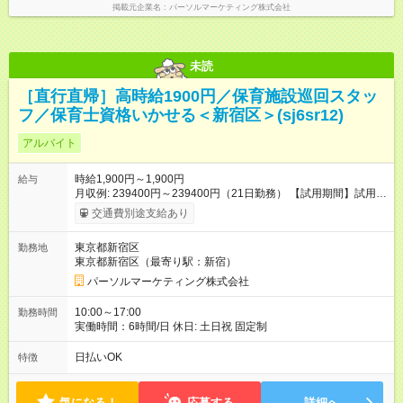
掲載元企業名
パーソルマーケティング株式会社
未読
［直行直帰］高時給1900円／保育施設巡回スタッ
フ／保育士資格いかせる＜新宿区＞(sj6sr12)
アルバイト
時給1,900円～1,900円
給与
月収例: 239400円～239400円（21日勤務） 【試用期間】試用期
間なし
交通費別途支給あり
東京都新宿区
勤務地
東京都新宿区（最寄り駅：新宿）
パーソルマーケティング株式会社
10:00～17:00
勤務時間
実働時間：6時間/日 休日: 土日祝 固定制
日払いOK
特徴
気になる！
応募する
詳細へ