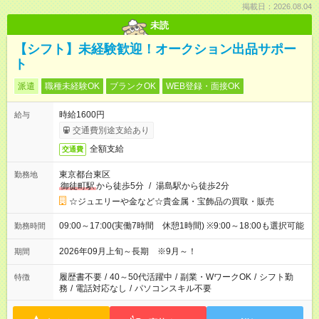
掲載日：2026.08.04
未読
【シフト】未経験歓迎！オークション出品サポー
ト
派遣
職種未経験OK
ブランクOK
WEB登録・面接OK
時給1600円
給与
交通費別途支給あり
全額支給
交通費
東京都台東区
勤務地
御徒町駅
から徒歩5分
/
湯島駅から徒歩2分
☆ジュエリーや金など☆貴金属・宝飾品の買取・販売
09:00～17:00(実働7時間 休憩1時間) ※9:00～18:00も選択可能
勤務時間
2026年09月上旬～長期 ※9月～！
期間
履歴書不要
/
40～50代活躍中
/
副業・WワークOK
/
シフト勤
特徴
務
/
電話対応なし
/
パソコンスキル不要